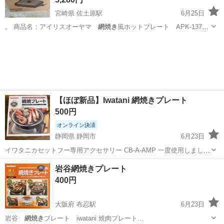
宮崎県 佐土原駅
6月25日
。 商品名：アイリスオーヤマ
網焼き
風ホットプレート APK-137
20…
宮崎
宮崎市
佐土原駅
キッチン家電
網焼き
【ほぼ新品】Iwatani 網焼きプレート
500円
オンライン決済
静岡県 静岡市
6月23日
イワタニカセットフー専用アクセサリー CB-A-AMP 一度使用しまし
た。 取扱説明書、新品変え網一枚付属 ※※※ 箱が少し破損していま
静岡
静岡市
調理器具
岩谷網焼きプレート
す(写真5枚目)
400円
大阪府 布忍駅
6月23日
岩谷
網焼き
プレート iwatani 焼肉プレート…