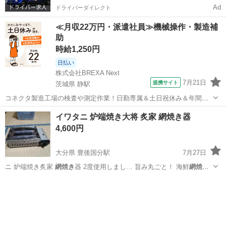
Ad
ドライバーダイレクト
≪月収22万円・派遣社員≫機械操作・製造補
助
時給1,250円
日払い
株式会社BREXA Next
7月21日
提携サイト
茨城県 静駅
コネクタ製造工場の検査や測定作業！日勤専属＆土日祝休み＆年間休
日128日★クリーンルーム内作業★マイカー通勤OK＆無料駐車場あり
茨城
常陸大宮市
静駅
その他
イワタニ 炉端焼き大将 炙家 網焼き器
★就業先食堂利用可！日払い制度あり！《茨城県常陸大宮市》 人気の
4,600円
工場のお仕事 ◇コネクタ製造工...
大分県 豊後国分駅
7月27日
ニ 炉端焼き炙家
網焼き
器 2度使用しまし… 旨み丸ごと！ 海鮮
網焼き
もあ焼き鳥もいつで…
大分
大分市
豊後国分駅
調理器具