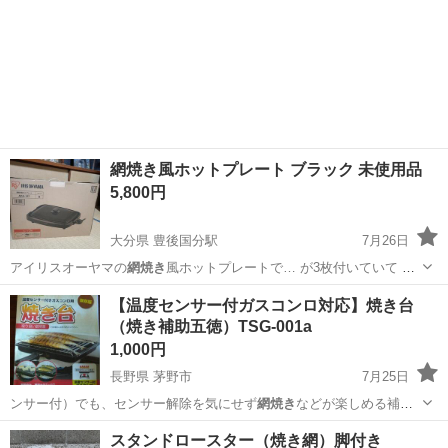
網焼き風ホットプレート ブラック 未使用品
5,800円
大分県 豊後国分駅
7月26日
アイリスオーヤマの
網焼き
風ホットプレートで… が3枚付いていて
網
焼き
風プレートは 焼肉…
大分
大分市
豊後国分駅
キッチン家電
​【温度センサー付ガスコンロ対応】焼き台
（焼き補助五徳）TSG-001a
1,000円
長野県 茅野市
7月25日
ンサー付）でも、センサー解除を気にせず
網焼き
などが楽しめる補助
五徳「焼き台」です。…
長野
茅野市
調理器具
スタンドロースター（焼き網）脚付き