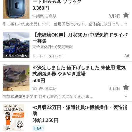
ート IHA-A30 ブラック
方を優先させていただき...
3,360円
沖縄県 古島駅
8月2日
引っ越しのため出品します。 使用回数は少なく、全体的に状態は良い
と思います。 動作確認済みです。 プレートや本体はできる限り清掃し
沖縄
浦添市
古島駅
キッチン家電
【未経験OK🚚】月収30万↑中型免許ドライバ
てお渡しします。 【付属品】 ・本体 ・平面プレート ・焼肉プレート
ー募集
・ふた ・電源コー...
完全週休2日で安定転職
Ad
ドライバーダイレクト
※決定しました 値下げしました 未使用 電気
式網焼き器 やきやき道場
500円
富山県 魚津駅
8月2日
電気式
網焼き
器です 何年も前のものになりまか 未…
富山
魚津市
魚津駅
キッチン家電
≪月収22万円・派遣社員≫機械操作・製造補
助
時給1,250円
日払い