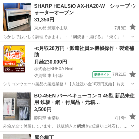
く冷めるので、 油…
大阪
大阪市
天神橋筋六丁目駅
調理器具
バーナー
SHARP HEALSiO AX-HA20-W シャープ ウ
ォーターオーブン …
31,350円
東京都 武蔵小山駅
7月8日
らかしでおいしく調理できます。 ・「
網焼き
・揚げる」「焼く」「蒸
す・ゆでる」「炒…
東京
品川区
武蔵小山駅
キッチン家電
≪月収28万円・派遣社員≫機械操作・製造補
助
月給230,000円
株式会社BREXA Next
7月21日
提携サイト
佐賀県 東山代駅
シリコンウェーハ製品の製造業務！【入社祝い金10万円支給】お友達
やカップルとの応募OK◎年間休日129日＆休出なしでプライベート充
佐賀
伊万里市
東山代駅
その他
BQ-45EN バーベキューコンロ 45型 新品未使
実♪業務はクリーンルームで快適作業◎自社正社員登用制度あり★1食
用 鉄板・網・付属品・元箱…
300円～の格安食堂あり！《佐...
3,500円
静岡県 金指駅
7月8日
外箱が全て付属しています。 鉄板焼きと
網焼き
の2通りに対応し、大
型深型構造で調理に…
静岡
浜松市
金指駅
その他
バーベキュー
屋台横丁