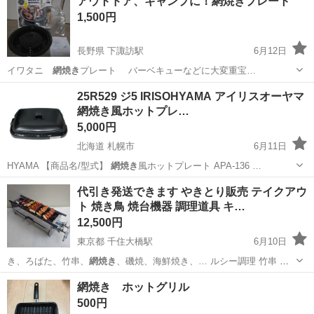
アウトドア、キャンプに！網焼きプレート
心ですので、倉庫にスタッフは在中しておりませんのでご用のある場
1,500円
合は事前にご連絡下さい。 【...
長野県 下諏訪駅
6月12日
イワタニ
網焼き
プレート バーベキューなどに大変重宝…
長野
岡谷市
下諏訪駅
その他
バーベキュー
25R529 ジ5 IRISOHYAMA アイリスオーヤマ
網焼き風ホットプレ…
5,000円
北海道 札幌市
6月11日
HYAMA 【商品名/型式】
網焼き
風ホットプレート APA-136 …
北海道
札幌市
家電
ファインドプレイス
代引き発送できます やきとり販売 テイクアウ
ト 焼き鳥 焼台機器 調理道具 キ…
12,500円
東京都 千住大橋駅
6月10日
き、ろばた、竹串、
網焼き
、磯焼、海鮮焼き、… ルシー調理 竹串
網
焼き
磯焼 パーティ …
東京
足立区
千住大橋駅
その他
キッチンカー
網焼き ホットグリル
500円