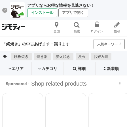
アプリならお得な情報を見逃さない！
インストール
アプリで開く
全国
検索
ログイン
投稿
「網焼き」の中古あげます・譲ります
人気キーワード
鉄板焼き
焼き器
炭火焼き
炭火
お好み焼
エリア
カテゴリ
詳細
新着順