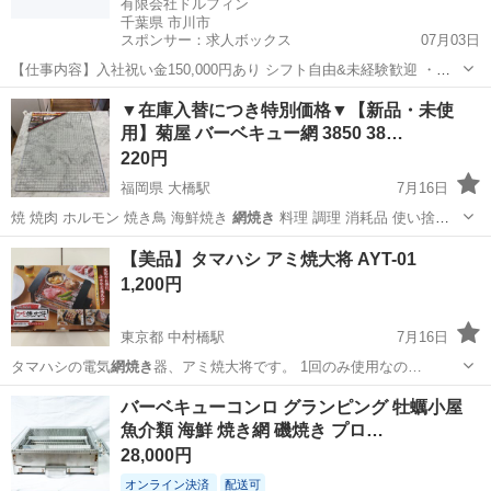
有限会社ドルフィン
千葉県 市川市
スポンサー：求人ボックス
07月03日
【仕事内容】入社祝い金150,000円あり シフト自由&未経験歓迎
・直
行直帰OK ・一部車・自転車・バイク通勤OK ・週1～OK ・日払い・
アルバイト・パート
▼在庫入替につき特別価格▼【新品・未使
週払いOK、現金手渡しも可能です! <仕事内容> 建築・土木工事現場
用】菊屋 バーベキュー網 3850 38…
で...
220円
福岡県 大橋駅
7月16日
焼 焼肉 ホルモン 焼き鳥 海鮮焼き
網焼き
料理 調理 消耗品 使い捨て
丈夫
福岡
福岡市
大橋駅
その他
仮予約
【美品】タマハシ アミ焼大将 AYT-01
1,200円
東京都 中村橋駅
7月16日
タマハシの電気
網焼き
器、アミ焼大将です。 1回のみ使用なの…
東京
練馬区
中村橋駅
キッチン家電
バーベキューコンロ グランピング 牡蠣小屋
魚介類 海鮮 焼き網 磯焼き プロ…
28,000円
オンライン決済
配送可