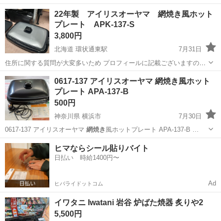
22年製 アイリスオーヤマ 網焼き風ホット
プレート APK-137-S
3,800円
北海道 環状通東駅
7月31日
住所に関する質問が大変多いため プロフィールに記載ございますので
先にご確認くださいませ 2022年製 動作確認済み 清掃済み 多少の使
北海道
札幌市
環状通東駅
キッチン家電
網焼き
0617-137 アイリスオーヤマ 網焼き風ホット
用感はございますが大きなダメージもなくまだまだ使えます。 札幌市
プレート APA-137-B
内+1000円で建...
500円
神奈川県 横浜市
7月30日
0617-137 アイリスオーヤマ
網焼き
風ホットプレート APA-137-B …
神奈川
横浜市
キッチン家電
リユース
ヒマならシール貼りバイト
日払い 時給1400円〜
Ad
ヒバライドットコム
イワタニ Iwatani 岩谷 炉ばた焼器 炙りや2
5,500円