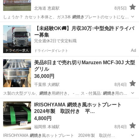
北海道 恵庭駅
8月5日
しょうか？ カセット本体と、ガス3本
網焼き
プレートのセットになり
ます
北海道
恵庭市
恵庭駅
調理器具
網焼き
【未経験OK🚚】月収30万↑中型免許ドライバ
ー募集
完全週休2日で安定転職
Ad
ドライバーダイレクト
美品8日まで売れ切りMaruzen MCF-30J 大型
グリル
36,000円
千葉県 大網駅
8月4日
ス製の大型グリル、
網焼き
用網付き。 - … ス - 付属品:
網焼き
用の網 -
サイズ…
千葉
大網白里市
大網駅
キッチン家電
大型
IRISOHYAMA 網焼き風ホットプレート
2024年製 取説付き 平…
4,800円
福岡県 本城駅
8月4日
IRISOHYAMA
網焼き
風ホットプレート 2024年製 取説付…