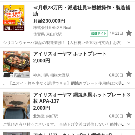
大阪
松原市
布忍駅
調理器具
網焼き
≪月収28万円・派遣社員≫機械操作・製造補
助
月給230,000円
株式会社BREXA Next
7月21日
提携サイト
佐賀県 東山代駅
シリコンウェーハ製品の製造業務！【入社祝い金10万円支給】お友達
やカップルとの応募OK◎年間休日129日＆休出なしでプライベート充
佐賀
伊万里市
東山代駅
その他
アイリスオーヤマ ホットプレート
実♪業務はクリーンルームで快適作業◎自社正社員登用制度あり★1食
2,000円
300円～の格安食堂あり！《佐...
神奈川県 相模大野駅
6月20日
。 【ニオイ・煙を少なく調理できる】
網焼き
プレート使用時は水受け
プレートがお肉の…
神奈川
相模原市
相模大野駅
キッチン家電
アイリスオーヤマ 網焼き風ホットプレート 3
枚 APA-137
アイリスオーヤマ
2,000円
北海道 栄町駅
6月20日
ご覧頂き有り難うございます。 ※値下げ交渉は返信しない可能性がご
ざいます。 ※商品の直接拝見はお断りしております。 ※ネット販売中
北海道
札幌市
栄町駅
キッチン家電
網焼き