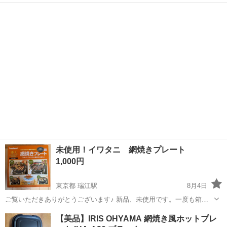
福岡
北九州市
本城駅
キッチン家電
網焼き
未使用！イワタニ 網焼きプレート
1,000円
東京都 瑞江駅
8月4日
ご覧いただきありがとうございます♪ 新品、未使用です。一度も箱か
ら出していません。 【希望取引場所】南篠崎たぶのき公園 【希望取引
東京
江戸川区
瑞江駅
調理器具
網焼き
【美品】IRIS OHYAMA 網焼き風ホットプレ
日時】平日 17時半以降、土曜、日曜 上記の条件に合わせてくださる