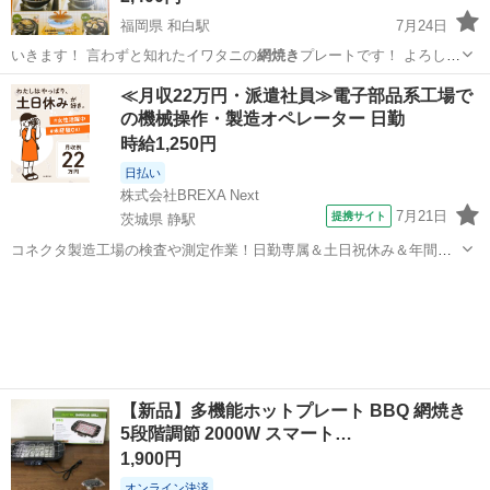
福岡県 和白駅
7月24日
いきます！ 言わずと知れたイワタニの
網焼き
プレートです！ よろしく
お願いします🙇…
福岡
福岡市
和白駅
調理器具
網焼き
≪月収22万円・派遣社員≫電子部品系工場で
の機械操作・製造オペレーター 日勤
時給1,250円
日払い
株式会社BREXA Next
7月21日
提携サイト
茨城県 静駅
コネクタ製造工場の検査や測定作業！日勤専属＆土日祝休み＆年間休
日128日★クリーンルーム内作業★マイカー通勤OK＆無料駐車場あり
茨城
常陸大宮市
静駅
その他
★就業先食堂利用可！日払い制度あり！《茨城県常陸大宮市》 人気の
工場のお仕事 ◇コネクタ製造工...
【新品】多機能ホットプレート BBQ 網焼き
5段階調節 2000W スマート…
1,900円
オンライン決済