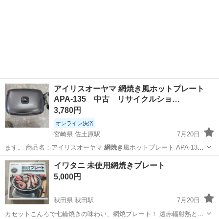
アイリスオーヤマ 網焼き風ホットプレート
APA-135 中古 リサイクルショ…
3,780円
オンライン決済
宮崎県 佐土原駅
7月20日
ます。 商品名：アイリスオーヤマ
網焼き
風ホットプレート APA-135
状…
宮崎
宮崎市
佐土原駅
キッチン家電
網焼き
イワタニ 未使用網焼きプレート
5,000円
秋田県 秋田駅
7月20日
カセットこんろで七輪焼きの味わい、網焼プレート！ 遠赤輻射熱と水