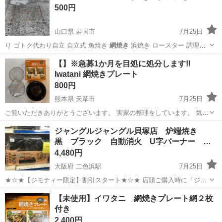
500円
山口県 岩国市
7月25日
り ゴトク代わり自立 自立式 魚焼き
網焼き
浜焼き ロースター 調理器
具 クッキ…
山口
岩国市
調理器具
ロースター
【】※急募1か月を目処に処分します‼︎
Iwatani 網焼きプレート
800円
熊本県 天草市
7月25日
ご覧いただきありがとうございます。 実家の整理をしています。 気に
なる点ありましたらお問い合わせください。 まとめてのお問い合わせ
熊本
天草市
調理器具
網焼き
ジャングルジャングル貝塚店 炉端焼き
も大歓迎です。よろしくお願い致します^_^ 自宅にて使用しておりま
黒 ブラック 自動消火 U字バーナー
す。中古品です。 網は...
マ…
4,480円
大阪府 二色浜駅
7月25日
★☆★【ジモティー限定】割引スタート★☆★ 店頭ご購入時に「ジモ
ティーを見た」とお伝え頂くと 【店頭価格より 家具•家電は7%OFF！
大阪
貝塚市
二色浜駅
キッチン家電
ジャングル
【未使用】イワタニ 網焼きプレート網２枚
その他商品は3%OFF!!】にてご購入出来ます！ 家具ならご自身でお持
付き
ち帰りの場合に...
2,400円