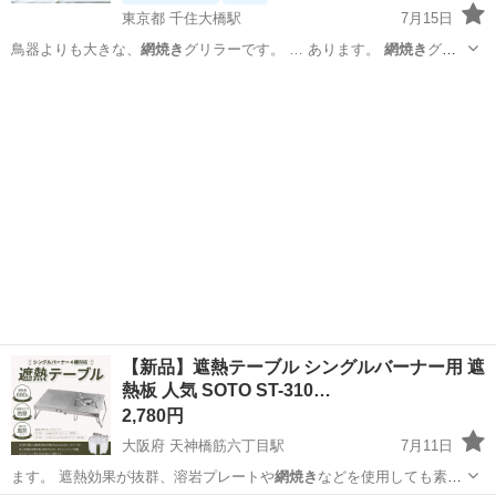
東京都 千住大橋駅
7月15日
鳥器よりも大きな、
網焼き
グリラーです。 … あります。
網焼き
グリ
ラー、焼き面は… #海鮮 #
網焼き
#漁師めし … #あみ焼き機 #
網焼き
機
東京
足立区
千住大橋駅
キッチン家電
グリラー
#荒磯 #…
【新品】遮熱テーブル シングルバーナー用 遮
熱板 人気 SOTO ST-310…
2,780円
大阪府 天神橋筋六丁目駅
7月11日
ます。 遮熱効果が抜群、溶岩プレートや
網焼き
などを使用しても素早