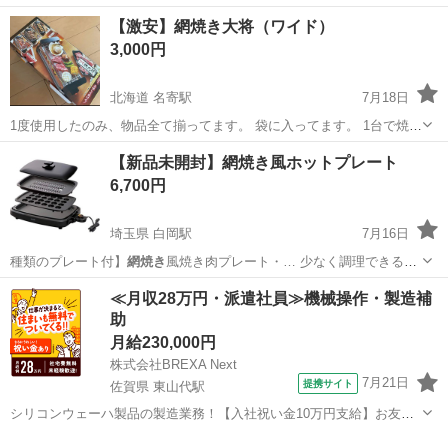
蒸気で、ふっくら、美味しく。 イワタニのカセットこんろのごとくに
秋田
秋田市
秋田駅
調理器具
イワタニ
【激安】網焼き大将（ワイド）
はまる安全設計。 [仕様] ■焼網サイズ:直径約250mm ■高さ(mm)：66 ■
3,000円
直径...
北海道 名寄駅
7月18日
1度使用したのみ、物品全て揃ってます。 袋に入ってます。 1台で焼き
鳥、海鮮焼き、たこ焼き器が楽しめます！ おうち時間にぜひ！ おまと
北海道
名寄市
名寄駅
調理器具
網焼き
【新品未開封】網焼き風ホットプレート
め割しますので、コメント下さい
6,700円
埼玉県 白岡駅
7月16日
種類のプレート付】
網焼き
風焼き肉プレート・… 少なく調理できる】
網焼き
プレート使用時は水…
埼玉
白岡市
白岡駅
キッチン家電
網焼き
≪月収28万円・派遣社員≫機械操作・製造補
助
月給230,000円
株式会社BREXA Next
7月21日
提携サイト
佐賀県 東山代駅
シリコンウェーハ製品の製造業務！【入社祝い金10万円支給】お友達
やカップルとの応募OK◎年間休日129日＆休出なしでプライベート充
佐賀
伊万里市
東山代駅
その他