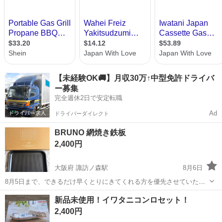
【未経験OK🚚】月収30万↑中型免許ドライバ
ー募集
完全週休2日で安定転職
Ad
ドライバーダイレクト
BRUNO 網焼き鉄板
2,400円
大阪府 諏訪ノ森駅
8月6日
8月5日まで、できるだけ早くとりにきてくれる方を優先させていただ
きます。 よろしくおねがいします。 １度使用しました。 中古品であ
大阪
堺市
諏訪ノ森駅
調理器具
網焼き
新品未使用！イワタニコンロセット！
る事をご理解下さい。 ノークレームノーリターンでお願いします。
2,400円