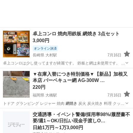
実♪業務はクリーンルームで快適作業◎自社正社員登用制度あり★1食
300円～の格安食堂あり！《佐...
卓上コンロ 焼肉用鉄板 網焼き 3点セット
3,000円
オンライン決済
長崎県 大村駅
7月16日
卓上コンロは少し使ってますが綺麗です。 鉄板と網は未使用です。 古
い物ですがまだまだご利用いただけます！ よろしくお願いします。
長崎
大村市
大村駅
調理器具
▼在庫入替につき特別価格▼【新品】加根又
本店 バーベキュー網 AG-300W …
220円
福岡県 大橋駅
7月16日
トドア グランピング レジャー 焼肉
網焼き
炭火 炭火焼き 料理 クッキ
ング 消…
福岡
福岡市
大橋駅
その他
仮予約
交通誘導・イベント警備/採用率98%/履歴書不
要/週1～OK/日払い現金手渡しO…
日給1万円～1万3,000円