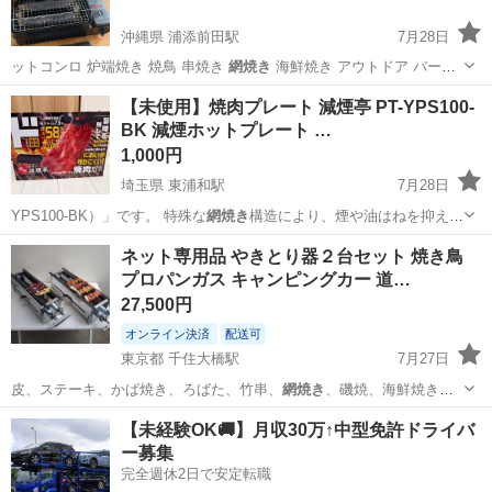
沖縄県 浦添前田駅
7月28日
ットコンロ 炉端焼き 焼鳥 串焼き
網焼き
海鮮焼き アウトドア バーベ
キュー …
沖縄
中頭郡
浦添前田駅
調理器具
【未使用】焼肉プレート 減煙亭 PT-YPS100-
BK 減煙ホットプレート …
1,000円
埼玉県 東浦和駅
7月28日
YPS100-BK）」です。 特殊な
網焼き
構造により、煙や油はねを抑えな
がら焼肉…
埼玉
川口市
東浦和駅
キッチン家電
ネット専用品 やきとり器２台セット 焼き鳥
プロパンガス キャンピングカー 道…
27,500円
オンライン決済
配送可
東京都 千住大橋駅
7月27日
皮、ステーキ、かば焼き、ろばた、竹串、
網焼き
、磯焼、海鮮焼き、
団子などなど。 …
東京
足立区
千住大橋駅
キッチン家電
【未経験OK🚚】月収30万↑中型免許ドライバ
ー募集
完全週休2日で安定転職