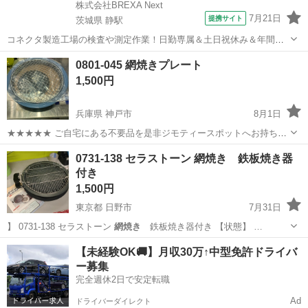
株式会社BREXA Next
7月21日
提携サイト
茨城県 静駅
コネクタ製造工場の検査や測定作業！日勤専属＆土日祝休み＆年間休
日128日★クリーンルーム内作業★マイカー通勤OK＆無料駐車場あり
茨城
常陸大宮市
静駅
その他
0801-045 網焼きプレート
★就業先食堂利用可！日払い制度あり！《茨城県常陸大宮市》 人気の
1,500円
工場のお仕事 ◇コネクタ製造工...
兵庫県 神戸市
8月1日
★★★★★ ご自宅にある不要品を是非ジモティースポットへお持ち込
みしませんか？ 家電、趣味・スポーツ・レジャー用品、こども用品、
兵庫
神戸市
調理器具
網焼き
0731-138 セラストーン 網焼き 鉄板焼き器
衣料服飾品、生活雑貨、家具、本、CD・DVDなどが無料でまとめて持
付き
ち込めます！ ※詳細はこ...
1,500円
東京都 日野市
7月31日
】 0731-138 セラストーン
網焼き
鉄板焼き器付き 【状態】 …
東京
日野市
調理器具
網焼き
【未経験OK🚚】月収30万↑中型免許ドライバ
ー募集
完全週休2日で安定転職
Ad
ドライバーダイレクト