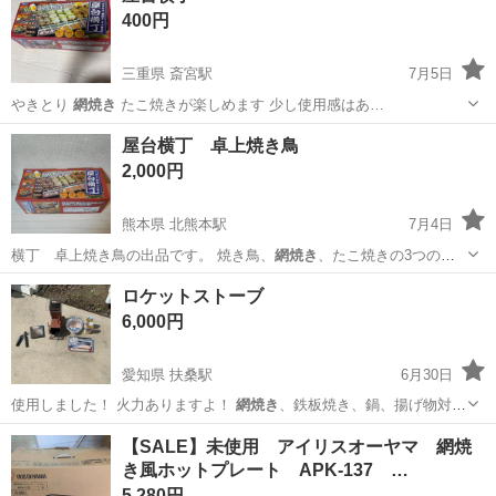
400円
三重県 斎宮駅
7月5日
やきとり
網焼き
たこ焼きが楽しめます 少し使用感はあ…
三重
多気郡
斎宮駅
キッチン家電
屋台
屋台横丁 卓上焼き鳥
2,000円
熊本県 北熊本駅
7月4日
横丁 卓上焼き鳥の出品です。 焼き鳥、
網焼き
、たこ焼きの3つの調
理スタイルに対応し…
熊本
熊本市
北熊本駅
キッチン家電
屋台
ロケットストーブ
6,000円
愛知県 扶桑駅
6月30日
使用しました！ 火力ありますよ！
網焼き
、鉄板焼き、鍋、揚げ物対応
してます！ …
愛知
丹羽郡
扶桑駅
家電
ロケットストーブ
【SALE】未使用 アイリスオーヤマ 網焼
き風ホットプレート APK-137 …
5,280円