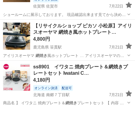
佐賀県 佐賀市
7月22日
ショールームに展示しております。 現品確認出来ます見てから決めて
頂いて構いません。 （事前にお問合せ下さい。） 引き渡しは平日10：
佐賀
佐賀市
キッチン家電
【リサイクルショップ ピカソ 小松原】アイリ
00～19：00・土/日/祭日13：00～20：00頃まででお願いします。 火曜
スオーヤマ 網焼き風ホットプレート…
日は...
4,800円
鹿児島県 笹貫駅
7月21日
アイリスオーヤマ
網焼き
風ホットプレート … アイリスオーヤマの
網
焼き
風ホットプレート … ーヤマ 🔸品名：
網焼き
風ホットプレート …
鹿児島
鹿児島市
笹貫駅
キッチン家電
ss8901 イワタニ 焼肉プレート＆網焼きプ
平面プレート ✅
網焼き
風焼肉プレート …
レートセット Iwatani C…
4,180円
オンライン決済
配送可
北海道 南郷７丁目駅
7月21日
商品名 】 イワタニ 焼肉プレート＆
網焼き
プレートセット 【 内容 】
…
北海道
札幌市
南郷７丁目駅
キッチン家電