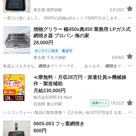
東京都 熊野前駅
6月10日
一度だけ使いました。 500円の品物は6セットで500円引きします。 お
菓子でも何でも大丈夫です。 500円の商品 1セット 500円
東京
荒川区
熊野前駅
その他
網焼き
焼物グリラー 幅450x奥450 業務用 LPガス式
2セット 1000円 3セット 1500円
網焼き器 プロパン 海の家
...
28,000円
オンライン決済
配送可
東京都 千住大橋駅
6月8日
鳥器よりも大きな、
網焼き
グリラーです。 … あります。
網焼き
グリ
ラー、幅４５c…
東京
足立区
千住大橋駅
調理器具
≪寮無料・月収28万円・派遣社員≫機械操
作・製造補助
月給230,000円
株式会社BREXA Next
7月21日
提携サイト
佐賀県 東山代駅
シリコンウェーハ製品の製造業務！【入社祝い金10万円支給】お友達
やカップルとの応募OK◎年間休日129日＆休出なしでプライベート充
佐賀
伊万里市
東山代駅
その他
0605-003 フッ素網焼き
実♪業務はクリーンルームで快適作業◎自社正社員登用制度あり★1食
800円
300円～の格安食堂あり！《佐...