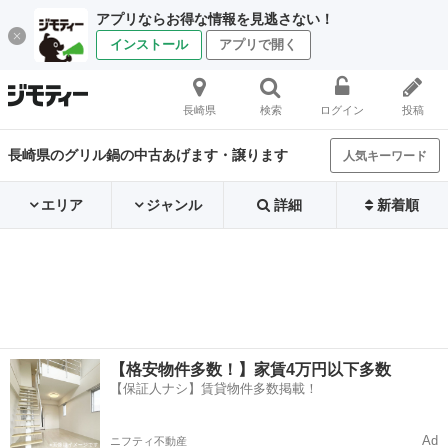
アプリならお得な情報を見逃さない！
インストール
アプリで開く
長崎県
検索
ログイン
投稿
長崎県のグリル鍋の中古あげます・譲ります
人気キーワード
エリア
ジャンル
詳細
新着順
【格安物件多数！】家賃4万円以下多数
【保証人ナシ】賃貸物件多数掲載！
Ad
ニフティ不動産