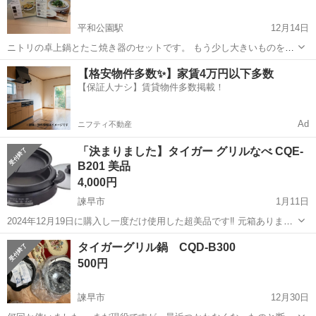
平和公園駅
12月14日
ニトリの卓上鍋とたこ焼き器のセットです。 もう少し大きいものを購
入したので出品します。 両方ともまだまだ使っていただけると思いま
長崎
長崎市
平和公園駅
キッチン家電
たこ焼き
【格安物件多数✨】家賃4万円以下多数
す。 寒い季節に鍋、お友達やご家族が集まるイベントにたこ焼きはい
【保証人ナシ】賃貸物件多数掲載！
かがでしょうか。 鍋 セラミッ...
Ad
ニフティ不動産
「決まりました】タイガー グリルなべ CQE-
B201 美品
4,000円
諫早市
1月11日
2024年12月19日に購入し一度だけ使用した超美品です‼︎ 元箱ありませ
んので商品そのままお渡しする形となります 又喫煙の為匂いが気にさ
長崎
諫早市
キッチン家電
なべ
タイガーグリル鍋 CQD-B300
れる方はご遠慮ください。 特長 ●料理の幅が広がる2枚プレート お肉
500円
も野菜もおいし...
諫早市
12月30日