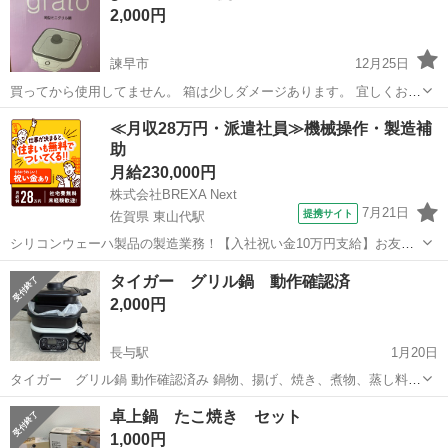
2,000円
諫早市
12月25日
買ってから使用してません。 箱は少しダメージあります。 宜しくお願
いします。 商品の詳細 特徴 ノンスティックコーティング 色 White 材
長崎
諫早市
キッチン家電
White
≪月収28万円・派遣社員≫機械操作・製造補
質 アルミニウム ブランド Maruyama 商品の寸法 25D x 22.5W...
助
月給230,000円
株式会社BREXA Next
7月21日
提携サイト
佐賀県 東山代駅
シリコンウェーハ製品の製造業務！【入社祝い金10万円支給】お友達
やカップルとの応募OK◎年間休日129日＆休出なしでプライベート充
佐賀
伊万里市
東山代駅
その他
タイガー グリル鍋 動作確認済
実♪業務はクリーンルームで快適作業◎自社正社員登用制度あり★1食
2,000円
300円～の格安食堂あり！《佐...
長与駅
1月20日
タイガー グリル鍋 動作確認済み 鍋物、揚げ、焼き、煮物、蒸し料理
ができます。 箱はありません。 鍋のみ使いました。 なかなか使わな
長崎
西彼杵郡
長与駅
キッチン家電
タイガー
卓上鍋 たこ焼き セット
いので出品します。
1,000円