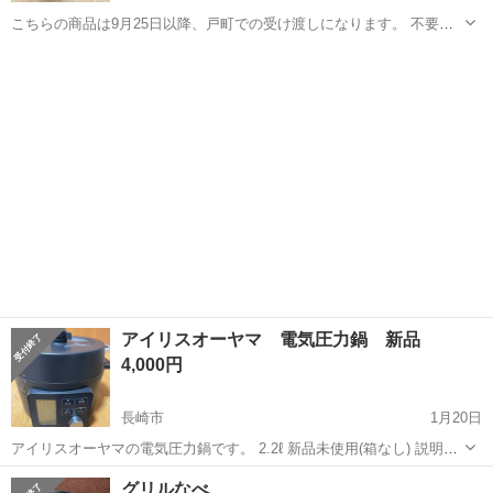
こちらの商品は9月25日以降、戸町での受け渡しになります。 不要に
なったため、取りにきてくれる方を優先にお譲りします。平日の午前
長崎
長崎市
キッチン家電
圧力鍋
中か、18時以降だと助かります。
アイリスオーヤマ 電気圧力鍋 新品
4,000円
長崎市
1月20日
アイリスオーヤマの電気圧力鍋です。 2.2ℓ 新品未使用(箱なし) 説明書
あり 購入しましたが使う予定が無いので… 使って頂ける方宜しくお願
長崎
長崎市
キッチン家電
電気圧力鍋
グリルなべ
い致します。 ※長崎駅まで取りに来て頂ける方