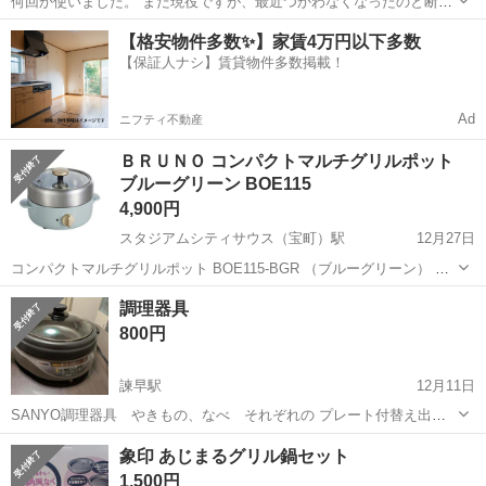
何回か使いました。 まだ現役ですが、最近つかわなくなったのと断捨
離したい理由もあり手放します。 諫早の日大高校そばのダイレックス
長崎
諫早市
キッチン家電
タイガー
【格安物件多数✨】家賃4万円以下多数
駐車場まで取りに来てくれる方ご検討ください。 1/2まで掲載し、引取
【保証人ナシ】賃貸物件多数掲載！
り手がなければ削除します。
Ad
ニフティ不動産
ＢＲＵＮＯ コンパクトマルチグリルポット
ブルーグリーン BOE115
4,900円
スタジアムシティサウス（宝町）駅
12月27日
コンパクトマルチグリルポット BOE115-BGR （ブルーグリーン） ブ
ランド：BRUNO 形状：円形 付属プレート：焼肉プレート グリル鍋特
長崎
長崎市
スタジアムシティサウス（宝町）駅
調理器具
徴：丸洗い可能 色：グリーン系 消費電力（W）：600.0 W 幅(mm)：
キッチン家電
BRUNO
800円
23...
諫早駅
12月11日
SANYO調理器具 やきもの、なべ それぞれの プレート付替え出来
て、洗えるます 使用頻度は少ないと思いますが、年式は古いです
長崎
諫早市
諫早駅
キッチン家電
なべ
象印 あじまるグリル鍋セット
2001年 説明書、箱ありません 写真1枚目にありますが、通電は確認
1,500円
済み