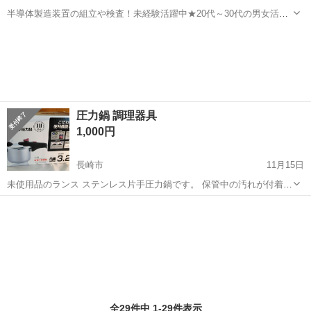
半導体製造装置の組立や検査！未経験活躍中★20代～30代の男女活躍
中★ワンルーム寮完備！赴任旅費会社負担！マイカー通勤OK！無料駐
熊本
その他
車場あり！正社員登用あり！《熊本県菊池郡大津町》 人気の工場のお
仕事 ◇半導体製造装置の組立...
圧力鍋 調理器具
1,000円
長崎市
11月15日
未使用品のランス ステンレス片手圧力鍋です。 保管中の汚れが付着し
ている場合があります（全体的には拭いております） 交渉中でもお取
長崎
長崎市
キッチン家電
圧力鍋
引のお早い方を優先させて頂きます。在庫過多のためご了承くださ
い。 会社の駐車場で...
全29件中 1-29件表示