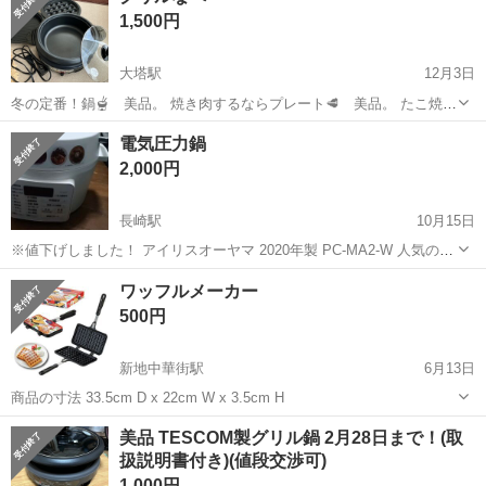
1,500円
大塔駅
12月3日
冬の定番！鍋🫕 美品。 焼き肉するならプレート🥩 美品。 たこ焼き
プレートだけは年季が入ってます🐙 引き渡しは日曜日。場所は大塔エ
長崎
佐世保市
大塔駅
キッチン家電
なべ
電気圧力鍋
レナ。
2,000円
長崎駅
10月15日
※値下げしました！ アイリスオーヤマ 2020年製 PC-MA2-W 人気の電
気圧力鍋です 箱無し本体と電源ケーブルのみのお渡しとなります。 説
長崎
長崎市
長崎駅
キッチン家電
電気圧力鍋
ワッフルメーカー
明書とレシピ本は欠品してますが、機種名で検索すればどちらもイン
500円
ターネッ...
新地中華街駅
6月13日
商品の寸法 33.5cm D x 22cm W x 3.5cm H
長崎
長崎市
新地中華街駅
キッチン家電
美品 TESCOM製グリル鍋 2月28日まで！(取
扱説明書付き)(値段交渉可)
ワッフルメーカー
1,000円