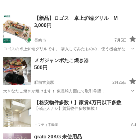
【新品】ロゴス 卓上炉端グリル M
3,000円
長崎市
7月5日
ロゴスの卓上炉端グリルです。 購入してみたものの、使う機会がなさ
そうなのでお譲りします。 他サイトにも、出品しているため 気になる
長崎
長崎市
キッチン家電
グリル
メガジャンボたこ焼き器
方はお早めにお願いいたします。 ≪商品説明≫ ●テーブル面を有効に
500円
使える、炉端風の横長グリル...
肥前古賀駅
2月26日
大きなたこ焼きが焼けます！ 東長崎方面にて取引希望！
長崎
長崎市
肥前古賀駅
キッチン家電
たこ焼き
【格安物件多数！】家賃4万円以下多数
【保証人ナシ】賃貸物件多数掲載！
Ad
ニフティ不動産
grato 20KG 未使用品