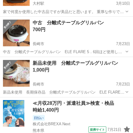
大村駅
3月10日
家で何度か使用した中古品ですが美品だと思います。 重厚な作りで蓄
熱性が高く、鍋全体が加熱されるので食材がムラなくふっくらと焼き
長崎
大村市
大村駅
キッチン家電
ダッチオーブン
中古 分離式テーブルグリルパン
上がります。 直火はもちろんIHでも使えます。 すき焼き鍋や煮込み料
700円
理鍋として。 蓋を裏返し...
長崎市
7月23日
中古 分離式テーブルグリルパン ELE FLARE 5．6回ほど使用して
ます。 すき焼き・鍋物・寄せ鍋・焼き物など料理によって使い分け 内
長崎
長崎市
キッチン家電
グリルパン
新品未使用 分離式テーブルグリルパン
鍋は丸洗いOK！ 本体寸法…幅37.4 奥行33.3 高さ8.5センチ ...
1,000円
長崎市
7月23日
新品未使用 長期保存品 分離式テーブルグリルパン ELE FLARE
すき焼き・鍋物・寄せ鍋・焼き物など料理によって使い分け 内鍋は丸
長崎
長崎市
キッチン家電
グリルパン
≪月収28万円・派遣社員≫検査・検品
洗いOK！ 本体寸法…幅37.4 奥行33.3 高さ8.5センチ 同じ商...
時給1,400円
日払い
株式会社BREXA Next
7月21日
提携サイト
熊本県