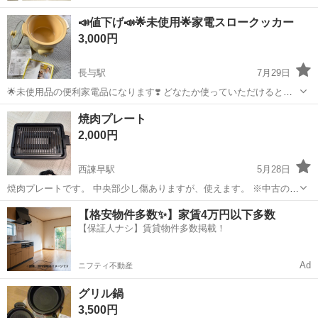
📣値下げ📣🌟未使用🌟家電スロークッカー
3,000円
長与駅
7月29日
🌟未使用品の便利家電品になります❣️ どなたか使っていただけると嬉
しいです😊 ★メーカー★ コイズミ 箱無しのため、値段を下げており
長崎
西彼杵郡
長与駅
キッチン家電
レシピ
焼肉プレート
ます。 取扱説明書☆レシピ本は付いております。 🌟直接取りに来て頂
2,000円
ける方を優先的に対応させ...
西諫早駅
5月28日
焼肉プレートです。 中央部少し傷ありますが、使えます。 ※中古の現
状渡しのため、 取引完了後の不具合などは受け付けませんので ご了承
長崎
諫早市
西諫早駅
キッチン家電
【格安物件多数✨】家賃4万円以下多数
下さいm(_ _)m
【保証人ナシ】賃貸物件多数掲載！
Ad
ニフティ不動産
グリル鍋
3,500円