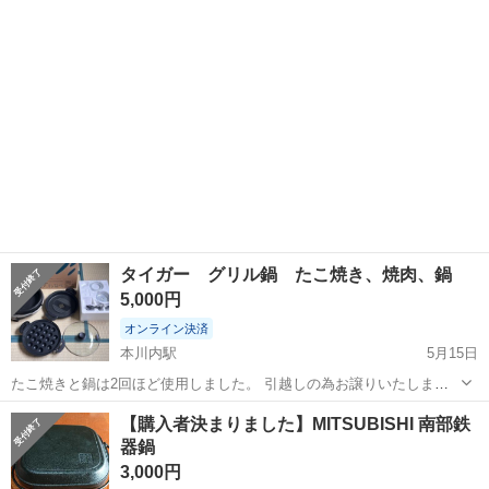
油キャッチャー構造！大容量5L（深なべ）！ 約一年前に購入し、たこ
焼きプレー...
タイガー グリル鍋 たこ焼き、焼肉、鍋
5,000円
オンライン決済
本川内駅
5月15日
たこ焼きと鍋は2回ほど使用しました。 引越しの為お譲りいたしま
す。
長崎
西彼杵郡
本川内駅
キッチン家電
たこ焼き
【購入者決まりました】MITSUBISHI 南部鉄
器鍋
3,000円