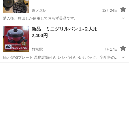
道ノ尾駅
12月24日
購入後、数回しか使用しておらず美品です。
長崎
長崎市
道ノ尾駅
キッチン家電
グリル
新品 ミニグリルパン１-２人用
2,400円
竹松駅
7月17日
鍋と焼物プレート 温度調節付き レシピ付き ゆうパック、宅配等のご
希望の方は手数料500円プラス 送料は自己負担でお願いします。
長崎
大村市
竹松駅
キッチン家電
グリルパン