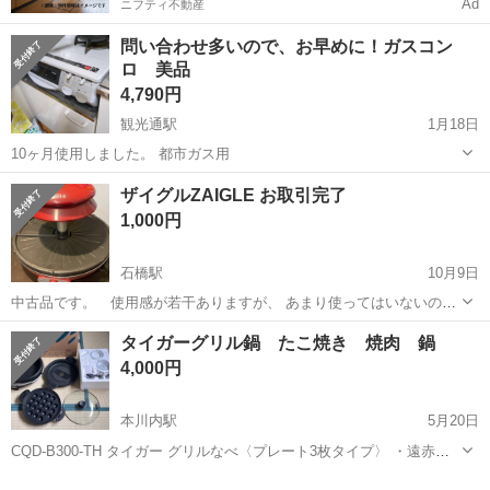
Ad
ニフティ不動産
問い合わせ多いので、お早めに！ガスコン
ロ 美品
4,790円
観光通駅
1月18日
10ヶ月使用しました。 都市ガス用
長崎
長崎市
観光通駅
キッチン家電
ガスコンロ
ザイグルZAIGLE お取引完了
1,000円
石橋駅
10月9日
中古品です。 使用感が若干ありますが、 あまり使ってはいないの
で、取りに来ていただける方に 安価で、お譲りします。 取説、カバ
長崎
長崎市
石橋駅
キッチン家電
ZAIGLE
タイガーグリル鍋 たこ焼き 焼肉 鍋
ー、あります。 動作確認しています。 中古品ですので、神経質な方は
4,000円
ご遠慮ください。 ノークレーム...
本川内駅
5月20日
CQD-B300-TH タイガー グリルなべ〈プレート3枚タイプ〉 ・遠赤土
鍋コーティング深なべ ・穴あき波形焼肉プレート ・たこ焼きプレート
長崎
西彼杵郡
本川内駅
キッチン家電
なべ