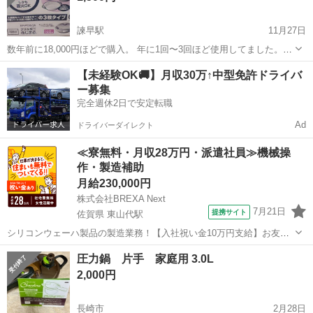
諫早駅
11月27日
数年前に18,000円ほどで購入。 年に1回〜3回ほど使用してました。
鍋、すき焼きプレート、焼き肉プレート、蓋 手入れも簡単で使い勝手
長崎
諫早市
諫早駅
キッチン家電
あじまる
【未経験OK🚚】月収30万↑中型免許ドライバ
良いです。 こどもたちが巣立って行き、なかなか 使う機会も無くなっ
ー募集
たので 今からの季節、...
完全週休2日で安定転職
Ad
ドライバーダイレクト
≪寮無料・月収28万円・派遣社員≫機械操
作・製造補助
月給230,000円
株式会社BREXA Next
7月21日
提携サイト
佐賀県 東山代駅
シリコンウェーハ製品の製造業務！【入社祝い金10万円支給】お友達
やカップルとの応募OK◎年間休日129日＆休出なしでプライベート充
佐賀
伊万里市
東山代駅
その他
圧力鍋 片手 家庭用 3.0L
実♪業務はクリーンルームで快適作業◎自社正社員登用制度あり★1食
2,000円
300円～の格安食堂あり！《佐...
長崎市
2月28日