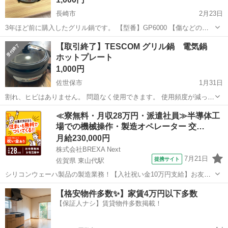
長崎市
2月23日
3年ほど前に購入したグリル鍋です。 【型番】GP6000 【傷などの状
態】ほとんど傷はありません 【アピールポイント】数回しか使用して
長崎
長崎市
キッチン家電
グリル
【取引終了】TESCOM グリル鍋 電気鍋
いないのでかなり状態はいいです 【希望取引場所】長崎バス 女の都入
ホットプレート
口バス停前(ウィズン女...
1,000円
佐世保市
1月31日
割れ、ヒビはありません。 問題なく使用できます。 使用頻度が減った
ためお譲りします。 鍋は直火にもかけれるので、 コンロで調理した
長崎
佐世保市
キッチン家電
グリル
≪寮無料・月収28万円・派遣社員≫半導体工
後、ヒーターにのせて保温 という使い方もできます。 ホットプレート
場での機械操作・製造オペレーター 交…
としても使用できます。 ...
月給230,000円
株式会社BREXA Next
7月21日
提携サイト
佐賀県 東山代駅
シリコンウェーハ製品の製造業務！【入社祝い金10万円支給】お友達
やカップルとの応募OK◎年間休日129日＆休出なしでプライベート充
佐賀
伊万里市
東山代駅
その他
【格安物件多数✨】家賃4万円以下多数
実♪業務はクリーンルームで快適作業◎自社正社員登用制度あり★1食
【保証人ナシ】賃貸物件多数掲載！
300円～の格安食堂あり！《佐...