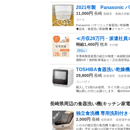
2021年製 Panasonic
11,000円
長崎
長崎市
長崎大学駅
コース
Panasonic パナソニック食器洗い乾燥機
◆品名：食器洗い乾燥機 ◆メーカー：パナソニ
≪月収28万円・派遣社員
時給1,400円
熊本
その他
日払い
半導体製造装置の組立や検査！未経験活躍
通勤OK！無料駐車場あり！正社員登用あり
TOSHIBA食器洗い乾
29,800円
長崎
佐世保市
北佐世保
コンパクト
購入して1回のみ使用。 サイズ測った
機お探しの方にお譲りします。 幅420mm×
長崎県周辺の食器洗い機(キッチン家電
独立食洗機 専用洗剤付き
受付終了
2,000円
長崎
佐世保市
佐世保中
シロカの独立型の食洗機 引越のため、出品。
お渡し予定 お届けは可能ですが別途手数