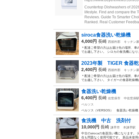
siroca食器洗い乾燥機
4,000円
長崎
西彼杵郡
キッチン
＊配達ご希望の方はお届け先の場所、車
でお越し下さい。 シロカの食洗機になりま
2023年製 TIGER 食器
2,400円
長崎
西彼杵郡
キッチン
＊配達ご希望の方はお届け先の場所、車
でお越し下さい。 タイガーの食器乾燥機
食器洗い乾燥機
6,400円
長崎
佐世保市
中佐世保
ベルソス
ベルソス（VERSOS） 食器洗い乾燥機 
食洗機 中古 洗剤付
10,000円
長崎
諫早市
本諫早駅
中古のsirocaの食器洗い機になります
在も問題なく使用可能です。 新品未使用の