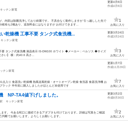
更新4月6日
作成4月6日
キッチン家電
1
ですが、内部は除菌洗浄しており綺麗です。 不具合なく動作しますが 引っ越しした先で
岐栓も2種あり、追加料金にはなりますが お付けできます...
お気に入り
更新3月24日
洗い乾燥機 工事不要 タンク式食洗機...
作成3月24日
キッチン家電
3
不要 タンク式食洗機 液晶表示 IS-DW100 ホワイト ◆メーカー：ベルソス ◆サイズ
】 横：約40.6 高さ...
お気に入り
更新1月7日
作成11月29日
ッチン家電
7
用 31点入り 食器洗い乾燥機 熱風送風乾燥・オートオープン乾燥 食洗器 食器洗浄機 お
60 ブラック 半年前に購入しましたがほとんど未使用です
お気に入り
更新3月2日
乾燥機 NP-TA4値下げしました。
作成8月30日
駅
キッチン家電
2
ます。 今ある蛇口に接続できるアダプタも付けております。詳細は写真をご確認
己判断でお願いします。よろしくお願いします。
お気に入り