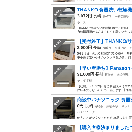
THANKO 食器洗い乾燥機
受付終了
3,072円
長崎
長崎市
平和公園駅
ホース
THANKO 食器洗い乾燥機 ホース付属
有効活用頂ける方よろしくお願いいたし
【受付終了】THANKO/
受付終了
2,000円
長崎
長崎市
西浦上駅
5/31（日）のお引取限定で2,000円
事不要水道いらずのタンク式食洗機。 排
【早い者勝ち】Panasonic 食
受付終了
31,000円
長崎
長崎市
市役所駅
ヤマダ電機
【状態】・2022年7月に新品購入（ヤマ
伴い不要となったため出品します 【付属
商談中パナソニック 食器
受付終了
0円
長崎
長崎市
崇福寺駅
キッチ
パナソニック
使うことがなくなったため 出品します 正
【購入者様決まりました f
受付終了