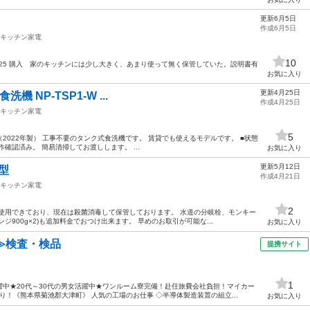
更新6月5日
作成6月5日
キッチン家電
10
2023.9.25 購入 家のキッチンには少し大きく、あまり使って無く保管していた。説明書有
お気に入り
更新4月25日
洗機 NP-TSP1-W ...
作成4月25日
キッチン家電
5
SP1-W（2022年製） 工事不要のタンク式食洗機です。 賃貸でも使えるモデルです。 ■状態
確認済み。 簡易清掃してお渡しします。 ...
お気に入り
更新5月12日
ト型
作成4月21日
キッチン家電
2
使用できており、現在は殺菌消毒して保管しております。 水道の分岐栓、モンキー
900g×2)も追加料金でおつけ出来ます。 早めのお取引が可能な...
お気に入り
≫検査・検品
提携サイト
1
中★20代～30代の男女活躍中★ワンルーム寮完備！赴任旅費会社負担！マイカー
！《熊本県菊池郡大津町》 人気の工場のお仕事 ◇半導体製造装置の組立...
お気に入り