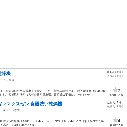
更新4月12日
乾燥機
作成4月12日
ッチン家電
2
イズが大きいため設置出来ませんでした。新品未開封です。 購入時価格は約38000
ます。 希望取引場所は大村市役所駐車場、日時等は要相談とさせていた...
お気に入り
更新4月1日
スゼンマクスゼン 食器洗い乾燥機 ...
作成3月31日
キッチン家電
4
ン 食器洗い乾燥機 JDW03BS01 ◆メーカー：マスクゼン ◆サイズ【素人採寸のため
高さ：約49.1 奥行：約4...
お気に入り