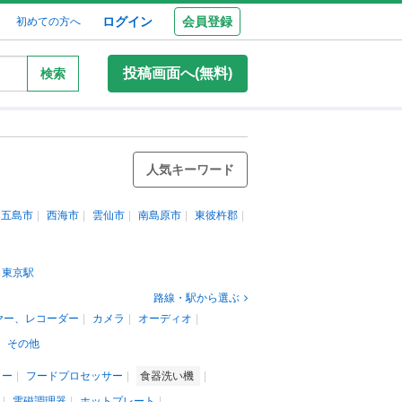
ログイン
会員登録
初めての方へ
投稿画面へ(無料)
検索
人気キーワード
五島市
西海市
雲仙市
南島原市
東彼杵郡
東京駅
路線・駅から選ぶ
ヤー、レコーダー
カメラ
オーディオ
その他
リー
フードプロセッサー
食器洗い機
電磁調理器
ホットプレート