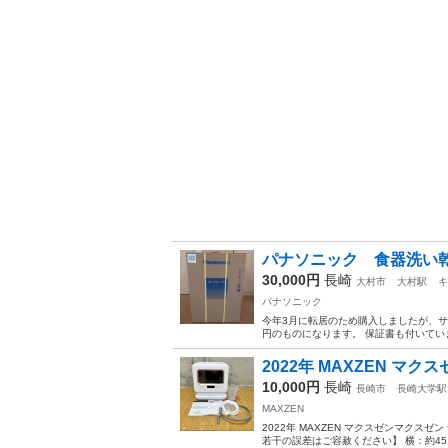
パナソニック 食器洗い
30,000円
長崎
大村市
大村駅
キ
パナソニック
今年3月に転居のため購入しましたが、サ
円のものになります。 保証書も付いてい
2022年 MAXZEN マク
10,000円
長崎
長崎市
長崎大学駅
MAXZEN
2022年 MAXZEN マクスゼンマクスゼ
若干の誤差はご容赦ください】 横：約45.5 