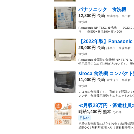
パナソニック 食洗機
12,800円
長崎
西彼杵郡
高田駅
食洗機
Panasonic NP-TSK1 食洗機 
り 巾550×奥行290×高さ500
【2022年製】Panasonic 食
28,000円
長崎
諫早市
東諫早駅
食洗機
Panasonic 食器洗い乾燥機 NP-T
使用頻度少なめで比較的きれいです。 動作
siroca 食洗機 コンパク
11,000円
長崎
佐世保市
早岐駅
食洗機
シロカの食洗機です。 直前まで問題なく
レンチ、食洗機用洗剤(キュキュットオレンジ
≪月収28万円・派遣社員
時給1,400円
熊本
その他
日払い
半導体製造装置の組立や検査！未経験活躍
通勤OK！無料駐車場あり！正社員登用あり