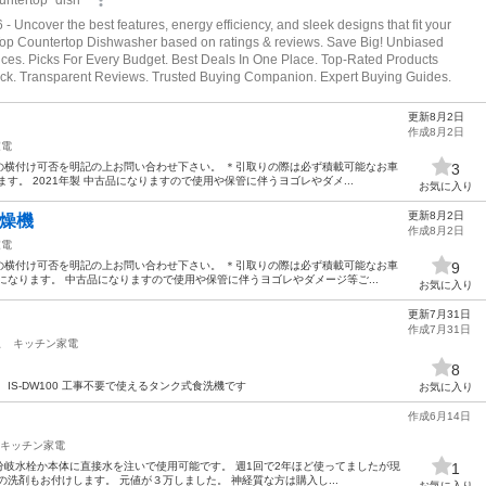
更新8月2日
作成8月2日
家電
の横付け可否を明記の上お問い合わせ下さい。 ＊引取りの際は必ず積載可能なお車
3
す。 2021年製 中古品になりますので使用や保管に伴うヨゴレやダメ...
お気に入り
更新8月2日
乾燥機
作成8月2日
家電
の横付け可否を明記の上お問い合わせ下さい。 ＊引取りの際は必ず積載可能なお車
9
になります。 中古品になりますので使用や保管に伴うヨゴレやダメージ等ご...
お気に入り
更新7月31日
作成7月31日
駅
キッチン家電
8
IS-DW100 工事不要で使えるタンク式食洗機です
お気に入り
作成6月14日
キッチン家電
。 分岐水栓か本体に直接水を注いで使用可能です。 週1回で2年ほど使ってましたが現
1
洗剤もお付けします。 元値が３万しました。 神経質な方は購入し...
お気に入り