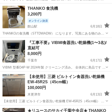
ワンルーム寮完備！赴任旅費会社負担！年間休日130日★フォークリフ
神奈川
相模原市
南橋本駅
その他
THANKO 食洗機
ト免許お持ちの方、活躍中！就業先食堂利用可★《神奈川県相模原
3,200円
市》 人気の工場のお仕事 ◇電...
オンライン決済
館山駅
6月18日
THANKOの食洗機（STTDWADW） になります。写真にある物のみの
お渡しとなります。 保証書や説明書などはありません。 使用回数もそ
千葉
館山市
館山駅
キッチン家電
食洗機
『工事不要』VIBMI食器洗い乾燥機(1〜3名)/
こまで多く無いですが中古になるためご了承の上購入お願いいたしま
直結可
す。 写真の４枚目のと...
8,000円
千葉市
6月17日
VIBMI 型番D4P-W 2024年製 クリーニング済み。 全体的に美品です 本
体、給排水ホース、給水カップのお渡しです。 コンセント付近でした
千葉
千葉市
キッチン家電
【未使用】三菱 ビルトイン食器洗い乾燥機
ら場所を選ばず水をタンクに補充して使用する事が可能です。※排水
EW-45R2S（45cm幅）
を流す場所...
100,000円
木更津市
6月13日
【未使用】三菱 ビルトイン食器洗い乾燥機 EW-45R2S（45cm幅） 新
築住宅に標準装備されていたビルトイン食器洗い乾燥機です。 入居前
千葉
木更津市
キッチン家電
★リユースのサカイ千葉中央店★ THANKO
に別メーカーの食洗機へ交換したため出品します。 ■メーカー 三菱電