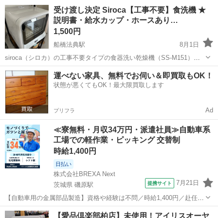
千葉
木更津市
木更津駅
キッチン家電
受け渡し決定 Siroca【工事不要】食洗機 ★
説明書・給水カップ・ホースあり…
1,500円
船橋法典駅
8月1日
siroca（シロカ）の工事不要タイプの食器洗い乾燥機（SS-M151）で
す。 ■ 商品詳細 ・メーカー：siroca（シロカ） ・型番：SS-M151 ・
千葉
船橋市
船橋法典駅
キッチン家電
運べない家具、無料でお伺い＆即買取もOK！
容量：〜3人用 ・サイズ：幅42 × 奥行43.5 × 高さ43....
状態が悪くてもOK！最大限買取します
Ad
プリフラ
≪寮無料・月収34万円・派遣社員≫自動車系
工場での軽作業・ピッキング 交替制
時給1,400円
日払い
株式会社BREXA Next
7月21日
提携サイト
茨城県 磯原駅
【自動車用の金属部品製造】資格や経験は不問／時給1,400円／赴任旅
費会社負担／正社員登用のチャンスあり／食堂利用可能／マイカー通
茨城
北茨城市
磯原駅
その他
【愛品倶楽部柏店】未使用！アイリスオーヤ
勤OK《茨城県茨城市》 人気の工場のお仕事 ◇トラックの金属部品の