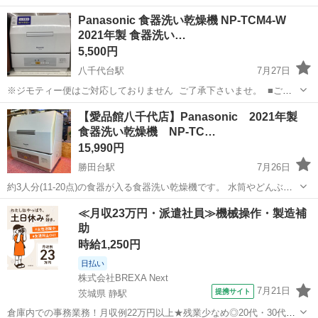
店の前に在庫の確認をお願い致します。 【管理番号】
千葉
千葉市
八千代台駅
キッチン家電
貸し出し
Panasonic 食器洗い乾燥機 NP-TCM4-W
1111000691736 ■中古品になります。キズや汚れなどがございます。
2021年製 食器洗い…
展示...
5,500円
八千代台駅
7月27日
※ジモティー便はご対応しておりません ご了承下さいませ。 ■ご来
店の前に在庫の確認をお願い致します。 【管理番号】
千葉
千葉市
八千代台駅
キッチン家電
【愛品館八千代店】Panasonic 2021年製
1111000791221 ■中古品になります。キズや汚れなどがございます。
食器洗い乾燥機 NP-TC…
展示...
15,990円
勝田台駅
7月26日
約3人分(11-20点)の食器が入る食器洗い乾燥機です。 水筒やどんぶり
鉢も入れやすく、熱に弱いプラスチック製食器も洗える「低温ソフト
千葉
八千代市
勝田台駅
キッチン家電
商品
≪月収23万円・派遣社員≫機械操作・製造補
コース」や、洗浄時間約29分のサラダやパンを食べた後などの軽い汚
助
れのつけ置き後にサッ...
時給1,250円
日払い
株式会社BREXA Next
7月21日
提携サイト
茨城県 静駅
倉庫内での事務業務！月収例22万円以上★残業少なめ◎20代・30代・