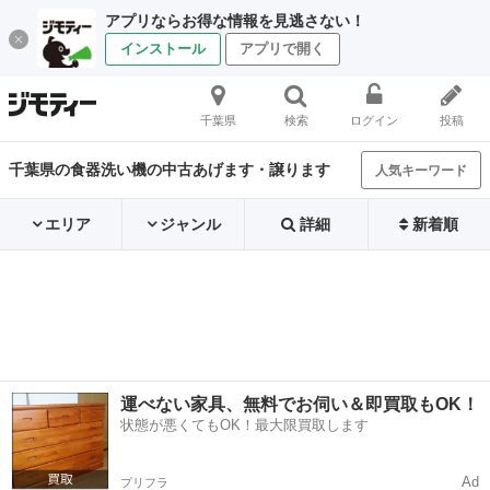
アプリならお得な情報を見逃さない！
インストール
アプリで開く
千葉県
検索
ログイン
投稿
千葉県の食器洗い機の中古あげます・譲ります
人気キーワード
エリア
ジャンル
詳細
新着順
運べない家具、無料でお伺い＆即買取もOK！
状態が悪くてもOK！最大限買取します
Ad
プリフラ