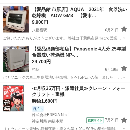
【愛品館 市原店】AQUA 2021年 食器洗い
乾燥機 ADW-GM3 【愛市…
9,900円
八幡宿駅
6月21日
ご覧いただきありがとうございます。 弊社は千葉県市原市にて営業し
ておりますリサイクルショップ愛品館市原店です。 こちらの商品は店
千葉
市原市
八幡宿駅
キッチン家電
ADW
【愛品倶楽部柏店】Panasonic 4人分 25年製
頭にて並行販売中です。 お取引につきましてはジモティーのメールか
食器洗い乾燥機 NP-…
弊社HPおよび店舗...
29,700円
柏駅
6月19日
パナソニックの卓上型食器洗い乾燥機、NP-TSP1が入荷しました！ 賃
貸でも使いやすい工事不要のタンク式で、なんと2025年製の高年式モ
千葉
柏市
柏駅
キッチン家電
タンク
≪月収35万円・派遣社員≫クレーン・フォー
デル★ 分岐水栓の取り付けを悩んでいた方にもぴったりですよ。 上部
クリフト・重機
にスライ...
時給1,600円
日払い
株式会社BREXA Next
7月21日
提携サイト
神奈川県 南橋本駅
リチウムイオン電池の原料運搬・投入作業！20～50代の男性活躍中★