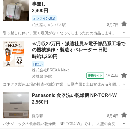
事無し
2,400円
オンライン決済
柏の葉キャンパス駅
8月7日
引っ越しに伴い、置く場所がなくなってしまったため出品します。 購
入後あまり使用しておらず、ほとんど置いたままの状態でしたので、
千葉
柏市
柏の葉キャンパス駅
キッチン家電
≪月収22万円・派遣社員≫電子部品系工場で
庫内はとてもきれいです。動作も問題ありません。 【商品仕様】 取り
の機械操作・製造オペレーター 日勤
付け工事不要、キッチンに置いてす...
時給1,250円
日払い
株式会社BREXA Next
7月21日
提携サイト
茨城県 静駅
コネクタ製造工場の検査や測定作業！日勤専属＆土日祝休み＆年間休
日128日★クリーンルーム内作業★マイカー通勤OK＆無料駐車場あり
茨城
常陸大宮市
静駅
その他
Panasonic 食器洗い乾燥機 NP-TCR4-W
★就業先食堂利用可！日払い制度あり！《茨城県常陸大宮市》 人気の
2,560円
工場のお仕事 ◇コネクタ製造工...
鎌取駅
8月4日
パナソニックの食器洗い乾燥機「NP-TCR4-W」です。 大型の食洗機
へ買い替えたため、出品します。 取り外すまで問題なく使用していま