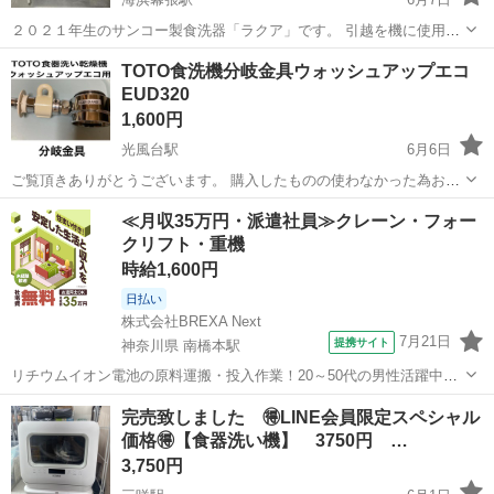
２０２１年生のサンコー製食洗器「ラクア」です。 引越を機に使用し
なくなりましたので出品します。 直近まで週１回程度稼働しており正
千葉
千葉市
海浜幕張駅
キッチン家電
食洗機
TOTO食洗機分岐金具ウォッシュアップエコ
常に動いておりました。 小傷等ありますが大きな損傷などはありませ
EUD320
ん。 メーカー：サン...
1,600円
光風台駅
6月6日
ご覧頂きありがとうございます。 購入したものの使わなかった為お譲
りします。 CB-SXA6
千葉
市原市
光風台駅
キッチン家電
EUD
≪月収35万円・派遣社員≫クレーン・フォー
クリフト・重機
時給1,600円
日払い
株式会社BREXA Next
7月21日
提携サイト
神奈川県 南橋本駅
リチウムイオン電池の原料運搬・投入作業！20～50代の男性活躍中★
ワンルーム寮完備！赴任旅費会社負担！年間休日130日★フォークリフ
神奈川
相模原市
南橋本駅
その他
完売致しました 🉐LINE会員限定スペシャル
ト免許お持ちの方、活躍中！就業先食堂利用可★《神奈川県相模原
価格🉐【食器洗い機】 3750円 …
市》 人気の工場のお仕事 ◇電...
3,750円