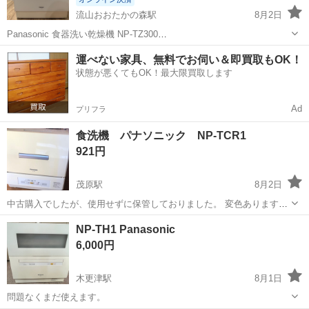
流山おおたかの森駅
8月2日
Panasonic 食器洗い乾燥機 NP-TZ300
https://panasonic.jp/dish/products/NP-TZ300.html 3年ほど前に購入し
千葉
流山市
流山おおたかの森駅
キッチン家電
運べない家具、無料でお伺い＆即買取もOK！
たPanasonic製の食器洗い乾燥機です。 【購入...
状態が悪くてもOK！最大限買取します
Ad
プリフラ
食洗機 パナソニック NP-TCR1
921円
茂原駅
8月2日
中古購入でしたが、使用せずに保管しておりました。 変色あります。
写真にて判断してください。 前所有者が、使用していた物なので、 使
千葉
いすみ市
茂原駅
キッチン家電
食洗機
NP-TH1 Panasonic
用できるはずですが、保管後確認しておりません。 付属品は写真の物
6,000円
が全てです。 ...
木更津駅
8月1日
問題なくまだ使えます。