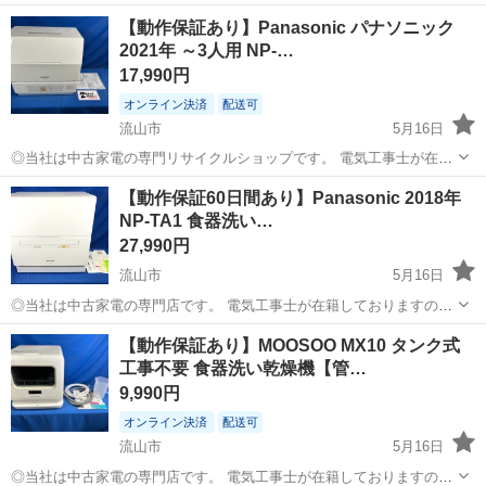
す。 引越し先へ移転するため、無料でお譲りいたします。 ■ 商品詳細
千葉
船橋市
東船橋駅
キッチン家電
M151
【動作保証あり】Panasonic パナソニック
・メーカー：siroca（シロカ） ・型番：SS-M151 ・容量：〜3人用 ...
2021年 ～3人用 NP-…
17,990円
オンライン決済
配送可
流山市
5月16日
◎当社は中古家電の専門リサイクルショップです。 電気工事士が在籍
しておりますので安心してお任せ下さい。 ◎発送はヤマト宅急便にて
千葉
流山市
キッチン家電
ホース
【動作保証60日間あり】Panasonic 2018年
お送りいたします。 *北海道・九州・四国・沖縄は別途配送料金がプラ
NP-TA1 食器洗い…
スになります。 ...
27,990円
流山市
5月16日
◎当社は中古家電の専門店です。 電気工事士が在籍しておりますので
安心してお任せ下さい。 ■商品情報■■■■■■■■■■■■■■■■■■■ 【動作
千葉
流山市
キッチン家電
ホース
【動作保証あり】MOOSOO MX10 タンク式
確認済み】 【クリーニング済み】 【動作保証60日間あり】 ...
工事不要 食器洗い乾燥機【管…
9,990円
オンライン決済
配送可
流山市
5月16日
◎当社は中古家電の専門店です。 電気工事士が在籍しておりますので