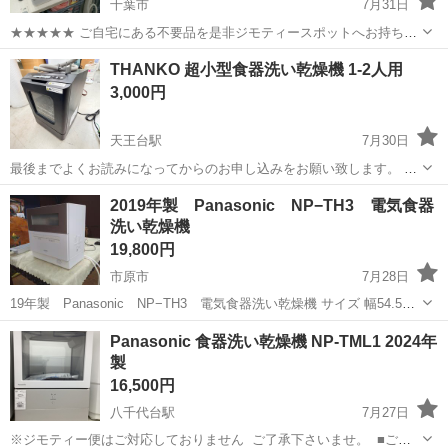
千葉市
7月31日
★★★★★ ご自宅にある不要品を是非ジモティースポットへお持ち込
みしませんか？ 家電、趣味・スポーツ・レジャー用品、こども用品、
千葉
千葉市
キッチン家電
現地
THANKO 超小型食器洗い乾燥機 1-2人用
衣料服飾品、生活雑貨、家具、本、CD・DVDなどが無料でまとめて持
3,000円
ち込めます！ ※詳細はこ...
天王台駅
7月30日
最後までよくお読みになってからのお申し込みをお願い致します。 ★
店頭販売のみです。郵送はできません。 ★多数お問い合わせの商品に
千葉
我孫子市
天王台駅
キッチン家電
2019年製 Panasonic NP−TH3 電気食器
関しては引き渡し希望日時が一番早い方を優先とさせていただきま
洗い乾燥機
す。 お問い合わせの際にご希...
19,800円
市原市
7月28日
19年製 Panasonic NP−TH3 電気食器洗い乾燥機 サイズ 幅54.5㌢
×奥行き34.5㌢×高さ59.5㌢ 通電確認🆗 お引き取りの場所は 千葉県市
千葉
市原市
キッチン家電
Panasonic 食器洗い乾燥機 NP-TML1 2024年
原市牛久561-2 リメイク工房WATANABE になります。
製
16,500円
八千代台駅
7月27日
※ジモティー便はご対応しておりません ご了承下さいませ。 ■ご来