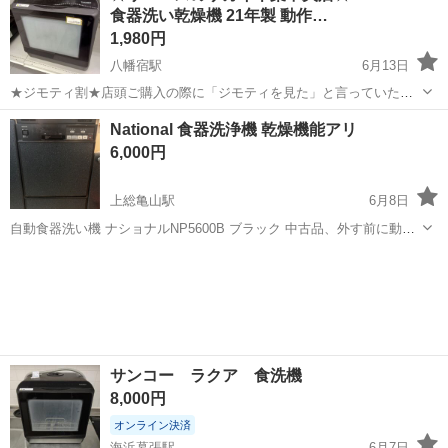
食器洗い乾燥機 21年製 動作…
機 ■型番...
1,980円
八幡宿駅
6月13日
★ジモティ割★店頭ご購入の際に「ジモティを見た」と言っていただ
くとジモティ限定価格（掲載価格の10%OFF）でご購入が可能です。
千葉
千葉市
八幡宿駅
キッチン家電
サカイ
National 食器洗浄機 乾燥機能アリ
ぜひ店頭にてスタッフまでお伝えくださいませ。 ■引越でおなじみ、
6,000円
サカイ引越センターの...
上総亀山駅
6月8日
自動食器洗い機 ナショナルNP5600B ブラック 中古品、外す前に動作
確認済み リフォームのため、出品します。 W450 フロントオープンフ
千葉
君津市
上総亀山駅
キッチン家電
食器洗浄機
ラップ扉 大容量2段引き出しタイプ ヒーター乾燥付き、洗ったらしっ
かり乾いてくれ...
サンコー ラクア 食洗機
8,000円
オンライン決済
海浜幕張駅
6月7日