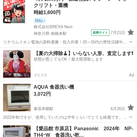
クリフト・重機
用期間が短かったた...
時給1,600円
日払い
株式会社BREXA Next
7月21日
提携サイト
神奈川県 南橋本駅
リチウムイオン電池の原料運搬・投入作業！20～50代の男性活躍中★
ワンルーム寮完備！赴任旅費会社負担！年間休日130日★フォークリフ
神奈川
相模原市
南橋本駅
その他
【夏の大掃除🧹】いらない人形、査定します❗️
ト免許お持ちの方、活躍中！就業先食堂利用可★《神奈川県相模原
状態が悪くてもOK！最大限買取します
市》 人気の工場のお仕事 ◇電...
Ad
プリフラ
AQUA 食器洗い機
3,072円
幕張本郷駅
6月26日
2022年制ですが、使用していたのは半年くらいでとても綺麗です。家
庭用には少し大きくて取付に迷っていました。高さ475mm幅485mm奥
千葉
千葉市
幕張本郷駅
キッチン家電
個人
【愛品館 市原店】Panasonic 2024年 NP-
行390mmです。大きなキッチンの家、もしくは個人経営のお店などに
TH4ｰW 食器洗い乾…
はいかがでしょうか？ ...