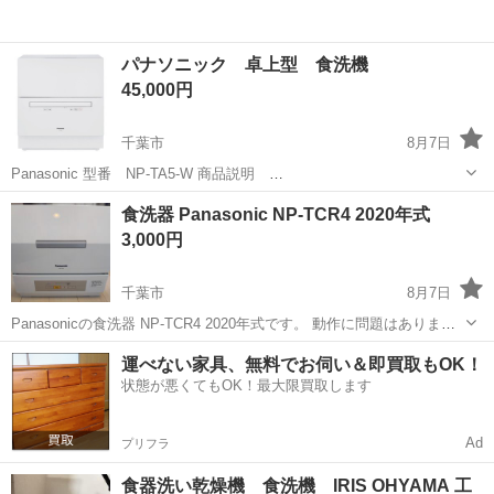
パナソニック 卓上型 食洗機
45,000円
千葉市
8月7日
Panasonic 型番 NP-TA5-W 商品説明
https://panasonic.jp/dish/products/NP-TA5.html 25年式 使用期間 約1
千葉
千葉市
キッチン家電
食洗器 Panasonic NP-TCR4 2020年式
年程 美品です。傷はありません。 拭いたら取れ...
3,000円
千葉市
8月7日
Panasonicの食洗器 NP-TCR4 2020年式です。 動作に問題はありませ
ん。 五年ほどキッチンで使用してたため、使用感はそれなりありま
千葉
千葉市
キッチン家電
運べない家具、無料でお伺い＆即買取もOK！
す。 自分なりに清掃はしたつもりですが、詳細は写真でご確認くださ
状態が悪くてもOK！最大限買取します
い。...
Ad
プリフラ
食器洗い乾燥機 食洗機 IRIS OHYAMA 工