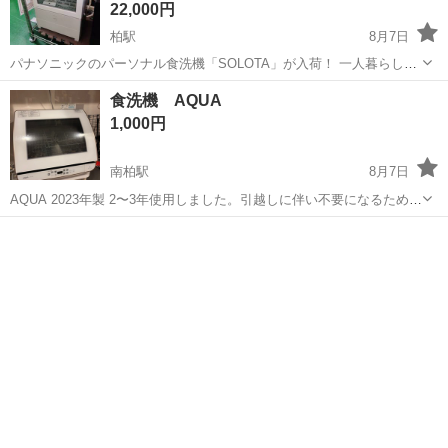
22,000円
柏駅
8月7日
パナソニックのパーソナル食洗機「SOLOTA」が入荷！ 一人暮らしの
お部屋にも置きやすいコンパクトサイズで、工事不要ですぐ使えます
千葉
柏市
柏駅
キッチン家電
食洗機 AQUA
よ♪ 毎日の食器洗いを手軽に済ませたい方にぴったりです。 窓部分に
1,000円
少し汚れがありますが、...
南柏駅
8月7日
AQUA 2023年製 2〜3年使用しました。引越しに伴い不要になるため出
品します。 賃貸でも、作業スペースが残るくらいのサイズ感です。 使
千葉
柏市
南柏駅
キッチン家電
AQUA
用感はありますが、ひどい汚れなどはありません。 中古品でも気にな
らない方でお願い...