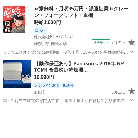
安心してお任せ下さい。 ◎メーカー：MOOSOO ◎型 番：MX10 ◎
千葉
流山市
キッチン家電
MOOSOO
≪寮無料・月収35万円・派遣社員≫クレー
動作テスト済み ◎クエン酸洗浄済み ◎動作保証60日間あり 【状態...
ン・フォークリフト・重機
時給1,600円
日払い
株式会社BREXA Next
7月21日
提携サイト
神奈川県 南橋本駅
リチウムイオン電池の原料運搬・投入作業！20～50代の男性活躍中★
ワンルーム寮完備！赴任旅費会社負担！年間休日130日★フォークリフ
神奈川
相模原市
南橋本駅
その他
【動作保証あり】Panasonic 2019年 NP-
ト免許お持ちの方、活躍中！就業先食堂利用可★《神奈川県相模原
TCM4 食器洗い乾燥機…
市》 人気の工場のお仕事 ◇電...
19,990円
オンライン決済
配送可
流山市
5月16日
◎当社は中古家電の専門店です。 電気工事士が在籍しておりますので
安心してお任せ下さい。 ◎メーカー：パナソニック ◎型 番：NP-
千葉
流山市
キッチン家電
ホース
TCM4 ◎動作確認済み。 ◎クエン酸洗浄済み。 ◎動作保証60日間
あり ...