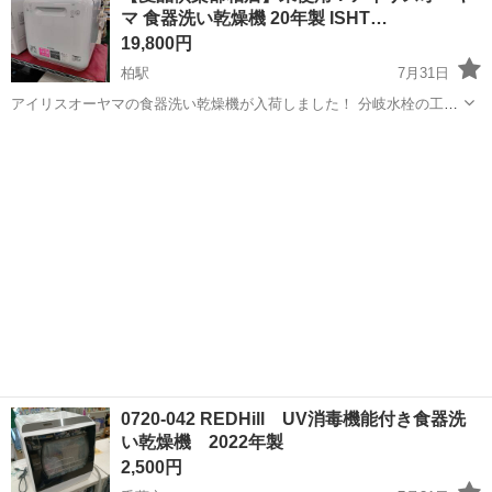
マ 食器洗い乾燥機 20年製 ISHT…
製造◇ ★トラックの金属...
19,800円
柏駅
7月31日
アイリスオーヤマの食器洗い乾燥機が入荷しました！ 分岐水栓の工事
が要らないタンク式なので、箱から出して給水すればすぐに使える優
千葉
柏市
柏駅
キッチン家電
ISHT
れもの。 手洗いが面倒な日や、賃貸にお住まいの方にもおすすめ♪ 上
下のノズルからしっかり洗っ...
0720-042 REDHill UV消毒機能付き食器洗
い乾燥機 2022年製
2,500円