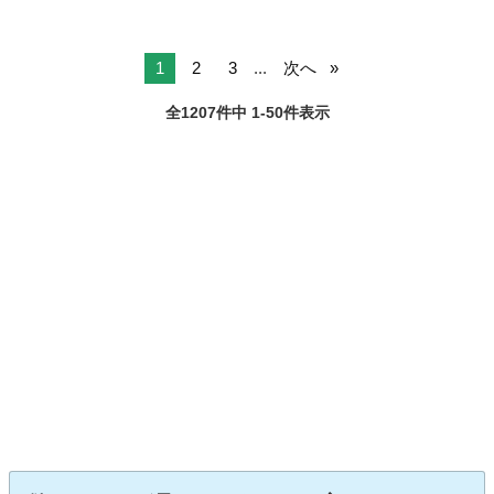
1
2
3
...
次へ
全1207件中 1-50件表示