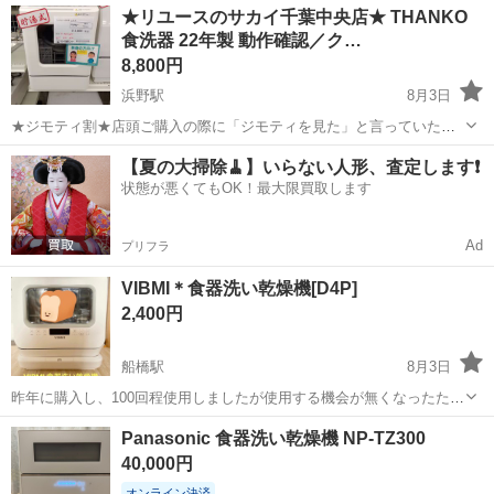
千葉
千葉市
鎌取駅
キッチン家電
★リユースのサカイ千葉中央店★ THANKO
した。 価格交渉可。 【商品内容】 ・食器洗い乾燥機本体 ・給水ホー
食洗器 22年製 動作確認／ク…
ス ・排水ホース...
8,800円
浜野駅
8月3日
★ジモティ割★店頭ご購入の際に「ジモティを見た」と言っていただ
くとジモティ限定価格（掲載価格の10%OFF）でご購入が可能です。
千葉
千葉市
浜野駅
キッチン家電
【夏の大掃除🧹】いらない人形、査定します❗️
ぜひ店頭にてスタッフまでお伝えくださいませ。 ■引越でおなじみ、
状態が悪くてもOK！最大限買取します
サカイ引越センターの...
Ad
プリフラ
VIBMI＊食器洗い乾燥機[D4P]
2,400円
船橋駅
8月3日
昨年に購入し、100回程使用しましたが使用する機会が無くなったため
自宅保管していました。 使用期間は6ヶ月程度です。 付属品は ・かご
千葉
船橋市
船橋駅
キッチン家電
ホース
Panasonic 食器洗い乾燥機 NP-TZ300
・小物入れ ・排水ホース ・排水ホース用吸盤 蓋のガラス面、撮影者
40,000円
が写ってしまったた...
オンライン決済