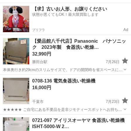
40代の男女活躍中！空調完備で快適作業★食堂利用可◎マイカー通勤
茨城
常陸大宮市
静駅
その他
【求】古いお人形、お譲りください
OK◎無料駐車場完備！《茨城県常陸大宮市》 人気の工場のお仕事 ◇
状態が悪くてもOK！最大限買取します
電子部品製造倉庫内の事務...
Ad
プリフラ
【愛品館八千代店】Panasonic パナソニッ
ク 2023年製 食器洗い乾燥…
32,990円
勝田台駅
7月26日
本体奥行き約29cmのスリムサイズで、ドアの開閉時を省スペースにし
た「リフトアップオープンドア」採用の食器洗い乾燥機。食器点数24
千葉
八千代市
勝田台駅
キッチン家電
商品
0708-136 電気食器洗い乾燥機
点（約4人分）。 今まで食洗機の設置をあきらめていたキッチンでも
16,000円
シンクの横にすっきり収ま...
千葉市
7月23日
★★★★★ ご自宅にある不要品を是非ジモティースポットへお持ち込
みしませんか？ 家電、趣味・スポーツ・レジャー用品、こども用品、
千葉
千葉市
キッチン家電
現地
0721-097 アイリスオーヤマ 食器洗い乾燥機
衣料服飾品、生活雑貨、家具、本、CD・DVDなどが無料でまとめて持
ISHT-5000-W 2…
ち込めます！ ※詳細はこ...