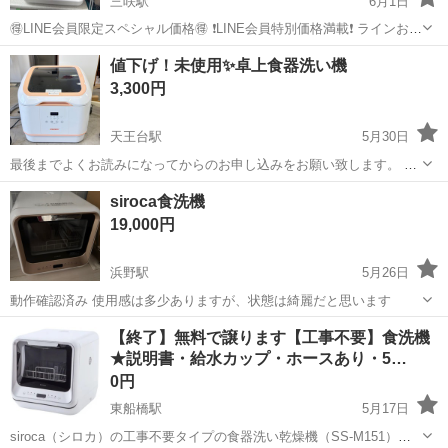
三咲駅
6月1日
🉐LINE会員限定スペシャル価格🉐 ❗LINE会員特別価格満載❗ ラインお友
達追加 URL lin.ee/jzP8cBe 商品情報 商品名【食器洗い機】 🉐LINE会
千葉
船橋市
三咲駅
キッチン家電
個人
値下げ！未使用✨卓上食器洗い機
員限定SPECIAL価...
3,300円
天王台駅
5月30日
最後までよくお読みになってからのお申し込みをお願い致します。 ★
店頭販売のみです。郵送はできません。 ★多数お問い合わせの商品に
千葉
我孫子市
天王台駅
キッチン家電
申し込み
siroca食洗機
関しては引き渡し希望日時が一番早い方を優先とさせていただきま
19,000円
す。 お問い合わせの際にご希...
浜野駅
5月26日
動作確認済み 使用感は多少ありますが、状態は綺麗だと思います
千葉
市原市
浜野駅
キッチン家電
食洗機
【終了】無料で譲ります【工事不要】食洗機
★説明書・給水カップ・ホースあり・5…
0円
東船橋駅
5月17日
siroca（シロカ）の工事不要タイプの食器洗い乾燥機（SS-M151）で