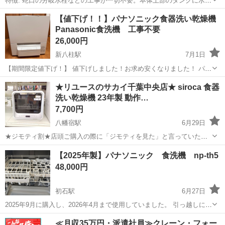
特徴: 蛇口の分岐水栓などの工事が一切不要。本体上部のタンクに水を
注ぐだけで、届いたその日から使用できます。 容量: 約3人分（標準食
千葉
市原市
五井駅
キッチン家電
食洗機
【値下げ！！】パナソニック食器洗い乾燥機
器16点＋箸類）をまとめて洗浄可能。50℃以上の温水とダブルノズル
Panasonic食洗機 工事不要
で強力に油汚れを落...
26,000円
新八柱駅
7月1日
【期間限定値下げ！】 値下げしました！お求め安くなりました！ パナ
ソニックの食器洗い乾燥機 ホワイト NP-TSP1-W です。 賃貸住宅にも
千葉
松戸市
新八柱駅
キッチン家電
★リユースのサカイ千葉中央店★ siroca 食器
置けて、タンク式、工事不要です。 備え付けのパナソニックの食洗機
洗い乾燥機 23年製 動作…
と遜色ないくら...
7,700円
八幡宿駅
6月29日
★ジモティ割★店頭ご購入の際に「ジモティを見た」と言っていただ
くとジモティ限定価格（掲載価格の10%OFF）でご購入が可能です。
千葉
千葉市
八幡宿駅
キッチン家電
サカイ
【2025年製】パナソニック 食洗機 np-th5
ぜひ店頭にてスタッフまでお伝えくださいませ。 ■引越でおなじみ、
48,000円
サカイ引越センターの...
初石駅
6月27日
2025年9月に購入し、2026年4月まで使用していました。 引っ越しに伴
い不要になったため出品します。 ボタンのパネルの端が少しめくれて
千葉
流山市
初石駅
キッチン家電
≪月収35万円・派遣社員≫クレーン・フォー
いるので(画像5枚目)、それを考慮した使用状況を選んでいますが、使