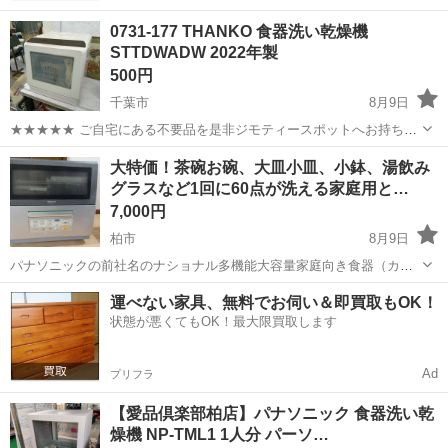
0731-177 THANKO 食器洗い乾燥機
STTDWADW 2022年製
500円
千葉市
8月9日
★★★★★ ご自宅にある不要品を是非ジモティースポットへお持ち込
みしませんか？ 家電、趣味・スポーツ・レジャー用品、こども用品、
千葉
千葉市
キッチン家電
現地
大特価！茶碗お碗、大皿小皿、小鉢、湯飲み
衣料服飾品、生活雑貨、家具、本、CD・DVDなどが無料でまとめて持
グラスなど1回に60点が洗える家庭用と…
ち込めます！ ※詳細はこ...
7,000円
柏市
8月9日
パナソニックの前社名のナショナル多機能大容量家庭向き食器（カタ
ログ値点数60点）、調理器具（フライパンなど24cm以下）も洗える6
千葉
柏市
キッチン家電
運べない家具、無料でお伺い＆即買取もOK！
人用大容量食洗器NP-60SS6 家族3人で日常的に使っていなかったので
状態が悪くてもOK！最大限買取します
本体は損傷もなくスイ...
Ad
プリフラ
【愛品倶楽部柏店】パナソニック 食器洗い乾
燥機 NP-TML1 1人分 パーソ…