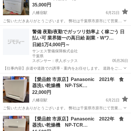
35,000円
八幡宿駅
6月21日
ご覧いただきありがとうございます。 弊社は千葉県市原市にて営業し
ておりますリサイクルショップ愛品館市原店です。 ⚠️弊社を装った偽
千葉
市原市
八幡宿駅
キッチン家電
商品
警備 夜勤/夜勤でガッツリ効率よく稼ごう 日
サイトによる販売や転載等が確認されておりますが弊社とは一切関係
払い可 業界随一の高日給 副業・Wワ…
ございませんのでご注意くださ...
日給1万4,000円～
サンエス警備保障株式会社
千葉県
スポンサー：求人ボックス
05月26日
【仕事内容】歩道や道路での誘導・案内をお任せします。 道路をご利
用される車両や歩行者の方が安全に安心して通行するために適切に誘
アルバイト・パート
【愛品館 市原店】Panasonic 2021年 食
導してください。 勤務地へは直行直帰OKです! <未経験でも安心!!> 丁
器洗い乾燥機 NP-TSK…
寧な研修20hで基本的な知識を...
22,000円
八幡宿駅
6月21日
ご覧いただきありがとうございます。 弊社は千葉県市原市にて営業し
ておりますリサイクルショップ愛品館市原店です。 こちらの商品は店
千葉
市原市
八幡宿駅
キッチン家電
商品
【愛品館 市原店】Panasonic 2022年 食
頭にて並行販売中です。 お取引につきましてはジモティーのメールか
器洗い乾燥機 NP-TCR…
弊社HPおよび店舗...