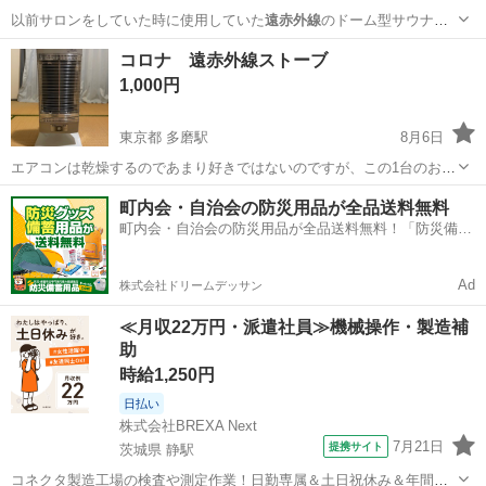
以前サロンをしていた時に使用していた
遠赤外線
のドーム型サウナで
す。 外観 使用感…
兵庫
宝塚市
小林駅
美容家電
コロナ 遠赤外線ストーブ
1,000円
東京都 多磨駅
8月6日
エアコンは乾燥するのであまり好きではないのですが、この1台のおか
げで冬もエアコンをつけずに過ごせました。 ご質問等ありましたらお
東京
府中市
多磨駅
季節、空調家電
遠赤外線
町内会・自治会の防災用品が全品送料無料
気軽にご連絡下さい。
町内会・自治会の防災用品が全品送料無料！「防災備蓄
用品ドットコム」
Ad
株式会社ドリームデッサン
≪月収22万円・派遣社員≫機械操作・製造補
助
時給1,250円
日払い
株式会社BREXA Next
7月21日
提携サイト
茨城県 静駅
コネクタ製造工場の検査や測定作業！日勤専属＆土日祝休み＆年間休