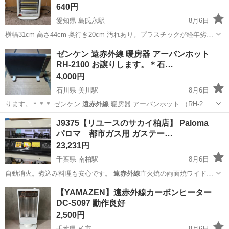
640円
愛知県 島氏永駅
8月6日
横幅31cm 高さ44cm 奥行き20cm 汚れあり。プラスチックが経年劣化
で剥れている箇所があります。動作は問題なくできます。
愛知
一宮市
島氏永駅
季節、空調家電
プラスチック
ゼンケン 遠赤外線 暖房器 アーバンホット
RH-2100 お譲りします。＊石…
4,000円
石川県 美川駅
8月6日
ります。＊＊＊ ゼンケン
遠赤外線
暖房器 アーバンホット （RH-2…
石川
白山市
美川駅
季節、空調家電
遠赤外線
J9375【リユースのサカイ柏店】 Paloma
パロマ 都市ガス用 ガステー…
23,231円
千葉県 南柏駅
8月6日
自動消火。煮込み料理も安心です。
遠赤外線
直火焼の両面焼ワイドグ
リルにオートメ…
千葉
柏市
南柏駅
調理器具
グリル
【YAMAZEN】遠赤外線カーボンヒーター
DC-S097 動作良好
2,500円
千葉県 柏市
8月6日