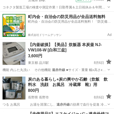
茨城県 静駅
コネクタ製造工場の検査や測定作業！日勤専属＆土日祝休み＆年間休
日128日★クリーンルーム内作業★マイカー通勤OK＆無料駐車場あり
茨城
常陸大宮市
静駅
その他
町内会・自治会の防災用品が全品送料無料
★就業先食堂利用可！日払い制度あり！《茨城県常陸大宮市》 人気の
町内会・自治会の防災用品が全品送料無料！「防災備蓄
工場のお仕事 ◇コネクタ製造工...
用品ドットコム」
Ad
株式会社ドリームデッサン
【内釜破損】【美品】炊飯器 本炭釜 NJ-
VW108-W [白和三盆]
3,600円
東京都 品川駅
8月6日
機能 内ふた丸洗い その他機能
遠赤外線
■サイズ・重量 幅x高さx…
東京
港区
品川駅
キッチン家電
炭のある暮らし+炭の爽やか石鹸（炊飯 飲
料水 洗顔 お風呂 冷蔵庫 靴）用
800円
長野県 長野市
8月6日
つる お風呂 お湯を清潔にし、
遠赤外線
の効果で血行を促進 冷蔵
庫、靴 脱…
長野
長野市
その他
石鹸
【未使用品‼️】エスケイジャパン 遠赤外線マ