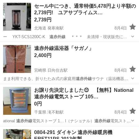
やカップルとの応募OK◎年間休日129日＆休出なしでプライベート充
佐賀
伊万里市
東山代駅
その他
セール中につき、通常特価5,478円より半額の
実♪業務はクリーンルームで快適作業◎自社正社員登用制度あり★1食
2,739円! ユアサプライムス…
300円～の格安食堂あり！《佐...
2,739円
北海道 発寒南駅
8月4日
ー YKT-SCS1200C-K
遠赤外線
＊＊＊ 未清掃・現状販売に…
北海道
札幌市
発寒南駅
季節、空調家電
SCS
遠赤外線温浴器「サガノ」
2,400円
宮崎県 日向住吉駅
8月4日
まま利用できる、折りたたみ式の家庭用
遠赤外線
サウナ（温浴機器）
です。 …
宮崎
宮崎市
日向住吉駅
その他
遠赤外線
お譲り先決定しました😊 【無料】National
遠赤外線電気ストーブ 105…
0円
千葉県 滝不動駅
8月4日
ational
遠赤外線
電気ストーブ 1… l（ナショナル）
遠赤外線
電気ストー
ブを無… -10A1W
遠赤外線
電気ストーブ …
千葉
船橋市
滝不動駅
季節、空調家電
遠赤外線
0804-291 ダイキン 遠赤外線暖房機
ERFT11PS 2013年製