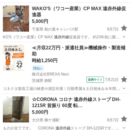
WAKO'S（ワコー産業）CP MAX 遠赤外線促
進器
5,000円
千葉県 柏の葉キャンパス駅
8月7日
KO'S（ワコー産業）CP MAX
遠赤外線
促進器です。 約23年前に購入
した業…
千葉
柏市
柏の葉キャンパス駅
美容家電
≪月収22万円・派遣社員≫機械操作・製造補
助
時給1,250円
日払い
株式会社BREXA Next
7月21日
提携サイト
茨城県 静駅
コネクタ製造工場の検査や測定作業！日勤専属＆土日祝休み＆年間休
日128日★クリーンルーム内作業★マイカー通勤OK＆無料駐車場あり
茨城
常陸大宮市
静駅
その他
☆CORONA コロナ 遠赤外線ストーブ DH-
★就業先食堂利用可！日払い制度あり！《茨城県常陸大宮市》 人気の
1215R 首振り 60度 転…
工場のお仕事 ◇コネクタ製造工...
5,000円
大分県 柳ケ浦駅
8月7日
ものが全てです。 CORONA
遠赤外線
ストーブ DH-1215Rです。使