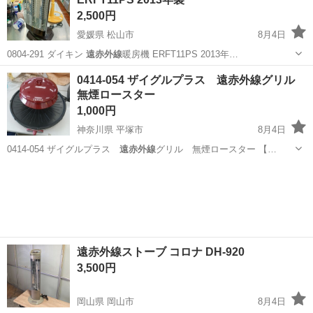
2,500円
愛媛県 松山市
8月4日
0804-291 ダイキン
遠赤外線
暖房機 ERFT11PS 2013年…
愛媛
松山市
季節、空調家電
ダイキン
0414-054 ザイグルプラス 遠赤外線グリル
無煙ロースター
1,000円
神奈川県 平塚市
8月4日
0414-054 ザイグルプラス
遠赤外線
グリル 無煙ロースター 【…
神奈川
平塚市
家電
リユース
遠赤外線ストーブ コロナ DH-920
3,500円
岡山県 岡山市
8月4日