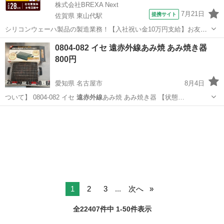
株式会社BREXA Next
7月21日
提携サイト
佐賀県 東山代駅
シリコンウェーハ製品の製造業務！【入社祝い金10万円支給】お友達
やカップルとの応募OK◎年間休日129日＆休出なしでプライベート充
佐賀
伊万里市
東山代駅
その他
0804-082 イセ 遠赤外線あみ焼 あみ焼き器
実♪業務はクリーンルームで快適作業◎自社正社員登用制度あり★1食
800円
300円～の格安食堂あり！《佐...
愛知県 名古屋市
8月4日
ついて】 0804-082 イセ
遠赤外線
あみ焼 あみ焼き器 【状態…
愛知
名古屋市
調理器具
遠赤外線
1
2
3
...
次へ
全22407件中 1-50件表示