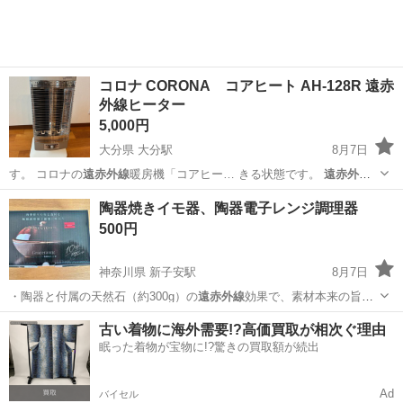
コロナ CORONA コアヒート AH-128R 遠赤
外線ヒーター
5,000円
大分県 大分駅
8月7日
す。 コロナの
遠赤外線
暖房機「コアヒー… きる状態です。
遠赤外線
で体の芯から温ま…
大分
大分市
大分駅
季節、空調家電
陶器焼きイモ器、陶器電子レンジ調理器
500円
神奈川県 新子安駅
8月7日
・陶器と付属の天然石（約300g）の
遠赤外線
効果で、素材本来の旨味
をじっくり引き…
神奈川
横浜市
新子安駅
調理器具
天然
古い着物に海外需要!?高価買取が相次ぐ理由
眠った着物が宝物に!?驚きの買取額が続出
Ad
バイセル