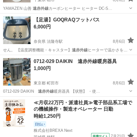
YAMAZEN 山善
遠赤外線
カーボンヒーター ヒーター DC-S…
千葉
柏市
季節、空調家電
【足湯】GOQRAQフットバス
6,000円
奈良県 法隆寺駅
8月6日
せん。 【温度調整機能・キャスター】
遠赤外線
ヒーターで温かさをキ
ープできる、温度…
奈良
生駒郡
法隆寺駅
美容家電
0712-029 DAIKIN 遠赤外線暖房器具
1,000円
東京都 町田市
8月6日
0712-029 DAIKIN
遠赤外線
暖房器具 【状態】 ・使…
東京
町田市
季節、空調家電
遠赤外線
≪月収22万円・派遣社員≫電子部品系工場で
の機械操作・製造オペレーター 日勤
時給1,250円
日払い
株式会社BREXA Next
7月21日
提携サイト