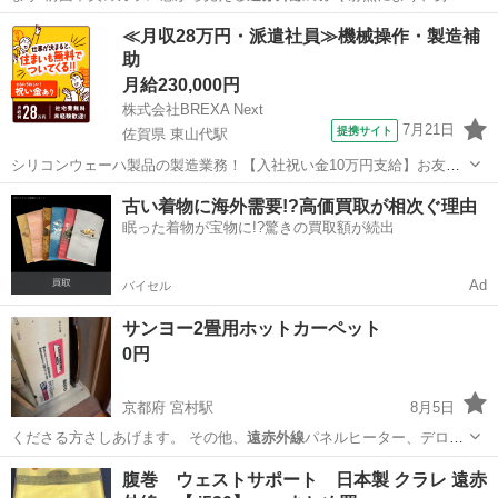
の芯まで効率よ…
北海道
網走郡
美幌駅
季節、空調家電
≪月収28万円・派遣社員≫機械操作・製造補
助
月給230,000円
株式会社BREXA Next
7月21日
提携サイト
佐賀県 東山代駅
シリコンウェーハ製品の製造業務！【入社祝い金10万円支給】お友達
やカップルとの応募OK◎年間休日129日＆休出なしでプライベート充
佐賀
伊万里市
東山代駅
その他
古い着物に海外需要!?高価買取が相次ぐ理由
実♪業務はクリーンルームで快適作業◎自社正社員登用制度あり★1食
眠った着物が宝物に!?驚きの買取額が続出
300円～の格安食堂あり！《佐...
Ad
バイセル
サンヨー2畳用ホットカーペット
0円
京都府 宮村駅
8月5日
くださる方さしあげます。 その他、
遠赤外線
パネルヒーター、デロン
ギヒーターなど…
京都
宮津市
宮村駅
季節、空調家電
サンヨー
腹巻 ウェストサポート 日本製 クラレ 遠赤