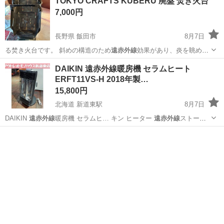
TOKYO CRAFTS KUBERU 廃盤 焚き火台
7,000円
長野県 飯田市
8月7日
る焚き火台です。 斜めの構造のため
遠赤外線
効果があり、炎を眺めて
いるだけでも癒…
長野
飯田市
その他
組み立て
DAIKIN 遠赤外線暖房機 セラムヒート
ERFT11VS-H 2018年製…
15,800円
北海道 新道東駅
8月7日
DAIKIN
遠赤外線
暖房機 セラムヒ… キン ヒーター
遠赤外線
ストーブ
暖房 …
北海道
札幌市
新道東駅
季節、空調家電
セラムヒート