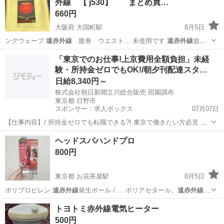
外線 【 j530】 まとめ買…
660円
大阪府 大国町駅
8月5日
ングウェーブ
遠赤外線
腹巻 ウエスト… 未使用です
遠赤外線
放射
性セラミック… 身体から出る
遠赤外線
を吸収し、熱エネ… え 保温
大阪
大阪市
大国町駅
その他
遠赤外線
「東京でのお仕事!上京費用全額負担」未経
温熱
遠赤外線
遠赤 セラミッ…
験・所持金ゼロでもOK!/朝夕刊配達スタ…
日給8,340円～
株式会社朝日新聞立川総合販売 田園調布
東京都 日野市
スポンサー：求人ボックス
07月07日
【仕事内容】/ 所持金ゼロでも転職できる?! 東京で働きたい方必見 即
日入居可!家具家電付きの寮・社宅あり! 引っ越しや上京の費用は”すべ
アルバイト・パート
ヘッドスパハンドプロ
て”負担します 必ず面接!電話面接もOK! 魅力ポイント 家具家電付きの
800円
寮・社宅を完備 無資...
東京都 お花茶屋駅
8月5日
ポリプロピレン
遠赤外線
発生ボール / … ポリアセタール、
遠赤外線
発
生鉱石 ●耐熱…
東京
葛飾区
お花茶屋駅
マッサージ器
トヨトミ赤外線電気ヒーター
500円