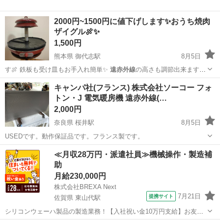
2000円~1500円に値下げします✨おうち焼肉
ザイグル🍖✨
1,500円
熊本県 御代志駅
8月5日
す🍖 鉄板も受け皿もお手入れ簡単✨
遠赤外線
の高さも調節出来ますよ
😀 コンセント…
熊本
菊池市
御代志駅
その他
ザイグル
キャンパ社(フランス) 株式会社ソーコー フォ
トン・J 電気暖房機 遠赤外線(…
2,000円
奈良県 桜井駅
8月5日
USEDです。動作保証品です。フランス製です。
奈良
桜井市
桜井駅
季節、空調家電
フォトン
≪月収28万円・派遣社員≫機械操作・製造補
助
月給230,000円
株式会社BREXA Next
7月21日
提携サイト
佐賀県 東山代駅
シリコンウェーハ製品の製造業務！【入社祝い金10万円支給】お友達