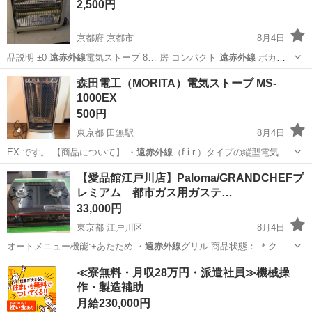
2,500円
京都府 京都市
8月4日
品説明 ±0
遠赤外線
電気ストーブ 8… 房 コンパクト
遠赤外線
ポカポ
カ 速暖…
京都
京都市
季節、空調家電
遠赤外線
森田電工（MORITA）電気ストーブ MS-
1000EX
500円
東京都 田無駅
8月4日
EX です。 【商品について】 ・
遠赤外線
（f.i.r.）タイプの縦型電気ス
ト…
東京
西東京市
田無駅
季節、空調家電
【愛品館江戸川店】Paloma/GRANDCHEFプ
レミアム 都市ガス用ガステ…
33,000円
東京都 江戸川区
8月4日
オートメニュー機能:+あたため ・
遠赤外線
グリル 商品状態： ＊クリ
ー…
東京
江戸川区
キッチン家電
グリル
≪寮無料・月収28万円・派遣社員≫機械操
作・製造補助
月給230,000円