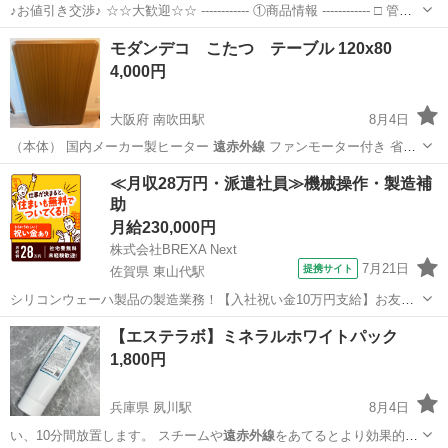
♪お値引き交渉♪ ☆☆大歓迎☆☆ ------------ ①商品情報 ------------ □ 管理
番号：N288492 □ サイズ：写真参照 □メーカー:コロナ □ 購入・製造
岡山
岡山市
季節、空調家電
モダンデコ こたつ テーブル 120x80
年：2020 ...
4,000円
大阪府 南吹田駅
8月4日
（本体） 国内メーカー製ヒーター
遠赤外線
ファンモーター付き 省エ
ネ性能 高…
大阪
吹田市
南吹田駅
テーブル
モダンデコ
≪月収28万円・派遣社員≫機械操作・製造補
助
月給230,000円
株式会社BREXA Next
7月21日
提携サイト
佐賀県 東山代駅
シリコンウェーハ製品の製造業務！【入社祝い金10万円支給】お友達
やカップルとの応募OK◎年間休日129日＆休出なしでプライベート充
佐賀
伊万里市
東山代駅
その他
【エステラボ】ミネラルホワイトパック
実♪業務はクリーンルームで快適作業◎自社正社員登用制度あり★1食
1,800円
300円～の格安食堂あり！《佐...
兵庫県 夙川駅
8月4日
い、10分間放置します。 スチームや
遠赤外線
をあてるとより効果的で