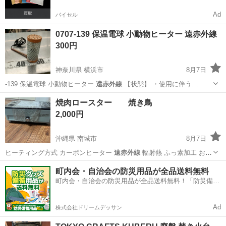
Ad
バイセル
0707-139 保温電球 小動物ヒーター 遠赤外線
300円
神奈川県 横浜市
8月7日
-139 保温電球 小動物ヒーター
遠赤外線
【状態】 ・使用に伴う…
神奈川
横浜市
季節、空調家電
小動物
焼肉ロースター 焼き鳥
2,000円
沖縄県 南城市
8月7日
ヒーティング方式 カーボンヒーター
遠赤外線
輻射熱 ふっ素加工 おう
ちBBQ …
沖縄
南城市
家電
ロースター
町内会・自治会の防災用品が全品送料無料
町内会・自治会の防災用品が全品送料無料！「防災備蓄
用品ドットコム」
Ad
株式会社ドリームデッサン