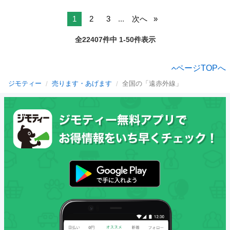
1
2
3
...
次へ
全22407件中 1-50件表示
ページTOPへ
ジモティー
売ります・あげます
全国の「遠赤外線」