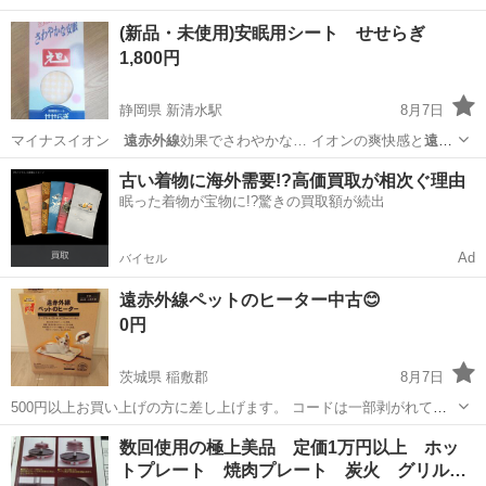
用…
大分
宇佐市
柳ケ浦駅
季節、空調家電
CORONA
(新品・未使用)安眠用シート せせらぎ
1,800円
静岡県 新清水駅
8月7日
マイナスイオン
遠赤外線
効果でさわやかな… イオンの爽快感と
遠赤
外線
の温熱効果により…
静岡
静岡市
新清水駅
寝具
遠赤外線
古い着物に海外需要!?高価買取が相次ぐ理由
眠った着物が宝物に!?驚きの買取額が続出
Ad
バイセル
遠赤外線ペットのヒーター中古😊
0円
茨城県 稲敷郡
8月7日
500円以上お買い上げの方に差し上げます。 コードは一部剥がれてい
ますが8時間の動作確認をしましたところ、問題なく使用出来ました。
茨城
稲敷郡
その他
遠赤外線
数回使用の極上美品 定価1万円以上 ホッ
写真に写っている本体カバーはありません。 プロフィールを御覧下さ
トプレート 焼肉プレート 炭火 グリル…
ってからお問い合わせを...