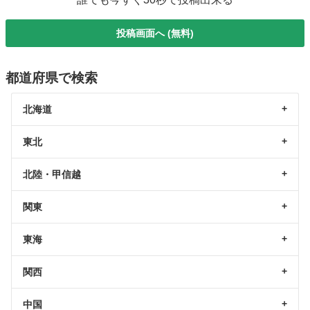
投稿画面へ (無料)
都道府県で検索
北海道
東北
北陸・甲信越
関東
東海
関西
中国