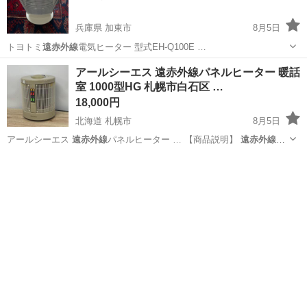
兵庫県 加東市
8月5日
トヨトミ
遠赤外線
電気ヒーター 型式EH-Q100E …
兵庫
加東市
季節、空調家電
アールシーエス 遠赤外線パネルヒーター 暖話
室 1000型HG 札幌市白石区 …
18,000円
北海道 札幌市
8月5日
アールシーエス
遠赤外線
パネルヒーター … 【商品説明】
遠赤外線
パ
ネルヒーター …
北海道
札幌市
季節、空調家電
アールシーエス