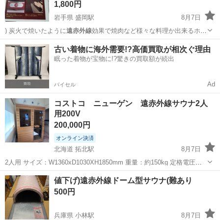
1,800円
岩手県 盛岡駅
8月7日
) 炭火で焼いたように
遠赤外線
効果で焼肉など様々な料理か出来るホ
ッ…
岩手
盛岡市
盛岡駅
キッチン家電
古い着物に海外需要!?高価買取が相次ぐ理由
眠った着物が宝物に!?驚きの買取額が続出
Ad
バイセル
コストコ ニューゲン 遠赤外線サウナ2人
用200V
200,000円
オンライン決済
北海道 拓北駅
8月7日
2人用 サイズ：W1360xD1030XH1850mm 重量：約150kg 定格電圧：
単相AC200V 50/60Hz 消費電力：約1750W ※電気代目安：1時間あた
北海道
札幌市
拓北駅
その他
値下げ)遠赤外線ドーム型サウナ(難あり
り約48円 サウナ内温度：30～60℃...
500円
兵庫県 小林駅
8月7日