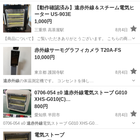
す。 4. …
兵庫
西宮市
夙川駅
フェイスケア
ハマナス
【動作確認済み】遠赤外線＆スチーム電気ヒ
ーター US-903E
1,000円
三重県 高茶屋駅
8月4日
【商品について】 ご覧いただきありがとうございます。 こちらの商品
は出品前に動作確認を行っております。 確認内容については商品説明
三重
津市
高茶屋駅
季節、空調家電
赤外線サーモグラフィカメラ T20A-FS
をご確認ください。 中古品のため、傷・汚れ・使用感などがある場合
10,000円
がございます。 商品の状...
東京都 護国寺駅
8月4日
遠赤外線
の体温測定機です。 コンセントを挿し…
東京
文京区
護国寺駅
その他
0706-054 ±0 遠赤外線電気ストーブ G010
XHS-G010(C)…
800円
愛知県 半田市
8月4日
0706-054 ±0
遠赤外線
電気ストーブ G010 XHS-G0…
愛知
半田市
季節、空調家電
現地
電気ストーブ