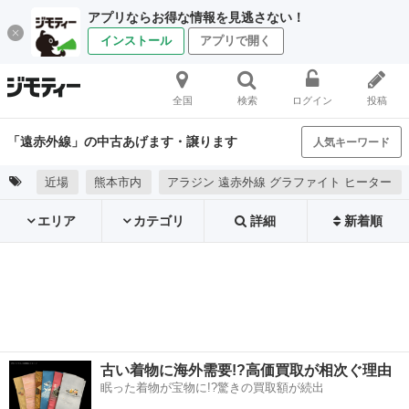
アプリならお得な情報を見逃さない！
インストール
アプリで開く
全国
検索
ログイン
投稿
「遠赤外線」の中古あげます・譲ります
人気キーワード
近場
熊本市内
アラジン 遠赤外線 グラファイト ヒーター
エリア
カテゴリ
詳細
新着順
古い着物に海外需要!?高価買取が相次ぐ理由
眠った着物が宝物に!?驚きの買取額が続出