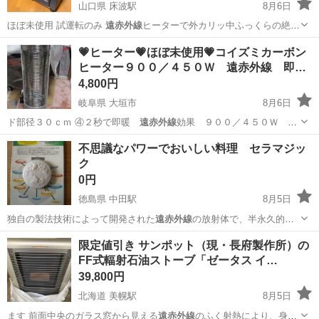
山口県 床波駅
8月6日
ほぼ未使用 試運転のみ
遠赤外線
ヒーターで外カリッ中ふっくらの絶品
ト…
山口
宇部市
床波駅
キッチン家電
💗ヒーター💗ほぼ未使用💗コイズミカーボン
ヒーター９００／４５０Ｗ 遠赤外線 即…
4,800円
岐阜県 大垣市
8月6日
ド部径３０ｃｍ ④２秒で即暖
遠赤外線
効果 ９００／４５０Ｗ ２
段切り替え…
岐阜
大垣市
季節、空調家電
カーボンヒーター
不思議なパワーでおいしい料理 セラマジッ
ク
0円
徳島県 中田駅
8月5日
独自の製法技術によって開発された
遠赤外線
の放射体で、半永久的に
持続します 写…
徳島
小松島市
中田駅
その他
遠赤外線
限定値引き サンポット（現・長府製作所）の
FF式輻射石油ストーブ「ゼータス イ…
39,800円
北海道 美幌駅
8月5日
ます 前面中央のガラス窓から見える
遠赤外線
のふく射熱により、身体