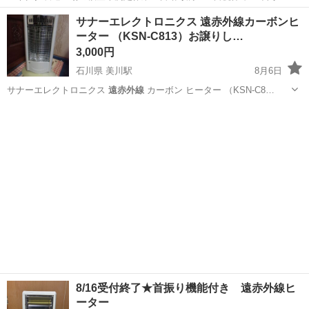
日128日★クリーンルーム内作業★マイカー通勤OK＆無料駐車場あり
茨城
常陸大宮市
静駅
その他
サナーエレクトロニクス 遠赤外線カーボンヒ
★就業先食堂利用可！日払い制度あり！《茨城県常陸大宮市》 人気の
ーター （KSN-C813）お譲りし…
工場のお仕事 ◇コネクタ製造工...
3,000円
石川県 美川駅
8月6日
サナーエレクトロニクス
遠赤外線
カーボン ヒーター （KSN-C8…
石川
白山市
美川駅
季節、空調家電
サナーエレクトロニクス
8/16受付終了★首振り機能付き 遠赤外線ヒ
ーター