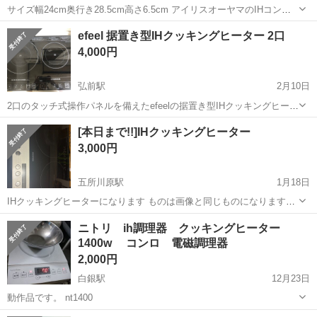
サイズ幅24cm奥行き28.5cm高さ6.5cm アイリスオーヤマのIHコンロ
です。 購入してから1〜2度使用しましたが、この先 出番がないと思い
青森
十和田市
キッチン家電
コンロ
efeel 据置き型IHクッキングヒーター 2口
ますので、出品いたします。 指定場所まで取りに来て頂ける方お願い
4,000円
いたします🙇
弘前駅
2月10日
2口のタッチ式操作パネルを備えたefeelの据置き型IHクッキングヒータ
ーです。 - ブランド: efeel - タイプ: 据置き型IHクッキングヒーター -
青森
弘前市
弘前駅
キッチン家電
ヒーター
[本日まで!!]IHクッキングヒーター
コンロ数: 2 - 操作パネル: タッチ式 - 電源コード: ...
3,000円
五所川原駅
1月18日
IHクッキングヒーターになります ものは画像と同じものになります。
新品ではございません。 高さを出す棚もセットです今日明日限定で
青森
つがる市
五所川原駅
キッチン家電
ヒーター
ニトリ ih調理器 クッキングヒーター
す。 売れなければリサイクルショップに持って行きます 値下げ交渉可
1400w コンロ 電磁調理器
能な限り対応します 新品で２万...
2,000円
白銀駅
12月23日
動作品です。 nt1400
青森
八戸市
白銀駅
キッチン家電
コンロ