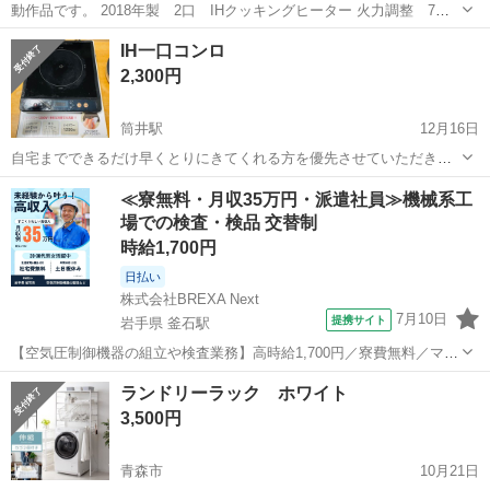
動作品です。 2018年製 2口 IHクッキングヒーター 火力調整 7段
階
青森
八戸市
白銀駅
キッチン家電
山善
IH一口コンロ
2,300円
筒井駅
12月16日
自宅までできるだけ早くとりにきてくれる方を優先させていただきま
す。 よろしくおねがいします。
青森
青森市
筒井駅
キッチン家電
コンロ
≪寮無料・月収35万円・派遣社員≫機械系工
場での検査・検品 交替制
時給1,700円
日払い
株式会社BREXA Next
7月10日
提携サイト
岩手県 釜石駅
【空気圧制御機器の組立や検査業務】高時給1,700円／寮費無料／マイ
カー通勤OK＆工場敷地内に無料駐車場あり 人気の工場のお仕事 ◇空
岩手
釜石市
釜石駅
その他
ランドリーラック ホワイト
気圧制御機器（シリンダ、バルブ等）の製造・組立、検査、梱包、入
3,500円
出荷業務◇ ＊大手メーカー...
青森市
10月21日