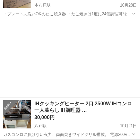
本八戸駅
10月28日
・プレート丸洗いOKのたこ焼き器 ・たこ焼きは1度に24個調理可能 ・
お手入れ簡単な着脱式プレート 2025年5月に購入し 未開封で置いてま
青森
八戸市
本八戸駅
キッチン家電
き器
した。 八戸市内、洋野町〜久慈市であれば 取引対応致します♬ 他サ
イトでも出品...
IHクッキングヒーター 2口 2500W IHコンロ
一人暮らし IH調理器 …
30,000円
八戸駅
10月21日
ガスコンロに負けない火力、両面焼きワイドグリル搭載。 電源200Vな