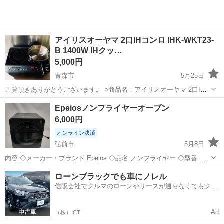
アイリスオーヤマ 2口IHコンロ IHK-WKT23-
B 1400W IHクッ…
5,000円
青森市
5月25日
ご覧頂きありがとうございます。 ○商品名：アイリスオーヤマ 2口IH
コンロ ○型式：IHK-WKT23-B ○年式：2022年 ◯サイズ：幅56 × 奥行
青森
青森市
キッチン家電
コンロ
Epeiosノンフライヤーオーブン
40 × 高さ6 cm ・2口IHコン...
6,000円
オンライン決済
弘前市
5月8日
内容 ◇メーカー・ブランド Epeios ◇品名 ノンフライヤー ◇型番 ◇
詳細 動作確認済み。 付属品が写真に写っている物しかないので 値段
青森
弘前市
キッチン家電
Epeios
ローンブラックでも車にノレル
他より安いです。 現金でのお支払いも可能です。 配送も可能ですの
信販会社でクルマのローンやリースが通らなくてもクル
で...
マをご利用いただけるサービスがあります！
Ad
（株）ICT