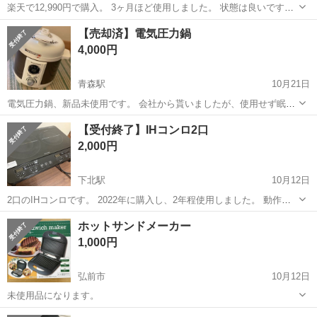
楽天で12,990円で購入。 3ヶ月ほど使用しました。 状態は良いですが
組み立てたまま自宅保管しておりました。 説明書あり。 サイズ、特徴
青森
青森市
キッチン家電
ランドリー
【売却済】電気圧力鍋
など写真を参考ください。 5枚目、実物写真です。
4,000円
青森駅
10月21日
電気圧力鍋、新品未使用です。 会社から貰いましたが、使用せず眠っ
てました 今後も使用予定が無い為、お探しの方に🙇‍♂️
青森
青森市
青森駅
キッチン家電
電気圧力鍋
【受付終了】IHコンロ2口
2,000円
下北駅
10月12日
2口のIHコンロです。 2022年に購入し、2年程使用しました。 動作は
問題ありません。 使用感はありますが、ぱっと見は綺麗です。 見た目
青森
むつ市
下北駅
キッチン家電
コンロ
ホットサンドメーカー
気にしない、使えたらいいという方がいましたら、お譲りしますの
1,000円
で、ご連絡お願いします。 ...
弘前市
10月12日
未使用品になります。
青森
弘前市
キッチン家電
ホットサンドメーカー