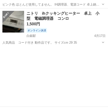
ピンク色 ほとんど使用してません。 IH調理器、電源コード 卓上鍋、
焼肉プレート 箱付き
青森
八戸市
白銀駅
キッチン家電
アイリスオーヤマ
ニトリ ihクッキングヒーター 卓上 小
型 電磁調理器 コンロ
1,500円
オンライン決済
白銀駅
4月17日
人気商品 コード付き 動作品です。 サイズcm 29 35
青森
八戸市
白銀駅
キッチン家電
ヒーター