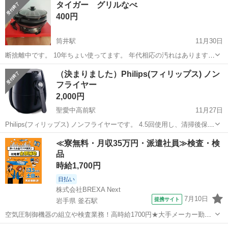
タイガー グリルなべ
400円
筒井駅
11月30日
断捨離中です。 10年ちょい使ってます。 年代相応の汚れはあります
が、まだ使えると思います。 今月中頃までに決まらなければ処分する
青森
青森市
筒井駅
キッチン家電
なべ
（決まりました）Philips(フィリップス) ノン
予定です。 他にも出品してますので、まとめて購入していただける方
フライヤー
には1品につき100円を引かせ...
2,000円
聖愛中高前駅
11月27日
Philips(フィリップス) ノンフライヤーです。 4.5回使用し、清掃後保管
してました。 箱、説明書はありません。
青森
弘前市
聖愛中高前駅
キッチン家電
Philips
≪寮無料・月収35万円・派遣社員≫検査・検
品
時給1,700円
日払い
株式会社BREXA Next
7月10日
提携サイト
岩手県 釜石駅
空気圧制御機器の組立や検査業務！高時給1700円★大手メーカー勤
務！嬉しい寮費無料！ワンルーム寮完備★マイカー通勤OK＆工場敷地