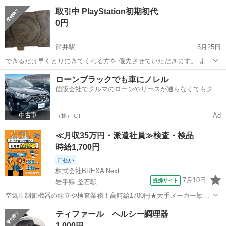
ヒューズ15A 一人暮らしの方や卓上コンロの代わりにどうでしょう
青森
弘前市
弘前東高前駅
キッチン家電
取引中 PlayStation初期初代
か？ 金額は3000円にしましたが相談可能です。で...
0円
筒井駅
5月25日
できるだけ早くとりにきてくれる方を 優先させていただきます。 よろ
しくおねがいします。 色塗り替えようと思って 塗ったんですが うま
青森
青森市
筒井駅
キッチン家電
PlayStation
ローンブラックでも車にノレル
くいかなかったのでそのままです そのまま塗り替えるのもいいです シ
信販会社でクルマのローンやリースが通らなくてもクル
ンナーで色を剥...
マをご利用いただけるサービスがあります！
Ad
（株）ICT
≪月収35万円・派遣社員≫検査・検品
時給1,700円
日払い
株式会社BREXA Next
7月10日
提携サイト
岩手県 釜石駅
空気圧制御機器の組立や検査業務！高時給1700円★大手メーカー勤
務！嬉しい寮費無料！ワンルーム寮完備★マイカー通勤OK＆工場敷地
岩手
釜石市
釜石駅
その他
ティファール ヘルシー調理器
内に無料駐車場あり★！《岩手県釜石市》 人気の工場のお仕事 ◇空気
1,000円
圧制御機器（シリンダ、バルブ...