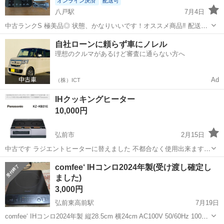
オンライン決済
配送可
八戸駅
7月4日
中古ランクS 極美品◎ 状態、かなりいいです！オススメ商品‼️ 配送も
可能です。市内4,400円その他地域要相談 AT軽トラックの貸し出しも
青森
八戸市
八戸駅
キッチン家電
flat
自社ローンに頼らず車にノレル
可能です。 8時間3,300円 ガソリン代別途 現地での現金払いOK
理想のクルマがあるけど審査に通らない方へ
Ad
（株）ICT
IHクッキングヒーター
10,000円
弘前市
2月15日
中古です ラジエントヒーターに替えました 不都合なく使用出来ます
ラジエントヒーターより早く熱くなりました〜 どっちがecoなのかな
青森
弘前市
キッチン家電
ヒーター
comfee‘ IHコンロ2024年製(受け渡し確定し
ぁ？ 据え置き型です Panasonic KZ-KB21Bです 古いですが綺麗です
ました)
3,000円
弘前東高前駅
7月19日
comfee‘ IHコンロ2024年製 縦28.5cm 横24cm AC100V 50/60Hz 1000W