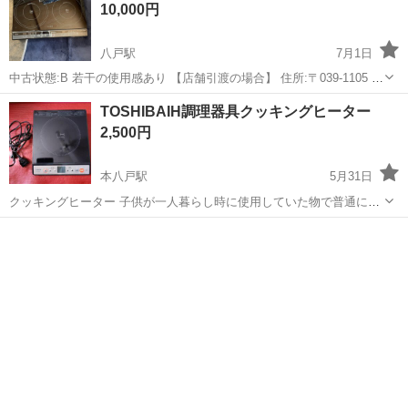
10,000円
八戸駅
7月1日
中古状態:B 若干の使用感あり 【店舗引渡の場合】 住所:〒039-1105 八
戸市八幡五日町31-1 営業時間:9時〜17時 定休日:水曜日・その他不定
青森
八戸市
八戸駅
キッチン家電
YAMADA
TOSHIBAIH調理器具クッキングヒーター
休もあり ※商品はすべて店頭販売もしております。 お取引メッセー...
2,500円
本八戸駅
5月31日
クッキングヒーター 子供が一人暮らし時に使用していた物で普通に使
えます。 一応、掃除しましたので宜しくお願い致します。
青森
八戸市
本八戸駅
キッチン家電
ヒーター