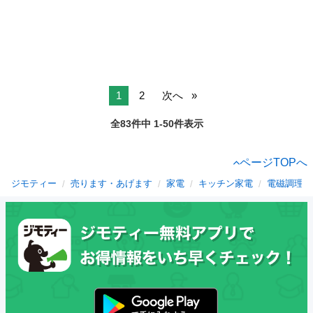
1
2
次へ
全83件中 1-50件表示
ページTOPへ
ジモティー
売ります・あげます
家電
キッチン家電
電磁調理器