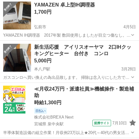
YAMAZEN 卓上型IH調理器
1,700円
弘前市
4月5日
YAMAZEN IH調理器 2017年製 数回使用しましたが目立つ傷なし。
特に問題なく使用できます。 IH部分の中心にやや黒っぽい鍋跡があり
青森
弘前市
キッチン家電
YAMAZEN
新生活応援 アイリスオーヤマ 2口IHクッ
ます。 受け渡し場所は青森市〜弘前市で相談させてください。 他の商
キングヒーター 台付き コンロ
品と同時購入の...
5,000円
本八戸駅
3月28日
ガスコンロへ買い換えの為出品致します。 掃除は念入りにした方です
が１年使用していた為 それなりの中古品を写真から理解して頂ければ
青森
八戸市
本八戸駅
キッチン家電
アイリスオーヤマ
≪月収24万円・派遣社員≫機械操作・製造補
と思います（ ; ; ）！ 気持ちの良い取引が出来るよう心がけますので
助
宜しくお願いします♬...
時給1,300円
日払い
株式会社BREXA Next
7月10日
提携サイト
宮城県 泉中央駅
半導体製造設備の組立作業！月収例23万以上★20代～40代の男女活躍
中中！社会保険完備！送迎あり！◎マイカー通勤OK＆無料駐車場完