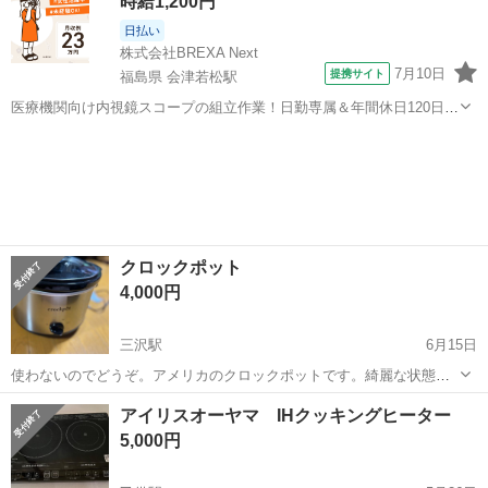
時給1,200円
日払い
株式会社BREXA Next
7月10日
提携サイト
福島県 会津若松駅
医療機関向け内視鏡スコープの組立作業！日勤専属＆年間休日120日
★◎20代～40代の男女活躍中！送迎あり！マイカー通勤OK◎無料駐車
福島
会津若松市
会津若松駅
その他
場あり★日払いあり◎空調完備で快適作業！《福島県会津若松市》 人
気の工場のお仕事 ◇医療機...
クロックポット
4,000円
三沢駅
6月15日
使わないのでどうぞ。アメリカのクロックポットです。綺麗な状態で
す。
青森
三沢市
三沢駅
キッチン家電
ポット
アイリスオーヤマ IHクッキングヒーター
5,000円