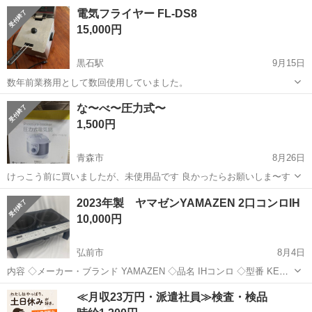
のでガスコンロに負けない火力でかつ両面焼きワイドグリル搭載の本
青森
八戸市
八戸駅
キッチン家電
なべ
電気フライヤー FL-DS8
格料理も楽しめる据置型IHクッキングヒーターです。 2つのヒーター
15,000円
で料理の加熱から揚げ物まで...
黒石駅
9月15日
数年前業務用として数回使用していました。
青森
黒石市
黒石駅
キッチン家電
フライヤー
な〜べ〜圧力式〜
1,500円
青森市
8月26日
けっこう前に買いましたが、未使用品です 良かったらお願いしま〜す
青森
青森市
キッチン家電
2023年製 ヤマゼンYAMAZEN 2口コンロIH
10,000円
弘前市
8月4日
内容 ◇メーカー・ブランド YAMAZEN ◇品名 IHコンロ ◇型番 KES-
WL1456E ◇詳細 動作確認済みです。 全て早いもの勝ちとなります。
青森
弘前市
キッチン家電
YAMAZEN
≪月収23万円・派遣社員≫検査・検品
取引日時が早い方にお譲り致します。