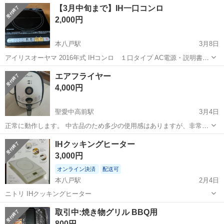
宮城
泉中央駅
その他
【3月中旬まで】IH一口コンロ
備！作業着無償貸与◎食堂利用可★《宮城県黒川郡大和町》 人気の工
2,000円
場のお仕事 ◇半導体製造設備...
本八戸駅
3月8日
アイリスオーヤマ 2016年式 IHコンロ １口タイプ AC電源・説明書付
き 動作問題ありません。
青森
八戸市
本八戸駅
キッチン家電
コンロ
エアフライヤー
4,000円
聖愛中高前駅
3月4日
正常に動作します。 中古品のため多少の使用感はありますが、非常に
良い状態です。 添付の写真をご確認ください。
青森
弘前市
聖愛中高前駅
キッチン家電
IHクッキングヒーター
エアフライヤー
3,000円
オンライン決済
配送可
本八戸駅
2月4日
ニトリ IHクッキングヒーター
青森
八戸市
本八戸駅
キッチン家電
ヒーター
取引中:焼き物グリル BBQ用
800円