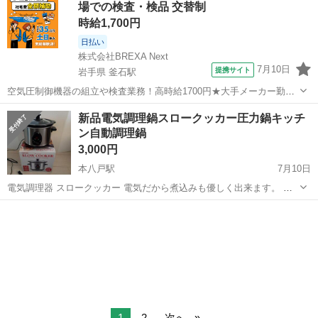
場での検査・検品 交替制
時給1,700円
日払い
株式会社BREXA Next
7月10日
提携サイト
岩手県 釜石駅
空気圧制御機器の組立や検査業務！高時給1700円★大手メーカー勤
務！嬉しい寮費無料！ワンルーム寮完備★マイカー通勤OK＆工場敷地
岩手
釜石市
釜石駅
その他
新品電気調理鍋スロークッカー圧力鍋キッチ
内に無料駐車場あり★！《岩手県釜石市》 人気の工場のお仕事 ◇空気
ン自動調理鍋
圧制御機器（シリンダ、バルブ...
3,000円
本八戸駅
7月10日
電気調理器 スロークッカー 電気だから煮込みも優しく出来ます。 娘
の一人暮らし用に購入しましたが、未使用ですので宜しくお願い致し
青森
八戸市
本八戸駅
キッチン家電
スロークッカー
ます。 サイズは二人分の鍋やおでん等作れる大きさです。 便利と思い
ます。 市内に限らずどこでも...
1
2
次へ