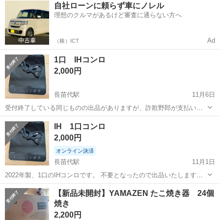
岩手
釜石市
釜石駅
その他
自社ローンに頼らず車にノレル
内に無料駐車場あり★！《岩手県釜石市》 人気の工場のお仕事 ◇空気
理想のクルマがあるけど審査に通らない方へ
圧制御機器（シリンダ、バルブ...
Ad
（株）ICT
1口 IHコンロ
2,000円
長苗代駅
11月6日
受付終了している同じものの出品がありますが、詐欺野郎が支払い待
ちにしやがりましたので、こちらに再出品しています。 2022年製、1
青森
八戸市
長苗代駅
キッチン家電
コンロ
IH 1口コンロ
口のIHコンロです。 不要となったので出品いたします。 あまり使用し
2,000円
ていなかったので目立つ傷...
オンライン決済
長苗代駅
11月1日
2022年製、1口のIHコンロです。 不要となったので出品いたします。
あまり使用していなかったので目立つ傷や汚れはありません。動作確
青森
八戸市
長苗代駅
キッチン家電
コンロ
【新品未開封】YAMAZEN たこ焼き器 24個
認済みです。 現金支払いご希望の方はコメントいただければと思いま
焼き
す🙇‍♀️ ブランド.....
2,200円