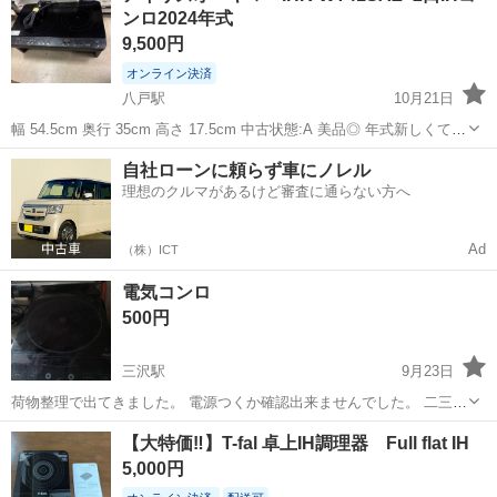
ンロ2024年式
9,500円
オンライン決済
八戸駅
10月21日
幅 54.5cm 奥行 35cm 高さ 17.5cm 中古状態:A 美品◎ 年式新しくてお
すすめです！ 【店舗引渡の場合】 住所:〒039-1105 八戸市八幡五日町
青森
八戸市
八戸駅
キッチン家電
コンロ
自社ローンに頼らず車にノレル
31-1 営業時間:9時〜17時 定休日:水曜日・そ...
理想のクルマがあるけど審査に通らない方へ
Ad
（株）ICT
電気コンロ
500円
三沢駅
9月23日
荷物整理で出てきました。 電源つくか確認出来ませんでした。 二三日
中で確認取れたら、更新します。
青森
三沢市
三沢駅
キッチン家電
コンロ
【大特価‼️】T-fal 卓上IH調理器 Full flat IH
5,000円