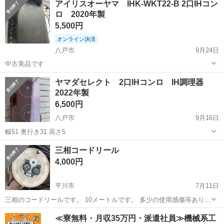
アイリスオーヤマ IHK-WKT22-B 2口IHコン
ロ 2020年製
5,500円
オンライン決済
八戸市
9月24日
中古美品です
青森
八戸市
キッチン家電
コンロ
ヤマダセレクト 2口IHコンロ IH調理器
2022年製
6,500円
八戸市
9月16日
幅51 奥行き31 高さ5
青森
八戸市
キッチン家電
ヤマダ
三相コードリール
4,000円
平川市
7月11日
三相のコードリールです。 10メートルです。 多少の使用感傷等ありま
す。 3Nでお願いします。
青森
平川市
キッチン家電
リール
≪寮無料・月収35万円・派遣社員≫機械系工