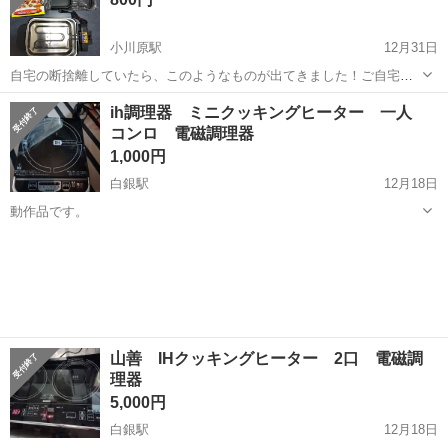
小川原駅
12月31日
自宅の断捨離していたら、このようなものが出てきました！ご自宅で
ゆっくりBBQなどの焼き物にいかがですか？ 完全なる未使用品です
青森
十和田市
小川原駅
キッチン家電
BBQ
ih調理器 ミニクッキングヒーター 一人
が、10年近くタンスの肥やしになっていたため経年による細かな汚れ
コンロ 電磁調理器
などがあります。 神経質な方はご...
1,000円
白銀駅
12月18日
動作品です。
青森
八戸市
白銀駅
キッチン家電
コンロ
山善 IHクッキングヒーター 2口 電磁調
理器
5,000円
白銀駅
12月18日