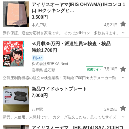
アイリスオーヤマ(IRIS OHYAMA) IHコンロ 1
口 IHクッキングヒ…
3,500円
本八戸駅
4月21日
動作保証、返金対応付き家電です。 そのほかIHコンロ多数あります。
青森
八戸市
本八戸駅
キッチン家電
コンロ
≪月収35万円・派遣社員≫検査・検品
時給1,700円
日払い
株式会社BREXA Next
7月10日
提携サイト
岩手県 釜石駅
空気圧制御機器の組立や検査業務！高時給1700円★大手メーカー勤
務！嬉しい寮費無料！ワンルーム寮完備★マイカー通勤OK＆工場敷地
岩手
釜石市
釜石駅
その他
新品ワイドホットプレート
内に無料駐車場あり★！《岩手県釜石市》 人気の工場のお仕事 ◇空気
7,000円
圧制御機器（シリンダ、バルブ...
八戸駅
2月25日
新品、未使用、未開封です。 カタログ注文したら、思ってたサイズと
違ったため出品いたします。2023.7上旬にうちに配送された商品で
青森
八戸市
八戸駅
キッチン家電
商品
アイリスオーヤマ IHK-WT41SAZ- 2口IHコ
す。