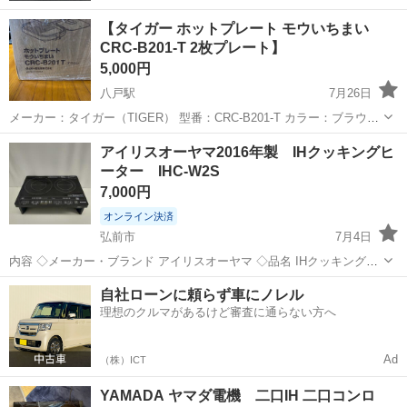
【タイガー ホットプレート モウいちまい
CRC-B201-T 2枚プレート】
5,000円
八戸駅
7月26日
メーカー：タイガー（TIGER） 型番：CRC-B201-T カラー：ブラウン
プレート：2枚（平面・穴あき波形） 中古状態:B 若干の使用感あり
青森
八戸市
八戸駅
キッチン家電
アイリスオーヤマ2016年製 IHクッキングヒ
【店舗引渡の場合】 住所:〒039-1105 八戸市八幡五日町31...
ーター IHC-W2S
7,000円
オンライン決済
弘前市
7月4日
内容 ◇メーカー・ブランド アイリスオーヤマ ◇品名 IHクッキングヒ
ーター ◇型番 IHC-W2S ◇詳細 動作確認済み。 現金でのお支払いも可
青森
弘前市
キッチン家電
IHC
自社ローンに頼らず車にノレル
能です。 配送も可能ですので、お気軽にご相談ください。 ◇配送...
理想のクルマがあるけど審査に通らない方へ
Ad
（株）ICT
YAMADA ヤマダ電機 二口IH 二口コンロ