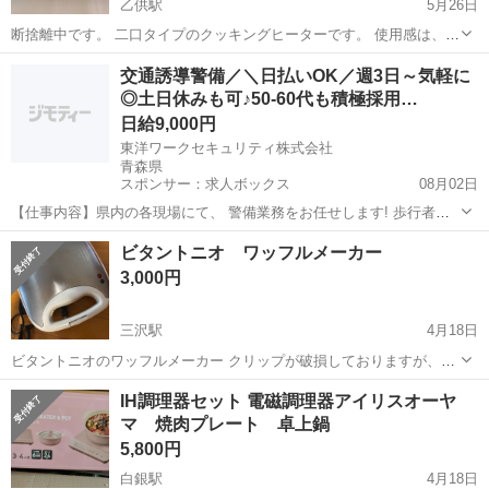
乙供駅
5月26日
断捨離中です。 二口タイプのクッキングヒーターです。 使用感は、あ
りますが、 簡易清掃して、お渡します。 中古品ですが、最近まで 使
青森
上北郡
乙供駅
キッチン家電
ヒーター
交通誘導警備／＼日払いOK／週3日～気軽に
用していました。 ノークレム、ノーリターンで よろしくお願いしま
◎土日休みも可♪50-60代も積極採用…
す。 また、...
日給9,000円
東洋ワークセキュリティ株式会社
青森県
スポンサー：求人ボックス
08月02日
【仕事内容】県内の各現場にて、 警備業務をお任せします! 歩行者の
誘導 一般車両の誘導 工事車両の誘導 これがメインの業務です! 難しい
アルバイト・パート / 契約社員
ビタントニオ ワッフルメーカー
ことは特にありません 土日祝休み・固定休など 希望通りのシフトが可
3,000円
能なので 無理なく働けますよ...
三沢駅
4月18日
ビタントニオのワッフルメーカー クリップが破損しておりますが、無
くても問題無く使用可能です。 ホットサンドイッチと鯛焼きの型もお
青森
三沢市
三沢駅
キッチン家電
ワッフルメーカー
IH調理器セット 電磁調理器アイリスオーヤ
付けします。
マ 焼肉プレート 卓上鍋
5,800円
白銀駅
4月18日