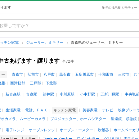
ります
地元の掲示板 ジモティー
キッチン家電
ジューサー、ミキサー
青森県のジューサー、ミキサー
中古あげます・譲ります
全72件
サー
青森市
弘前市
八戸市
黒石市
五所川原市
十和田市
三沢市
む
軽郡
西津軽郡
三戸郡
下北郡
新青森駅
青森駅
筒井駅
小川原駅
小中野駅
五所川原駅
中央弘
電
生活家電
電話、ＦＡＸ
キッチン家電
美容家電
テレビ
映像プレー
デオカメラ、ムービーカメラ
プロジェクター、ホームシアター
望遠鏡、顕微鏡
庫
電子レンジ
オーブンレンジ
オーブントースター
炊飯器
ホームベーカ
ジューサー、ミキサー
コーヒーメーカー
ワインセラー
グリル鍋
電気ポッ