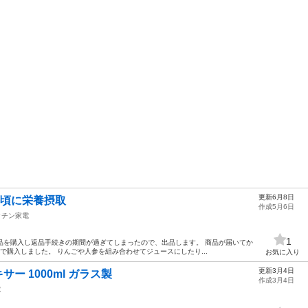
更新6月8日
手頃に栄養摂取
作成5月6日
ッチン家電
1
て商品を購入し返品手続きの期間が過ぎてしまったので、出品します。 商品が届いてか
00で購入しました。 りんごや人参を組み合わせてジュースにしたり...
お気に入り
更新3月4日
キサー 1000ml ガラス製
作成3月4日
電