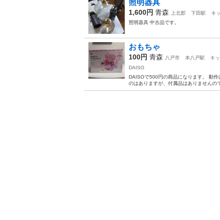
照明器具
1,600円
青森
上北郡
下田駅
キ
照明器具 中古品です。
おもちゃ
100円
青森
八戸市
本八戸駅
キッ
DAISO
DAISOで500円の商品になります。 
のはありますが、付属品はありませんの