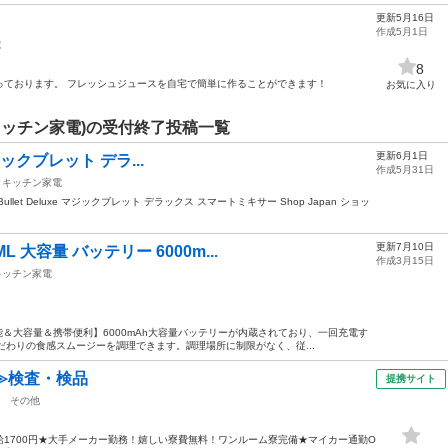
更新5月16日
作成5月1日
電
8
っております。 フレッシュジュースを自宅で簡単に作ることができます！
お気に入り
ッチン家電)の受付終了投稿一覧
更新6月1日
 マジックブレット デラ...
作成5月31日
キッチン家電
llet Deluxe マジックブレット デラックス スマートミキサー Shop Japan ショッ
更新7月10日
 大容量 バッテリー 6000m...
作成3月15日
キッチン家電
能＆大容量＆携帯便利】6000mAh大容量バッテリーが内蔵されており、一回充電す
だわりの食感スムージーを調理できます。調理場所に制限がなく、従...
≫検査・検品
提携サイト
その他
1700円★大手メーカー勤務！嬉しい寮費無料！ワンルーム寮完備★マイカー通勤O