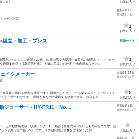
致します。
お気に入り
更新4月1日
作成8月4日
キッチン家電
1
お気に入り
≫組立・加工・プレス
提携サイト
1
命胴衣などのミシン縫製！20代～50代の男女大活躍中★日払い制度あり！マイカー
通費支給◎《福島県田村市》 人気の工場のお仕事 ◇救命胴衣などのミ...
お気に入り
更新3月17日
シェイクメーカー
作成3月17日
電
8
最大2個同時に作れる便利な機械です！ 掃除がなんといっても楽でスムージーやシェイ
るまで待つだけです。 掃除が楽なので家庭でも便利ですが、お店をや...
お気に入り
更新1月5日
ジューサー・HY-FR11・No....
作成11月29日
電
0×420㎜、正常動作確認済、状態ランク：C 商品は画像に写っているものが全てです。説
ラシ以外は全て揃っています。その他状態は画像をご確認ください...
お気に入り
更新9月29日