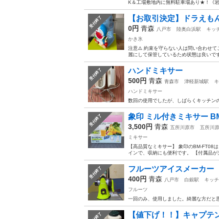
K＆工場敷地内に無料駐車場あり★！《岩
【お取引決定】ドラえも
受付終了
0円
青森
八戸市
陸奥白浜駅
キッ
かき氷
注意⚠️ 約束を守らない人は問い合わせ
麗にして保管しているため状態は良いです！
ハンドミキサー
受付終了
500円
青森
青森市
津軽新城駅
キ
ハンドミキサー
数回の使用でしたが、しばらくキッチンの戸
象印 ミル付きミキサー BM
受付終了
3,500円
青森
五所川原市
五所川
ミキサー
【高品質なミキサー】 象印のBM-FT
インで、収納にも便利です。 【付属品が
フルーツアイスメーカー
受付終了
400円
青森
八戸市
白銀駅
キッチ
フルーツ
一回のみ、使用しました。綺麗な方だと
【値下げ！！】キャプテン
受付終了