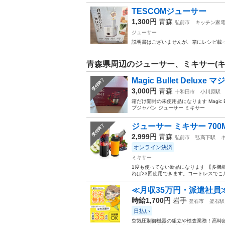
TESCOMジューサー
1,300円
青森
弘前市
キッチン家
ジューサー
説明書はございませんが、箱にレシピ載
青森県周辺のジューサー、ミキサー(キ
Magic Bullet Deluxe
受付終了
3,000円
青森
十和田市
小川原駅
箱だけ開封の未使用品になります Magic Bu
プジャパン ジューサー ミキサー
ジューサー ミキサー 700ML
受付終了
2,999円
青森
弘前市
弘高下駅
オンライン決済
ミキサー
1度も使ってない新品になります 【多機
れば23回使用できます。コートレスでこ
≪月収35万円・派遣社員
時給1,700円
岩手
釜石市
釜石駅
日払い
空気圧制御機器の組立や検査業務！高時給