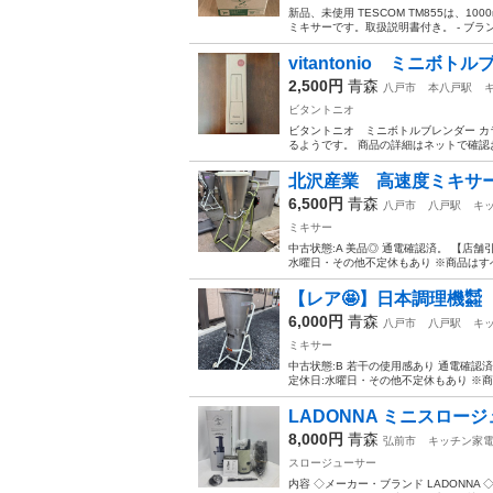
新品、未使用 TESCOM TM855は、
ミキサーです。取扱説明書付き。 - ブランド: TE
vitantonio ミニボト
2,500円
青森
八戸市
本八戸駅
ビタントニオ
ビタントニオ ミニボトルブレンダー カラ
るようです。 商品の詳細はネットで確認
北沢産業 高速度ミキサー
6,500円
青森
八戸市
八戸駅
キ
ミキサー
中古状態:A 美品◎ 通電確認済。 【店舗引渡
水曜日・その他不定休もあり ※商品はすべ
【レア🤩】日本調理機㍿
6,000円
青森
八戸市
八戸駅
キ
ミキサー
中古状態:B 若干の使用感あり 通電確認済 【
定休日:水曜日・その他不定休もあり ※商
LADONNA ミニスロージ
8,000円
青森
弘前市
キッチン家
スロージューサー
内容 ◇メーカー・ブランド LADONNA 