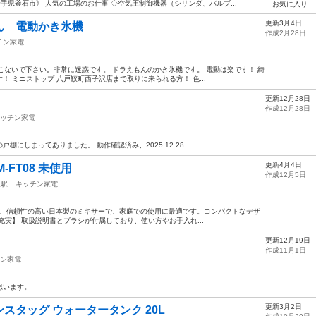
手県釜石市》 人気の工場のお仕事 ◇空気圧制御機器（シリンダ、バルブ...
お気に入り
更新3月4日
ん 電動かき氷機
作成2月28日
チン家電
てこないで下さい。非常に迷惑です。 ドラえもんのかき氷機です。 電動は楽です！ 綺
 ミニストップ 八戸鮫町西子沢店まで取りに来られる方！ 色...
更新12月28日
作成12月28日
ッチン家電
棚にしまってありました。 動作確認済み、2025.12.28
更新4月4日
-FT08 未使用
作成12月5日
原駅
キッチン家電
08は、信頼性の高い日本製のミキサーで、家庭での使用に最適です。コンパクトなデザ
充実】 取扱説明書とブラシが付属しており、使い方やお手入れ...
更新12月19日
作成11月1日
ン家電
思います。
更新3月2日
スタッグ ウォータータンク 20L