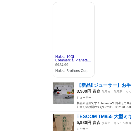
【新品!!ジューサー】お
3,900円
青森
弘前市
弘前駅
キ
ジューサー
新品未使用です！ Amazonで間違え
ら全く箱は開けてないです。 約￥10,0
TESCOM TM855 大型ミ
5,980円
青森
弘前市
キッチン家
ミキサー