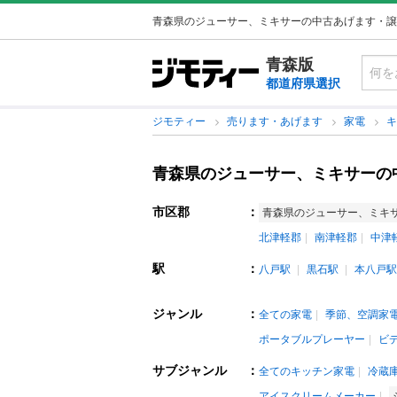
青森県のジューサー、ミキサーの中古あげます・譲
青森版
都道府県選択
ジモティー
売ります・あげます
家電
青森県のジューサー、ミキサーの
市区郡
：
青森県のジューサー、ミキ
北津軽郡
南津軽郡
中津
駅
：
八戸駅
黒石駅
本八戸駅
ジャンル
：
全ての家電
季節、空調家
ポータブルプレーヤー
ビ
サブジャンル
：
全てのキッチン家電
冷蔵
アイスクリームメーカー