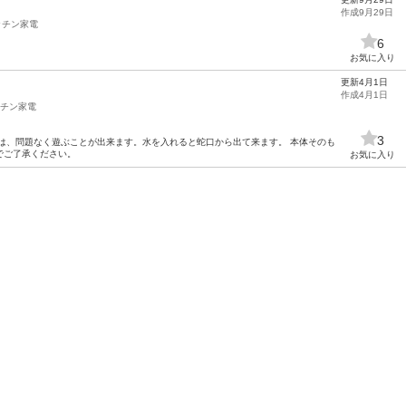
作成9月29日
ッチン家電
6
お気に入り
更新4月1日
作成4月1日
チン家電
3
動作は、問題なく遊ぶことが出来ます。水を入れると蛇口から出て来ます。 本体そのも
でご了承ください。
お気に入り