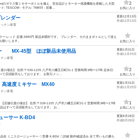
2
1000mlのガラス製ミキサーボトルを備え、安全設計とモーター保護機能を搭載した大型
SCOM - モデル: TM855 - 容量...
お気に入り
更新12月13日
ルブレンダー
作成12月13日
キッチン家電
ー:レッド 定価:3980円 新品未開封です。 ブレンダー、そのままボトルとして使え
お願いします。
お気に入り
更新1月31日
 MX-45型 ほぼ新品未使用品
作成11月25日
ッチン家電
2
の場合】 住所:〒039-1105 八戸市八幡五日町31-1 営業時間:9時〜17時 定休日:
て店頭販売もしております。 お取引メッ...
お気に入り
更新1月31日
 高速度ミキサー MX40
作成11月25日
ッチン家電
1
店舗引渡の場合】 住所:〒039-1105 八戸市八幡五日町31-1 営業時間:9時〜17時
品はすべて店頭販売もしております。 お...
お気に入り
更新8月28日
ューサー K-BD4
作成8月28日
電
◇品名 ミニスロージューサー ◇型番 K-BD4 ◇詳細 動作確認済み 全て早いもの勝ち