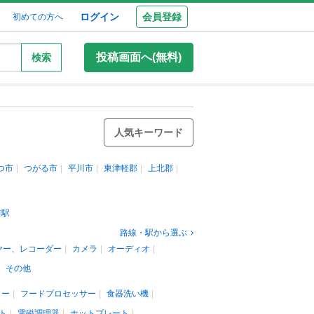
ログイン
会員登録
初めての方へ
投稿画面へ(無料)
検索
人気キーワード
つ市
つがる市
平川市
東津軽郡
上北郡
前駅
路線・駅から選ぶ
ヤー、レコーダー
カメラ
オーディオ
その他
リー
フードプロセッサー
食器洗い機
ト
電磁調理器
ホットプレート