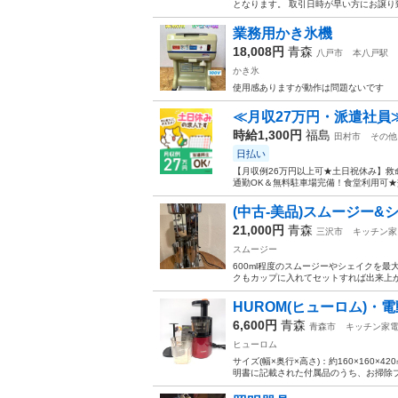
となります。 取引日時が早い方にお譲り
業務用かき氷機
18,008円
青森
八戸市
本八戸駅
かき氷
使用感ありますが動作は問題ないです
≪月収27万円・派遣社員
時給1,300円
福島
田村市
その他
日払い
【月収例26万円以上可★土日祝休み】救
通勤OK＆無料駐車場完備！食堂利用可★交
(中古-美品)スムージー&
21,000円
青森
三沢市
キッチン家
スムージー
600ml程度のスムージーやシェイクを
クもカップに入れてセットすれば出来上が
HUROM(ヒューロム)・電動
6,600円
青森
青森市
キッチン家
ヒューロム
サイズ(幅×奥行×高さ)：約160×16
明書に記載された付属品のうち、お掃除ブ