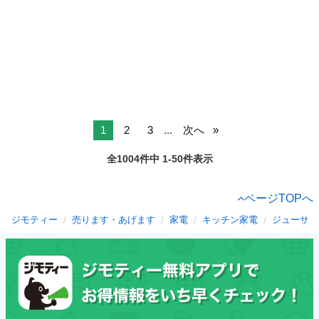
1
2
3
...
次へ
全1004件中 1-50件表示
ページTOPへ
ジモティー
売ります・あげます
家電
キッチン家電
ジューサー