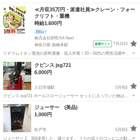
認済みで良好です。 元の値段は13,000円でした。
千葉
柏市
柏駅
キッチン家電
ブレンダー
≪月収35万円・派遣社員≫クレーン・フォー
クリフト・重機
時給1,600円
日払い
株式会社BREXA Next
7月21日
提携サイト
神奈川県 南橋本駅
リチウムイオン電池の原料運搬・投入作業！20～50代の男性活躍中★
ワンルーム寮完備！赴任旅費会社負担！年間休日130日★フォークリフ
神奈川
相模原市
南橋本駅
その他
クビンス jsg721
ト免許お持ちの方、活躍中！就業先食堂利用可★《神奈川県相模原
6,000円
市》 人気の工場のお仕事 ◇電...
八日市場駅
5月9日
クビンス jsg721 ホールスロージューサー セットに入っていた物は全
て揃っています。 また綺麗な状態なのでまだまだ使えます。
千葉
匝瑳市
八日市場駅
キッチン家電
クビンス
ジューサー (美品)
1,000円
松戸市
5月8日
ジューサー 2、3回使用した、譲ります。 うちの近くのコンビニの駐車