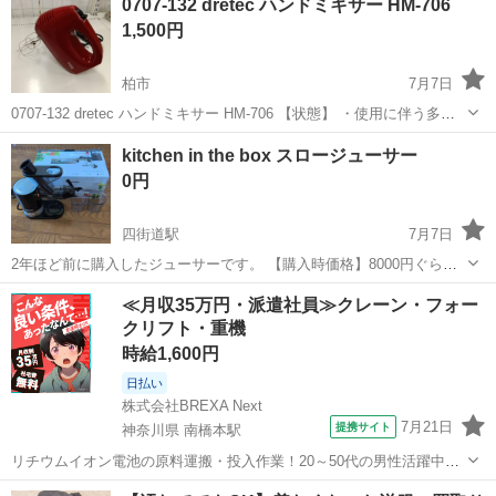
0707-132 dretec ハンドミキサー HM-706
1,500円
柏市
7月7日
0707-132 dretec ハンドミキサー HM-706 【状態】 ・使用に伴う多少
のスレ、キズ、落としきれない汚れなどございます ・詳細は現地でご
千葉
柏市
キッチン家電
ハンドミキサー
kitchen in the box スロージューサー
確認ください ・お値引きは出来かねますのでご了承願います...
0円
四街道駅
7月7日
2年ほど前に購入したジューサーです。 【購入時価格】8000円ぐらい?
【傷などの状態】とくに目立った傷はありません。 【アピールポイン
千葉
四街道市
四街道駅
キッチン家電
≪月収35万円・派遣社員≫クレーン・フォー
ト】状態はいいのでまだまだ使えます！ 【希望取引場所】ローソン四
クリフト・重機
街道津ノ守店 【希望取...
時給1,600円
日払い
株式会社BREXA Next
7月21日
提携サイト
神奈川県 南橋本駅
リチウムイオン電池の原料運搬・投入作業！20～50代の男性活躍中★
ワンルーム寮完備！赴任旅費会社負担！年間休日130日★フォークリフ
神奈川
相模原市
南橋本駅
その他