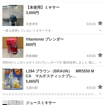
場で待ち合わせになります。ファミリーマート松戸幸谷店: 千葉県松戸
千葉
松戸市
キッチン家電
ジューサー
【未使用】ミキサー
市幸谷1507-22です
3,000円
木更津市
5月1日
一度も使用していないミキサーです。
千葉
木更津市
キッチン家電
ミキサー
Vitantonio ブレンダー
800円
西船橋駅
4月4日
300mlのミニボトルサイズのブレンダーです 数回使用しました 箱に少
しの潰れがあります
千葉
船橋市
西船橋駅
キッチン家電
ブレンダー
L294 ブラウン（BRAUN） MR5550 M
CA マルチスティックブレ…
5,665円
北国分駅
4月3日
☆☆☆☆☆☆☆☆☆☆☆☆☆☆☆☆☆☆☆☆☆☆☆☆☆☆☆☆☆☆☆
☆☆☆☆ 2026年1月25日（日曜日）新規グランドオープン！！ 松戸市
千葉
松戸市
北国分駅
キッチン家電
ジュースミキサー
大橋、ダイソー松戸大橋店すぐ横に リサイクルショップ「リサイくる