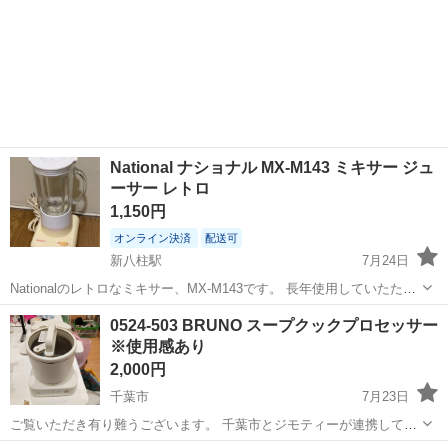
National ナショナル MX-M143 ミキサー ジュ
ーサー レトロ
1,150円
オンライン決済
配送可
新八柱駅
7月24日
Nationalのレトロなミキサー、MX-M143です。 長年使用していたた
め、全体的に使用感や経年による黄ばみ、小傷が見られますが、動作
千葉
松戸市
新八柱駅
キッチン家電
ミキサー
0524-503 BRUNO スープクックプロセッサー
は確認済みです。 レトロなデザインがお好きな方、実用としてお探し
※使用感あり
の方におすすめです。 ...
2,000円
千葉市
7月23日
ご覧いただき有り難うございます。 千葉市とジモティーが連携して運
営しています。 粗⼤ごみ等の減量を⽬的にまだ使えるものをリユース