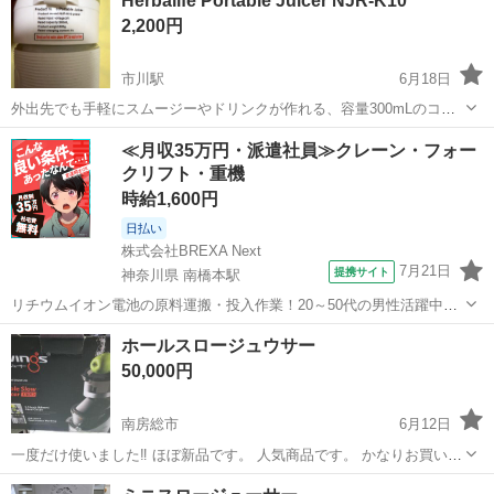
Herbalife Portable Juicer NJR-K10
2,200円
市川駅
6月18日
外出先でも手軽にスムージーやドリンクが作れる、容量300mLのコン
パクトなポータブルジューサーです。 - 製品名: Portable Juicer - モデ
千葉
市川市
市川駅
キッチン家電
≪月収35万円・派遣社員≫クレーン・フォー
ル番号: NJR-K10 - 容量: 300mL - 重量: 60...
クリフト・重機
時給1,600円
日払い
株式会社BREXA Next
7月21日
提携サイト
神奈川県 南橋本駅
リチウムイオン電池の原料運搬・投入作業！20～50代の男性活躍中★
ワンルーム寮完備！赴任旅費会社負担！年間休日130日★フォークリフ
神奈川
相模原市
南橋本駅
その他
ホールスロージュウサー
ト免許お持ちの方、活躍中！就業先食堂利用可★《神奈川県相模原
50,000円
市》 人気の工場のお仕事 ◇電...
南房総市
6月12日
一度だけ使いました‼️ ほぼ新品です。 人気商品です。 かなりお買い得
ですよ‼️ 定価結構お高いです❗️ 発送も出来ます‼️
千葉
南房総市
キッチン家電
商品