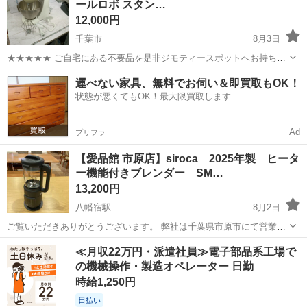
ールロボ スタン…
＝＝＝＝＝＝＝＝...
12,000円
千葉市
8月3日
★★★★★ ご自宅にある不要品を是非ジモティースポットへお持ち込
みしませんか？ 家電、趣味・スポーツ・レジャー用品、こども用品、
千葉
千葉市
キッチン家電
メランジュールロボ
運べない家具、無料でお伺い＆即買取もOK！
衣料服飾品、生活雑貨、家具、本、CD・DVDなどが無料でまとめて持
状態が悪くてもOK！最大限買取します
ち込めます！ ※詳細はこ...
Ad
プリフラ
【愛品館 市原店】siroca 2025年製 ヒータ
ー機能付きブレンダー SM…
13,200円
八幡宿駅
8月2日
ご覧いただきありがとうございます。 弊社は千葉県市原市にて営業し
ておりますリサイクルショップ愛品館市原店です。 こちらの商品は店
千葉
市原市
八幡宿駅
キッチン家電
商品
≪月収22万円・派遣社員≫電子部品系工場で
頭にて並行販売中です。 お取引につきましてはジモティーのメールか
の機械操作・製造オペレーター 日勤
弊社HPおよび店舗...
時給1,250円
日払い