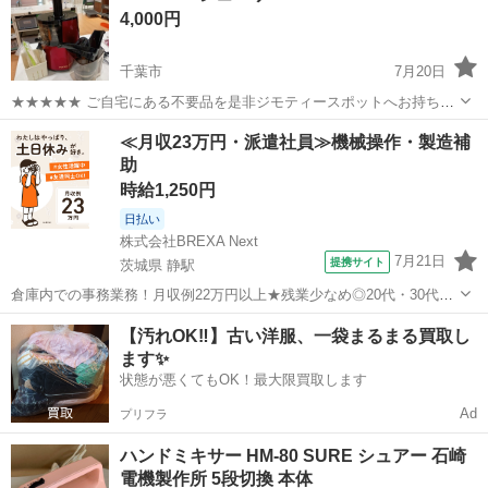
4,000円
千葉市
7月20日
★★★★★ ご自宅にある不要品を是非ジモティースポットへお持ち込
みしませんか？ 家電、趣味・スポーツ・レジャー用品、こども用品、
千葉
千葉市
キッチン家電
ジューサー
≪月収23万円・派遣社員≫機械操作・製造補
衣料服飾品、生活雑貨、家具、本、CD・DVDなどが無料でまとめて持
助
ち込めます！ ※詳細はこ...
時給1,250円
日払い
株式会社BREXA Next
7月21日
提携サイト
茨城県 静駅
倉庫内での事務業務！月収例22万円以上★残業少なめ◎20代・30代・
40代の男女活躍中！空調完備で快適作業★食堂利用可◎マイカー通勤
茨城
常陸大宮市
静駅
その他
【汚れOK‼️】古い洋服、一袋まるまる買取し
OK◎無料駐車場完備！《茨城県常陸大宮市》 人気の工場のお仕事 ◇
ます✨
電子部品製造倉庫内の事務...
状態が悪くてもOK！最大限買取します
Ad
プリフラ
ハンドミキサー HM-80 SURE シュアー 石崎
電機製作所 5段切換 本体