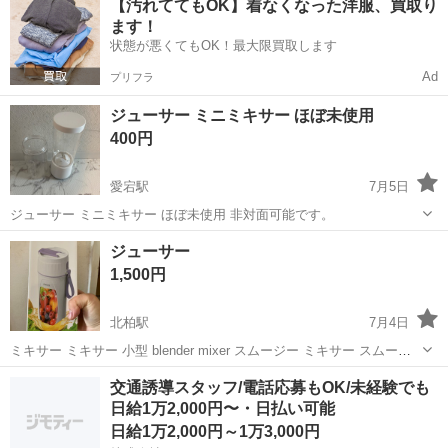
【汚れててもOK】着なくなった洋服、買取り
ト免許お持ちの方、活躍中！就業先食堂利用可★《神奈川県相模原
ます！
市》 人気の工場のお仕事 ◇電...
状態が悪くてもOK！最大限買取します
Ad
プリフラ
ジューサー ミニミキサー ほぼ未使用
400円
愛宕駅
7月5日
ジューサー ミニミキサー ほぼ未使用 非対面可能です。
千葉
野田市
愛宕駅
キッチン家電
ジューサー
1,500円
北柏駅
7月4日
ミキサー ミキサー 小型 blender mixer スムージー ミキサー スムージ
ー、ミルクシェイク、フルーツジュース、野菜ジュース、ベビーフー
千葉
柏市
北柏駅
キッチン家電
交通誘導スタッフ/電話応募もOK/未経験でも
ド、持ち運びに便利、【回転刃10枚 耐久性】コードレスミキサ (オレ
日給1万2,000円〜・日払い可能
ンジ) ...
日給1万2,000円～1万3,000円