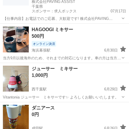
株式会社PAVING ASSIST
千葉県
スポンサー：求人ボックス
07月17日
【仕事内容】お電話でのご応募、大歓迎です! 株式会社PAVING
ASSIST:03-5817-4907 「今すぐまとまったお金が必要」 「どうせ働く
アルバイト・パート
HAGOOGI ミキサー
なら人間関係のしがらみがない綺麗な営業所が良い」 そんな貴方にぴ
500円
ったりの環境です...
オンライン決済
海浜幕張駅
6月30日
当方9月以後海外のため、それまでの対応になります。車の方は当方マ
ンション、電車の方は海浜幕張駅での受け渡しを希望致します。
千葉
千葉市
海浜幕張駅
キッチン家電
ジューサー ミキサー
1,000円
西千葉駅
6月29日
Vitantonia ジューサー ミキサーです✨ よろしくお願いいたします。
千葉
千葉市
西千葉駅
キッチン家電
ジューサー
ダニアース
0円
成田駅
6月26日