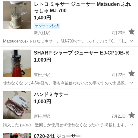
千葉
千葉市
キッチン家電
リユース
レトロ ミキサー ジューサー Matsuden ふれ
しています。 ★★★★★ ご自宅にある不要品を是非ジモティースポッ
っしゅ MJ-700
トへお持ち...
1,400円
オンライン決済
新八柱駅
7月23日
Matsudenのレトロなミキサー、MJ-700です。 スイッチは「0」「1」
「2」の3段階で、シンプルな操作性です。 使用感があり、本体やミキ
千葉
松戸市
新八柱駅
キッチン家電
ミキサー
SHARP シャープ ジューサー EJ-CP10B-R
サーカップに経年による多少の傷や汚れが見受けられますが、機能に
1,000円
は問題ないと思...
東松戸駅
7月22日
使わなくなって4-5年経ち、妻も今後使わないとの事ですので出品致し
ます。 電源を入れて、動く事を確認していますが、実際に果物を入れ
千葉
松戸市
東松戸駅
キッチン家電
ハンドミキサー
た訳ではないので正常に動くかは分かりません。 物は小さいので着払
1,000円
いで良ければ発送も可能です(御...
新松戸駅
7月21日
購入したものの、数回しか使用せず使わなくなったので 掲載します。
千葉
松戸市
新松戸駅
キッチン家電
ハンドミキサー
0720-241 ジューサー