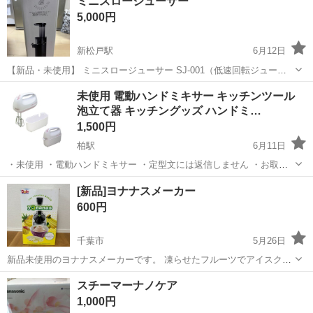
ミニスロージューサー
5,000円
新松戸駅
6月12日
【新品・未使用】 ミニスロージューサー SJ-001（低速回転ジューサ
ー） 【商品状態】 新品・未使用品です。 ギフトでいただきました
千葉
松戸市
新松戸駅
キッチン家電
スロージューサー
未使用 電動ハンドミキサー キッチンツール
が、使用する機会がないため未開封のまま大切に保管しておりまし
泡立て器 キッチングッズ ハンドミ…
た。（撮影と中身確認のために...
1,500円
柏駅
6月11日
・未使用 ・電動ハンドミキサー ・定型文には返信しません ・お取引
希望の方はご都合の良い日時をいくつか記載してご連絡ください ・複
千葉
柏市
柏駅
キッチン家電
DVD
[新品]ヨナナスメーカー
数点購入以外値引きいたしません
600円
千葉市
5月26日
新品未使用のヨナナスメーカーです。 凍らせたフルーツでアイスクリ
ームのようなスイーツを作ることができます。 使用しないため出品し
千葉
千葉市
キッチン家電
ヨナナス
スチーマーナノケア
ました。 外箱に保管時にできたスレ等があります。 新品未使用品です
1,000円
が自宅保管品につき、ご理解い...