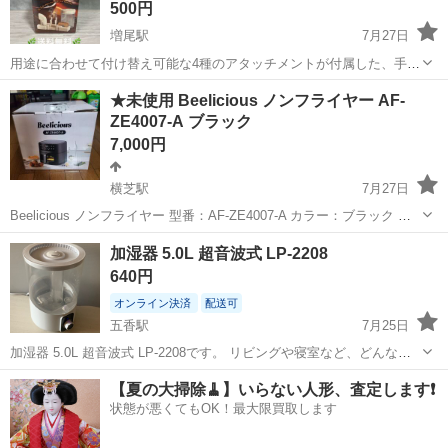
500円
増尾駅
7月27日
用途に合わせて付け替え可能な4種のアタッチメントが付属した、手軽
にきめ細やかなミルクフォームを作れる電池式クリーマーです。 - 製
千葉
柏市
増尾駅
キッチン家電
ミルクフォーマー
★未使用 Beelicious ノンフライヤー AF-
品名: Battery Operated Cappuccino Creamer - 型...
ZE4007-A ブラック
7,000円
横芝駅
7月27日
Beelicious ノンフライヤー 型番：AF-ZE4007-A カラー：ブラック 定
格電圧：100V 定格周波数：50/60Hz 定格電力：1200W 重量：約
千葉
山武郡
横芝駅
キッチン家電
ノンフライヤー
加湿器 5.0L 超音波式 LP-2208
4.0kg（本体） 梱包サイズ：約32.2×30.2×29....
640円
オンライン決済
配送可
五香駅
7月25日
加湿器 5.0L 超音波式 LP-2208です。 リビングや寝室など、どんなお
部屋にも馴染みやすいホワイトカラーです。 操作はダイヤル式で簡単
千葉
松戸市
五香駅
キッチン家電
ダイヤル
【夏の大掃除🧹】いらない人形、査定します❗️
に行えます。 【商品の状態】やや傷や汚れあり 【カラー】ホワイト系
状態が悪くてもOK！最大限買取します
着払いで発...