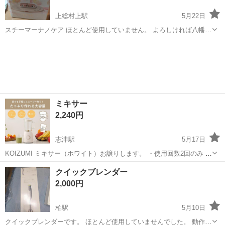
上総村上駅
5月22日
スチーマーナノケア ほとんど使用していません。 よろしければ八幡周
辺まで、できるだけ早くとりにきてくれる方を優先させていただきま
千葉
市原市
上総村上駅
キッチン家電
す。 よろしくおねがいします。
スチーマーナノケア
ミキサー
2,240円
志津駅
5月17日
KOIZUMI ミキサー（ホワイト）お譲りします。 ・使用回数2回のみ ・
ほぼ新品状態 ・箱なし ・ガラス容器取り外し可能 ・容量：600ml ・
千葉
佐倉市
志津駅
キッチン家電
ミキサー
クイックブレンダー
ミル容量：85ml ・High / Low / Flash の3モード搭載...
2,000円
柏駅
5月10日
クイックブレンダーです。 ほとんど使用していませんでした。 動作確