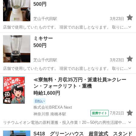
マルチスティックブレンダー
500円
くる...
芝山千代田駅
3月23日
店舗で使用していたものです。 現状でのお渡しとなります。 取りに来
ていただける方のみ、よろしくお願いいたします。
千葉
香取郡
芝山千代田駅
キッチン家電
ジュース
ミキサー
500円
芝山千代田駅
3月23日
店舗で使用していたものです。 現状でのお渡しとなります。 取りに来
ていただける方のみ、よろしくお願いいたします。
千葉
香取郡
芝山千代田駅
キッチン家電
ミキサー
≪寮無料・月収35万円・派遣社員≫クレー
ン・フォークリフト・重機
時給1,600円
日払い
株式会社BREXA Next
7月21日
提携サイト
神奈川県 南橋本駅
リチウムイオン電池の原料運搬・投入作業！20～50代の男性活躍中★
ワンルーム寮完備！赴任旅費会社負担！年間休日130日★フォークリフ
神奈川
相模原市
南橋本駅
その他
S418 グリーンハウス 超音波式 スタンド
ト免許お持ちの方、活躍中！就業先食堂利用可★《神奈川県相模原