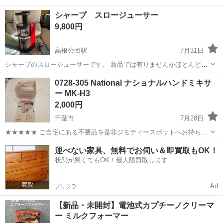
シャープ スロージューサー
9,800円
高根公団駅
7月31日
シャープのスロージューサーです。 新品では有りませんがほとんど使
用した記憶がありません。 石臼式のジューサーなので栄養を壊さずジ
千葉
船橋市
高根公団駅
キッチン家電
0728-305 National ナショナルハンドミキサ
ュースが出来るそうです。
ー MK-H3
スロージューサー
2,000円
千葉市
7月28日
★★★★★ ご自宅にある不要品を是非ジモティースポットへお持ち込
みしませんか？ 家電、趣味・スポーツ・レジャー用品、こども用品、
千葉
千葉市
キッチン家電
ハンドミキサー
運べない家具、無料でお伺い＆即買取もOK！
衣料服飾品、生活雑貨、家具、本、CD・DVDなどが無料でまとめて持
状態が悪くてもOK！最大限買取します
ち込めます！ ※詳細はこ...
Ad
プリフラ
【新品・未開封】電池式カプチーノクリーマ
ー ミルクフォーマー