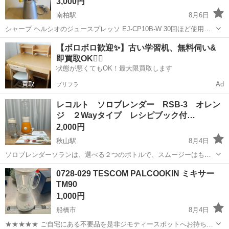
3,000円
南柏駅
8月6日
シャープ ヘルシオのジュースプレッソ EJ-CP10B-W 30回ほど使用し
て保管したままになっていました。 取扱説明書あり 箱なし、カップな
千葉
柏市
南柏駅
キッチン家電
ヘルシオ
【ボロボロ歓迎✨】古い学習机、無料伺い&
しです。 細かい傷や汚れなどあります。 完動品ですが、中古ですので
即買取OK🙆‍♀️
その旨ご理...
状態が悪くてもOK！最大限買取します
Ad
プリフラ
レコルト ソロブレンダー RSB-3 オレン
ジ ２Wayタイプ レシピブック付…
2,000円
秋山駅
8月4日
ソロブレンダーソランは、選べる２つのボトルで、スムージーはもち
ろん、スープやドレッシング、ソースなど さまざまなメニューが楽し
千葉
松戸市
秋山駅
キッチン家電
0728-029 TESCOM PALCOOKIN ミキサー
めます♪ 軽くて丈夫な「トライタン製ボトル」で 毎朝作りたてのスム
TM90
ージーを飲んだり、オフィ...
1,000円
船橋市
8月4日
★★★★★ ご自宅にある不要品を是非ジモティースポットへお持ち込