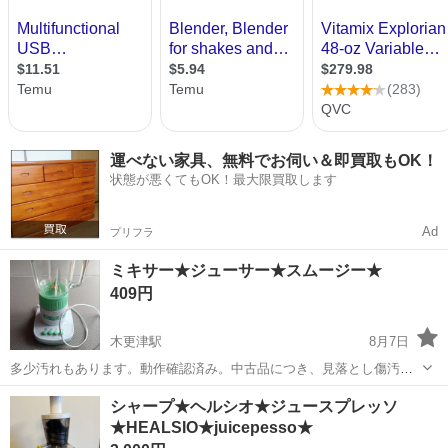
運べない家具、無料でお伺い＆即買取もOK！
状態が悪くてもOK！最大限買取します
Ad
プリフラ
ミキサー★ジューサー★スムージー★
409円
木更津駅
8月7日
多少汚れもあります。動作確認済み。中古品につき、見落とし傷汚れ
があるかもしれません。神経質な方はご遠慮下さい。返品不可です。
千葉
木更津市
木更津駅
キッチン家電
シャープ★ヘルシオ★ジュースプレッソ
他の商品と同時お取引でお値引きします。他の商品もぜひご覧くださ
★HEALSIO★juicepesso★
い。 最近取引する気がないのに購入...