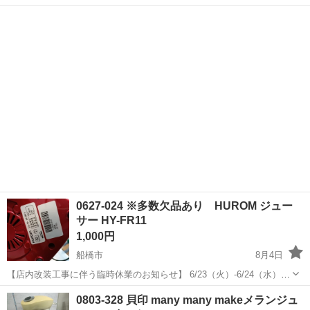
みしませんか？ 家電、趣味・スポーツ・レジャー用品、こども用品、
千葉
船橋市
キッチン家電
ミキサー
衣料服飾品、生活雑貨、家具、本、CD・DVDなどが無料でまとめて持
ち込めます！ ※詳細はこ...
0627-024 ※多数欠品あり HUROM ジュー
サー HY-FR11
1,000円
船橋市
8月4日
【店内改装工事に伴う臨時休業のお知らせ】 6/23（火）-6/24（水）の
2日間、店内改装工事のため臨時休業とさせて頂きます。 恐れ入りま
千葉
船橋市
キッチン家電
リユース
0803-328 貝印 many many makeメランジュ
すが、ご理解のほど何卒宜しくお願い申し上げます。 ＝＝＝＝＝＝＝