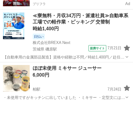
Ad
プリフラ
≪寮無料・月収34万円・派遣社員≫自動車系
工場での軽作業・ピッキング 交替制
時給1,400円
日払い
株式会社BREXA Next
7月21日
提携サイト
茨城県 磯原駅
【自動車用の金属部品製造】資格や経験は不問／時給1,400円／赴任旅
費会社負担／正社員登用のチャンスあり／食堂利用可能／マイカー通
茨城
北茨城市
磯原駅
その他
ほぼ未使用 ミキサー ジューサー
勤OK《茨城県茨城市》 人気の工場のお仕事 ◇トラックの金属部品の
6,000円
製造◇ ★トラックの金属...
柏駅
7月24日
・未使用ですがキッチンに出していました ・ミキサー ・定型文には返
信しません ・お取引希望の方はご都合の良い日時をいくつか記載して
千葉
柏市
柏駅
キッチン家電
ミキサー
ご連絡ください ・複数点購入以外値引きいたしません