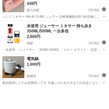
448円
新八柱駅
7月18日
ハンドミキサー HM-80 SURE シュアー 石崎電機製作所 5段切換にな
ります。 動作の確認済みです。 郵送の場合です。まず私どもにご連絡
千葉
松戸市
新八柱駅
キッチン家電
石崎電機製作所
未使用 ジューサー ミキサー 持ち歩き
ください。私どもはオンライン支払いモデルに変更します。送料は代
350ML/500ML 一台多役
金引換です。 ...
2,800円
柏駅
7月18日
・未使用 ・ジューサー ・350ML/500ML ・カラー ホワイト ・定型文
には返信しません ・お取引希望の方はご都合の良い日時をいくつか記
千葉
柏市
柏駅
キッチン家電
ジューサー
電気鍋
載してご連絡ください ・複数点購入以外値引きいたしません
1,000円
船橋市
7月16日
数回使用したのみ状態良いです 引越しのため今月までの出品となりま
す
千葉
船橋市
キッチン家電
状態