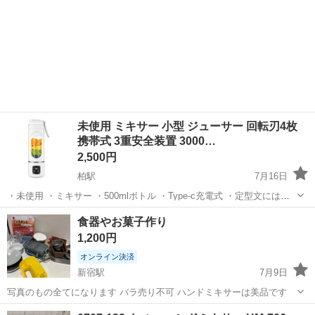
未使用 ミキサー 小型 ジューサー 回転刃4枚
携帯式 3重安全装置 3000…
2,500円
柏駅
7月16日
・未使用 ・ミキサー ・500mlボトル ・Type-c充電式 ・定型文には返
信しません ・お取引希望の方はご都合の良い日時をいくつか記載して
千葉
柏市
柏駅
キッチン家電
ミキサー
食器やお菓子作り
ご連絡ください ・複数点購入以外値引きいたしません
1,200円
オンライン決済
新宿駅
7月9日
写真のもの全てになります バラ売り不可 ハンドミキサーは美品です
千葉
松戸市
新宿駅
キッチン家電