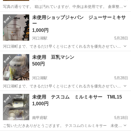
写真の通りです。 箱は汚れていますが、中身は未使用です。 倉庫整理
のため欲しい方いましたらどうぞ！
山梨
韮崎駅
キッチン家電
ミキサー
未使用ショップジャパン ジューサーミキサ
ー
1,000円
河口湖駅
5月28日
河口湖町まで、できるだけ早くとりにきてくれる方を優先させていた
だきます。 よろしくおねがいします。 ショップジャパンで購入したも
山梨
南都留郡
河口湖駅
キッチン家電
未使用 豆乳マシン
のの一人暮らしではかなり大きくて結局使わなかったです。 一度にた
ショップジャパン
500円
くさんできるためご家族がいらっ...
河口湖駅
5月28日
河口湖町まで、できるだけ早くとりにきてくれる方を優先させていた
だきます。 よろしくおねがいします。 豆乳を作ろうと思って前に買っ
山梨
南都留郡
河口湖駅
キッチン家電
マシン
未使用 テスコム ミルミキサー TML15
たのですが一度も使用していません。全てそのままです。 外箱には汚
1,000円
れが多少あります。
南甲府駅
5月18日
ご覧いただきありがとうござます。 テスコムのミルミキサー 未使用