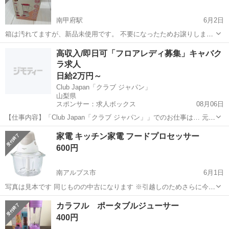
南甲府駅
6月2日
箱は汚れてますが、新品未使用です。 不要になったためお譲りしま
す。
山梨
甲府市
南甲府駅
キッチン家電
ミキサー
高収入/即日可「フロアレディ募集」キャバク
ラ求人
日給2万円～
Club Japan「クラブ ジャパン」
山梨県
スポンサー：求人ボックス
08月06日
【仕事内容】「Club Japan「クラブ ジャパン」」でのお仕事は… 元気
にお出迎え ドリンクを作ってご提供 お客様とおしゃべり 笑顔でお見
アルバイト・パート
家電 キッチン家電 フードプロセッサー
送り 難しいことや複雑な内容はお願いしません! どなたでもすぐに覚
600円
えられるので、夜職初心...
南アルプス市
6月1日
写真は見本です 同じものの中古になります ※引越しのためさらに今後
出品します。
山梨
南アルプス市
キッチン家電
カラフル ポータブルジューサー
400円