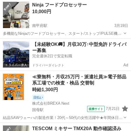
山梨
中巨摩郡
国母駅
キッチン家電
ビタントニオ
Ninja フードプロセッサー
10,000円
南甲府駅
3月19日
多機能なNinjaのフードプロセッサー、スタート/ストップ/PULSE機能
付きで、調理が簡単に行えます。 - ブランド: Ninja - 機能: スタート/ス
山梨
甲府市
南甲府駅
キッチン家電
ブランド
【未経験OK🚚】月収30万↑中型免許ドライバ
トップ/PULSE機能 - 蓋のデザイン: ロック機能付きの蓋 ...
ー募集
完全週休2日で安定転職
Ad
ドライバーダイレクト
≪寮無料・月収25万円・派遣社員≫電子部品
系工場での検査・検品 交替制
時給1,300円
日払い
株式会社BREXA Next
7月21日
提携サイト
国母駅
結晶SAWウェーハの製造作業！20代～50代の女性活躍中★年間休日
120日＆土日祝休み！クリーンルーム内でのお仕事！日払い制度利用可
山梨
国母駅
その他
TESCOM ミキサー TMX20A 動作確認済み
◎正社員登用制度あり！マイカー通勤可！《山梨県中巨摩郡昭和町》