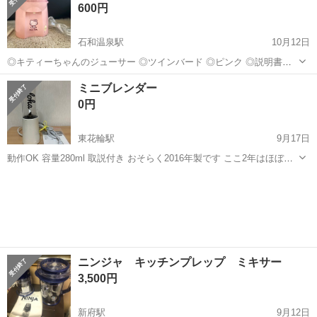
600円
石和温泉駅
10月12日
◎キティーちゃんのジューサー ◎ツインバード ◎ピンク ◎説明書無
し ◎ブラシ付き 長年の倉庫保管に付き 箱は劣化してます 動くか確認
山梨
笛吹市
石和温泉駅
キッチン家電
ブラシ
ミニブレンダー
のため袋から出して 電源入れてみました。 稼働しました。 ビニール
0円
に入ってたので 本体は...
東花輪駅
9月17日
動作OK 容量280ml 取説付き おそらく2016年製です ここ2年はほぼ使
っていませんでした。 引き取りか近所のコンビニなどでのお渡しでお
山梨
中央市
東花輪駅
キッチン家電
ブレンダー
願いします
ニンジャ キッチンプレップ ミキサー
3,500円
新府駅
9月12日