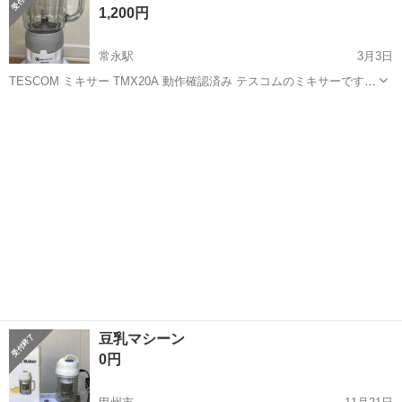
1,200円
人気の工場のお仕事 ◇結晶...
常永駅
3月3日
TESCOM ミキサー TMX20A 動作確認済み テスコムのミキサーです。
動作確認済み。 使用に伴う小キズはありますが、問題なく使用できま
山梨
中巨摩郡
常永駅
キッチン家電
TMX
す。 容量1000mlのガラス容器タイプです。 中古品のためご理解いた
だけ...
豆乳マシーン
0円