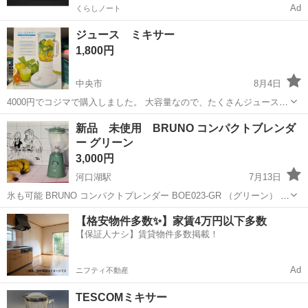
Ad
くらしノート
ジュース ミキサー
1,800円
中央市
8月4日
4000円でコジマで購入しました。 大容量なので、たくさんジュースが
つくれました。 こちらも購入して満足したので、2、3度しか使用して
山梨
中央市
キッチン家電
新品 未使用 BRUNO コンパクトブレンダ
いません。ガラスなので重くて飾っておくだけでもとてもおしゃれで
ー グリーン
した。フレッシュな、ジュース...
3,000円
河口湖駅
7月13日
氷も可能 BRUNO コンパクトブレンダー BOE023-GR （グリーン） ブ
ランド：BRUNO ミキサー、フードプロセッサー種類：ミキサー、ブ
山梨
南都留郡
河口湖駅
キッチン家電
BRUNO
【格安物件多数✨】家賃4万円以下多数
レンダー 据え置き/ハンディ：据え置き 消費電力（W）：250.0 W 内
【保証人ナシ】賃貸物件多数掲載！
容量...
Ad
ニフティ不動産
TESCOMミキサー