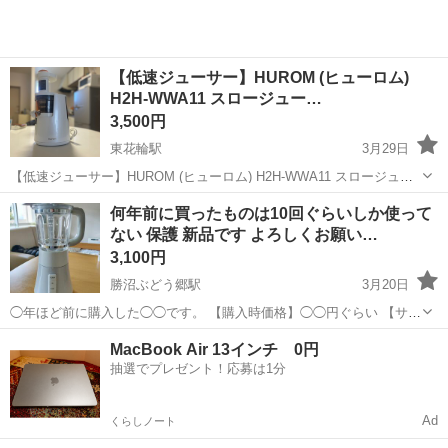
【低速ジューサー】HUROM (ヒューロム)
H2H-WWA11 スロージュー…
3,500円
東花輪駅
3月29日
【低速ジューサー】HUROM (ヒューロム) H2H-WWA11 スロージュー
サー ◆ 商品概要 人気のヒューロム製スロージューサー（低速タイ
山梨
中央市
東花輪駅
キッチン家電
ヒューロム
何年前に買ったものは10回ぐらいしか使って
プ）です。 低速回転で材料を搾るため、熱に弱いビタミンなどの栄養
ない 保護 新品です よろしくお願い…
素を壊さず、美味し...
3,100円
勝沼ぶどう郷駅
3月20日
◯年ほど前に購入した◯◯です。 【購入時価格】◯◯円ぐらい 【サイ
ズ】縦：◯cm、横：◯cm、奥行き：◯cm （大体です） 【傷などの
山梨
甲州市
勝沼ぶどう郷駅
キッチン家電
状態
MacBook Air 13インチ 0円
状態】とくに目立った傷はありません。 【アピールポイント】状態は
抽選でプレゼント！応募は1分
いいのでまだまだ使えます！...
Ad
くらしノート