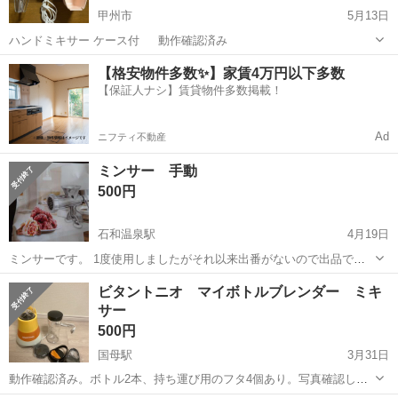
甲州市
5月13日
ハンドミキサー ケース付 動作確認済み
山梨
甲州市
キッチン家電
ハンドミキサー
【格安物件多数✨】家賃4万円以下多数
【保証人ナシ】賃貸物件多数掲載！
Ad
ニフティ不動産
ミンサー 手動
500円
石和温泉駅
4月19日
ミンサーです。 1度使用しましたがそれ以来出番がないので出品で
す。 使用後、煮沸消毒してあります。 使用品なのでご理解のある方、
山梨
笛吹市
石和温泉駅
キッチン家電
ミンサー
ビタントニオ マイボトルブレンダー ミキ
よろしくお願いします。
サー
500円
国母駅
3月31日
動作確認済み。ボトル2本、持ち運び用のフタ4個あり。写真確認して
ください。早めに取り引きできる方お願いします。