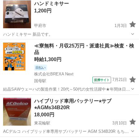
ハンドミキサー
1,200円
甲府市
1月3日
ハンドミキサー 新品です。
山梨
甲府市
キッチン家電
ハンドミキサー
≪寮無料・月収25万円・派遣社員≫検査・検
品
時給1,300円
日払い
株式会社BREXA Next
7月21日
提携サイト
国母駅
結晶SAWウェーハの製造作業！20代～50代の女性活躍中★年間休日
120日＆土日祝休み！クリーンルーム内でのお仕事！日払い制度利用可
山梨
国母駅
その他
ハイブリッド車用バッテリー⭐︎サブ
◎正社員登用制度あり！マイカー通勤可！《山梨県中巨摩郡昭和町》
⭐︎AGMs34B20R
人気の工場のお仕事 ◇結晶...
18,000円
東花輪駅
3月10日
ACデルコ ハイブリッド車専用サブバッテリー AGM S34B20R もちろ
ん新品の販売です