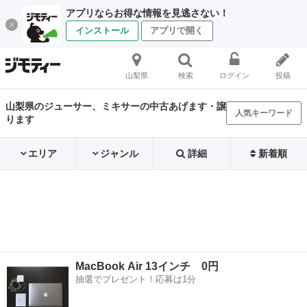
アプリならお得な情報を見逃さない！
インストール
アプリで開く
山梨県
検索
ログイン
投稿
山梨県のジューサー、ミキサーの中古あげます・譲
人気キーワード
ります
エリア
ジャンル
詳細
新着順
MacBook Air 13インチ 0円
抽選でプレゼント！応募は1分