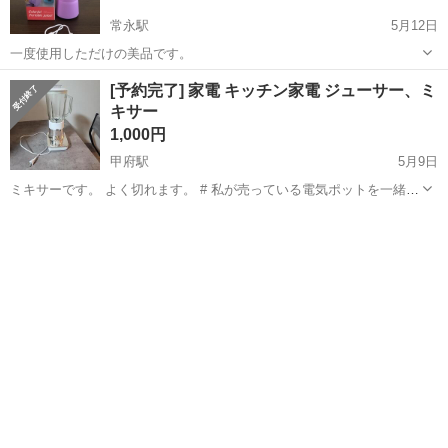
常永駅
5月12日
一度使用しただけの美品です。
山梨
中央市
常永駅
キッチン家電
[予約完了] 家電 キッチン家電 ジューサー、ミ
キサー
1,000円
甲府駅
5月9日
ミキサーです。 よく切れます。 # 私が売っている電気ポットを一緒に
購買すれば1500円で二つの製品を差し上げます
山梨
甲府市
甲府駅
キッチン家電
ミキサー