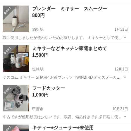
レーターや検査作業！未経験活躍中★カップル＆友達同士の応募OK！
長野
茅野市
茅野駅
その他
ブレンダー ミキサー スムージー
赴任旅費会社負担★嬉しい無料送迎◎正社員登用制度あり！マイカー
800円
通勤OK！無料駐車場完備！《長野県茅...
酒折駅
1月31日
数回使用しましたが使わないためお譲りします。 ミキサーとして使用
後、キャップをしてタンブラーとしても使うことができます。 比較的
山梨
甲府市
酒折駅
キッチン家電
ミキサー
ミキサーなどキッチン家電まとめて
きれいかと思いますが、使用感は少しありますのでご了承ください。
1,500円
塩崎駅
12月1日
テスコム ミキサー SHARP お茶プレッソ TWINBIRD アイスメーカー
ユーパ ハンドミキサー ドウシシャ 電動かき氷機 味変なべ(未使用新
山梨
甲斐市
塩崎駅
キッチン家電
ミキサー
フードカッター
品) まとめて引き取ってくださるかた限定でお願いします。 購入後は
1,000円
不要なも...
甲府市
10月31日
中古ですが使用頻度は少ないです、取説、備品付きです 多用途に使用
出来ます、イリコの粉末、大根おろし、根菜のみじん切り、等々。
山梨
甲府市
キッチン家電
カッター
キティー⭐︎ジューサー⭐︎未使用