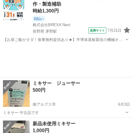
作・製造補助
時給1,300円
日払い
株式会社BREXA Next
7月21日
提携サイト
長野県 茅野駅
【お昼ご飯がタダ！食事無料提供あり★】半導体基板製造の機械オペ
レーターや検査作業！未経験活躍中★カップル＆友達同士の応募OK！
長野
茅野市
茅野駅
その他
赴任旅費会社負担★嬉しい無料送迎◎正社員登用制度あり！マイカー
通勤OK！無料駐車場完備！《長野県茅...
ミキサー ジューサー
500円
南アルプス市
6月3日
ミキサー 中古品です
山梨
南アルプス市
キッチン家電
ミキサー
新品未使用ミキサー
1,000円