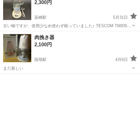
2,300円
韮崎駅
5月31日
古い物ですが、使用少なめ使わず眠っていました♪ TESCOM TM835
https://www.tescom-japan.co.jp/cms/wp-
山梨
韮崎市
韮崎駅
キッチン家電
肉挽き器
content/uploads/2018/08/TM835.pdf 毎...
2,100円
国母駅
4月6日
まだ新しい
山梨
甲府市
国母駅
キッチン家電