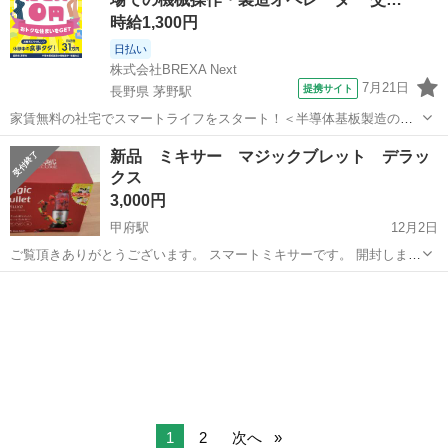
時給1,300円
日払い
株式会社BREXA Next
7月21日
提携サイト
長野県 茅野駅
家賃無料の社宅でスマートライフをスタート！＜半導体基板製造の機
械操作・検査＞ランチ代もかからないオトクな職場◎／稼ぎもしっか
長野
茅野市
茅野駅
その他
新品 ミキサー マジックブレット デラッ
り！月収例31万円／長野県茅野市 半導体基板の製造・検査 クリーンル
クス
ーム内で、半導体基板の製造や検...
3,000円
甲府駅
12月2日
ご覧頂きありがとうございます。 スマートミキサーです。 開封しまし
たが、新品未使用です。
山梨
甲府市
甲府駅
キッチン家電
ミキサー
1
2
次へ