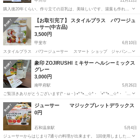
甲州市
11月21日
購入後20年くらい、作り立ての豆乳は、美味しいです、湯葉も作れま
す。
山梨
甲州市
キッチン家電
マシーン
【お取引完了】 スタイルプラス パワージュ
ーサー(中古品)
3,500円
甲斐市
6月10日
スタイルプラス パワージューサー スマート ショップ ジャパンで
購入 定価２万円ぐらいで買いました。 2、3回使用したかと思います。
山梨
甲斐市
キッチン家電
ジューサー
象印 ZOJIRUSHI ミキサー ヘルシーミックス
取扱説明書においしいレシピ があります。 中古品となります。 よろ
グレー
しくお願いします。
3,000円
南甲府駅
5月26日
ご覧頂きありがとうございます(*・ω・) •*¨*•.¸¸☆*・゜•*¨*•.¸¸☆*・゜
•*¨*•.¸¸☆*・* 【商品名】 象印 ZOJIRUSHI ミキサー ヘルシーミックス
山梨
甲府市
南甲府駅
キッチン家電
ミキサー
ジューサー マジックブレットデラックス
グレー 【商品状態】 ・中古 (商...
0円
石和温泉駅
5月4日
ジューサーからはじまり7通りの料理が出来ます。 1回使用しましたが