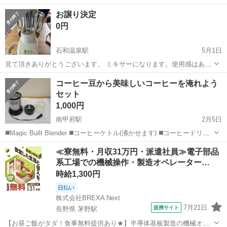
お譲り決定
0円
石和温泉駅
5月1日
見て頂きありがとうございます。 ミキサーになります。使用感はあり
ますが問題なく動きます。綺麗に掃除してお渡しします。 取りに来ら
山梨
笛吹市
石和温泉駅
キッチン家電
ミキサー
コーヒー豆から美味しいコーヒーを淹れよう
れる方、20時以降なら石和らへんでお渡し可能です。ご質問等ありま
セット
したらよろしくお願い致します。
1,000円
南甲府駅
2月5日
◼️Magic Bullt Blender ◼️コーヒーケトル(沸かせます) ◼️コーヒードリッ
パー ◼️覚めにくいボトル２つ ・コーヒーがおいしい季節ですね☆おう
山梨
甲府市
南甲府駅
キッチン家電
コーヒー豆
≪寮無料・月収31万円・派遣社員≫電子部品
ちでおいしいコーヒーを淹れてみたい気...
系工場での機械操作・製造オペレーター…
時給1,300円
日払い
株式会社BREXA Next
7月21日
提携サイト
長野県 茅野駅
【お昼ご飯がタダ！食事無料提供あり★】半導体基板製造の機械オペ