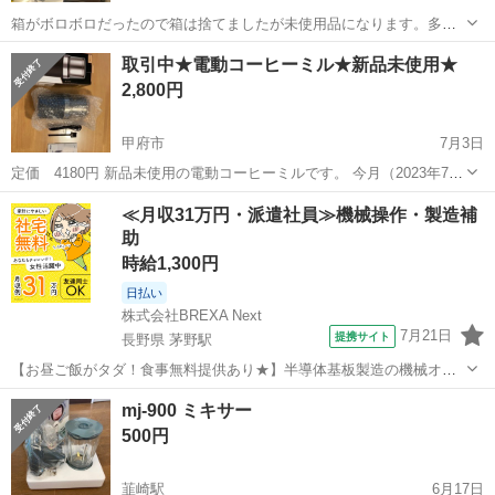
箱がボロボロだったので箱は捨てましたが未使用品になります。多少
の値下げ交渉は受け付けます。
山梨
韮崎市
新府駅
キッチン家電
キッチンプレップ
取引中★電動コーヒーミル★新品未使用★
2,800円
甲府市
7月3日
定価 4180円 新品未使用の電動コーヒーミルです。 今月（2023年7
月）に購入したばかりなのですが、不要になりましたので出品しま
山梨
甲府市
キッチン家電
コーヒーミル
≪月収31万円・派遣社員≫機械操作・製造補
す。 オートミールの粉砕や自家製ラカント、きな粉、米粉等を作ろう
助
と思い購入したのですが、事情...
時給1,300円
日払い
株式会社BREXA Next
7月21日
提携サイト
長野県 茅野駅
【お昼ご飯がタダ！食事無料提供あり★】半導体基板製造の機械オペ
レーターや検査作業！未経験活躍中★カップル＆友達同士の応募OK！
長野
茅野市
茅野駅
その他
mj-900 ミキサー
赴任旅費会社負担★嬉しい無料送迎◎正社員登用制度あり！マイカー
500円
通勤OK！無料駐車場完備！《長野県茅...
韮崎駅
6月17日