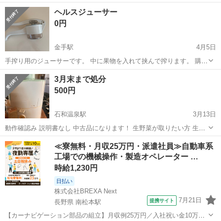
キレイに洗い保存しておりました。 差し上げますので取りに来て頂け
山梨
笛吹市
石和温泉駅
キッチン家電
ジューサー
ヘルスジューサー
る方にお願い致します。
0円
金手駅
4月5日
手搾り用のジューサーです。 中に果物を入れて挟んで搾ります。 購入
時期は不明です。 中古品ですので使用感あります。 健康維持にお役立
山梨
甲府市
金手駅
キッチン家電
ジューサー
3月末まで処分
てください。
500円
石和温泉駅
3月13日
動作確認み 説明書なし 中古品になります！ 生野菜が取りたい方 生ジ
ュースが気軽に作れます🍹 お掃除は取り外し可能 現状維持のお渡しに
山梨
笛吹市
石和温泉駅
キッチン家電
ジューサー
≪寮無料・月収25万円・派遣社員≫自動車系
なります！ 汚れが少しありますので気にしない方でお願いします！ 質
工場での機械操作・製造オペレーター …
問ござましたらお答...
時給1,230円
日払い
株式会社BREXA Next
7月21日
提携サイト
長野県 南松本駅
【カーナビゲーション部品の組立】月収例25万円／入社祝い金10万