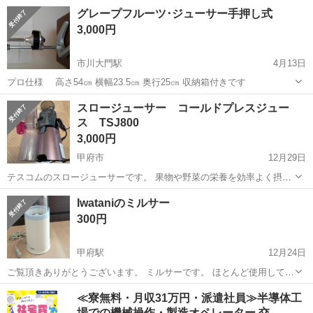
品になります。 先日転勤て引越片付けした際に出てきたものです。 家
山梨
甲府市
南甲府駅
キッチン家電
テスコム
グレープフルーツ･ジューサー手押し式
内も購入したことすら忘れてキッチンの奥に眠っていたようです。 ど
3,000円
なたかご活用ください。
市川大門駅
4月13日
プロ仕様 高さ54㎝ 横幅23.5㎝ 奥行25㎝ 収納箱付きです
山梨
西八代郡
市川大門駅
キッチン家電
ジューサー
スロージューサー コールドプレスジュー
ス TSJ800
3,000円
甲府市
12月29日
テスコムのスロージューサーです。 果物や野菜の栄養を効率よく摂取
することができます。甘くてとても美味しく作れます。 果物や野菜が
山梨
甲府市
キッチン家電
スロージューサー
Iwataniのミルサー
余っている時もとても助かる商品です。 8回ほど使用しました。多少
300円
の使用感あると思うので、求めや...
甲府駅
12月24日
ご覧頂きありがとうございます。 ミルサーです。 ほとんど使用してい
ないので、お譲り致します。 取扱説明書付き
山梨
甲府市
甲府駅
キッチン家電
ミルサー
≪寮無料・月収31万円・派遣社員≫半導体工
場での機械操作・製造オペレーター 交…