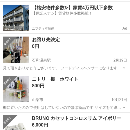
円！／うれしい土日祝休み★年間休日125日／稼げる夜勤専属！日払い
長野
松本市
南松本駅
その他
【格安物件多数✨】家賃4万円以下多数
OK！ 人気の工場のお仕事 ◇カーナビゲーション部品の組立◇ ■ 業務
【保証人ナシ】賃貸物件多数掲載！
内容 車載用カーナビゲ...
Ad
ニフティ不動産
お譲り先決定
0円
石和温泉駅
2月19日
見て頂きありがとうございます。 フードディスペンサーになります。
使わなくなったのでお譲りします。綺麗に洗ってあります。 使用感は
山梨
笛吹市
石和温泉駅
キッチン家電
ディスペンサー
ニトリ 棚 ホワイト
ありますが問題なく使えます。 シリアルを入れて使っていました。 受
800円
け渡し場所はメッセージでお...
山梨市
10月21日
棚に置いたのみで使用はしていないのでほぼ新品です サイズを間違え
てしまい他の場所でも使うことがなさそうなので出品しました 子供が
山梨
山梨市
キッチン家電
ジューサー
BRUNO カセットコンロスリム アイボリー
まだ小さいので お取引は山梨市or笛吹市辺りでお願いしたいです
6,000円