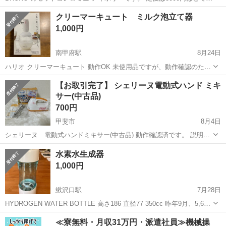
す。 新品未開封。 以下サイズ等の詳細です。 サイズ
山梨
笛吹市
南甲府駅
キッチン家電
BRUNO
クリーマーキュート ミルク泡立て器
W228mm×H114mm×D197mm 対応サイズ：目安として土鍋6号まで パ
1,000円
ッケージサイ...
南甲府駅
8月24日
ハリオ クリーマーキュート 動作OK 未使用品ですが、動作確認のため
開封してあります。 電池を入れてモーターが動く事は確認できまし
山梨
甲府市
南甲府駅
キッチン家電
ミルク
【お取引完了】 シェリーヌ電動式ハンド ミキ
た。
サー(中古品)
700円
甲斐市
8月4日
シェリーヌ 電動式ハンドミキサー(中古品) 動作確認済です。 説明書
あります。 箱はありますが、あまり状態は良くないかと思います。 神
山梨
甲斐市
キッチン家電
ハンドミキサー
水素水生成器
経質な方は購入をお控えください。 よろしくお願いします。
1,000円
鰍沢口駅
7月28日
HYDROGEN WATER BOTTLE 高さ186 直径77 350cc 昨年9月、5,680
円でAmazonより買いました。
山梨
南巨摩郡
鰍沢口駅
キッチン家電
水素水
≪寮無料・月収31万円・派遣社員≫機械操