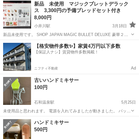
山梨
南アルプス市
東花輪駅
キッチン家電
バッテリー
新品 未使用 マジックブレットデラック
ス 3,300円の予備ブレッドセット付き
8,000円
小井川駅
3月18日
新品未使用です。 SHOP JAPAN MAGIC BULLET DELUXE 豪華２１
点セット 3,300円の予備ブレッドセット付き
山梨
中央市
小井川駅
キッチン家電
【格安物件多数✨】家賃4万円以下多数
【保証人ナシ】賃貸物件多数掲載！
マジックブレットデラックス
Ad
ニフティ不動産
古いハンドミキサー
100円
石和温泉駅
5月25日
未使用品と思われます。 電源を入れてみましたが動きました。 パッケ
ージは色褪せています。 取りに来ていただける方にお譲りいたしま
山梨
笛吹市
石和温泉駅
キッチン家電
ハンドミキサー
ハンドミキサー
す。 保証はついておりませんので、ご了承の上お申し込みください。
500円