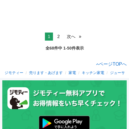
1
2
次へ
全68件中 1-50件表示
ページTOPへ
ジモティー
売ります・あげます
家電
キッチン家電
ジューサー