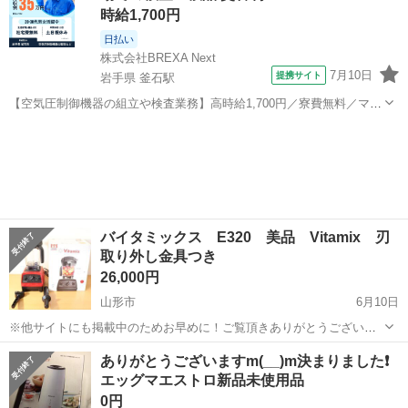
時給1,700円
日払い
株式会社BREXA Next
7月10日
提携サイト
岩手県 釜石駅
【空気圧制御機器の組立や検査業務】高時給1,700円／寮費無料／マイ
カー通勤OK＆工場敷地内に無料駐車場あり 人気の工場のお仕事 ◇空
岩手
釜石市
釜石駅
その他
気圧制御機器（シリンダ、バルブ等）の製造・組立、検査、梱包、入
出荷業務◇ ＊大手メーカー...
バイタミックス E320 美品 Vitamix 刃
取り外し金具つき
26,000円
山形市
6月10日
※他サイトにも掲載中のためお早めに！ご覧頂きありがとうございま
す、表題の製品です。昨年購入し、月2回くらいの頻度で主にお菓子作
山形
山形市
キッチン家電
Vitamix
ありがとうございますm(__)m決まりました❗
りに使用していました。コンテナは酸素系漂白剤で消毒しています。
エッグマエストロ新品未使用品
動作に一切問題なし。蓋が多少硬いです...
0円