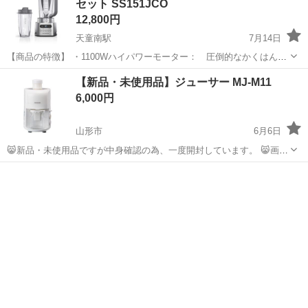
セット SS151JCO
12,800円
天童南駅
7月14日
【商品の特徴】 ・1100Wハイパワーモーター： 圧倒的なかくはん力
を実現 ・5つの自動プログラム搭載： 様々なレシピをワンタッチで
山形
天童市
天童南駅
キッチン家電
【新品・未使用品】ジューサー MJ-M11
簡単調理できる ・マニュアルモード搭載： かくはん時間の追加も可
6,000円
能 ・8...
山形市
6月6日
😸新品・未使用品ですが中身確認の為、一度開封しています。 😸画像
①はサンプル画像です。 ＜特長＞ ・食物繊維が増量｢新ファイバーカ
山形
山形市
キッチン家電
ジューサー
ッター(ジューサー)｣搭載 ・ジューサー単体タイプ ・新採用の「ファ
イバーカッタ...