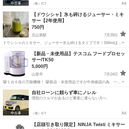
Ad
（株）ICT
【ドウシシャ】氷も碎けるジューサー・ミキ
サー【2年使用】
750円
北山形駅
7月29日
ドウシシャのミキサー、ジューサー氷も碎けるタイプです！500mlほど
程入るコンパクトサイズ。 保証書なしです 持ち運び用の蓋が紫外線で
山形
山形市
北山形駅
キッチン家電
【新品・未使用品】テスコム フードプロセッ
焼けてしまいました為、最安値になります>< ※喫煙のヤニやけではあ
サー/TK50
りません 山形市内...
5,000円
山形市
7月24日
😸１台６役の万能機種！ 😸新品・未使用品ですが中身確認の為、一度
開封しています。 😸画像①②はサンプル画像です。 ◎テスコム フー
山形
山形市
キッチン家電
テスコム
自社ローンに頼らず車にノレル
ドプロセッサー/TK50は、お料理の幅を広げてくれる便利なフードプロ
理想のクルマがあるけど審査に通らない方へ
セッサー。 ◎...
Ad
（株）ICT
【店頭引き取り限定】NINJA Twisti ミキサー