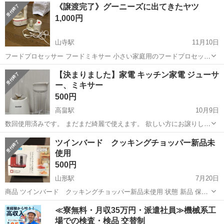
山形
山形市
キッチン家電
ハンドミキサー
《譲渡完了》グーニーズに出てきたヤツ
届けいたします。
1,000円
山寺駅
11月10日
フードプロセッサー フードミキサー 小さい家庭用のフードプロセッサ
ーです。 みじん切りするのが面倒くさいという方むけの道具です。 自
山形
山形市
山寺駅
キッチン家電
道具
【決まりました】家電 キッチン家電 ジューサ
分的には、この道具を使い終わった後に洗うほうが面倒くさいので包
ー、ミキサー
丁でやりますね。 大体通電...
500円
高畠駅
10月9日
数回使用済みです。 まだまだ綺麗で使えます。 欲しい方にお譲りしま
す。 3年前程に購入したミキサーです。 使用済み品なので ノークレー
山形
東置賜郡
高畠駅
キッチン家電
ミキサー
ツインバード クッキングチョッパー新品未
ム、ノーリターンで ご了承ください。
使用
500円
山形駅
7月20日
商品 ツインバード クッキングチョッパー新品未使用 状態 新品 保証
書有りません きざむ・まぜるが簡単に出来るようです。 手渡し希望で
山形
山形市
山形駅
キッチン家電
チョッパー
≪寮無料・月収35万円・派遣社員≫機械系工
す。 よろしくお願いします。
場での検査・検品 交替制