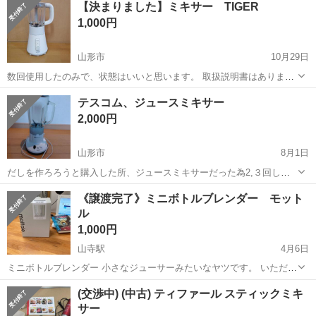
【決まりました】ミキサー TIGER
内に無料駐車場あり★！《岩手県釜石市》 人気の工場のお仕事 ◇空気
1,000円
圧制御機器（シリンダ、バルブ...
山形市
10月29日
数回使用したのみで、状態はいいと思います。 取扱説明書はありませ
ん。 普段のお料理、お菓子作り、ジュース作りにいかがでしょうか。
山形
山形市
キッチン家電
TIGER
テスコム、ジュースミキサー
中古品とご理解頂けますようよろしくお願い致します。
2,000円
山形市
8月1日
だしを作ろろうと購入した所、ジュースミキサーだった為2,３回しか
使用しませんでした。 取引可能日などはナイキのページに記載されて
山形
山形市
キッチン家電
ジュース
《譲渡完了》ミニボトルブレンダー モット
いますm(__)m
ル
1,000円
山寺駅
4月6日
ミニボトルブレンダー 小さなジューサーみたいなヤツです。 いただき
ものですが、自分デカいサイズのを既に持ってますので出番無し。 撮
山形
山形市
山寺駅
キッチン家電
ジューサー
(交渉中) (中古) ティファール スティックミキ
影の為に開封しました。 未使用品です。 ボトル、そのままコップにな
サー
るみたいです。 詳細は画...