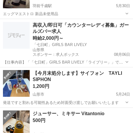
羽前千歳駅
5月30日
エッグマエストロ 新品未使用品
山形
山形市
羽前千歳駅
キッチン家電
新品
高収入/即日可「カウンターレディ募集」ガー
ルズバー求人
時給2,000円～
「七日町」GIRLS BAR LIVELY
山形県
スポンサー：求人ボックス
08月06日
【仕事内容】「「七日町」GIRLS BAR LIVELY「ライブリー」」での
お仕事はとっても簡単です! お客様とお話ししながら、ロックや水割り
アルバイト・パート
【今月末処分します】サイフォン TAYLI
などのお酒を作るだけ 難しいスキルや経験は必要ないので安心してく
SIPHON
ださい 未経験者さんでも...
1,200円
山形市
5月24日
発送ですと割れる可能性あるため対面受け渡しでお願いいたします
山形
山形市
キッチン家電
サイフォン
ジューサー、ミキサー Vitantonio
500円