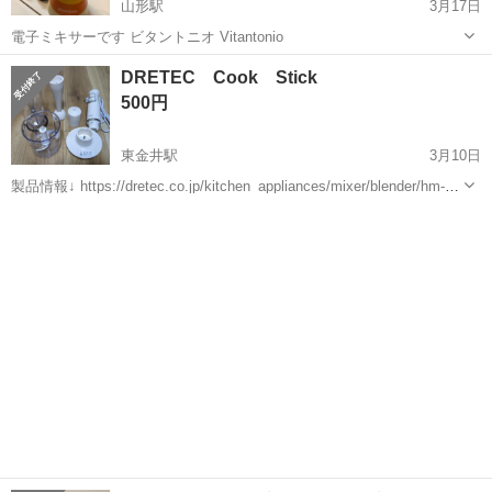
山形駅
3月17日
電子ミキサーです ビタントニオ Vitantonio
山形
山形市
山形駅
キッチン家電
ミキサー
DRETEC Cook Stick
500円
東金井駅
3月10日
製品情報↓ https://dretec.co.jp/kitchen_appliances/mixer/blender/hm-
804/lang-ja 【傷などの状態】数回使った程度です。 【希望取引場所】
山形
山形市
東金井駅
キッチン家電
ミキサー
自宅近辺（嶋南にあ...