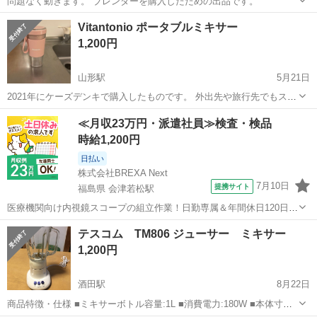
問題なく動きます。 ブレンダーを購入したための出品です。
山形
寒河江市
寒河江駅
キッチン家電
ハンドミキサー
Vitantonio ポータブルミキサー
1,200円
山形駅
5月21日
2021年にケーズデンキで購入したものです。 外出先や旅行先でもスム
ージーを作り、持ち運ぶことが出来、たいへん便利です。 充電コー
山形
山形市
山形駅
キッチン家電
Vitantonio
≪月収23万円・派遣社員≫検査・検品
ド・保証書添付用レシートつきです。
時給1,200円
日払い
株式会社BREXA Next
7月10日
提携サイト
福島県 会津若松駅
医療機関向け内視鏡スコープの組立作業！日勤専属＆年間休日120日
★◎20代～40代の男女活躍中！送迎あり！マイカー通勤OK◎無料駐車
福島
会津若松市
会津若松駅
その他
テスコム TM806 ジューサー ミキサー
場あり★日払いあり◎空調完備で快適作業！《福島県会津若松市》 人
1,200円
気の工場のお仕事 ◇医療機...
酒田駅
8月22日
商品特徴・仕様 ■ミキサーボトル容量:1L ■消費電力:180W ■本体寸法: