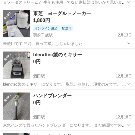
☆ソーダストリーム☆ 半年も使用してない為状態は良いかと思いま
す！ 未使用ガス1本お付けいたします！ ボトル1本付いてます！ ※3N
山形
山形市
北山形駅
キッチン家電
ソーダストリーム
東芝 ヨーグルトメーカー
でお願いいたします🙇‍♀️
1,800円
オンライン決済
配送可
羽前千歳駅
2月13日
未使用です 当時、買って満足しちゃいました
山形
山形市
羽前千歳駅
キッチン家電
東芝
blendtec製のミキサー
0円
酒田駅
12月18日
blendtec製のミキサーになります。 取説、箱無し、現物のみです。 中
古なのでそれなりです。 起動することを確認してます。 よろしくお願
山形
酒田市
酒田駅
キッチン家電
blendtec
ハンドブレンダー
いします。
0円
酒田駅
12月18日
東急ハンズで買ったハンドブレンダーになります。 まだ綺麗ですので
充分使えますが使用前は一度洗ってください。 コンセント挿して起動
山形
酒田市
酒田駅
キッチン家電
ブレンダー