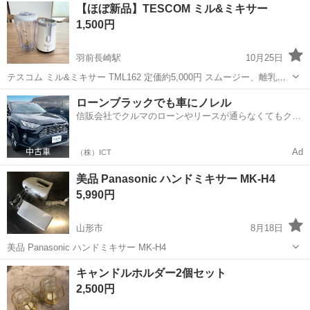
山形
東根市
さくらんぼ東根駅
キッチン家電
ミキサー
【ほぼ新品】TESCOM ミル&ミキサー
1,500円
羽前長崎駅
10月25日
テスコム ミル&ミキサー TML162 定価約5,000円 スムージー、離乳
食、ふりかけ等が作れます。 数年前に購入し、ミキサーを一度だけ使
山形
東村山郡
羽前長崎駅
キッチン家電
ミル
ローンブラックでも車にノレル
用しました。 ミルの部品は未使用です。 付属品は全てあります。 取
信販会社でクルマのローンやリースが通らなくてもクル
扱説明書、ミニ...
マをご利用いただけるサービスがあります！
Ad
（株）ICT
美品 Panasonic ハンドミキサー MK-H4
5,990円
山形市
8月18日
美品 Panasonic ハンドミキサー MK-H4
山形
山形市
キッチン家電
ハンドミキサー
キャンドルホルダー2個セット
2,500円