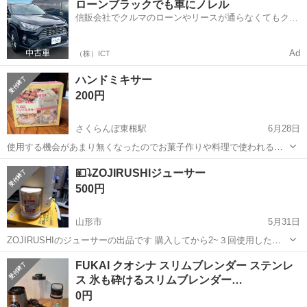
ローンブラックでも車にノレル
備！作業着無償貸与◎食堂利用可★《宮城県黒川郡大和町》 人気の工
信販会社でクルマのローンやリースが通らなくてもクル
場のお仕事 ◇半導体製造設備...
マをご利用いただけるサービスがあります！
Ad
（株）ICT
ハンドミキサー
200円
さくらんぼ東根駅
6月28日
使用する機会があまり無くなったのでお菓子作りや料理で使われる方
どうでしょうか^_^
山形
東根市
さくらんぼ東根駅
キッチン家電
💴⤵ZOJIRUSHIジューサー
ハンドミキサー
500円
山形市
5月31日
ZOJIRUSHIのジューサーの出品です 購入してから2~３回使用しただ
けです、 もと箱、取説あります 必要な方いかがでしょうか
山形
山形市
キッチン家電
ジューサー
FUKAI クオシナ スリムブレンダー ステンレ
ス 氷も砕けるスリムブレンダー…
0円