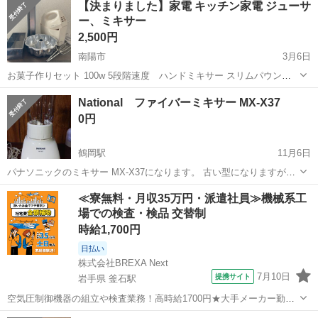
【決まりました】家電 キッチン家電 ジューサ
ー、ミキサー
2,500円
南陽市
3月6日
お菓子作りセット 100w 5段階速度 ハンドミキサー スリムパウンド
型 プディング型 15cm 花型 100均 パウンドケーキ型 18cm 高さ6cm
山形
南陽市
キッチン家電
ジューサー
National ファイバーミキサー MX-X37
引越して東京に戻るためお譲りします！ ギリギリまで使用の可能性
0円
が...
鶴岡駅
11月6日
パナソニックのミキサー MX-X37になります。 古い型になりますが使
用回数は1度だけの為 状態は美品同等と思われます。 動作:動作確認済
山形
鶴岡市
鶴岡駅
キッチン家電
ミキサー
≪寮無料・月収35万円・派遣社員≫機械系工
（何も入れない状態で空回し実施） ・ブレードのサビ無し ・ニオイ移
場での検査・検品 交替制
りも主観では無...
時給1,700円
日払い
株式会社BREXA Next
7月10日
提携サイト
岩手県 釜石駅
空気圧制御機器の組立や検査業務！高時給1700円★大手メーカー勤
務！嬉しい寮費無料！ワンルーム寮完備★マイカー通勤OK＆工場敷地
岩手
釜石市
釜石駅
その他