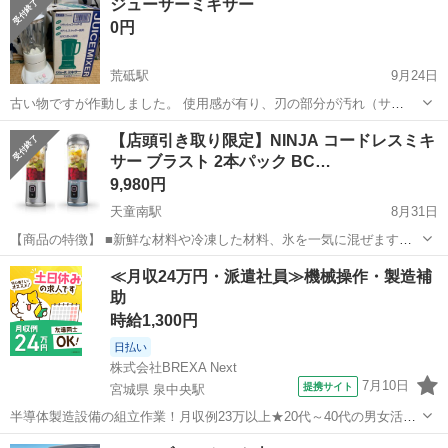
ジューサーミキサー
すること確認しております。 自宅引き取りに来て頂ける方にお願いし
0円
ます。
荒砥駅
9月24日
古い物ですが作動しました。 使用感が有り、刃の部分が汚れ（サ
ビ？）のように見えます。洗いづらい部品ですので、了承できる方の
山形
西置賜郡
荒砥駅
キッチン家電
ジューサー
【店頭引き取り限定】NINJA コードレスミキ
みお問い合わせください。 平日は夕方以降・土日祝は日中のお渡しで
サー ブラスト 2本パック BC…
す。
9,980円
天童南駅
8月31日
【商品の特徴】 ■新鮮な材料や冷凍した材料、氷を一気に混ぜます。
■お気に入りのブレンドを最大 470ml作れます。 ■快適なヒンジ付き持
山形
天童市
天童南駅
キッチン家電
店頭
≪月収24万円・派遣社員≫機械操作・製造補
ち運びハンドルで、外出先でも飲み物を持ち運びできます。 ■簡単に
助
開けられる飲み...
時給1,300円
日払い
株式会社BREXA Next
7月10日
提携サイト
宮城県 泉中央駅
半導体製造設備の組立作業！月収例23万以上★20代～40代の男女活躍
中中！社会保険完備！送迎あり！◎マイカー通勤OK＆無料駐車場完
宮城
泉中央駅
その他