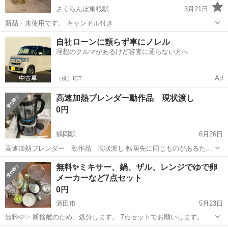
さくらんぼ東根駅
3月21日
新品・未使用です。 キャンドル付き
山形
東根市
さくらんぼ東根駅
キッチン家電
セット
自社ローンに頼らず車にノレル
理想のクルマがあるけど審査に通らない方へ
Ad
（株）ICT
高速加熱ブレンダー動作品 現状渡し
0円
鶴岡駅
6月26日
高速加熱ブレンダー 動作品 現状渡し 転居先に同じものがあるため
手放します 写真の物をお譲りします7月4日まで旧自宅まで取りに来れ
山形
鶴岡市
鶴岡駅
キッチン家電
ブレンダー
無料✨ミキサー、鍋、ザル、レンジでゆで卵
る方 先着順となります 住所は三光町8-20Aとなります 引き取り日が決
メーカーなど7点セット
定したら朝の...
0円
酒田市
5月23日
無料🩷✨ 断捨離のため、処分します。 7点セットでお願いします。 バ
ラではお譲りできません🙇‍♀️ ⭐️写真にはありませんが、中古のゆで卵メ