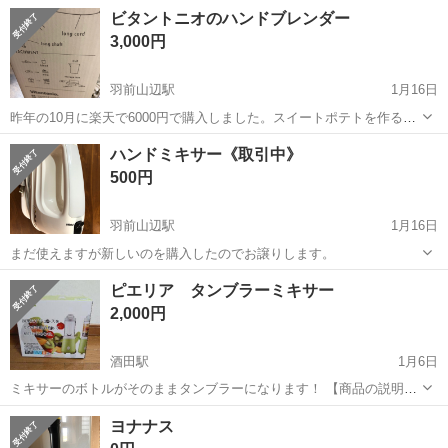
高さ34.5cm×幅15cm×奥行18.3cm×質量2.4kg 以前に親が購入したか、
山形
酒田市
酒田駅
キッチン家電
ミキサー
ビタントニオのハンドブレンダー
貰ったものなのでしょうが別にミキサーがある為出品いたします...
3,000円
羽前山辺駅
1月16日
昨年の10月に楽天で6000円で購入しました。スイートポテトを作るの
に使いたかったのですが固形物のみでのかくはんはできないとのこと
山形
東村山郡
羽前山辺駅
キッチン家電
ビタントニオ
ハンドミキサー《取引中》
でその後使用していません。なので使った回数は一回のみです。チョ
500円
ッパー容器と生クリームなどを泡立...
羽前山辺駅
1月16日
まだ使えますが新しいのを購入したのでお譲りします。
山形
東村山郡
羽前山辺駅
キッチン家電
ピエリア タンブラーミキサー
ハンドミキサー
2,000円
酒田駅
1月6日
ミキサーのボトルがそのままタンブラーになります！ 【商品の説明】
ブランド、メーカー：DOSHISHA 型番：TMS-19A カラー：グリーン
山形
酒田市
酒田駅
キッチン家電
タンブラー
ヨナナス
サイズ：幅11.5×奥行き11.5×高さ28cm 【商品の状態】 使用状況：...