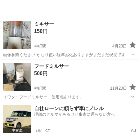
ミキサー
150円
神町駅
4月23日
画像参照ください かなり使い経年劣化ありますがまだまだ現役です
山形
東根市
神町駅
キッチン家電
ミキサー
フードミルサー
500円
神町駅
11月20日
イワタニフードミルサー 使用感あります。
山形
東根市
神町駅
キッチン家電
ミルサー
自社ローンに頼らず車にノレル
理想のクルマがあるけど審査に通らない方へ
Ad
（株）ICT