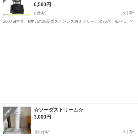
6,500円
山形駅
5月3日
2000ml容量、8枚刃の高品質ステンレス鋼ミキサー。氷も砕けるパワ
フルな性能。 ⚫︎参考価格: 15440円 ⚫︎カラー: ブラック 【8枚刃設計】
山形
山形市
山形駅
キッチン家電
ミキサー
8枚の高品質ステンレス刃は「ノコギリ刃」と「平刃」の2種...
☆ソーダストリーム☆
3,000円
北山形駅
3月2日