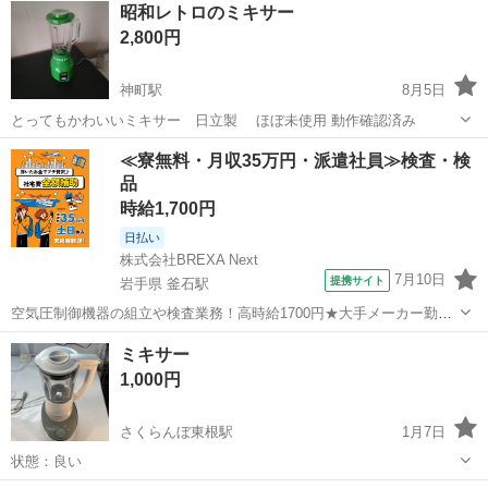
昭和レトロのミキサー
2,800円
神町駅
8月5日
とってもかわいいミキサー 日立製 ほぼ未使用 動作確認済み
山形
東根市
神町駅
キッチン家電
ミキサー
≪寮無料・月収35万円・派遣社員≫検査・検
品
時給1,700円
日払い
株式会社BREXA Next
7月10日
提携サイト
岩手県 釜石駅
空気圧制御機器の組立や検査業務！高時給1700円★大手メーカー勤
務！嬉しい寮費無料！ワンルーム寮完備★マイカー通勤OK＆工場敷地
岩手
釜石市
釜石駅
その他
ミキサー
内に無料駐車場あり★！《岩手県釜石市》 人気の工場のお仕事 ◇空気
1,000円
圧制御機器（シリンダ、バルブ...
さくらんぼ東根駅
1月7日
状態：良い