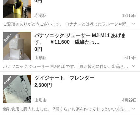
0円
赤湯駅
12月6日
ご覧頂きありがとうございます。 ヨナナスとは凍ったフルーツや野菜
を使って作る新食感のフルーツのことです。
山形
南陽市
赤湯駅
キッチン家電
ヨナナス
パナソニック ジューサー MJ-M11 あげま
す。 ￥11,600 繊維たっ…
0円
山形駅
5月5日
パナソニック ジューサー MJ-M11 です。 買い替えに伴い、出品させ
ていただいます。 食物繊維たっぷりの健康ドリンクをご家庭でいかが
山形
山形市
山形駅
キッチン家電
ジューサー
クイジナート ブレンダー
でしょうか。 写真の本体のみの出品になります。 説明書はパナソニッ
2,500円
ク...
山形市
4月29日
離乳食用に購入しました。 3回くらいお粥を作ってもっといい方法が
見つかったのでしまい込んでいました。 他に何か活用できればいいの
山形
山形市
キッチン家電
クイジナート
ですが、ゆっくり料理する時間も今は取れないため使える方にお譲り
します。 いくらで買ったかは覚え...