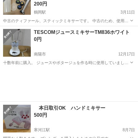
200円
鶴岡駅
3月11日
中古のティファール、スティックミキサーです。 中古のため、使用
感・汚れがあります。ご了承いただける方のみご連絡ください。 下記
山形
鶴岡市
鶴岡駅
キッチン家電
ティファール
TESCOMジュースミキサーTM836ホワイト
4つのアタッチメントが付いています。 ・ブレンダー ・ミンサー ・ウ
0円
ィスク ・アイ...
南陽市
12月17日
十数年前に購入。 ジュースやポタージュを作る時に使用していまし
た。 まだ動きますが、使用しなくなったため、必要としている方にお
山形
南陽市
キッチン家電
ジュース
譲りできたらと思います。 南陽市内で受け取りをお願いいたします。
本日取引OK ハンドミキサー
500円
寒河江駅
8月7日