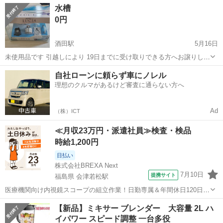
山形
酒田市
キッチン家電
ザル
水槽
ーカー（卵4個用）所属します。 ・ミキサー ・すのこ付き鍋 ...
0円
酒田駅
5月16日
未使用品です 引越しにより 19日までに受け取りできる方へお譲りしま
す 破損等はありません
山形
酒田市
酒田駅
キッチン家電
水槽
自社ローンに頼らず車にノレル
理想のクルマがあるけど審査に通らない方へ
Ad
（株）ICT
≪月収23万円・派遣社員≫検査・検品
時給1,200円
日払い
株式会社BREXA Next
7月10日
提携サイト
福島県 会津若松駅
医療機関向け内視鏡スコープの組立作業！日勤専属＆年間休日120日
★◎20代～40代の男女活躍中！送迎あり！マイカー通勤OK◎無料駐車
福島
会津若松市
会津若松駅
その他
【新品】ミキサー ブレンダー 大容量 2L ハ
場あり★日払いあり◎空調完備で快適作業！《福島県会津若松市》 人
イパワー スピード調整 一台多役
気の工場のお仕事 ◇医療機...