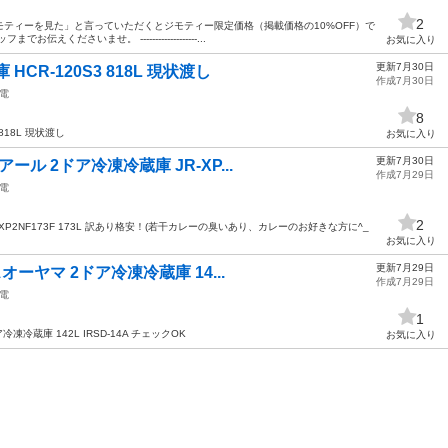
2
ティーを見た」と言っていただくとジモティー限定価格（掲載価格の10%OFF）で
くださいませ。 -------------------...
お気に入り
更新7月30日
CR-120S3 818L 現状渡し
作成7月30日
電
8
818L 現状渡し
お気に入り
更新7月30日
ール 2ドア冷凍冷蔵庫 JR-XP...
作成7月29日
電
2
-XP2NF173F 173L 訳あり格安！(若干カレーの臭いあり、カレーのお好きな方に^_
お気に入り
更新7月29日
オーヤマ 2ドア冷凍冷蔵庫 14...
作成7月29日
電
1
凍冷蔵庫 142L IRSD-14A チェックOK
お気に入り