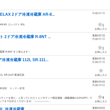
作成8月7日
LAX 2ドア冷凍冷蔵庫 AR-8...
電
AR-85 コンパクト 85L
1
お気に入り
更新8月7日
2ドア冷凍冷蔵庫 R-8NT ...
作成8月7日
電
1
蔵庫 R-8NT すぐ使えます！
お気に入り
更新8月7日
凍冷蔵庫 112L SR-111...
作成8月7日
電
L SR-111P 配達応談
お気に入り
更新8月4日
作成8月4日
東根駅
キッチン家電
4
ティーを見た」と言っていただくとジモティー限定価格（掲載価格の10%OFF）で
くださいませ。 -------------------...
お気に入り
更新8月8日
8L 冷凍冷蔵庫