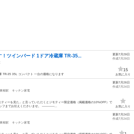
更新7月29日
インバード 1ドア冷蔵庫 TR-35...
作成7月29日
電
15
TR-35 35L コンパクト 一台の価格になります
お気に入り
更新7月26日
作成7月24日
東根駅
キッチン家電
ティーを見た」と言っていただくとジモティー限定価格（掲載価格の10%OFF）で
えくださいませ。 --------------...
お気に入り
更新7月24日
作成7月24日
東根駅
キッチン家電
1