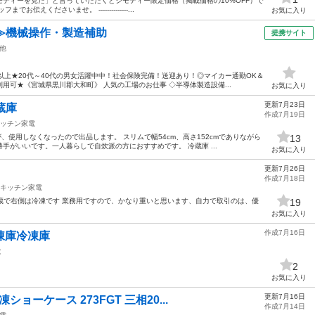
ティーを見た」と言っていただくとジモティー限定価格（掲載価格の10%OFF）で
えくださいませ。 --------------...
お気に入り
≫機械操作・製造補助
提携サイト
他
以上★20代～40代の男女活躍中中！社会保険完備！送迎あり！◎マイカー通勤OK＆
用可★《宮城県黒川郡大和町》 人気の工場のお仕事 ◇半導体製造設備...
お気に入り
更新7月23日
蔵庫
作成7月19日
ッチン家電
、使用しなくなったので出品します。 スリムで幅54cm、高さ152cmでありながら
13
手がいいです。一人暮らしで自炊派の方におすすめです。 冷蔵庫 ...
お気に入り
更新7月26日
作成7月18日
キッチン家電
は冷蔵で右側は冷凍です 業務用ですので、かなり重いと思います、自力で取引のは、優
19
お気に入り
作成7月16日
冷凍庫冷凍庫
電
2
お気に入り
更新7月16日
ショーケース 273FGT 三相20...
作成7月14日