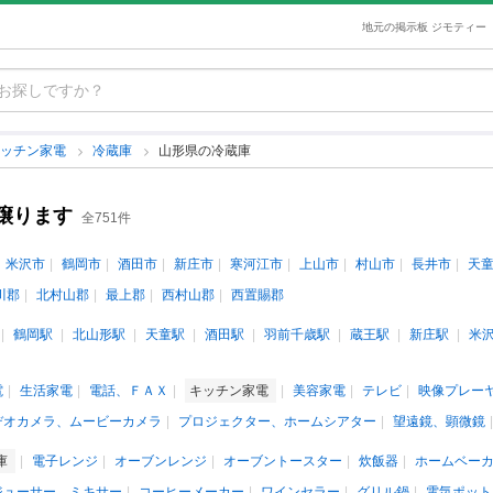
地元の掲示板 ジモティー
キッチン家電
冷蔵庫
山形県の冷蔵庫
譲ります
全751件
米沢市
鶴岡市
酒田市
新庄市
寒河江市
上山市
村山市
長井市
天
川郡
北村山郡
最上郡
西村山郡
西置賜郡
鶴岡駅
北山形駅
天童駅
酒田駅
羽前千歳駅
蔵王駅
新庄駅
米
電
生活家電
電話、ＦＡＸ
キッチン家電
美容家電
テレビ
映像プレー
デオカメラ、ムービーカメラ
プロジェクター、ホームシアター
望遠鏡、顕微鏡
庫
電子レンジ
オーブンレンジ
オーブントースター
炊飯器
ホームベー
ジューサー、ミキサー
コーヒーメーカー
ワインセラー
グリル鍋
電気ポット