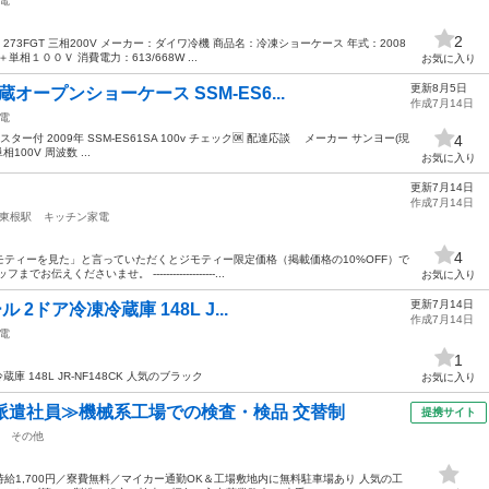
電
2
273FGT 三相200V メーカー：ダイワ冷機 商品名：冷凍ショーケース 年式：2008
単相１００Ｖ 消費電力：613/668W ...
お気に入り
更新8月5日
オープンショーケース SSM-ES6...
作成7月14日
電
付 2009年 SSM-ES61SA 100v チェック🆗 配達応談 メーカー サンヨー(現
4
相100V 周波数 ...
お気に入り
更新7月14日
作成7月14日
東根駅
キッチン家電
4
ティーを見た」と言っていただくとジモティー限定価格（掲載価格の10%OFF）で
くださいませ。 -------------------...
お気に入り
更新7月14日
 2ドア冷凍冷蔵庫 148L J...
作成7月14日
電
1
庫 148L JR-NF148CK 人気のブラック
お気に入り
派遣社員≫機械系工場での検査・検品 交替制
提携サイト
その他
給1,700円／寮費無料／マイカー通勤OK＆工場敷地内に無料駐車場あり 人気の工