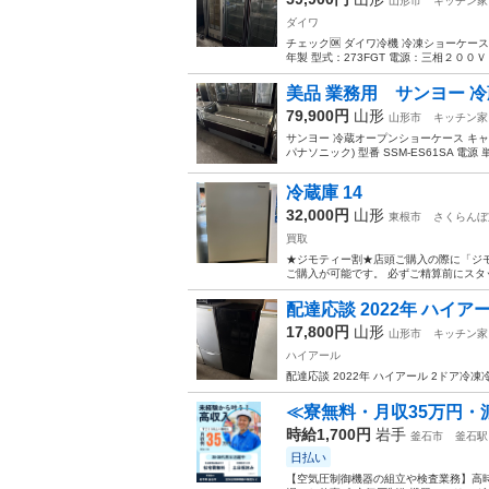
山形市
キッチン家
ダイワ
チェック🆗 ダイワ冷機 冷凍ショーケース 
年製 型式：273FGT 電源：三相２００Ｖ＋
美品 業務用 サンヨー 冷蔵
79,900円
山形
山形市
キッチン家
サンヨー 冷蔵オープンショーケース キャスター
パナソニック) 型番 SSM-ES61SA 電源 単
冷蔵庫 14
32,000円
山形
東根市
さくらんぼ
買取
★ジモティー割★店頭ご購入の際に「ジモ
ご購入が可能です。 必ずご精算前にスタッフまでお伝え
配達応談 2022年 ハイアール
17,800円
山形
山形市
キッチン家
ハイアール
配達応談 2022年 ハイアール 2ドア冷凍冷蔵
≪寮無料・月収35万円・
時給1,700円
岩手
釜石市
釜石駅
日払い
【空気圧制御機器の組立や検査業務】高時