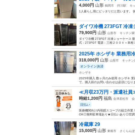
4,000円
山形
鶴岡市
狩川駅
キ
1人暮らし用にピッタリだと思います。 
ダイワ冷機 273FGT 
79,900円
山形
山形市
キッチン家
ダイワ冷機 273FGT 冷凍ショーケース
式：273FGT 電源：三相２００Ｖ＋単相１０
2025年 ホシザキ 業務用冷蔵庫
318,000円
山形
山形市
キッチン
オンライン決済
ホシザキ
2025年購入 数ヶ月のみ使用 ホシザキ 業務
で、購入前のお問い合わせは必須になります
≪月収23万円・派遣社員
時給1,200円
福島
会津若松市
会
日払い
医療機関向け内視鏡スコープの組立作業！
OK◎無料駐車場あり★日払いあり◎空調完
冷蔵庫 29
15,000円
山形
東根市
さくらんぼ