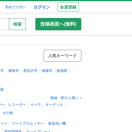
ログイン
会員登録
初めての方へ
投稿画面へ(無料)
検索
人気キーワード
童市
東根市
尾花沢市
南陽市
飽海郡
沢駅
路線・駅から選ぶ
ヤー、レコーダー
カメラ
オーディオ
その他
カリー
フードプロセッサー
食器洗い機
電磁調理器
ホットプレート