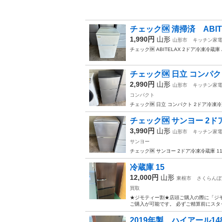
チェック🆗 清掃済 ABITE
1,990円
山形
山形市
キッチン家
チェック🆗 ABITELAX 2ドア冷凍冷蔵庫 
チェック🆗 日立 コンパクト 
2,990円
山形
山形市
キッチン家
コンパクト
チェック🆗 日立 コンパクト 2ドア冷凍冷
チェック🆗 サンヨー 2ドア冷
3,990円
山形
山形市
キッチン家
サンヨー
チェック🆗 サンヨー 2ドア冷凍冷蔵庫 112
冷蔵庫 15
12,000円
山形
東根市
さくらんぼ
買取
★ジモティー割★店頭ご購入の際に「ジモ
ご購入が可能です。 必ずご精算前にスタッフまでお伝え
2019年製 ハイアール14