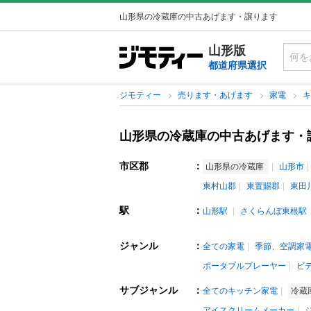
山形県の冷蔵庫の中古あげます・譲ります
山形版
都道府県選択
ジモティー
売ります・あげます
家電
山形県の冷蔵庫の中古あげます・
市区郡
：
山形県の冷蔵庫
山形市
東村山郡
東置賜郡
東田
駅
：
山形駅
さくらんぼ東根駅
ジャンル
：
全ての家電
季節、空調家
ポータブルプレーヤー
ビ
サブジャンル
：
全てのキッチン家電
冷蔵
アイスクリームメーカー