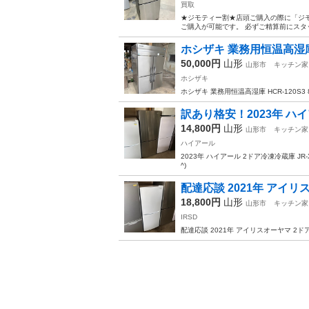
買取
★ジモティー割★店頭ご購入の際に「ジモ
ご購入が可能です。 必ずご精算前にスタッフまでお伝え
ホシザキ 業務用恒温高湿庫 H
50,000円
山形
山形市
キッチン家
ホシザキ
ホシザキ 業務用恒温高湿庫 HCR-120S3 
訳あり格安！2023年 ハイア
14,800円
山形
山形市
キッチン家
ハイアール
2023年 ハイアール 2ドア冷凍冷蔵庫 JR
^)
配達応談 2021年 アイリス
18,800円
山形
山形市
キッチン家
IRSD
配達応談 2021年 アイリスオーヤマ 2ドア冷