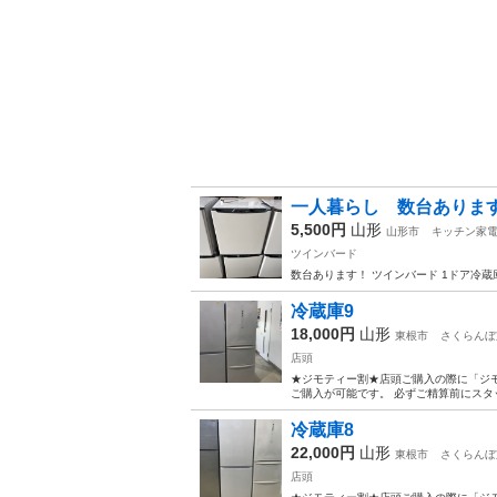
一人暮らし 数台あります！ツ
5,500円
山形
山形市
キッチン家
ツインバード
数台あります！ ツインバード 1ドア冷蔵庫 
冷蔵庫9
18,000円
山形
東根市
さくらんぼ
店頭
★ジモティー割★店頭ご購入の際に「ジモ
ご購入が可能です。 必ずご精算前にスタッフまでお伝
冷蔵庫8
22,000円
山形
東根市
さくらんぼ
店頭