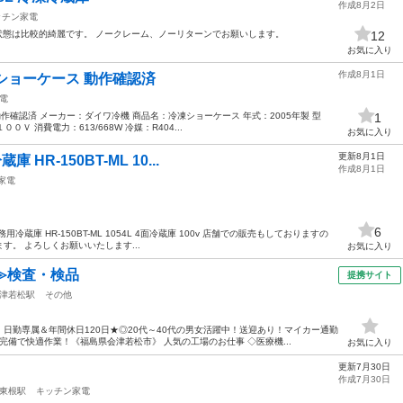
作成8月2日
ッチン家電
状態は比較的綺麗です。 ノークレーム、ノーリターンでお願いします。
12
お気に入り
作成8月1日
冷凍ショーケース 動作確認済
電
 動作確認済 メーカー：ダイワ冷機 商品名：冷凍ショーケース 年式：2005年製 型
1
０Ｖ 消費電力：613/668W 冷媒：R404...
お気に入り
更新8月1日
 HR-150BT-ML 10...
作成8月1日
家電
6
用冷蔵庫 HR-150BT-ML 1054L 4面冷蔵庫 100v 店舗での販売もしておりますの
。 よろしくお願いいたします...
お気に入り
≫検査・検品
提携サイト
津若松駅
その他
日勤専属＆年間休日120日★◎20代～40代の男女活躍中！送迎あり！マイカー通勤
備で快適作業！《福島県会津若松市》 人気の工場のお仕事 ◇医療機...
お気に入り
更新7月30日
作成7月30日
東根駅
キッチン家電