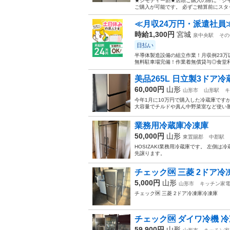
★ジモティー割★店頭ご購入の際に「ジモ
ご購入が可能です。 必ずご精算前にスタッフまでお伝
≪月収24万円・派遣社員
時給1,300円
宮城
泉中央駅
その
日払い
半導体製造設備の組立作業！月収例23万
無料駐車場完備！作業着無償貸与◎食堂利
美品265L 日立製3ドア冷
60,000円
山形
山形市
山形駅
キ
今年1月に10万円で購入した冷蔵庫ですが
大容量でチルドや真ん中野菜室など使い勝
業務用冷蔵庫冷凍庫
50,000円
山形
東置賜郡
中郡駅
HOSIZAKI業務用冷蔵庫です。 左側
先譲ります。
チェック🆗 三菱 2ドア
5,000円
山形
山形市
キッチン家
チェック🆗 三菱 2ドア冷凍庫冷凍庫
チェック🆗 ダイワ冷機 冷凍
59,900円
山形