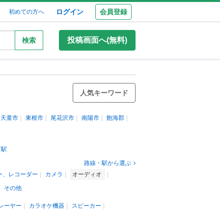
ログイン
会員登録
初めての方へ
投稿画面へ(無料)
検索
人気キーワード
天童市
東根市
尾花沢市
南陽市
飽海郡
町駅
路線・駅から選ぶ
ー、レコーダー
カメラ
オーディオ
その他
レーヤー
カラオケ機器
スピーカー