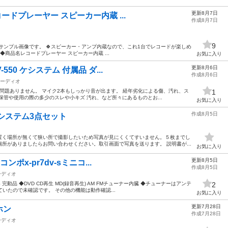
更新8月7日
レコードプレーヤー スピーカー内蔵 ...
作成8月7日
9
はサンプル画像です。 🍀スピーカー・アンプ内蔵なので、これ1台でレコードが楽しめ
o ◆商品名レコードプレーヤー スピーカー内蔵 ...
お気に入り
更新8月6日
-550 ケシステム 付属品 ダ...
作成8月6日
ーディオ
て問題ありません。 マイク2本もしっかり音が出ます。 経年劣化による傷、汚れ、ス
1
保管や使用の際の多少のスレや小キズ 汚れ、など所々にあるものとお...
お気に入り
作成8月5日
システム3点セット
置く場所が無くて狭い所で撮影したいため写真が見にくくてすいません。５枚までし
所がありましたらお問い合わせください。取引画面で写真を送ります。 説明書が...
お気に入り
更新8月5日
コンポx-pr7dv‐sミニコ...
作成8月5日
ーディオ
 完動品 ◆DVD CD再生 MD(録音再生) AM FMチューナー内臓 ◆チューナーはアンテ
2
いたので未確認です。 その他の機能は動作確認...
お気に入り
更新7月28日
ホン
作成7月28日
ーディオ