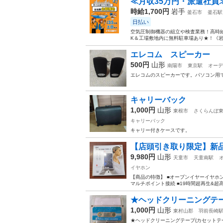
≪月収35万円・派遣社員
時給1,700円
岩手
釜石市
釜石駅
日払い
空気圧制御機器の組立や検査業務！高時給
K＆工場敷地内に無料駐車場あり★！《岩
エレコム スピーカー
500円
山形
南陽市
東京駅
オーデ
エレコムのスピーカーです。パソコン用
キャリーバック
1,000円
山形
東根市
さくらんぼ
キャリーバック
キャリー付きケースです。
【店頭引き取り限定】新品未
9,980円
山形
天童市
天童南駅
イヤホン
【商品の特徴】 ■オープンイヤーイヤホン
マルチポイント接続 ■19時間超再生&超高
★ヘッドクリーニングテー
1,000円
山形
東村山郡
羽前長崎
★ヘッドクリーニングテープ(カセットテープ