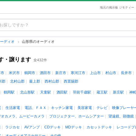
地元の掲示板 ジモティー
オーディオ
山形県のオーディオ
す・譲ります
全432件
形市
米沢市
鶴岡市
酒田市
新庄市
寒河江市
上山市
村山市
長井市
川郡
北村山郡
最上郡
西村山郡
西置賜郡
鶴岡駅
北山形駅
天童駅
酒田駅
羽前千歳駅
蔵王駅
新庄駅
神
電
生活家電
電話、ＦＡＸ
キッチン家電
美容家電
テレビ
映像プレーヤ
デオカメラ、ムービーカメラ
プロジェクター、ホームシアター
望遠鏡、顕微鏡
ポ
ラジカセ
AVアンプ
CDデッキ
MDデッキ
カセットデッキ
レコードプ
ア
オーディオアクセサリー
その他