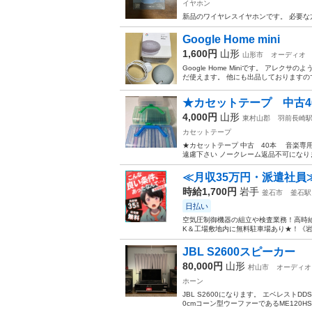
イヤホン
新品のワイヤレスイヤホンです。 必要な
Google Home mini
1,600円
山形
山形市
オーディオ
Google Home Miniです。 ア
だ使えます。 他にも出品しております
★カセットテープ 中古4
4,000円
山形
東村山郡
羽前長崎
カセットテープ
★カセットテープ 中古 40本 音楽専用H
遠慮下さい ノークレーム返品不可になり
≪月収35万円・派遣社員
時給1,700円
岩手
釜石市
釜石駅
日払い
空気圧制御機器の組立や検査業務！高時給
K＆工場敷地内に無料駐車場あり★！《岩
JBL S2600スピーカー
80,000円
山形
村山市
オーディオ
ホーン
JBL S2600になります。 エベレスト
0cmコーン型ウーファーであるME120H