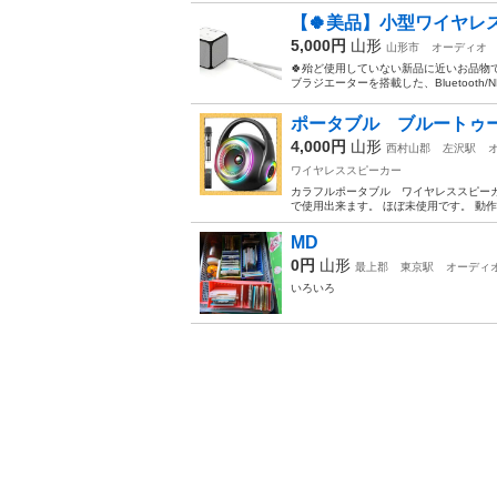
【🍀美品】小型ワイヤレ
5,000円
山形
山形市
オーディオ
🍀殆ど使用していない新品に近いお品物で
ブラジエーターを搭載した、Bluetoot
ポータブル ブルートゥ
4,000円
山形
西村山郡
左沢駅
ワイヤレススピーカー
カラフルポータブル ワイヤレススピーカ
で使用出来ます。 ほぼ未使用です。 動作
MD
0円
山形
最上郡
東京駅
オーディ
いろいろ