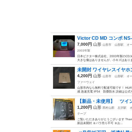
Victor CD MD コンポ N
7,000円
山形
山形市
山形駅
オ
2003年製
日本ビクター株式会社、2003年製のCD
大きな傷はありませんが、小キズはありま
未開封 ワイヤレスイヤホ
4,200円
山形
山形市
山形駅
オ
ファーウェイ
山形市内なら無料で配達可能です！ HUAWE
感 急速充電 IP54 防塵防水 詳細は公式
【新品・未使用】 ツインウッ
1,200円
山形
西村山郡
左沢駅
テープ
ご覧いただきありがとうございます Thanks ◡̈ 
新品未開封 ☺︎︎︎︎バラ売り不可‪‬ ☺︎︎︎︎お...