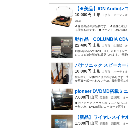
【🍀美品】ION Audio
10,000円
山形
山形市
オーディオ
USB
🍀稼働美品のお品物です。 🍀画像①②
る優れものです。 ◆ブランド ION Audi
動作品 COLUMBIA CDV
22,400円
山形
山形市
山形駅
オ
動作確認済みでDVD、CD、カセット全
レによる塗装剥がれ等見られます。 長期
パナソニック スピーカー
10,000円
山形
山形市
オーディオ
型が古く、全体的に使用感があります。
か写真が載せられないため、撮影希望の個
pioneer DVDMD搭載ミニ
7,000円
山形
天童市
乱川駅
オ
◆パイオニア ミニコンポ ｘ―PR7DV―S
ナ無い為、DVDは別レコーダーで再生して
【新品】ワイヤレスイヤ
1,500円
山形
酒田市
酒田駅
オ