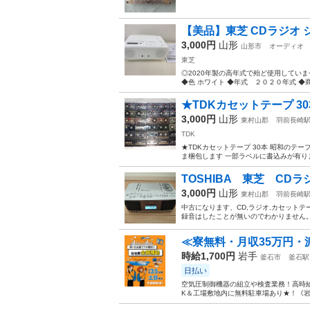
【美品】東芝 CDラジオ シ
3,000円
山形
山形市
オーディオ
東芝
◎2020年製の高年式で殆ど使用していませ
◆色 ホワイト ◆年式 ２０２０年式 ◆商品
★TDKカセットテープ 
3,000円
山形
東村山郡
羽前長崎
TDK
★TDKカセットテープ 30本 昭和のテ
ま梱包します 一部ラベルに書込みが有りま
TOSHIBA 東芝 CDラジ
3,000円
山形
東村山郡
羽前長崎
中古になります、CD,ラジオ,カセットテー
録音はしたことが無いのでわかりません。
≪寮無料・月収35万円・
時給1,700円
岩手
釜石市
釜石駅
日払い
空気圧制御機器の組立や検査業務！高時給
K＆工場敷地内に無料駐車場あり★！《岩