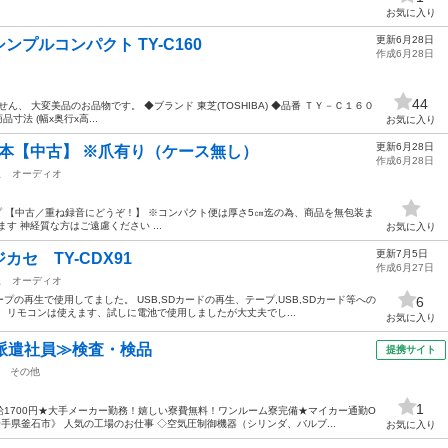
お気に入り
更新6月28日
ンプルコンパクト TY-C160
作成6月28日
44
ん、 大変美品のお品物です。 ◆ブランド 東芝(TOSHIBA) ◆品番 ＴＹ－Ｃ１６０
寸法 (幅x奥行x高...
お気に入り
更新6月28日
30本【中古】 ※爪有り（ケース無し）
作成6月28日
駅
オーディオ
ープ 【中古／重ね録音にどうぞ！】 ※コンパクト便は厚さ5㎝迄の為、商品を無包装ま
す 神経質な方はご遠慮ください ...
お気に入り
更新7月5日
カセ TY-CDX91
作成6月27日
駅
オーディオ
プの再生で使用してました。 USB,SDカードの再生、テープ,USB,SDカード等への
6
 リモコンは使えます、試しに電池で使用しましたが大丈夫でし...
お気に入り
派遣社員≫検査・検品
提携サイト
その他
1
1700円★大手メーカー勤務！嬉しい寮費無料！ワンルーム寮完備★マイカー通勤O
手県釜石市》 人気の工場のお仕事 ◇空気圧制御機器（シリンダ、バルブ...
お気に入り