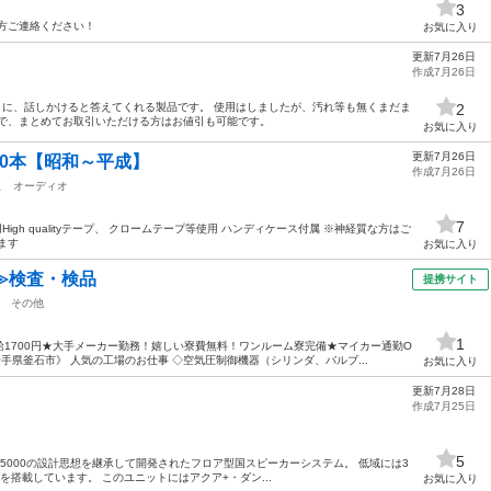
3
方ご連絡ください！
お気に入り
更新7月26日
作成7月26日
レクサのように、話しかけると答えてくれる製品です。 使用はしましたが、汚れ等も無くまだま
2
ので、まとめてお取引いただける方はお値引も可能です。
お気に入り
更新7月26日
0本【昭和～平成】
作成7月26日
駅
オーディオ
7
igh qualityテープ、 クロームテープ等使用 ハンディケース付属 ※神経質な方はご
ます
お気に入り
≫検査・検品
提携サイト
その他
1
1700円★大手メーカー勤務！嬉しい寮費無料！ワンルーム寮完備★マイカー通勤O
手県釜石市》 人気の工場のお仕事 ◇空気圧制御機器（シリンダ、バルブ...
お気に入り
更新7月28日
作成7月25日
5
DDS5000の設計思想を継承して開発されたフロア型国スピーカーシステム。 低域には3
Sを搭載しています。 このユニットにはアクア+・ダン...
お気に入り