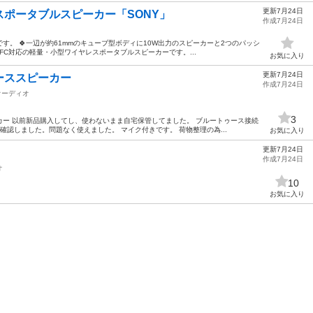
更新7月24日
スポータブルスピーカー「SONY」
作成7月24日
す。 🍀一辺が約61mmのキューブ型ボディに10W出力のスピーカーと2つのパッシ
h/NFC対応の軽量・小型ワイヤレスポータブルスピーカーです。...
お気に入り
更新7月24日
ーススピーカー
作成7月24日
オーディオ
3
ー 以前新品購入してし、使わないまま自宅保管してました。 ブルートゥース接続
確認しました。問題なく使えました。 マイク付きです。 荷物整理の為...
お気に入り
更新7月24日
作成7月24日
オ
10
お気に入り