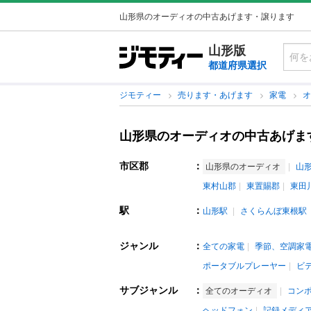
山形県のオーディオの中古あげます・譲ります
山形版
都道府県選択
ジモティー
売ります・あげます
家電
山形県のオーディオの中古あげま
市区郡
：
山形県のオーディオ
山
東村山郡
東置賜郡
東田
駅
：
山形駅
さくらんぼ東根駅
ジャンル
：
全ての家電
季節、空調家
ポータブルプレーヤー
ビ
サブジャンル
：
全てのオーディオ
コン
ヘッドフォン
記録メディ