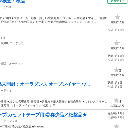
≫検査・検品
提携サイト
その他
1700円★大手メーカー勤務！嬉しい寮費無料！ワンルーム寮完備★マイカー通勤O
手県釜石市》 人気の工場のお仕事 ◇空気圧制御機器（シリンダ、バルブ...
お気に入り
作成7月12日
ィオ
で使用していました。
1
お気に入り
更新7月11日
作成7月11日
東根駅
オーディオ
3
お気に入り
更新7月6日
開封：オーラダンス オープンイヤー ウ...
作成7月6日
オーディオ
4
設計 ■360°の音響体験 高音質 ■音漏れを最大限抑える独自設計 ■ストレスフリーな
速充電 【オープンイヤーイヤホン設計】O...
お気に入り
更新6月29日
プ(カセットテープ用)◎稀少品／絶盤品★...
作成6月29日
駅
オーディオ
用)◎稀少品／絶盤品★National
1