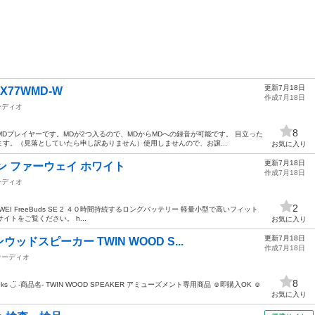
更新7月18日
S-X77WMD-W
作成7月18日
ーディオ
8
,MDプレイヤーです。MDが2つ入るので、MDからMDへの録音が可能です。 目立った
す。（見落としていたら申し訳ありません）使用しませんので、お譲...
お気に入り
更新7月18日
ン ファーウェイ ホワイト
作成7月18日
ーディオ
2
I FreeBuds SE 2 ４０時間持続するロングバッテリー 軽量小型で高いフィット
サイトをご覧ください。 h...
お気に入り
更新7月18日
ドスピーカー TWIN WOOD S...
作成7月18日
オーディオ
8
-商品名- TWIN WOOD SPEAKER アミューズメント専用商品 ☺︎︎︎︎即購入‪OK ☺︎︎︎︎
お気に入り