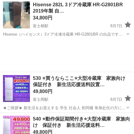
静岡
熱海市
キッチン家電
セット
Hisense 282L 3ドア冷蔵庫 HR-G2801BR
ある人気セットです。 新生活を始める ・学生さん ・社会人 ・単身赴
2019年製 自…
任 ・カッ...
34,800円
富士根駅
8月7日
Hisense（ハイセンス）3ドア冷凍冷蔵庫 HR-G2801BR の出品です。
容量282Lで、一人暮らしはもちろん二人暮らしにも使いやすいサイズ
静岡
富士宮市
富士根駅
キッチン家電
です。 木目調ブラウンの高級感あるデザインで、お部屋にも馴染み
ま...
530 ⭐️買うならここ⭐️大型冷蔵庫 家族向け
保証付き 新生活応援送料設置…
49,800円
富士岡駅
8月7日
★ご挨拶★ 新生活をお迎えする 学生 社会人 初同棲 単身赴任の方に、
大好評の大型冷蔵庫になります。 【階段運搬】追加料金なし 【送料設
静岡
裾野市
富士岡駅
キッチン家電
商品
540 ⭐️動作保証期間付き⭐️大型冷蔵庫 家族向
置込み】 当ショップの家電は、大手不動産の家電付きアパートに設置
け 保証付き 新生活応援送料…
する予定であっ...
49,800円