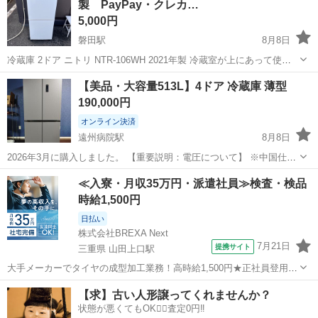
製 PayPay・クレカ…
する予定であっ...
5,000円
磐田駅
8月8日
冷蔵庫 2ドア ニトリ NTR-106WH 2021年製 冷蔵室が上にあって使い
やすい（73L） たっぷり入る冷凍庫スペース33L 天板は重さ30kg・耐
静岡
磐田市
磐田駅
キッチン家電
NTR
【美品・大容量513L】4ドア 冷蔵庫 薄型
熱100℃まで 取り出しやすいドアポケット 入れる物に合わせて変更
190,000円
で...
オンライン決済
遠州病院駅
8月8日
2026年3月に購入しました。 ​【重要説明：電圧について】 ※中国仕様
の家電のため、電圧は220Vです。日本国内（100V）で使用する場合
静岡
浜松市
遠州病院駅
キッチン家電
電圧
≪入寮・月収35万円・派遣社員≫検査・検品
は、別途変圧器（アップトランス）が必要となりますのでご注意くだ
時給1,500円
さい。 ​【スペック】...
日払い
株式会社BREXA Next
7月21日
提携サイト
三重県 山田上口駅
大手メーカーでタイヤの成型加工業務！高時給1,500円★正社員登用制
度あり！ワンルーム寮完備！マイカー通勤OK！無料駐車場あり！《三
三重
伊勢市
山田上口駅
その他
【求】古い人形譲ってくれませんか？
重県伊勢市》 人気の工場のお仕事 ◇タイヤの製造◇ トラック・バ
状態が悪くてもOK🙆‍♀️査定0円‼️
ス・RV車用を中心とした...