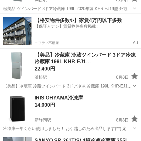
極美品 ツインバード 3ドア冷蔵庫 199L 2020年製 KHR-EJ19型 外観・
内観ともに目立つ傷や汚れ、凹みはなく、非常に綺麗な状態です。 嫌
静岡
浜松市
浜松駅
キッチン家電
【格安物件多数✨】家賃4万円以下多数
なニオイやパッキンのカビ等もございません。 動作確認済み。 冷却機
【保証人ナシ】賃貸物件多数掲載！
能な...
Ad
ニフティ不動産
【美品】冷蔵庫 冷蔵ツインバード 3ドア冷凍
冷蔵庫 199L KHR-EJ1…
22,400円
浜松駅
8月8日
【美品】冷蔵庫 冷蔵ツインバード 3ドア冷凍 冷蔵庫 199L KHR-EJ19
型 2020年製 動作確認済 幅525mm スリム 切替室付 TWINBIRD 商品に
静岡
浜松市
浜松駅
キッチン家電
IRIS OHYAMA冷凍庫
興味をもっていただき、ありがとうございます。 以下をお読...
14,000円
新静岡駅
8月8日
冷凍庫一年くらい使用しました！ お引越しのため出品します(^^) 定価
27,800円 中は、3段。引き出しが、割れてしまってる部分がありま
静岡
静岡市
新静岡駅
キッチン家電
SANYO SR‑361T(S) 4段冷凍冷蔵庫 355L