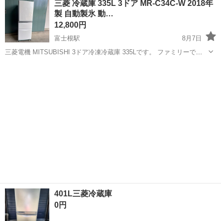
三菱 冷蔵庫 335L 3ドア MR-C34C-W 2018年
【商品詳細】 メーカー：Haier／ハイアール 型番：JR-N130...
製 自動製氷 動…
12,800円
富士根駅
8月7日
三菱電機 MITSUBISHI 3ドア冷凍冷蔵庫 335Lです。 ファミリーでも
使いやすい335Lサイズで、冷蔵室・野菜室・冷凍室の3ドアタイプで
静岡
富士宮市
富士根駅
キッチン家電
ドア
す。 【商品詳細】 メーカー：三菱電機 MITSUBISHI ...
401L三菱冷蔵庫
0円