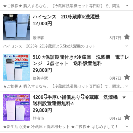
★ご挨拶★ 購入するなら、【冷蔵庫洗濯機セット専門店】で、間違い
なし！！ 販売セット台数年間 3000台販売実績 新生活をお迎えする 学
静岡
焼津市
藤枝駅
キッチン家電
商品
ハイセンス 2D冷蔵庫&洗濯機
生 社会人 初同棲 単身赴任の方に、大好評のセットになっておりま
12,000円
す。 【階段運...
鷲津駅
8月7日
ハイセンス 2023年 2D冷蔵庫と5.5kg洗濯機のセット
静岡
湖西市
鷲津駅
キッチン家電
510 ⭐️保証期間付き⭐️冷蔵庫 洗濯機 電子レ
ンジ 3点セット 送料設置無料
29,800円
修善寺駅
8月7日
★ご挨拶★ 購入するなら、【冷蔵庫洗濯機セット専門店】で、間違い
なし！！ 販売セット台数年間 3000台販売実績 新生活をお迎えする 学
静岡
伊豆市
修善寺駅
キッチン家電
商品
4206👇手厚い補償あり👇冷蔵庫 洗濯機 ⭐️
生 社会人 初同棲 単身赴任の方に、大好評のセットになっておりま
送料設置運搬無料⭐️
す。 【階段運...
29,800円
熱海市
8月7日
★新生活応援★ 冷蔵庫＋洗濯機セット ★ご挨拶★ はじめまして！
【冷蔵庫・洗濯機セット専門店】です！ 年間 3000台以上販売実績 の