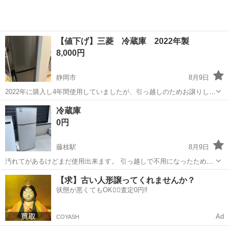
【値下げ】三菱 冷蔵庫 2022年製
8,000円
静岡市
8月9日
2022年に購入し4年間使用していましたが、引っ越しのためお譲りしま
す。大きな汚れはなく問題なく使用できます。8月末に自宅玄関先まで
静岡
静岡市
キッチン家電
冷蔵庫
取りに来ていただける方優先です。
0円
藤枝駅
8月9日
汚れてがあるけどまだ使用出来ます。 引っ越しで不用になったため出
品します。 動作確認済み。
静岡
榛原郡
藤枝駅
キッチン家電
【求】古い人形譲ってくれませんか？
状態が悪くてもOK🙆‍♀️査定0円‼️
Ad
COYASH