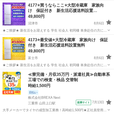
かどうか確認できていません。 部品取りや修理用として必要な方がい
静岡
榛原郡
藤枝駅
キッチン家電
部品取り
4177⭐️買うならここ⭐️大型冷蔵庫 家族向
らっしゃいましたら、ぜひご検討ください。 動作保証はできませんの
け 保証付き 新生活応援送料設置…
で、ご了承いただける方のみ...
49,800円
沼津市
8月6日
★ご挨拶★ 新生活をお迎えする 学生 社会人 初同棲 単身赴任の方に、
大好評の大型冷蔵庫になります。 【階段運搬】追加料金なし 【送料設
静岡
沼津市
キッチン家電
商品
4173⭐️最安値⭐️大型冷蔵庫 家族向け 保証
置込み】 当ショップの家電は、大手不動産の家電付きアパートに設置
付き 新生活応援送料設置無料
する予定であっ...
49,800円
富士市
8月6日
★ご挨拶★ 新生活をお迎えする 学生 社会人 初同棲 単身赴任の方に、
大好評の大型冷蔵庫になります。 【階段運搬】追加料金なし 【送料設
静岡
富士市
キッチン家電
商品
≪寮完備・月収35万円・派遣社員≫自動車系
置込み】 当ショップの家電は、大手不動産の家電付きアパートに設置
工場での検査・検品 交替制
する予定であっ...
時給1,500円
日払い
株式会社BREXA Next
7月13日
提携サイト
三重県 山田上口駅
大手メーカーでタイヤの成型加工業務！高時給1,500円★正社員登用制