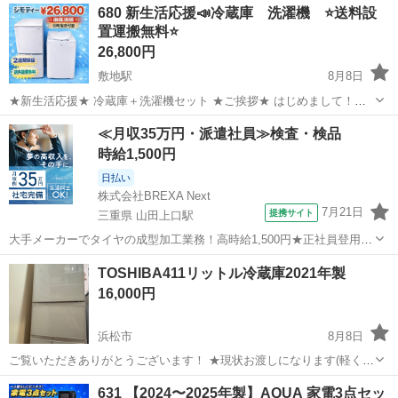
680 新生活応援📣冷蔵庫 洗濯機 ⭐️送料設
置運搬無料⭐️
26,800円
敷地駅
8月8日
★新生活応援★ 冷蔵庫＋洗濯機セット ★ご挨拶★ はじめまして！
【冷蔵庫・洗濯機セット専門店】です！ 年間 3000台以上販売実績 の
静岡
磐田市
敷地駅
キッチン家電
新生活
≪月収35万円・派遣社員≫検査・検品
ある人気セットです。 新生活を始める ・学生さん ・社会人 ・単身赴
時給1,500円
任 ・カッ...
日払い
株式会社BREXA Next
7月21日
提携サイト
三重県 山田上口駅
大手メーカーでタイヤの成型加工業務！高時給1,500円★正社員登用制
度あり！ワンルーム寮完備！マイカー通勤OK！無料駐車場あり！《三
三重
伊勢市
山田上口駅
その他
TOSHIBA411リットル冷蔵庫2021年製
重県伊勢市》 人気の工場のお仕事 ◇タイヤの製造◇ トラック・バ
16,000円
ス・RV車用を中心とした...
浜松市
8月8日
ご覧いただきありがとうございます！ ★現状お渡しになります(軽く拭
き取りはしますが、その他清掃なし) 👆８月引取の方、お値段ご相談く
静岡
浜松市
キッチン家電
家族
631 【2024〜2025年製】AQUA 家電3点セッ
ださい！ 2021年に購入した411リットルのTOSHIBA冷蔵庫です。 中