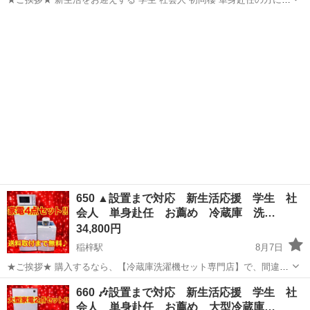
大好評の3ドア大型冷蔵庫になります。 【階段運搬】追加料金なし
静岡
牧之原市
金谷駅
キッチン家電
【送料設置込み】 当ショップの家電は、大手不動産の家電付きアパー
トに設置する予定...
650 ▲設置まで対応 新生活応援 学生 社
会人 単身赴任 お薦め 冷蔵庫 洗…
34,800円
稲梓駅
8月7日
★ご挨拶★ 購入するなら、【冷蔵庫洗濯機セット専門店】で、間違い
なし！！ 販売セット台数年間 3000台販売実績 新生活をお迎えする 学
静岡
賀茂郡
稲梓駅
キッチン家電
単身赴任
660 🎶設置まで対応 新生活応援 学生 社
生 社会人 初同棲 単身赴任の方に、大好評のセットになっておりま
会人 単身赴任 お薦め 大型冷蔵庫…
す。 【階段運...