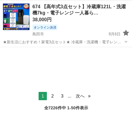
度あり！ワンルーム寮完備！マイカー通勤OK！無料駐車場あり！《三
三重
伊勢市
山田上口駅
その他
674 【高年式3点セット】冷蔵庫121L・洗濯
重県伊勢市》 人気の工場のお仕事 ◇タイヤの製造◇ トラック・バ
機7kg・電子レンジ 一人暮ら…
ス・RV車用を中心とした...
38,000円
オンライン決済
島田市
8月6日
★新生活におすすめ！家電3点セット★ 冷蔵庫・洗濯機・電子レンジ
のすぐに生活を始められるお得な3点セットです✨ 冷蔵庫・洗濯機はツ
静岡
島田市
キッチン家電
ツインバード
インバードで、2024年製＆2023年製の高年式！ 洗濯機は余裕のある
7kgタイプなので、...
1
2
3
...
次へ
全7226件中 1-50件表示