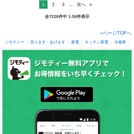
1
2
3
...
次へ
全7226件中 1-50件表示
ページTOPへ
ジモティー
売ります・あげます
家電
キッチン家電
冷蔵庫