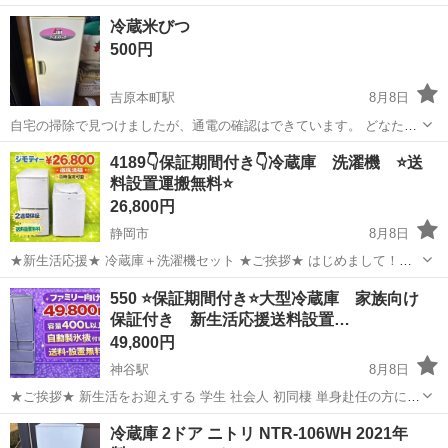
蔵 若干冷えが弱い気がします（気のせいかも) 冷凍 問題無し 市内
静岡
藤枝市
藤枝駅
キッチン家電
冷蔵米びつ
であれば建物１階まで1,000円で配送可能
500円
吉原本町駅
8月8日
自宅の掃除で見つけましたが、通電の確認はできています。 どなたか
使っていただける方に。 8/11の早朝で一旦終了しますので、お急ぎ下
静岡
富士市
吉原本町駅
キッチン家電
4189👇保証期間付き👇冷蔵庫 洗濯機 ⭐️送
さい。
料設置運搬無料⭐️
26,800円
静岡市
8月8日
★新生活応援★ 冷蔵庫＋洗濯機セット ★ご挨拶★ はじめまして！
【冷蔵庫・洗濯機セット専門店】です！ 年間 3000台以上販売実績 の
静岡
静岡市
キッチン家電
セット
550 ⭐️保証期間付き⭐️大型冷蔵庫 家族向け
ある人気セットです。 新生活を始める ・学生さん ・社会人 ・単身赴
保証付き 新生活応援送料設置…
任 ・カッ...
49,800円
神谷駅
8月8日
★ご挨拶★ 新生活をお迎えする 学生 社会人 初同棲 単身赴任の方に、
大好評の大型冷蔵庫になります。 【階段運搬】追加料金なし 【送料設
静岡
富士市
神谷駅
キッチン家電
商品
冷蔵庫 2ドア ニトリ NTR-106WH 2021年
置込み】 当ショップの家電は、大手不動産の家電付きアパートに設置