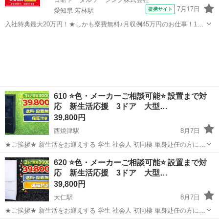
7月17日
提携サイト
愛知県 若林駅
入社特典最大20万円！★しかも寮費無料♪月収例45万円のお仕事！1年
目で年収560万円も可能！あなたの手で自動車をつくりませんか？ お
愛知
豊田市
若林駅
その他
仕事について トヨタ車体各工場でのミニバン・SUV新車製造に関わる
諸作業。 【プレス】巨...
610 ⭐️色・メーカーご相談可能⭐️ 設置まで対
応 新生活応援 3ドア 大型…
39,800円
西焼津駅
8月7日
★ご挨拶★ 新生活をお迎えする 学生 社会人 初同棲 単身赴任の方に、
大好評の3ドア大型冷蔵庫になります。 【階段運搬】追加料金なし
静岡
藤枝市
西焼津駅
キッチン家電
商品
620 ⭐️色・メーカーご相談可能⭐️ 設置まで対
【送料設置込み】 当ショップの家電は、大手不動産の家電付きアパー
応 新生活応援 3ドア 大型…
トに設置する予定...
39,800円
大仁駅
8月7日
★ご挨拶★ 新生活をお迎えする 学生 社会人 初同棲 単身赴任の方に、