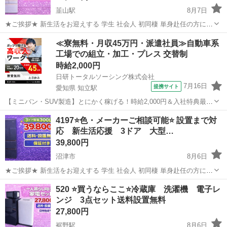
韮山駅
8月7日
★ご挨拶★ 新生活をお迎えする 学生 社会人 初同棲 単身赴任の方に、
大好評の大型冷蔵庫になります。 【階段運搬】追加料金なし 【送料設
静岡
沼津市
韮山駅
キッチン家電
商品
≪寮無料・月収45万円・派遣社員≫自動車系
置込み】 当ショップの家電は、大手不動産の家電付きアパートに設置
工場での組立・加工・プレス 交替制
する予定であっ...
時給2,000円
日研トータルソーシング株式会社
7月16日
提携サイト
愛知県 知立駅
【ミニバン・SUV製造】とにかく稼げる！時給2,000円＆入社特典最大
20万円支給！／寮費無料＆生活備品付き／土日休み／未経験OK＆研修
愛知
刈谷市
知立駅
その他
4197⭐️色・メーカーご相談可能⭐️ 設置まで対
あり◎ ミニバン・SUV製造 トヨタ車体各工場でのミニバン・SUV新
応 新生活応援 3ドア 大型…
車製造に関わる諸作...
39,800円
沼津市
8月6日
★ご挨拶★ 新生活をお迎えする 学生 社会人 初同棲 単身赴任の方に、
大好評の3ドア大型冷蔵庫になります。 【階段運搬】追加料金なし
静岡
沼津市
キッチン家電
商品
520 ⭐️買うならここ⭐️冷蔵庫 洗濯機 電子レ
【送料設置込み】 当ショップの家電は、大手不動産の家電付きアパー
ンジ 3点セット送料設置無料
トに設置する予定...
27,800円
裾野駅
8月6日