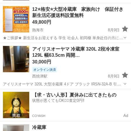
12⭐️格安⭐️大型冷蔵庫 家族向け 保証付き
新生活応援送料設置無料
49,800円
熱海市
8月9日
★ご挨拶★ 新生活をお迎えする 学生 社会人 初同棲 単身赴任の方に、
大好評の大型冷蔵庫になります。 【階段運搬】追加料金なし 【送料設
静岡
熱海市
キッチン家電
商品
アイリスオーヤマ 冷蔵庫 320L 2段冷凍室
置込み】 当ショップの家電は、大手不動産の家電付きアパートに設置
129L 幅63.5cm 両開…
する予定であっ...
30,000円
オンライン決済
西焼津駅
8月9日
アイリスオーヤマ 320L 大型冷蔵庫 4ドア ブラック IRSN-32A-B 引っ
越しに伴い出品いたします。 2023年7月に新品で購入しました。 約3
静岡
焼津市
西焼津駅
キッチン家電
【求・古い人形】夏休みに出てきたもの
年間使用しております。 現在まで問題なく使用しており、冷蔵・冷
状態が悪くてもOK🙆‍♀️査定0円‼️
凍...
Ad
COYASH
冷蔵庫