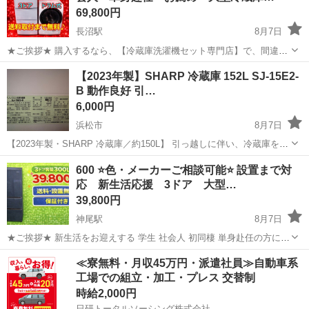
69,800円
長沼駅
8月7日
★ご挨拶★ 購入するなら、【冷蔵庫洗濯機セット専門店】で、間違い
なし！！ 販売セット台数年間 3000台販売実績 新生活をお迎えする 学
静岡
静岡市
長沼駅
キッチン家電
ドラム式洗濯機
【2023年製】SHARP 冷蔵庫 152L SJ-15E2-
生 社会人 初同棲 単身赴任の方に、大好評のセットになっておりま
B 動作良好 引…
す。 【階段運...
6,000円
浜松市
8月7日
【2023年製・SHARP 冷蔵庫／約150L】 引っ越しに伴い、冷蔵庫をお
譲りします！ 2023年製で、冷蔵・冷凍ともに問題なく使用できていま
静岡
浜松市
キッチン家電
600 ⭐️色・メーカーご相談可能⭐️ 設置まで対
す。 一人暮らし用として使いやすいサイズです◎ 【注意点】 下段の
応 新生活応援 3ドア 大型…
冷凍室（...
39,800円
神尾駅
8月7日
★ご挨拶★ 新生活をお迎えする 学生 社会人 初同棲 単身赴任の方に、
大好評の3ドア大型冷蔵庫になります。 【階段運搬】追加料金なし
静岡
島田市
神尾駅
キッチン家電
商品
≪寮無料・月収45万円・派遣社員≫自動車系
【送料設置込み】 当ショップの家電は、大手不動産の家電付きアパー
工場での組立・加工・プレス 交替制
トに設置する予定...
時給2,000円
日研トータルソーシング株式会社