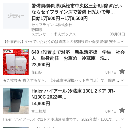
大好評の3ドア大型冷蔵庫になります。 【階段運搬】追加料金なし
静岡
伊豆市
大仁駅
キッチン家電
商品
警備員/静岡県/浜松市中央区三新町/稼ぎたい
【送料設置込み】 当ショップの家電は、大手不動産の家電付きアパー
ならセイフラインズで警備 日払いで即…
トに設置する予定...
日給1万600円～1万8,500円
セイフラインズ株式会社
静岡県
スポンサー：求人ボックス
08月01日
【仕事内容】やっていただくのは道路上の規制設置や保安警備! 安全な
作業スペースを作るために資機材を設置 工事作業を行う人達の目とな
アルバイト・パート
640 ♪設置まで対応 新生活応援 学生 社会
るお仕事 現場に何か危険が無いかを確認し、安全を守ります。 一般道
人 単身赴任 お薦め 冷蔵庫 洗…
でのお仕事もございます。 <仕事の...
23,800円
韮山駅
8月7日
★ご挨拶★ 購入するなら、【冷蔵庫洗濯機セット専門店】で、間違い
なし！！ 販売セット台数年間 3000台販売実績 新生活をお迎えする 学
静岡
伊豆の国市
韮山駅
キッチン家電
単身赴任
Haier ハイアール 冷蔵庫 130L 2ドア JR-
生 社会人 初同棲 単身赴任の方に、大好評のセットになっておりま
N130C 2022年…
す。 【階段運...
14,800円
富士根駅
8月7日
Haier（ハイアール）の2ドア冷凍冷蔵庫です。 2022年製・130Lで、一
人暮らしや単身用、セカンド冷蔵庫として使いやすいサイズです。
静岡
富士宮市
富士根駅
キッチン家電
ハイアール