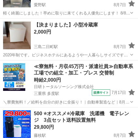
愛野駅
8月7日
軽く綺麗にしました！早めに取りに来てくれる人優先にします！ 8/8日
動作確認済み ちゃんと冷えます！
静岡
袋井市
愛野駅
キッチン家電
【決まりました】小型冷蔵庫
2,000円
三島二日町駅
8月7日
2020年制です。ビジネスホテルにあるようや一人暮らしサイズです。
メルカリで女性の方から購入しましたが引っ越しのためにお譲りいた
静岡
沼津市
三島二日町駅
キッチン家電
≪寮無料・月収45万円・派遣社員≫自動車系
します。 9月の1週目の引き渡しになります。 大事にしてくれる方にお
工場での組立・加工・プレス 交替制
譲りしたいです。
時給2,000円
日研トータルソーシング株式会社
7月17日
提携サイト
三重県 多度駅
＼寮費無料！／給料を自分の好きに全振り！｜自動車製造など｜8月入
社特典最大20万円！｜入社から半年後には時給2,050円！さらに長く働
三重
いなべ市
多度駅
その他
500 ⭐️オススメ⭐️冷蔵庫 洗濯機 電子レン
くほど時給UP☆ トヨタ車の製造（組立・加工など） トヨタ車体各工
ジ 3点セット送料設置無料
場でのミニバン・SUV...
29,800円
藤枝駅
8月7日