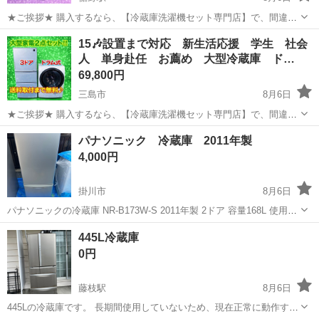
★ご挨拶★ 購入するなら、【冷蔵庫洗濯機セット専門店】で、間違い
なし！！ 販売セット台数年間 3000台販売実績 新生活をお迎えする 学
静岡
裾野市
裾野駅
キッチン家電
商品
15🎶設置まで対応 新生活応援 学生 社会
生 社会人 初同棲 単身赴任の方に、大好評のセットになっておりま
人 単身赴任 お薦め 大型冷蔵庫 ド…
す。 【階段運...
69,800円
三島市
8月6日
★ご挨拶★ 購入するなら、【冷蔵庫洗濯機セット専門店】で、間違い
なし！！ 販売セット台数年間 3000台販売実績 新生活をお迎えする 学
静岡
三島市
キッチン家電
ドラム式洗濯機
パナソニック 冷蔵庫 2011年製
生 社会人 初同棲 単身赴任の方に、大好評のセットになっておりま
4,000円
す。 【階段運...
掛川市
8月6日
パナソニックの冷蔵庫 NR-B173W-S 2011年製 2ドア 容量168L 使用感
あります。細かなキズ、汚れ等あります。 動作確認済み。 取りに来て
静岡
掛川市
キッチン家電
パナソニック
445L冷蔵庫
くれる方よろしくお願いします。
0円
藤枝駅
8月6日
445Lの冷蔵庫です。 長期間使用していないため、現在正常に動作する