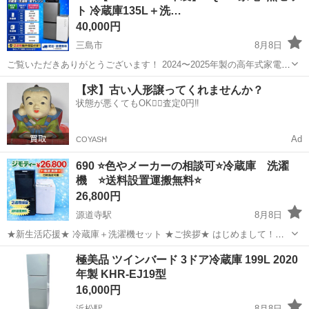
ト 冷蔵庫135L＋洗…
古品のため...
40,000円
三島市
8月8日
ご覧いただきありがとうございます！ 2024〜2025年製の高年式家電3
点セットです。 一人暮らしや新生活、単身赴任にぴったりのセットと
静岡
三島市
キッチン家電
AQUA
【求】古い人形譲ってくれませんか？
なっております。 ✨安心の分解洗浄・クリーニング済み！ ✨届いたそ
状態が悪くてもOK🙆‍♀️査定0円‼️
の日からすぐにご使...
Ad
COYASH
690 ⭐️色やメーカーの相談可⭐️冷蔵庫 洗濯
機 ⭐️送料設置運搬無料⭐️
26,800円
源道寺駅
8月8日
★新生活応援★ 冷蔵庫＋洗濯機セット ★ご挨拶★ はじめまして！
【冷蔵庫・洗濯機セット専門店】です！ 年間 3000台以上販売実績 の
静岡
富士宮市
源道寺駅
キッチン家電
セット
極美品 ツインバード 3ドア冷蔵庫 199L 2020
ある人気セットです。 新生活を始める ・学生さん ・社会人 ・単身赴
年製 KHR-EJ19型
任 ・カッ...
16,000円
浜松駅
8月8日