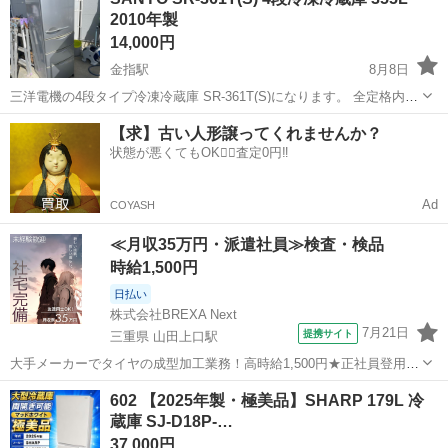
す！ それ以外は、問題なくお使いいただけます！ 自宅まで取りに来て
2010年製
運んでくれる方優先し...
14,000円
金指駅
8月8日
三洋電機の4段タイプ冷凍冷蔵庫 SR‑361T(S)になります。 全定格内容
積355L、冷蔵室270L・冷凍室85Lで、ファミリー世帯でも十分に使え
静岡
浜松市
金指駅
キッチン家電
【求】古い人形譲ってくれませんか？
る大容量モデルです。 上段が冷蔵室、下3段が引き出し式の冷凍スペ
状態が悪くてもOK🙆‍♀️査定0円‼️
ースになって...
Ad
COYASH
≪月収35万円・派遣社員≫検査・検品
時給1,500円
日払い
株式会社BREXA Next
7月21日
提携サイト
三重県 山田上口駅
大手メーカーでタイヤの成型加工業務！高時給1,500円★正社員登用制
度あり！ワンルーム寮完備！マイカー通勤OK！無料駐車場あり！《三
三重
伊勢市
山田上口駅
その他
602 【2025年製・極美品】SHARP 179L 冷
重県伊勢市》 人気の工場のお仕事 ◇タイヤの製造◇ トラック・バ
蔵庫 SJ-D18P-…
ス・RV車用を中心とした...
37,000円