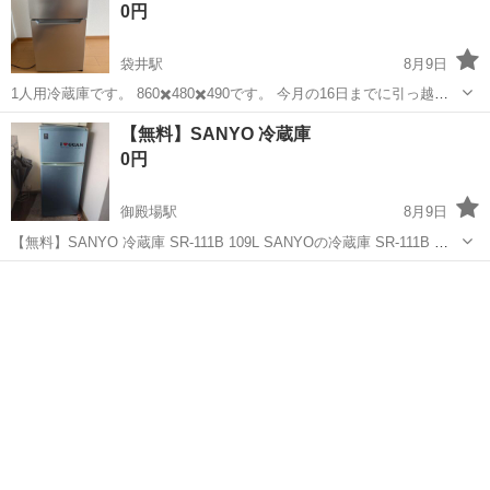
0円
袋井駅
8月9日
1人用冷蔵庫です。 860✖️480✖️490です。 今月の16日までに引っ越す
のでそれまでに引き渡しできる方よろしくお願いします。 コンセント
静岡
袋井市
袋井駅
キッチン家電
【無料】SANYO 冷蔵庫
入れて始動してますので、アパートまで来て頂ければ使用できるか確
0円
認出来ます。 大東...
御殿場駅
8月9日
【無料】SANYO 冷蔵庫 SR-111B 109L SANYOの冷蔵庫 SR-111B で
す。 古いものですが、現在も使用できます。 無料でお譲りします。
静岡
御殿場市
御殿場駅
キッチン家電
御殿場市萩原まで取りに来ていただける方限定です。 搬出・運搬はご
自...