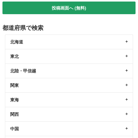
投稿画面へ (無料)
都道府県で検索
北海道
東北
北陸・甲信越
関東
東海
関西
中国