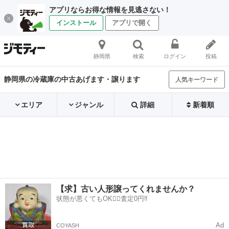
アプリならお得な情報を見逃さない！
インストール
アプリで開く
静岡県
検索
ログイン
投稿
静岡県の冷蔵庫の中古あげます・譲ります
人気キーワード
エリア
ジャンル
詳細
新着順
【求】古い人形譲ってくれませんか？
状態が悪くてもOK🙆‍♀️査定0円‼️
Ad
COYASH