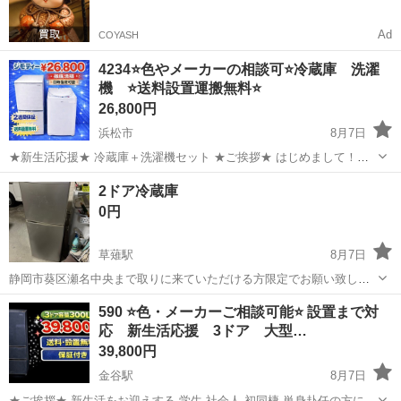
Ad
COYASH
4234⭐️色やメーカーの相談可⭐️冷蔵庫 洗濯
機 ⭐️送料設置運搬無料⭐️
26,800円
浜松市
8月7日
★新生活応援★ 冷蔵庫＋洗濯機セット ★ご挨拶★ はじめまして！
【冷蔵庫・洗濯機セット専門店】です！ 年間 3000台以上販売実績 の
静岡
浜松市
キッチン家電
セット
2ドア冷蔵庫
ある人気セットです。 新生活を始める ・学生さん ・社会人 ・単身赴
0円
任 ・カッ...
草薙駅
8月7日
静岡市葵区瀬名中央まで取りに来ていただける方限定でお願い致しま
す 古いですが動いています
静岡
静岡市
草薙駅
キッチン家電
ドア
590 ⭐️色・メーカーご相談可能⭐️ 設置まで対
応 新生活応援 3ドア 大型…
39,800円
金谷駅
8月7日
★ご挨拶★ 新生活をお迎えする 学生 社会人 初同棲 単身赴任の方に、