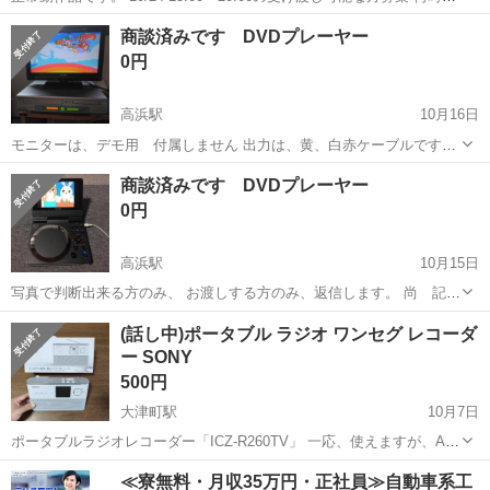
来れるか書いてくれれば返信します。
島根
出雲市
直江駅
映像プレーヤー、レコーダー
商談済みです DVDプレーヤー
DELL
0円
高浜駅
10月16日
モニターは、デモ用 付属しません 出力は、黄、白赤ケーブルです。
放置してあった物 DVDは、写真のように、再生出来ました。 メンテ
島根
出雲市
高浜駅
映像プレーヤー、レコーダー
商談済みです DVDプレーヤー
ナンスの知識、技術のある方が、良いかも もしかしたらゴミかも
ケーブル
0円
写真で判断出来る方のみ、 ...
高浜駅
10月15日
写真で判断出来る方のみ、 お渡しする方のみ、返信します。 尚 記録
方式により 再生出来ない場合があります、対応方式は、メーカーHP
島根
出雲市
高浜駅
映像プレーヤー、レコーダー
(話し中)ポータブル ラジオ ワンセグ レコーダ
でご確認を
ー SONY
500円
大津町駅
10月7日
ポータブルラジオレコーダー「ICZ-R260TV」 一応、使えますが、AC
アダプターが無いのと、アンテナが折れてしまっていますので、ジャ
島根
出雲市
大津町駅
映像プレーヤー、レコーダー
≪寮無料・月収35万円・正社員≫自動車系工
ンク扱いで格安でお譲り致します。 アンテナは何か金属の棒で、代用