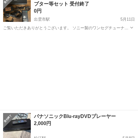
プター等セット 受付終了
♪《山口県山口市》 人気の工...
0円
出雲市駅
5月11日
ご覧いただきありがとうございます。 ソニー製のワンセグチューナー
内蔵ポータブルDVDプレーヤーです。 DVDの視聴だけでなく、ワンセ
島根
出雲市
出雲市駅
映像プレーヤー、レコーダー
グ放送（地上デジタル放送）の視聴も可能です。 液晶画面が180度回
液晶
転し、折りたたんでの使用...
パナソニックBlu-rayDVDプレーヤー
2,000円