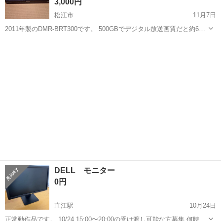
3,000円
松江市
11月7日
2011年製のDMR-BRT300です。 500GBでデジタル放送画質だと約61
時間前後録画可能です。ブルーレイディスクの再生も問題ありませ
島根
松江市
映像プレーヤー、レコーダー
ブルーレイ
ん。動作確認済みです。リモコンは少し使用感はありますが問題なく
使用できます。 説...
DELL モニター
0円
直江駅
10月24日
正常動作品です。 10/24 15:00〜20:00の受け渡し可能な方募集 何時に