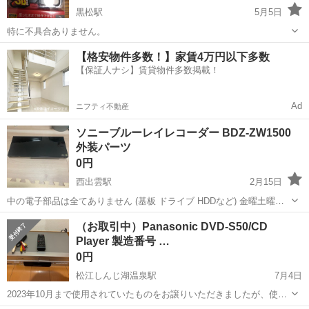
黒松駅
5月5日
特に不具合ありません。
島根
邑智郡
黒松駅
映像プレーヤー、レコーダー
【格安物件多数！】家賃4万円以下多数
【保証人ナシ】賃貸物件多数掲載！
バッファロー
Ad
ニフティ不動産
ソニーブルーレイレコーダー BDZ-ZW1500
外装パーツ
0円
西出雲駅
2月15日
中の電子部品は全てありません (基板 ドライブ HDDなど) 金曜土曜
9:00～17:00 22:00～0:00まで 日曜9:00～17:00まで 場合によってそ
島根
出雲市
西出雲駅
映像プレーヤー、レコーダー
（お取引中）Panasonic DVD-S50/CD
の他の時間でも対応出来る事があります
Player 製造番号 …
ソニーブルーレイレコーダー
0円
松江しんじ湖温泉駅
7月4日
2023年10月まで使用されていたものをお譲りいただきましたが、使用
しないため無料で引取りくださるかたにお譲りします。 お取引希望の