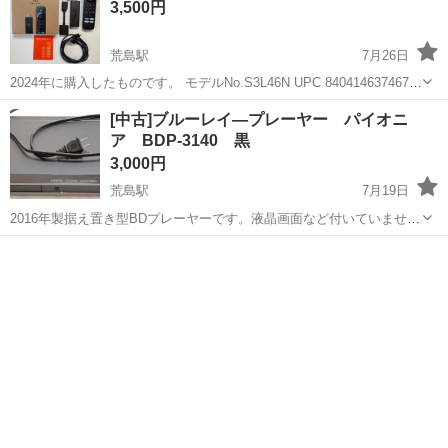
3,500円
荒島駅
7月26日
2024年に購入したものです。 モデルNo.S3L46N UPC 840414637467
取り外すまで正常に動作していました。 写真に写っているものが全て
島根
安来市
荒島駅
映像プレーヤー、レコーダー
[中古]ブルーレイ―プレーヤー パイオニ
です。 本体、リモコンに少しすり傷があります。 ...
ア BDP-3140 黒
3,000円
荒島駅
7月19日
2016年製据え置き型BDプレーヤーです。液晶画面など付いていませ
ん。 中古で購入したのですが使用頻度は少ない品物です。 目立つ傷は
島根
安来市
荒島駅
映像プレーヤー、レコーダー
ありません。テレビチューナーは内蔵していません。外部入力含め録
画はできません。 取...