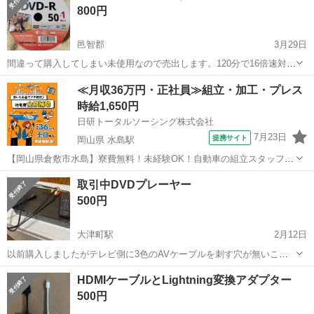
映像プレーヤー、レコーダー
10インチ
800円
れた車載用カバーを設...
邑智郡
3月29日
間違って購入してしまい未使用なので売出します。120分で16倍速対
応。 テレビ録画ダビングにどうぞ。 ナイロンビニールを剥がしてる
島根
邑智郡
映像プレーヤー、レコーダー
DVD
≪月収36万円・正社員≫組立・加工・プレス
為、簡単ではありますが包装して渡します。
時給1,650円
日研トータルソーシング株式会社
7月23日
提携サイト
岡山県 水島駅
【岡山県倉敷市水島】寮費無料！未経験OK！自動車の組立スタッフ
《お仕事No.NS0089》 お仕事について 車の組立作業です。専用レール
岡山
倉敷市
水島駅
その他
取引中DVDプレーヤー
に乗って流れてくる車の骨組みに、車内外の各部品・ハンドル・足回
500円
り・ドア・シートなどの各...
大津町駅
2月12日
以前購入しましたがテレビ側に3色のAVケーブルを刺す穴が無いこと
に気づいて以来、しまってありました。 変換機があれば再生可能だと
島根
出雲市
大津町駅
映像プレーヤー、レコーダー
HDMIケーブルとLightning変換アダプター
思いますが新しく購入したので出品します。 欲しい方がいらっしゃれ
ケーブル
500円
ばどうぞ。