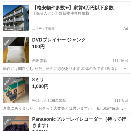
中！友達同士での応募OK！備品付きワンルーム寮費無料！赴任旅費会
山口
山口市
大歳駅
その他
【格安物件多数✨】家賃4万円以下多数
社負担！生活支援物資事前対応可◎格安食堂利用可！年間休日135日
【保証人ナシ】賃貸物件多数掲載！
♪《山口県山口市》 人気の工...
Ad
ニフティ不動産
DVDプレイヤー ジャンク
100円
西出雲駅
11月16日
動作には問題なし だだし画面に線があります 本体のみです DVDは付
属しません
島根
出雲市
西出雲駅
映像プレーヤー、レコーダー
8ミリ
DVD
1,000円
松江しんじ湖温泉駅
11月8日
倉庫にありました。 おそらく大丈夫とは思いますが、 私は動作確認の
仕方が分からないため、 現地にて動作確認していただいてからお持ち
島根
松江市
松江しんじ湖温泉駅
Panasonicブルーレイレコーダー（持って行
いただいても大丈夫です。
きます）
映像プレーヤー、レコーダー
現地