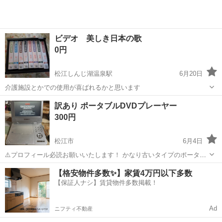
ビデオ 美しき日本の歌
0円
松江しんじ湖温泉駅
6月20日
介護施設とかでの使用が喜ばれるかと思います
島根
松江市
松江しんじ湖温泉駅
訳あり ポータブルDVDプレーヤー
映像プレーヤー、レコーダー
日本
300円
松江市
6月4日
⚠️プロフィール必読お願いいたします！ かなり古いタイプのポータブ
ルDVDプレーヤーです。 多少反応が鈍かったりしますが、 見れるのは
島根
松江市
映像プレーヤー、レコーダー
【格安物件多数✨】家賃4万円以下多数
見れる感じです。 バッテリー付きでコードレスで見れるタイプです
【保証人ナシ】賃貸物件多数掲載！
が、 使用可能か不明です...
Ad
ニフティ不動産