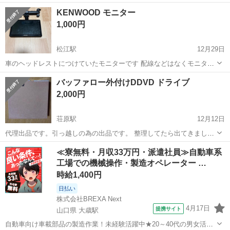
た。 電源入りましたが、テレビが無いため他は不明です。なのでジャ
島根
出雲市
荘原駅
映像プレーヤー、レコーダー
KENWOOD モニター
ンク扱いにさせて頂きました。 NR,ＮＣでおねがいします。 取りに来
DVD
1,000円
てくれ方希望ですが小さいものな...
松江駅
12月29日
車のヘッドレストにつけていたモニターです 配線などはなくモニター
と取り付け金具のみです
島根
松江市
松江駅
映像プレーヤー、レコーダー
バッファロー外付けDDVD ドライブ
モニター
2,000円
荘原駅
12月12日
代理出品です。引っ越しの為の出品です。 整理してたら出てきまし
た。 NR,ＮＣでおねがいします。 取りに来てくれ方希望ですが小さい
島根
出雲市
荘原駅
映像プレーヤー、レコーダー
≪寮無料・月収33万円・派遣社員≫自動車系
ものなので持っていける所なら待ち合わせできます 現状引き渡しにな
工場での機械操作・製造オペレーター …
バッファロー
ります。
時給1,400円
日払い
株式会社BREXA Next
4月17日
提携サイト
山口県 大歳駅
自動車向け車載部品の製造作業！未経験活躍中★20～40代の男女活躍