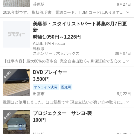
荘原駅
9月27日
2010年製です。 取扱説明書、電源コード、HDMIコードはあります
が、 リモコンはありませんので、ご了承いただける方、お願いしま
島根
出雲市
荘原駅
映像プレーヤー、レコーダー
美容師・スタイリスト/パート募集/8月7日更
す。 【受渡】 土日の受渡をお願いします。
新
コード
時給1,050円～1,226円
AUBE HAIR rocco
島根県
スポンサー：求人ボックス
08月07日
【仕事内容】最大80%の高歩合! 完全自由出勤 6ヶ月保証給で安心スタ
ート <募集職種> 美容師 <仕事内容> サロン内業務全般 希望や適性に
アルバイト・パート
DVDプレイヤー
応じて、 店舗運営・スタッフ管理などの マネジメント業務にも携われ
3,500円
ます <必要経験> ス...
オンライン決済
配送可
出雲市
9月22日
数回ほど使用しました、ほぼ新品です 現金支払いが良い方や取りに来
たい方はご連絡ください
島根
出雲市
映像プレーヤー、レコーダー
プレイヤー
プロジェクター サンヨ-製
100円