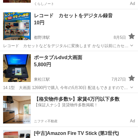
Ad
くらしノート
レコード カセットをデジタル録音
10円
都野津駅
8月5日
レコード カセットなどをデジタルに変換します かなり以前にカセッ
トをデジタルに変換していました 最近は使っていません
島根
江津市
都野津駅
映像プレーヤー、レコーダー
ポータブルdvd大画面
5,800円
東松江駅
7月27日
14.1型 大画面 12690円で購入 今年の5月30日 配送もできますのでそ
の時は、連絡下さい 入院するので 買って見たけど、結局のところ使わ
島根
松江市
東松江駅
映像プレーヤー、レコーダー
【格安物件多数✨】家賃4万円以下多数
ないので出品しました。数回ほど使っているので神経質な方や気にな
【保証人ナシ】賃貸物件多数掲載！
dvd
る方はご遠慮下さい
Ad
ニフティ不動産
[中古]Amazon Fire TV Stick (第3世代)