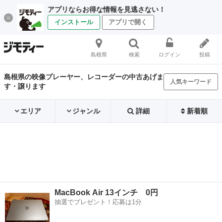
アプリならお得な情報を見逃さない！
インストール
アプリで開く
島根県
検索
ログイン
投稿
島根県の映像プレーヤー、レコーダーの中古あげま
人気キーワード
す・譲ります
エリア
ジャンル
詳細
新着順
MacBook Air 13インチ 0円
抽選でプレゼント！応募は1分