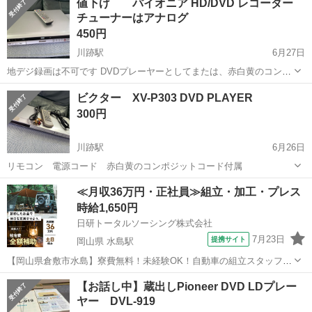
値下げ パイオニア HD/DVD レコーダー
チューナーはアナログ
450円
川跡駅
6月27日
地デジ録画は不可です DVDプレーヤーとしてまたは、赤白黄のコンポ
ジット入力から ハードディスクやDVDに録画機能を使ってました リモ
島根
出雲市
川跡駅
映像プレーヤー、レコーダー
ビクター XV-P303 DVD PLAYER
コン・電源コード付属 全体的には綺麗です。
パイオニア
300円
川跡駅
6月26日
リモコン 電源コード 赤白黄のコンポジットコード付属
島根
出雲市
川跡駅
映像プレーヤー、レコーダー
≪月収36万円・正社員≫組立・加工・プレス
ビクター
時給1,650円
日研トータルソーシング株式会社
7月23日
提携サイト
岡山県 水島駅
【岡山県倉敷市水島】寮費無料！未経験OK！自動車の組立スタッフ
《お仕事No.NS0089》 お仕事について 車の組立作業です。専用レール
岡山
倉敷市
水島駅
その他
【お話し中】蔵出しPioneer DVD LDプレー
に乗って流れてくる車の骨組みに、車内外の各部品・ハンドル・足回
ヤー DVL-919
り・ドア・シートなどの各...