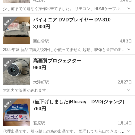
松江駅
5月8日
少し前まで問題なく操作出来てました。 リモコン、HDMIケーブル付
属 日曜日の午後以降のお取引き希望です。 上面に少しだけへこみがあ
島根
松江市
松江駅
映像プレーヤー、レコーダー
パイオニア DVDプレイヤー DV-310
ります。
パナソニック
3,000円
西出雲駅
4月3日
2009年製 新品で購入後2回しか使ってません 起動、映像と音声の出
力、DVD再生OK リモコンも動作確認済み セット内容 箱、DVDプレイ
島根
出雲市
西出雲駅
映像プレーヤー、レコーダー
高画質プロジェクター
ヤー本体、リモコン、AV端子映像ケーブル、説明書、保証書、発泡ス
DVD
960円
チロールや袋など 再...
大津町駅
2月27日
大迫力で映画がみれます！
島根
出雲市
大津町駅
映像プレーヤー、レコーダー
(値下げしました)Blu-ray DVD(ジャンク)
プロジェクター
760円
荘原駅
1月14日
代理出品です。引っ越しの為の出品です。 整理してたら出てきまし