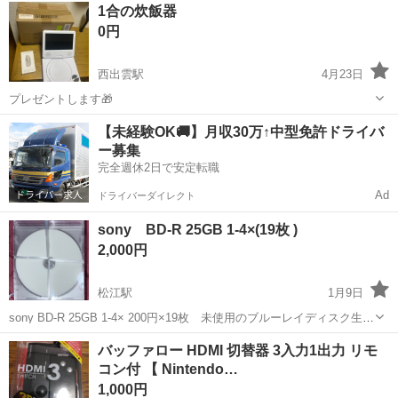
島根
出雲市
出雲科学館パークタウン前駅
1合の炊飯器
電気通してません、動作確認もしてもおりません。 手渡し希望ですが
映像プレーヤー、レコーダー
0円
遠方の方ご相談ください
西出雲駅
4月23日
プレゼントします🎁
島根
出雲市
西出雲駅
映像プレーヤー、レコーダー
【未経験OK🚚】月収30万↑中型免許ドライバ
ー募集
プレイヤー
完全週休2日で安定転職
Ad
ドライバーダイレクト
sony BD-R 25GB 1-4×(19枚 )
2,000円
松江駅
1月9日
sony BD-R 25GB 1-4× 200円×19枚 未使用のブルーレイディスク生デ
ィスクです。 一枚づつケースに入っています。
島根
松江市
松江駅
映像プレーヤー、レコーダー
バッファロー HDMI 切替器 3入力1出力 リモ
コン付 【 Nintendo…
sony
1,000円