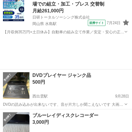
場での組立・加工・プレス 交替制
ワンセグ
出来ると思います。 AC...
月給261,000円
日研トータルソーシング株式会社
7月24日
提携サイト
岡山県 水島駅
【月収例35万円×土日休み】自動車の組み立て作業／安定・安心の正社
員 自動車の組立作業 各生産ラインには最新鋭のロボットが導入されて
岡山
倉敷市
水島駅
その他
います。 専用レールに乗って流れてくる車の骨組みに、社内外の各部
品・ハンドル・足回り・ドア...
DVDプレイヤー ジャンク品
500円
西出雲駅
9月28日
DVDの読み込みが出来ないです、音が片方しか聞こえないです 大画面
です 調節で直るかもしれません ワンセグは見れました 本体のみです
島根
出雲市
西出雲駅
映像プレーヤー、レコーダー
ブルーレイディスクレコーダー
AV入力に対応してるのでゲームとかのモニターに使えます（イヤホン
DVD
3,000円
ジャック式、変換が必要）