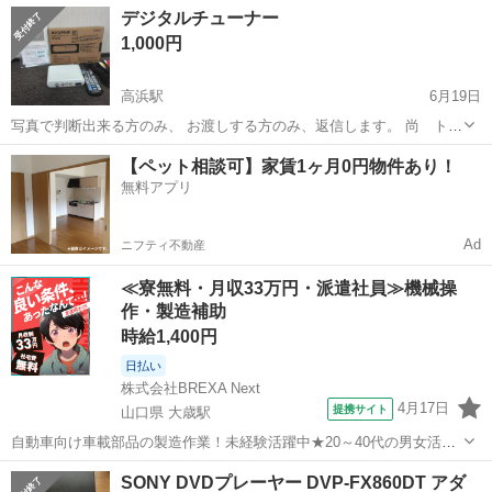
島根
松江市
松江しんじ湖温泉駅
デジタルチューナー
方おられなければ近日中に処分予定です。
映像プレーヤー、レコーダー
1,000円
高浜駅
6月19日
写真で判断出来る方のみ、 お渡しする方のみ、返信します。 尚 トラ
ブル防止のため、複数ご希望の方は、個々の商品に、お問い合わせ下
島根
出雲市
高浜駅
映像プレーヤー、レコーダー
【ペット相談可】家賃1ヶ月0円物件あり！
さい。 引き取り早い方が、最高です 基本 5日以内の 引き取りの方
無料アプリ
のみ
Ad
ニフティ不動産
≪寮無料・月収33万円・派遣社員≫機械操
作・製造補助
時給1,400円
日払い
株式会社BREXA Next
4月17日
提携サイト
山口県 大歳駅
自動車向け車載部品の製造作業！未経験活躍中★20～40代の男女活躍
中！友達同士での応募OK！備品付きワンルーム寮費無料！赴任旅費会
山口
山口市
大歳駅
その他
SONY DVDプレーヤー DVP-FX860DT アダ
社負担！生活支援物資事前対応可◎格安食堂利用可！年間休日135日