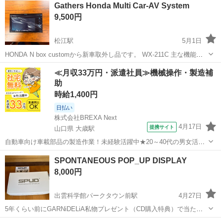
Gathers Honda Multi Car-AV System
9,500円
松江駅
5月1日
HONDA N box customから新車取外し品です。 WX-211C 主な機能は
写真にて記載しております。 配線は、使用していますのでありませ
島根
松江市
松江駅
映像プレーヤー、レコーダー
≪月収33万円・派遣社員≫機械操作・製造補
ん。 以上よろしくお願いします。
助
Honda
時給1,400円
日払い
株式会社BREXA Next
4月17日
提携サイト
山口県 大歳駅
自動車向け車載部品の製造作業！未経験活躍中★20～40代の男女活躍
中！友達同士での応募OK！備品付きワンルーム寮費無料！赴任旅費会
山口
山口市
大歳駅
その他
SPONTANEOUS POP_UP DISPLAY
社負担！生活支援物資事前対応可◎格安食堂利用可！年間休日135日
8,000円
♪《山口県山口市》 人気の工...
出雲科学館パークタウン前駅
4月27日
5年くらい前にGARNiDELiA私物プレゼント（CD購入特典）で当たり
ましたが使わないので欲しい方に譲りたいと思います 開封しただけで