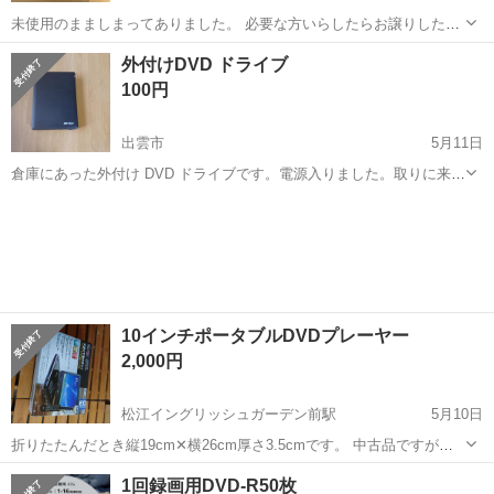
未使用のまましまってありました。 必要な方いらしたらお譲りしたい
です。 ローソン松江大庭店まで引き取りに来ていただける方にお譲り
島根
松江市
映像プレーヤー、レコーダー
NTT西日本
外付けDVD ドライブ
したいです。 よろしくお願いいたします。
100円
出雲市
5月11日
倉庫にあった外付け DVD ドライブです。電源入りました。取りに来て
いただける方でお願いします。 NC, NL でお願いいたします
島根
出雲市
映像プレーヤー、レコーダー
DVD
10インチポータブルDVDプレーヤー
2,000円
松江イングリッシュガーデン前駅
5月10日
折りたたんだとき縦19cm✕横26cm厚さ3.5cmです。 中古品ですが、
ほとんど使用してません。 箱、付属品全て揃ってます。 カー電源アダ
島根
松江市
松江イングリッシュガーデン前駅
1回録画用DVD-R50枚
プターと車載用カバーがあり、車前列のシートにDVDプレーヤーを入