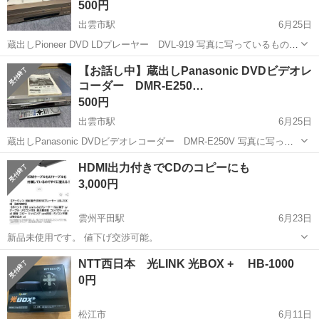
500円
出雲市駅
6月25日
蔵出しPioneer DVD LDプレーヤー DVL-919 写真に写っているものが
すべてとなります。 長い間蔵入り、しかもLDディスクもDVDディスク
島根
出雲市
出雲市駅
映像プレーヤー、レコーダー
【お話し中】蔵出しPanasonic DVDビデオレ
もありませんから、動作確認はしておりません。 簡易清掃済みです。
コーダー DMR-E250…
蔵出し
中...
500円
出雲市駅
6月25日
蔵出しPanasonic DVDビデオレコーダー DMR-E250V 写真に写って
いるものがすべてとなります。 長い間蔵入り、しかもビデオテープも
島根
出雲市
出雲市駅
映像プレーヤー、レコーダー
HDMI出力付きでCDのコピーにも
DVDディスクもありませんから、動作確認はしておりません。 簡易清
3,000円
掃済...
雲州平田駅
6月23日
新品未使用です。 値下げ交渉可能。
島根
出雲市
雲州平田駅
映像プレーヤー、レコーダー
NTT西日本 光LINK 光BOX + HB-1000
HDMI
0円
松江市
6月11日