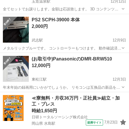
玉造温泉駅
12月12日
全てセットでお譲りします。金額は応談致します。 3D コンテンツ
を、1本お付けします。『パイレーツ・オブ・カリビアン生命の泉
島根
松江市
玉造温泉駅
映像プレーヤー、レコーダー
PS2 SCPH-39000 本体
3D』松江市周辺市町までお届けします。
JBL
2,000円
武志駅
12月9日
メタルリックブルーです。 コントローラーもつけます。 動作確認済
み。 失語症、右半身麻痺なりました。 傷ありです。
島根
出雲市
武志駅
映像プレーヤー、レコーダー
(お取引中)PanasonicのDMR-BRW510
半身
12,000円
東松江駅
12月3日
年末年始の録画用にいかがでしょうか。 リモコンは互換品の新品をお
付けします。 中古のため保証などはいたしません。 【高性能ブルーレ
島根
松江市
東松江駅
映像プレーヤー、レコーダー
≪寮無料・月収36万円・正社員≫組立・加
イレコーダー】 PanasonicのDMR-BRW510は、500GBのストレージを
工・プレス
BRW
備え...
時給1,650円
日研トータルソーシング株式会社
7月23日
提携サイト
岡山県 水島駅