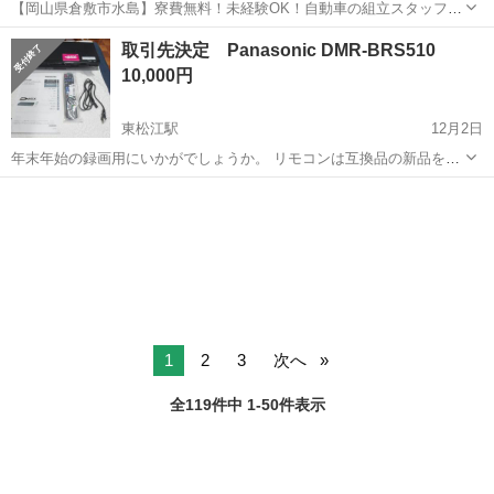
【岡山県倉敷市水島】寮費無料！未経験OK！自動車の組立スタッフ
《お仕事No.NS0089》 お仕事について 車の組立作業です。専用レール
岡山
倉敷市
水島駅
その他
取引先決定 Panasonic DMR-BRS510
に乗って流れてくる車の骨組みに、車内外の各部品・ハンドル・足回
10,000円
り・ドア・シートなどの各...
東松江駅
12月2日
年末年始の録画用にいかがでしょうか。 リモコンは互換品の新品をお
付けします。 説明書はメーカーサイトからダウンロードして印刷した
島根
松江市
東松江駅
映像プレーヤー、レコーダー
ものをお付けします。 中古のため保証などはいたしません。 【高性能
DMR
ブルーレイレコーダー】 Pa...
1
2
3
次へ
全119件中 1-50件表示