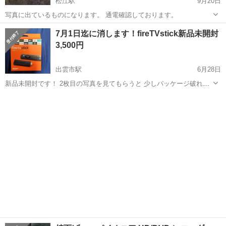
松江駅
9月20日
写真に出ているものになります。 通電確認しております。
島根
松江市
松江駅
映像プレーヤー、レコーダー
7月1日迄に消します！fireTVstick新品未開封
プロジェクター
3,500円
出雲市駅
6月28日
新品未開封です！ 2枚目の写真を見てもらうと 少しパッケージ破れが
あります。
島根
出雲市
出雲市駅
映像プレーヤー、レコーダー
新品