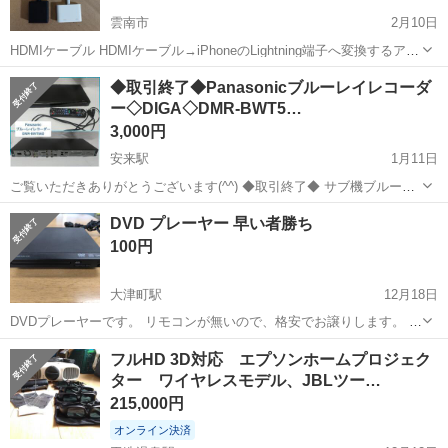
雲南市
2月10日
HDMIケーブル HDMIケーブル→iPhoneのLightning端子へ変換するアダ
プター(映像出力の際に) どちらか片方でも可
島根
雲南市
映像プレーヤー、レコーダー
Lightning
◆取引終了◆Panasonicブルーレイレコーダ
ー◇DIGA◇DMR-BWT5…
3,000円
安来駅
1月11日
ご覧いただきありがとうございます(⁠^⁠^⁠) ◆取引終了◆ サブ機ブルーレ
イレコーダーの買い替えに伴い出品します。 古い型なので小傷など多
島根
安来市
安来駅
映像プレーヤー、レコーダー
DVD プレーヤー 早い者勝ち
少はあるかと思いますが、先日まで繋いでいたので特に不具合や目立
DIGA
100円
つ大きな傷は無いと感...
大津町駅
12月18日
DVDプレーヤーです。 リモコンが無いので、格安でお譲りします。 再
生専用で作動は確認済みです。 リモコンが無くても全然いいという方
島根
出雲市
大津町駅
映像プレーヤー、レコーダー
フルHD 3D対応 エプソンホームプロジェク
は、この機会に是非。 映像・音声の白赤黄の線はおまけとしてお付け
ター ワイヤレスモデル、JBLツー…
DVD
致します。 早く取引して頂...
215,000円
オンライン決済