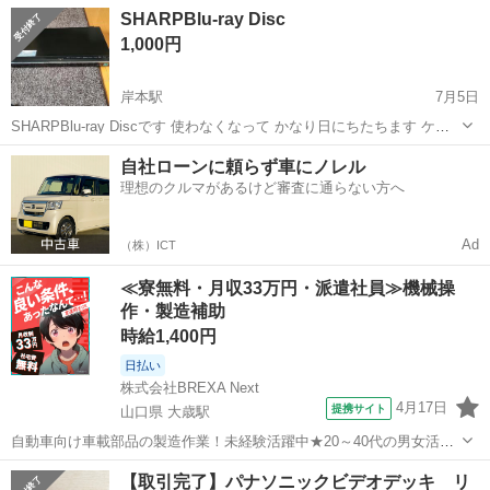
鳥取
鳥取市
浜村駅
映像プレーヤー、レコーダー
SHARPBlu-ray Disc
​2019年製のモデルで、車載やキャンプ、寝室などで手軽にD...
DVD
1,000円
岸本駅
7月5日
SHARPBlu-ray Discです 使わなくなって かなり日にちたちます ケー
ブル無くしたため 動作確認出来ません ジャンク扱いで お願いします
鳥取
西伯郡
岸本駅
映像プレーヤー、レコーダー
自社ローンに頼らず車にノレル
理想のクルマがあるけど審査に通らない方へ
Ad
（株）ICT
≪寮無料・月収33万円・派遣社員≫機械操
作・製造補助
時給1,400円
日払い
株式会社BREXA Next
4月17日
提携サイト
山口県 大歳駅
自動車向け車載部品の製造作業！未経験活躍中★20～40代の男女活躍
中！友達同士での応募OK！備品付きワンルーム寮費無料！赴任旅費会
山口
山口市
大歳駅
その他
【取引完了】パナソニックビデオデッキ リ
社負担！生活支援物資事前対応可◎格安食堂利用可！年間休日135日