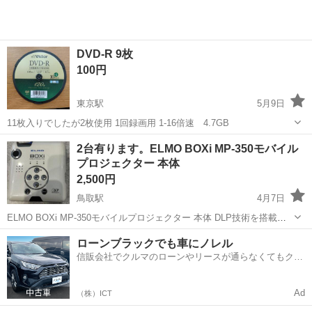
DVD-R 9枚
100円
東京駅
5月9日
11枚入りでしたが2枚使用 1回録画用 1-16倍速 4.7GB
鳥取
鳥取市
東京駅
映像プレーヤー、レコーダー
2台有ります。ELMO BOXi MP-350モバイル
プロジェクター 本体
DVD
2,500円
鳥取駅
4月7日
ELMO BOXi MP-350モバイルプロジェクター 本体 DLP技術を搭載し
たELMOのモバイルプロジェクターBOXi。 - ブランド: ELMO - モデ
鳥取
鳥取市
鳥取駅
映像プレーヤー、レコーダー
ローンブラックでも車にノレル
ル: BOXi - タイプ: モバイルプロジェクター
信販会社でクルマのローンやリースが通らなくてもクル
プロジェクター
マをご利用いただけるサービスがあります！
Ad
（株）ICT