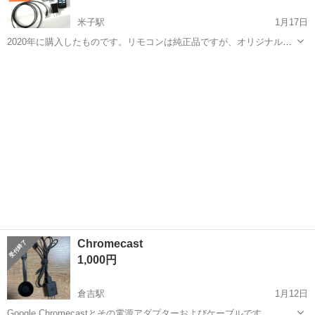
米子駅
1月17日
2020年に購入したものです。リモコンは純正品ですが、オリジナルの
ものではありません。 取り外すまで正常に動作していました。 リモコ
鳥取
米子市
米子駅
映像プレーヤー、レコーダー
ンが若干反応が悪いことがあります。また、中の微細な部品が外れ
Amazon Fire TV
た？のか、振るとカラカラ...
Chromecast
1,000円
倉吉駅
1月12日
Google Chromecastとその電源アダプターおよびケーブルです。