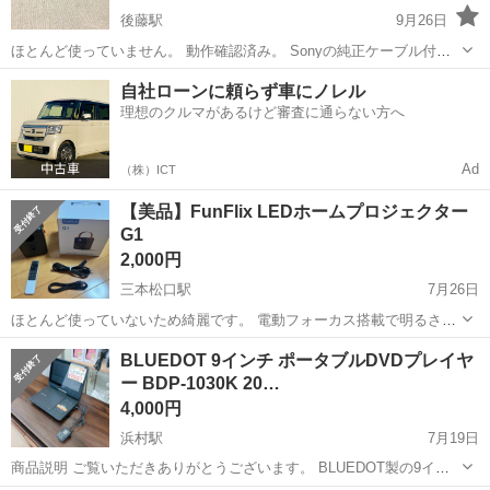
後藤駅
9月26日
ほとんど使っていません。 動作確認済み。 Sonyの純正ケーブル付け
ます。
鳥取
米子市
後藤駅
映像プレーヤー、レコーダー
自社ローンに頼らず車にノレル
理想のクルマがあるけど審査に通らない方へ
SONY
Ad
（株）ICT
【美品】FunFlix LEDホームプロジェクター
G1
2,000円
三本松口駅
7月26日
ほとんど使っていないため綺麗です。 電動フォーカス搭載で明るさも
まぁまぁあるため、値段の割に使えます。 Wi-Fiの他にBluetoothも搭
鳥取
米子市
三本松口駅
映像プレーヤー、レコーダー
BLUEDOT 9インチ ポータブルDVDプレイヤ
載していますので、本体内蔵のスピーカーではなく、Bluetoothスピー
ー BDP-1030K 20…
カーやイヤ...
4,000円
浜村駅
7月19日
​商品説明 ​ご覧いただきありがとうございます。 ​BLUEDOT製の9イン
チポータブルDVDプレイヤー「BDP-1030K」2019年製のご紹介です。