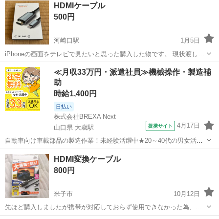
HDMIケーブル
500円
河崎口駅
1月5日
iPhoneの画面をテレビで見たいと思った購入した物です。 現状渡しで
すのでご理解いただける方 よろしくおねがいします。
鳥取
米子市
河崎口駅
映像プレーヤー、レコーダー
≪月収33万円・派遣社員≫機械操作・製造補
助
HDMI
時給1,400円
日払い
株式会社BREXA Next
4月17日
提携サイト
山口県 大歳駅
自動車向け車載部品の製造作業！未経験活躍中★20～40代の男女活躍
中！友達同士での応募OK！備品付きワンルーム寮費無料！赴任旅費会
山口
山口市
大歳駅
その他
HDMI変換ケーブル
社負担！生活支援物資事前対応可◎格安食堂利用可！年間休日135日
800円
♪《山口県山口市》 人気の工...
米子市
10月12日
先ほど購入しましたが携帯が対応しておらず使用できなかった為、誰
か使われる方おられましたらお願いします。