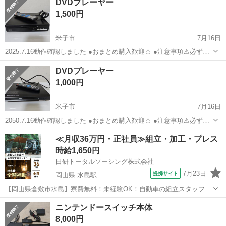
DVDプレーヤー
1,500円
米子市
7月16日
2025.7.16動作確認しました ●おまとめ購入歓迎☆ ●注意事項⚠必ずプ
ロフィールを読んで下さい!!
鳥取
米子市
映像プレーヤー、レコーダー
注意事項
DVDプレーヤー
1,000円
米子市
7月16日
2050.7.16動作確認しました ●おまとめ購入歓迎☆ ●注意事項⚠必ずプ
ロフィールを読んで下さい!!
鳥取
米子市
映像プレーヤー、レコーダー
注意事項
≪月収36万円・正社員≫組立・加工・プレス
時給1,650円
日研トータルソーシング株式会社
7月23日
提携サイト
岡山県 水島駅
【岡山県倉敷市水島】寮費無料！未経験OK！自動車の組立スタッフ
《お仕事No.NS0089》 お仕事について 車の組立作業です。専用レール
岡山
倉敷市
水島駅
その他
ニンテンドースイッチ本体
に乗って流れてくる車の骨組みに、車内外の各部品・ハンドル・足回
8,000円
り・ドア・シートなどの各...