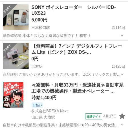
の方にお譲りします。 こちらの受渡し条件に当てはまる方でお願いし
鳥取
米子市
博労町駅
映像プレーヤー、レコーダー
SONY ボイスレコーダー シルバー ICD-
ます。 受け渡し日時 月〜金曜日（平日）16時半前後にマクドナルド
UX523
プロジェクター
米子南店駐車場。 ご質問不明点...
5,000円
三本松口駅
2月14日
動作確認済 本体キズもなく綺麗な状態です！ 箱有り
鳥取
米子市
三本松口駅
映像プレーヤー、レコーダー
【無料商品】7インチ デジタルフォトフレー
ム Lite（ピンク）ZOX DS-…
ICD
0円
浜村駅
1月25日
​商品説明 ご覧いただきありがとうございます。 ​ZOX（ゾックス）製の
7インチデジタルフォトフレームです。 淡いピンクのフレームとクリ
鳥取
鳥取市
浜村駅
映像プレーヤー、レコーダー
≪寮無料・月収33万円・派遣社員≫自動車系
アな外枠がおしゃれなデザインで、お部屋のインテリアにも馴染みま
工場での機械操作・製造オペレーター …
7インチ
す。 ​【商品...
時給1,400円
日払い
株式会社BREXA Next
4月17日
提携サイト
山口県 大歳駅
自動車向け車載部品の製造作業！未経験活躍中★20～40代の男女活躍