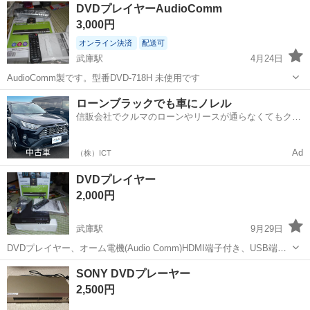
鳥取
米子市
映像プレーヤー、レコーダー
HDMI
DVDプレイヤーAudioComm
3,000円
オンライン決済
配送可
武庫駅
4月24日
AudioComm製です。型番DVD-718H 未使用です
鳥取
日野郡
武庫駅
映像プレーヤー、レコーダー
ローンブラックでも車にノレル
信販会社でクルマのローンやリースが通らなくてもクル
DVD
マをご利用いただけるサービスがあります！
Ad
（株）ICT
DVDプレイヤー
2,000円
武庫駅
9月29日
DVDプレイヤー、オーム電機(Audio Comm)HDMI端子付き、USB端子
付き、メディアタイプ CD,DVD, リモコン付き、取扱説明書付き、ほ
鳥取
日野郡
武庫駅
映像プレーヤー、レコーダー
SONY DVDプレーヤー
とんど使用していません。
プレイヤー
2,500円