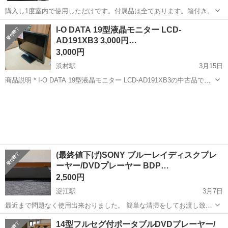
購入し1度室内で使用しただけです。付属品は全てあります。箱付き。
鳥取
鳥取市
鳥取駅
映像プレーヤー、レコーダー
I-O DATA 19型液晶モニター LCD-
AD191XB3 3,000円…
WiMiUS
3,000円
浜村駅
3月15日
商品説明 * I-O DATA 19型液晶モニター LCD-AD191XB3の中古品で
す。 * 動作確認済みで、目立った傷や汚れはなく美品です。 * テレワ
鳥取
鳥取市
浜村駅
映像プレーヤー、レコーダー
ークやゲームなどにいかがでしょうか？ * 付属品...
テレワーク
(最終値下げ)SONY ブルーレイディスクプレ
ーヤー/DVDプレーヤー BDP…
2,500円
淀江駅
3月7日
最近まで問題なく使用出来おりました。 簡単な清掃をしてお渡し致し
ます。 日時が合えば持っていくことも可能です！ 松江あたりでも大丈
鳥取
米子市
淀江駅
映像プレーヤー、レコーダー
14型フルセグ付ポータブルDVDプレーヤー/
夫です！