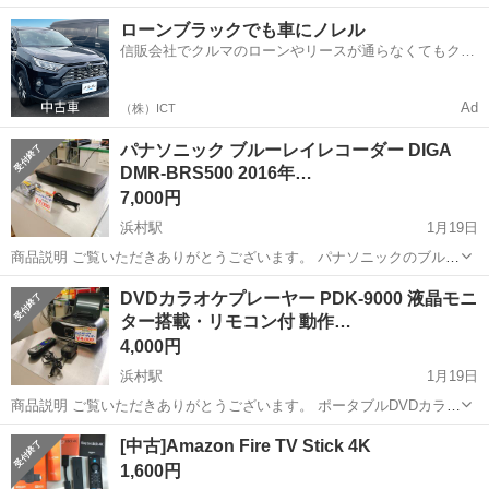
中！友達同士での応募OK！備品付きワンルーム寮費無料！赴任旅費会
山口
山口市
大歳駅
その他
ローンブラックでも車にノレル
社負担！生活支援物資事前対応可◎格安食堂利用可！年間休日135日
信販会社でクルマのローンやリースが通らなくてもクル
♪《山口県山口市》 人気の工...
マをご利用いただけるサービスがあります！
Ad
（株）ICT
パナソニック ブルーレイレコーダー DIGA
DMR-BRS500 2016年…
7,000円
浜村駅
1月19日
​商品説明 ご覧いただきありがとうございます。 ​パナソニックのブルー
レイディスクレコーダー「DIGA」です。 動作確認済みで、すぐにご
鳥取
鳥取市
浜村駅
映像プレーヤー、レコーダー
DVDカラオケプレーヤー PDK-9000 液晶モニ
使用いただけます。 ​■ 商品詳細 ​メーカー： Panasonic（パナ...
ター搭載・リモコン付 動作…
DIGA
4,000円
浜村駅
1月19日
商品説明 ご覧いただきありがとうございます。 ​ポータブルDVDカラオ
ケプレーヤー「PDK-9000」です。 液晶モニター一体型のため、これ
鳥取
鳥取市
浜村駅
映像プレーヤー、レコーダー
[中古]Amazon Fire TV Stick 4K
一台でどこでもカラオケやDVD鑑賞が楽しめます。 ​■ 商品の状態 ​...
液晶モニター
1,600円