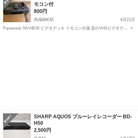
モコン付
♪《山口県山口市》 人気の工...
800円
馬場崎町駅
6月21日
Panasonic NV-HB35 ビデオデッキ リモコン付属 昔のVHSビデオデッ
キです。 電源は入りました。 その他の動作確認はビデオテープが無い
鳥取
境港市
馬場崎町駅
映像プレーヤー、レコーダー
ため未確認です。
リモコン
SHARP AQUOS ブルーレイレコーダー BD-
H50
2,500円