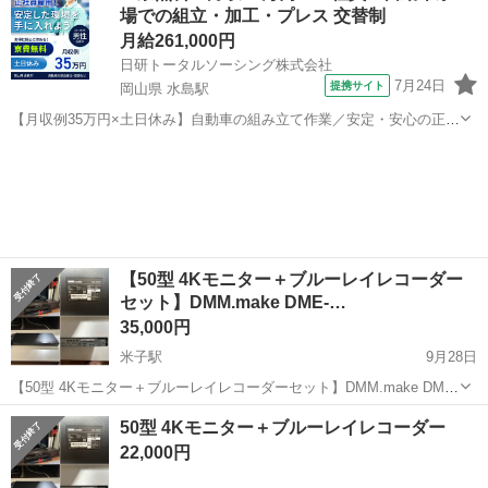
場での組立・加工・プレス 交替制
月給261,000円
日研トータルソーシング株式会社
7月24日
提携サイト
岡山県 水島駅
【月収例35万円×土日休み】自動車の組み立て作業／安定・安心の正社
員 自動車の組立作業 各生産ラインには最新鋭のロボットが導入されて
岡山
倉敷市
水島駅
その他
います。 専用レールに乗って流れてくる車の骨組みに、社内外の各部
品・ハンドル・足回り・ドア...
【50型 4Kモニター＋ブルーレイレコーダー
セット】DMM.make DME-…
35,000円
米子駅
9月28日
【50型 4Kモニター＋ブルーレイレコーダーセット】DMM.make DME-
4K50D / Panasonic DMR-BRW510 ご覧いただきありがとうございま
鳥取
米子市
米子駅
映像プレーヤー、レコーダー
50型 4Kモニター＋ブルーレイレコーダー
す。 DMM.make製 50型4Kモニター（...
BRW
22,000円