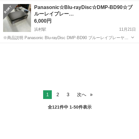
《お仕事No.NS0089》 お仕事について 車の組立作業です。専用レール
岡山
倉敷市
水島駅
その他
Panasonic☆Blu-rayDisc☆DMP-BD90☆ブ
に乗って流れてくる車の骨組みに、車内外の各部品・ハンドル・足回
ルーレイプレー…
り・ドア・シートなどの各...
6,000円
浜村駅
11月21日
※商品説明 Panasonic Blu-rayDisc DMP-BD90 ブルーレイプレーヤー
注) 使用に伴う細かい傷はございます。 パナソニックのブルーレイプ
鳥取
鳥取市
浜村駅
映像プレーヤー、レコーダー
レーヤーのご紹介です。 ...
ジモピー
1
2
3
次へ
全121件中 1-50件表示