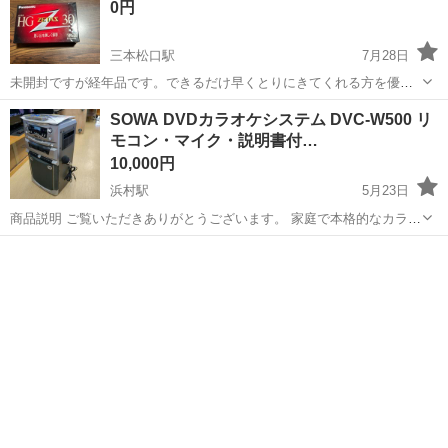
0円
三本松口駅
7月28日
未開封ですが経年品です。できるだけ早くとりにきてくれる方を優先
させていただきます。 よろしくおねがいします。
鳥取
米子市
三本松口駅
映像プレーヤー、レコーダー
SOWA DVDカラオケシステム DVC-W500 リ
モコン・マイク・説明書付…
10,000円
浜村駅
5月23日
商品説明 ご覧いただきありがとうございます。 ​家庭で本格的なカラオ
ケが楽しめる、SOWA（創和）のDVDカラオケシステム「DVC-
鳥取
鳥取市
浜村駅
映像プレーヤー、レコーダー
W500」です。 ​【特徴】 ​多機能再生： DVD、CD、G-CDに加え、ダ
DVC
ブ...