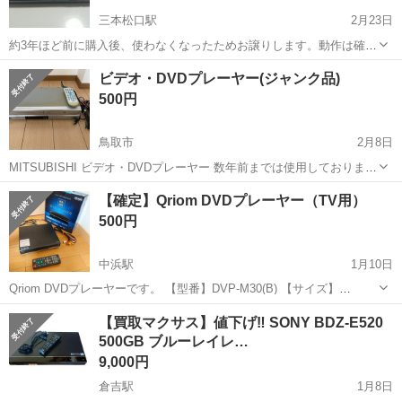
三本松口駅
2月23日
約3年ほど前に購入後、使わなくなったためお譲りします。動作は確認
済です。 ご不明点あれば、お気軽にお声掛けください。
鳥取
米子市
三本松口駅
映像プレーヤー、レコーダー
ビデオ・DVDプレーヤー(ジャンク品)
プレイヤー
500円
鳥取市
2月8日
MITSUBISHI ビデオ・DVDプレーヤー 数年前までは使用しておりまし
たが、その後押し入れで保管していた為、現在動作未確認です。 ジャ
鳥取
鳥取市
映像プレーヤー、レコーダー
ジャンク品
【確定】Qriom DVDプレーヤー（TV用）
ンク品や部品取りとしてお使いください。 自宅付近まで取りに来てい
500円
ただける方、...
中浜駅
1月10日
Qriom DVDプレーヤーです。 【型番】DVP-M30(B) 【サイズ】
W255×D200×H50 【状態】本体は特に問題なく作動します。箱に若干
鳥取
境港市
中浜駅
映像プレーヤー、レコーダー
【買取マクサス】値下げ‼ SONY BDZ-E520
イタミありです。 【付属品】リモコン（単4電池付き）AVケーブル
500GB ブルーレイレ…
Qriom
（約1m）...
9,000円
倉吉駅
1月8日