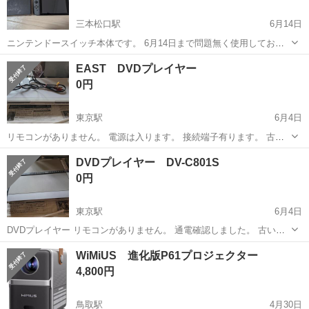
三本松口駅
6月14日
ニンテンドースイッチ本体です。 6月14日まで問題無く使用しており
ました。 スイッチ2に乗り換えの為、お譲りいたします。 画面保護フ
鳥取
米子市
三本松口駅
映像プレーヤー、レコーダー
EAST DVDプレイヤー
ィルムは貼っておりませんので僅かな傷はございます。ゲームには全
ニンテンドースイッチ
0円
く支障はございません。 ド...
東京駅
6月4日
リモコンがありません。 電源は入ります。 接続端子有ります。 古い
です。
鳥取
倉吉市
東京駅
映像プレーヤー、レコーダー
DVDプレイヤー DV-C801S
プレイヤー
0円
東京駅
6月4日
DVDプレイヤー リモコンがありません。 通電確認しました。 古いで
す。
鳥取
倉吉市
東京駅
映像プレーヤー、レコーダー
WiMiUS 進化版P61プロジェクター
プレイヤー
4,800円
鳥取駅
4月30日