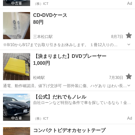
Ad
（株）ICT
CD•DVDケース
80円
三本松口駅
8月7日
※8/10から8/17までお取り引きをお休みします。 １冊12入りの
CD.DVDケースです。 未使用品ですが、一つは外装フィルム開封済み
鳥取
米子市
三本松口駅
映像プレーヤー、レコーダー
【決まりました】DVDプレーヤー
です。 よろしくお願い致しますm(_ _)m
1,000円
松崎駅
7月30日
通電、動作確認済。値下げ交渉可 一部外装に傷、ハゲあり はわい長瀬
海沿いの長瀬公園駐車場まで引取りに来ていただける方にお渡ししま
鳥取
東伯郡
松崎駅
映像プレーヤー、レコーダー
【公式】だれでもノレル
す。
自社ローンなど特別な条件で車を探しているなら！金利
0%で車をご提供、ノレル独自与信システム。
Ad
（株）ICT
コンパクトビデオカセットテープ