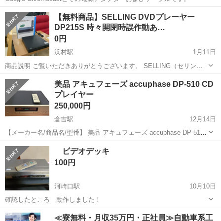
鳥取
倉吉市
倉吉駅
映像プレーヤー、レコーダー
【無料商品】SELLING DVDプレーヤー
DP215S 時々開閉時誤作動あ…
Chromecast
0円
浜村駅
1月11日
商品説明 ご覧いただきありがとうございます。 ​SELLING（セリン
グ）製のコンパクトなDVDプレーヤー「DP215S」です。 省電力設計
鳥取
鳥取市
浜村駅
映像プレーヤー、レコーダー
美品 アキュフェーズ accuphase DP-510 CD
で、場所を取らないスリムなデザインが特徴です。 ​■ 商品状態 ​動作...
プレイヤー
ケーブル
250,000円
倉吉駅
12月14日
【メーカー名/商品名/型番】 美品 アキュフェーズ accuphase DP-510
CDプレイヤー 【状態】 Ａ 美品・傷汚れ極わずか ※ランクに関して
鳥取
東伯郡
倉吉駅
映像プレーヤー、レコーダー
ビデオデッキ
は、下記一覧をご参考下さいませ。 ※中古品の...
アキュフェーズ
100円
河崎口駅
10月10日
確認したところ 動作しました！
鳥取
米子市
河崎口駅
映像プレーヤー、レコーダー
≪寮無料・月収35万円・正社員≫自動車系工