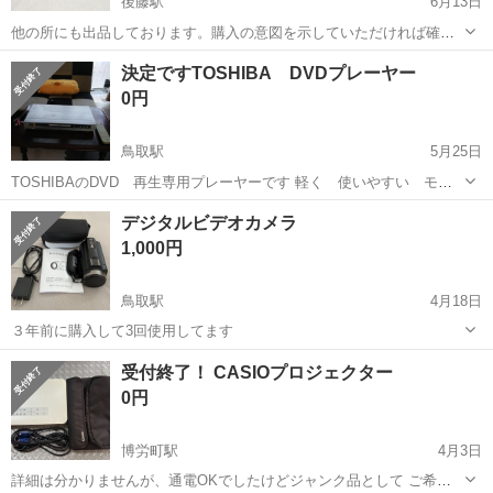
後藤駅
6月13日
他の所にも出品しております。購入の意図を示していただければ確認
次第出品停止いたしますが、先に購入されてしまう可能性があること
鳥取
米子市
後藤駅
映像プレーヤー、レコーダー
決定ですTOSHIBA DVDプレーヤー
をご了承ください。 500GBのHDD搭載のBlu-rayレコーダーです。付属
0円
品はリモコン(電池入...
鳥取駅
5月25日
TOSHIBAのDVD 再生専用プレーヤーです 軽く 使いやすい モデ
ル サイズは 高さ7㎝ 横幅43㎝ 縦21㎝ リモコン付きです 中古品だ
鳥取
鳥取市
鳥取駅
映像プレーヤー、レコーダー
デジタルビデオカメラ
と御理解頂ける方に受け渡しさせて頂きたいです
DVD
1,000円
鳥取駅
4月18日
３年前に購入して3回使用してます
鳥取
鳥取市
鳥取駅
映像プレーヤー、レコーダー
受付終了！ CASIOプロジェクター
0円
博労町駅
4月3日
詳細は分かりませんが、通電OKでしたけどジャンク品として ご希望