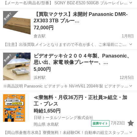
【メーカー名/商品名/型番】 SONY BDZ-E520 500GB ブルーレイレコ
ーダー 【状態】 Ｂ 目立った傷や汚れ無し 箱・取説なし ※ランクに関
鳥取
東伯郡
倉吉駅
映像プレーヤー、レコーダー
【買取マクサス】未開封 Panasonic DMR-
しては、下記一覧をご参考下さいませ。 ※...
2X303 3TB ブルー…
買取マクサス
72,000円
倉吉駅
1月8日
【注意】出張買取メインとなりますので不在が多く、ご来場前にご予
約・ご連絡お願いします。 倉庫となり通常の店舗ではございませんの
鳥取
東伯郡
倉吉駅
映像プレーヤー、レコーダー
ビデオデッキ☆２００４年製、Panasonic、
でご了承下さい。 【メーカー名/商品名/型番】 Panasonic DMR-2X...
思い出、家電 映像プレーヤー、…
5,000円
浜村駅
12月5日
※商品説明 Panasonic ビデオデッキ NV-HV61 2004年製 ビデオデッキ
のご紹介です。最近、全く見る 機会がなくなりましたね。 実家や部
鳥取
鳥取市
浜村駅
映像プレーヤー、レコーダー
≪寮無料・月収36万円・正社員≫組立・加
屋の押し入れから出て来たビデオテープ再生...
工・プレス
ジモピー
時給1,650円
日研トータルソーシング株式会社
7月23日
提携サイト
岡山県 水島駅
【岡山県倉敷市水島】寮費無料！未経験OK！自動車の組立スタッフ