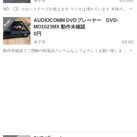
米子市
8月15日
MD．CD. カセットテープが使えます ラジオは壊れています 本体のス
イッチも反応しないものもありますが、リモコンで操作できます 古い
鳥取
米子市
映像プレーヤー、レコーダー
システム
AUDIOCOMM DVDプレーヤー DVD-
です。30年位前のだと思います。CDのピッチコントローラーをよく使
MO1023MX 動作未確認
っていましたが今は反応し...
0円
米子市
8月4日
動作未確認でご理解の程返品クレームなしでよろしくお願い致しま
す。
鳥取
米子市
映像プレーヤー、レコーダー
DVD