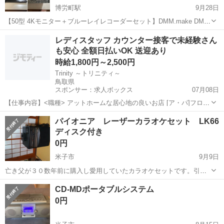
博労町駅
9月28日
【50型 4Kモニター＋ブルーレイレコーダーセット】DMM.make DME-
4K50D / Panasonic DMR-BRW510 ご覧いただきありがとうございま
鳥取
米子市
博労町駅
映像プレーヤー、レコーダー
レディスタッフ カウンター接客で未経験さん
す。 DMM.make製 50型4Kモニター（型番：D...
も安心 全額日払いOK 送迎あり
BRW
時給1,800円～2,500円
Trinity ～トリニティ～
鳥取県
スポンサー：求人ボックス
07月08日
【仕事内容】<職種> アットホームな居心地の良いお店 [ア・パ]フロア
レディ・カウンターレディ(ナイトワーク系) <雇用形態> アルバイト・
アルバイト・パート
パイオニア レーザーカラオケセット LK66
パート <給与> [ア・パ]時給1,800円～2,500円 体験時給は2000円! 各種
ディスク付き
バ...
0円
米子市
9月9日
亡き父が３０数年前に購入し愛用していたカラオケセットです。引っ
越しのため、愛用していただける方で自宅まで取りに来ていただける
鳥取
米子市
映像プレーヤー、レコーダー
CD-MDポータブルシステム
方に無償でお譲りします。使用してみましたが、映像・音声とも大丈
レーザーカラオケ
0円
夫です。マイク２本、リモコン、取説、レ...