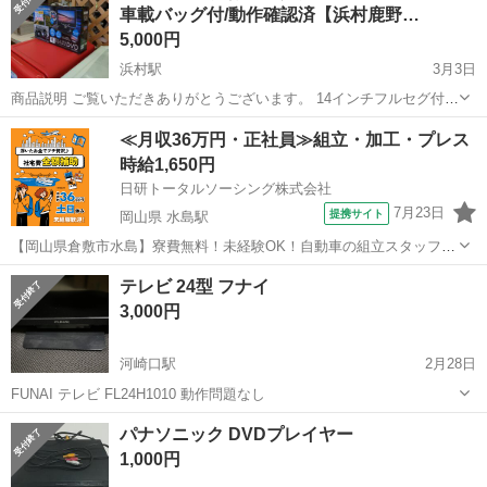
車載バッグ付/動作確認済【浜村鹿野…
SONY
5,000円
浜村駅
3月3日
商品説明 ご覧いただきありがとうございます。 14インチフルセグ付ポ
ータブルDVDプレーヤーを出品します。 【メーカー・型番】 * カイホ
鳥取
鳥取市
浜村駅
映像プレーヤー、レコーダー
≪月収36万円・正社員≫組立・加工・プレス
ウ KH-FDD1401 【状態】 * 動作確認済み、問題なく使用...
フルセグ
時給1,650円
日研トータルソーシング株式会社
7月23日
提携サイト
岡山県 水島駅
【岡山県倉敷市水島】寮費無料！未経験OK！自動車の組立スタッフ
《お仕事No.NS0089》 お仕事について 車の組立作業です。専用レール
岡山
倉敷市
水島駅
その他
テレビ 24型 フナイ
に乗って流れてくる車の骨組みに、車内外の各部品・ハンドル・足回
3,000円
り・ドア・シートなどの各...
河崎口駅
2月28日
FUNAI テレビ FL24H1010 動作問題なし
鳥取
米子市
河崎口駅
映像プレーヤー、レコーダー
パナソニック DVDプレイヤー
FUNAI
1,000円