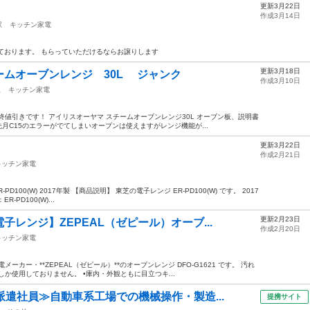
更新3月22日
作成3月14日
駅
キッチン家電
ております。 もらっていただけるならお譲りします
更新3月18日
ムオーブンレンジ 30L ジャンク
作成3月10日
駅
キッチン家電
終値引きです！ アイリスオーヤマ スチームオーブンレンジ30L オーブン板、説明書
月C15のエラーがでてしまいオーブンは使えますがレンジ機能が...
更新3月22日
作成2月21日
キッチン家電
-PD100(W) 2017年製 【商品説明】 東芝の電子レンジ ER-PD100(W) です。 2017
PD100(W)...
更新2月23日
レンジ】ZEPEAL（ゼピール）オーブ...
作成2月20日
キッチン家電
カー・**ZEPEAL（ゼピール）**のオーブンレンジ DFO-G1621 です。 汚れ
か使用しておりません。 •庫内・外観ともに目立つキ...
派遣社員≫自動車系工場での機械操作・製造...
提携サイト