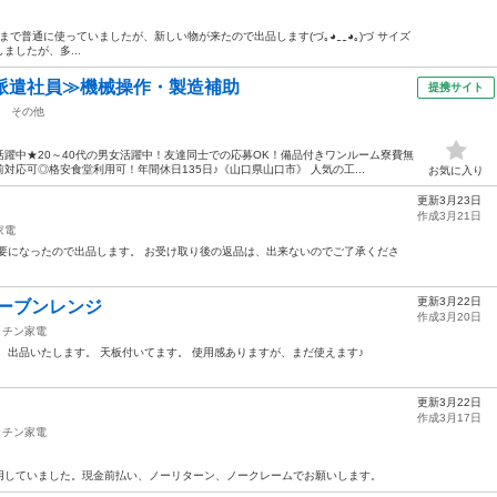
日まで普通に使っていましたが、新しい物が来たので出品します(⁠づ⁠｡⁠◕⁠‿⁠‿⁠◕⁠｡⁠)⁠づ サイズ
除しましたが、多...
派遣社員≫機械操作・製造補助
提携サイト
その他
躍中★20～40代の男女活躍中！友達同士での応募OK！備品付きワンルーム寮費無
応可◎格安食堂利用可！年間休日135日♪《山口県山口市》 人気の工...
お気に入り
更新3月23日
作成3月21日
家電
要になったので出品します。 お受け取り後の返品は、出来ないのでご了承くださ
更新3月22日
オーブンレンジ
作成3月20日
ッチン家電
、出品いたします。 天板付いてます。 使用感ありますが、まだ使えます♪
更新3月22日
作成3月17日
ッチン家電
用していました。現金前払い、ノーリターン、ノークレームでお願いします。