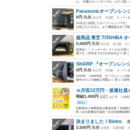
ん。 付属のターンテーブル（ガラス皿）
Panasonicオーブンレンジ
受付終了
0円
島根
松江市
乃木駅
キッチン
10年ほど使用したオーブンレンジです。
は気になりません。また機能面は全く問題
超美品 東芝 TOSHIBA
受付終了
5,000円
島根
松江市
松江駅
キ
超美品！！ クッキーや、ケースを10回
麗です。09年生ですが5月30日まで 使って
SHARP 『オーブンレン
受付終了
0円
島根
松江市
乃木駅
キッチン
SHARP 1998年製 オーブンレンジ(R
操作ボタンの接触も問題なく 長らく使用し
≪月収33万円・派遣社員
時給1,400円
山口
山口市
大歳駅
日払い
自動車向け車載部品の製造作業！未経験活
料！赴任旅費会社負担！生活支援物資事前対
決まりました！Bistro
受付終了
3,500円
島根
出雲市
出雲市駅