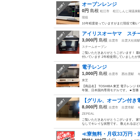
オーブンレンジ
受付終了
0円
島根
松江市
松江しんじ湖温泉
現役
10年程度使っていますがまだ現役で動い
アイリスオーヤマ スチー
受付終了
3,000円
島根
出雲市
出雲大社前
スチームオーブン
ご覧いただきありがとうございます！ 最
付いています 2年程使用していましたが先
電子レンジ
受付終了
1,000円
島根
出雲市
西出雲駅
東芝
【商品名】 TOSHIBA 東芝 電子レンジ ER
年製、日本国内専用モデルです。 ■ 型番：ER-
【グリル、オーブン付き電子
受付終了
8,000円
島根
出雲市
出雲市駅
ZEPEAL
ご覧いただきありがとうございます。 家電メー
なしでキレイな状態です。 数えれるほどし
≪寮無料・月収33万円・