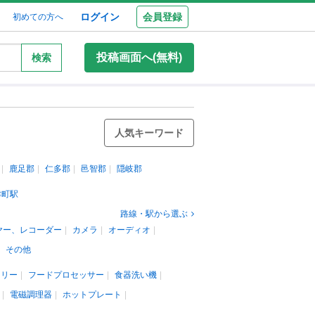
ログイン
会員登録
初めての方へ
投稿画面へ(無料)
検索
人気キーワード
鹿足郡
仁多郡
邑智郡
隠岐郡
津町駅
路線・駅から選ぶ
ヤー、レコーダー
カメラ
オーディオ
その他
カリー
フードプロセッサー
食器洗い機
電磁調理器
ホットプレート