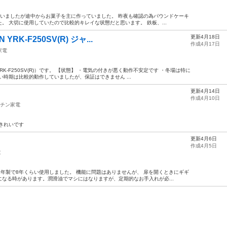
用していましたが途中からお菓子を主に作っていました。 昨夜も確認の為パウンドケーキ
。 大切に使用していたので比較的キレイな状態だと思います。 鉄板、...
更新4月18日
RK-F250SV(R) ジャ...
作成4月17日
家電
RK-F250SV(R)）です。 【状態】 ・電気の付きが悪く動作不安定です ・冬場は特に
時期は比較的動作していましたが、保証はできません ...
更新4月14日
作成4月10日
チン家電
的きれいです
更新4月6日
作成4月5日
電
17年製で8年くらい使用しました。 機能に問題はありませんが、 扉を開くときにギギ
なる時があります。潤滑油でマシにはなりますが、定期的なお手入れが必...