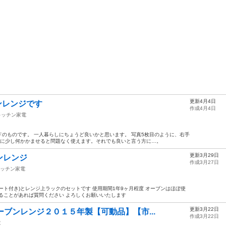
更新4月4日
ブンレンジです
作成4月4日
キッチン家電
のものです。 一人暮らしにちょうど良いかと思います。 写真5枚目のように、右手
うに少し何かかませると問題なく使えます。それでも良いと言う方に…。
更新3月29日
ンレンジ
作成3月27日
ッチン家電
ート付き)とレンジ上ラックのセットです 使用期間1年9ヶ月程度 オーブンはほぼ使
ることがあれば質問ください よろしくお願いいたします
更新3月22日
ーブンレンジ２０１５年製【可動品】【市...
作成3月22日
電