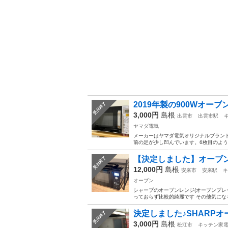
2019年製の900Wオー
受付終了
3,000円
島根
出雲市
出雲市駅
ヤマダ電気
メーカーはヤマダ電気オリジナルブランド
前の足が少し凹んでいます。6枚目のよ
【決定しました】オーブ
受付終了
12,000円
島根
安来市
安来駅
キ
オーブン
シャープのオーブンレンジ(オーブンプレ
っておらず比較的綺麗です その他気にな
決定しました♪SHARPオ
受付終了
3,000円
島根
松江市
キッチン家