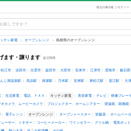
地元の掲示板 ジモティー
キッチン家電
オーブンレンジ
島根県のオーブンレンジ
げます・譲ります
全109件
松江市
浜田市
出雲市
益田市
大田市
安来市
江津市
雲南市
飯石郡
んじ湖温泉駅
高浜駅
揖屋駅
乃木駅
安来駅
東松江駅
直江駅
大
電
生活家電
電話、ＦＡＸ
キッチン家電
美容家電
テレビ
映像プレー
デオカメラ、ムービーカメラ
プロジェクター、ホームシアター
望遠鏡、顕微鏡
庫
電子レンジ
オーブンレンジ
オーブントースター
炊飯器
ホームベー
ジューサー、ミキサー
コーヒーメーカー
ワインセラー
グリル鍋
電気ポット
米機
餅つき器
生ごみ処理機
その他