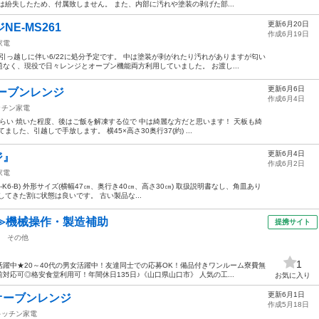
は紛失したため、付属致しません。 また、内部に汚れや塗装の剥げた部...
更新6月20日
NE-MS261
作成6月19日
家電
 引っ越しに伴い6/22に処分予定です。 中は塗装が剥がれたり汚れがありますが匂い
なく、現役で日々レンジとオーブン機能両方利用していました。 お渡し...
更新6月6日
 オーブンレンジ
作成6月4日
ッチン家電
くらい 焼いた程度、後はご飯を解凍する位で 中は綺麗な方だと思います！ 天板も綺
ました、引越しで手放します。 横45×高さ30奥行37(約) ...
更新6月4日
ジ』
作成6月2日
家電
E-K6-B) 外形サイズ(横幅47㎝、奥行き40㎝、高さ30㎝) 取扱説明書なし、角皿あり
てきた割に状態は良いです。 古い製品な...
≫機械操作・製造補助
提携サイト
その他
1
躍中★20～40代の男女活躍中！友達同士での応募OK！備品付きワンルーム寮費無
応可◎格安食堂利用可！年間休日135日♪《山口県山口市》 人気の工...
お気に入り
更新6月1日
 オーブンレンジ
作成5月18日
キッチン家電