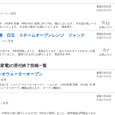
更新3月22日
作成2月10日
キッチン家電
11
 2008年 型番 MRO-DS7 使用に伴う汚れ、傷がございます。 中古品の為ノーク
いいたします。 引き取り限定でお願いいたします。 最終値下...
お気に入り
更新8月16日
9年製 日立 スチームオーブンレンジ ジャンク
作成2月11日
キッチン家電
7
ンク品です。5年使用致しました。 電源は入ります。 あたためスタートのボタンが取
いました。 修理できる方にお譲りします。 取説付き #HI...
お気に入り
家電)の受付終了投稿一覧
更新7月21日
シオウォーターオーブン
作成7月19日
ン家電
り】 シャープ ウォーターオーブン ヘルシオ 2000年製 型番 AX-M1.-R 電
ォーターオーブン機能は使えます。 オーブン機能の...
更新7月20日
作成7月19日
チン家電
。10年ほど前に購入したもので5、6年ほど使用しました。 動作確認は問題ありませ