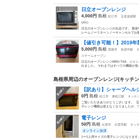
日立オーブンレンジ
4,000円
島根
松江市
玉造温泉駅
MRO
日立のオーブンレンジの出品です。 製造年
レームノーリターンノーキャンセルでお願
【値引き可能！】201
5,000円
島根
雲南市
加茂中駅
スチームオーブン
日立のオーブンレンジMRO-TS8、ジャ
れました。 それまではすべての機能が使えて
島根県周辺のオーブンレンジ(キッチン
【訳あり】シャープヘル
受付終了
0円
島根
松江市
東松江駅
キッチ
ご覧いただきありがとうございます。 【訳あ
子レンジ機能は使えなくなりましたが、ウ
電子レンジ
受付終了
50円
島根
出雲市
出雲市駅
キッ
オンライン決済
1〜2人用サイズの電子レンジになります