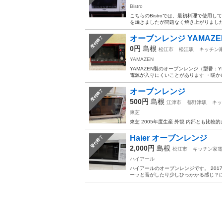
Bistro
こちらのBistroでは、最初料理で使
を焼きましたが問題なく焼き上がりました
オーブンレンジ YAMAZEN Y
受付終了
0円
島根
松江市
松江駅
キッチン
YAMAZEN
YAMAZEN製のオーブンレンジ（型番：Y
電源が入りにくいことがあります ・暖かい
オーブンレンジ
受付終了
500円
島根
江津市
都野津駅
キッ
東芝
東芝 2005年度生産 外観 内部とも比較
Haier オーブンレンジ
受付終了
2,000円
島根
松江市
キッチン家
ハイアール
ハイアールのオーブンレンジです。 20
ーッと音がしたり少しひっかかる感じ？に