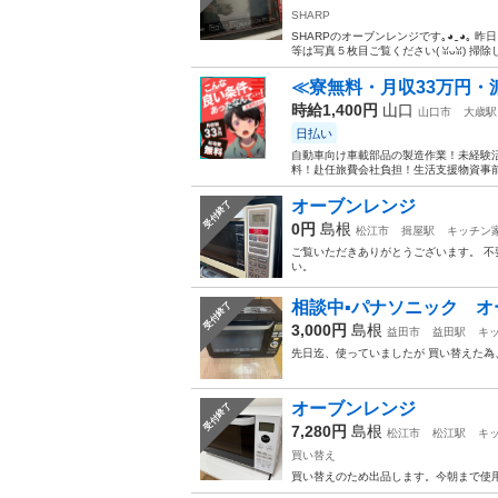
SHARP
SHARPのオーブンレンジです｡⁠◕⁠‿⁠◕⁠｡ 昨
等は写真５枚目ご覧ください(⁠ ⁠ꈍ⁠ᴗ⁠ꈍ⁠) 掃
≪寮無料・月収33万円・
時給1,400円
山口
山口市
大歳駅
日払い
自動車向け車載部品の製造作業！未経験活
料！赴任旅費会社負担！生活支援物資事前対
オーブンレンジ
受付終了
0円
島根
松江市
揖屋駅
キッチン
ご覧いただきありがとうございます。 不
い。
相談中▪️パナソニック 
受付終了
3,000円
島根
益田市
益田駅
キ
先日迄、使っていましたが 買い替えた為
オーブンレンジ
受付終了
7,280円
島根
松江市
松江駅
キ
買い替え
買い替えのため出品します。今朝まで使