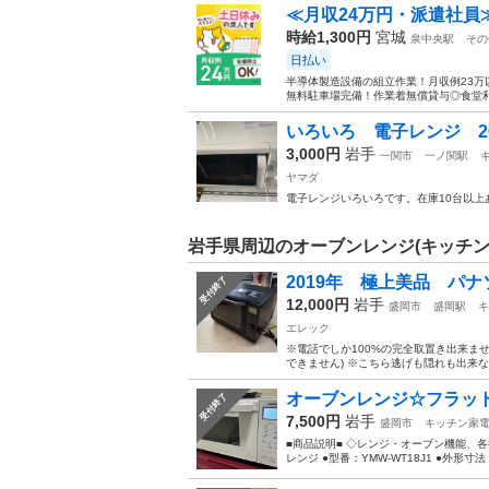
≪月収24万円・派遣社員
時給1,300円
宮城
泉中央駅
その
日払い
半導体製造設備の組立作業！月収例23万
無料駐車場完備！作業着無償貸与◎食堂利
いろいろ 電子レンジ 2
3,000円
岩手
一関市
一ノ関駅
ヤマダ
電子レンジいろいろです。在庫10台以上あ
岩手県周辺のオーブンレンジ(キッチン
2019年 極上美品 パナ
受付終了
12,000円
岩手
盛岡市
盛岡駅
キ
エレック
※電話でしか100%の完全取置き出来ま
できません) ※こちら逃げも隠れも出来な
オーブンレンジ☆フラット庫
受付終了
7,500円
岩手
盛岡市
キッチン家
■商品説明■ ◇レンジ・オーブン機能、
レンジ ●型番：YMW-WT18J1 ●外形寸法（