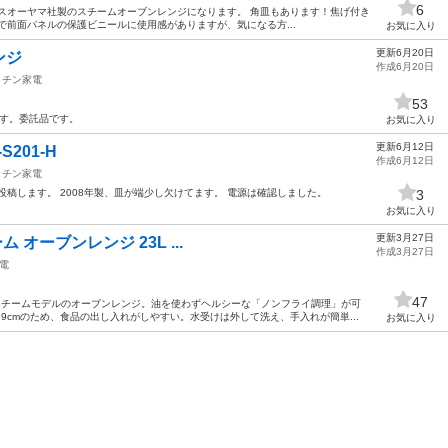
6
スオーヤマ社製のスチームオーブンレンジになります。 角皿もあります！焦げ付き
で前面パネルの保護ビニールに使用感がありますが、気になる方...
お気に入り
更新6月20日
ンジ
作成6月20日
ッチン家電
53
いです。委託品です。
お気に入り
更新6月12日
201-H
作成6月12日
ッチン家電
投稿します。 2008年製、皿が端少し欠けてます。 電源は確認しました。
3
お気に入り
更新3月27日
ーム オーブンレンジ 23L ...
作成3月27日
電
47
スチームモデルのオーブンレンジ。油を使わずヘルシーな「ノンフライ調理」が可
39cmのため、食品の出し入れがしやすい。水受けは外して洗え、手入れが簡単...
お気に入り