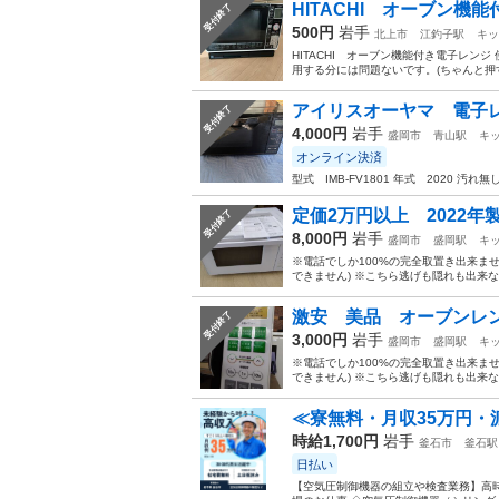
HITACHI オーブン機
受付終了
500円
岩手
北上市
江釣子駅
キッ
HITACHI オーブン機能付き電子レン
用する分には問題ないです。(ちゃんと押す
アイリスオーヤマ 電子
受付終了
4,000円
岩手
盛岡市
青山駅
キ
オンライン決済
型式 IMB-FV1801 年式 2020 
定価2万円以上 2022年
受付終了
8,000円
岩手
盛岡市
盛岡駅
キ
※電話でしか100%の完全取置き出来ま
できません) ※こちら逃げも隠れも出来
激安 美品 オーブンレン
受付終了
3,000円
岩手
盛岡市
盛岡駅
キ
※電話でしか100%の完全取置き出来ま
できません) ※こちら逃げも隠れも出来
≪寮無料・月収35万円・
時給1,700円
岩手
釜石市
釜石駅
日払い
【空気圧制御機器の組立や検査業務】高時