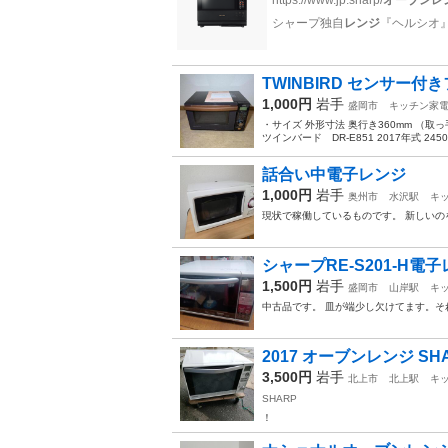
TWINBIRD センサー
1,000円
岩手
盛岡市
キッチン家
・サイズ 外形寸法 奥行き360mm （取っ手4
ツインバード DR-E851 2017年式 2450M
話合い中電子レンジ
1,000円
岩手
奥州市
水沢駅
キ
現状で稼働しているものです。 新しいの
シャープRE-S201-H電
1,500円
岩手
盛岡市
山岸駅
キ
中古品です。 皿が端少し欠けてます。そ
2017 オーブンレンジ SHAR
3,500円
岩手
北上市
北上駅
キ
SHARP
！