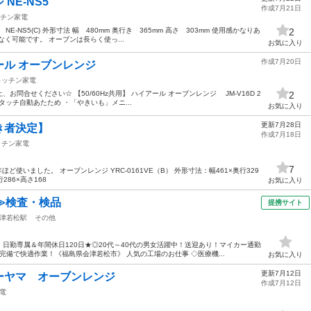
 NE-NS5
作成7月21日
チン家電
 NE-NS5(C) 外形寸法 幅 480mm 奥行き 365mm 高さ 303mm 使用感かなりあ
2
く可能です。 オーブンは長らく使っ...
お気に入り
作成7月20日
イアール オーブンレンジ
キッチン家電
問合せください☆ 【50/60Hz共用】 ハイアール オーブンレンジ JM-V16D 2
2
タッチ自動あたため ・「やきいも」メニ...
お気に入り
更新7月28日
き者決定】
作成7月18日
ッチン家電
7
ど使いました。 オーブンレンジ YRC-0161VE（B） 外形寸法：幅461×奥行329
286×高さ168
お気に入り
≫検査・検品
提携サイト
津若松駅
その他
日勤専属＆年間休日120日★◎20代～40代の男女活躍中！送迎あり！マイカー通勤
備で快適作業！《福島県会津若松市》 人気の工場のお仕事 ◇医療機...
お気に入り
更新7月12日
ーヤマ オーブンレンジ
作成7月12日
電