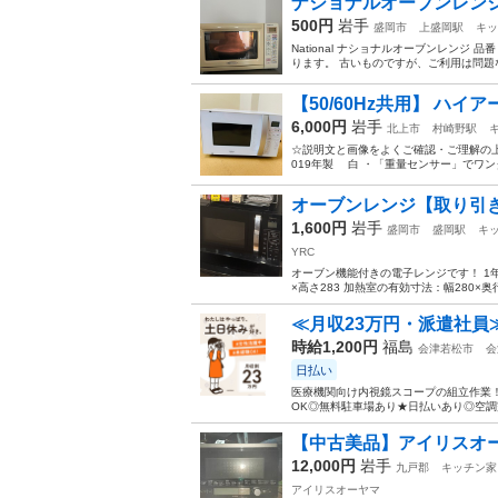
ナショナルオーブンレンジ
500円
岩手
盛岡市
上盛岡駅
キッ
National ナショナルオーブンレンジ 品番
ります。 古いものですが、ご利用は問題な
【50/60Hz共用】 ハ
6,000円
岩手
北上市
村崎野駅
☆説明文と画像をよくご確認・ご理解の上、お
019年製 白 ・「重量センサー」でワン
オーブンレンジ【取り引
1,600円
岩手
盛岡市
盛岡駅
キ
YRC
オーブン機能付きの電子レンジです！ 1年ほ
×高さ283 加熱室の有効寸法：幅280×奥行
≪月収23万円・派遣社員
時給1,200円
福島
会津若松市
会
日払い
医療機関向け内視鏡スコープの組立作業！
OK◎無料駐車場あり★日払いあり◎空調完
【中古美品】アイリスオ
12,000円
岩手
九戸郡
キッチン家
アイリスオーヤマ