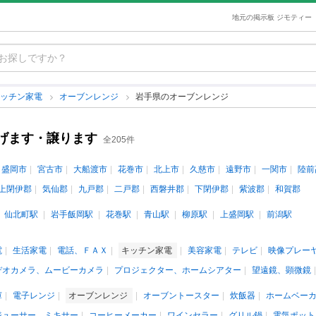
地元の掲示板 ジモティー
キッチン家電
オーブンレンジ
岩手県のオーブンレンジ
げます・譲ります
全205件
盛岡市
宮古市
大船渡市
花巻市
北上市
久慈市
遠野市
一関市
陸前
上閉伊郡
気仙郡
九戸郡
二戸郡
西磐井郡
下閉伊郡
紫波郡
和賀郡
仙北町駅
岩手飯岡駅
花巻駅
青山駅
柳原駅
上盛岡駅
前潟駅
電
生活家電
電話、ＦＡＸ
キッチン家電
美容家電
テレビ
映像プレー
デオカメラ、ムービーカメラ
プロジェクター、ホームシアター
望遠鏡、顕微鏡
庫
電子レンジ
オーブンレンジ
オーブントースター
炊飯器
ホームベー
ジューサー、ミキサー
コーヒーメーカー
ワインセラー
グリル鍋
電気ポット