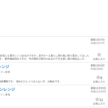
更新1月27日
作成1月27日
電
 自宅にも電子レンジあるのですが、息子の一人暮らし用の為に取り置きしてました
す。 動作確認済みですが、年式相応の部分があるので引き渡し後の保証はござ...
お気に入り
更新1月25日
レンジ
作成1月8日
ッチン家電
9
他多機能です。 温めだけじゃつまらない方、お勧めです。
お気に入り
更新12月25日
ブンレンジ
作成11月19日
ッチン家電
11
お気に入り