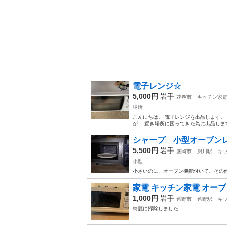
電子レンジ☆
5,000円
岩手
花巻市
キッチン家
場所
こんにちは。 電子レンジを出品します。
が… 置き場所に困ってきた為に出品しま
シャープ 小型オーブン
5,500円
岩手
盛岡市
厨川駅
キ
小型
小さいのに、オーブン機能付いて、その
家電 キッチン家電 オー
1,000円
岩手
遠野市
遠野駅
キ
綺麗に掃除しました