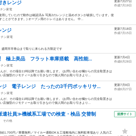
更新7月27日
能付きレンジ
作成7月19日
チン家電
ジ 使用していたので動作は確認済み 写真2のレンジと温めボタンが破損しています。使
ことができます。) オーブン用のトレイはありません。 中...
更新7月18日
レンジ
作成7月15日
ッチン家電
汚れ無し 盛岡市市青山まで取りに来られる方限定です
更新7月4日
製 極上美品 フラット車庫搭載 高性能...
作成6月28日
ッチン家電
せんが、その場合11時以降でお願い致します。 (お問い合わせ欄からの完全取置きは
ない店舗型のジモティーお取り引きなので個人間のお取り引きより...
更新7月9日
ジ 電子レンジ たったの3千円ポッキリサ...
作成6月27日
ッチン家電
せんが、その場合11時以降でお願い致します。 (お問い合わせ欄からの完全取置きは
ない店舗型のジモティーお取り引きなので個人間のお取り引きより...
派遣社員≫機械系工場での検査・検品 交替制
提携サイト
その他
給1,700円／寮費無料／マイカー通勤OK＆工場敷地内に無料駐車場あり 人気の工