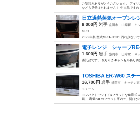
ご覧頂きありがとうございます。 アイリ
なども見受けられません！ 中古品ですの
日立過熱蒸気オーブンレ
8,000円
岩手
盛岡市
山岸駅
キ
MRO
2022年製 型式MRO-JT231 汚れ少な
電子レンジ シャープRE-S
1,600円
岩手
盛岡市
山岸駅
キ
委託品です。 取り引きキャンセルあり再
TOSHIBA ER-W60 スチ
16,700円
岩手
盛岡市
キッチン家
スチーム
コンパクトでワイド&フラットな角皿式
能。 容量23Lのフラット庫内で、開口が