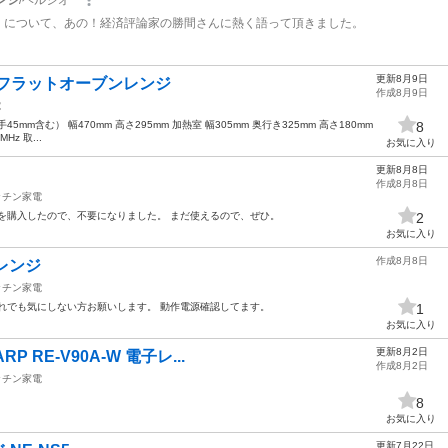
更新8月9日
付きフラットオーブンレンジ
作成8月9日
電
5mm含む） 幅470mm 高さ295mm 加熱室 幅305mm 奥行き325mm 高さ180mm
8
Hz 取...
お気に入り
更新8月8日
作成8月8日
ッチン家電
を購入したので、不要になりました。 まだ使えるので、ぜひ。
2
お気に入り
作成8月8日
子レンジ
ッチン家電
れでも気にしない方お願いします。 動作電源確認してます。
1
お気に入り
更新8月2日
P RE-V90A-W 電子レ...
作成8月2日
ッチン家電
8
お気に入り
更新7月22日