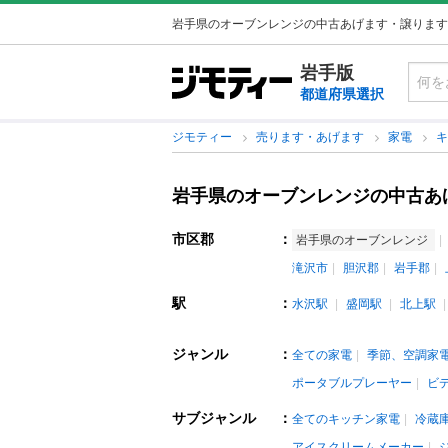
岩手県のオーブンレンジの中古あげます・譲ります
岩手版
都道府県選択
ジモティー
売ります・あげます
家電
岩手県のオーブンレンジの中古あ
市区郡
：
岩手県のオーブンレンジ
滝沢市
胆沢郡
岩手郡
駅
：
水沢駅
盛岡駅
北上駅
ジャンル
：
全ての家電
季節、空調家
ポータブルプレーヤー
ビ
サブジャンル
：
全てのキッチン家電
冷蔵
アイスクリームメーカー