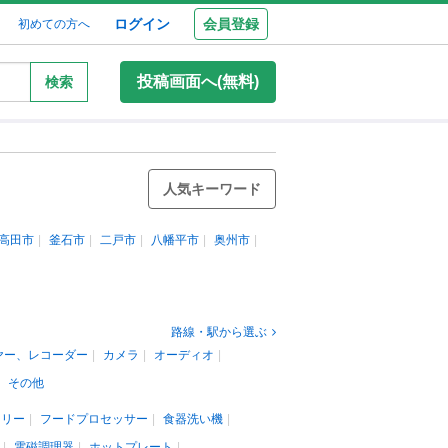
ログイン
会員登録
初めての方へ
投稿画面へ(無料)
検索
人気キーワード
高田市
釜石市
二戸市
八幡平市
奥州市
路線・駅から選ぶ
ヤー、レコーダー
カメラ
オーディオ
その他
カリー
フードプロセッサー
食器洗い機
電磁調理器
ホットプレート