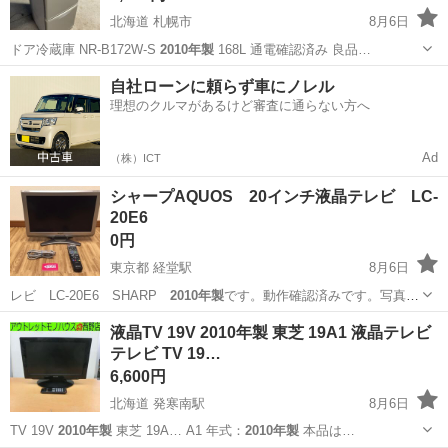
北海道 札幌市
8月6日
ドア冷蔵庫 NR-B172W-S
2010年製
168L 通電確認済み 良品…
北海道
札幌市
キッチン家電
現状
自社ローンに頼らず車にノレル
理想のクルマがあるけど審査に通らない方へ
Ad
（株）ICT
シャープAQUOS 20インチ液晶テレビ LC-
20E6
0円
東京都 経堂駅
8月6日
レビ LC-20E6 SHARP
2010年製
です。動作確認済みです。写真の
物が…
東京
世田谷区
経堂駅
テレビ
液晶TV 19V 2010年製 東芝 19A1 液晶テレビ
テレビ TV 19…
6,600円
北海道 発寒南駅
8月6日
TV 19V
2010年製
東芝 19A… A1 年式：
2010年製
本品は…