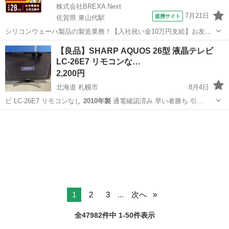
株式会社BREXA Next
7月21日
提携サイト
佐賀県 東山代駅
シリコンウェーハ製品の製造業務！【入社祝い金10万円支給】お友達
やカップルとの応募OK◎年間休日129日＆休出なしでプライベート充
佐賀
伊万里市
東山代駅
その他
【良品】SHARP AQUOS 26型 液晶テレビ
実♪業務はクリーンルームで快適作業◎自社正社員登用制度あり★1食
LC-26E7 リモコンな…
300円～の格安食堂あり！《佐...
2,200円
北海道 札幌市
8月4日
ビ LC-26E7 リモコンなし
2010年製
通電確認済み 早い者勝ち 引…
北海道
札幌市
テレビ
商品
1
2
3
...
次へ
全47982件中 1-50件表示