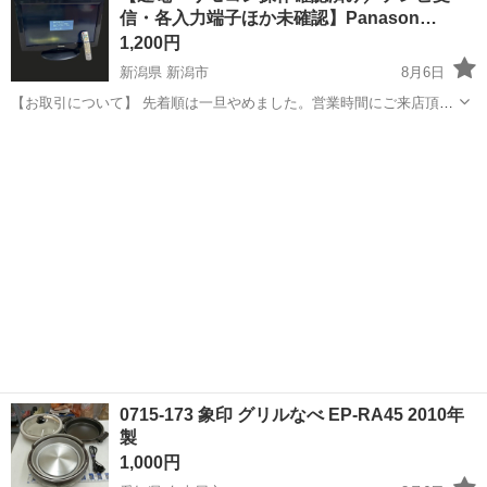
信・各入力端子ほか未確認】Panason…
工場のお仕事 ◇コネクタ製造工...
1,200円
新潟県 新潟市
8月6日
【お取引について】 先着順は一旦やめました。営業時間にご来店頂
き、引取者が決まっていなければ、その場で購入も可能です。 ご不明
新潟
新潟市
テレビ
リモコン
な点がありましたら連絡ください。 【お渡し場所】 ニイガタベース
新潟市中央区西馬越...
0715-173 象印 グリルなべ EP-RA45 2010年
製
1,000円