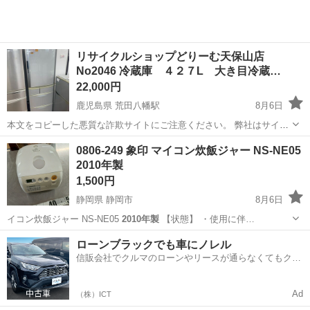
リサイクルショップどりーむ天保山店
No2046 冷蔵庫 ４２７L 大き目冷蔵…
22,000円
鹿児島県 荒田八幡駅
8月6日
本文をコピーした悪質な詐欺サイトにご注意ください。 弊社はサイト
内でのクレジット決済や銀行振り込みを致しておりません。 リサイク
鹿児島
鹿児島市
荒田八幡駅
キッチン家電
0806-249 象印 マイコン炊飯ジャー NS-NE05
ルショップどりーむ掲載商品を ご覧下さいまして誠にありがとうござ
2010年製
います。 どりー...
1,500円
静岡県 静岡市
8月6日
イコン炊飯ジャー NS-NE05
2010年製
【状態】 ・使用に伴…
静岡
静岡市
キッチン家電
炊飯ジャー
ローンブラックでも車にノレル
信販会社でクルマのローンやリースが通らなくてもクル
マをご利用いただけるサービスがあります！
Ad
（株）ICT