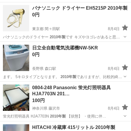
来てくれる方にお譲りします。
奈良
生駒市
学研北生駒駅
マッサージ器
パナソニック ドライヤー EH5215P 2010年製
0円
東京都 間々田駅
8月4日
パナソニックのドライヤー
2010年製
です キズやヨゴレがあると思い
ま…
東京
杉並区
間々田駅
美容家電
日立全自動電気洗濯機NW-5KR
0円
長野県 森口駅
8月4日
ます。 5キロタイプとなります。
2010年製
でありますが、比較的綺麗
な方かと思…
長野
東筑摩郡
森口駅
生活家電
0804-248 Panasonic 蛍光灯照明器具
HJA7703N 201…
100円
神奈川県 藤沢市
8月4日
蛍光灯照明器具 HJA7703N
2010年製
【状態】 ・使用に伴…
神奈川
藤沢市
照明器具
蛍光灯
HITACHI 冷蔵庫 415リットル 2010年製