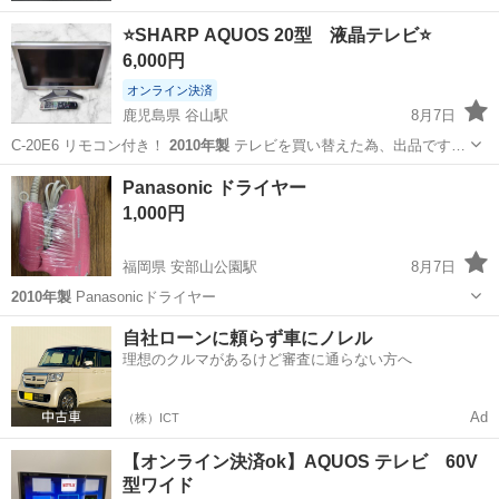
⭐️SHARP AQUOS 20型 液晶テレビ⭐️
6,000円
オンライン決済
鹿児島県 谷山駅
8月7日
C-20E6 リモコン付き！
2010年製
テレビを買い替えた為、出品です…
鹿児島
鹿児島市
谷山駅
テレビ
Panasonic ドライヤー
1,000円
福岡県 安部山公園駅
8月7日
2010年製
Panasonicドライヤー
福岡
北九州市
安部山公園駅
美容家電
ドライヤー
自社ローンに頼らず車にノレル
理想のクルマがあるけど審査に通らない方へ
Ad
（株）ICT
【オンライン決済ok】AQUOS テレビ 60V
型ワイド