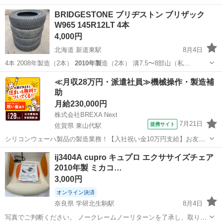
愛知
蒲郡市
三河大塚駅
キッチン家電
2010年製
BRIDGESTONE ブリヂストン ブリザック
W965 145R12LT 4本
4,000円
北海道 新道東駅
8月4日
4本 2008年製造（2本）
2010年製
造（2本） 溝7.5〜8部山（私…
北海道
札幌市
新道東駅
タイヤ、ホイール
ブリヂストン
≪月収28万円・派遣社員≫機械操作・製造補
助
月給230,000円
株式会社BREXA Next
7月21日
提携サイト
佐賀県 東山代駅
シリコンウェーハ製品の製造業務！【入社祝い金10万円支給】お友達
やカップルとの応募OK◎年間休日129日＆休出なしでプライベート充
佐賀
伊万里市
東山代駅
その他
ij3404A cupro キュプロ エクササイズチェア
実♪業務はクリーンルームで快適作業◎自社正社員登用制度あり★1食
2010年製 ミカコ…
300円～の格安食堂あり！《佐...
3,000円
オンライン決済
奈良県 学研北生駒駅
8月4日
写真でご判断ください。 ノークレームノーリターンを了承し、取りに