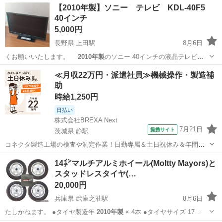
【2010年製】ソニー テレビ KDL‐40F5
40インチ
5,000円
長野県 上田駅
8月6日
くお願いいたします。
2010年製
のソニー 40インチの液晶テレビ
で…
長野
上田市
上田駅
テレビ
40インチ
≪月収22万円・派遣社員≫機械操作・製造補
助
時給1,250円
日払い
株式会社BREXA Next
7月21日
提携サイト
茨城県 静駅
コネクタ製造工場の検査や測定作業！日勤専属＆土日祝休み＆年間休
日128日★クリーンルーム内作業★マイカー通勤OK＆無料駐車場あり
茨城
常陸大宮市
静駅
その他
14㌅マルチアルミホイール(Moltty Mayors)と
★就業先食堂利用可！日払い制度あり！《茨城県常陸大宮市》 人気の
スタッドレスタイヤ(…
工場のお仕事 ◇コネクタ製造工...
20,000円
兵庫県 武庫之荘駅
8月6日
たしかねます。 ●タイヤ製造年
2010年製
× 4本 ●タイヤサイズ 17…