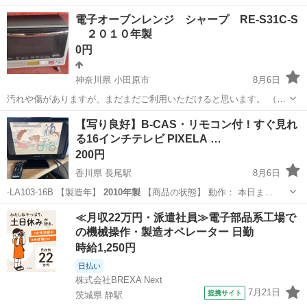
サイクル品ですが、使用感少なく美品です。 取扱説明書付き ★店頭
北海道
札幌市
発寒南駅
キッチン家電
CPJ
電子オーブンレンジ シャープ RE-S31C-S
展示品のですのでご来店いただくと実物をご覧にいただけます...
２０１０年製
0円
神奈川県 小田原市
8月6日
汚れや傷がありますが、まだまだご利用いただけると思います。 （回
転するノブが外れやすくなっています） 受け渡し場所は、小田原市の
神奈川
小田原市
キッチン家電
【写り良好】B-CAS・リモコン付！すぐ見れ
南町だと助かります。 詳細は個別にお伝えいたしますm(_ _)m 説明書
る16インチテレビ PIXELA …
ht...
200円
香川県 長尾駅
8月6日
-LA103-16B 【製造年】
2010年製
【商品の状態】 動作： 本日ま…
香川
さぬき市
長尾駅
テレビ
≪月収22万円・派遣社員≫電子部品系工場で
の機械操作・製造オペレーター 日勤
時給1,250円
日払い
株式会社BREXA Next
7月21日
提携サイト
茨城県 静駅