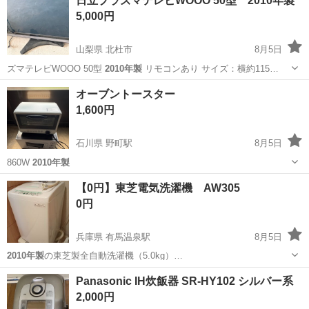
日立プラズマテレビWOOO 50型 2010年製
実♪業務はクリーンルームで快適作業◎自社正社員登用制度あり★1食
5,000円
300円～の格安食堂あり！《佐...
山梨県 北杜市
8月5日
ズマテレビWOOO 50型
2010年製
リモコンあり サイズ：横約115…
山梨
北杜市
テレビ
オーブントースター
1,600円
石川県 野町駅
8月5日
860W
2010年製
石川
金沢市
野町駅
キッチン家電
2010年製
【0円】東芝電気洗濯機 AW305
0円
兵庫県 有馬温泉駅
8月5日
2010年製
の東芝製全自動洗濯機（5.0kg）…
兵庫
神戸市
有馬温泉駅
生活家電
Panasonic IH炊飯器 SR-HY102 シルバー系
2,000円