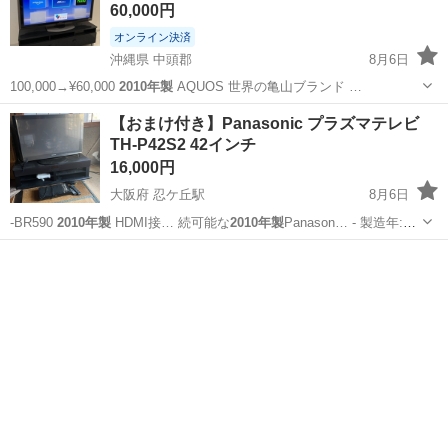
60,000円
オンライン決済
沖縄県 中頭郡
8月6日
100,000→¥60,000
2010年製
AQUOS 世界の亀山ブランド …
沖縄
中頭郡
テレビ
SHARP
【おまけ付き】Panasonic プラズマテレビ
TH-P42S2 42インチ
16,000円
大阪府 忍ケ丘駅
8月6日
-BR590
2010年製
HDMI接… 続可能な
2010年製
Panason… - 製造年:
2010年製
- 製造番号…
大阪
四條畷市
忍ケ丘駅
テレビ