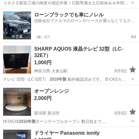
コネクタ製造工場の検査や測定作業！日勤専属＆土日祝休み＆年間休
日128日★クリーンルーム内作業★マイカー通勤OK＆無料駐車場あり
茨城
常陸大宮市
静駅
その他
ローンブラックでも車にノレル
★就業先食堂利用可！日払い制度あり！《茨城県常陸大宮市》 人気の
信販会社でクルマのローンやリースが通らなくてもクル
工場のお仕事 ◇コネクタ製造工...
マをご利用いただけるサービスがあります！
Ad
（株）ICT
SHARP AQUOS 液晶テレビ 32型（LC-
32E7）
1,000円
神奈川県 大倉山駅
8月6日
テレビ 32型（LC-32E7）
2010年製
動作確認済みです。 B-CASカ…
神奈川
横浜市
大倉山駅
テレビ
オーブンレンジ
2,000円
新潟県 新潟市
8月6日
HITACHI
2010年製
ターンテーブルオープン 数日前まで…
新潟
新潟市
キッチン家電
ドライヤー Panasonic ionity