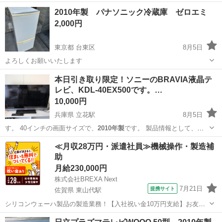
2010年製 パナソニック冷蔵庫 ゼロエミ
2,000円
東京都 台東区
8月5日
よろしくお願いいたします
東京
台東区
キッチン家電
本日引き取り限定！ソニーのBRAVIA液晶テ
レビ、KDL-40EX500です。…
10,000円
兵庫県 立花駅
8月5日
す。 40インチの画面サイズで、
2010年製
です。 製品情報として、製
造番号…
兵庫
尼崎市
立花駅
テレビ
≪月収28万円・派遣社員≫機械操作・製造補
助
月給230,000円
株式会社BREXA Next
7月21日
提携サイト
佐賀県 東山代駅
シリコンウェーハ製品の製造業務！【入社祝い金10万円支給】お友達
やカップルとの応募OK◎年間休日129日＆休出なしでプライベート充
佐賀
伊万里市
東山代駅
その他