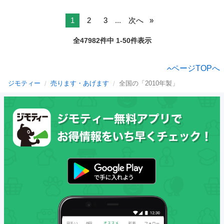
1
2
3
...
次へ
全47982件中 1-50件表示
ページTOPへ
ジモティー
売ります・あげます
全国の「2010年製」