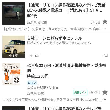
北海道
札幌市
発寒南駅
テレビ
【通電・リモコン操作確認済み／テレビ受信
ほか未確認／電源コード汚れあり】SHA…
900円
新潟県 新潟市
8月6日
【お取引について】 先着順は一旦やめました。営業時間にご来店頂
き、引取者が決まっていなければ、その場で購入も可能です。 ご不明
新潟
新潟市
テレビ
コード
自社ローンに頼らず車にノレル
な点がありましたら連絡ください。 【お渡し場所】 ニイガタベース
理想のクルマがあるけど審査に通らない方へ
新潟市中央区西馬越...
Ad
（株）ICT
≪月収22万円・派遣社員≫機械操作・製造補
助
時給1,250円
日払い
株式会社BREXA Next
7月21日
提携サイト
茨城県 静駅
コネクタ製造工場の検査や測定作業！日勤専属＆土日祝休み＆年間休
日128日★クリーンルーム内作業★マイカー通勤OK＆無料駐車場あり
茨城
常陸大宮市
静駅
その他
【通電・リモコン操作確認済み／テレビ受
★就業先食堂利用可！日払い制度あり！《茨城県常陸大宮市》 人気の