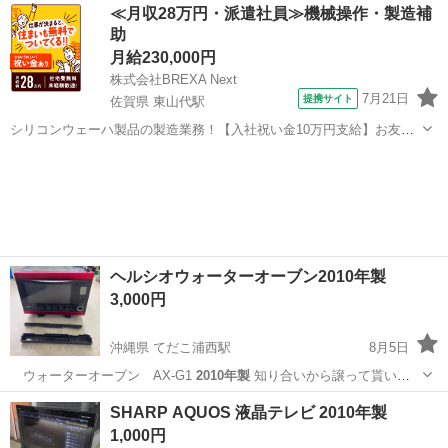
鹿児島
鹿児島市
竜ケ水駅
テレビ
一人
≪月収28万円・派遣社員≫機械操作・製造補
助
月給230,000円
株式会社BREXA Next
7月21日
提携サイト
佐賀県 東山代駅
シリコンウェーハ製品の製造業務！【入社祝い金10万円支給】お友達
やカップルとの応募OK◎年間休日129日＆休出なしでプライベート充
佐賀
伊万里市
東山代駅
その他
実♪業務はクリーンルームで快適作業◎自社正社員登用制度あり★1食
300円～の格安食堂あり！《佐...
ヘルシオウォーターオーブン2010年製
3,000円
沖縄県 てだこ浦西駅
8月5日
ウォーターオーブン AX-G1
2010年製
知り合いから譲って貰いま
したが、…
沖縄
うるま市
てだこ浦西駅
キッチン家電
ヘルシオ
SHARP AQUOS 液晶テレビ 2010年製
1,000円