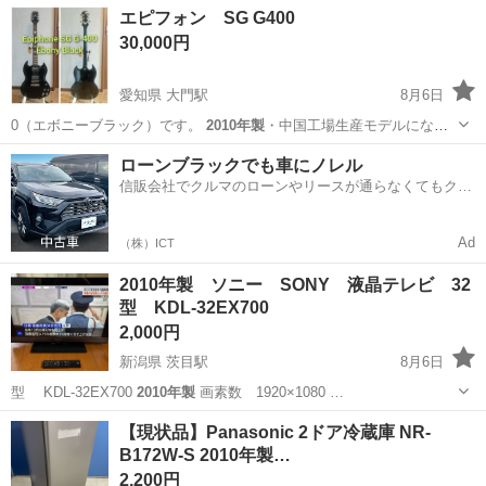
兵庫
伊丹市
武庫之荘駅
タイヤ、ホイール
エピフォン SG G400
アルミホイール
30,000円
愛知県 大門駅
8月6日
0（エボニーブラック）です。
2010年製
・中国工場生産モデルになり
ます。 …
愛知
岡崎市
大門駅
弦楽器、ギター
ローンブラックでも車にノレル
信販会社でクルマのローンやリースが通らなくてもクル
マをご利用いただけるサービスがあります！
Ad
（株）ICT
2010年製 ソニー SONY 液晶テレビ 32
型 KDL-32EX700
2,000円
新潟県 茨目駅
8月6日
型 KDL-32EX700
2010年製
画素数 1920×1080 …
新潟
柏崎市
茨目駅
テレビ
【現状品】Panasonic 2ドア冷蔵庫 NR-
B172W-S 2010年製…
2,200円