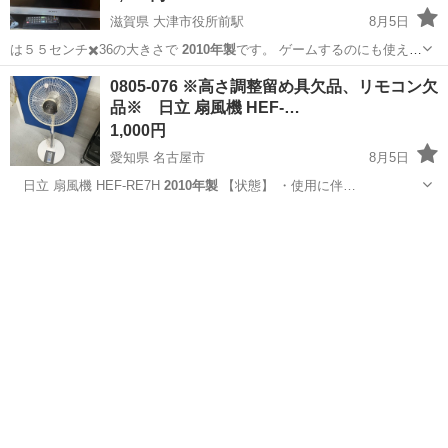
滋賀県 大津市役所前駅
8月5日
は５５センチ✖️36の大きさで
2010年製
です。 ゲームするのにも使える
か…
滋賀
大津市
大津市役所前駅
テレビ
SONY
0805-076 ※高さ調整留め具欠品、リモコン欠
品※ 日立 扇風機 HEF-…
1,000円
愛知県 名古屋市
8月5日
日立 扇風機 HEF-RE7H
2010年製
【状態】 ・使用に伴…
愛知
名古屋市
季節、空調家電
HEF