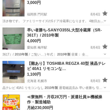
3,000円
福岡県 門司駅
8月4日
頂き物です。 ファミリーサイズの5ドア冷蔵庫になります。 4枚目お写
真の様に 表面に塗装剥がれ、小傷がありますが 問題なく使用可能で
福岡
北九州市
門司駅
キッチン家電
HITACHI
早い者勝ち-SANYO355L大型冷蔵庫（SR-
す。 使用に伴う傷や汚れございますが まだまだ使用可能です。 お渡
361T）/ 2010年製
しの際は簡易的な掃...
4,000円
愛知県 梅坪駅
8月4日
361T）/
2010年製
/ ご覧い… ) 年式：
2010年製
容量： 全…
愛知
豊田市
梅坪駅
キッチン家電
【難あり】TOSHIBA REGZA 40型 液晶テレ
ビ 40A1 リモコンな…
1,100円
北海道 札幌市
8月4日
晶テレビ 40A1 リモコンなし
2010年製
通電確認済み 早い者勝ち 引…
北海道
札幌市
テレビ
商品
≪寮無料・月収28万円・派遣社員≫機械操
作・製造補助
月給230,000円