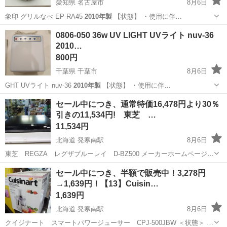
愛知県 名古屋市
8月6日
象印 グリルなべ EP-RA45
2010年製
【状態】 ・使用に伴…
愛知
名古屋市
キッチン家電
なべ
0806-050 36w UV LIGHT UVライト nuv-36
2010…
800円
千葉県 千葉市
8月6日
GHT UVライト nuv-36
2010年製
【状態】 ・使用に伴…
千葉
千葉市
美容家電
2010年製
セール中につき、通常特価16,478円より30％
引きの11,534円! 東芝 …
11,534円
北海道 発寒南駅
8月6日
東芝 REGZA レグザブルーレイ D-BZ500 メーカーホームページは
こちら https://archived.regza.com/regza/bd_dvd/lineup/d-
北海道
札幌市
発寒南駅
映像プレーヤー、レコーダー
セール中につき、半額で販売中！3,278円
bz500/index_j.htm ...
→1,639円！【13】Cuisin…
レグザブルーレイ
1,639円
北海道 発寒南駅
8月6日
クイジナート スマートパワージューサー CPJ-500JBW ＜状態＞ リ