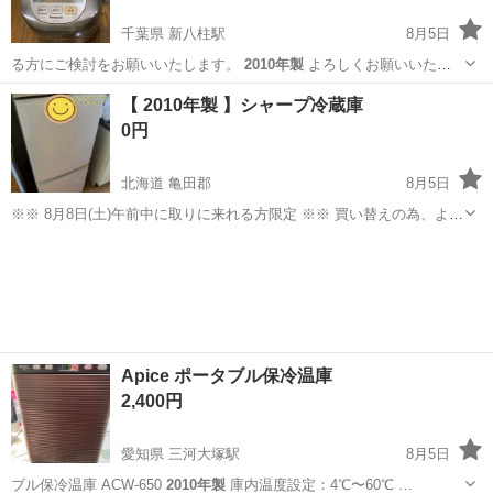
千葉県 新八柱駅
8月5日
る方にご検討をお願いいたします。
2010年製
よろしくお願いいたし
ます。 パナ…
千葉
松戸市
新八柱駅
キッチン家電
Panasonic
【 2010年製 】シャープ冷蔵庫
0円
北海道 亀田郡
8月5日
※※ 8月8日(土)午前中に取りに来れる方限定 ※※ 買い替えの為、よろ
しければお譲りします。 冷蔵は問題なく使えます。 冷凍庫がちょっと
北海道
亀田郡
キッチン家電
冷えが甘いので、気になる方はご遠慮ください。 3階建の3階、エレベ
ーター無しで...
Apice ポータブル保冷温庫
2,400円
愛知県 三河大塚駅
8月5日
ブル保冷温庫 ACW-650
2010年製
庫内温度設定：4℃〜60℃ …