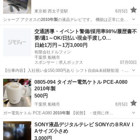
東京都 西太子堂駅
8月5日
シャープ アクオスの
2010年製
の液晶テレビです。 機能は正常に全…
東京
世田谷区
西太子堂駅
テレビ
2010年製
交通誘導・イベント警備/採用率98%/履歴書不
要/週1～OK/日払い現金手渡しO…
日給1万円～1万3,000円
有限会社ドルフィン
千葉県 船橋市
スポンサー：求人ボックス
07月03日
【仕事内容】入社祝い金150,000円あり シフト自由&未経験歓迎
・直
行直帰OK ・一部車・自転車・バイク通勤OK ・週1～OK ・日払い・
アルバイト・パート
0805-094 タイガー電気ケトル PCE-A080
週払いOK、現金手渡しも可能です! <仕事内容> 建築・土木工事現場
2010年製
で...
500円
千葉県 船橋市
8月5日
ガー電気ケトル PCE-A080
2010年製
【状態】 ・使用に伴…
千葉
船橋市
キッチン家電
PCE
SONY液晶デジタルテレビ SONYのＢRAVＩ
Aサイズ小さめ
3,000円