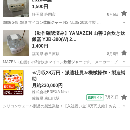
1,500円
静岡県 静岡市
8月6日
0806-249 象印 マイコン
炊飯ジャー
NS-NE05 2010年製 …
静岡
静岡市
キッチン家電
炊飯ジャー
【動作確認済み】YAMAZEN 山善 3合炊き炊
飯器 YJB-300(W) 2…
1,400円
福岡県 春日原駅
8月6日
MAZEN（山善）の3合炊きマイコン
炊飯ジャー
です。 メーカー・ブラ
ンド：Y…
福岡
春日市
春日原駅
キッチン家電
≪月収28万円・派遣社員≫機械操作・製造補
助
月給230,000円
株式会社BREXA Next
7月21日
提携サイト
佐賀県 東山代駅
シリコンウェーハ製品の製造業務！【入社祝い金10万円支給】お友達
やカップルとの応募OK◎年間休日129日＆休出なしでプライベート充
佐賀
伊万里市
東山代駅
その他
実♪業務はクリーンルームで快適作業◎自社正社員登用制度あり★1食
300円～の格安食堂あり！《佐...