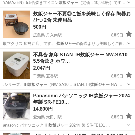
YAMAZEN）5.5合炊きマイコン
炊飯ジャー
（定価：10,980円）です。
内…
埼玉
入間市
キッチン家電
炊飯ジャー不要◎ご飯を美味しく保存 陶器お
ひつ 2合 未使用品
500円
広島県 舟入南駅
8月5日
取マクサス 広島西店」です。
炊飯ジャー
の保温よりも美味しくご飯を
保存できる…
広島
広島市
舟入南駅
調理器具
不具合 象印 STAN. IH炊飯ジャー NW-SA10
5.5合炊き ホワ…
2,047円
千葉県 五香駅
8月5日
.シリーズ、IH
炊飯ジャー
（NW-SA10… STAN. IH
炊飯ジャー
NW-
SA10…
千葉
松戸市
五香駅
キッチン家電
Panasonic パナソニック IH炊飯ジャー 2024
年製 SR-FE10…
14,800円
愛知県 太田川駅
8月5日
anasonic パナソニック IH
炊飯ジャー
2024年製 SR-FE101 …
愛知
東海市
太田川駅
キッチン家電