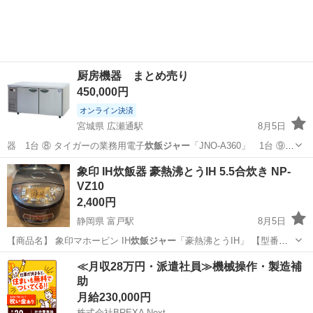
い点があります。 機能は問題なく使用可能です。
厨房機器 まとめ売り
450,000円
オンライン決済
宮城県 広瀬通駅
8月5日
器 1台 ⑧ タイガーの業務用電子
炊飯ジャー
「JNO-A360」 1台 ⑨
T…
宮城
仙台市
広瀬通駅
その他
マルゼン
象印 IH炊飯器 豪熱沸とうIH 5.5合炊き NP-
VZ10
2,400円
静岡県 富戸駅
8月5日
【商品名】 象印マホービン IH
炊飯ジャー
「豪熱沸とうIH」 【型番】
NP…
静岡
伊東市
富戸駅
キッチン家電
≪月収28万円・派遣社員≫機械操作・製造補
助
月給230,000円
株式会社BREXA Next