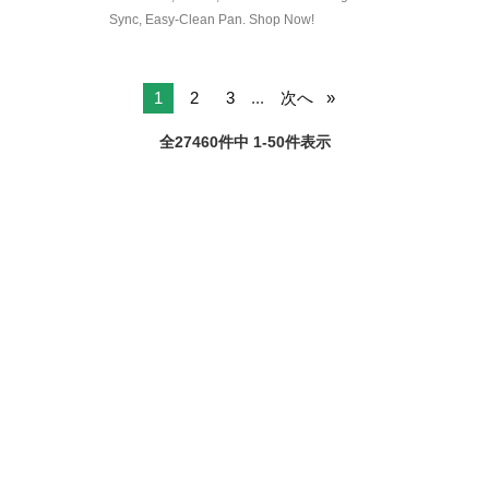
1
2
3
...
次へ
全27460件中 1-50件表示