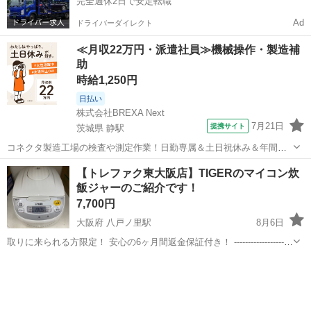
完全週休2日で安定転職
Ad
ドライバーダイレクト
≪月収22万円・派遣社員≫機械操作・製造補
助
時給1,250円
日払い
株式会社BREXA Next
7月21日
提携サイト
茨城県 静駅
コネクタ製造工場の検査や測定作業！日勤専属＆土日祝休み＆年間休
日128日★クリーンルーム内作業★マイカー通勤OK＆無料駐車場あり
茨城
常陸大宮市
静駅
その他
【トレファク東大阪店】TIGERのマイコン炊
★就業先食堂利用可！日払い制度あり！《茨城県常陸大宮市》 人気の
飯ジャーのご紹介です！
工場のお仕事 ◇コネクタ製造工...
7,700円
大阪府 八戸ノ里駅
8月6日
取りに来られる方限定！ 安心の6ヶ月間返金保証付き！ ---------------------
--------------------------- ●商品情報 メーカー：Tiger 型番 ：JBH-G101
大阪
東大阪市
八戸ノ里駅
キッチン家電
TIGER
容量...