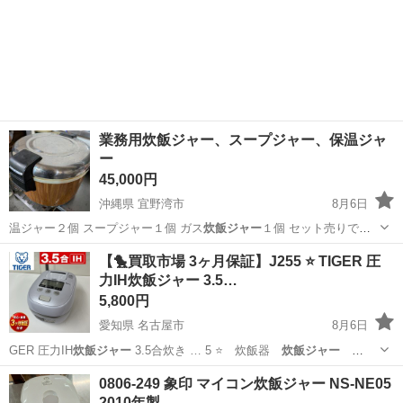
業務用炊飯ジャー、スープジャー、保温ジャ
ー
45,000円
沖縄県 宜野湾市
8月6日
温ジャー２個 スープジャー１個 ガス
炊飯ジャー
１個 セット売りで
す！
沖縄
宜野湾市
調理器具
【🐤買取市場 3ヶ月保証】J255 ⭐ TIGER 圧
力IH炊飯ジャー 3.5…
5,800円
愛知県 名古屋市
8月6日
GER 圧力IH
炊飯ジャー
3.5合炊き … 5 ⭐ 炊飯器
炊飯ジャー
TIGER I…
愛知
名古屋市
キッチン家電
TIGER
0806-249 象印 マイコン炊飯ジャー NS-NE05
2010年製