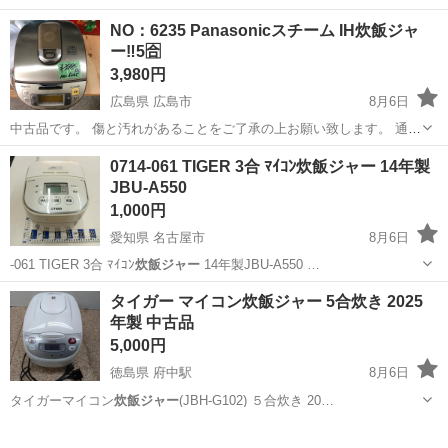
で必要な配管やボイラーの製缶作業(溶接・切断・架台等の製作)業務に
アルバイト・パート
NO：6235 Panasonicスチーム IH炊飯ジャ
当社工場内であたっていただきます。 工場は大阪府吹田市芳野町。御
ー‼️5🈴
堂筋線の江坂駅からの徒歩圏内にあります...
3,980円
広島県 広島市
8月6日
中古品です。 傷と汚れがあることをご了承の上お願い致します。 通電
確認済 店頭にも同時販売しているため、無くなる可能性があることを
広島
広島市
キッチン家電
炊飯ジャー
0714-061 TIGER 3合 ﾏｲｺﾝ炊飯ジャー 14年製
ご了承の上よろしくお願いいたします。 横川激安リサイクルセンター
JBU-A550
横川町1丁目4-37...
1,000円
愛知県 名古屋市
8月6日
-061 TIGER 3合 ﾏｲｺﾝ
炊飯ジャー
14年製JBU-A550 …
愛知
名古屋市
キッチン家電
JBU
タイガー マイコン炊飯ジャー 5合炊き 2025
年製 中古品
5,000円
徳島県 府中駅
8月6日
タイガーマイコン
炊飯ジャー
(JBH-G102) ５合炊き 20…
徳島
徳島市
府中駅
キッチン家電
炊飯ジャー