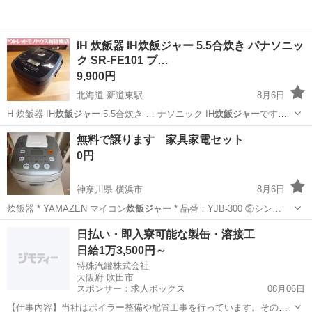
IH 炊飯器 IH炊飯ジャー 5.5合炊き パナソニッ
ク SR-FE101 ブ…
9,900円
北海道 新道東駅
8月6日
H 炊飯器 IH
炊飯ジャー
5.5合炊き … ナソニック IH
炊飯ジャー
です。
型式 …
北海道
札幌市
新道東駅
キッチン家電
無料で譲ります 家具家電セット
0円
神奈川県 横浜市
8月6日
炊飯器 * YAMAZEN マイコン
炊飯ジャー
* 品番：YJB-300 ②シン…
神奈川
横浜市
家電
日払い・即入寮可能な製缶・溶接工
日給1万3,500円～
特殊汽罐株式会社
大阪府 吹田市
スポンサー：求人ボックス
08月06日
【仕事内容】当社はボイラー整備や配管工事を行っています。その中