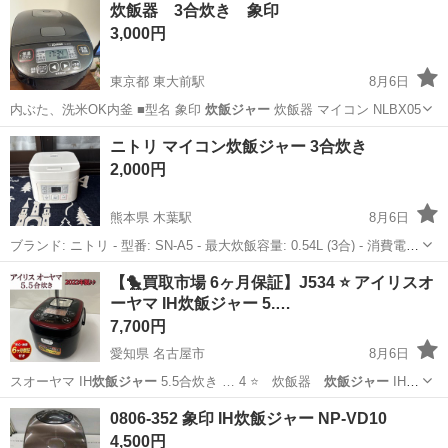
愛知
名古屋市
キッチン家電
TIGER
炊飯器 3合炊き 象印
3,000円
東京都 東大前駅
8月6日
内ぶた、洗米OK内釜 ■型名 象印
炊飯ジャー
炊飯器 マイコン NLBX05
東京
文京区
東大前駅
キッチン家電
ニトリ マイコン炊飯ジャー 3合炊き
2,000円
熊本県 木葉駅
8月6日
ブランド: ニトリ - 型番: SN-A5 - 最大炊飯容量: 0.54L (3合) - 消費電
力: 380W - 対応メニュー: 白米、無洗米、玄米、胚芽米、おかゆ - カラ
熊本
山鹿市
木葉駅
キッチン家電
【🐤買取市場 6ヶ月保証】J534 ⭐ アイリスオ
ー: ホワイト
ーヤマ IH炊飯ジャー 5.…
7,700円
愛知県 名古屋市
8月6日
スオーヤマ IH
炊飯ジャー
5.5合炊き … 4 ⭐ 炊飯器
炊飯ジャー
IH
アイリス…
愛知
名古屋市
キッチン家電
KRC
0806-352 象印 IH炊飯ジャー NP-VD10
4,500円