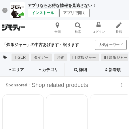
アプリならお得な情報を見逃さない！
インストール
アプリで開く
全国
検索
ログイン
投稿
「炊飯ジャー」の中古あげます・譲ります
人気キーワード
TIGER
タイガー
お釜
IH 炊飯ジャー
IH 炊飯ジャー
エリア
カテゴリ
詳細
新着順