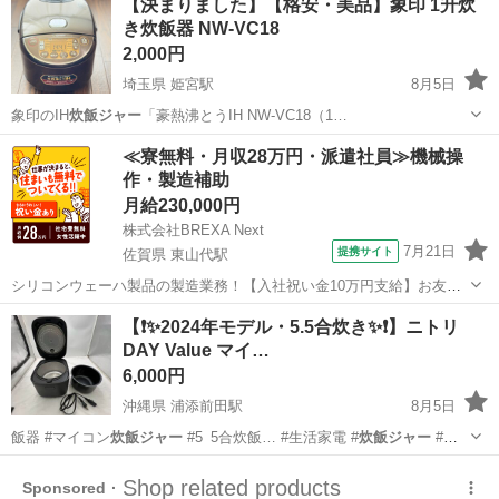
【決まりました】【格安・美品】象印 1升炊
き炊飯器 NW-VC18
2,000円
埼玉県 姫宮駅
8月5日
象印のIH
炊飯ジャー
「豪熱沸とうIH NW-VC18（1…
埼玉
南埼玉郡
姫宮駅
キッチン家電
≪寮無料・月収28万円・派遣社員≫機械操
作・製造補助
月給230,000円
株式会社BREXA Next
7月21日
提携サイト
佐賀県 東山代駅
シリコンウェーハ製品の製造業務！【入社祝い金10万円支給】お友達
やカップルとの応募OK◎年間休日129日＆休出なしでプライベート充
佐賀
伊万里市
東山代駅
その他
【❗️✨2024年モデル・5.5合炊き✨❗️】ニトリ
実♪業務はクリーンルームで快適作業◎自社正社員登用制度あり★1食
DAY Value マイ…
300円～の格安食堂あり！《佐...
6,000円
沖縄県 浦添前田駅
8月5日
飯器 #マイコン
炊飯ジャー
#5_5合炊飯… #生活家電 #
炊飯ジャー
#新
生活 #一…
沖縄
浦添市
浦添前田駅
キッチン家電
Value