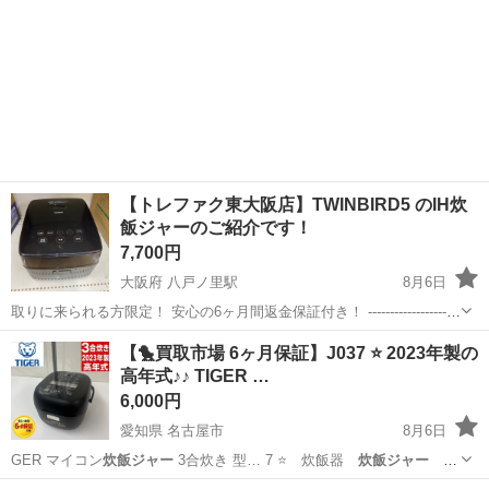
【トレファク東大阪店】TWINBIRD5 のIH炊
飯ジャーのご紹介です！
7,700円
大阪府 八戸ノ里駅
8月6日
取りに来られる方限定！ 安心の6ヶ月間返金保証付き！ ---------------------
--------------------------- ●商品情報 メーカー：TWINBIRD 型番 ：RM-
大阪
東大阪市
八戸ノ里駅
キッチン家電
TWINBIRD
【🐤買取市場 6ヶ月保証】J037 ⭐ 2023年製の
D793 ...
高年式♪♪ TIGER …
6,000円
愛知県 名古屋市
8月6日
GER マイコン
炊飯ジャー
3合炊き 型… 7 ⭐ 炊飯器
炊飯ジャー
TIGER マ…