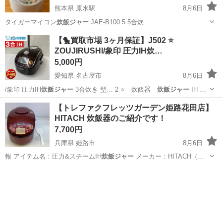
熊本県 原水駅
8月6日
タイガーマイコン
炊飯ジャー
JAE-B100 5.5合炊…
熊本
菊池郡
原水駅
キッチン家電
ジャンク品
【🐤買取市場 3ヶ月保証】J502 ⭐
ZOUJIRUSHI/象印 圧力IH炊…
5,000円
愛知県 名古屋市
8月6日
/象印 圧力IH
炊飯ジャー
3合炊き 型… 2 ⭐ 炊飯器
炊飯ジャー
IH 象
印 Z…
愛知
名古屋市
キッチン家電
炊飯ジャー
【トレファクフレッツガーデン姫路花田店】
HITACH 炊飯器のご紹介です！
7,700円
兵庫県 姫路市
8月6日
報 アイテム名：圧力&スチームIH
炊飯ジャー
メーカー：HITACH（ヒ
タチ）…
兵庫
姫路市
キッチン家電
HITACH