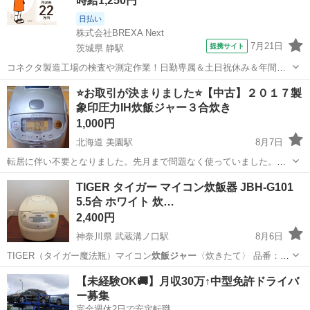
時給1,250円
日払い
株式会社BREXA Next
7月21日
提携サイト
茨城県 静駅
コネクタ製造工場の検査や測定作業！日勤専属＆土日祝休み＆年間休
日128日★クリーンルーム内作業★マイカー通勤OK＆無料駐車場あり
茨城
常陸大宮市
静駅
その他
⭐️お取引が決まりました⭐️【中古】２０１７製
★就業先食堂利用可！日払い制度あり！《茨城県常陸大宮市》 人気の
象印圧力IH炊飯ジャー３合炊き
工場のお仕事 ◇コネクタ製造工...
1,000円
北海道 美園駅
8月7日
転居に伴い不要となりました。先月まで問題なく使っていました。内
釜のコ―ティングもきれいです。圧力炊きなのでおいしいご飯が炊け
北海道
札幌市
美園駅
キッチン家電
TIGER タイガー マイコン炊飯器 JBH-G101
ると思います😊 よろしくお願いいたします🙇
5.5合 ホワイト 炊…
2,400円
神奈川県 武蔵溝ノ口駅
8月6日
TIGER（タイガー魔法瓶）マイコン
炊飯ジャー
〈炊きたて〉 品番：
JBH-G101…
神奈川
川崎市
武蔵溝ノ口駅
キッチン家電
【未経験OK🚚】月収30万↑中型免許ドライバ
ー募集
完全週休2日で安定転職