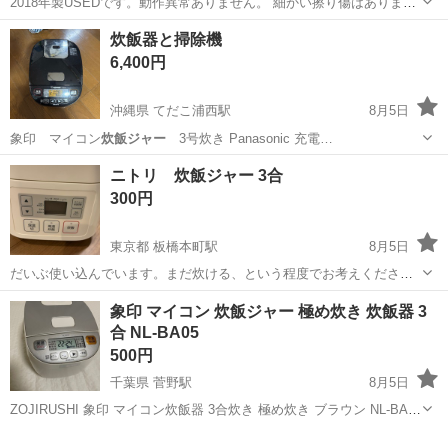
2018年製USEDです。動作異常ありません。 細かい擦り傷はありま
す。 ふっくらもちもちの炊きあがり「釜包みIH」 ◆2種類の麦めしメ
奈良
桜井市
桜井駅
キッチン家電
炊飯ジャー
炊飯器と掃除機
ニュー＋「麦がゆメニュー」 ◆保温もおいしく「つや艶内ふた」 ◆容
6,400円
量：1.0L（5.5...
沖縄県 てだこ浦西駅
8月5日
象印 マイコン
炊飯ジャー
3号炊き Panasonic 充電…
沖縄
中頭郡
てだこ浦西駅
生活家電
ニトリ 炊飯ジャー 3合
300円
東京都 板橋本町駅
8月5日
だいぶ使い込んでいます。まだ炊ける、という程度でお考えくださ
い。 2015年製です。 機能は全て問題なく使えますが、時間表示はズ
東京
板橋区
板橋本町駅
キッチン家電
象印 マイコン 炊飯ジャー 極め炊き 炊飯器 3
レています。 (設定したら治るかもしれません) ノークレーム・ノーリ
合 NL-BA05
ターンでお願いします。
500円
千葉県 菅野駅
8月5日
ZOJIRUSHI 象印 マイコン炊飯器 3合炊き 極め炊き ブラウン NL-BA05
2016年製 本体内部にコゲ？や釜内側にコーティング剥がれの小傷や白
千葉
市川市
菅野駅
キッチン家電
象印