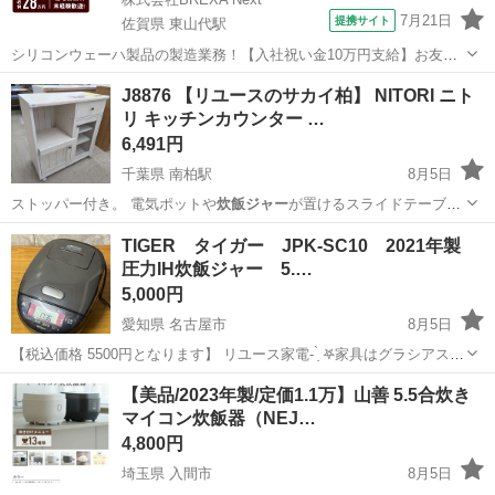
7月21日
提携サイト
佐賀県 東山代駅
シリコンウェーハ製品の製造業務！【入社祝い金10万円支給】お友達
やカップルとの応募OK◎年間休日129日＆休出なしでプライベート充
佐賀
伊万里市
東山代駅
その他
J8876 【リユースのサカイ柏】 NITORI ニト
実♪業務はクリーンルームで快適作業◎自社正社員登用制度あり★1食
リ キッチンカウンター …
300円～の格安食堂あり！《佐...
6,491円
千葉県 南柏駅
8月5日
ストッパー付き。 電気ポットや
炊飯ジャー
が置けるスライドテーブル
スペースは、…
千葉
柏市
南柏駅
収納家具
リズバレー
TIGER タイガー JPK-SC10 2021年製
圧力IH炊飯ジャー 5.…
5,000円
愛知県 名古屋市
8月5日
【税込価格 5500円となります】 リユース家電- ̗̀ 𖤐家具はグラシアスに
GO✰*。 動作確認ずみ 写真に写る物のみ。 傷汚れは中古品ですのでご
愛知
名古屋市
キッチン家電
TIGER
【美品/2023年製/定価1.1万】山善 5.5合炊き
ざいますが個人的に見てそこまでの傷や汚れはございません。 詳しく
マイコン炊飯器（NEJ…
はお写真...
4,800円
埼玉県 入間市
8月5日