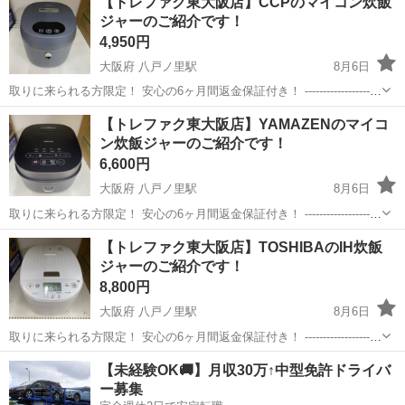
【トレファク東大阪店】CCPのマイコン炊飯
ジャーのご紹介です！
4,950円
大阪府 八戸ノ里駅
8月6日
取りに来られる方限定！ 安心の6ヶ月間返金保証付き！ ---------------------
--------------------------- ●商品情報 メーカー：CCP 型番 ：BJ-R94-GY
大阪
東大阪市
八戸ノ里駅
キッチン家電
CCP
【トレファク東大阪店】YAMAZENのマイコ
容量（...
ン炊飯ジャーのご紹介です！
6,600円
大阪府 八戸ノ里駅
8月6日
取りに来られる方限定！ 安心の6ヶ月間返金保証付き！ ---------------------
--------------------------- ●商品情報 メーカー：YAMAZEN 型番 ：YJP-
大阪
東大阪市
八戸ノ里駅
キッチン家電
YAMAZEN
【トレファク東大阪店】TOSHIBAのIH炊飯
DM102...
ジャーのご紹介です！
8,800円
大阪府 八戸ノ里駅
8月6日
取りに来られる方限定！ 安心の6ヶ月間返金保証付き！ ---------------------
--------------------------- ●商品情報 メーカー：TOSHIBA 型番 ：RC-
大阪
東大阪市
八戸ノ里駅
キッチン家電
トレファク
【未経験OK🚚】月収30万↑中型免許ドライバ
10HR 容...
ー募集