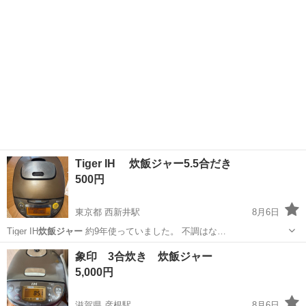
Tiger IH 炊飯ジャー5.5合だき
500円
東京都 西新井駅
8月6日
Tiger IH
炊飯ジャー
約9年使っていました。 不調はな…
東京
足立区
西新井駅
キッチン家電
象印 3合炊き 炊飯ジャー
5,000円
滋賀県 彦根駅
8月6日