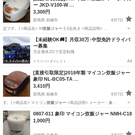
ー JKD-V100-W …
3,300円
群馬県 前橋市
8月7日
定です。] <商品名> IH
炊飯ジャー
5.5合炊き <商品説明> …
群馬
前橋市
キッチン家電
【未経験OK🚚】月収30万↑中型免許ドライバ
ー募集
完全週休2日で安定転職
Ad
ドライバーダイレクト
[直接引取限定]2018年製 マイコン炊飯ジャー
象印 NL-BC05-TA …
3,410円
群馬県 前橋市
8月7日
す。] <商品名> マイコン
炊飯ジャー
<商品説明> メーカー：象…
群馬
前橋市
キッチン家電
炊飯ジャー
0807-011 象印 マイコン炊飯ジャー NMH-C18
1,000円