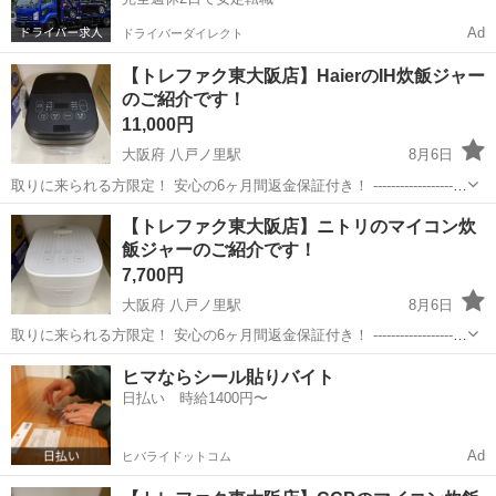
Ad
ドライバーダイレクト
【トレファク東大阪店】HaierのIH炊飯ジャー
のご紹介です！
11,000円
大阪府 八戸ノ里駅
8月6日
取りに来られる方限定！ 安心の6ヶ月間返金保証付き！ ---------------------
--------------------------- ●商品情報 メーカー：Haier 型番 ：KS-
大阪
東大阪市
八戸ノ里駅
キッチン家電
トレファク
【トレファク東大阪店】ニトリのマイコン炊
RC24H10-...
飯ジャーのご紹介です！
7,700円
大阪府 八戸ノ里駅
8月6日
取りに来られる方限定！ 安心の6ヶ月間返金保証付き！ ---------------------
--------------------------- ●商品情報 メーカー：ニトリ 型番 ：
大阪
東大阪市
八戸ノ里駅
キッチン家電
トレファク
ヒマならシール貼りバイト
EP2S02WH 容量（サ...
日払い 時給1400円〜
Ad
ヒバライドットコム