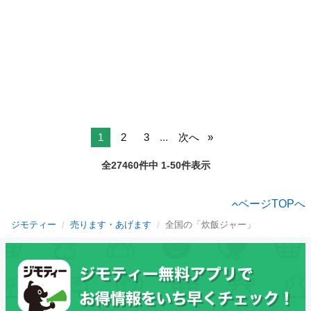
1
2
3
...
次へ
全27460件中 1-50件表示
ページTOPへ
ジモティー
売ります・あげます
全国の「炊飯ジャー」