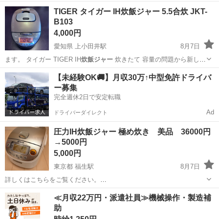
千葉
船橋市
キッチン家電
炊飯ジャー
TIGER タイガー IH炊飯ジャー 5.5合炊 JKT-
B103
4,000円
愛知県 上小田井駅
8月7日
ます。 タイガー TIGER IH
炊飯ジャー
炊きたて 容量の問題から新しい
炊…
愛知
名古屋市
上小田井駅
キッチン家電
【未経験OK🚚】月収30万↑中型免許ドライバ
ー募集
完全週休2日で安定転職
Ad
ドライバーダイレクト
圧力IH炊飯ジャー 極め炊き 美品 36000円
→5000円
5,000円
東京都 福生駅
8月7日
詳しくはこちらをご覧ください。
https://www.zojirushi.co.jp/syohin/ricecooker/nprl/
東京
福生市
福生駅
キッチン家電
炊飯ジャー
≪月収22万円・派遣社員≫機械操作・製造補
助