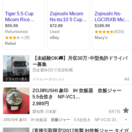
【未経験OK🚚】月収30万↑中型免許ドライバ
ー募集
完全週休2日で安定転職
Ad
ドライバーダイレクト
ZOJIRUSHI 象印 IH 炊飯器 炊飯ジャー
5.5合炊き NP-VC1…
2,980円
愛知県 川名駅
8月7日
JIRUSHI 象印 IH 炊飯器
炊飯ジャー
5.5合炊き NP-VC10 20…
愛知
名古屋市
川名駅
キッチン家電
炊飯ジャー
[直接引取限定]2017年製 IH炊飯ジャー タイガ