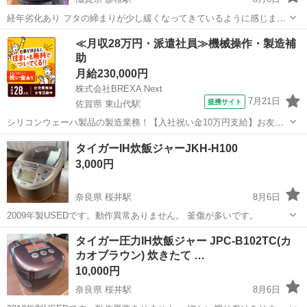
経年劣化あり フタの締まりが少し緩くなってきているように感じます
が、現在のところ使用に支障はございません。 6年前購入 保証なし 取
滋賀
彦根市
彦根駅
キッチン家電
≪月収28万円・派遣社員≫機械操作・製造補
説冊子あり お渡しは8月22〜25日
助
月給230,000円
株式会社BREXA Next
7月21日
提携サイト
佐賀県 東山代駅
シリコンウェーハ製品の製造業務！【入社祝い金10万円支給】お友達
やカップルとの応募OK◎年間休日129日＆休出なしでプライベート充
佐賀
伊万里市
東山代駅
その他
タイガーIH炊飯ジャーJKH-H100
実♪業務はクリーンルームで快適作業◎自社正社員登用制度あり★1食
3,000円
300円～の格安食堂あり！《佐...
奈良県 桜井駅
8月6日
2009年製USEDです。動作異常ありません。 釜傷が多いです。
奈良
桜井市
桜井駅
キッチン家電
炊飯ジャー
タイガー圧力IH炊飯ジャー JPC-B102TC(カ
カオブラウン) 炊きたて …
10,000円
奈良県 桜井駅
8月6日