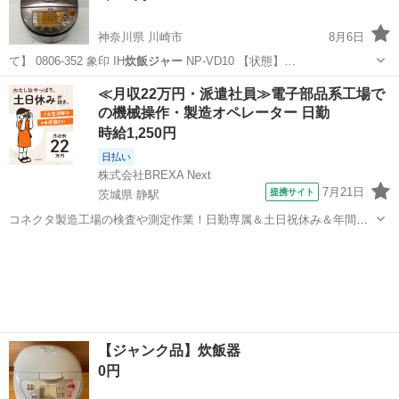
神奈川県 川崎市
8月6日
て】 0806-352 象印 IH
炊飯ジャー
NP-VD10 【状態】…
神奈川
川崎市
キッチン家電
炊飯ジャー
≪月収22万円・派遣社員≫電子部品系工場で
の機械操作・製造オペレーター 日勤
時給1,250円
日払い
株式会社BREXA Next
7月21日
提携サイト
茨城県 静駅
コネクタ製造工場の検査や測定作業！日勤専属＆土日祝休み＆年間休
日128日★クリーンルーム内作業★マイカー通勤OK＆無料駐車場あり
茨城
常陸大宮市
静駅
その他
★就業先食堂利用可！日払い制度あり！《茨城県常陸大宮市》 人気の
工場のお仕事 ◇コネクタ製造工...
【ジャンク品】炊飯器
0円