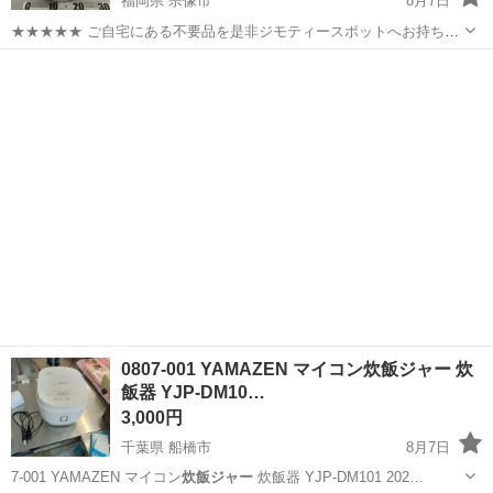
福岡県 宗像市
8月7日
★★★★★ ご自宅にある不要品を是非ジモティースポットへお持ち込
みしませんか？ 家電、趣味・スポーツ・レジャー用品、こども用品、
福岡
宗像市
キッチン家電
スポット
衣料服飾品、生活雑貨、家具、本、CD・DVDなどが無料でまとめて持
ち込めます！ ※詳細はこ...
0807-001 YAMAZEN マイコン炊飯ジャー 炊
飯器 YJP-DM10…
3,000円
千葉県 船橋市
8月7日
7-001 YAMAZEN マイコン
炊飯ジャー
炊飯器 YJP-DM101 202…