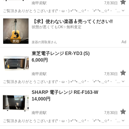
南甲府駅
7月30日
ご覧頂きありがとうございます(*・ω・) •*¨*•.¸¸☆*・゜•*¨*•.¸¸☆*・゜
•*¨*•.¸¸☆*・* 【商品名】 オーブンレンジ DR-E852EY 【商品状態】 ・
山梨
甲府市
南甲府駅
キッチン家電
【求】使わない楽器🎸売ってください‼️
中古 (商品お写真にてご確認下さい ...
状態が悪くてもOK✨無料査定
Ad
楽器の買取屋さん
東芝電子レンジ ER-YD3 (S)
6,000円
南甲府駅
7月30日
ご覧頂きありがとうございます(*・ω・) •*¨*•.¸¸☆*・゜•*¨*•.¸¸☆*・゜
•*¨*•.¸¸☆*・* 【商品名】 東芝電子レンジ ER-YD3 (S) 【商品状態】 ・
山梨
甲府市
南甲府駅
キッチン家電
SHARP 電子レンジ RE-F163-W
中古 (商品お写真にてご確認下さい...
14,000円
南甲府駅
7月30日
ご覧頂きありがとうございます(*・ω・) •*¨*•.¸¸☆*・゜•*¨*•.¸¸☆*・゜
•*¨*•.¸¸☆*・* 【商品名】 SHARP 電子レンジ RE-F163-W 【商品状態】
山梨
甲府市
南甲府駅
キッチン家電