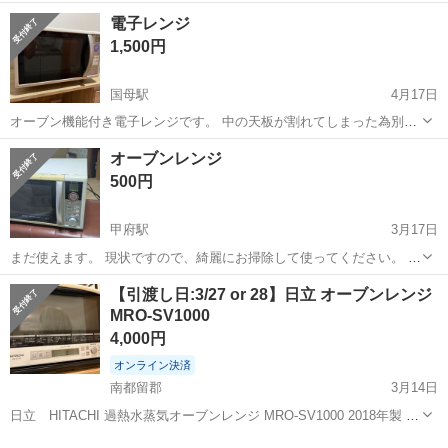
盛り上がる 普通のスナックでの簡単な接客です。 お酒を作り、カラオ
アルバイト・パート
電子レンジ
ケの手伝い、 歌ったり飲んだり踊ったりと お客様とおしゃべりしなが
1,500円
ら 楽しく過ごしてくださいね。...
国母駅
4月17日
オーブン機能付き電子レンジです。 中の天板が割れてしまった為別の
天板で代用して使用していました。 動作については問題なし。 25日ま
山梨
甲府市
国母駅
キッチン家電
天板
オーブンレンジ
でに取りに来てくださる方でお願いします。
500円
甲府駅
3月17日
まだ使えます。 現状ですので、綺麗にお掃除して使ってください。 欲
しい方どうぞ。
山梨
甲府市
甲府駅
キッチン家電
現状
【引渡し日:3/27 or 28】日立 オーブンレンジ
MRO-SV1000
4,000円
オンライン決済
南都留郡
3月14日
日立 HITACHI 過熱水蒸気オーブンレンジ MRO-SV1000 2018年製 天
板2枚付属します レンジ、オーブンともに問題なく動作します。 ほぼ
山梨
南都留郡
キッチン家電
MRO