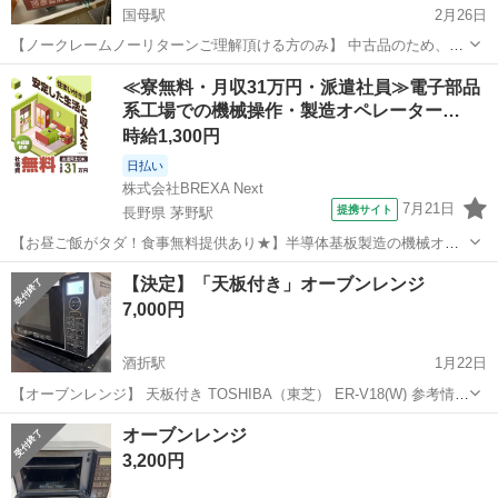
国母駅
2月26日
【ノークレームノーリターンご理解頂ける方のみ】 中古品のため、ご
理解がある方のみの取引とさせていただきます。 ◎通電確認済み ◎型
山梨
中巨摩郡
国母駅
キッチン家電
ヘルシオ
≪寮無料・月収31万円・派遣社員≫電子部品
番AX-GX2-R ◎写真二枚目の下部のカバー欠品 ◎ダイヤル部分欠品
系工場での機械操作・製造オペレーター…
時給1,300円
日払い
株式会社BREXA Next
7月21日
提携サイト
長野県 茅野駅
【お昼ご飯がタダ！食事無料提供あり★】半導体基板製造の機械オペ
レーターや検査作業！未経験活躍中★カップル＆友達同士の応募OK！
長野
茅野市
茅野駅
その他
【決定】「天板付き」オーブンレンジ
赴任旅費会社負担★嬉しい無料送迎◎正社員登用制度あり！マイカー
7,000円
通勤OK！無料駐車場完備！《長野県茅...
酒折駅
1月22日
【オーブンレンジ】 天板付き TOSHIBA（東芝） ER-V18(W) 参考情報
• 種類：電子レンジ（家庭用） • 電源：100V / 50–60Hz • 定格消費電
山梨
甲府市
酒折駅
キッチン家電
種類
オーブンレンジ
力：1400W • 高周波出力： • 最...
3,200円