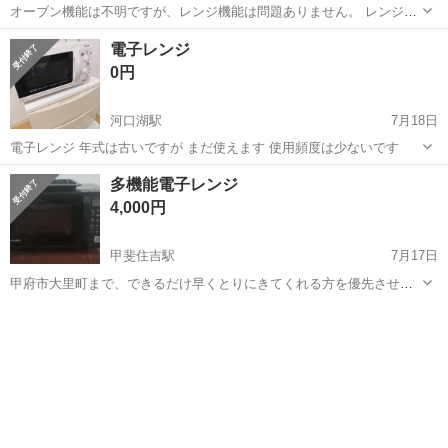
オーブン機能は不明ですが、レンジ機能は問題ありません。 レンジ内
部はしっかり拭いてありますが、使用感はあります。 取りに来れる
山梨
北杜市
長坂駅
キッチン家電
2003年製
電子レンジ
方、無料でお譲りします。
0円
河口湖駅
7月18日
電子レンジ 年式は古いですが まだ使えます 使用頻度は少ないです
山梨
南都留郡
河口湖駅
キッチン家電
多機能電子レンジ
4,000円
甲斐住吉駅
7月17日
甲府市大里町まで、できるだけ早くとりにきてくれる方を優先させて
いただきます。 よろしくおねがいします。
山梨
甲府市
甲斐住吉駅
キッチン家電