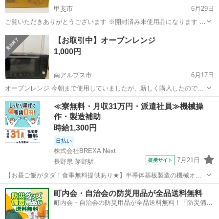
甲斐市
6月29日
ご覧いただきありがとうございます ※開封済み未使用品になります ※
商品は、問題ございません ※参考価格/33,998円 商品の特徴 石窯おま
山梨
甲斐市
キッチン家電
石窯
【お取引中】オーブンレンジ
かせ焼きで、今日の料理がごちそうになる！ 庫内まるごと遠赤 高精
1,000円
度...
南アルプス市
6月17日
オーブンレンジ 今朝まで使用していましたが、新しく購入したので出
品します。 普通に使えていますが、ドアの開閉が少しズレますが、気
山梨
南アルプス市
キッチン家電
≪寮無料・月収31万円・派遣社員≫機械操
にして開閉すれば問題ありませんでした。 また、運転時少し大きめな
作・製造補助
音であたたまります。
時給1,300円
日払い
株式会社BREXA Next
7月21日
提携サイト
長野県 茅野駅
【お昼ご飯がタダ！食事無料提供あり★】半導体基板製造の機械オペ
レーターや検査作業！未経験活躍中★カップル＆友達同士の応募OK！
長野
茅野市
茅野駅
その他
町内会・自治会の防災用品が全品送料無料
赴任旅費会社負担★嬉しい無料送迎◎正社員登用制度あり！マイカー
町内会・自治会の防災用品が全品送料無料！「防災備蓄
通勤OK！無料駐車場完備！《長野県茅...
用品ドットコム」