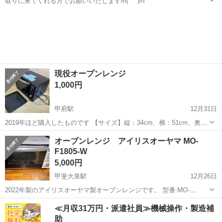
取りに来てくれる方でお願いいたしますm(_ _)m
山梨
甲府市
甲府駅
キッチン家電
Panasonic
現役オープンレンジ
1,000円
甲府駅
12月31日
2019年ほど購入したものです 【サイズ】縦：34cm、横：51cm、奥行
き：45cm （大体です） 【アピールポイント】状態はいいのでまだ
山梨
甲府市
甲府駅
キッチン家電
現役
オーブンレンジ アイリスオーヤマ MO-
まだ使えます！ 【希望取引場所】コジマ甲府店の周辺なら 〒400-0049
F1805-W
山梨...
5,000円
甲斐大泉駅
12月26日
2022年製のアイリスオーヤマ製オーブンレンジです。 型番:MO-
F1805-W 写真の通り汚れがあります。 またオーブンレンジ用の黒皿と
山梨
北杜市
甲斐大泉駅
キッチン家電
≪月収31万円・派遣社員≫機械操作・製造補
グリルもあります。 甲斐大泉駅周辺での受け渡しを希望します。
助
アイリスオーヤマ