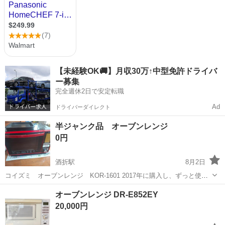
【未経験OK🚚】月収30万↑中型免許ドライバ
ー募集
完全週休2日で安定転職
Ad
ドライバーダイレクト
半ジャンク品 オーブンレンジ
0円
酒折駅
8月2日
コイズミ オーブンレンジ KOR-1601 2017年に購入し、ずっと使っ
ていたものです。 つい最近、電子レンジのブーという加熱音はするも
山梨
甲府市
酒折駅
キッチン家電
オーブンレンジ DR-E852EY
のの、温まらなくなってしまいました。 直そうと試みたりしていない
20,000円
ため、完全な故障かど...