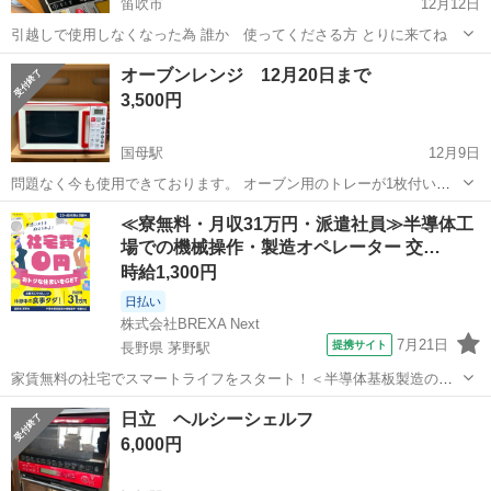
笛吹市
12月12日
引越しで使用しなくなった為 誰か 使ってくださる方 とりに来てね
山梨
笛吹市
キッチン家電
レンジ
オーブンレンジ 12月20日まで
3,500円
国母駅
12月9日
問題なく今も使用できております。 オーブン用のトレーが1枚付いて
います。 使用感はあります。 簡単に内側を拭いてのお渡しです。 12
山梨
甲府市
国母駅
キッチン家電
オーブン
≪寮無料・月収31万円・派遣社員≫半導体工
月20日近くに自宅まで取りに来て欲しいです。
場での機械操作・製造オペレーター 交…
時給1,300円
日払い
株式会社BREXA Next
7月21日
提携サイト
長野県 茅野駅
家賃無料の社宅でスマートライフをスタート！＜半導体基板製造の機
械操作・検査＞ランチ代もかからないオトクな職場◎／稼ぎもしっか
長野
茅野市
茅野駅
その他
日立 ヘルシーシェルフ
り！月収例31万円／長野県茅野市 半導体基板の製造・検査 クリーンル
6,000円
ーム内で、半導体基板の製造や検...