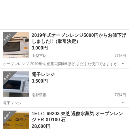
2019年式オーブンレンジ5000円からお値下げ
しました‼️（取引決定）
3,000円
山梨市駅
7月5日
オープンレンジ 2019年式 使用期間4年ほど まだまだ使用できますが新
しいのを買ったので出品します。 神経質の方ご遠慮ください。 友達の
山梨
山梨市
山梨市駅
キッチン家電
電子レンジ
ものになるので取引先は塩山で 可能な曜日は土日になります。
3,500円
南都留郡
7月4日
電子レンジ
山梨
南都留郡
キッチン家電
1E171-69203 東芝 過熱水蒸気 オーブンレン
ジ ER-XD100 石…
28,000円