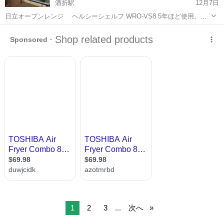
酒折駅
12月7日
日立オーブンレンジ ヘルシーシェルフ WRO-VS8 5年ほど使用。
2019年製。 使用感あります。細かな傷や汚れあり。 比較的綺麗で
山梨
甲府市
酒折駅
キッチン家電
汚れ
す。 動作確認済みです。 https://kadenfan.hitachi.co.j...
1
2
3
...
次へ