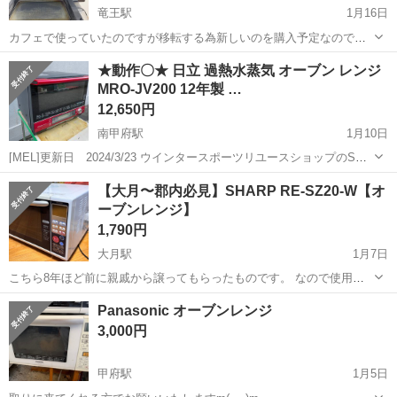
竜王駅
1月16日
カフェで使っていたのですが移転する為新しいのを購入予定なので出
品致します。 #アイリスオーヤマ
山梨
甲斐市
竜王駅
キッチン家電
★動作〇★ 日立 過熱水蒸気 オーブン レンジ
MRO-JV200 12年製 …
12,650円
南甲府駅
1月10日
[MEL]更新日 2024/3/23 ウインタースポーツリユースショップのSK-
NETです スキー、スノボ等のリユースを主体に、ホビー、家電、家
山梨
甲府市
南甲府駅
キッチン家電
MRO
【大月〜郡内必見】SHARP RE-SZ20-W【オ
具等も取り扱っております 【 商 品 名 】 日立 過熱水蒸気 ...
ーブンレンジ】
1,790円
大月駅
1月7日
こちら8年ほど前に親戚から譲ってもらったものです。 なので使用年
数としては8年以上前です。 今回、年始セールで買い換えるため、出
山梨
大月市
大月駅
キッチン家電
SHARP
Panasonic オーブンレンジ
品致します。 【傷などの状態】使用感はとてもありますが、レンジ機
3,000円
能はもちろん、オーブンも使...
甲府駅
1月5日