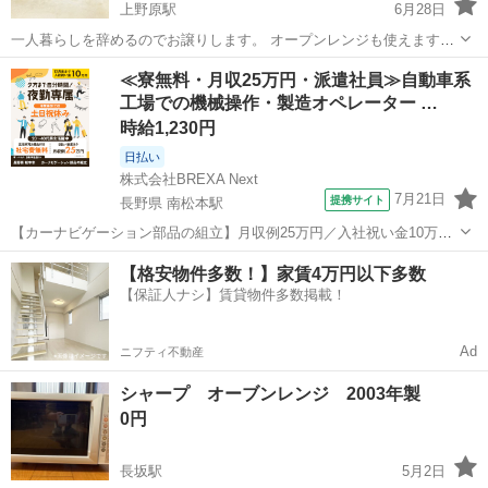
上野原駅
6月28日
一人暮らしを辞めるのでお譲りします。 オープンレンジも使えます。
500w
山梨
上野原市
上野原駅
キッチン家電
500w
≪寮無料・月収25万円・派遣社員≫自動車系
工場での機械操作・製造オペレーター …
時給1,230円
日払い
株式会社BREXA Next
7月21日
提携サイト
長野県 南松本駅
【カーナビゲーション部品の組立】月収例25万円／入社祝い金10万
円！／うれしい土日祝休み★年間休日125日／稼げる夜勤専属！日払い
長野
松本市
南松本駅
その他
【格安物件多数！】家賃4万円以下多数
OK！ 人気の工場のお仕事 ◇カーナビゲーション部品の組立◇ ■ 業務
【保証人ナシ】賃貸物件多数掲載！
内容 車載用カーナビゲ...
Ad
ニフティ不動産
シャープ オーブンレンジ 2003年製
0円
長坂駅
5月2日