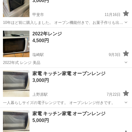
3,000円
す...
甲斐市
11月16日
10年ほど前に購入しました。 オーブン機能付きで、お菓子作りも出来
ました。 説明書付きです。 よろしくおねがいします。
山梨
甲斐市
キッチン家電
オーブン
2022年レンジ
4,500円
塩崎駅
9月3日
2022年式 レンジ 美品
山梨
甲斐市
塩崎駅
キッチン家電
レンジ
家電 キッチン家電 オーブンレンジ
3,000円
上野原駅
7月22日
一人暮らしサイズの電子レンジです。 オーブンレンジ付きです。
山梨
上野原市
上野原駅
キッチン家電
家電 キッチン家電 オーブンレンジ
5,000円