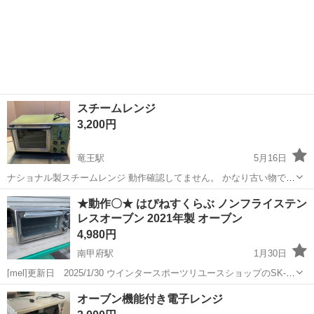
スチームレンジ
3,200円
竜王駅
5月16日
ナショナル製スチームレンジ 動作確認してません。 かなり古い物で
す。 骨董品です。
山梨
甲斐市
竜王駅
キッチン家電
スチーム
★動作〇★ はぴねすくらぶ ノンフライステン
レスオーブン 2021年製 オーブン
4,980円
南甲府駅
1月30日
[mel]更新日 2025/1/30 ウインタースポーツリユースショップのSK-
NETです スキー、スノボ等のリユースを主体に、ホビー、家電、家
山梨
甲府市
南甲府駅
キッチン家電
はぴねすくらぶ
オーブン機能付き電子レンジ
具等も取り扱っております 山梨 SK-NET で検索して頂くと幸いで