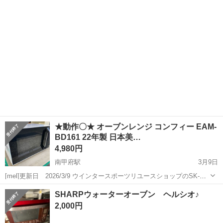
毎日使用していましたので、内部の汚れはありますが、出来るだけ綺
麗にして...
★動作〇★ オーブンレンジ コンフィー EAM-
BD161 22年製 日本美…
4,980円
南甲府駅
3月9日
[mel]更新日 2026/3/9 ウインタースポーツリユースショップのSK-
NETです スキー、スノボ等のリユースを主体に 家電 家具 等も取り
山梨
甲府市
南甲府駅
キッチン家電
日本
SHARPウォーターオーブン ヘルシオ♪
扱っております 山梨 SK-NET で検索して頂くと幸いです ...
2,000円