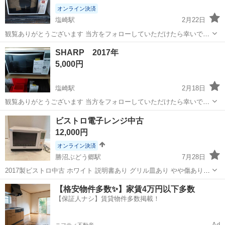
オンライン決済
塩崎駅
2月22日
観覧ありがとうございます 当方をフォローしていただけたら幸いです
🍀 フォロー登録お待ちしてます 当方の他の投稿もご覧下さい 当方
山梨
南アルプス市
塩崎駅
キッチン家電
SHARP
SHARP 2017年
の都合で申し訳ありませんが 店舗を構えてますので 固定費用はかな
5,000円
りかかりますので 掘り出し物...
塩崎駅
2月18日
観覧ありがとうございます 当方をフォローしていただけたら幸いです
🍀 フォロー登録お待ちしてます 当方の他の投稿もご覧下さい 当方
山梨
南アルプス市
塩崎駅
キッチン家電
SHARP
ビストロ電子レンジ中古
の都合で申し訳ありませんが 店舗を構えてますので 固定費用はかな
12,000円
りかかりますので 掘り出し物...
オンライン決済
勝沼ぶどう郷駅
7月28日
2017製ビストロ中古 ホワイト 説明書あり グリル皿あり やや傷あり
(左側面グリル皿を横に置いといた為付いてしまった)画像4枚目参照
山梨
甲州市
勝沼ぶどう郷駅
キッチン家電
ビストロ
【格安物件多数✨】家賃4万円以下多数
(庫内外側縁が剥げてる部分あり)画像5枚目参照 動作確認済み 消毒済
【保証人ナシ】賃貸物件多数掲載！
み
Ad