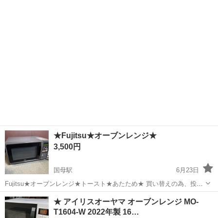
・中古 (商品お写真にてご確認...
★Fujitsu★オーブンレンジ★
3,500円
国母駅
6月23日
Fujitsu★オーブンレンジ★トースト★あたため★ 買い替えの為、投稿
いたしました まだまだ使えますが、大きいサイズが必要になりました
山梨
甲府市
国母駅
キッチン家電
★ アイリスオーヤマ オーブンレンジ MO-
ので変えました。 取りに来て頂ける方優先にて お渡し時点が現状とし
T1604-W 2022年製 16…
て、ご理解をお願いいたします