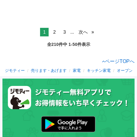
1
2
3
...
次へ
全210件中 1-50件表示
ページTOPへ
ジモティー
売ります・あげます
家電
キッチン家電
オーブンレ