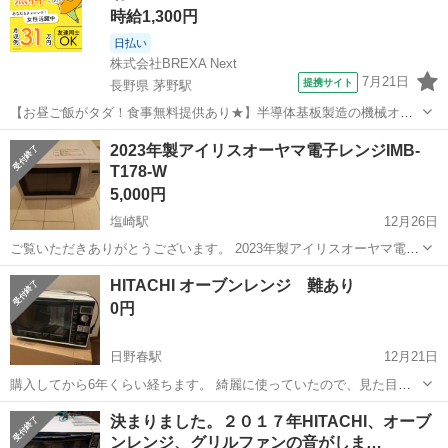
時給1,300円
日払い
株式会社BREXA Next
7月21日
提携サイト
長野県 茅野駅
【お昼ご飯がタダ！食事無料提供あり★】半導体基板製造の機械オペ
レーターや検査作業！未経験活躍中★カップル＆友達同士の応募OK！
長野
茅野市
茅野駅
その他
2023年製アイリスオーヤマ電子レンジIMB-
赴任旅費会社負担★嬉しい無料送迎◎正社員登用制度あり！マイカー
T178-W
通勤OK！無料駐車場完備！《長野県茅...
5,000円
塩崎駅
12月26日
ご覧いただきありがとうございます。 2023年製アイリスオーヤマ電子
レンジIMB-T178-W です。 小傷や汚れありますが、動作には支障あり
山梨
甲斐市
塩崎駅
キッチン家電
アイリスオーヤマ
HITACHI オーブンレンジ 難あり
ません。 以上のような状態ですが、ノークレーム・ノーリターンをご
0円
理解いただ...
日野春駅
12月21日
購入してから6年くらい経ちます。 綺麗に使っていたので、見た目も
悪くないかと思います。 製品 HITACHI MRO-RT5 18L
山梨
北杜市
日野春駅
キッチン家電
HITACHI
決まりました。２０１７年HITACHI、オーブ
https://kadenfan.hitachi.co.jp/range/lineu...
ンレンジ、グリルファンの音がしま…