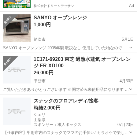
Ad
株式会社ドリームデッサン
SANYO オーブンレンジ
1,000円
笛吹市
5月1日
SANYO オーブンレンジ 2005年製 取説なし 使用していた物なので、
使用感汚れあります。 ひと通り掃除してますが、長年の油汚れなど残
山梨
笛吹市
キッチン家電
SANYO
1E171-69203 東芝 過熱水蒸気 オーブンレン
ってる部分があります。 自分で綺麗にできる方、使えれば大丈夫とい
ジ ER-XD100
う方よろしくお願...
26,000円
甲斐市
4月30日
ご覧いただきありがとうございます ※開封済み未使用品になります ※
商品は、問題ございません ※参考価格/33,998円 商品の特徴 石窯おま
山梨
甲斐市
キッチン家電
スチーム
スナックのフロアレディ/接客
かせ焼きで、今日の料理がごちそうになる！ 庫内まるごと遠赤 高精
時給2,000円
度...
シェリ
山梨県
スポンサー：求人ボックス
07月23日
【仕事内容】甲府市内のスナックでママのお手伝い/ カラオケで楽しく