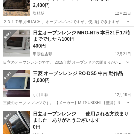
2,400円
塩崎駅
12月21日
２０１７年度HITACHI、オーブンレンジですが、使用はできますが、
ファンのモーター音がしますので、音とか気になされない方で、この
山梨
甲斐市
塩崎駅
キッチン家電
HITACHI
日立オーブンレンジ MRO-NT5 本日21日17時
機能が欲しい方に限ります。 甲斐市周辺で、重い物が持てない、運ん
まででしたら100円
で欲しい方は連絡下さい。 ...
400円
甲斐住吉駅
12月21日
日立のオーブンレンジです。 2015年製 オープンドアの閉まりがたま
に悪くなる為軽く押し込むと使えます。 汚れ等ありますが問題なく使
山梨
甲府市
甲斐住吉駅
キッチン家電
MRO
三菱 オーブンレンジ RO-DS5 中古 動作品
用できます。 本日21日の17時まででしたら100円
3,000円
小井川駅
12月19日
三菱のオーブンレンジです。 【メーカー】MITSUBISHI 【型番】RO-
DS5 【年式】2007年製 【機能】電子レンジ／オーブン／両面グリル
山梨
南アルプス市
小井川駅
キッチン家電
オーブン
日立オープンレンジ 使用される方決まり
使用に伴う汚れ・キズがありますので、状態は写真をご確認くださ
ました ありがとうございます
い。 ※...
0円