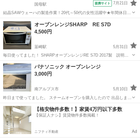
7月21日
提携サイト
国母駅
結晶SAWウェーハの製造作業！20代～50代の女性活躍中★年間休日
120日＆土日祝休み！クリーンルーム内でのお仕事！日払い制度利用可
山梨
国母駅
その他
オーブンレンジSHARP RE S7D
◎正社員登用制度あり！マイカー通勤可！《山梨県中巨摩郡昭和町》
4,500円
人気の工場のお仕事 ◇結晶...
韮崎駅
5月31日
毎日使ってました！ SHARPオーブンレンジRE S7D 2017製 説明書
有り 問題無く使用できます。
山梨
韮崎市
韮崎駅
キッチン家電
パナソニック オーブンレンジ
3,000円
南アルプス市
5月10日
昨日まで使ってました。 スチームオーブンを購入したので 出品しまし
た。 特に今まで不具合いもなく使えてました。 使用してたものなので
山梨
南アルプス市
キッチン家電
パナソニック
【格安物件多数！】家賃4万円以下多数
傷、汚れなどもあります。
【保証人ナシ】賃貸物件多数掲載！
Ad
ニフティ不動産