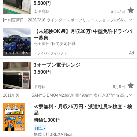
5,500円
南甲府駅
6月17日
[mel]更新日 2026/6/16 ウインタースポーツリユースショップのSK-
NETです スキー、スノボ等のリユースを主体に 家電 家具 等も取り
山梨
甲府市
南甲府駅
キッチン家電
【未経験OK🚚】月収30万↑中型免許ドライバ
扱っております 山梨 SK-NET で検索して頂くと幸いです ...
ー募集
完全週休2日で安定転職
Ad
ドライバーダイレクト
3オーブン電子レンジ
3,500円
甲府駅
6月9日
2011年製 SANYO EMO-fM23d(W) 幅490mm 奥行き377mm 高さ
320mm
山梨
甲府市
甲府駅
キッチン家電
SANYO
≪寮無料・月収25万円・派遣社員≫検査・検
品
時給1,300円
日払い
株式会社BREXA Next