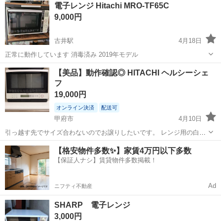
電子レンジ Hitachi MRO-TF65C
9,000円
古井駅
4月18日
正常に動作しています 消毒済み 2019年モデル
山梨
西八代郡
古井駅
キッチン家電
Hitachi
【美品】動作確認◎ HITACHI ヘルシーシェ
フ
19,000円
オンライン決済
配送可
甲府市
4月10日
引っ越す先でサイズ合わないのでお譲りしたいです。 レンジ用の白受
け皿 オーブン用の黒受け皿 それぞれございます。 不具合もなく正常
山梨
甲府市
キッチン家電
ヘルシーシェフ
【格安物件多数✨】家賃4万円以下多数
に使えます。 ↓↓↓ HITACHI スチームオーブンレンジ MRO-S8X...
【保証人ナシ】賃貸物件多数掲載！
Ad
ニフティ不動産
SHARP 電子レンジ
3,000円