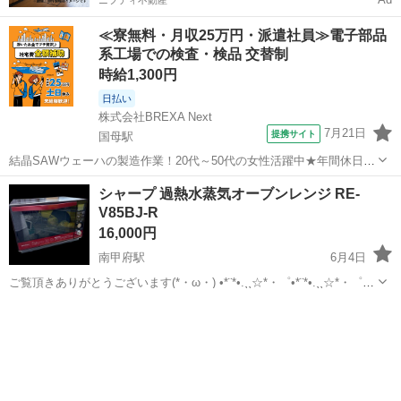
ニフティ不動産
≪寮無料・月収25万円・派遣社員≫電子部品
系工場での検査・検品 交替制
時給1,300円
日払い
株式会社BREXA Next
7月21日
提携サイト
国母駅
結晶SAWウェーハの製造作業！20代～50代の女性活躍中★年間休日
120日＆土日祝休み！クリーンルーム内でのお仕事！日払い制度利用可
山梨
国母駅
その他
シャープ 過熱水蒸気オーブンレンジ RE-
◎正社員登用制度あり！マイカー通勤可！《山梨県中巨摩郡昭和町》
V85BJ-R
人気の工場のお仕事 ◇結晶...
16,000円
南甲府駅
6月4日
ご覧頂きありがとうございます(*・ω・) •*¨*•.¸¸☆*・゜•*¨*•.¸¸☆*・゜
•*¨*•.¸¸☆*・* 【商品名】 シャープ 過熱水蒸気オーブンレンジ RE-
山梨
甲府市
南甲府駅
キッチン家電
シャープ
V85BJ-R ◆本体サイズ 幅50.0×奥行...