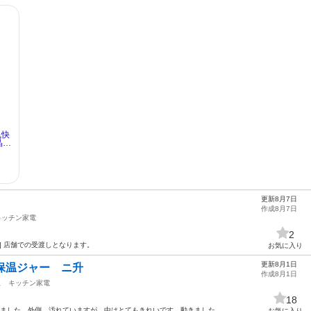
更新8月7日
作成8月7日
キッチン家電
2
し] 店舗での受渡しとなります。
お気に入り
更新8月1日
働保温ジャー ニ升
作成8月1日
駅
キッチン家電
18
いました。外側、汚れていますが、中はとてもきれいです。動きました。
お気に入り