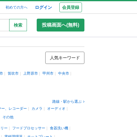
ログイン
会員登録
初めての方へ
投稿画面へ(無料)
検索
人気キーワード
市
笛吹市
上野原市
甲州市
中央市
路線・駅から選ぶ
ヤー、レコーダー
カメラ
オーディオ
その他
カリー
フードプロセッサー
食器洗い機
電磁調理器
ホットプレート