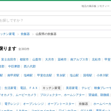
地元の掲示板 ジモティー
キッチン家電
炊飯器
山梨県の炊飯器
譲ります
全383件
富士吉田市
都留市
山梨市
大月市
韮崎市
南アルプス市
北杜市
甲斐
留郡
中巨摩郡
西八代郡
駅
南甲府駅
塩崎駅
甲斐住吉駅
常永駅
塩山駅
国母駅
小井川駅
電
生活家電
電話、ＦＡＸ
キッチン家電
美容家電
テレビ
映像プレー
デオカメラ、ムービーカメラ
プロジェクター、ホームシアター
望遠鏡、顕微鏡
庫
電子レンジ
オーブンレンジ
オーブントースター
炊飯器
ホームベー
ジューサー、ミキサー
コーヒーメーカー
ワインセラー
グリル鍋
電気ポット