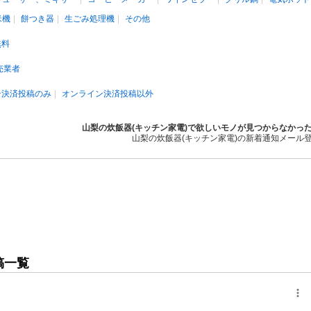
米機
餅つき器
生ごみ処理機
その他
無料
売業者
ン決済投稿のみ
オンライン決済投稿以外
山梨の炊飯器(キッチン家電)で欲しいモノが見つからなかっ
山梨の炊飯器(キッチン家電)の新着通知メール
稿一覧