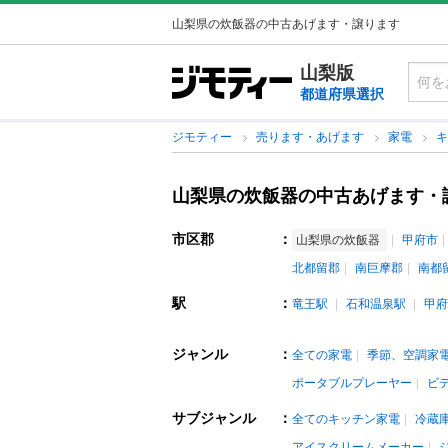
山梨県の炊飯器の中古あげます・譲ります
山梨版
都道府県選択
ジモティー
売ります・あげます
家電
山梨県の炊飯器の中古あげます・
市区郡
：
山梨県の炊飯器
甲府市
北都留郡
南巨摩郡
南都
駅
：
竜王駅
石和温泉駅
甲府
ジャンル
：
全ての家電
季節、空調家
ポータブルプレーヤー
ビ
サブジャンル
：
全てのキッチン家電
冷蔵
アイスクリームメーカー