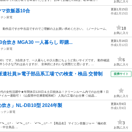
お気に入り
更新1月15日
ヤマ炊飯器10合
作成1月15日
ッチン家電
18
。 動作品ですが中古品ですのでご理解の上お買い求めください。（ノークレーム、
お気に入り
更新1月16日
炊き MGA30 一人暮らし 即購...
作成1月12日
ッチン家電
6
30）です。 3合炊きで、一人暮らしや少人数にちょうど良いサイズです。 動作確認
伴う小さな汚れはありますが、 全体的にきれいな状態だと思います。...
お気に入り
派遣社員≫電子部品系工場での検査・検品 交替制
提携サイト
50代の女性活躍中★年間休日120日＆土日祝休み！クリーンルーム内でのお仕事！日
イカー通勤可！《山梨県中巨摩郡昭和町》 人気の工場のお仕事 ◇結晶...
お気に入り
更新4月9日
」NL-DB10型 2024年製
作成1月9日
キッチン家電
3
.¸¸☆*・゜•*¨*•.¸¸☆*・゜•*¨*•.¸¸☆*・* 【商品名】 マイコン炊飯ジャー「極め炊
・中古美品 ...
お気に入り