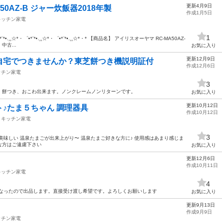
更新4月9日
50AZ-B ジャー炊飯器2018年製
作成1月5日
キッチン家電
1
¸¸☆*・゜•*¨*•.¸¸☆*・゜•*¨*•.¸¸☆*・* 【商品名】 アイリスオーヤマ RC-MA50AZ-
中古...
お気に入り
更新12月9日
自宅でつきませんか？東芝餅つき機説明証付
作成12月6日
ッチン家電
3
。餅つき、おこわ出来ます。ノンクレームノンリターンです。
お気に入り
更新10月12日
♪たま５ちゃん 調理器具
作成10月12日
キッチン家電
3
美味しい 温泉たまごが出来上がり〜 温泉たまご好きな方に♪ 使用感はあまり感じま
な方はご遠慮下さい
お気に入り
更新12月6日
作成10月11日
キッチン家電
4
ったので出品します。直接受け渡し希望です。よろしくお願いします
お気に入り
更新9月13日
作成9月9日
ッチン家電