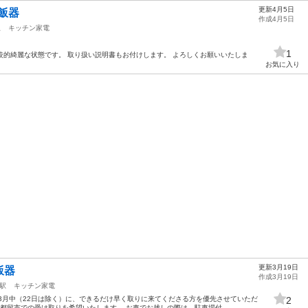
更新4月5日
炊飯器
作成4月5日
駅
キッチン家電
1
 比較的綺麗な状態です。 取り扱い説明書もお付けします。 よろしくお願いいたしま
お気に入り
更新3月19日
飯器
作成3月19日
駅
キッチン家電
3月中（22日は除く）に、できるだけ早く取りに来てくださる方を優先させていただ
2
都留市での受け取りを希望いたします。 お車でお越しの際は、駐車場付...