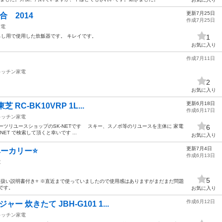
更新7月25日
 2014
作成7月25日
家電
らし用で使用した炊飯器です。 キレイです。
1
お気に入り
作成7月11日
キッチン家電
2
お気に入り
更新6月18日
 RC-BK10VRP 1L...
作成6月17日
キッチン家電
タースポーツリユースショップのSK-NETです スキー、スノボ等のリユースを主体に 家電
6
ET で検索して頂くと幸いです ...
お気に入り
更新7月4日
ーカリー⭐
作成6月13日
電
5
扱い説明書付き⭐ ※直近まで使っていましたので使用感はありますがまだまだ問題
です。
お気に入り
作成6月12日
 炊きたて JBH-G101 1...
キッチン家電