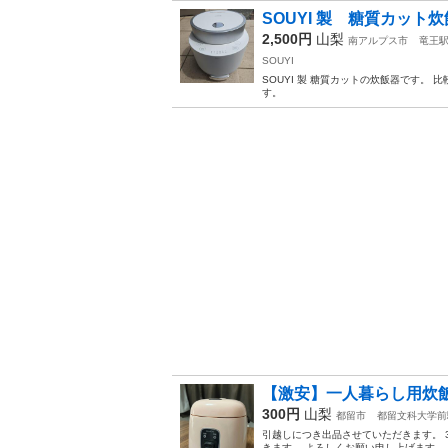
SOUYI 製 糖質カット
2,500円
山梨
南アルプス市
竜王
SOUYI
SOUYI 製 糖質カットの炊飯器です。
す。
【激安】一人暮らし用炊
300円
山梨
都留市
都留文科大学前
引越しにつき出品させていただきます。 
きます。 よろしくお願い申し上げます。 