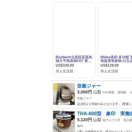
炊飯ジャー
3,000円
山梨
中巨摩郡
国母駅
炊飯ジャー
[お支払い] 現金のみとなります。 [受渡
THA-600型 象印 実
5,120円
山梨
南アルプス市
竜王
象印
1度しか使用されず、段ボールに入って