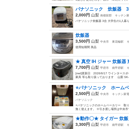
パナソニック 炊飯器 3合
2,000円
山梨
南都留郡
キッチン
パナソニック炊飯器 3合 大学生の1人暮
炊飯器
3,500円
山梨
中央市
東花輪駅
使用短期間 美品
★ 真空 IH ジャー 炊飯器 東芝
7,700円
山梨
甲府市
南甲府駅
[mel]更新日 2026/6/17 ウイン
家具 等も取り扱っております 山梨 SK-N
⭐パナソニック ホームベ
2,500円
山梨
中央市
キッチン家
パナソニック
⭐パナソニックのホームベーカリー 取り
無く使えます。 ※引き渡し場所は中央市
★動作〇★ タイガー 炊飯ジャー
3,300円
山梨
甲府市
南甲府駅