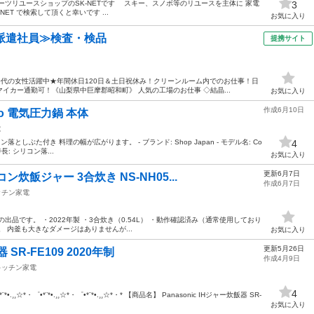
タースポーツリユースショップのSK-NETです スキー、スノボ等のリユースを主体に 家電
3
ET で検索して頂くと幸いです ...
お気に入り
派遣社員≫検査・検品
提携サイト
50代の女性活躍中★年間休日120日＆土日祝休み！クリーンルーム内でのお仕事！日
イカー通勤可！《山梨県中巨摩郡昭和町》 人気の工場のお仕事 ◇結晶...
お気に入り
作成6月10日
 Pro 電気圧力鍋 本体
電
ン落としぶた付き 料理の幅が広がります。 - ブランド: Shop Japan - モデル名: Co
4
特長: シリコン落...
お気に入り
更新6月7日
炊飯ジャー 3合炊き NS-NH05...
作成6月7日
ッチン家電
の出品です。 ・2022年製 ・3合炊き（0.54L） ・動作確認済み（通常使用しており
 内釜も大きなダメージはありませんが...
お気に入り
更新5月26日
 SR-FE109 2020年制
作成4月9日
キッチン家電
4
¸☆*・゜•*¨*•.¸¸☆*・゜•*¨*•.¸¸☆*・* 【商品名】 Panasonic IHジャー炊飯器 SR-
お気に入り