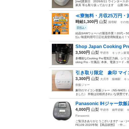
[mel]更新日 2026/6/11 ウイン
家具 等も取り扱っております 山梨 SK-N
≪寮無料・月収25万円・
時給1,300円
山梨
国母駅
その他
日払い
結晶SAWウェーハの製造作業！20代～
払い制度利用可◎正社員登用制度あり！マ
Shop Japan Cooking
3,500円
山梨
甲府市
キッチン家
多機能なCooking Pro電気圧力鍋、シリコ
oking Pro - 付属品: 本体、電源コード - 
引き取り限定 象印 マイコン
3,300円
山梨
大月市
猿橋駅
キ
炊飯ジャー
象印のマイコン炊飯ジャー（NS-NH05）
ました） 外観は比較的きれいな状態です。
Panasonic IHジャー炊飯器
4,000円
山梨
甲府市
南甲府駅
Panasonic
ご覧頂きありがとうございます(*・ω・) •*¨*•.¸
FE109 2020年制 【商品状態】 ・中...