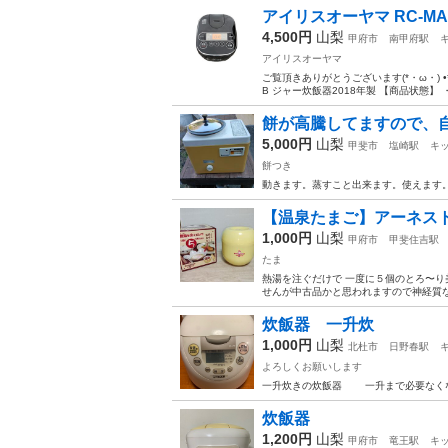
アイリスオーヤマ RC-MA
4,500円
山梨
甲府市
南甲府駅
アイリスオーヤマ
ご覧頂きありがとうございます(*・ω・) •*¨*•.
B ジャー炊飯器2018年製 【商品状態】 ・
餅が高騰してますので、
5,000円
山梨
甲斐市
塩崎駅
キ
餅つき
動きます。蒸すこと出来ます。使えます
【温泉たまご】アーネスト
1,000円
山梨
甲府市
甲斐住吉駅
たま
熱湯を注ぐだけで 一度に５個のとろ〜り
せんが中古品かと思われますので神経質
炊飯器 一升炊
1,000円
山梨
北杜市
日野春駅
よろしくお願いします
一升炊きの炊飯器 一升まで必要なくな
炊飯器
1,200円
山梨
甲府市
竜王駅
キ