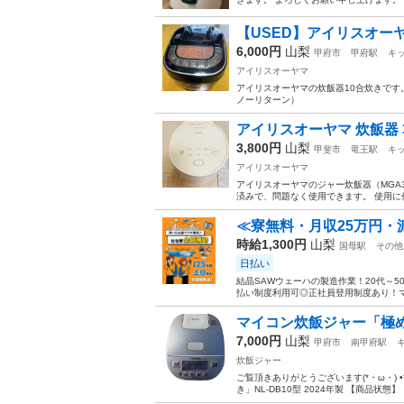
【USED】アイリスオー
6,000円
山梨
甲府市
甲府駅
キ
アイリスオーヤマ
アイリスオーヤマの炊飯器10合炊きです
ノーリターン）
アイリスオーヤマ 炊飯器 3合
3,800円
山梨
甲斐市
竜王駅
キ
アイリスオーヤマ
アイリスオーヤマのジャー炊飯器（MGA
済みで、問題なく使用できます。 使用に
≪寮無料・月収25万円・
時給1,300円
山梨
国母駅
その他
日払い
結晶SAWウェーハの製造作業！20代～
払い制度利用可◎正社員登用制度あり！マ
マイコン炊飯ジャー「極め炊き
7,000円
山梨
甲府市
南甲府駅
炊飯ジャー
ご覧頂きありがとうございます(*・ω・) •*¨*•
き」NL-DB10型 2024年製 【商品状態】 