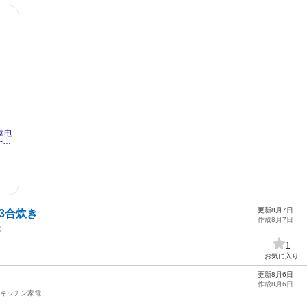
更新8月7日
3合炊き
作成8月7日
電
1
お気に入り
更新8月6日
作成8月6日
キッチン家電