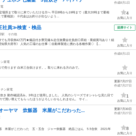
作成8月1日
家電
定場所まで取りに来ていただける方へ 平日8時から19時まで（最大20時まで要相
4
まで要相談） ※代金はお釣りが出ないよう...
お気に入り
正社員≫検査・検品
提携サイト
府駅
その他
験でも月収例42万円★備品付き寮完備＆赴任旅費会社負担◎昇給・業績賞与あり！組
県大府市》 人気の工場のお仕事 ◇自動車製造に携わる各種作業◇ 【...
お気に入り
作成8月1日
チン家電
ので売ります 白米三合炊けます。。取りに来れる方のみで。
お気に入り
更新7月27日
作成7月27日
ッチン家電
.5合炊き 動作確認済み。3年ほど使用しました。 人気のシリーズでオシャレな見た目で
1
ので買い替えてもらったほうがよろしいかもしれません。 サイ...
お気に入り
更新7月30日
スオーヤマ 炊飯器 米屋がこだわった...
作成7月27日
電
8
炊飯器 米屋がこだわった 五・五合 ジャー炊飯器 絶品ごはん 5.5合炊 2021年
お気に入り