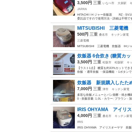
3,500円
三重
いなべ市
大泉駅
JAPAN
HITACHI I H ジャー炊飯器 RZ - S
委託品ですので使用方法・詳細は不明です。 
MITSUBISHI 三菱電機
500円
三重
桑名市
キッチン家電
三菱電機
MITSUBISHI 三菱電機 炊飯器 IHジ
炊飯器 6合炊き (糖質カッ
3,500円
三重
松阪市
松阪駅
キ
【ラスト1点】 糖質を約33%カットでき
炊飯 ・通常炊飯 ・保温機能 ・1ボタン
炊飯器 新規購入したため
7,000円
三重
津市
キッチン家電
多彩な炊飯メニューとパン発酵・焼き機能を備えた
0 - 炊飯容量: 1.0L - カラー: ブラウン - 加
IRIS OHYAMA アイ
4,000円
三重
桑名市
キッチン家
IRIS
IRIS OHYAMA アイリスオーヤマ 炊飯