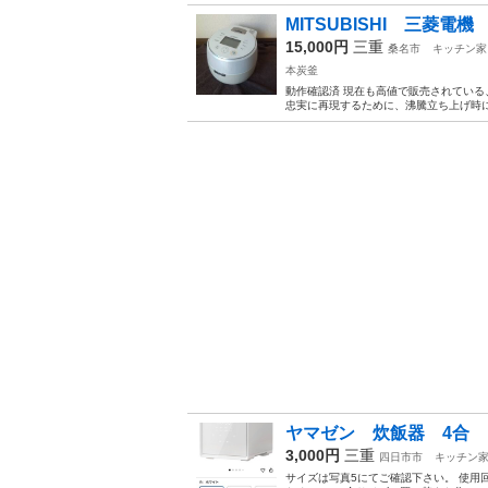
MITSUBISHI 三菱電機
15,000円
三重
桑名市
キッチン家
本炭釜
動作確認済 現在も高値で販売されている
忠実に再現するために、沸騰立ち上げ時に火
ヤマゼン 炊飯器 4合
3,000円
三重
四日市市
キッチン
サイズは写真5にてご確認下さい。 使用