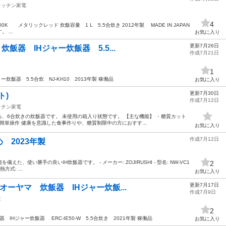
キッチン家電
4
V100K メタリックレッド 炊飯容量 1 L 5.5合炊き 2012年製 MADE IN JAPAN
...
お気に入り
更新7月26日
 炊飯器 IHジャー炊飯器 5.5...
作成7月21日
1
ャー炊飯器 5.5合炊 NJ-KH10 2013年製 稼働品
お気に入り
更新7月30日
ト)
作成7月12日
ッチン家電
る、6合炊きの炊飯器です。 未使用の箱入り状態です。 【主な機能】 ・糖質カット
で簡単操作 健康を意識した食事作りや、糖質制限中の方におすす...
お気に入り
作成7月12日
 2023年製
、使い勝手の良いIH炊飯器です。 - メーカー: ZOJIRUSHI - 型名: NW-VC1
2
熱方式: ...
お気に入り
更新7月17日
リスオーヤマ 炊飯器 IHジャー炊飯...
作成7月9日
電
2
器 IHジャー炊飯器 ERC-IE50-W 5.5合炊き 2021年製 稼働品
お気に入り