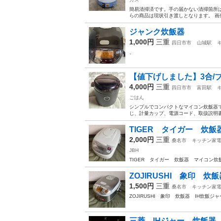
簡易清掃済です。手の届かない清掃箇所は
らの商品は現状引き渡しとなります。 画
ジャンク炊飯器
1,000円
三重
四日市市
山城駅
、
【値下げしました】3合/
4,000円
三重
四日市市
富田駅
ごはん
シンプルでコンパクトなマイコン炊飯器で
じ、計量カップ、電源コード、取扱説明書 
TIGER タイガー 炊飯器
2,000円
三重
桑名市
キッチン家
JBH
TIGER タイガー 炊飯器 マイコン炊飯ジ
ZOJIRUSHI 象印 炊飯
1,500円
三重
桑名市
キッチン家
ZOJIRUSHI 象印 炊飯器 IH炊飯ジャ
三菱 IHジャー 炊飯器