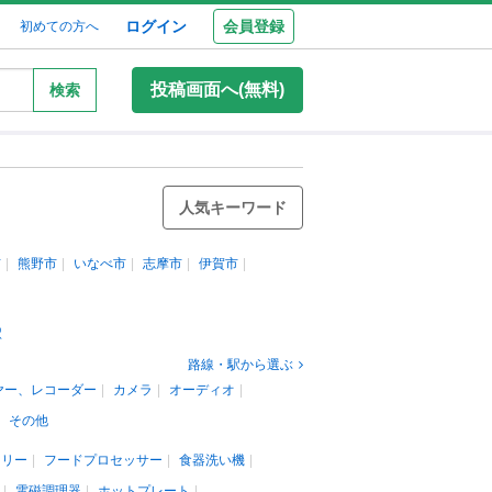
ログイン
会員登録
初めての方へ
投稿画面へ(無料)
検索
人気キーワード
市
熊野市
いなべ市
志摩市
伊賀市
駅
路線・駅から選ぶ
ヤー、レコーダー
カメラ
オーディオ
その他
カリー
フードプロセッサー
食器洗い機
電磁調理器
ホットプレート