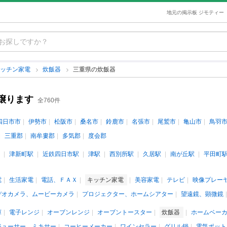
地元の掲示板 ジモティー
キッチン家電
炊飯器
三重県の炊飯器
譲ります
全760件
四日市市
伊勢市
松阪市
桑名市
鈴鹿市
名張市
尾鷲市
亀山市
鳥羽
三重郡
南牟婁郡
多気郡
度会郡
津新町駅
近鉄四日市駅
津駅
西別所駅
久居駅
南が丘駅
平田町
電
生活家電
電話、ＦＡＸ
キッチン家電
美容家電
テレビ
映像プレー
デオカメラ、ムービーカメラ
プロジェクター、ホームシアター
望遠鏡、顕微鏡
庫
電子レンジ
オーブンレンジ
オーブントースター
炊飯器
ホームベー
ジューサー、ミキサー
コーヒーメーカー
ワインセラー
グリル鍋
電気ポット