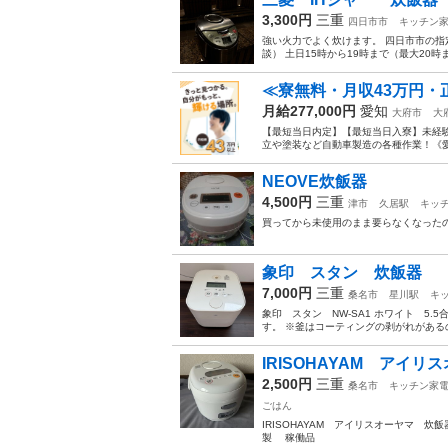
3,300円
三重
四日市市
キッチン
強い火力でよく炊けます。 四日市市の指
談） 土日15時から19時まで（最大20時
≪寮無料・月収43万円・
月給277,000円
愛知
大府市
大
【最短当日内定】【最短当日入寮】未経
立や塗装など自動車製造の各種作業！《愛知
NEOVE炊飯器
4,500円
三重
津市
久居駅
キッ
買ってから未使用のまま要らなくなった
象印 スタン 炊飯器
7,000円
三重
桑名市
星川駅
キ
象印 スタン NW-SA1 ホワイト 5
す。 ※釜はコーティングの剥がれがある
IRISOHAYAM アイリ
2,500円
三重
桑名市
キッチン家
ごはん
IRISOHAYAM アイリスオーヤマ 
製 稼働品