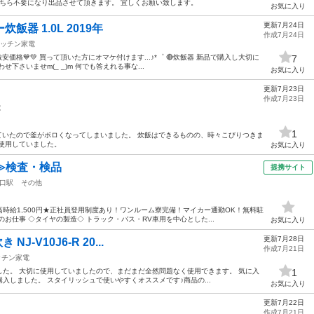
こちら不要になり出品させて頂きます。 宜しくお願い致します。
お気に入り
更新7月24日
飯器 1.0L 2019年
作成7月24日
ッチン家電
❤激安価格💙💚 買って頂いた方にオマケ付けます...♪*゜ 🔴炊飯器 新品で購入し大切に
7
下さいませm(_ _)m 何でも答えれる事な...
お気に入り
更新7月23日
作成7月23日
電
1
ていたので釜がボロくなってしまいました。 炊飯はできるものの、時々こびりつきま
で使用していました。
お気に入り
≫検査・検品
提携サイト
口駅
その他
時給1,500円★正社員登用制度あり！ワンルーム寮完備！マイカー通勤OK！無料駐
お仕事 ◇タイヤの製造◇ トラック・バス・RV車用を中心とした...
お気に入り
更新7月28日
NJ-V10J6-R 20...
作成7月21日
ッチン家電
た。 大切に使用していましたので、まだまだ全然問題なく使用できます。 気に入
1
しました。 スタイリッシュで使いやすくオススメです♪ ​商品の...
お気に入り
更新7月22日
作成7月21日