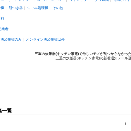
米機
餅つき器
生ごみ処理機
その他
無料
売業者
ン決済投稿のみ
オンライン決済投稿以外
三重の炊飯器(キッチン家電)で欲しいモノが見つからなかっ
三重の炊飯器(キッチン家電)の新着通知メール
稿一覧