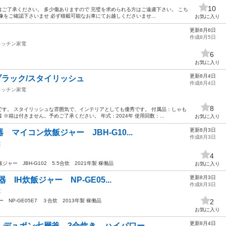
10
ご了承ください。 多少傷ありますので 完璧を求められる方はご遠慮下さい。 こち
像をご確認下さいませ 必ず積載可能なお車にてお越しくださいませ...
お気に入り
更新8月6日
作成8月5日
キッチン家電
6
お気に入り
更新8月4日
ブラック/スタイリッシュ
作成8月4日
キッチン家電
8
す。 スタイリッシュな雰囲気で、インテリアとしても優秀です。 付属品：しゃも
※箱は付きません。予めご了承ください。 年式：2024年 使用回数：...
お気に入り
更新8月3日
 マイコン炊飯ジャー JBH-G10...
作成8月3日
電
4
ャー JBH-G102 5.5合炊 2021年製 稼働品
お気に入り
更新8月3日
器 IH炊飯ジャー NP-GE05...
作成8月3日
電
ー NP-GE05E7 ３合炊 2013年製 稼働品
2
お気に入り
更新8月4日
 デュポン七層釜 3合炊き ハイパワー