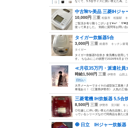
なくて、5.5合サイズに買い替えた為、
中古🌺✨美品 三菱IHジャー炊
10,000円
三重
松阪市
松阪駅
キ
ご覧頂き有り難うございます♥︎︎∗︎*゜ 💜
使って来ました。 気軽に質問等お問い合わせ
タイガー炊飯器5合
3,000円
三重
鈴鹿市
キッチン家
タイガー
タイガー炊飯器5合炊き 食洗機を使用し
す。 ちなみにこの状態で2026年6月ま
≪月収35万円・派遣社員
時給1,500円
三重
伊勢市
山田上
日払い
大手メーカーでタイヤの成型加工業務！高
車場あり！《三重県伊勢市》 人気の工場の
​三菱電機 IH炊飯器 5,5合炊き 
8,500円
三重
伊勢市
宮川駅
キ
◎引越しに伴い買い替えの為出品致しまし
っているシリーズなので同商品を新たに購入
🧿 日立 IHジャー炊飯器