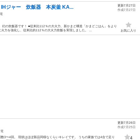
更新7月27日
 IHジャー 炊飯器 本炭釜 KA...
作成7月27日
電
、幻の炊飯器です！ ■従来比112％の大火力、新かまど構造「かまどごはん」をより
力を強化し、従来比的112％の大火力炊飯を実現しました。 ...
お気に入り
更新7月26日
作成7月25日
家電
回数3〜4回。 現状はほぼ新品同様なくらいキレイです。 うちの家族では4合で足り
4