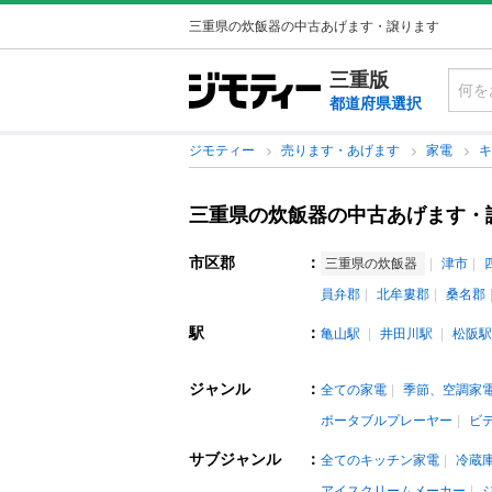
三重県の炊飯器の中古あげます・譲ります
三重版
都道府県選択
ジモティー
売ります・あげます
家電
三重県の炊飯器の中古あげます・
市区郡
：
三重県の炊飯器
津市
員弁郡
北牟婁郡
桑名郡
駅
：
亀山駅
井田川駅
松阪駅
ジャンル
：
全ての家電
季節、空調家
ポータブルプレーヤー
ビ
サブジャンル
：
全てのキッチン家電
冷蔵
アイスクリームメーカー