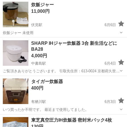
京都
京都市
京都市役所前駅
キッチン家電
炊飯ジャー
したが、正常に炊けるかまでは確認していません。電源ケーブルが傷
11,000円
んだので数年前にプラ...
伏見駅
6月6日
炊飯ジャー 未使用
京都
京都市
伏見駅
キッチン家電
SHARP IHジャー炊飯器 3合 新生活などに
BA28
4,000円
中書島駅
6月4日
ご覧頂きありがとうございます。 引取先住所：613-0024 京都府久世郡
久御山町森村東363-1 営業日：平日 第二/第四土曜日 9:00～18:00（休
京都
久世郡
中書島駅
キッチン家電
タイガー炊飯器
日：日祝） ◆商品の引取は上記住所となります。営業日と...
400円
有栖川駅
6月3日
いつ買ったか不明です。 最近まで使用してました。
京都
京都市
有栖川駅
キッチン家電
東芝真空圧力IH炊飯器 密封米パック4枚
120円