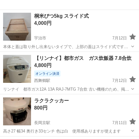
桐米びつ5kg スライド式
4,000円
宇治市
7月12日
本体と蓋は取り外し出来ないタイプで、上部の蓋はスライド式です。
底には網が備え付けてあります。 桐は防虫効果が高く、カビの発生を
京都
宇治市
キッチン家電
米びつ
【リンナイ】都市ガス ガス炊飯器 7.8合炊
抑える効果があります。湿気が増えると水分を吸収し、乾燥すると水
4,800円
分を吐き出すので、容器の環境を一...
オンライン決済
西舞鶴駅
7月12日
リンナイ 都市ガス12A 13A RAJ-7MTG 7合炊 古い機種のため、掲載
写真の通り蓋に数ヶ所ひび割れやステッカー捲れがありますが、問題
京都
舞鶴市
西舞鶴駅
キッチン家電
リンナイ
ラクラクッカー
なくガス火で美味しいごはんが炊けます。 ロゴは東邦ガスですが、大
800円
阪ガスの地域...
長岡京駅
7月11日
高さ27 幅34 奥行き33センチ 色は白 使用感ありますが使えます