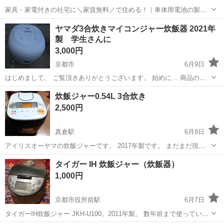
家具・家電付きの社宅に＼家賃無料／で住める！｜車体用電池の製造
｜未経験から月収例32万円♪｜さらに【年間休日130日】！ 人気の工場
兵庫
姫路市
白浜の宮駅
その他
ヤマダ3合炊きマイコンジャー炊飯器 2021年
のお仕事 ◇車体用電池の製造◇ 機械の操作、部品のセッティング、検
製 学生さんに
査、清掃業務など。 ...
3,000円
京都市
6月9日
はじめまして。 ご覧頂きありがとうございます。 始めに… 商品の状
態は必ずご確認の上 お問い合わせ下さい。 ●状態 USED ヤマダ電気 ●
京都
京都市
キッチン家電
炊飯ジャー0.54L 3合炊き
サイズ 最大炊飯容量 0.54L (3合炊き) 2021年製 ...
2,500円
真倉駅
6月8日
アイリスオーヤマの炊飯ジャーです。 2017年製です。 まだまだ現役
で使っていただけます。 娘が昨日までよく使っておりました。 ふっく
京都
綾部市
真倉駅
キッチン家電
タイガー IH 炊飯ジャー（炊飯器）
ら美味しい御飯が炊けるそうです。 お米の銘柄によって最善の炊き方
1,000円
を自動でしてくれる優れも...
京都市役所前駅
6月7日
タイガーIH炊飯ジャー JKH-U100。2011年製。 数年前まで使っていま
した。通電確認済み。炊飯ボタンを押すと点灯して動作音も聞こえま