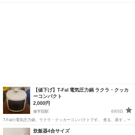
（配送料別）
京都
京都市
向島駅
キッチン家電
状態
【値下げ】T-Fal 電気圧力鍋 ラクラ・クッカ
ーコンパクト
2,000円
修学院駅
8月5日
T-Falの電気圧力鍋、ラクラ・クッカーコンパクトです。 煮る、蒸す、
炊飯、低温調理などをこれ1台でこなせます。 半年程炊飯機能のみ使
京都
京都市
修学院駅
キッチン家電
炊飯器4合サイズ
用し保管していました。 動作確認済みで状態も綺麗ですが、中古品で