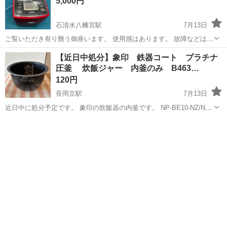
5,000円
石清水八幡宮駅
7月13日
ご覧いただき有り難う御座います。 使用感はあります。 故障などはな
く、問題なく使えます。 引き取りのみお願い致します。
京都
八幡市
石清水八幡宮駅
キッチン家電
いただき
【近日中処分】象印 鉄器コート プラチナ
圧釜 炊飯ジャー 内釜のみ B463…
120円
長岡京駅
7月13日
近日中に処分予定です。 象印の炊飯器の内釜です。 NP-BE10-NZ/NP-
BE10-TD NP-BF10-TD/NP-BF10-NZ 対応です。 使用品の中古品となり
京都
長岡京市
長岡京駅
キッチン家電
象印
ます。 内面、消耗により少しはげてますが、最近ま...