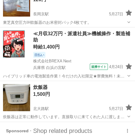
長岡京駅
5月27日
東芝真空圧力IH炊飯器のお米密封パック4枚です。
京都
長岡京市
長岡京駅
キッチン家電
東芝
≪月収32万円・派遣社員≫機械操作・製造補
助
時給1,400円
日払い
株式会社BREXA Next
4月24日
提携サイト
兵庫県 白浜の宮駅
ハイブリッド車の電池製造作業！今だけの入社限定★寮費無料！未経
験活躍中★20～50代の男性活躍中！安定企業で長期で働きたい方オス
兵庫
姫路市
白浜の宮駅
その他
炊飯器
スメ！年間休日130日！正社員登用制度あり！マイカー通勤OK！ワン
1,500円
ルーム寮完備！《兵庫県姫路市》...
北大路駅
5月27日
炊飯器は正常に動作しています。直接取りに来てくれた人に渡しま
す。 よろしくお願いします。
京都
京都市
北大路駅
キッチン家電