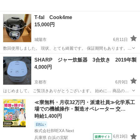
T-fal Cook4me
15,000円
城陽市
6月11日
数回使用しました。 現状、とても綺麗です。 保証期間もあります。
26.11.28迄です。
京都
城陽市
キッチン家電
SHARP ジャー炊飯器 3合炊き 2019年製
4,000円
京都市
6月9日
はじめまして。 ご覧頂きありがとうございます。 始めに… 商品の状
態は必ずご確認の上 お問い合わせ下さい。 ●状態 USED SHARP ●サ
京都
京都市
キッチン家電
≪寮無料・月収32万円・派遣社員≫化学系工
イズ 3合炊き ●型式 KS-CF05B-W 2019...
場での機械操作・製造オペレーター 交…
時給1,400円
日払い
株式会社BREXA Next
6月19日
提携サイト
兵庫県 白浜の宮駅