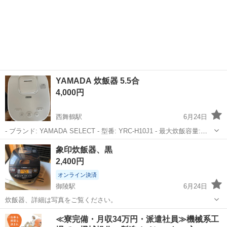
YAMADA 炊飯器 5.5合
4,000円
西舞鶴駅
6月24日
- ブランド: YAMADA SELECT - 型番: YRC-H10J1 - 最大炊飯容量:
1.0L - 定格電圧: 100V - 消費電力: 1130W - 製造年: 2021年製 ・5.5合炊
京都
舞鶴市
西舞鶴駅
キッチン家電
象印炊飯器、黒
飯 ・2年間使用 ・使...
2,400円
オンライン決済
御陵駅
6月24日
炊飯器、詳細は写真をご覧ください。
京都
京都市
御陵駅
キッチン家電
≪寮完備・月収34万円・派遣社員≫機械系工