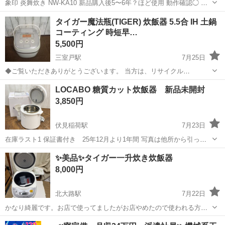
象印 炎舞炊き NW-KA10 新品購入後5〜6年？ほど使用 動作確認◯ ジ
ャンク扱い理由 H-17エラーが表示が何度も出る(7/27現在炊けた) 割れ
京都
京都市
キッチン家電
タイガー魔法瓶(TIGER) 炊飯器 5.5合 IH 土鍋
ている箇所があり ジャンク品扱いとして出品いたしますので、 今後の
コーティング 時短早…
動...
5,500円
三室戸駅
7月25日
◆ご覧いただきありがとうございます。 当方は、リサイクル
SHOP【買いクル宇治倉庫】です。 ◆商品名:タイガー魔法瓶(TIGER)
京都
宇治市
三室戸駅
キッチン家電
タイガー魔法瓶
LOCABO 糖質カット炊飯器 新品未開封
炊飯器 5.5合 IH 土鍋コーティング 時短早炊き機能 ホワイト 炊きたて
3,850円
JPE-A...
伏見稲荷駅
7月23日
在庫ラスト1 保証書付き 25年12月より1年間 写真は他所から引っ張
って来たもので、当方の商品は完全未開封品です。 定型分、レスポン
京都
京都市
伏見稲荷駅
キッチン家電
糖質
✨美品✨タイガー一升炊き炊飯器
ス悪い方等はスルーさせて頂く事もございます。 ・LOCABO本体（外
8,000円
釜/内釜/上蓋/...
北大路駅
7月22日
かなり綺麗です。お店で使ってましたがお店やめたので使われる方お
られましたら是非つかってください。 情報は２枚目観てください。
京都
京都市
北大路駅
キッチン家電
タイガー