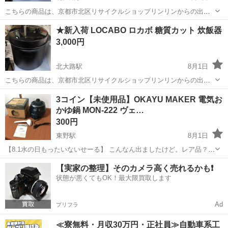
こちらの商品は、京都市北区リサイクルショップリンリンからの出品
となります。 当店は、家具・家電・食器・骨董品・日用品など、多種
京都
京都市
北大路駅
キッチン家電
★新入荷 LOCABO ロカボ 糖質カット 炊飯器
多様な商品を取り揃えております。 昭和レトロなレア商品も沢山ござ
3,000円
いますので、店内を見るだけで...
北大路駅
8月1日
こちらの商品は、京都市北区リサイクルショップリンリンからの出品
となります。 当店は、家具・家電・食器・骨董品・日用品など、多種
京都
京都市
北大路駅
キッチン家電
3コイン【未使用品】OKAYU MAKER 電気お
多様な商品を取り揃えております。 昭和レトロなレア商品も沢山ござ
かゆ鍋 MON-222 ヴェ…
いますので、店内を見るだけで...
300円
東野駅
8月1日
【8.1水の日もったいないせーる】 こんなん出ましたけど。レア品？ヴ
ェールフォン セ丸山技研の電気おかゆ鍋です。自宅保管未使用 品。電
京都
京都市
東野駅
キッチン家電
【実家の整理】そのカメラ高く売れるかも❗️
源入り熱くなりました。タイマーも短い時 間での確認ですが使えまし
状態が悪くてもOK！最大限買取します
た大丈夫です。ただ...
Ad
プリフラ
≪寮無料・月収30万円・正社員≫自動車系工