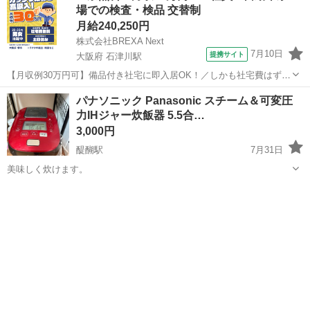
場での検査・検品 交替制
月給240,250円
株式会社BREXA Next
7月10日
提携サイト
大阪府 石津川駅
【月収例30万円可】備品付き社宅に即入居OK！／しかも社宅費はずっ
と無料♪／トラクタ本体の製造／資格経験不問★異業種からの転職活躍
大阪
堺市
石津川駅
その他
パナソニック Panasonic スチーム＆可変圧
中！／赴任旅費会社負担／工場まで無料送迎あり◎《大阪府堺市》 人
力IHジャー炊飯器 5.5合…
気の工場のお仕事 ◇トラクタ...
3,000円
醍醐駅
7月31日
美味しく炊けます。
京都
京都市
醍醐駅
キッチン家電