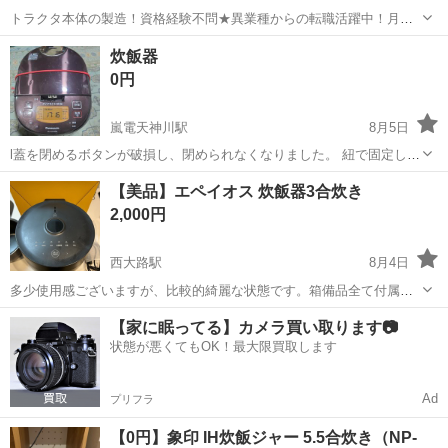
トラクタ本体の製造！資格経験不問★異業種からの転職活躍中！月収
例29万円以上！生活支援物資事前対応可◎即日入寮OK！寮費はずっと
大阪
堺市
石津川駅
その他
炊飯器
無料＆備品付き1R寮完備！赴任旅費会社負担！工場まで無料送迎あり
0円
◎《大阪府堺市》 人気の工場の...
嵐電天神川駅
8月5日
l蓋を閉めるボタンが破損し、閉められなくなりました。 紐で固定して
使用していましたが、新しいのを購入したので、出します。 とくにき
京都
京都市
嵐電天神川駅
キッチン家電
【美品】エペイオス 炊飯器3合炊き
れいにして出しませんので、ご理解いただける方に。 固定の紐は一緒
2,000円
にさしあげます
西大路駅
8月4日
多少使用感ございますが、比較的綺麗な状態です。箱備品全て付属で
す。動作ですが、マイコン式炊飯器のため炊きムラ少しありますが問
京都
京都市
西大路駅
キッチン家電
Epeios
【家に眠ってる】カメラ買い取ります📷
題なく使用できます！ 新調したので出品します！ 【2024 モデル】エ
状態が悪くてもOK！最大限買取します
ペイオス(Epeios) 炊...
Ad
プリフラ
【0円】象印 IH炊飯ジャー 5.5合炊き（NP-