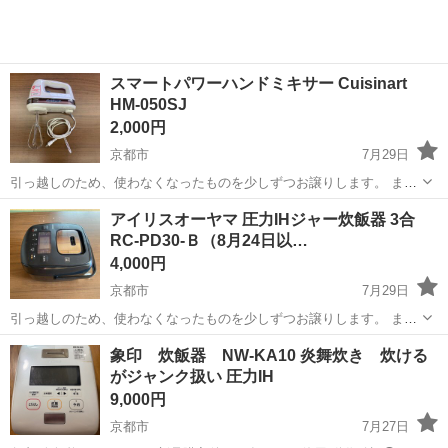
スマートパワーハンドミキサー Cuisinart
HM-050SJ
2,000円
京都市
7月29日
引っ越しのため、使わなくなったものを少しずつお譲りします。 まだ
まだお使いいただけるものばかりです。 お渡し前に簡単に清掃してお
京都
京都市
キッチン家電
アイリスオーヤマ 圧力IHジャー炊飯器 3合
渡しします。 正常に動作します。多少の使用感があります。 ご興味の
RC-PD30-Ｂ（8月24日以…
ある方はお...
4,000円
京都市
7月29日
引っ越しのため、使わなくなったものを少しずつお譲りします。 まだ
まだお使いいただけるものばかりです。 お渡し前に簡単に清掃してお
京都
京都市
キッチン家電
象印 炊飯器 NW-KA10 炎舞炊き 炊ける
渡しします。 8月末以降のお渡しとなります。 正常に動作します。多
がジャンク扱い 圧力IH
少の使用感があ...
9,000円
京都市
7月27日