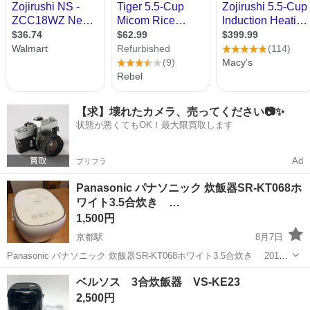
【求】壊れたカメラ、売ってください📷✨
状態が悪くてもOK！最大限買取します
Ad
プリフラ
Panasonic パナソニック 炊飯器SR-KT068ホ
ワイト3.5合炊き …
1,500円
京都駅
8月7日
Panasonic パナソニック 炊飯器SR-KT068ホワイト3.5合炊き 2018
年製 炊飯器買い替えの為出品します。 やや傷や汚れありますが 通常
京都
京都市
京都駅
キッチン家電
Panasonic
ベルソス 3合炊飯器 VS-KE23
通り炊飯できます。 箱はありませんが 取説、しゃもじ、計量カップ...
2,500円