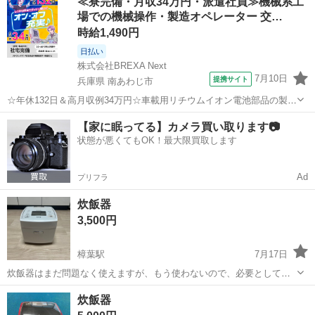
≪寮完備・月収34万円・派遣社員≫機械系工
場での機械操作・製造オペレーター 交…
時給1,490円
日払い
株式会社BREXA Next
7月10日
提携サイト
兵庫県 南あわじ市
☆年休132日＆高月収例34万円☆車載用リチウムイオン電池部品の製造
／4勤2休でオフも充実♪／家具・家電付き社宅あり＆前払いで生活支援
兵庫
南あわじ市
その他
【家に眠ってる】カメラ買い取ります📷
物資が受け取れる◎／20〜40代男女活躍中！ 車載用リチウムイオン電
状態が悪くてもOK！最大限買取します
池部品の製造 車載用...
Ad
プリフラ
炊飯器
3,500円
樟葉駅
7月17日
炊飯器はまだ問題なく使えますが、もう使わないので、必要としてい
る人に渡したいと思っています。
京都
八幡市
樟葉駅
キッチン家電
炊飯器