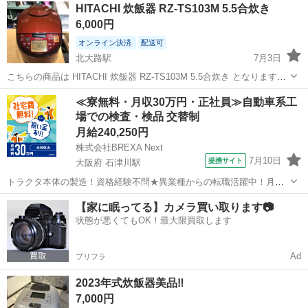
京都
長岡京市
長岡京駅
キッチン家電
HITACHI 炊飯器 RZ-TS103M 5.5合炊き
6,000円
オンライン決済
配送可
北大路駅
7月3日
こちらの商品は HITACHI 炊飯器 RZ-TS103M 5.5合炊き となります！
所々に若干の使用感はございますが、年式の割に綺麗で使用に関する
京都
京都市
北大路駅
キッチン家電
≪寮無料・月収30万円・正社員≫自動車系工
問題もございません！ 詳しくは写真をご確認ください！ あくまで中...
場での検査・検品 交替制
月給240,250円
株式会社BREXA Next
7月10日
提携サイト
大阪府 石津川駅
トラクタ本体の製造！資格経験不問★異業種からの転職活躍中！月収
例29万円以上！生活支援物資事前対応可◎即日入寮OK！寮費はずっと
大阪
堺市
石津川駅
その他
【家に眠ってる】カメラ買い取ります📷
無料＆備品付き1R寮完備！赴任旅費会社負担！工場まで無料送迎あり
状態が悪くてもOK！最大限買取します
◎《大阪府堺市》 人気の工場の...
Ad
プリフラ
2023年式炊飯器美品‼️
7,000円