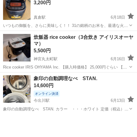
3,200円
10000円でお譲り...
真倉駅
6月18日
いつもの御飯を、さらに美味しく！！ 31の銘柄のお米を、最適な火力
と時間で炊き上げてくれますよ。 2019年製なので、まだまだ元気いっ
京都
綾部市
真倉駅
キッチン家電
炊飯器 rice cooker（3合炊き アイリスオーヤ
ぱい現役選手です！ スーパーサブとして、この5月まで家族内のイベ
マ）
ントの時に大活躍して...
5,500円
神宮丸太町駅
6月16日
Rice cooker IRIS OHYAMA Inc. 【購入時価格】 25,000円ぐらい 【サ
イズ】 縦：10cm、横：15cm、奥行き：15cm （大体です） 【傷な
京都
京都市
神宮丸太町駅
キッチン家電
象印の自動調理なべ STAN.
どの状態】 本体にはとくに目立った傷や汚れはありま...
アイリスオーヤマ
14,600円
オンライン決済
今出川駅
6月13日
象印の自動調理なべ STAN. カラー ・・・ホワイト 定価（税込）
33,000円 取扱説明書・レシピブック等の付属品も全てお付けしており
京都
京都市
今出川駅
キッチン家電
なべ
ます。 状態： 一年ぐらい使用しました。 引越しのため出品します。
内鍋に...