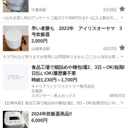
中書島駅
6月29日
⭐️お引き渡し時のアンケートご協力で￥500円引き‼️ ⭐️記入人数分引か
せていただきます‼️ (例外商品有) (記入いただいた際にその場で引かせ
京都
京都市
中書島駅
キッチン家電
Panasonic
早い者勝ち 2023年 アイリスオーヤマ 3
ていただきます) ■商品情報 アイテム:炊飯器 ブランド : Panaso...
号炊飯器
2,000円
山城青谷駅
6月27日
キズ汚れなど有りますが使用には問題有りません ◯こちら当社お客様
からのお引き取り買い取り品になります購入時期等詳しい詳細などは
京都
城陽市
山城青谷駅
キッチン家電
食品工場で箱詰めや梱包/週2、3日～OK/短期/
不明になります ◯無料のものは当社経費の関係上、無人受け渡し商品
日払いOK/履歴書不要
アイリスオーヤマ
詳細等あれこれ質問有っても一切返...
時給1,230円～1,700円
キャリアリンクファクトリー株式会社
京都府
スポンサー：求人ボックス
08月07日
【仕事内容】食品工場で箱詰めや梱包/週2、3日～OK/短期/日払いOK/
履歴書不要 <給与> 時給1230円～1700円 <勤務地> 京都府 京都市伏見
アルバイト・パート
2024年炊飯器美品‼️
区 「社員を企業に派遣して終わり」ではありません/ 就業中のモチベ
6,000円
ーション維持...