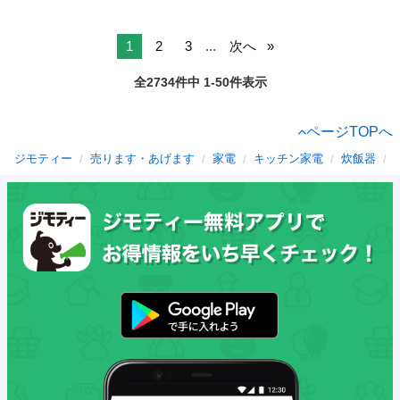
1
2
3
...
次へ
全2734件中 1-50件表示
ページTOPへ
ジモティー
売ります・あげます
家電
キッチン家電
炊飯器