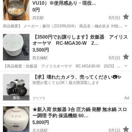
VU10）※使用感あり・現役…
0円
四宮駅
8月3日
商品概要】 メーカー：象印（ZOJIRUSHI） 商品名：極め炊き IH炊飯
ジャー（5.5合炊き） 型番：NP-VU10 カラー：ダークブラウン 購入時
京都
京都市
四宮駅
キッチン家電
【3500円でお譲りします】炊飯器 アイリス
期：2018年頃 【状態・動作】 動作状態：現在も日常的に使...
オーヤマ RC-MGA30-W 2…
3,500円
西京極駅
8月2日
【商品概要：炊飯器 アイリスオーヤマ RC-MGA30-W 2023】 サ
イズ：幅21.5×奥行26.0×高さ19.8 cm 重量：2.6 kg 炊飯容量：3合
京都
京都市
西京極駅
キッチン家電
【求】壊れたカメラ、売ってください📷✨
【状態ランク：あくまで出品者の主観となります。】 ...
状態が悪くてもOK！最大限買取します
Ad
プリフラ
★新入荷 炊飯器 3合 圧力鍋 発酵 無水鍋 スロ
ー調理 予約 保温機能 60…
5,800円
北大路駅
8月1日