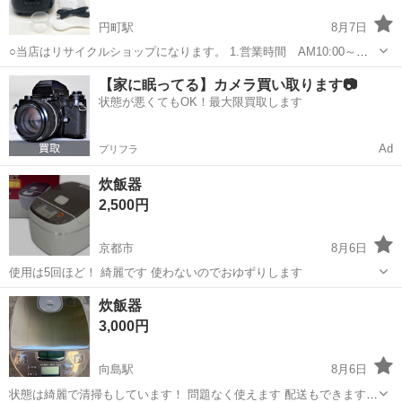
円町駅
8月7日
○当店はリサイクルショップになります。 1.営業時間 AM10:00～
PM7:00 火曜定休 2.「日曜リサイクル」とGoogleマップで検索いた
京都
京都市
円町駅
キッチン家電
【家に眠ってる】カメラ買い取ります📷
だけると倉庫の住所が表示されます。 3.商品の配達等...
状態が悪くてもOK！最大限買取します
Ad
プリフラ
炊飯器
2,500円
京都市
8月6日
使用は5回ほど！ 綺麗です 使わないのでおゆずりします
京都
京都市
キッチン家電
炊飯器
3,000円
向島駅
8月6日
状態は綺麗で清掃もしています！ 問題なく使えます 配送もできます！