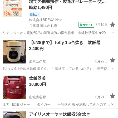
場での機械操作・製造オペレーター 交…
時給1,490円
日払い
株式会社BREXA Next
7月10日
提携サイト
兵庫県 南あわじ市
リチウムイオン電池部品の製造装置の操作作業！未経験活躍中★20～
50代の男性活躍中！嬉しい時給1,490円！生活支援物資事前対応可◎ワ
兵庫
南あわじ市
その他
【6/28まで】Toffy 1.5合炊き 炊飯器
ンルーム寮完備！赴任旅費会社負担！正社員登用制度あり◎《兵庫県
2,400円
南あわじ市》 人気の工場の...
清水五条駅
6月22日
Toffy の1.5合炊き炊飯器です。 生産終了しているものです。 長年使用
しておりましたので、内側に汚れ、蓋部分に部品の欠けがございま
京都
京都市
清水五条駅
キッチン家電
Toffy
炊飯器釜
す。使用には問題ないのですが、ご確認お願いいたします。
10,000円
山城青谷駅
6月21日
圧力IH炊飯ジャー タイガー 一升炊き 釜が消耗してきたので新
品の釜に買い替え 半年も経たないうちに本体が壊れました。 釜は買っ
京都
城陽市
山城青谷駅
キッチン家電
炊飯ジャー
アイリスオーヤマ炊飯器5合炊き
て半年も経ってない為 欲しい方いらっしゃれば定価14800円したのを