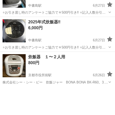
中書島駅
6月27日
⭐️お引き渡し時のアンケートご協力で￥500円引き‼️ ⭐️記入人数分引か
せていただきます‼️ (例外商品有) (記入いただいた際にその場で引かせ
京都
京都市
中書島駅
キッチン家電
ガスコンロ
2025年式炊飯器‼️
ていただきます) ■商品情報 アイテム:ガスコンロ ブランド : あまだ
6,000円
な...
中書島駅
6月27日
⭐️お引き渡し時のアンケートご協力で￥500円引き‼️ ⭐️記入人数分引か
せていただきます‼️ (例外商品有) (記入いただいた際にその場で引かせ
京都
京都市
中書島駅
キッチン家電
ヤマダ
炊飯器 １〜２人用
ていただきます) ■商品情報 アイテム:炊飯器 ブランド : ヤマダ カラ...
800円
京都市役所前駅
6月26日
株式会社シー・シー・ピー 炊飯ジャー BONA BONA BK-R60。3.5
合。 17年製。数年前まで使っていました。投稿前に確認のため、電源
京都
京都市
京都市役所前駅
キッチン家電
炊飯ジャー
プラグを差し炊飯ボタンを押すと点灯しました。正常に炊けるかまで
は未確認。電源ケ...