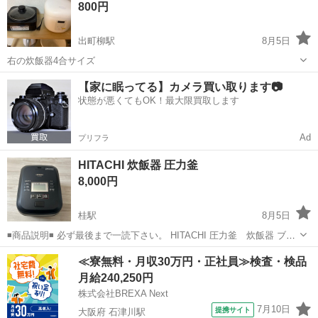
800円
あることの、ご理解よろ...
出町柳駅
8月5日
右の炊飯器4合サイズ
京都
京都市
出町柳駅
キッチン家電
【家に眠ってる】カメラ買い取ります📷
状態が悪くてもOK！最大限買取します
Ad
プリフラ
HITACHI 炊飯器 圧力釜
8,000円
桂駅
8月5日
◾️商品説明◾️ 必ず最後まで一読下さい。 HITACHI 圧力釜 炊飯器 ブラ
ック 2023年秋頃に購入し1年半ほど使用いたしました。 作動確認済み
京都
京都市
桂駅
キッチン家電
≪寮無料・月収30万円・正社員≫検査・検品
•綺麗にしてお渡しできる時間がございません為、埃汚れのままお渡
月給240,250円
し...
株式会社BREXA Next
7月10日
提携サイト
大阪府 石津川駅