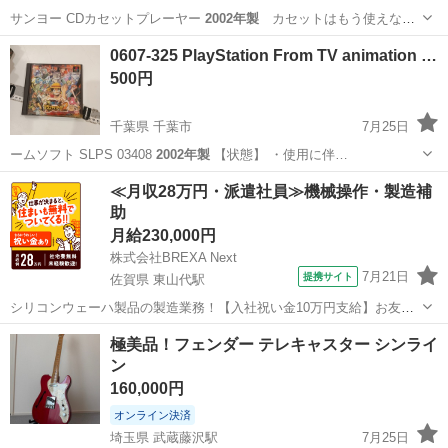
サンヨー CDカセットプレーヤー
2002年製
カセットはもう使えなく
なり、最近…
千葉
松戸市
新八柱駅
オーディオ
カセット
0607-325 PlayStation From TV animation …
500円
千葉県 千葉市
7月25日
ームソフト SLPS 03408
2002年製
【状態】 ・使用に伴…
千葉
千葉市
テレビゲーム
リユース
≪月収28万円・派遣社員≫機械操作・製造補
助
月給230,000円
株式会社BREXA Next
7月21日
提携サイト
佐賀県 東山代駅
シリコンウェーハ製品の製造業務！【入社祝い金10万円支給】お友達
やカップルとの応募OK◎年間休日129日＆休出なしでプライベート充
佐賀
伊万里市
東山代駅
その他
極美品！フェンダー テレキャスター シンライ
実♪業務はクリーンルームで快適作業◎自社正社員登用制度あり★1食
ン
300円～の格安食堂あり！《佐...
160,000円
オンライン決済
埼玉県 武蔵藤沢駅
7月25日