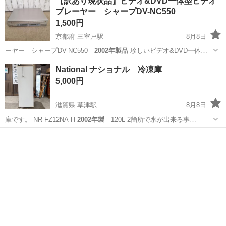
【訳あり現状品】ビデオ&DVD一体型ビデオ
プレーヤー シャープDV-NC550
1,500円
京都府 三室戸駅
8月8日
ーヤー シャープDV-NC550
2002年製
品 珍しいビデオ&DVD一体型
プ…
京都
宇治市
三室戸駅
映像プレーヤー、レコーダー
National ナショナル 冷凍庫
DVD
5,000円
滋賀県 草津駅
8月8日
庫です。 NR-FZ12NA-H
2002年製
120L 2箇所で氷が出来る事…
滋賀
草津市
草津駅
キッチン家電