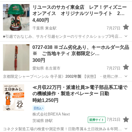
リユースのサカイ東金店 レア！ディズニー
オンアイス オリジナルツリーライト 2…
4,400円
千葉県 東金駅
7月27日
■引越でおなじみ、サカイ引越センターのリサイクルショップ3号店が
オープン致しました。 リユースのサカイ東金店です！ ★住所：千葉県
千葉
東金市
東金駅
照明器具
リユース
0727-038 ※ゴム劣化あり、キーホルダー欠品
東金市南上宿11-8 JR東金駅から徒歩15分です！ ただいまオープンキ
※ ご当地キティ 京都限定シ…
ャンペーン...
300円
愛知県 名古屋市
7月27日
京都限定シャープペンシル 寺子屋》
2002年製
【状態】 ・使用に伴…
愛知
名古屋市
その他
シャープペンシル
≪月収22万円・派遣社員≫電子部品系工場で
の機械操作・製造オペレーター 日勤
時給1,250円
日払い
株式会社BREXA Next
7月21日
提携サイト
茨城県 静駅
コネクタ製造工場の検査や測定作業！日勤専属＆土日祝休み＆年間休