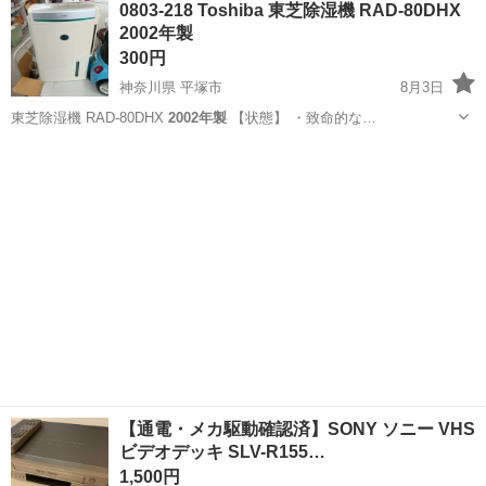
0803-218 Toshiba 東芝除湿機 RAD-80DHX
★就業先食堂利用可！日払い制度あり！《茨城県常陸大宮市》 人気の
2002年製
工場のお仕事 ◇コネクタ製造工...
300円
神奈川県 平塚市
8月3日
東芝除湿機 RAD-80DHX
2002年製
【状態】 ・致命的な…
神奈川
平塚市
季節、空調家電
Toshiba
【通電・メカ駆動確認済】SONY ソニー VHS
ビデオデッキ SLV-R155…
1,500円