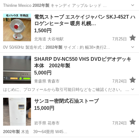
Thinline Mexico
2002年製
キャンディ アップル レッド …
埼玉
入間市
武蔵藤沢駅
弦楽器、ギター
電気ストーブ エスケイジャパン SKJ-452T ハ
ロゲンヒーター 暖房 札幌…
テレキャスター
1,500円
北海道 大谷地駅
7月25日
0V 50/60Hz 製造年式：
2002年製
サイズ：約 幅38×奥行2…
北海道
札幌市
大谷地駅
季節、空調家電
SKJ
SHARP DV-NC550 VHS DVDビデオデッキ
本体 2002年製
5,000円
青森県 青森市
7月24日
はじめに、プロフィールから取引可能日時などをご確認ください。 説
明書や箱はありません。 説明書がないので細かな動作確認はできませ
青森
青森市
映像プレーヤー、レコーダー
VHS
サンヨー密閉式石油ストーブ
んが 最低限、VHSの再生や早送りなど DVDの再生やチャプター選択
15,000円
など リモコンでの操作は...
岩手県 花巻市
7月24日
2002年製
木造 39〜64畳用 W45…