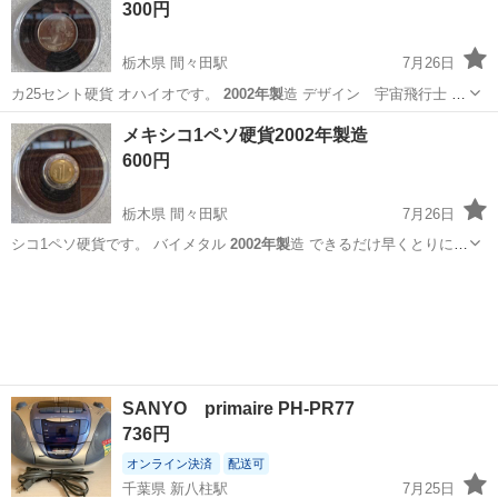
300円
栃木県 間々田駅
7月26日
カ25セント硬貨 オハイオです。
2002年製
造 デザイン 宇宙飛行士 で
きる…
栃木
小山市
間々田駅
その他
25セント
メキシコ1ペソ硬貨2002年製造
600円
栃木県 間々田駅
7月26日
シコ1ペソ硬貨です。 バイメタル
2002年製
造 できるだけ早くとりにき
てくれ…
栃木
小山市
間々田駅
その他
メキシコ
SANYO primaire PH-PR77
736円
オンライン決済
配送可
千葉県 新八柱駅
7月25日