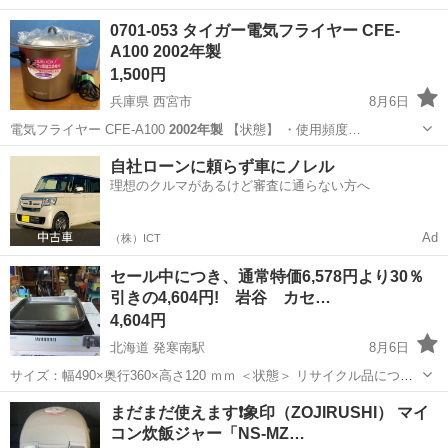
神奈川
横浜市
映像プレーヤー、レコーダー
VHD
0701-053 タイガー電気フライヤー CFE-
A100 2002年製
1,500円
兵庫県 西宮市
8月6日
電気フライヤー CFE-A100
2002年製
【状態】 ・使用頻度…
兵庫
西宮市
キッチン家電
フライヤー
自社ローンに頼らず車にノレル
理想のクルマがあるけど審査に通らない方へ
Ad
（株）ICT
セール中につき、通常特価6,578円より30％
引きの4,604円! 岩谷 カセ…
4,604円
北海道 発寒南駅
8月6日
サイズ：幅490×奥行360×高さ120 ｍｍ ＜状態＞ リサイクル品につ
き、ヨゴレがございます。 点火確認済みです。 波型プレートにキズ・
北海道
札幌市
発寒南駅
キッチン家電
220W
まだまだ使えます❗️象印（ZOJIRUSHI） マイ
加工のハガレ・サビがあります。 ★店頭展示品のです...
コン炊飯ジャー「NS-MZ…