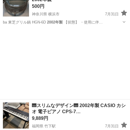
500円
神奈川県 横浜市
7月31日
ba 東芝グリル鍋 HGN-6D
2002年製
【状態】 ・使用に伴…
神奈川
横浜市
キッチン家電
HGN
🎹スリムなデザイン🎹 2002年製 CASIO カシ
オ 電子ピアノ CPS-7…
9,889円
福岡県 竹下駅
7月31日