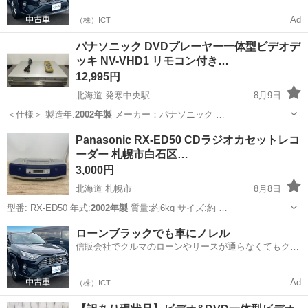
Ad
（株）ICT
パナソニック DVDプレーヤー一体型ビデオデ
ッキ NV-VHD1 リモコン付き…
12,995円
北海道 発寒中央駅
8月9日
＜仕様＞ 製造年:
2002年製
メーカー：パナソニック …
北海道
札幌市
発寒中央駅
映像プレーヤー、レコーダー
Panasonic RX-ED50 CDラジオカセットレコ
ーダー 札幌市白石区…
3,000円
北海道 札幌市
8月8日
型番: RX-ED50 年式:
2002年製
質量:約6kg サイズ:約 …
北海道
札幌市
オーディオ
ローンブラックでも車にノレル
信販会社でクルマのローンやリースが通らなくてもクル
マをご利用いただけるサービスがあります！
Ad
（株）ICT