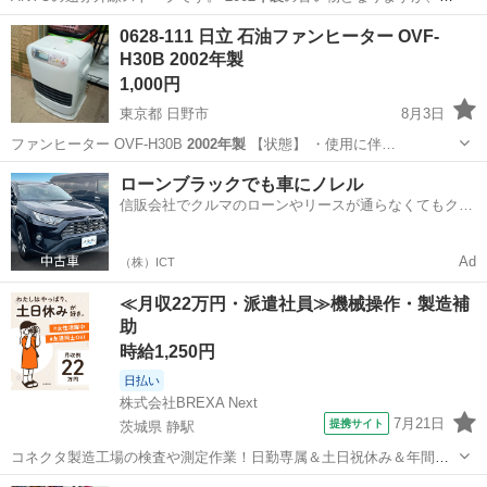
題無くお使…
香川
丸亀市
丸亀駅
季節、空調家電
遠赤外線
0628-111 日立 石油ファンヒーター OVF-
H30B 2002年製
1,000円
東京都 日野市
8月3日
ファンヒーター OVF-H30B
2002年製
【状態】 ・使用に伴…
東京
日野市
季節、空調家電
現地
ローンブラックでも車にノレル
信販会社でクルマのローンやリースが通らなくてもクル
マをご利用いただけるサービスがあります！
Ad
（株）ICT
≪月収22万円・派遣社員≫機械操作・製造補
助
時給1,250円
日払い
株式会社BREXA Next
7月21日
提携サイト
茨城県 静駅
コネクタ製造工場の検査や測定作業！日勤専属＆土日祝休み＆年間休
日128日★クリーンルーム内作業★マイカー通勤OK＆無料駐車場あり
茨城
常陸大宮市
静駅
その他