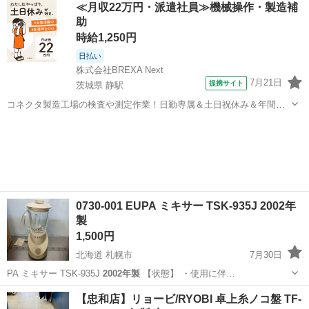
≪月収22万円・派遣社員≫機械操作・製造補
助
時給1,250円
日払い
株式会社BREXA Next
7月21日
提携サイト
茨城県 静駅
コネクタ製造工場の検査や測定作業！日勤専属＆土日祝休み＆年間休
日128日★クリーンルーム内作業★マイカー通勤OK＆無料駐車場あり
茨城
常陸大宮市
静駅
その他
★就業先食堂利用可！日払い制度あり！《茨城県常陸大宮市》 人気の
工場のお仕事 ◇コネクタ製造工...
0730-001 EUPA ミキサー TSK-935J 2002年
製
1,500円
北海道 札幌市
7月30日
PA ミキサー TSK-935J
2002年製
【状態】 ・使用に伴…
北海道
札幌市
キッチン家電
TSK
【忠和店】リョービ/RYOBI 卓上糸ノコ盤 TF-