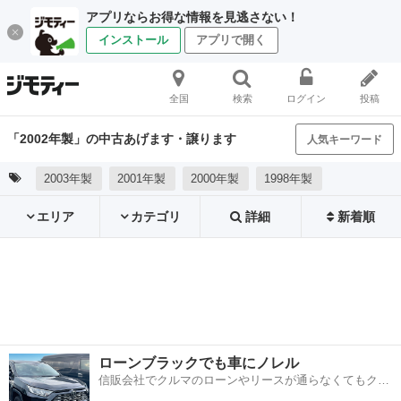
アプリならお得な情報を見逃さない！
インストール
アプリで開く
全国
検索
ログイン
投稿
「2002年製」の中古あげます・譲ります
人気キーワード
2003年製
2001年製
2000年製
1998年製
エリア
カテゴリ
詳細
新着順
ローンブラックでも車にノレル
信販会社でクルマのローンやリースが通らなくてもクル
マをご利用いただけるサービスがあります！