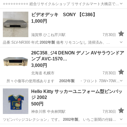
⭐️⭐️⭐️⭐️⭐️⭐️⭐️⭐️⭐️⭐️ 総合リサイクルショップ リサイクルマート大橋店です
⭐️⭐️⭐️⭐️⭐️⭐️⭐️⭐️⭐️⭐️ 商品内容 （商品名） CASIO 電子ピアノ 🎹スリムなデ
福岡
福岡市
竹下駅
電子楽器
ビデオデッキ SONY 【C386】
ザインで...
1,000円
滋賀県 ひこね芹川駅
7月30日
品番:SLV-NR300 年式:
2002年製
備考:リモコンなし 清掃済み、…
滋賀
彦根市
ひこね芹川駅
映像プレーヤー、レコーダー
26C358_ジ4 DENON デノン AVサラウンドア
ンプ AVC-1570…
SONY
3,000円
北海道 札幌市
7月30日
所々小傷等の使用感あります
2002年製
・フロント 70W+70W
…
北海道
札幌市
オーディオ
Hello Kitty サッカーユニフォーム型ピンバッ
ジ 2002
500円
神奈川県 中央林間駅
7月30日
ツピンバッジコレクション」です。
2002年製
。 いちご新聞の付録で
す。 少し…
神奈川
大和市
中央林間駅
その他
ピンバッジ