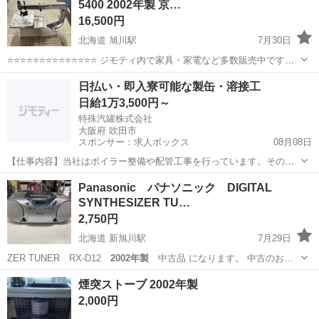
5400 2002年製 京…
16,500円
北海道 旭川駅
7月30日
⭐⭐⭐⭐⭐⭐⭐⭐⭐⭐⭐⭐⭐⭐ ジモティ内で家具・家電など多数販売中です
⭐⭐⭐⭐⭐⭐⭐⭐⭐⭐⭐⭐⭐⭐ 【商品説明】 動作確認済みです。 中古品の為、
北海道
旭川市
旭川駅
その他
糸ノコ
日払い・即入寮可能な製缶・溶接工
キズ、汚れ等ありますが、 使用に差し支えるようなダメ...
日給1万3,500円～
特殊汽罐株式会社
大阪府 吹田市
スポンサー：求人ボックス
08月08日
【仕事内容】当社はボイラー整備や配管工事を行っています。その中
で必要な配管やボイラーの製缶作業(溶接・切断・架台等の製作)業務に
アルバイト・パート
Panasonic パナソニック DIGITAL
当社工場内であたっていただきます。 工場は大阪府吹田市芳野町。御
SYNTHESIZER TU…
堂筋線の江坂駅からの徒歩圏内にあります...
2,750円
北海道 新旭川駅
7月29日
ZER TUNER RX-D12
2002年製
中古品 になります。 中古のお…
北海道
旭川市
新旭川駅
オーディオ
煙突ストーブ 2002年製
2,000円