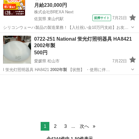
月給230,000円
株式会社BREXA Next
7月21日
提携サイト
佐賀県 東山代駅
シリコンウェーハ製品の製造業務！【入社祝い金10万円支給】お友達
やカップルとの応募OK◎年間休日129日＆休出なしでプライベート充
佐賀
伊万里市
東山代駅
その他
0722-251 National 蛍光灯照明器具 HA8421
実♪業務はクリーンルームで快適作業◎自社正社員登用制度あり★1食
2002年製
300円～の格安食堂あり！《佐...
500円
愛媛県 松山市
7月22日
l 蛍光灯照明器具 HA8421
2002年製
【状態】 ・使用に伴…
愛媛
松山市
照明器具
2002年製
1
2
3
...
次へ
全4244件中 1-50件表示