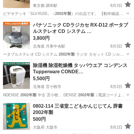
東京都 調布駅
8月3日
ビデオデッキ「SLV-R155」（
2002年製
）の出品です。 【動作確認・
商品…
東京
調布市
調布駅
その他
パナソニック CDラジカセ RX-D12 ポータブ
ルステレオ CD システム …
3,800円
北海道 月寒中央駅
8月3日
ータブルステレオ CD システム
2002年製
ラジオ カセット CD シルバ
ー…
北海道
札幌市
月寒中央駅
オーディオ
除湿機 除湿乾燥機 タッパウエア コンデンス
Tupperware CONDE…
5,500円
北海道 苫小牧市
8月2日
NDENSE
2002年製
中古 苫小牧… DENSE
2002年製
（電源コードよ…
北海道
苫小牧市
季節、空調家電
0802-114 三省堂こどもかんじじてん 辞書
2002年製
500円
大阪府 大阪市
8月2日