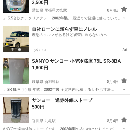
2,500円
愛知県 尾張星の宮駅
8月4日
」 5.5合炊き、クリアグレー
2002年製
。 最近まで普通に使っていまし
た。…
愛知
清須市
尾張星の宮駅
キッチン家電
自社ローンに頼らず車にノレル
理想のクルマがあるけど審査に通らない方へ
Ad
（株）ICT
SANYO サンヨー 小型冷蔵庫 75L SR-8BA
1,600円
岐阜県 新羽島駅
8月4日
：SR-8BA (H) 形 年式：
2002年製
全定格内容積：75 L 外形寸法…
岐阜
羽島市
新羽島駅
キッチン家電
サンヨー 遠赤外線ストーブ
500円
香川県 丸亀駅
8月4日
ANYOの遠赤外線ストーブです。
2002年製
の古い物となりますが、問