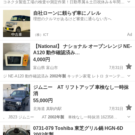
コネクタ製造工場の検査や測定作業！日勤専属＆土日祝休み＆年間休
日128日★クリーンルーム内作業★マイカー通勤OK＆無料駐車場あり
茨城
常陸大宮市
静駅
その他
自社ローンに頼らず車にノレル
★就業先食堂利用可！日払い制度あり！《茨城県常陸大宮市》 人気の
理想のクルマがあるけど審査に通らない方へ
工場のお仕事 ◇コネクタ製造工...
Ad
（株）ICT
【National】 ナショナル オーブンレンジ NE-
A120 動作確認済み…
4,000円
富山県 富山市
7月31日
ジ NE-A120 動作確認済み
2002年製
キッチン家電 レトロ ターンテ
ー…
富山
富山市
キッチン家電
2002年製
ジムニー AT リフトアップ 車検なし一時抹
消
55,000円
北海道 真駒内駅
7月31日
。 JB23 ジムニー AT
2002年製
車検なし一時抹消 162358…
北海道
札幌市
真駒内駅
その他
0731-079 Toshiba 東芝グリル鍋 HGN-6D
2002年製