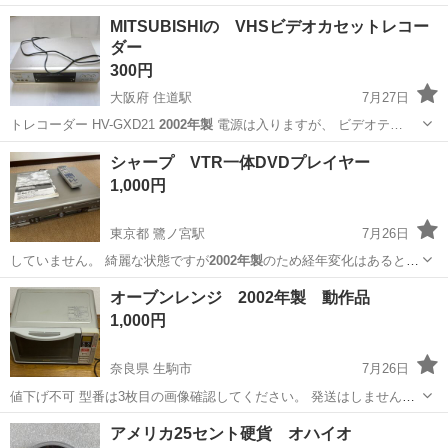
日128日★クリーンルーム内作業★マイカー通勤OK＆無料駐車場あり
茨城
常陸大宮市
静駅
その他
MITSUBISHIの VHSビデオカセットレコー
★就業先食堂利用可！日払い制度あり！《茨城県常陸大宮市》 人気の
ダー
工場のお仕事 ◇コネクタ製造工...
300円
大阪府 住道駅
7月27日
トレコーダー HV-GXD21
2002年製
電源は入りますが、 ビデオテ…
大阪
大東市
住道駅
映像プレーヤー、レコーダー
シャープ VTR一体DVDプレイヤー
VHS
1,000円
東京都 鷺ノ宮駅
7月26日
していません。 綺麗な状態ですが
2002年製
のため経年変化はあると思
います。
東京
中野区
鷺ノ宮駅
映像プレーヤー、レコーダー
オーブンレンジ 2002年製 動作品
1,000円
奈良県 生駒市
7月26日
値下げ不可 型番は3枚目の画像確認してください。 発送はしません。
引き取りのみとさせていただきます
奈良
生駒市
キッチン家電
アメリカ25セント硬貨 オハイオ