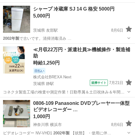
シャープ 冷蔵庫 SJ 14 G 格安 5000円
5,000円
茨城県 友部駅
8月6日
2002年製
で古いです。清掃消毒済み …
茨城
石岡市
友部駅
キッチン家電
シャープ
≪月収22万円・派遣社員≫機械操作・製造補
助
時給1,250円
日払い
株式会社BREXA Next
7月21日
提携サイト
茨城県 静駅
コネクタ製造工場の検査や測定作業！日勤専属＆土日祝休み＆年間休
日128日★クリーンルーム内作業★マイカー通勤OK＆無料駐車場あり
茨城
常陸大宮市
静駅
その他
0806-109 Panasonic DVDプレーヤー一体型
★就業先食堂利用可！日払い制度あり！《茨城県常陸大宮市》 人気の
ビデオレコーダー …
工場のお仕事 ◇コネクタ製造工...
1,000円
神奈川県 横浜市
8月6日
ビデオレコーダー NV-VHD1
2002年製
【状態】 ・使用に伴…