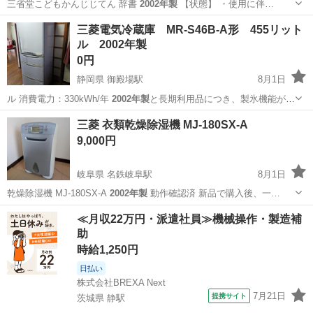
三省堂こどもかんじじてん 辞書
2002年製
【状態】 ・使用に伴…
大阪
大阪市
語学、辞書
2002年製
三菱電気冷蔵庫 MR-S46B-A形 455リット
ル 2002年製
0円
静岡県 御殿場駅
8月1日
ル 消費電力：330kWh/年
2002年製
と長期利用品につき、製氷機能が使
え…
静岡
御殿場市
御殿場駅
キッチン家電
2002年製
三菱 衣類乾燥除湿機 MJ-180SX-A
9,000円
岐阜県 名鉄岐阜駅
8月1日
乾燥除湿機 MJ-180SX-A
2002年製
動作確認済 新品で購入後、一…
岐阜
岐阜市
名鉄岐阜駅
季節、空調家電
≪月収22万円・派遣社員≫機械操作・製造補
助
時給1,250円
日払い
株式会社BREXA Next
7月21日
提携サイト
茨城県 静駅