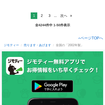
1
2
3
...
次へ
全4244件中 1-50件表示
ページTOPへ
ジモティー
売ります・あげます
全国の「2002年製」