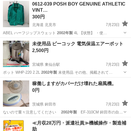
岩手
花巻市
季節、空調家電
0612-039 POSH BOY GENUINE ATHLETIC
VINT…
300円
北海道 北見市
7月23日
ABEL ハーフジップスウェット
2002年製
4L 【状態】 ・使…
北海道
北見市
トレーナー
現地
未使用品 ピーコック 電気保温エアーポット
2,500円
宮城県 東仙台駅
7月23日
ポット WHP-220 2.2L
2002年製
未使用品 その他、掲載されて…
宮城
仙台市
東仙台駅
キッチン家電
稼働しますがカバーだけ壊れた扇風機。
0円
茨城県 鉾田市
7月23日
ないので重々注意してください
2002年製
EF-310CM 鉾田市の自
宅…
茨城
鉾田市
家電
結束バンド
≪月収28万円・派遣社員≫機械操作・製造補
助