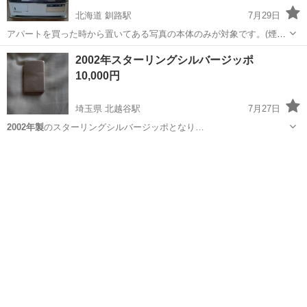
北海道 釧路駅
7月29日
アパートを買った時から置いてある写真の本体のみが対象です。(煙突
と下部の台座は付かないです。) 動作確認していなく、年式も古いもの
北海道
釧路市
釧路駅
季節、空調家電
煙突
2002年スターリングシルバージッポ
なのでノークレームノーリターンでお願いします。
10,000円
埼玉県 北越谷駅
7月27日
2002年製
のスターリングシルバージッポとなり…
埼玉
北葛飾郡
北越谷駅
その他
2002年製