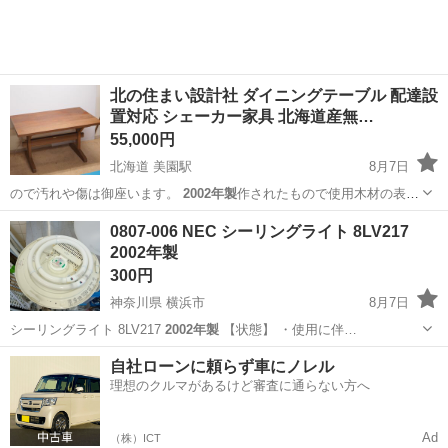
北の住まい設計社 ダイニングテーブル 配達設
置対応 シェーカー家具 北海道産無…
55,000円
北海道 美園駅
8月7日
ので汚れや傷は御座います。
2002年製
作されたもので使用木材の表記
があり…
北海道
札幌市
美園駅
家具
0807-006 NEC シーリングライト 8LV217
2002年製
300円
神奈川県 横浜市
8月7日
シーリングライト 8LV217
2002年製
【状態】 ・使用に伴…
神奈川
横浜市
照明器具
2002年製
自社ローンに頼らず車にノレル
理想のクルマがあるけど審査に通らない方へ
Ad
（株）ICT