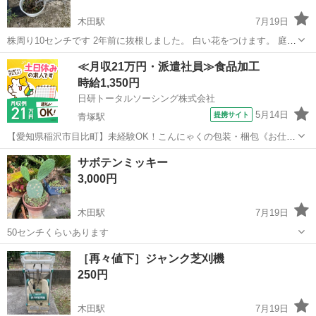
木田駅
7月19日
株周り10センチです 2年前に抜根しました。 白い花をつけます。 庭に
いかがですか地植えに最適です
愛知
稲沢市
木田駅
その他
薔薇
≪月収21万円・派遣社員≫食品加工
時給1,350円
日研トータルソーシング株式会社
5月14日
提携サイト
青塚駅
【愛知県稲沢市目比町】未経験OK！こんにゃくの包装・梱包《お仕事
No.7A134-JS》 お仕事について 冷凍倉庫内でのこんにゃくの包装・梱
愛知
稲沢市
青塚駅
その他
サボテンミッキー
包業務を担当します。最大で20kgの製品の取り扱いがあります。 ※業
3,000円
務の変更、就...
木田駅
7月19日
50センチくらいあります
愛知
稲沢市
木田駅
その他
サボテン
［再々値下］ジャンク芝刈機
250円
木田駅
7月19日