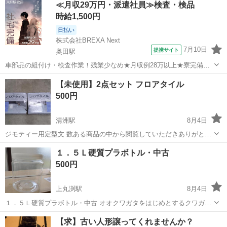
≪月収29万円・派遣社員≫検査・検品
イズ（約長54×幅37×高30cm）、重量（約2.5kg）、付属品（PE補強板
時給1,500円
2枚、仕切り...
日払い
株式会社BREXA Next
7月10日
提携サイト
奥田駅
車部品の組付け・検査作業！残業少なめ★月収例28万以上★寮完備！
赴任旅費会社負担なので遠方の方も安心♪マイカー通勤OK！未経験の
愛知
稲沢市
奥田駅
その他
【未使用】2点セット フロアタイル
方活躍中！食堂利用可！20代、30代、40代の男女活躍中！《愛知県稲
500円
沢市》 人気の工場のお仕事...
清洲駅
8月4日
ジモティー用定型文 数ある商品の中から閲覧していただきありがとう
ございます。 状態:未使用ですが画像のようにパッケージダメージござ
愛知
稲沢市
清洲駅
その他
１．５Ｌ硬質プラボトル・中古
います。 詳細は写真でご確認ください。 ご不明点やご質問等ございま
500円
したら お気軽に...
上丸渕駅
8月4日
１．５Ｌ硬質プラボトル・中古 オオクワガタをはじめとするクワガタ
ムシやカブトムシの幼虫飼育(マット飼育や菌床飼育)と成虫管理にどう
愛知
稲沢市
上丸渕駅
その他
祖父江町
【求】古い人形譲ってくれませんか？
でしょうか？ 本体は多少の齧りキズのあるものから新品同様のもの