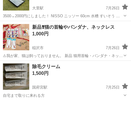
大里駅
7月26日
3500→2000円にしました！ NISSO ニッソー 60cm 水槽 すいそう 全
面は90度曲がっています。 左前の下フレームと左後ろの下フレームが
愛知
稲沢市
大里駅
その他
水槽
新品❣️猫の首輪やバンダナ、ネックレス
割れておりますが漏れなどはないと思います。 また購入当初にフ...
1,000円
稲沢市
7月26日
⚠️我が家、猫は飼っておりません。 新品 猫用首輪・バンダナ・ネック
レスなど ※おまけで新品なのか中古品なのか分かりませんが個包装さ
愛知
稲沢市
その他
首輪
除毛クリーム
れてない首輪等も一緒にお譲りします！ ➡️不要の際は事前にメッセー
1,500円
ジでお問い合わせ下さい...
国府宮駅
7月25日
自宅まで取りに来れる方
愛知
稲沢市
国府宮駅
その他