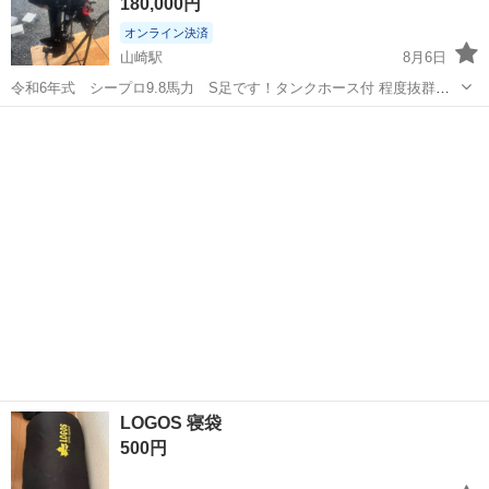
180,000円
ンダー）8cm イ...
オンライン決済
山崎駅
8月6日
令和6年式 シープロ9.8馬力 S足です！タンクホース付 程度抜群、
まだ３回しか使用していない美品です！ 買ったもののほぼ使いません
愛知
稲沢市
山崎駅
その他
でしたので、使っていただける方にどうぞ！ ノークレームノーリタ
ーンノーキャンセルでお願いします
LOGOS 寝袋
500円