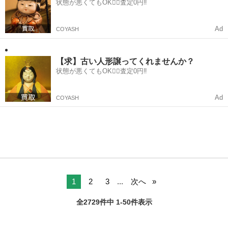
状態が悪くてもOK🙆‍♀️査定0円‼️
Ad
COYASH
【求】古い人形譲ってくれませんか？
状態が悪くてもOK🙆‍♀️査定0円‼️
Ad
COYASH
1
2
3
...
次へ
全2729件中 1-50件表示