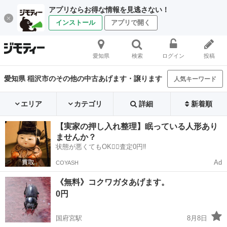
アプリならお得な情報を見逃さない！
インストール
アプリで開く
愛知県
検索
ログイン
投稿
愛知県 稲沢市のその他の中古あげます・譲ります
人気キーワード
エリア
カテゴリ
詳細
新着順
【実家の押し入れ整理】眠っている人形あり
ませんか？
状態が悪くてもOK🙆‍♀️査定0円‼️
Ad
COYASH
《無料》コクワガタあげます。
0円
国府宮駅
8月8日