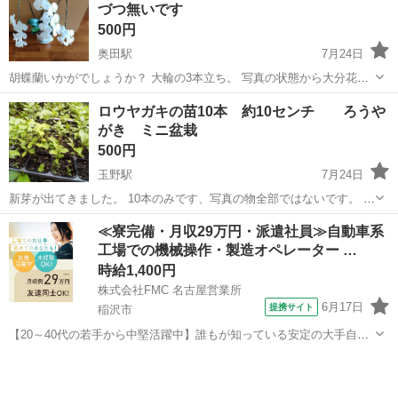
づつ無いです
になるテントをお探し...
500円
奥田駅
7月24日
胡蝶蘭いかがでしょうか？ 大輪の3本立ち。 写真の状態から大分花も
落ち残り少なく 鉢無しでポットに入った状態でお渡しします。
愛知
稲沢市
奥田駅
その他
ロウヤガキの苗10本 約10センチ ろうや
がき ミニ盆栽
500円
玉野駅
7月24日
新芽が出てきました。 10本のみです、写真の物全部ではないです。 ろ
うやがきの苗10本になります。 去年の春蒔いた物です。約１0センチ
愛知
稲沢市
玉野駅
その他
ミニ盆栽
≪寮完備・月収29万円・派遣社員≫自動車系
の大きさです。 花が咲くまで雄雌分かりませんが受粉樹にいかがでし
工場での機械操作・製造オペレーター …
ょうか。 元々、...
時給1,400円
株式会社FMC 名古屋営業所
6月17日
提携サイト
稲沢市
【20～40代の若手から中堅活躍中】誰もが知っている安定の大手自動
車メーカーのサプライヤー企業のお仕事！安定した収入を実現！年間
愛知
稲沢市
その他
を通じて温度管理された構内で自動車内外装・セフティー部品の製造&
部品供給<<愛知県稲沢市>> ...