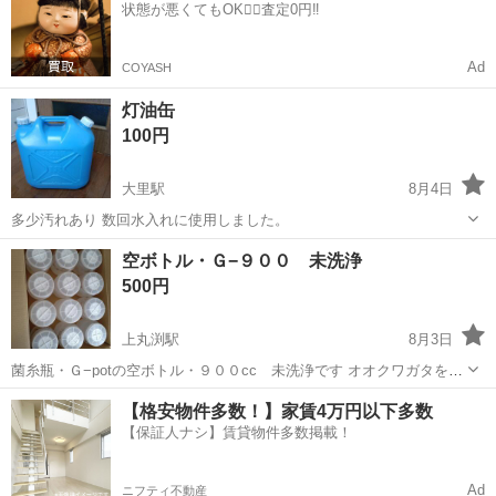
状態が悪くてもOK🙆‍♀️査定0円‼️
までランダムにお出しします 蓋に...
Ad
COYASH
灯油缶
100円
大里駅
8月4日
多少汚れあり 数回水入れに使用しました。
愛知
稲沢市
大里駅
その他
空ボトル・Ｇ−９００ 未洗浄
500円
上丸渕駅
8月3日
菌糸瓶・Ｇ−potの空ボトル・９００cc 未洗浄です オオクワガタをは
じめとするクワガタムシやカブトムシなど昆虫の幼虫飼育や成虫管理
愛知
稲沢市
上丸渕駅
その他
祖父江町
【格安物件多数！】家賃4万円以下多数
にいかがでしょうか？ 価格は、１２本で５００円です(在庫・5セット)
【保証人ナシ】賃貸物件多数掲載！
稲沢市祖父江町界隈での...
Ad
ニフティ不動産