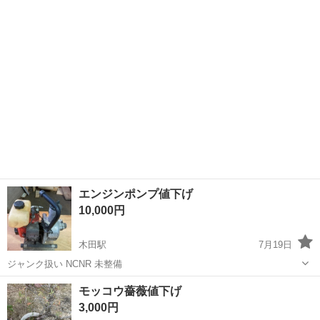
愛知
稲沢市
木田駅
その他
新品
エンジンポンプ値下げ
10,000円
木田駅
7月19日
ジャンク扱い NCNR 未整備
愛知
稲沢市
木田駅
その他
ポンプ
モッコウ薔薇値下げ
3,000円