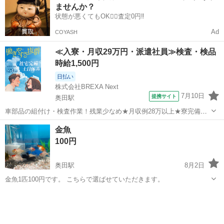
ませんか？
りかねま...
状態が悪くてもOK🙆‍♀️査定0円‼️
Ad
COYASH
≪入寮・月収29万円・派遣社員≫検査・検品
時給1,500円
日払い
株式会社BREXA Next
7月10日
提携サイト
奥田駅
車部品の組付け・検査作業！残業少なめ★月収例28万以上★寮完備！
赴任旅費会社負担なので遠方の方も安心♪マイカー通勤OK！未経験の
愛知
稲沢市
奥田駅
その他
金魚
方活躍中！食堂利用可！20代、30代、40代の男女活躍中！《愛知県稲
100円
沢市》 人気の工場のお仕事...
奥田駅
8月2日
金魚1匹100円です。 こちらで選ばせていただきます。
愛知
稲沢市
奥田駅
その他
金魚