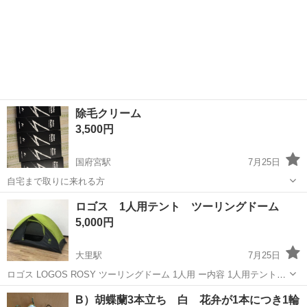
除毛クリーム
3,500円
国府宮駅
7月25日
自宅まで取りに来れる方
愛知
稲沢市
国府宮駅
その他
ロゴス 1人用テント ツーリングドーム
5,000円
大里駅
7月25日
ロゴス LOGOS ROSY ツーリングドーム 1人用 ー内容 1人用テントに
なります。 1度だけキャンプツーリングで使用した中古品となりま
愛知
稲沢市
大里駅
その他
ツーリングドーム
B）胡蝶蘭3本立ち 白 花弁が1本につき1輪
す。バイクを手放すことになったため、出品いたします。コンパクト