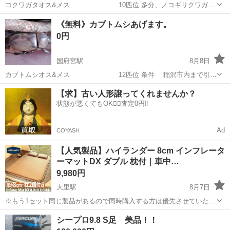
コクワガタオス&メス 10匹位 多分、ノコギリクワガタ
のメスが一匹いると思います。 条件 飼育ケース持参 定型文禁止
愛知
稲沢市
国府宮駅
その他
コクワガタ
《無料》カブトムシあげます。
転売禁止 稲沢市内まで引き取り可能 子供限定 ※8月9日13:00か
0円
18:00に引...
国府宮駅
8月8日
カブトムシオス&メス 12匹位 条件 稲沢市内まで引き
取り可能 転売禁止 定型文禁止 8月9日13:00か18:00来れる方
愛知
稲沢市
国府宮駅
その他
カブトムシ
【求】古い人形譲ってくれませんか？
子供限定 飼育ケース持参《大き目》 ※応募多数の為連絡が無い場合
状態が悪くてもOK🙆‍♀️査定0円‼️
有ります...
Ad
COYASH
【人気製品】ハイランダー 8cm インフレータ
ーマットDX ダブル 枕付｜車中…
9,980円
大里駅
8月7日
※もう1セット同じ製品があるので同時購入する方は優先させていただ
きます。 ※人気商品のため、気になる方はお早めにお問い合わせくだ
愛知
稲沢市
大里駅
その他
インフレーターマット
シープロ9.8 S足 美品！！
さい😊 ⸻ 閲覧いただきありがとうございます！ Hilander（ハイラ