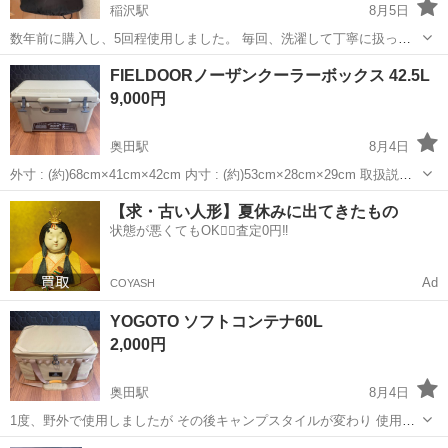
稲沢駅
8月5日
数年前に購入し、5回程使用しました。 毎回、洗濯して丁寧に扱って
おりました。 今週末まで500円で出品いたします。
愛知
稲沢市
稲沢駅
その他
LOGOS
FIELDOORノーザンクーラーボックス 42.5L
9,000円
奥田駅
8月4日
外寸 : (約)68cm×41cm×42cm 内寸 : (約)53cm×28cm×29cm 取扱説明
書あり 1度野外で使用しましたがその後キャンプスタイルが変わり使
愛知
稲沢市
奥田駅
その他
【求・古い人形】夏休みに出てきたもの
用頻度がなくなったためこの価格でお譲りします。 天板に擦...
状態が悪くてもOK🙆‍♀️査定0円‼️
Ad
COYASH
YOGOTO ソフトコンテナ60L
2,000円
奥田駅
8月4日
1度、野外で使用しましたが その後キャンプスタイルが変わり 使用頻
度がなくなったためこの価格でお譲りします。 60Lボックス：使用サ
愛知
稲沢市
奥田駅
その他