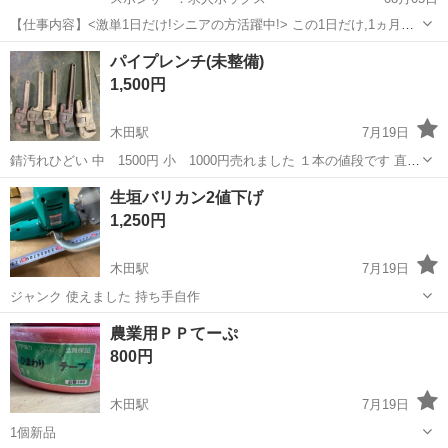
【仕事内容】<激単1日だけ!シニアの方活躍中!> この1日だけ,1ヵ月間
だけ,4時間だけなど あなた優先で自由に決めれます! シニア・60代・
アルバイト・パート
パイプレンチ(未整備)
70代の方を 積極的に採用中 たくさんご活躍いただいてます こんなお
1,500円
仕事をお願いします!...
木田駅
7月19日
錆汚れひどい 中 1500円 小 1000円売れました １本の値段です 直接
取り引き
愛知
稲沢市
木田駅
その他
パイプレンチ
生垣バリカン2値下げ
1,250円
木田駅
7月19日
ジャンク 使えました 持ち手自作
愛知
稲沢市
木田駅
その他
生垣
農業用ＰＰてーぷ
800円
木田駅
7月19日
1個新品