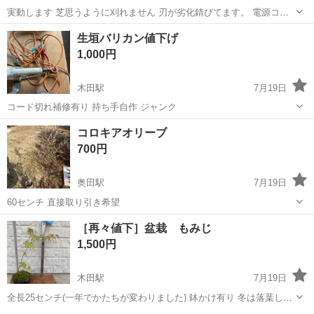
実動します 芝思うように刈れません 刃が劣化錆びてます。 電源コー
ド無し ボディ割れ
愛知
稲沢市
木田駅
その他
芝刈
生垣バリカン値下げ
1,000円
木田駅
7月19日
コード切れ補修有り 持ち手自作 ジャンク
愛知
稲沢市
木田駅
その他
生垣
コロキアオリーブ
700円
奥田駅
7月19日
60センチ 直接取り引き希望
愛知
稲沢市
奥田駅
その他
［再々値下］盆栽 もみじ
1,500円
木田駅
7月19日
全長25センチ(一年でかたちが変わりました) 鉢かけ有り 冬は落葉しま
す