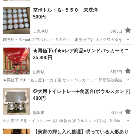
空ボトル・Ｇ−５５０ 未洗浄
500円
上丸渕駅
8月3日
菌糸瓶・Ｇ−pot の空ボトル・５５０cc 未洗浄です オオクワガタをは
じめとするクワガタムシやカブトムシなど昆虫の幼虫飼育、成虫管理
愛知
稲沢市
上丸渕駅
その他
祖父江町
★再値下げ★⭐︎レア商品⭐︎サンドパッカーミニ
にいかがでしょうか？ ケース単位(２０本)でお譲りします 価格は１ケ
35,800円
ースで５００円です(在...
山崎駅
8月3日
★再値下げ★「名古屋トーカイ製 サンドパッカーミニ 簡易型砂袋詰機
使用可」「実働確認済み」「現状渡し」 【新品時価格】レギュラーサ
愛知
稲沢市
山崎駅
その他
🐶犬用トイレトレー➕食器台(ボウルスタンド)
イズで99万円(※今回はミニ) 【サイズ】横：185cm、奥行き：
400円
101.5cm、高さ2...
稲沢市
8月3日
中古美品 犬用トイレトレー 犬用食器台(ボウルスタンド) 縦 : 約34cm
横 : 約47cm 素人寸法のため多少の誤差あり 我が家のものではなく、
愛知
稲沢市
その他
トイレ
【実家の押し入れ整理】眠っている人形あり
実家の犬が使用していたものになるため購入場所や購入時期には分か