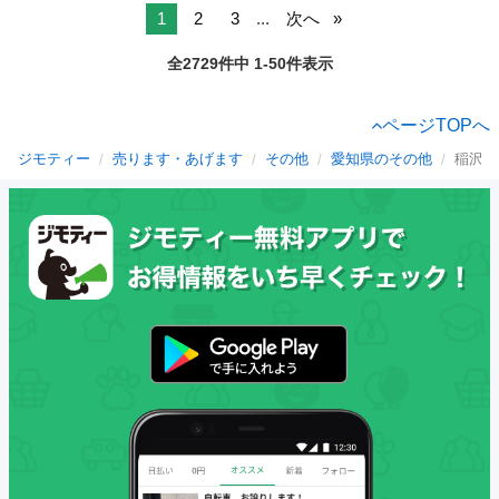
1
2
3
...
次へ
全2729件中 1-50件表示
ページTOPへ
ジモティー
売ります・あげます
その他
愛知県のその他
稲沢市