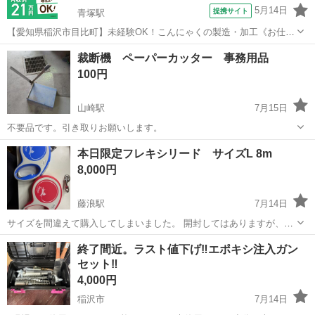
5月14日
提携サイト
青塚駅
【愛知県稲沢市目比町】未経験OK！こんにゃくの製造・加工《お仕事
No.7A133-JS》 お仕事について 工場内でのこんにゃく製造業務です。
愛知
稲沢市
青塚駅
その他
裁断機 ペーパーカッター 事務用品
原料の計量・混合・成形・加熱・冷却などを担当します。機械操作や
100円
ライン作業が中心です...
山崎駅
7月15日
不要品です。引き取りお願いします。
愛知
稲沢市
山崎駅
その他
裁断機
本日限定フレキシリード サイズL 8m
8,000円
藤浪駅
7月14日
サイズを間違えて購入してしまいました。 開封してはありますが、新
品未使用です フレキシ ブルー、ピンク 一つずつあります セットで
愛知
稲沢市
藤浪駅
その他
ブルー
終了間近。ラスト値下げ‼️エポキシ注入ガン
8000円です 単品ですと4000円になります
セット‼️
4,000円
稲沢市
7月14日