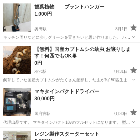
ます。 お好きな形や大きさを選んで持って行っていただいて構いませ
愛知
稲沢市
大里駅
その他
観葉植物 プラントハンガー
ん。 ■ 商品の詳細 ・サイズ：長辺 20〜40cm / 短辺 15〜30cm 程度
1,000円
・形状...
奥田駅
8月1日
キッチン周りなどに少しグリーンを置きたいと思い作りました。 ハン
ドメイド品です。
愛知
稲沢市
奥田駅
その他
観葉植物
【無料】国産カブトムシの幼虫 お譲りしま
す！何匹でもOK🪲
0円
稲沢駅
7月31日
飼育していた国産カブトムシがたくさん産卵し、幼虫が約150匹生まれ
ました😊 すべて育てることが難しいため、大切に育てていただける方
愛知
稲沢市
稲沢駅
その他
幼虫
マキタインパクトドライバー
へお譲りします。 【お譲り内容】 ・幼虫は何匹でも無料でお譲りしま
30,000円
す。 ・...
国府宮駅
7月30日
代理出品です。 マキタインパクト18vのフルセットになります。 型番
TD173Dになります。 本体 1つ バッテリーは6.0Ah 2つ 充電器 ケー
愛知
稲沢市
国府宮駅
その他
マキタ
レジン製作スターターセット
スになります。 軸ブレ無し 不都合もありません。 多少の使用傷はあ