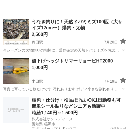
うなぎ釣りに！天然ドバミミズ100匹（大サ
イズ12cm〜）爆釣・太物
2,500円
奥田駅
7月20日
今シーズンの大物釣りの相棒に、爆釣確定の天然ドバミミズをお試し
ください！ 市販されている養殖のシマミミズとは、サイズもアピール
愛知
稲沢市
奥田駅
その他
値下げヘッジトリマーリョービHT2000
力も全く違います。 ウナギ、ナマズ、ブラックバス、大物渓流魚など
1,000円
を本気で狙うなら、間違いなく「天然...
木田駅
7月19日
写真に写っている物だけです 汚れあります ボディ小さな割れ有り ジ
ャンク扱い
愛知
稲沢市
木田駅
その他
ジャンク
梱包・仕分け・検品/日払いOK1日勤務も可
簡単シール貼りなどシニアも活躍中
時給1,140円～1,500円
株式会社サンレディース
愛知県 稲沢市
スポンサー：求人ボックス
08月05日