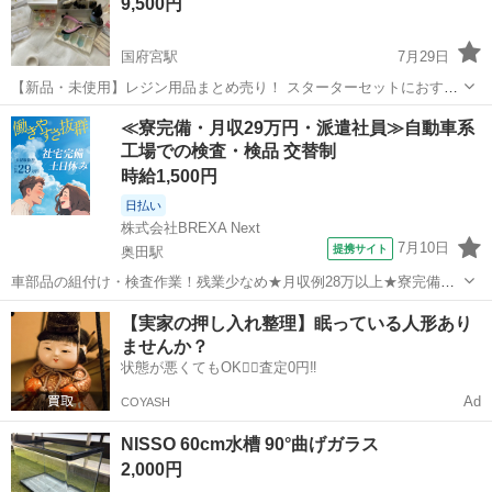
9,500円
りますが大...
国府宮駅
7月29日
【新品・未使用】レジン用品まとめ売り！ スターターセットにおすす
め！ レジン製作に興味を持って購入しましたが、購入した時点で満足
愛知
稲沢市
国府宮駅
その他
≪寮完備・月収29万円・派遣社員≫自動車系
してしまい、一度も使用しませんでした。 そのため、すべて新品・未
工場での検査・検品 交替制
使用です！ （ダイソー セリ...
時給1,500円
日払い
株式会社BREXA Next
7月10日
提携サイト
奥田駅
車部品の組付け・検査作業！残業少なめ★月収例28万以上★寮完備！
赴任旅費会社負担なので遠方の方も安心♪マイカー通勤OK！未経験の
愛知
稲沢市
奥田駅
その他
【実家の押し入れ整理】眠っている人形あり
方活躍中！食堂利用可！20代、30代、40代の男女活躍中！《愛知県稲
ませんか？
沢市》 人気の工場のお仕事...
状態が悪くてもOK🙆‍♀️査定0円‼️
Ad
COYASH
NISSO 60cm水槽 90°曲げガラス
2,000円