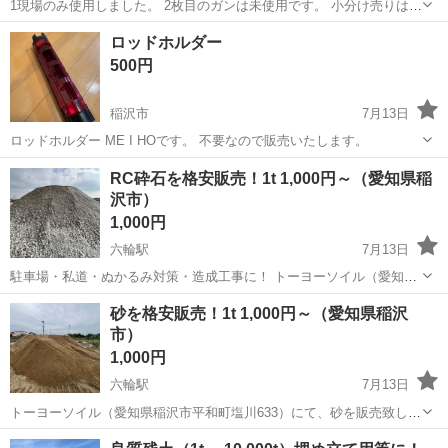
1現場のみ使用しました。 2枚目のガンは未使用です。 小分け売りは考
えていませんのでまとめてでお願い致します。 写真の全てを渡します
愛知
稲沢市
その他
ロッドホルダー
のでBoxごとです。 引っ越しの為早めに取引できる方に致します！ 日
500円
数経過したら他所で売却予...
稲沢市
7月13日
ロッドホルダー ME I HOです。 不要なので販売いたします。
愛知
稲沢市
その他
RC砕石を格安販売！1t 1,000円～（愛知県稲
沢市）
1,000円
六輪駅
7月13日
駐車場・私道・ぬかるみ対策・造成工事に！ トーヨーソイル（愛知県
稲沢市平和町塩川633）にて、RC砕石を販売致します。 価格 1t
愛知
稲沢市
六輪駅
その他
砕石
砂を格安販売！1t 1,000円～（愛知県稲沢
1,000円（税込）～ ※大量購入歓迎！ ※少量をご希望の方もお気軽
市）
に...
1,000円
六輪駅
7月13日
トーヨーソイル（愛知県稲沢市平和町塩川633）にて、砂を販売致しま
す。 ガーデニング・DIY・埋め戻し・土木工事などに！ 価格：1,000
愛知
稲沢市
六輪駅
その他
トラック