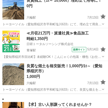
良質残土（1t～ 10,000t）埋め立て用等に！
円/1t ※大量購入歓迎！ ※少量をご希望の方もお気軽にご相談くださ
0円
い。 ...
六輪駅
7月13日
トーヨーソイル（愛知県稲沢市平和町塩川633）にて、埋め立て用良質
残土をお譲り致します。 ※最低量：1t～ ※営業時間内に、トラックに
愛知
稲沢市
六輪駅
その他
残土
≪月収21万円・派遣社員≫食品加工
て引取りに来られる方限定です。 ※重機にて積み込みを致します。 ※
時給1,350円
過積載は...
日研トータルソーシング株式会社
5月14日
提携サイト
青塚駅
【愛知県稲沢市目比町】未経験OK！こんにゃくの包装・梱包《お仕事
No.7A134-JS》 お仕事について 冷凍倉庫内でのこんにゃくの包装・梱
愛知
稲沢市
青塚駅
その他
良質な畑土を格安販売！1,000円/1t～（愛知
包業務を担当します。最大で20kgの製品の取り扱いがあります。 ※業
県稲沢市）
務の変更、就...
1,000円
六輪駅
7月13日
トーヨーソイル（愛知県稲沢市平和町塩川633）にて、良質な畑土を販
売しております。 こんな用途におすすめ！ ✅ 家庭菜園 ✅ 農地・畑づ
愛知
稲沢市
六輪駅
その他
砕石
くり ✅ 花壇・ガーデニング ✅ 庭の整地 ✅ 土地のかさ上げ・造成 ...
【求】古い人形譲ってくれませんか？