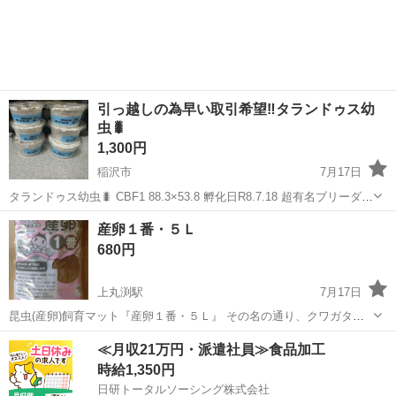
愛知
稲沢市
木田駅
その他
引っ越しの為早い取引希望‼️タランドゥス幼
虫🐛
1,300円
稲沢市
7月17日
タランドゥス幼虫🐛 CBF1 88.3×53.8 孵化日R8.7.18 超有名ブリーダー
さんの血です😁 購入者のみ教えます🫡 ちなみに90upは楽に狙えると
愛知
稲沢市
その他
産卵１番・５Ｌ
思います！ ※1頭の値段です！ 5匹以上購入の方は割引して600...
680円
上丸渕駅
7月17日
昆虫(産卵)飼育マット『産卵１番・５Ｌ』 その名の通り、クワガタム
シ用の産卵床のための微粒子マットです→ヒラタクワガタ、ノコギリ
愛知
稲沢市
上丸渕駅
その他
アンタエウス
≪月収21万円・派遣社員≫食品加工
クワガタ、アンタエウスオオクワガタ等の根食い系やニジイロクワガ
時給1,350円
タ、パプアキンイロクワガタ等の色虫...
日研トータルソーシング株式会社