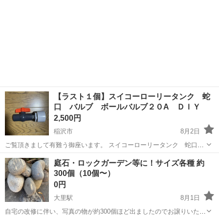
【ラスト１個】スイコーローリータンク 蛇
口 バルブ ボールバルブ２０A ＤＩＹ
2,500円
稲沢市
8月2日
ご覧頂きまして有難う御座います。 スイコーローリータンク 蛇口
バルブ ボールバルブ２０A ＤＩＹです。 スイコー製のドレンは独
愛知
稲沢市
その他
ボール
庭石・ロックガーデン等に！サイズ各種 約
自の規格ですので、市販品ではネジ部が合いません。 メーカー規格の
300個（10個〜）
みです。 純正ジョイント...
0円
大里駅
8月1日
自宅の改修に伴い、写真の物が約300個ほど出ましたのでお譲りいたし