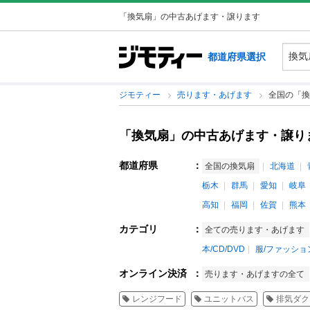
「換気扇」の中古あげます・譲ります
都道府県選択
ジモティー
売ります・あげます
全国の「換
「換気扇」の中古あげます・譲り
都道府県
：
全国の換気扇
北海道
栃木
群馬
愛知
岐阜
高知
福岡
佐賀
熊本
カテゴリ
：
全ての売ります・あげます
本/CD/DVD
服/ファッショ
オンライン決済
：
売ります・あげますの全て
レンジフード
ユニットバス
排気ダク