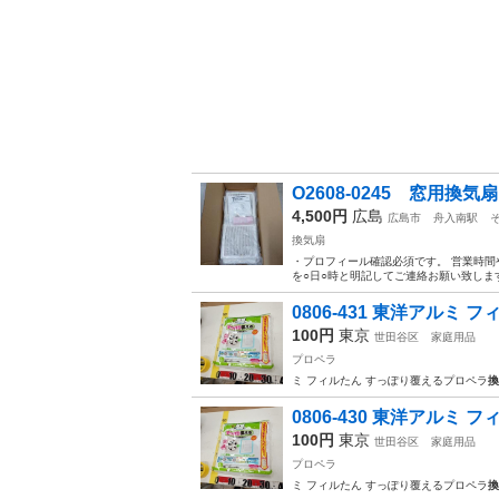
O2608-0245 窓用換
4,500円
広島
広島市
舟入南駅
換気扇
・プロフィール確認必須です。 営業時間
を○日○時と明記してご連絡お願い致します。
0806-431 東洋アルミ 
100円
東京
世田谷区
家庭用品
プロペラ
ミ フィルたん すっぽり覆えるプロペラ
換
0806-430 東洋アルミ 
100円
東京
世田谷区
家庭用品
プロペラ
ミ フィルたん すっぽり覆えるプロペラ
換