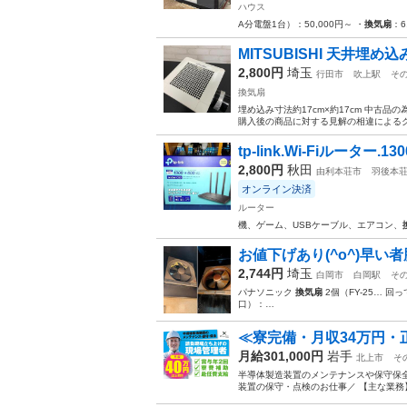
ハウス
A分電盤1台）：50,000円～ ・
換気扇
：6
MITSUBISHI 天井埋
2,800円
埼玉
行田市
吹上駅
そ
換気扇
埋め込み寸法約17cm×約17cm 中古
購入後の商品に対する見解の相違によるク
tp-link.Wi-Fiルーター.13
2,800円
秋田
由利本荘市
羽後本
オンライン決済
ルーター
機、ゲーム、USBケーブル、エアコン、
お値下げあり(^o^)早い者
2,744円
埼玉
白岡市
白岡駅
そ
​パナソニック
換気扇
2個（FY-25… 回
口）：…
≪寮完備・月収34万円・
月給301,000円
岩手
北上市
そ
半導体製造装置のメンテナンスや保守保全
装置の保守・点検のお仕事／ 【主な業務】