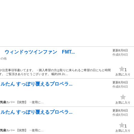
更新8月6日
気扇 ウィンドゥツインファン FMT...
作成8月6日
その他
1
や注意事項等書いてます。 ・購入希望の方は取りに来られるご希望の日にちと時間
 ご覧頂きありがとうございます。 幅約28.2c...
お気に入り
更新8月6日
フィルたん すっぽり覆えるプロペラ...
作成8月6日
気扇
カバー 【状態】 ・使用に…
お気に入り
更新8月6日
フィルたん すっぽり覆えるプロペラ...
作成8月6日
1
気扇
カバー 【状態】 ・使用に…
お気に入り