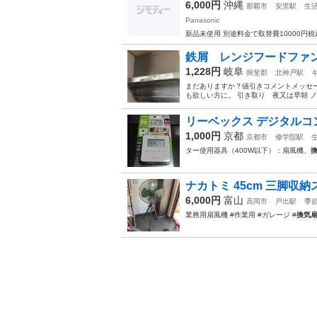
6,000円
沖縄
那覇市
安里駅
生
Panasonic
新品未使用 別途料金で取替費10000円
鉄屑 レンジフードファン 
1,228円
岐阜
揖斐郡
北神戸駅
まだありますか？値引きコメントメッセ
も欲しい方に。 引き取り 夜又は早朝 
リーベックス デジタルコンセ
1,000円
京都
京都市
修学院駅
ター使用器具（400W以下）：扇風機、
ナカトミ 45cm 三脚収納スタ
6,000円
富山
高岡市
戸出駅
季
業務用扇風機 #作業用 #ガレージ #
換気