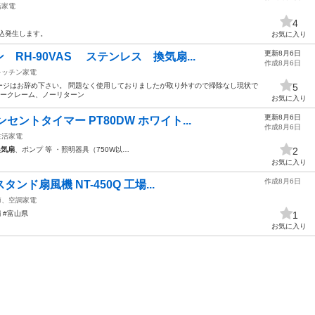
活家電
4
税込発生します。
お気に入り
更新8月6日
RH-90VAS ステンレス 換気扇...
作成8月6日
キッチン家電
ージはお辞め下さい。 問題なく使用しておりましたが取り外すので掃除なし現状で
5
ノークレーム、ノーリターン
お気に入り
更新8月6日
ントタイマー PT80DW ホワイト...
作成8月6日
生活家電
換気扇
、ポンプ 等 ・照明器具（750W以…
2
お気に入り
作成8月6日
ンド扇風機 NT-450Q 工場...
節、空調家電
扇
#富山県
1
お気に入り