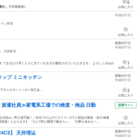
6
扇
無し 天井幕板無し
お気に入り
作成8月7日
ッチン家電
お気に入り
更新8月7日
作成8月7日
節、空調家電
1
す できるだけ早くとりにきてくれる方を優先させていただきます。 よろしくおねが
お気に入り
更新8月7日
ップ ミニキッチン
作成8月7日
/ 下キャビネット / 少々加工あ…
3
お気に入り
円・派遣社員≫家電系工場での検査・検品 日勤
提携サイト
土日休み／即入居可能！／伊豆でのんびりライフ♪ ガラス部品の製造・加工/検査
遣）となります】 「2人で同じ職場で働きたい」 「仕事も休みも一...
お気に入り
更新8月7日
-24C8】 天井埋込
作成8月7日