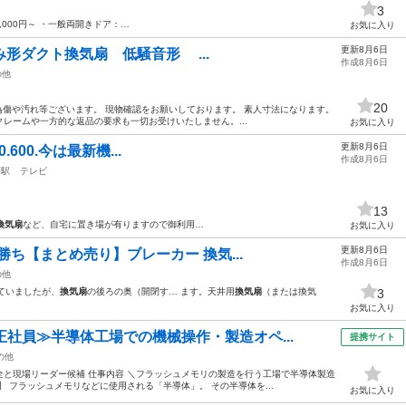
3
,000円～ ・一般両開きドア：…
お気に入り
更新8月6日
め込み形ダクト換気扇 低騒音形 ...
作成8月6日
の他
20
品の為傷や汚れ等ございます。 現物確認をお願いしております。 素人寸法になります。
レームや一方的な返品の要求も一切お受けいたしません。...
お気に入り
更新8月6日
00.600.今は最新機...
作成8月6日
荘駅
テレビ
13
換気扇
など、自宅に置き場が有りますので御利用…
お気に入り
更新8月6日
勝ち​【まとめ売り】ブレーカー 換気...
作成8月6日
の他
っていましたが、
換気扇
の後ろの奥（開閉す… ます。 ​天井用
換気扇
（または換気
3
お気に入り
正社員≫半導体工場での機械操作・製造オペ...
提携サイト
の他
と現場リーダー候補 仕事内容 ＼フラッシュメモリの製造を行う工場で半導体製造
 フラッシュメモリなどに使用される「半導体」。 その半導体を...
お気に入り