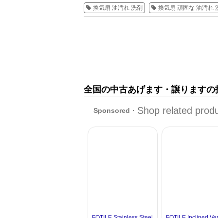
換気扇 油汚れ 洗剤
換気扇 頑固な 油汚れ 
全国の中古あげます・譲りますの