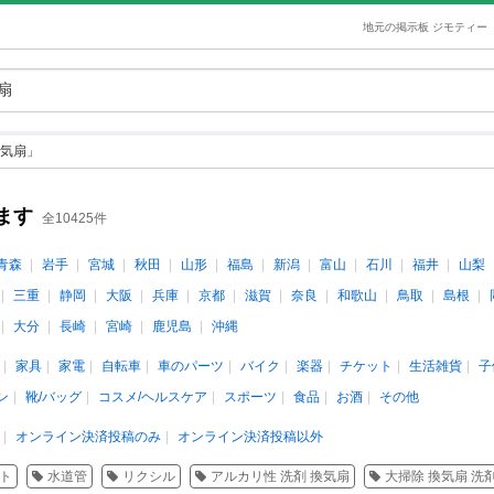
地元の掲示板 ジモティー
気扇」
ます
全10425件
青森
岩手
宮城
秋田
山形
福島
新潟
富山
石川
福井
山梨
三重
静岡
大阪
兵庫
京都
滋賀
奈良
和歌山
鳥取
島根
大分
長崎
宮崎
鹿児島
沖縄
家具
家電
自転車
車のパーツ
バイク
楽器
チケット
生活雑貨
子
ン
靴/バッグ
コスメ/ヘルスケア
スポーツ
食品
お酒
その他
オンライン決済投稿のみ
オンライン決済投稿以外
ト
水道管
リクシル
アルカリ性 洗剤 換気扇
大掃除 換気扇 洗