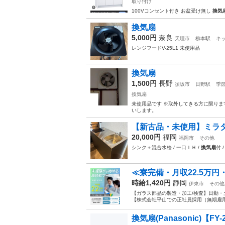
取り付け
100Vコンセント付き お盆受け無し
換気
換気扇
5,000円
奈良
天理市
柳本駅
キ
レンジフードV-25L1 未使用品
換気扇
1,500円
長野
須坂市
日野駅
季
換気扇
未使用品です ※取外してきる方に限りま
いします。
【新古品・未使用】ミラタ
20,000円
福岡
福岡市
その他
シンク＋混合水栓 / 一口ＩＨ /
換気扇
付 
≪寮完備・月収22.5万
時給1,420円
静岡
伊東市
その他
【ガラス部品の製造・加工/検査】日勤・
【株式会社平山での正社員採用（無期雇用派
換気扇(Panasonic)【FY