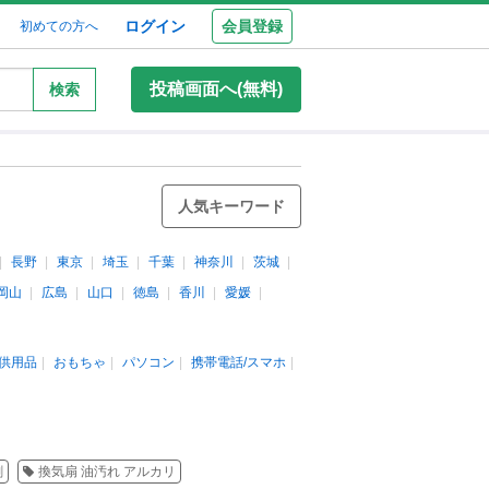
ログイン
会員登録
初めての方へ
投稿画面へ(無料)
検索
人気キーワード
長野
東京
埼玉
千葉
神奈川
茨城
岡山
広島
山口
徳島
香川
愛媛
供用品
おもちゃ
パソコン
携帯電話/スマホ
剤
換気扇 油汚れ アルカリ