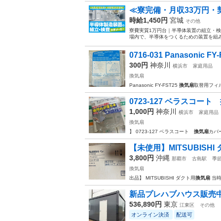
≪寮完備・月収33万円
時給1,450円
宮城
その他
寮費実質1万円台｜半導体装置の組立・検
場内で、半導体をつくるための装置を組み
0716-031 Panasonic F
300円
神奈川
横浜市
家庭用品
換気扇
Panasonic FY-FST25
換気扇
取替用フィ
0723-127 ベラスコー
1,000円
神奈川
横浜市
家庭用品
換気扇
】 0723-127 ベラスコート
換気扇
カバ
【未使用】MITSUBISH
3,800円
沖縄
那覇市
古島駅
季
換気扇
出品】 MITSUBISHI ダクト用
換気扇
当時の
新品プレハブハウス販売中 
536,890円
東京
江東区
その他
オンライン決済
配送可