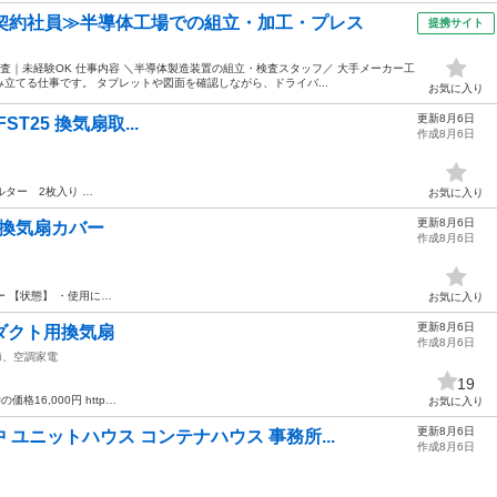
・契約社員≫半導体工場での組立・加工・プレス
提携サイト
査｜未経験OK 仕事内容 ＼半導体製造装置の組立・検査スタッフ／ 大手メーカー工
立てる仕事です。 タブレットや図面を確認しながら、ドライバ...
お気に入り
更新8月6日
Y-FST25 換気扇取...
作成8月6日
ルター 2枚入り …
お気に入り
更新8月6日
ト 換気扇カバー
作成8月6日
ー 【状態】 ・使用に…
お気に入り
更新8月6日
I ダクト用換気扇
作成8月6日
節、空調家電
19
価格16,000円 http…
お気に入り
更新8月6日
ユニットハウス コンテナハウス 事務所...
作成8月6日