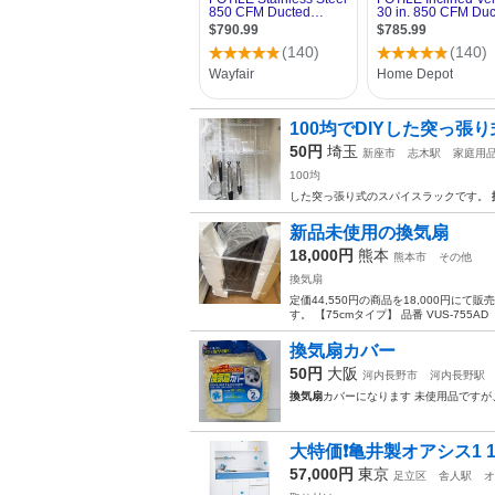
100均でDIYした突っ張
50円
埼玉
新座市
志木駅
家庭用
100均
した突っ張り式のスパイスラックです。
新品未使用の換気扇
18,000円
熊本
熊本市
その他
換気扇
定価44,550円の商品を18,000円
す。 【75cmタイプ】 品番 VUS-755AD（▲
換気扇カバー
50円
大阪
河内長野市
河内長野駅
換気扇
カバーになります 未使用品ですが
大特価❗️亀井製オアシス1 15
57,000円
東京
足立区
舎人駅
オ