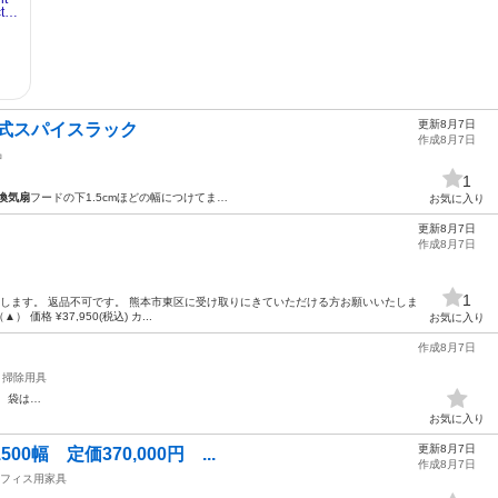
更新8月7日
り式スパイスラック
作成8月7日
品
1
換気扇
フードの下1.5cmほどの幅につけてま…
お気に入り
更新8月7日
作成8月7日
1
にて販売します。 返品不可です。 熊本市東区に受け取りにきていただける方お願いいたしま
） 価格 ¥37,950(税込) カ...
お気に入り
作成8月7日
掃除用具
、袋は…
お気に入り
更新8月7日
00幅 定価370,000円 ...
作成8月7日
フィス用家具