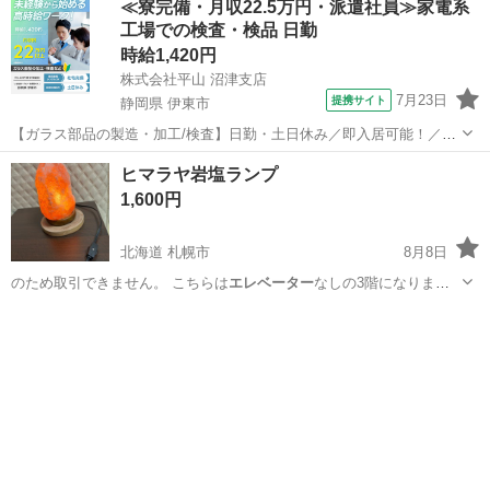
≪寮完備・月収22.5万円・派遣社員≫家電系
工場での検査・検品 日勤
時給1,420円
株式会社平山 沼津支店
7月23日
提携サイト
静岡県 伊東市
【ガラス部品の製造・加工/検査】日勤・土日休み／即入居可能！／伊
豆でのんびりライフ♪ ガラス部品の製造・加工/検査 【株式会社平山で
静岡
伊東市
その他
ヒマラヤ岩塩ランプ
の正社員採用（無期雇用派遣）となります】 「2人で同じ職場で働き
1,600円
たい」 「仕事も休みも一...
北海道 札幌市
8月8日
のため取引できません。 こちらは
エレベーター
なしの3階になりま
す。 1階まで運…
北海道
札幌市
その他