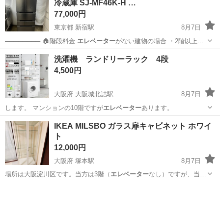
冷蔵庫 SJ-MF46K-H …
77,000円
東京都 新宿駅
8月7日
──────── 🏠階段料金
エレベーター
がない建物の場合 ・2階以上：1
階…
東京
新宿区
新宿駅
キッチン家電
ドア
洗濯機 ランドリーラック 4段
4,500円
大阪府 大阪城北詰駅
8月7日
します。 マンションの10階ですが
エレベーター
あります。
大阪
大阪市
大阪城北詰駅
洗濯用品
IKEA MILSBO ガラス扉キャビネット ホワイ
ト
12,000円
大阪府 塚本駅
8月7日
場所は大阪淀川区です。当方は3階（
エレベーター
なし）ですが、当方
の玄関スペース(…
大阪
大阪市
塚本駅
収納家具
IKEA