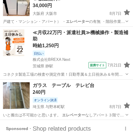
34,000円
大阪府 大阪市
8月7日
戸建て・マンション・アパート） ・
エレベーター
の有無 ・階段作業の
有無（○階） …
大阪
大阪市
キッチン家電
≪月収22万円・派遣社員≫機械操作・製造補
助
時給1,250円
日払い
株式会社BREXA Next
7月21日
提携サイト
茨城県 静駅
コネクタ製造工場の検査や測定作業！日勤専属＆土日祝休み＆年間休
日128日★クリーンルーム内作業★マイカー通勤OK＆無料駐車場あり
茨城
常陸大宮市
静駅
その他
ガラス テーブル テレビ台
★就業先食堂利用可！日払い制度あり！《茨城県常陸大宮市》 人気の
240円
工場のお仕事 ◇コネクタ製造工...
オンライン決済
埼玉県 与野本町駅
8月7日
いと搬出は不可能かと思います。
エレベーター
なしアパート３階で
す。 平日は夜し…
埼玉
さいたま市
与野本町駅
テーブル