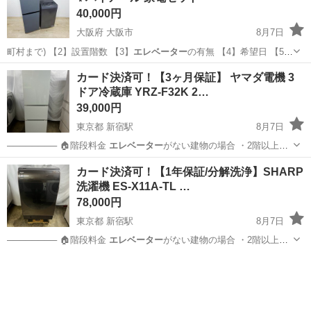
40,000円
大阪府 大阪市
8月7日
町村まで) 【2】設置階数 【3】
エレベーター
の有無 【4】希望日 【5】
希望時…
大阪
大阪市
キッチン家電
ハイアール
カード決済可！【3ヶ月保証】 ヤマダ電機 3
ドア冷蔵庫 YRZ-F32K 2…
39,000円
東京都 新宿駅
8月7日
──────── 🏠階段料金
エレベーター
がない建物の場合 ・2階以上：1
階…
東京
新宿区
新宿駅
キッチン家電
32K
カード決済可！【1年保証/分解洗浄】SHARP
洗濯機 ES-X11A-TL …
78,000円
東京都 新宿駅
8月7日
──────── 🏠階段料金
エレベーター
がない建物の場合 ・2階以上：1
階…
東京
新宿区
新宿駅
生活家電
X11