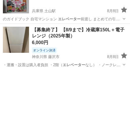
兵庫県 土山駅
8月8日
のガイドブック 自宅マンション
エレベーター
前渡し まとめての引取
大歓迎 ①…
兵庫
明石市
土山駅
その他
るるぶ
【募集終了】 【8/9まで】冷蔵庫150L＋電子
レンジ（2025年製）
6,000円
オンライン決済
神奈川県 藤沢市
8月8日
・運搬・設置は購入者負担 ・2階（
エレベーター
なし） ・ノークレー
ム・ノーリター…
神奈川
藤沢市
キッチン家電
重さ