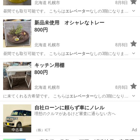
北海道 札幌市
8月8日
昼間でも取引可能です。 こちらは
エレベーター
なしの3階になりま
す。 1階まで運…
北海道
札幌市
バッグ
新品未使用 オシャレなトレー
800円
北海道 札幌市
8月8日
昼間でも取引可能です。 こちらは
エレベーター
なしの3階になりま
す。 1階まで運…
北海道
札幌市
食器
新品
キッチン用棚
800円
北海道 札幌市
8月8日
に来てくれる方希望です。 こちらは
エレベーター
なしの3階になりま
す。 1階まで運…
北海道
札幌市
収納家具
自社ローンに頼らず車にノレル
理想のクルマがあるけど審査に通らない方へ
Ad
（株）ICT