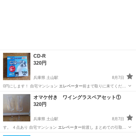
CD-R
320円
兵庫県 土山駅
8月7日
0円にします！ 自宅マンション
エレベーター
前まで取りに来てくださ
る方に まと…
兵庫
明石市
土山駅
その他
オマケ付き ワイングラスペアセット①
320円
兵庫県 土山駅
8月7日
す。 ４点あり 自宅マンション
エレベーター
前渡し まとめての引取大
歓迎 ①…
兵庫
明石市
土山駅
食器