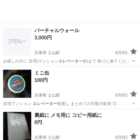
バーチャルウォール
3,000円
兵庫県 土山駅
8月8日
お探しの方に 自宅(マンション
エレベーター
前)まで 取りに来てくださ
る方に …
兵庫
明石市
土山駅
生活家電
ウォール
ミニ缶
100円
兵庫県 土山駅
8月8日
自宅マンション
エレベーター
前渡し まとめての引取大歓迎 ①…
兵庫
明石市
土山駅
その他
エレベーター
裏紙に メモ用に コピー用紙に
0円
兵庫県 土山駅
8月8日