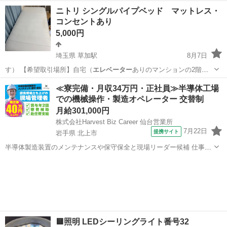
曜、日曜…
千葉
千葉市
学園前駅
オフィス用家具
ニトリ シングルパイプベッド マットレス・
コンセントあり
5,000円
埼玉県 草加駅
8月7日
す） 【希望取引場所】自宅（
エレベーター
ありのマンションの2階）
※駐車…
埼玉
草加市
草加駅
ベッド
≪寮完備・月収34万円・正社員≫半導体工場
での機械操作・製造オペレーター 交替制
月給301,000円
株式会社Harvest Biz Career 仙台営業所
7月22日
提携サイト
岩手県 北上市
半導体製造装置のメンテナンスや保守保全と現場リーダー候補 仕事内
容 ＼フラッシュメモリの製造を行う工場で半導体製造装置の保守・点
岩手
北上市
その他
検のお仕事／ 【主な業務】 フラッシュメモリなどに使用される「半導
体」。 その半導体を...
🟨照明 LEDシーリングライト番号32