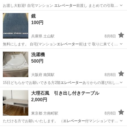
お渡し大歓迎! 自宅マンション
エレベーター
前渡し まとめての引取大
歓迎 ①…
兵庫
明石市
土山駅
その他
鏡
100円
兵庫県 土山駅
8月8日
無料にします。 自宅(マンション
エレベーター
前)まで 取りに来てくだ
さる方に …
兵庫
明石市
土山駅
ミラー/鏡
洗濯機
500円
大阪府 南巽駅
8月8日
15日どちらかでお願いできる方2階
エレベーター
ありからの運び出しお
願いします
大阪
大阪市
南巽駅
生活家電
大理石風 引き出し付きテーブル
2,000円
東京都 方南町駅
8月8日
ただける方でお願いいたします。 （
エレベーター
付マンションです）
脚は取り外して…