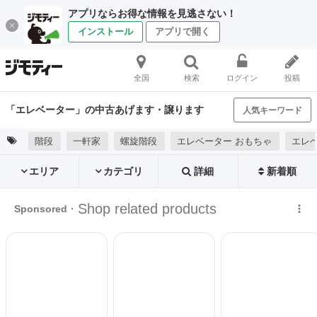
アプリならお得な情報を見逃さない！
インストール
アプリで開く
全国
検索
ログイン
投稿
「エレベーター」の中古あげます・譲ります
人気キーワード
階段
一軒家
螺旋階段
エレベーター おもちゃ
エレ
エリア
カテゴリ
詳細
新着順