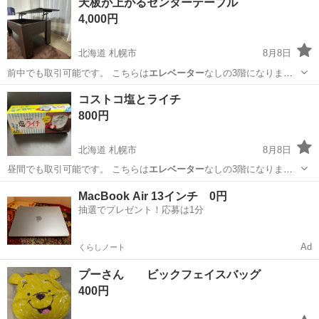
天板が上がるセンターテーブル
4,000円
北海道 札幌市
8月8日
前中でも取引可能です。 こちらは
エレベーター
なしの3階になりま
す。 1階まで運…
北海道
札幌市
テーブル
センター
コストコ塩とライチ
800円
北海道 札幌市
8月8日
昼間でも取引可能です。 こちらは
エレベーター
なしの3階になりま
す。 1階まで運…
北海道
札幌市
食品
MacBook Air 13インチ 0円
抽選でプレゼント！応募は1分
Ad
くらしノート
プーさん ビックフェイスバッグ
400円