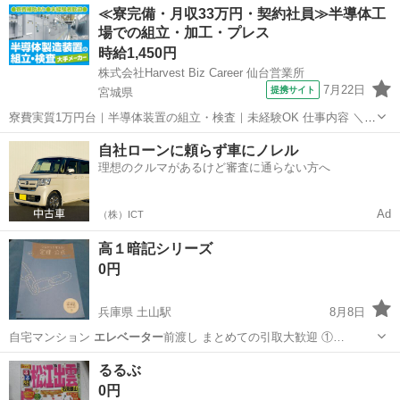
東京
杉並区
方南町駅
テーブル
大理石
≪寮完備・月収33万円・契約社員≫半導体工
場での組立・加工・プレス
時給1,450円
株式会社Harvest Biz Career 仙台営業所
7月22日
提携サイト
宮城県
寮費実質1万円台｜半導体装置の組立・検査｜未経験OK 仕事内容 ＼半
導体製造装置の組立・検査スタッフ／ 大手メーカー工場内で、半導体
宮城
その他
自社ローンに頼らず車にノレル
をつくるための装置を組み立てる仕事です。 タブレットや図面を確認
理想のクルマがあるけど審査に通らない方へ
しながら、ドライバ...
Ad
（株）ICT
高１暗記シリーズ
0円
兵庫県 土山駅
8月8日
自宅マンション
エレベーター
前渡し まとめての引取大歓迎 ①…
兵庫
明石市
土山駅
参考書
エレベーター
るるぶ
0円