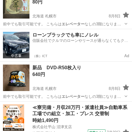
80円
北海道 札幌市
8月8日
前中でも取引可能です。 こちらは
エレベーター
なしの3階になりま
す。 1階まで運…
北海道
札幌市
家庭用品
ローンブラックでも車にノレル
信販会社でクルマのローンやリースが通らなくてもクル
マをご利用いただけるサービスがあります！
Ad
（株）ICT
新品 DVD-R50枚入り
640円
北海道 札幌市
8月8日
前中でも取引可能です。 こちらは
エレベーター
なしの3階になりま
す。 1階まで運…
北海道
札幌市
DVD/ブルーレイ
≪寮完備・月収28万円・派遣社員≫自動車系
工場での組立・加工・プレス 交替制
時給1,490円
株式会社平山 沼津支店