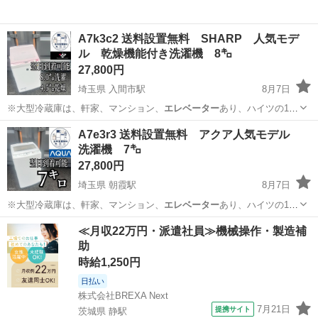
A7k3c2 送料設置無料 SHARP 人気モデ
ル 乾燥機能付き洗濯機 8㌔
27,800円
埼玉県 入間市駅
8月7日
※大型冷蔵庫は、軒家、マンション、
エレベーター
あり、ハイツの1階
は対応できますが…
埼玉
入間市
入間市駅
生活家電
ショップ
A7e3r3 送料設置無料 アクア人気モデル
洗濯機 7㌔
27,800円
埼玉県 朝霞駅
8月7日
※大型冷蔵庫は、軒家、マンション、
エレベーター
あり、ハイツの1階
は対応できますが…
埼玉
朝霞市
朝霞駅
生活家電
ショップ
≪月収22万円・派遣社員≫機械操作・製造補
助
時給1,250円
日払い
株式会社BREXA Next
7月21日
提携サイト
茨城県 静駅