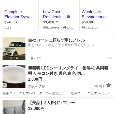
自社ローンに頼らず車にノレル
理想のクルマがあるけど審査に通らない方へ
Ad
（株）ICT
🟨照明 LEDシーリングライト番号41 共同照
明 リモコン付き 暖色 白色 切…
1,500円
大阪府 大阪市
8月8日
駐車スペースと
エレベーター
の有無など） … 駐車スペースと
エレベー
ター
の有無など） …
大阪
大阪市
家電
シーリングライト
【美品】2人掛けソファー
12,000円