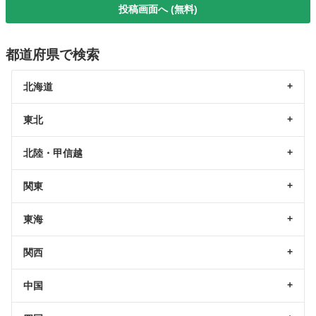
投稿画面へ (無料)
都道府県で検索
北海道
東北
北陸・甲信越
関東
東海
関西
中国