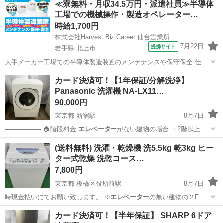
≪寮無料・月収34.5万円・派遣社員≫半導体
工場での機械操作・製造オペレーター…
時給1,700円
株式会社Harvest Biz Career 仙台営業所
7月22日
提携サイト
岩手県 北上市
大手メーカー工場での半導体製造装置のメンテナンスや保守保全 仕事
内容 ＼フラッシュメモリの製造を行う工場で半導体製造装置の保守・
岩手
北上市
その他
カード決済可！【1年保証/分解洗浄】
点検のお仕事／ 新工場新設に伴い、請負現場の立ち上げを行います！
Panasonic 洗濯機 NA-LX11…
※立ち上げ時期目安：2...
90,000円
東京都 新宿駅
8月7日
──────── 🏠階段料金
エレベーター
がない建物の場合 ・2階以上：1
階…
東京
新宿区
新宿駅
生活家電
エリア
(送料無料) 洗濯・乾燥機 洗5.5kg 乾3kg ヒー
ター式乾燥 洗乾コース…
7,800円
東京都 板橋区役所前駅
8月7日
時現金払いにてお願い致します。 ※
エレベーター
の無い建物の２F以
上は運搬をお手伝…
東京
板橋区
板橋区役所前駅
生活家電
コース
カード決済可！【半年保証】 SHARP 6ドア