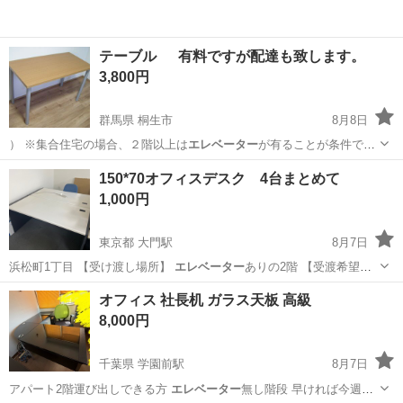
テーブル 有料ですが配達も致します。
3,800円
群馬県 桐生市
8月8日
） ※集合住宅の場合、２階以上は
エレベーター
が有ることが条件で
す。 よろ…
群馬
桐生市
テーブル
セブンイレブン
150*70オフィスデスク 4台まとめて
1,000円
東京都 大門駅
8月7日
浜松町1丁目 【受け渡し場所】
エレベーター
ありの2階 【受渡希望日
時】 8…
東京
港区
大門駅
オフィス用家具
オフィス 社長机 ガラス天板 高級
8,000円
千葉県 学園前駅
8月7日
アパート2階運び出しできる方
エレベーター
無し階段 早ければ今週土