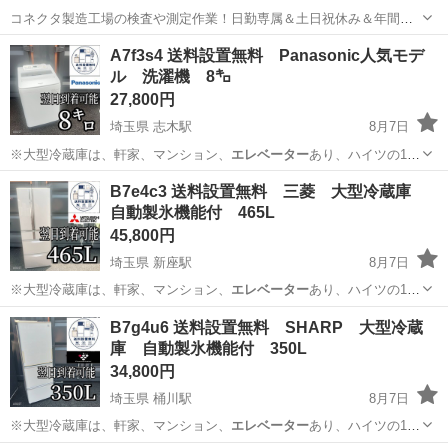
コネクタ製造工場の検査や測定作業！日勤専属＆土日祝休み＆年間休
日128日★クリーンルーム内作業★マイカー通勤OK＆無料駐車場あり
茨城
常陸大宮市
静駅
その他
A7f3s4 送料設置無料 Panasonic人気モデ
★就業先食堂利用可！日払い制度あり！《茨城県常陸大宮市》 人気の
ル 洗濯機 8㌔
工場のお仕事 ◇コネクタ製造工...
27,800円
埼玉県 志木駅
8月7日
※大型冷蔵庫は、軒家、マンション、
エレベーター
あり、ハイツの1階
は対応できますが…
埼玉
志木市
志木駅
生活家電
ショップ
B7e4c3 送料設置無料 三菱 大型冷蔵庫
自動製氷機能付 465L
45,800円
埼玉県 新座駅
8月7日
※大型冷蔵庫は、軒家、マンション、
エレベーター
あり、ハイツの1階
は対応できますが…
埼玉
新座市
新座駅
生活家電
ショップ
B7g4u6 送料設置無料 SHARP 大型冷蔵
庫 自動製氷機能付 350L
34,800円
埼玉県 桶川駅
8月7日
※大型冷蔵庫は、軒家、マンション、
エレベーター
あり、ハイツの1階
は対応できますが…