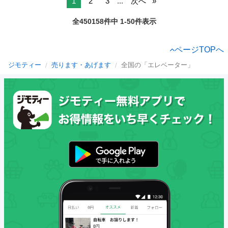
1
2
3
...
次へ
全450158件中 1-50件表示
ページTOPへ
ジモティー
売ります・あげます
全国の「エレベーター」