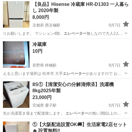
埼玉
桶川市
桶川駅
生活家電
ショップ
【良品】Hisense 冷蔵庫 HR-D1303 一人暮ら
し 2020年製
8,000円
京都府 西京極駅
8月7日
りお願いします。 マンション4階、
エレベーター
無しなので大人2人は
必要かと思いま…
京都
京都市
西京極駅
キッチン家電
冷蔵庫
10円
長野県 梓橋駅
8月7日
えると思います場所は 松本市 大手
エレベーター
がありますので おろ
すのは簡単です…
長野
松本市
梓橋駅
生活雑貨
8S①【清潔安心の分解清掃済】洗濯機
8kg2025年製
23,000円
宮城県 愛子駅
8月7日
先か洗濯置き場まで配達致します。
エレベーター
の無い3階以上の配
達は事前に必ずご…
宮城
仙台市
愛子駅
生活家電
ホース
①【大阪配送設置OK🚚】生活家電2店セット
🔥 設置無料‼️