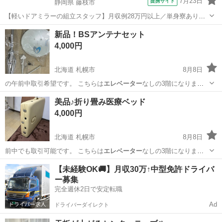
7月23日
提携サイト
静岡県 藤枝市
【軽いドアミラーの組立スタッフ】月収例28万円以上／単身寮あり／
年間休日121日／初めてさんも安心のカンタン作業 【未経験歓迎】軽
静岡
藤枝市
その他
新品！BSアンテナセット
いドアミラーの組立スタッフ｜新設のキレイな工場◎男女活躍中！ 大
4,000円
手自動車部品メーカーの新設工...
北海道 札幌市
8月8日
の午前中取引希望です。 こちらは
エレベーター
なしの3階になりま
す。 1階まで運…
北海道
札幌市
テレビ
美品♪折り畳み医療ベッド
4,000円
北海道 札幌市
8月8日
前中でも取引可能です。 こちらは
エレベーター
なしの3階になりま
す。 1階まで運…
北海道
札幌市
ベッド
マツエク
【未経験OK🚚】月収30万↑中型免許ドライバ
ー募集
完全週休2日で安定転職
Ad
ドライバーダイレクト