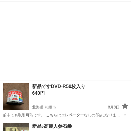
積み込みはお…
神奈川
横浜市
都筑ふれあいの丘駅
ソファ
新品ですDVD-R50枚入り
640円
北海道 札幌市
8月8日
前中でも取引可能です。 こちらは
エレベーター
なしの3階になりま
す。 1階まで運…
北海道
札幌市
テレビ
DVD
新品♪高麗人参石鹸