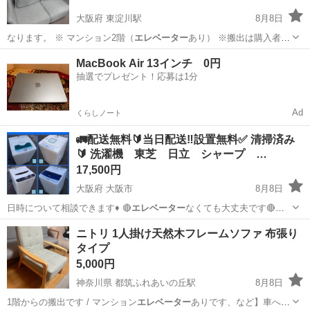
大阪府 東淀川駅
8月8日
なります。 ※ マンション2階（
エレベーター
あり） ※搬出は購入者様
でお願いい…
大阪
大阪市
東淀川駅
ソファ
MacBook Air 13インチ 0円
抽選でプレゼント！応募は1分
Ad
くらしノート
🚛配送無料🔰当日配送‼️設置無料✅ 清掃済み
🔰 洗濯機 東芝 日立 シャープ …
17,500円
大阪府 大阪市
8月8日
日時について相談できます♦️ 🔴
エレベーター
なくても大丈夫です🔴
1️⃣…
大阪
大阪市
生活家電
衣類
ニトリ 1人掛け天然木フレームソファ 布張り
タイプ
5,000円
神奈川県 都筑ふれあいの丘駅
8月8日
1階からの搬出です / マンション
エレベーター
ありです、など】車への