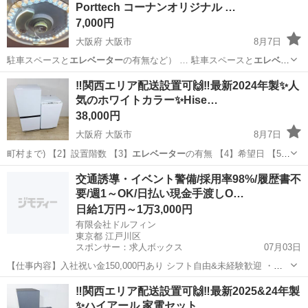
Porttech コーナンオリジナル …
7,000円
大阪府 大阪市
8月7日
駐車スペースと
エレベーター
の有無など） … 駐車スペースと
エレベー
ター
の有無など） …
大阪
大阪市
照明器具
個人
‼️関西エリア配送設置可🙌‼️最新2024年製✨人
気のホワイトカラー✨Hise…
38,000円
大阪府 大阪市
8月7日
町村まで) 【2】設置階数 【3】
エレベーター
の有無 【4】希望日 【5】
希望時…
大阪
大阪市
キッチン家電
Hisense
交通誘導・イベント警備/採用率98%/履歴書不
要/週1～OK/日払い現金手渡しO…
日給1万円～1万3,000円
有限会社ドルフィン
東京都 江戸川区
スポンサー：求人ボックス
07月03日
【仕事内容】入社祝い金150,000円あり シフト自由&未経験歓迎
・直
行直帰OK ・一部車・自転車・バイク通勤OK ・週1～OK ・日払い・
アルバイト・パート
‼️関西エリア配送設置可🙌‼️最新2025&24年製
週払いOK、現金手渡しも可能です! <仕事内容> 建築・土木工事現場
✨ハイアール 家電セット
で...