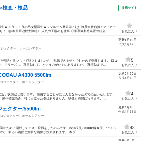
≫検査・検品
提携サイト
中★20代～30代の男女活躍中★ワンルーム寮完備！赴任旅費会社負担！マイカー
！《熊本県菊池郡大津町》 人気の工場のお仕事 ◇半導体製造装置の組立...
お気に入り
更新4月19日
作成4月19日
ロジェクター、ホームシアター
5
Verを視聴するつもりで購入しましたが、視聴できませんでしたので売却します。 口コ
、フリーズし、再起動して、というのがたまにありました。 再起動まで...
お気に入り
更新6月25日
AU A4300 5500lm
作成4月18日
ロジェクター、ホームシアター
4
に近い状態だと思います。 使用することがほとんどなかったので出品いたします！
 動作確認済み、特に目立った傷はありません、映像も綺麗に写ります。 ...
お気に入り
更新4月18日
クター/5500lm
作成4月18日
ロジェクター、ホームシアター
43
のために開封してテスト投影をしたのみです。(5分程度) 1080P解像度、5500ル
なので、明るい画面と鮮明な画像が投影されます。 本プ...
お気に入り
更新3月8日