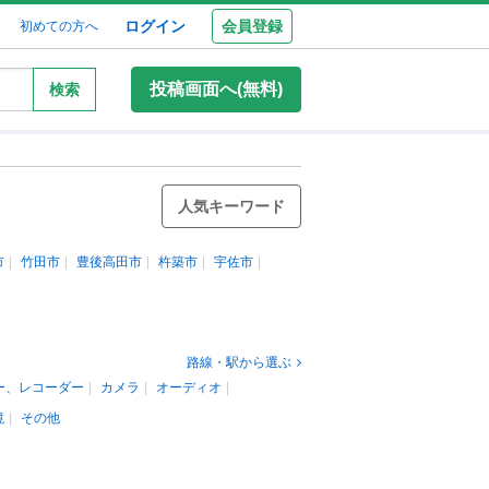
ログイン
会員登録
初めての方へ
投稿画面へ(無料)
検索
人気キーワード
市
竹田市
豊後高田市
杵築市
宇佐市
路線・駅から選ぶ
ー、レコーダー
カメラ
オーディオ
鏡
その他