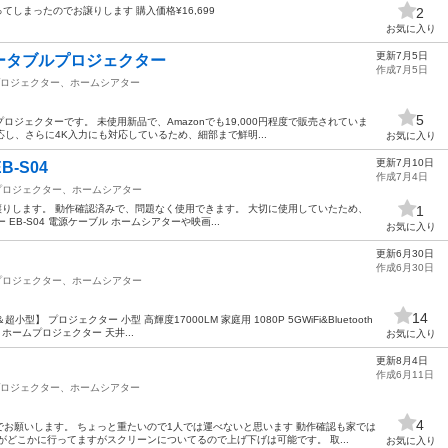
てしまったのでお譲りします 購入価格¥16,699
2
お気に入り
更新7月5日
ータブルプロジェクター
作成7月5日
ロジェクター、ホームシアター
5
ジェクターです。 未使用新品で、Amazonでも19,000円程度で販売されていま
に対応し、さらに4K入力にも対応しているため、細部まで鮮明...
お気に入り
更新7月10日
B-S04
作成7月4日
プロジェクター、ホームシアター
 をお譲りします。 動作確認済みで、問題なく使用できます。 大切に使用していたため、
1
 EB-S04 電源ケーブル ホームシアターや映画...
お気に入り
更新6月30日
作成6月30日
プロジェクター、ホームシアター
14
】 プロジェクター 小型 高輝度17000LM 家庭用 1080P 5GWiFi&Bluetooth
面 ホームプロジェクター 天井...
お気に入り
更新8月4日
作成6月11日
ロジェクター、ホームシアター
4
お願いします。 ちょっと重たいので1人では運べないと思います 動作確認も家では
がどこかに行ってますがスクリーンについてるので上げ下げは可能です。 取...
お気に入り