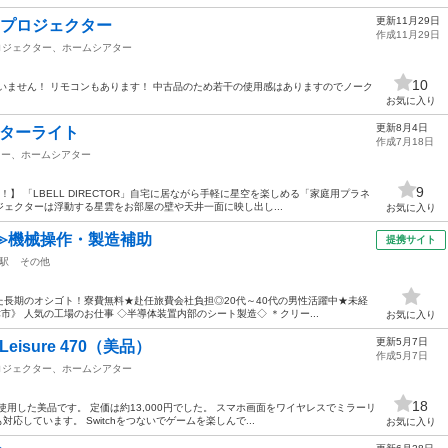
更新11月29日
！プロジェクター
作成11月29日
ロジェクター、ホームシアター
10
っていません！ リモコンもあります！ 中古品のため若干の使用感はありますのでノーク
お気に入り
更新8月4日
クターライト
作成7月18日
ター、ホームシアター
9
を！】 「LBELL DIRECTOR」自宅に居ながら手軽に星空を楽しめる「家庭用プラネ
ェクターは浮動する星雲をお部屋の壁や天井一面に映し出し...
お気に入り
≫機械操作・製造補助
提携サイト
駅
その他
長期のオシゴト！寮費無料★赴任旅費会社負担◎20代～40代の男性活躍中★未経
津市》 人気の工場のお仕事 ◇半導体装置内部のシート製造◇ ＊クリー...
お気に入り
更新5月7日
isure 470（美品）
作成5月7日
ロジェクター、ホームシアター
18
用した美品です。 定価は約13,000円でした。 スマホ画面をワイヤレスでミラーリ
対応しています。 Switchをつないでゲームを楽しんで...
お気に入り