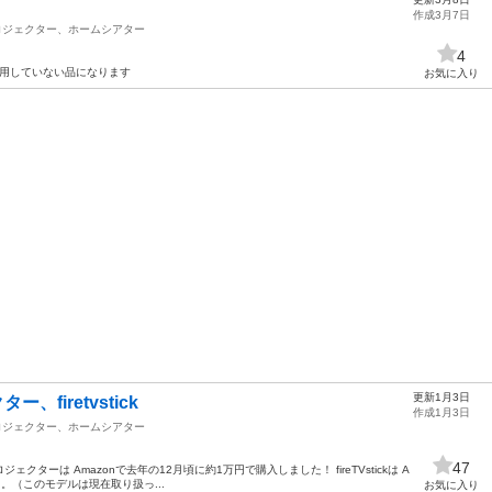
作成3月7日
ロジェクター、ホームシアター
4
使用していない品になります
お気に入り
更新1月3日
、firetvstick
作成1月3日
ロジェクター、ホームシアター
47
プロジェクターは Amazonで去年の12月頃に約1万円で購入しました！ fireTVstickは A
た。（このモデルは現在取り扱っ...
お気に入り