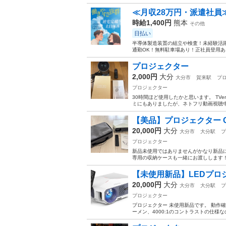
≪月収28万円・派遣社員
時給1,400円
熊本
その他
日払い
半導体製造装置の組立や検査！未経験活躍
通勤OK！無料駐車場あり！正社員登用あり
プロジェクター
2,000円
大分
大分市
賀来駅
プ
プロジェクター
30時間ほど使用したかと思います。 T
ミにもありましたが、ネトフリ動画視聴中
【美品】プロジェクター COO
20,000円
大分
大分市
大分駅
プ
プロジェクター
新品未使用ではありませんがかなり新品
専用の収納ケースも一緒にお渡しします！
【未使用新品】LEDプロジェ
20,000円
大分
大分市
大分駅
プ
プロジェクター
プロジェクター 未使用新品です。 動作確認
ーメン、4000:1のコントラストの仕様