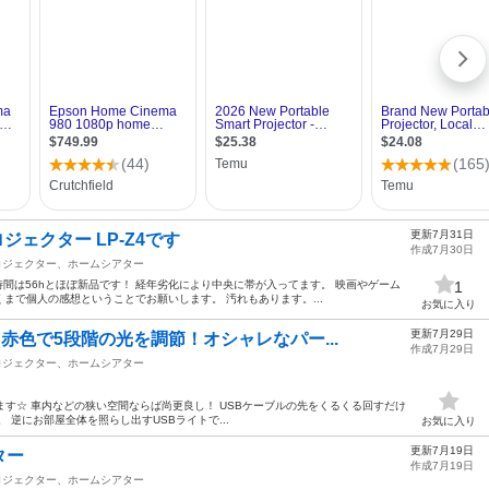
更新7月31日
ジェクター LP-Z4です
作成7月30日
ロジェクター、ホームシアター
時間は56hとほぼ新品です！ 経年劣化により中央に帯が入ってます。 映画やゲーム
1
まで個人の感想ということでお願いします。 汚れもあります。...
お気に入り
更新7月29日
赤色で5段階の光を調節！オシャレなパー...
作成7月29日
ロジェクター、ホームシアター
ます☆ 車内などの狭い空間ならば尚更良し！ USBケーブルの先をくるくる回すだけ
 逆にお部屋全体を照らし出すUSBライトで...
お気に入り
更新7月19日
ター
作成7月19日
ロジェクター、ホームシアター