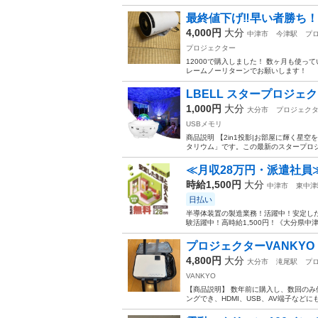
最終値下げ‼️早い者勝ち
4,000円
大分
中津市
今津駅
プ
プロジェクター
12000で購入しました！ 数ヶ月も使
レームノーリターンでお願いします！
LBELL スタープロジェ
1,000円
大分
大分市
プロジェク
USBメモリ
商品説明 【2in1投影|お部屋に輝く星空
タリウム」です。この最新のスタープロジ
≪月収28万円・派遣社員
時給1,500円
大分
中津市
東中津
日払い
半導体装置の製造業務！活躍中！安定した
験活躍中！高時給1,500円！《大分県中
プロジェクターVANKYO Le
4,800円
大分
大分市
滝尾駅
プ
VANKYO
【商品説明】 数年前に購入し、数回のみ使
ングでき、HDMI、USB、AV端子などにも