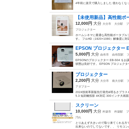
4年前に楽天で購入しました 使わなくなっ
【未使用新品】高性能ポ
12,000円
大分
大分市
大分駅
プ
プロジェクター
ホームシネマに最適な高性能ポータブルプロ
す。 フルHD（1920×1080）解像度
EPSON プロジェクター E
5,000円
大分
由布市
由布院駅
EPSONのプロジェクター EB-S04
状態は良好です。 EPSON プロジェクター
プロジェクター
2,200円
大分
大分市
南大分駅
アダプター
2024技術革新版先行発売&明るさプラス＆超小型
5.3 短距離投影 4K対応 300インチ大画
スクリーン
10,000円
大分
杵築市
杵築駅
プ
汚れ
とりあえず大きいので取り来てくれる方で
出来ないのでしてないです、、 リモコン