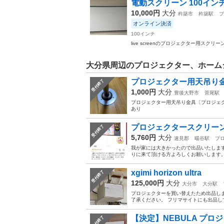
電動スクリーン 100イン
10,000円
大分
杵築市
杵築駅
プ
オンライン決済
100インチ
live screenのプロジェクター用ス
大分県周辺のプロジェクター、ホーム
プロジェクター用天吊り
受付終了
1,000円
大分
豊後大野市
菅尾駅
プロジェクター用天吊り金具〔プロジェ
あり
プロジェクタースクリーン 84イ
受付終了
5,760円
大分
速見郡
暘谷駅
プ
我が家には大きかったので出品いたします 
りに来て頂ける方よろしくお願いします。 
xgimi horizon ultra
受付終了
125,000円
大分
大分市
大分駅
プロジェクターを買い替えたため出品し
了承ください。 フリマサイトにも出品し
【決定】NEBULA プロ
受付終了