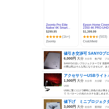
値引き交渉可 SANYOプロ
6,000円
大分
大分市
敷戸駅
プ
SANYOの古いプロジェクターです 投影
の際は私はそんな気になりませんが、あく
アクセサリーUSBライト♪
1,500円
大分
大分市
大分駅
プ
USB
USBに繋ぐだけで瞬時に赤色の光が輝き
で ５パターンの光のカタチを楽しめます。
値下げ ミニプロジェク
3,000円
大分
佐伯市
重岡駅
プ