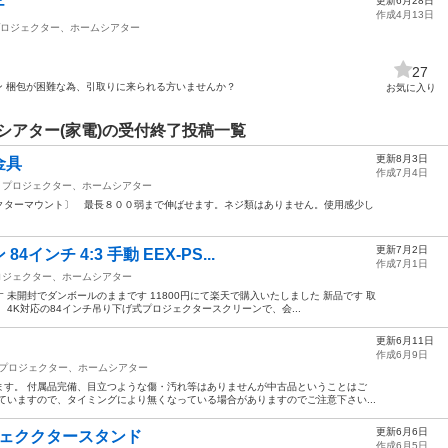
更新6月28日
チ
作成4月13日
ロジェクター、ホームシアター
27
クリーン 梱包が困難な為、引取りに来られる方いませんか？
お気に入り
シアター(家電)の受付終了投稿一覧
更新8月3日
金具
作成7月4日
プロジェクター、ホームシアター
クターマウント〕 最長８００弱まで伸ばせます。ネジ類はありません。使用感少し
更新7月2日
ンチ 4:3 手動 EEX-PS...
作成7月1日
ロジェクター、ホームシアター
未開封でダンボールのままです 11800円にて楽天で購入いたしました 新品です 取
4K対応の84インチ吊り下げ式プロジェクタースクリーンで、会...
更新6月11日
作成6月9日
プロジェクター、ホームシアター
ます。 付属品完備、目立つような傷・汚れ等はありませんが中古品ということはご
ていますので、タイミングにより無くなっている場合がありますのでご注意下さい...
更新6月6日
ジェククタースタンド
作成6月5日