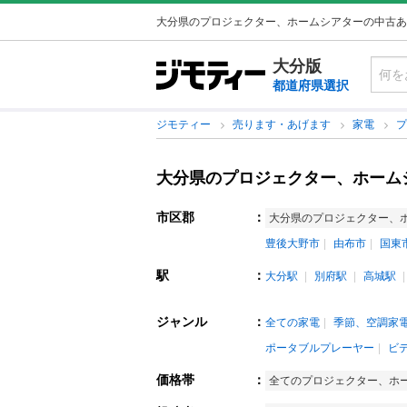
大分県のプロジェクター、ホームシアターの中古あ
大分版
都道府県選択
ジモティー
売ります・あげます
家電
大分県のプロジェクター、ホーム
市区郡
：
大分県のプロジェクター、
豊後大野市
由布市
国東
駅
：
大分駅
別府駅
高城駅
ジャンル
：
全ての家電
季節、空調家
ポータブルプレーヤー
ビ
価格帯
：
全てのプロジェクター、ホ