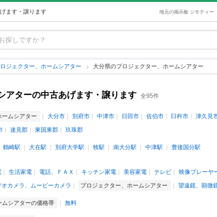
げます・譲ります
地元の掲示板 ジモティー
プロジェクター、ホームシアター
大分県のプロジェクター、ホームシアター
シアターの中古あげます・譲ります
全95件
ホームシアター
大分市
別府市
中津市
日田市
佐伯市
臼杵市
津久見
市
速見郡
東国東郡
玖珠郡
鶴崎駅
大在駅
別府大学駅
牧駅
南大分駅
中津駅
豊後国分駅
電
生活家電
電話、ＦＡＸ
キッチン家電
美容家電
テレビ
映像プレーヤ
デオカメラ、ムービーカメラ
プロジェクター、ホームシアター
望遠鏡、顕微
ームシアターの価格帯
無料