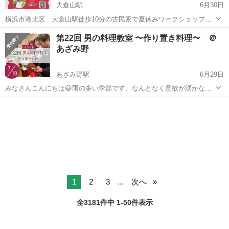
大倉山駅
6月30日
横浜市港北区 大倉山駅徒歩10分の古民家で夏休みワークショップ開
催！ 赤ちゃんから大人までできるフィンガーアート一緒に楽しみませ
神奈川
横浜市
大倉山駅
ワークショップ
親子
第22回 男の料理教室 〜作り置き料理〜 ＠
んか？ ご予約問い合わせはInstagramアカウントへ
あざみ野
あざみ野駅
6月29日
みなさんこんにちは😃雨の多い季節です、なんとなく意欲が湧かない
時期でもありますね。 そんな時、時短で、美味しい、かつ栄養満点の
神奈川
横浜市
あざみ野駅
ワークショップ
パパ
料理が作れるよう、作り置き料理を作ってみましょう。 この一つで、
何通りもの料理に変化し...
1
2
3
...
次へ
全3181件中 1-50件表示