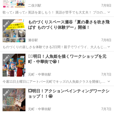
二俣川駅
7月9日
歌って♪ 踊って♪ 英語を楽しもう！ 英語が苦手でも大丈夫！ プロのミ
ュージカル講師や仲間と一緒に、歌やダンスを通して楽しく英語に触
神奈川
横浜市
二俣川駅
ワークショップ
シニア
ものづくりスペース瀬谷「夏の暑さを吹き飛
れる特別な1日です。 「英語って楽しい！」 「ミュージカルって面白
ばす ものづくり体験デー」開催！
い！」 そん...
瀬谷駅
7月8日
ものづくりの楽しさを体験できる2日間！親子でワイワイ、大人もじっ
くり集中！ 自分だけのオリジナル作品を作ってみませんか？ ■□■ 開
神奈川
横浜市
瀬谷駅
ワークショップ
オリジナル
🧜‍♀️明日！人魚姫を描くワークショップを元
催日 ■□■ 7月25日(土)・26日(日) 13:00～18:00 ※...
町・中華街で🤩！
元町・中華街駅
7月7日
今週11日土曜日にアートバー元町でキッズの人魚姫クラスを開催しま
す🎵 大人気のクラスです！！ お申し込みはこちらから
神奈川
横浜市
元町・中華街駅
ワークショップ
キッズ
💥明日！アクションペインティングワークシ
https://booking.artbar.co.jp/ja/events/a370aa77-be...
ョップ！！🤩
元町・中華街駅
7月7日