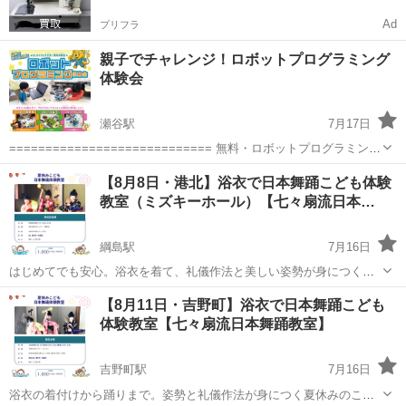
Ad
プリフラ
親子でチャレンジ！ロボットプログラミング
体験会
瀬谷駅
7月17日
============================ 無料・ロボットプログラミング
の体験会です！ ============================ ロボットを
神奈川
横浜市
瀬谷駅
ワークショップ
体験会
【8月8日・港北】浴衣で日本舞踊こども体験
組み立て、プログラミングでいろいろな競技に...
教室（ミズキーホール）【七々扇流日本…
綱島駅
7月16日
はじめてでも安心。浴衣を着て、礼儀作法と美しい姿勢が身につく夏
休みの体験教室 横浜で1859年（安政6年）から続く日本舞踊 七々扇流
神奈川
横浜市
綱島駅
ワークショップ
浴衣
【8月11日・吉野町】浴衣で日本舞踊こども
が、夏休みのこどもたちのために体験教室を開きます。 浴衣の着付け
体験教室【七々扇流日本舞踊教室】
にはじまり、ご挨...
吉野町駅
7月16日
浴衣の着付けから踊りまで。姿勢と礼儀作法が身につく夏休みのこど