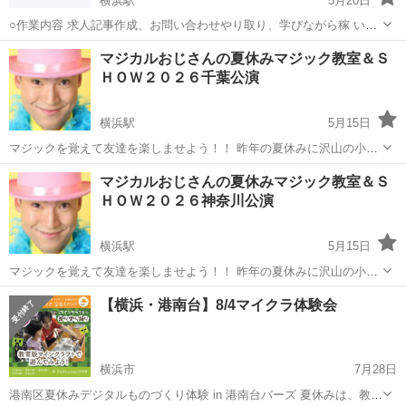
横浜駅
5月20日
○作業内容 求人記事作成、お問い合わせやり取り、学びながら稼 いで
いただきます。 ○活動時間はご自身の出来る時間帯で大丈夫です。 長
神奈川
横浜市
横浜駅
ワークショップ
時間帯
マジカルおじさんの夏休みマジック教室＆Ｓ
期的にお付き合いできる方で、業 務 連 絡をコマメにとれる方を希
ＨＯＷ２０２６千葉公演
望。 ○基本的にはご...
横浜駅
5月15日
マジックを覚えて友達を楽しませよう！！ 昨年の夏休みに沢山の小学
生親子を魅了したマジックを観るだけでなく覚えられる１粒で２度お
神奈川
横浜市
横浜駅
ワークショップ
マジックショー
マジカルおじさんの夏休みマジック教室＆Ｓ
いしい公演・マジカルおじさんのマジック教室＆SHOWを今年の夏休
ＨＯＷ２０２６神奈川公演
みも開催いたします。 マジ...
横浜駅
5月15日
マジックを覚えて友達を楽しませよう！！ 昨年の夏休みに沢山の小学
生親子を魅了したマジックを観るだけでなく覚えられる１粒で２度お
神奈川
横浜市
横浜駅
ワークショップ
マジックショー
【横浜・港南台】8/4マイクラ体験会
いしい公演・マジカルおじさんのマジック教室＆SHOWを今年の夏休
みも開催いたします。 マジ...
横浜市
7月28日
港南区夏休みデジタルものづくり体験 in 港南台バーズ 夏休みは、教育