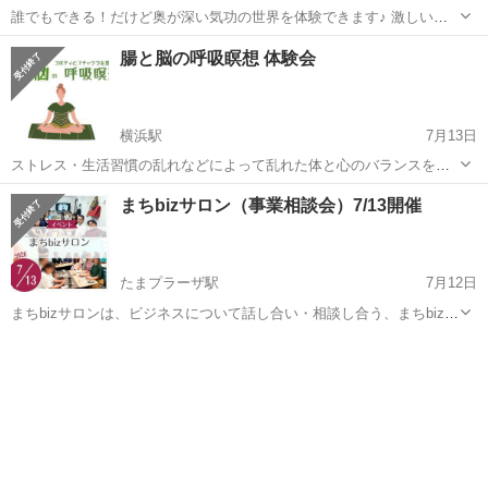
誰でもできる！だけど奥が深い気功の世界を体験できます♪ 激しい運
動ではなく、ゆっくりと自分を感じる。 呼吸と緩やかな動きで、日々
神奈川
横浜市
横浜駅
ワークショップ
会場
腸と脳の呼吸瞑想 体験会
の緊張から体を解き放ち、心の穏やかさと安定を取り戻します。 “我理
朗”の意味は、 ...
横浜駅
7月13日
ストレス・生活習慣の乱れなどによって乱れた体と心のバランスを整
え、習慣をチェンジしながら体・心の改善へ導きます。 脳科学と東洋
神奈川
横浜市
横浜駅
ワークショップ
会場
まちbizサロン（事業相談会）7/13開催
医学から考案された、丹田強化エクササイズ、瞑想、呼吸法で、脳と
腸にアプローチ。 難しい動きはあ...
たまプラーザ駅
7月12日
まちbizサロンは、ビジネスについて話し合い・相談し合う、まちbiz会
員の集いの場です。 ２号店となる新施設「まちなかbizあおばプラス」
神奈川
横浜市
たまプラーザ駅
ワークショップ
会場
で開催します！ ＜開催概要＞ ◆日時 2026/7/13(月)10:00-1...