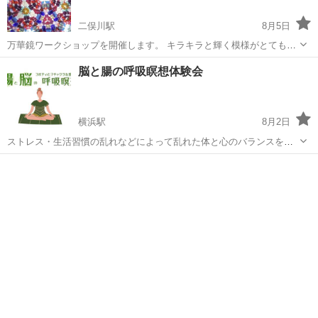
二俣川駅
8月5日
万華鏡ワークショップを開催します。 キラキラと輝く模様がとても美
しい万華鏡。 夏休みの自由研究に！ 自分だけの世界にひたれる小さな
神奈川
横浜市
二俣川駅
ワークショップ
万華鏡
脳と腸の呼吸瞑想体験会
宇宙作りに！ 自由研究シート付きです。 夏の思い出を記録できます
よ。 お近...
横浜駅
8月2日
ストレス・生活習慣の乱れなどによって乱れた体と心のバランスを整
え、習慣をチェンジしながら体・心の改善へ導きます。 脳科学と東洋
神奈川
横浜市
横浜駅
ワークショップ
会場
医学から考案された、丹田強化エクササイズ、瞑想、呼吸法で、脳と
腸にアプローチ。 難しい動きはあ...