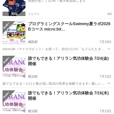
状態が悪くてもOK！最大限買取します
験者・...
Ad
プリフラ
プログラミングスクールSwimmy夏ラボ2026
Bコース micro:bit…
綱島駅
7月14日
micro:bit（マイクロビット）を使って、自分だけの「もぐらたたきゲ
ーム」づくりにチャレンジ！ LEDやセンサーをプログラミングし、光
神奈川
横浜市
綱島駅
ワークショップ
ゲーム
誰でもできる！アリラン気功体験会 7/24(金)
るもぐらをたたいて遊べるゲームを完成させます。ゲームを作るだけ
開催
でなく、「どうすれ...
横浜駅
7月13日
誰でもできる！だけど奥が深い気功の世界を体験できます♪ 激しい運
動ではなく、ゆっくりと自分を感じる。 呼吸と緩やかな動きで、日々
神奈川
横浜市
横浜駅
ワークショップ
会場
誰でもできる！アリラン気功体験会 7/16(木)
の緊張から体を解き放ち、心の穏やかさと安定を取り戻します。 “我理
開催
朗”の意味は、 ...
横浜駅
7月13日