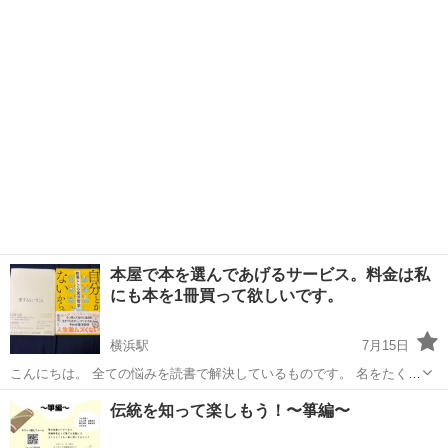
も体験教室 横浜で1859年（安政6年）から続く日本舞踊 七々扇流が、
神奈川
横浜市
吉野町駅
ワークショップ
浴衣
夏休みのこどもたちのために体験教室を開きます。会場は吉野町駅か
らすぐの吉野町市民プラザ...
本屋で本を選んであげるサービス。料金は私
にも本を1冊買って欲しいです。
横浜駅
7月15日
こんにちは。 全ての悩みを読書で解決しているものです。 名をたくみ
と申します。 私は思うのです。 すでに誰かが解決した悩みに悩んでい
神奈川
横浜市
横浜駅
ワークショップ
お金
伝統を知って楽しもう！〜箏編〜
る人たちが多いこと。 そして、私は本にお金を使いすぎている。 なの
で、 一緒に...