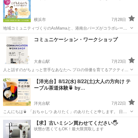
横浜市
7月28日
地域コミュニティづくりのAsMamaと、港南台バーズがコラボレーシ
ョン。 港南台バーズを中心とした地域の新しい未来と交流を育む「巣
神奈川
横浜市
ワークショップ
アプリ
コミュニケーション・ワークショップ
（NEST）」のような場を、 リアルとオンラインで紡ぐ「人と人との
つながり」で実現...
大倉山駅
7月23日
人と話すのがちょっと苦手なあなたへ プロの俳優を育てるアクティン
グコーチが、人前で自然体でいられるよう演劇教育を生かしたワーク
神奈川
横浜市
大倉山駅
ワークショップ
ゲーム
【洋光台】8/12(水) 8/22(土)大人の方向け テ
ショップを提案します！ 面接に役立つ！ 営業に役立つ！ 対人関係に
ーブル茶道体験🍵 by…
役立つ！ 異性関係...
洋光台駅
7月22日
こんにちは🍵 「おちゃしつ ありたく」のありたくと申します。 日本
茶の良さ、茶道の空間、日本文化の奥深さを、 気軽に楽しんでいただ
神奈川
横浜市
洋光台駅
ワークショップ
抹茶
【求】古いミシン買わせてください🖐️
ければと、 毎月、洋光台のレンタルスペースを拠点に活動しておりま
状態が悪くてもOK！最大限買取します
す。 この度...