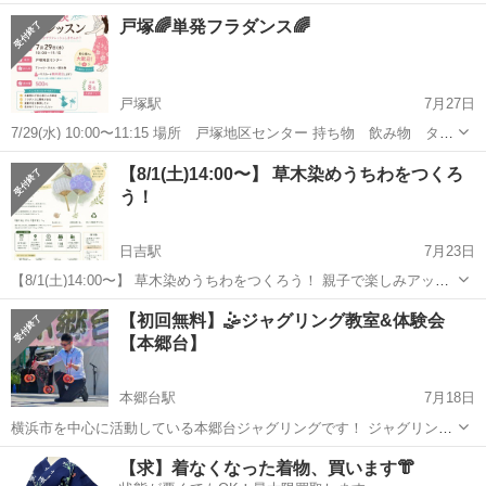
版マインクラフトで 「遊ぶ・学ぶ・つながる」一日を過ごしません
神奈川
横浜市
ワークショップ
マインクラフト
戸塚🌈単発フラダンス🌈
か？✨ マインクラフトを実際に体験できるだけでなく、 ゲームとの付
き合い方を話せ...
戸塚駅
7月27日
7/29(水) 10:00〜11:15 場所 戸塚地区センター 持ち物 飲み物 タオ
ル 服装 動きやすい服装(パウスカートお貸しします) 参加費 500
神奈川
横浜市
戸塚駅
ワークショップ
ハワイアン
【8/1(土)14:00〜】 草木染めうちわをつくろ
円 内容 フラの基本ステップやハンドモーションを使って、簡単な
う！
振付...
日吉駅
7月23日
【8/1(土)14:00〜】 草木染めうちわをつくろう！ 親子で楽しみアップ
サイクルワークショップ 開催します〜✨ ご興味あればぜひ！
神奈川
横浜市
日吉駅
ワークショップ
草木染め
【初回無料】🤹ジャグリング教室&体験会
https://forms.gle/sY9oV4EP2kp5WtB27 ...
【本郷台】
本郷台駅
7月18日
横浜市を中心に活動している本郷台ジャグリングです！ ジャグリング
ってちょっと気になっても、 はじめる切っ掛けもなければ、 独学も難
神奈川
横浜市
本郷台駅
ワークショップ
ジャグリング
【求】着なくなった着物、買います👘
しいですよね！ ✨未経験者を対象にした体験会を開催します✨ ✨未経