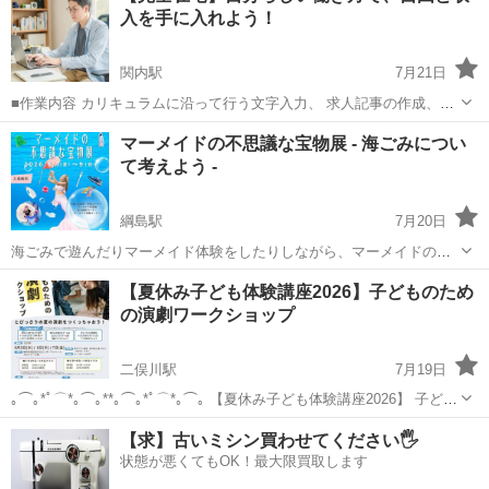
入を手に入れよう！
関内駅
7月21日
■作業内容 カリキュラムに沿って行う文字入力、 求人記事の作成、お
問い合わせ対応、 SNS運営などを担当していただきます。 ・未経験の
神奈川
横浜市
関内駅
ワークショップ
ペース
マーメイドの不思議な宝物展 - 海ごみについ
方でも安心して始められます ・作業量に応じて報 酬アップが見込めま
て考えよう -
す ...
綱島駅
7月20日
海ごみで遊んだりマーメイド体験をしたりしながら、マーメイドの宝
物 - 海ごみ - について一緒に考える楽しいイベントです。 大人も子供
神奈川
横浜市
綱島駅
ワークショップ
会場
【夏休み子ども体験講座2026】子どものため
も大歓迎、お子様の自由研究にもきっと役立ちます。 入場も体験も無
の演劇ワークショップ
料です、お気軽にお立ち...
二俣川駅
7月19日
｡⌒｡*ﾟ⌒*｡⌒｡**｡⌒｡*ﾟ⌒*｡⌒｡ 【夏休み子ども体験講座2026】 子ども
のための演劇ワークショップ ｡⌒｡*ﾟ⌒*｡⌒｡**｡⌒｡*ﾟ⌒*｡⌒｡ 旭区内の
神奈川
横浜市
二俣川駅
ワークショップ
子ども
【求】古いミシン買わせてください🖐️
小学校でも実施したことがある「演劇」...
状態が悪くてもOK！最大限買取します