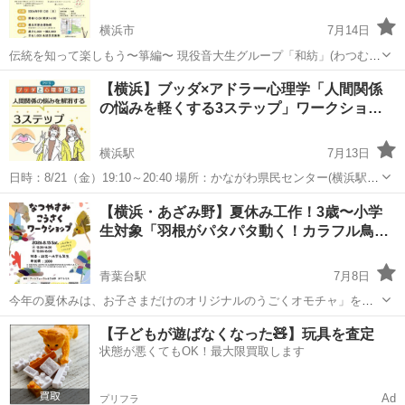
横浜市
7月14日
伝統を知って楽しもう〜箏編〜 現役音大生グループ「和紡」(わつむ
ぎ)結成第一弾イベント。フルート、オーボエ、ファゴットのグルー
神奈川
横浜市
ワークショップ
ファゴット
【横浜】ブッダ×アドラー心理学「人間関係
プ。初回は日本の伝統楽器「お箏」に焦点を当て、体験コーナーも
の悩みを軽くする3ステップ」ワークショ…
（未就学児無料） 「さくらさくら...
横浜駅
7月13日
日時：8/21（金）19:10～20:40 場所：かながわ県民センター(横浜駅西
口・徒歩5分) -------------------------------------------------- ❚ ワー...
神奈川
横浜市
横浜駅
ワークショップ
アドラー心理学
【横浜・あざみ野】夏休み工作！3歳〜小学
生対象「羽根がパタパタ動く！カラフル鳥…
青葉台駅
7月8日
今年の夏休みは、お子さまだけのオリジナルのうごくオモチャ」を作
ってみませんか？ 8月15日(土)、アートフォーラムあざみ野にて、子ど
神奈川
横浜市
青葉台駅
ワークショップ
【子どもが遊ばなくなった🧸】玩具を査定
も向けの工作ワークショップを開催します！ 作るのは、羽根をパタパ
状態が悪くてもOK！最大限買取します
アートフォーラム
タと愛らしく動かすことができ...
Ad
プリフラ