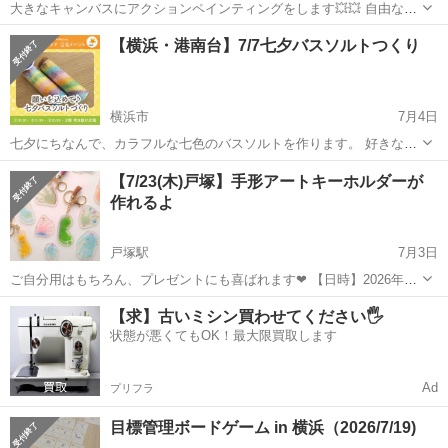
大きなキャンバスにアクションペインティングをします💥💥 自由な色
で体を使って色んな色を飛ばして素敵な作品をつくりましょう。 お申
神奈川
横浜市
元町・中華街駅
ワークショップ
【横浜・港南台】7/7七夕バスソルトつくり
し込みはこちらから https://booking.artbar.co.jp/j a/eve...
横浜市
7月4日
七夕にちなんで、カラフルな七色のバスソルトを作ります。 好きな色
を重ねながら、世界にひとつだけのオリジナルバスソルトが完成🎋
神奈川
横浜市
ワークショップ
親子
【7/23(木)戸塚】手形アートキーホルダーが
「今年こんなことが叶ったらいいな」 そんな願いを込めながら、親子
作れるよ
で楽しく制作を楽しみます...
戸塚駅
7月3日
ご自分用はもちろん、プレゼントにも喜ばれます❤ 【日時】2026年7
月23日(木) 10:00～10:40 【場所】こまちカフェ（JR戸塚駅西口徒歩7
神奈川
横浜市
戸塚駅
ワークショップ
手形アート
【求】古いミシン買わせてください🖐️
分） イベント詳細・ご予約はこちら https://p...
状態が悪くてもOK！最大限買取します
Ad
プリフラ
目標管理ボードゲーム in 横浜（2026/7/19)