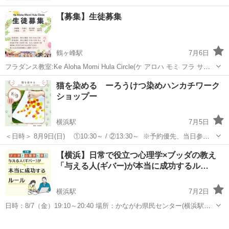
【募集】生徒募集
鶴ヶ峰駅
7月6日
フラダンス教室:Ke Aloha Momi Hula Circle(ケ アロハ モミ フラ サー
クル) 旭区:鶴ケ峰駅周辺でフラダンス初めてみたい方募集中！ ・毎月
神奈川
横浜市
鶴ヶ峰駅
ワークショップ
フラ
猫を染める ーろうけつ染めハンカチワーク
第1、3土曜日(変則あり) ・9:45~10:30(ケイキ...
ショップー
横浜駅
7月5日
＜日時＞ 8月9日(日) ①10:30～ / ②13:30～ ※予約優先、当日参加
OK ※開始10分前にお越しください。 ＜参加費＞ 1人 ¥5,000（税込、
神奈川
横浜市
横浜駅
ワークショップ
【横浜】日常で役立つ心理学×ブッダの教え
材料費・後処理代・送料込み） ・中学生以下 ¥1,000引...
「与える人(ギバー)が本当に成功するル…
横浜駅
7月2日
日時：8/7（金）19:10～20:40 場所：かながわ県民センター(横浜駅西
口・徒歩5分) -------------------------------------------------- ❚ ワーク...
神奈川
横浜市
横浜駅
ワークショップ