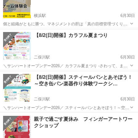
横浜駅
6月30日
個と組織がともに勝つ。マネジメントの肝は「真の目標管理づくり」
私は「組織づくり」において、今までの経験から「目標管理」が肝だ
神奈川
横浜市
横浜駅
ワークショップ
体験会
【8/2(日)開催】カラフル夏まつり
と考えています。 多くの組織が、「ノルマ管理型の目標管理を行
い」、「形骸化」や「個の成...
二俣川駅
6月30日
＼サンハートオープンデー2026／ カラフル夏まつり -さわって、まぜ
て、つくってあそぼう！- 夏祭りをイメージしたごっこあそびと感覚あ
神奈川
横浜市
二俣川駅
ワークショップ
まつり
【8/2(日)開催】スティールパンとあそぼう！
そびで親子で楽しい時間を過ごしましょう！ 𐄁𐄙𐄁𐄙𐄁𐄙𐄁𐄙𐄁𐄁𐄙𐄁𐄙𐄁𐄙𐄁
～空き缶パン楽器作り体験ワークシ…
𐄙...
二俣川駅
6月30日
＼サンハートオープンデー2026／ スティールパンとあそぼう！～空き
缶パン楽器作り体験ワークショップ～ 身近にあるスチール缶をハンマ
神奈川
横浜市
二俣川駅
ワークショップ
会場
親子で過ごす夏休み フィンガーアートワー
ーで叩いて楽器に変身！ 自分だけのオリジナルスチール缶パンをつく
クショップ
ろう！ ┈┈...