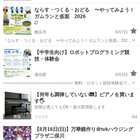
ならす・つくる・おどる 〜やってみよう！
ガムランと仮面 2026
横浜市
8月7日
『ならす・つくる・おどる 〜やってみよう！ガムランと仮面』2026
大好評の夏休み特別プログラム、2026もやります！ インドネシア・バ
神奈川
横浜市
ワークショップ
インドネシア
【中学生向け】ロボットプログラミング競
リ島の不思議な芸能、ガムラン音楽と仮面作り、踊りをたっぷり味わ
技・体験会
うクリエイション・...
瀬谷駅
8月5日
============================ 無料・ロボット競技体験会で
す！ ============================ ここは、瀬谷駅から徒
神奈川
横浜市
瀬谷駅
ワークショップ
体験会
【何年も調律していない🎹】ピアノを買いま
歩3分にあるプログラミングとものづくりのため...
す🖐️
状態が悪くてもOK！最大限買取します
Ad
プリフラ
【8月16日(日)】万華鏡作り＠tvkハウジング
プラザ二俣川