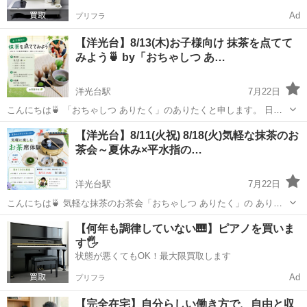
Ad
プリフラ
【洋光台】8/13(木)お子様向け 抹茶を点てて
みよう🍵 by「おちゃしつ あ…
洋光台駅
7月22日
こんにちは🍵 「おちゃしつ ありたく」のありたくと申します。 日本
茶の良さ、茶道の空間、日本文化の奥深さを、 気軽に楽しんでいただ
神奈川
横浜市
洋光台駅
ワークショップ
抹茶
【洋光台】8/11(火祝) 8/18(火)気軽な抹茶のお
ければと、 毎月、洋光台のレンタルスペースを拠点に活動しておりま
茶会～夏休み×平水指の…
す。 この度...
洋光台駅
7月22日
こんにちは🍵 気軽な抹茶のお茶会「おちゃしつ ありたく」の ありた
くと申します。 日本茶の良さ、茶道の空間、日本文化の奥深さを、 気
神奈川
横浜市
洋光台駅
ワークショップ
抹茶
【何年も調律していない🎹】ピアノを買いま
軽に楽しんでいただければと、 毎月、洋光台のレンタルスペースを拠
す🖐️
点に活動してお...
状態が悪くてもOK！最大限買取します
Ad
プリフラ
【完全在宅】自分らしい働き方で、自由と収