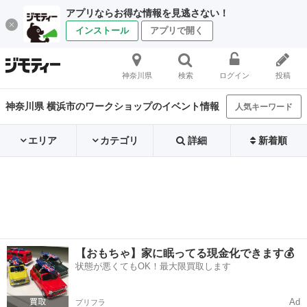
アプリならお得な情報を見逃さない！
インストール
アプリで開く
神奈川県
検索
ログイン
投稿
神奈川県 横浜市のワークショップのイベント情報
人気キーワード
エリア
カテゴリ
詳細
新着順
【おもちゃ】家に眠ってる現金化できます💰
状態が悪くてもOK！最大限買取します
Ad
プリフラ