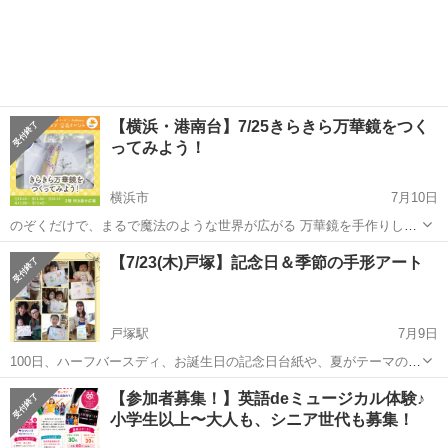
【横浜・港南台】7/25きらきら万華鏡をつく
ってみよう！
横浜市
7月10日
のぞくだけで、まるで魔法のような世界が広がる 万華鏡を手作りしょ
う✨✨ お好きなビーズやパーツを選び、 世界にひとつだけのオリジナ
神奈川
横浜市
ワークショップ
万華鏡
【7/23(木)戸塚】記念日＆季節の手形アート
ル万華鏡づくり！ 完成後は作品を見せ合いながら、参加者同士の交流
も楽しもう♪ ...
戸塚駅
7月9日
100日、ハーフバースディ、お誕生日の記念日台紙や、夏がテーマのデ
ザイン台紙をご用意しています。 幼稚園や小学校がお休みのお子さま
神奈川
横浜市
戸塚駅
ワークショップ
手形アート
【参加者募集！】英語deミュージカル体験♪
も参加できます。 （小学生以上は手形のみとなります） 日時： 7月23
小学生以上〜大人も、シニア世代も募集！
日(木) 1...