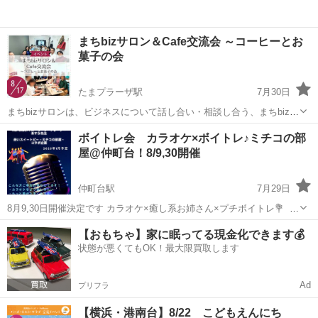
まちbizサロン＆Cafe交流会 ～コーヒーとお
菓子の会
たまプラーザ駅
7月30日
まちbizサロンは、ビジネスについて話し合い・相談し合う、まちbiz会
員の集いの場です。 会員中心なので安心して相談・仲間作りができま
神奈川
横浜市
たまプラーザ駅
ワークショップ
ボイトレ会 カラオケ×ボイトレ♪ミチコの部
す。 相談したい、告知/宣伝したい、協力者を募りたい、何でも大丈夫
屋@仲町台！8/9,30開催
です。 今...
仲町台駅
7月29日
8月9,30日開催決定です カラオケ×癒し系お姉さん×プチボイトレ💐
癒し系美女ミチコママと一緒に カラオケ、お酒を楽しみつつ 歌が上手
神奈川
横浜市
仲町台駅
ワークショップ
お茶
【おもちゃ】家に眠ってる現金化できます💰
くなる！ こんな方参加をお待ちしてます☆ ・カラオケをより楽しみ...
状態が悪くてもOK！最大限買取します
Ad
プリフラ
【横浜・港南台】8/22 こどもえんにち