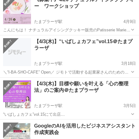
ー ワークショップ
たまプラーザ駅
4月9日
こんにちは！ ナチュラルアイシングクッキー販売のPatisserie Marieと
申します。 ワークショップの募集です！ 母の日にもぴったり♪ カーネ
神奈川
横浜市
たまプラーザ駅
ワークショップ
会場
【4/3(木)】“いばしょカフェ”vol.15＠たまプ
ーションとハンカチなどのアイシングクッキーが作れるワーク...
ラーザ
たまプラーザ駅
3月18日
＼“I-BA-SHO-CAFE” Open／ ジモトで活動する起業家さんのための学
びと交流イベント “いばしょカフェ”vol.15 “いばしょカフェ”たまプラー
神奈川
横浜市
たまプラーザ駅
ワークショップ
温活
【4/3(木)】目標や願いを叶える「心の整理
ザで起業支援をしている 「まちなかbizあおば...
法」のご案内＠たまプラーザ
たまプラーザ駅
3月5日
“いばしょカフェ”vol.15にて出店
❁.｡.:*:.｡.✽.｡.:*:.｡.❁.｡.:*:.｡.✽.｡.:*:.｡.❁.｡.:*:.｡.✽ ◆日時 2025年4月3
神奈川
横浜市
たまプラーザ駅
ワークショップ
お金
GoogleのAIを活用したビジネスアシスタント
日(木)10:00-15:00 ◆場所 3丁目...
作成実践会