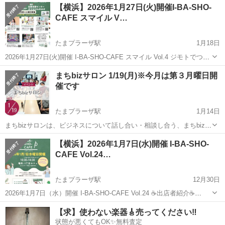
【横浜】2026年1月27日(火)開催I-BA-SHO-
CAFE スマイル V…
たまプラーザ駅
1月18日
2026年1月27日(火)開催 I-BA-SHO-CAFE スマイル Vol.4 ジモトでつな
がる・広がる・発見する！ 笑顔と癒しのマルシェ どなたも出入り自
神奈川
横浜市
たまプラーザ駅
ワークショップ
まちbizサロン 1/19(月)※今月は第３月曜日開
由！ 交流・情報交換・リフレッシュにお役立てくだ...
催です
Instagram
たまプラーザ駅
1月14日
まちbizサロンは、ビジネスについて話し合い・相談し合う、まちbiz会
員の集いの場です。 ZOOMでもご参加いただけます。 ＜開催概要＞
神奈川
横浜市
たまプラーザ駅
ワークショップ
【横浜】2026年1月7日(水)開催 I-BA-SHO-
◆日時 2026/1/19(月)10:00-12:00 ◆場所 まちなかb...
CAFE Vol.24…
たまプラーザ駅
12月30日
2026年1月7日（水）開催 I-BA-SHO-CAFE Vol.24 ☕️出店者紹介☕️
❁.｡.:*:.｡.✽.｡.:*:.｡.❁.｡.:*:.｡.✽.｡.:*:.｡.❁.｡.:*:.｡.✽ ◆日時 2026...
神奈川
横浜市
たまプラーザ駅
ワークショップ
【求】使わない楽器🎸売ってください‼️
状態が悪くてもOK✨無料査定