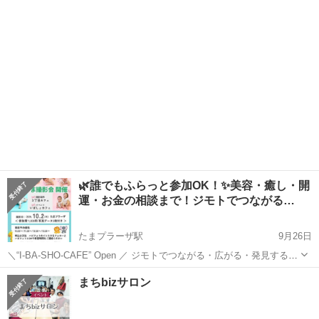
ション**です。 ＜開催セッション情報（10月度）＞ ◆開催日
2025/10/16(...
🌿誰でもふらっと参加OK！✨美容・癒し・開
運・お金の相談まで！ジモトでつながる…
たまプラーザ駅
9月26日
＼“I-BA-SHO-CAFE” Open ／ ジモトでつながる・広がる・発見する！
笑顔と癒しのマルシェ “いばしょカフェ” どなたも出入り自由！ 交流・
神奈川
横浜市
たまプラーザ駅
ワークショップ
Canva
まちbizサロン
情報交換・リフレッシュにお役立てください♪ 10月2...