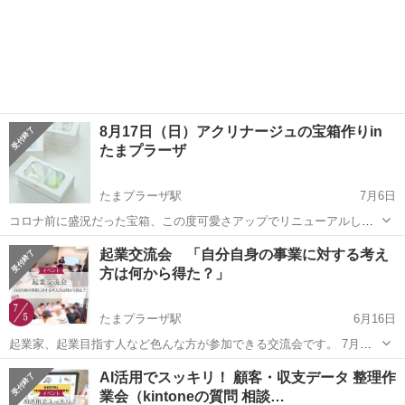
8月17日（日）アクリナージュの宝箱作りin
たまプラーザ
たまプラーザ駅
7月6日
コロナ前に盛況だった宝箱、この度可愛さアップでリニューアルして
帰ってきました。 ​​ ​アクリル×カルトナージュの「アクリナージュ」を
神奈川
横浜市
たまプラーザ駅
ワークショップ
コロナ
起業交流会 「自分自身の事業に対する考え
ご体験いただけます。 夏休みのお子さま、親子、お友達同士、もちろ
方は何から得た？」
ん大人だけの参加...
たまプラーザ駅
6月16日
起業家、起業目指す人など色んな方が参加できる交流会です。 7月の
テーマは「自分自身の事業に対する考え方は何から得た？」です。 ＜
神奈川
横浜市
たまプラーザ駅
ワークショップ
起業家
AI活用でスッキリ！ 顧客・収支データ 整理作
開催概要＞ ◆日時 2025/7/5(土)14:00-15:00 ◆場所 まちなかb...
業会（kintoneの質問 相談…