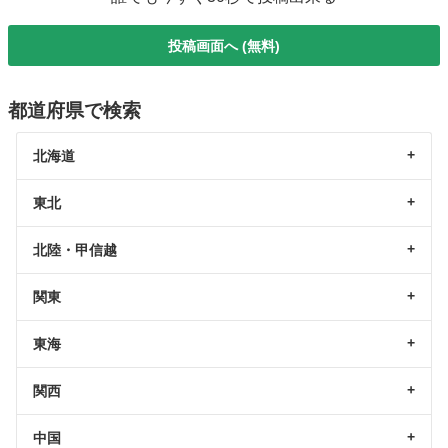
投稿画面へ (無料)
都道府県で検索
北海道
東北
北陸・甲信越
関東
東海
関西
中国