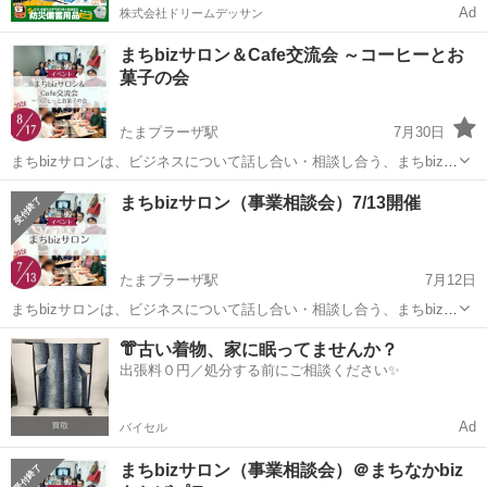
Ad
株式会社ドリームデッサン
まちbizサロン＆Cafe交流会 ～コーヒーとお
菓子の会
たまプラーザ駅
7月30日
まちbizサロンは、ビジネスについて話し合い・相談し合う、まちbiz会
員の集いの場です。 会員中心なので安心して相談・仲間作りができま
神奈川
横浜市
たまプラーザ駅
ワークショップ
まちbizサロン（事業相談会）7/13開催
す。 相談したい、告知/宣伝したい、協力者を募りたい、何でも大丈夫
です。 今...
たまプラーザ駅
7月12日
まちbizサロンは、ビジネスについて話し合い・相談し合う、まちbiz会
員の集いの場です。 ２号店となる新施設「まちなかbizあおばプラス」
神奈川
横浜市
たまプラーザ駅
ワークショップ
会場
👘古い着物、家に眠ってませんか？
で開催します！ ＜開催概要＞ ◆日時 2026/7/13(月)10:00-1...
出張料０円／処分する前にご相談ください✨
Ad
バイセル
まちbizサロン（事業相談会）＠まちなかbiz