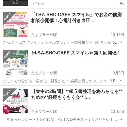
Ad
バイセル
「I-BA-SHO-CAFE スマイル」でお金の個別
相談会開催！心電計付き血圧…
たまプラーザ駅
10月5日
こんにちは😊 ファイナンシャルプランナーの関根且子（せきねかつ
こ）です。 10月28日（火）、「I-BA-SHO-CAFE スマイル」にて 【お
神奈川
横浜市
たまプラーザ駅
ワークショップ
✨I-BA-SHO-CAFE スマイル✨ 第１回開催！
金の個別相談会】を開催します💰✨ 今回は 心電計付き血圧測定会 ...
たまプラーザ駅
10月5日
ジモトでつながる・広がる・発見する！ 笑顔と癒しのマルシェ「I-BA-
SHO-CAFE」が新しい形になって登場します😊 これまで毎月第３木曜
神奈川
横浜市
たまプラーザ駅
ワークショップ
Canva
【集中の2時間】**領収書整理を終わらせる**
日に 「たまプラーザ・3丁目カフェ」さんで21回開催してきた“I-BA-
ための**経理もくもく会** i…
S...
たまプラーザ駅
10月3日
「溜まったレシートを片付けて、今月の経理をスッキリさせたい！」
そんな想いを持つ個人事業主・小規模事業者のための**集中作業セッ
神奈川
横浜市
たまプラーザ駅
ワークショップ