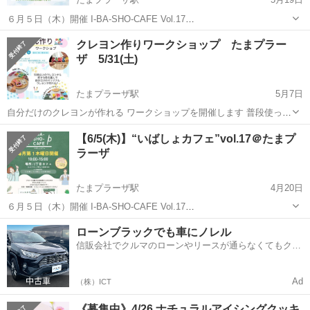
６月５日（木）開催 I-BA-SHO-CAFE Vol.17
❁.｡.:*:.｡.✽.｡.:*:.｡.❁.｡.:*:.｡.✽.｡.:*:.｡.❁.｡.:*:.｡.✽ ◆日時 2025年6月5
神奈川
横浜市
たまプラーザ駅
ワークショップ
クレヨン作りワークショップ たまプラー
日(木)10:00-...
ザ 5/31(土)
フリーランス
たまプラーザ駅
5月7日
自分だけのクレヨンが作れる ワークショップを開催します 普段使って
いる細長いクレヨンじゃない くるま・きょうりゅう・お花・動物など
神奈川
横浜市
たまプラーザ駅
ワークショップ
動物
【6/5(木)】“いばしょカフェ”vol.17＠たまプ
好きな“かたち”のクレヨンが作れます！ おとなも、こどもも どなたで
ラーザ
も参加OK♡ 簡単...
たまプラーザ駅
4月20日
６月５日（木）開催 I-BA-SHO-CAFE Vol.17
❁.｡.:*:.｡.✽.｡.:*:.｡.❁.｡.:*:.｡.✽.｡.:*:.｡.❁.｡.:*:.｡.✽ ◆日時 2025年6月5
神奈川
横浜市
たまプラーザ駅
ワークショップ
Canva
ローンブラックでも車にノレル
日(木)10:00-...
信販会社でクルマのローンやリースが通らなくてもクル
マをご利用いただけるサービスがあります！
Ad
（株）ICT
《募集中》4/26 ナチュラルアイシングクッキ