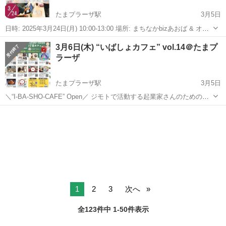
たまプラーザ駅
3月5日
日時: 2025年3月24日(月) 10:00-13:00 場所: まちなかbizあおば & オン
ライン(ZOOM) 住所: 横浜市青葉区美しが丘1-13-10-107 ▼参加費 一般
神奈川
横浜市
たまプラーザ駅
ワークショップ
ビジネス
3月6日(木) “いばしょカフェ” vol.14＠たまプ
(非会員): 11,000円...
ラーザ
たまプラーザ駅
3月5日
＼“I-BA-SHO-CAFE” Open／ ジモトで活動する起業家さんのための学
びと交流イベント “いばしょカフェ”vol.14 “いばしょカフェ”たまプラー
神奈川
横浜市
たまプラーザ駅
ワークショップ
温活
ザで起業支援をしている 「まちなかbizあおば...
1
2
3
次へ
全123件中 1-50件表示