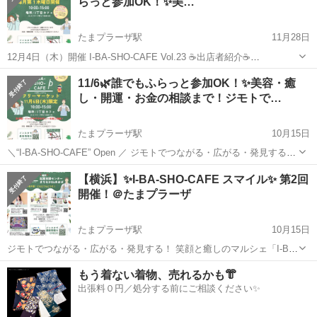
らっと参加OK！✨美…
たまプラーザ駅
11月28日
12月4日（木）開催 I-BA-SHO-CAFE Vol.23 ☕️出店者紹介☕️
❁.｡.:*:.｡.✽.｡.:*:.｡.❁.｡.:*:.｡.✽.｡.:*:.｡.❁.｡.:*:.｡.✽ ◆日時 2025年1...
神奈川
横浜市
たまプラーザ駅
ワークショップ
11/6🌿誰でもふらっと参加OK！✨美容・癒
し・開運・お金の相談まで！ジモトで…
Instagram
たまプラーザ駅
10月15日
＼“I-BA-SHO-CAFE” Open ／ ジモトでつながる・広がる・発見する！
笑顔と癒しのマルシェ “いばしょカフェ” どなたも出入り自由！ 交流・
神奈川
横浜市
たまプラーザ駅
ワークショップ
マルシェ
【横浜】✨I-BA-SHO-CAFE スマイル✨ 第2回
情報交換・リフレッシュにお役立てください♪ 11月6...
開催！＠たまプラーザ
たまプラーザ駅
10月15日
ジモトでつながる・広がる・発見する！ 笑顔と癒しのマルシェ「I-BA-
SHO-CAFE」が新しい形になって登場します😊 これまで毎月第３木曜
神奈川
横浜市
たまプラーザ駅
ワークショップ
もう着ない着物、売れるかも👘
日に 「たまプラーザ・3丁目カフェ」さんで22回開催してきた“I-BA-
出張料０円／処分する前にご相談ください✨
Instagram
S...