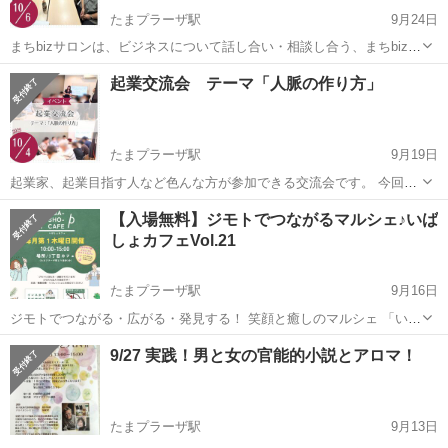
たまプラーザ駅
9月24日
まちbizサロンは、ビジネスについて話し合い・相談し合う、まちbiz会
員の集いの場です。 ZOOMでもご参加いただけます。 ＜開催概要＞
神奈川
横浜市
たまプラーザ駅
ワークショップ
サロン
起業交流会 テーマ「人脈の作り方」
◆日時 2025/10/6(月)10:00-12:00 ◆場所 まちなかb...
たまプラーザ駅
9月19日
起業家、起業目指す人など色んな方が参加できる交流会です。 今回の
テーマは「人脈の作り方」です。 ＜開催概要＞ ◆日時
神奈川
横浜市
たまプラーザ駅
ワークショップ
人脈
【入場無料】ジモトでつながるマルシェ♪いば
2025/10/4(土)14:00-15:00 ◆場所 まちなかbizあおば（たまプラーザ
しょカフェVol.21
5...
たまプラーザ駅
9月16日
ジモトでつながる・広がる・発見する！ 笑顔と癒しのマルシェ 「いば
しょカフェ」Vol.21 を開催します✨ 📅 日時：10月2日（木）10:00〜
神奈川
横浜市
たまプラーザ駅
ワークショップ
Canva
9/27 実践！男と女の官能的小説とアロマ！
15:00 📍 会場：3丁目カフェ @3chome_cafe（横浜市...
たまプラーザ駅
9月13日