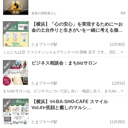
Ad
楽器の買取屋さん
【横浜】「心の安心」を実現するために〜お
金の土台作りと生きがいを一緒に考える個…
たまプラーザ駅
12月30日
こんにちは😊 ファイナンシャルプランナーの 関根 且子 です。 2026
年1月7日（水）、 たまプラーザ「3丁目カフェ」で開催される いばし
神奈川
横浜市
たまプラーザ駅
ワークショップ
お金
ビジネス相談会：まちbizサロン
ょカフェ vol.24 にて、 こころとお金の不安を安心に変える個別相...
たまプラーザ駅
12月5日
まちbizサロンは、ビジネスについて話し合い・相談し合う、まちbiz会
員の集いの場です。 ZOOMでもご参加いただけます。 ＜開催概要＞
神奈川
横浜市
たまプラーザ駅
ワークショップ
ビジネス
【横浜】✨I-BA-SHO-CAFE スマイル
◆日時 2025/12/8(月)10:00-12:00 ◆場所 まちなかb...
Vol.4✨笑顔と癒しのマルシ…
たまプラーザ駅
11月28日