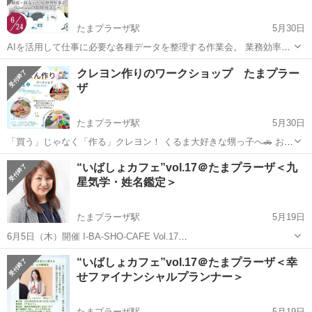
たまプラーザ駅
5月30日
AIを活用して仕事に必要な各種データを整理する作業会。 業務効率化
ツール kintoneの活用に向けての実践会 ＜開催概要＞ ◆日時
神奈川
横浜市
たまプラーザ駅
ワークショップ
アプリ
クレヨン作りのワークショップ たまプラー
2025/6/24(火)10:00-15:00 ◆場所 まちなかbizあおば（...
ザ
たまプラーザ駅
5月30日
「買う」じゃなく「作る」クレヨン！ くるま大好きな甥っ子へ🚗 お孫
さんへプレゼント👶 インテリアとして飾るため自分用に✨ 世界にひと
神奈川
横浜市
たまプラーザ駅
ワークショップ
こども
“いばしょカフェ”vol.17＠たまプラーザ＜九
つだけ 自分のクレヨン 作りませんか？♡ おとなも、こどもも どなた
星気学・姓名鑑定＞
でも参加OK...
たまプラーザ駅
5月19日
6月5日（木）開催 I-BA-SHO-CAFE Vol.17
❁.｡.:*:.｡.✽.｡.:*:.｡.❁.｡.:*:.｡.✽.｡.:*:.｡.❁.｡.:*:.｡.✽ ◆日時 2025年6月5
神奈川
横浜市
たまプラーザ駅
ワークショップ
“いばしょカフェ”vol.17＠たまプラーザ＜幸
日(木)10:00-...
せファイナンシャルプランナー＞
フリーランス
たまプラーザ駅
5月19日