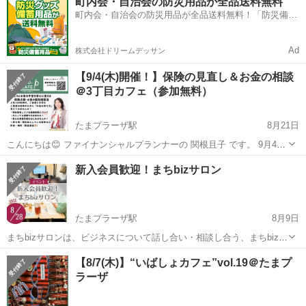
町内会・自治会の防災用品が全品送料無料
2025/9/11(木)19:00-21:00 ◆場所 まちなかbizあおば（たまプラ...
町内会・自治会の防災用品が全品送料無料！「防災備蓄
用品ドットコム」
Ad
株式会社ドリームデッサン
【9/4(木)開催！】保険の見直し＆お金の相談
＠3丁目カフェ（参加無料）
たまプラーザ駅
8月21日
こんにちは😊 ファイナンシャルプランナーの 関根且子 です。 9月4日
(木)に「たまプラーザ・3丁目カフェ」で開催される いばしょカフェ
神奈川
横浜市
たまプラーザ駅
ワークショップ
お金
新入会員歓迎！まちbizサロン
vol.20 にて、 保険点検・お金の個別相談会（無料） を行います！ ...
たまプラーザ駅
8月9日
まちbizサロンは、ビジネスについて話し合い・相談し合う、まちbiz会
員の集いの場です。 ZOOMでもご参加いただけます。 ＜開催概要＞
神奈川
横浜市
たまプラーザ駅
ワークショップ
サロン
【8/7(木)】“いばしょカフェ”vol.19＠たまプ
◆日時 2025/8/28(木)19:00-21:00 ◆場所 まちなかb...
ラーザ