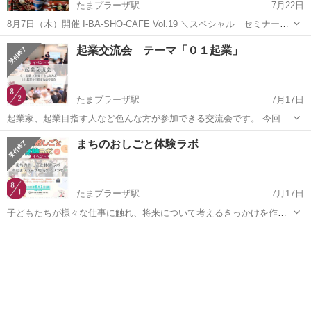
たまプラーザ駅
7月22日
8月7日（木）開催 I-BA-SHO-CAFE Vol.19 ＼スペシャル セミナー／
『売れる！マルシェディスプレイ勉強会』 〜マルシェで目を引く魅せ
神奈川
横浜市
たまプラーザ駅
ワークショップ
起業交流会 テーマ「０１起業」
方について学ぼう〜 【開催時間】13:30〜14:...
Instagram
たまプラーザ駅
7月17日
起業家、起業目指す人など色んな方が参加できる交流会です。 今回の
テーマは「０１起業（開業）をした方と０１起業を目指す方の交流
神奈川
横浜市
たまプラーザ駅
ワークショップ
フォーム
まちのおしごと体験ラボ
会」です ＜開催概要＞ ◆日時 2025/8/2(土)14:00-15:00 ◆場所 ま...
たまプラーザ駅
7月17日
子どもたちが様々な仕事に触れ、将来について考えるきっかけを作る
イベントを、たまプラーザ地域ケアプラザで開催します。 ＜開催概要
神奈川
横浜市
たまプラーザ駅
ワークショップ
＞ ◆日時 2025/8/1(金)13:00-17:00 ◆場所 たまプラーザ地域ケア
地域ケアプラザ
プ...