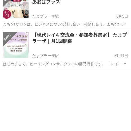
あおばプラス
たまプラーザ駅
6月5日
まちbizサロンは、ビジネスについて話し合い・相談し合う、まちbiz会
員の集いの場です。 ２号店となる新施設「まちなかbizあおばプラス」
神奈川
横浜市
たまプラーザ駅
ワークショップ
会場
【現代レイキ交流会・参加者募集🌿】 たまプ
で開催します！ ＜開催概要＞ ◆日時 2026/6/8(月)10:00-12...
ラーザ｜月1回開催
たまプラーザ駅
5月11日
はじめまして。ヒーリングコンサルタントの藤乃流香です。 「レイキ
ヒーリングってちょっと気になる…」 「瞑想やヨガに興味がある」
神奈川
横浜市
たまプラーザ駅
ワークショップ
レイキ
「地元で気の合う仲間やお友達が欲しい」 そんな気持ちで来てくださ
る方、大歓迎です🌿 難しいことは...