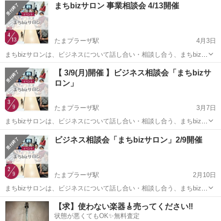
まちbizサロン 事業相談会 4/13開催
たまプラーザ駅
4月3日
まちbizサロンは、ビジネスについて話し合い・相談し合う、まちbiz会
員の集いの場です。 ＜開催概要＞ ◆日時 2026/4/13(月)10:00-12:00
神奈川
横浜市
たまプラーザ駅
ワークショップ
【 3/9(月)開催 】ビジネス相談会「まちbizサ
◆場所 まちなかbizあおば（たまプラーザ 5分） ...
ロン」
たまプラーザ駅
3月7日
まちbizサロンは、ビジネスについて話し合い・相談し合う、まちbiz会
員の集いの場です。 ＜開催概要＞ ◆日時 2026/3/9(月)10:00-12:00 ◆
神奈川
横浜市
たまプラーザ駅
ワークショップ
ビジネス相談会「まちbizサロン」2/9開催
場所 まちなかbizあおば（たまプラーザ 5分） ◆...
たまプラーザ駅
2月10日
まちbizサロンは、ビジネスについて話し合い・相談し合う、まちbiz会
員の集いの場です。 ＜開催概要＞ ◆日時 2026/2/9(月)10:00-12:00 ◆
神奈川
横浜市
たまプラーザ駅
ワークショップ
ビジネス
【求】使わない楽器🎸売ってください‼️
場所 まちなかbizあおば（たまプラーザ 5分） ◆...
状態が悪くてもOK✨無料査定