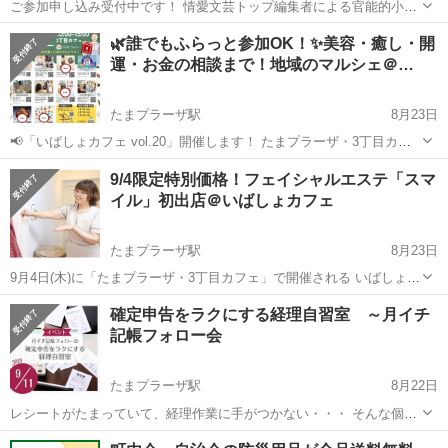
ご参加申し込み受付中です！ 情愛文芸トップ編集者による官能的小説
の読み方、書き方の奥義と、認定心理士アロマカウンセラーによる小
神奈川
横浜市
たまプラーザ駅
ワークショップ
🌿誰でもふらっと参加OK！✨美容・癒し・開
説のイメージ膨らむアロマクラフトのジョイント知と癒しの特別講座
運・お金の相談まで！地域のマルシェ＠…
ロールオンアロマ
です！ 18歳以上の男性、女...
たまプラーザ駅
8月23日
📢「いばしょカフェ vol.20」開催します！ たまプラーザ・3丁目カフ
ェで行われる、 ジモトの仲間とつながれる マルシェ＆交流イベントで
神奈川
横浜市
たまプラーザ駅
ワークショップ
温活
9/4限定特別価格！フェイシャルエステ「スマ
す。 どなたでも出入り自由♪ 入場無料✨（※カフェ内のためワンドリ
イル」初出店＠いばしょカフェ
ンク注...
たまプラーザ駅
8月23日
9月4日(木)に「たまプラーザ・3丁目カフェ」で開催される いばしょカ
フェ vol.20 にて、 ✨ フェイシャルエステ「スマイル」さんが初出
神奈川
横浜市
たまプラーザ駅
ワークショップ
確定申告をラクにする経理自習室 ～月イチ
店！ ✨ 当日は、 お顔のクレンジング → マッサージ → 毛穴・角質...
記帳フォロー会
フェイシャル
たまプラーザ駅
8月22日
レシートがたまっていて、経理作業に手がつかない・・・ そんな個人
事業主・小規模事業者のための作業会です ＜開催概要＞ ◆日時
神奈川
横浜市
たまプラーザ駅
ワークショップ