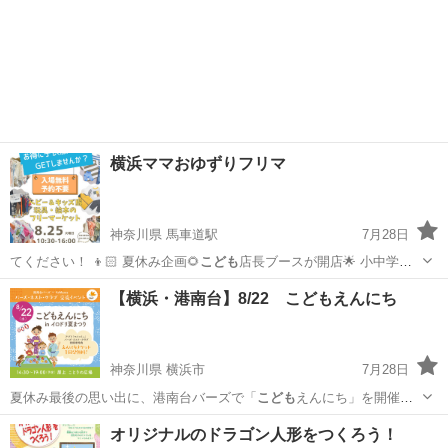
横浜ママおゆずりフリマ
神奈川県 馬車道駅
7月28日
てください！ 👦🏻 夏休み企画🌻
こども
店長ブースが開店🌟 小中学生
が自分の…
神奈川
横浜市
馬車道駅
フリーマーケット
フォトブース
【横浜・港南台】8/22 こどもえんにち
神奈川県 横浜市
7月28日
夏休み最後の思い出に、港南台バーズで「
こども
えんにち」を開催し
ます！ ✨アプ…
神奈川
横浜市
ワークショップ
アプリ
オリジナルのドラゴン人形をつくろう！