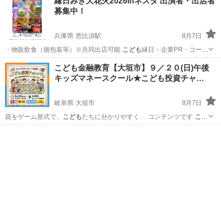
縁日みき大花火2026inネスタ 出演者・出店者
募集中！
兵庫県 恵比須駅
8月7日
・物販飲食（個包装等）※共同出店可能
こども
縁日・企業PR・コーヒ
ー・ジュース等、…
兵庫
三木市
恵比須駅
地域/お祭り
縁日
こども金融教育【大垣市】９／２０(日)午後
キッズマネースクール★こども投資チャ…
岐阜県 大垣市
8月7日
資をゲーム形式で、
こども
たちに分かりやすく… コンテンツです
こど
も
達へ【お金】という…
岐阜
大垣市
セミナー