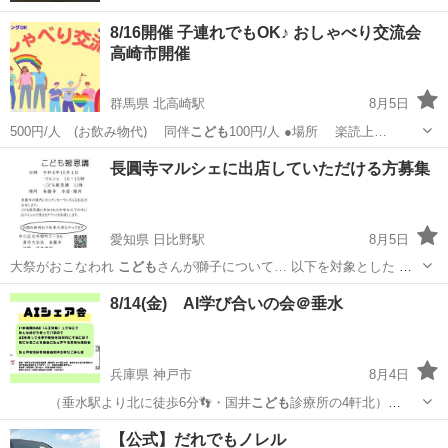
8/16開催 子連れでもOK♪ おしゃべり交流会
高崎市開催
群馬県 北高崎駅
8月5日
500円/人 (お飲み物代) 同伴
こども
100円/人 ●場所 楽読上…
群馬
高崎市
北高崎駅
その他
子連れ
長圓寺マルシェに出店していただける方募集
愛知県 日比野駅
8月5日
大祭がおこなわれ
こども
さんが獅子について… 以下を対象とした
こ
ども
報恩講(法要とアニ…
愛知
名古屋市
日比野駅
地域/お祭り
マルシェ
8/14(金) AI学び合いの会＠垂水
兵庫県 神戸市
8月4日
（垂水駅より北に徒歩6分👣・国井
こども
診療所の4軒北）
駐車場（3…
兵庫
神戸市
ワークショップ
こども
【公式】だれでもノレル