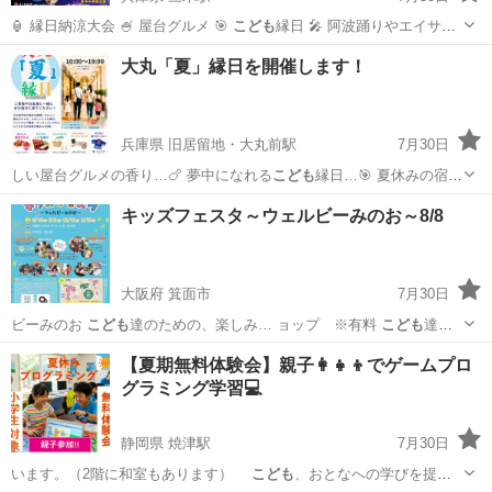
🏮 縁日納涼大会 🍧 屋台グルメ 🎯
こども
縁日 🎤 阿波踊りやエイサ
ー、キッズダ…
兵庫
三木市
三木駅
地域/お祭り
縁日
大丸「夏」縁日を開催します！
兵庫県 旧居留地・大丸前駅
7月30日
しい屋台グルメの香り…🍗 夢中になれる
こども
縁日…🎯 夏休みの宿題
にもぴったり！世…
兵庫
神戸市
旧居留地・大丸前駅
地域/お祭り
縁日
キッズフェスタ～ウェルビーみのお～8/8
大阪府 箕面市
7月30日
ビーみのお
こども
達のための、楽しみ… ョップ ※有料
こども
達が
楽しめる体験型…
大阪
箕面市
地域/お祭り
かえっこ
【夏期無料体験会】親子👩‍👧‍👦でゲームプロ
グラミング学習💻️
静岡県 焼津駅
7月30日
います。（2階に和室もあります）
こども
、おとなへの学びを提供