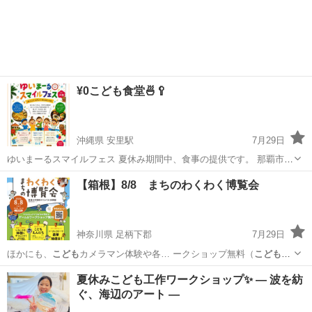
できる講師の方が…
静岡
焼津市
焼津駅
セミナー
親子
¥0こども食堂🍜🥄
沖縄県 安里駅
7月29日
ゆいまーるスマイルフェス 夏休み期間中、食事の提供です。 那覇市三
原区公民館 8/3(月)、8/10(月)、8/17(月)、8/24(月) 12:00∼13:30 ✣どな
沖縄
那覇市
安里駅
地域/お祭り
こども食堂
【箱根】8/8 まちのわくわく博覧会
たでも参加できます ✣持ち帰りはしていません ✣駐車...
神奈川県 足柄下郡
7月29日
ほかにも、
こども
カメラマン体験や各… ークショップ無料（
こども
え
んにち） ・抽…
神奈川
足柄下郡
ワークショップ
先生
夏休みこども工作ワークショップ✨ ― 波を紡
ぐ、海辺のアート ―