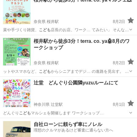
奈良県 桜井駅
8月2日
菜や手づくり雑貨、
こども
店長のお店、ワーク… てみたい」 そんな
こ
ども
からおとなまでの挑…
奈良
桜井市
桜井駅
地域/お祭り
マルシェ
桜井駅から徒歩3分！terra. co. ya🤖8月のワ
ークショップ
奈良県 桜井駅
8月2日
ットやスマホなど、
こども
からシニアまでデジ… の進路を見出す。
こ
ども
向けプログラミング…
奈良
桜井市
桜井駅
地域/お祭り
寺子屋
辻堂 どんぐり公園隣yuzuルームにて
神奈川県 辻堂駅
8月1日
どんぐり
こども
マルシェを開催します ワークショップ…
神奈川
茅ヶ崎市
辻堂駅
ワークショップ
どんぐり
自社ローンに頼らず車にノレル
理想のクルマがあるけど審査に通らない方へ