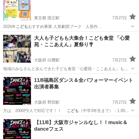
東京都 国立駅
7月27日
2026年
こども
おすすめ事業 人形劇団プーク 人形作…
東京
国立市
国立駅
ワークショップ
オリジナル
大人も子どもも大集合！こども食堂 「心愛
苑・ここあえん」夏祭り🎐
大阪府 白鷺駅
7月27日
地域のみなさんと歩んできた子ども食堂「心愛苑・ここあえん」も今
年で4年目に入ります。 今回の子ども食堂・夏祭りは、あえて旧暦の
大阪
堺市
白鷺駅
地域/お祭り
子ども食堂
11/8福島区ダンス＆全パフォーマーイベント
七夕（8月19日）に合わせたスペシャルな内容です！ 子どもたちやご
出演者募集
家族はもちろん、地域の大人の...
大阪府 野田駅
7月27日
方は、2000円/人で対応です！！
こども
（中学3年生まで）：1,000
円／人 …
大阪
大阪市
野田駅
地域/お祭り
パフォーマー
【11/8】大阪市ジャンルなし！！music＆
danceフェス