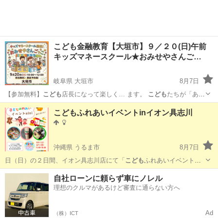
こども金融教育【大垣市】９／２０(日)午前
キッズマネースクール★おみせやさんご…
岐阜県 大垣市
8月7日
【参加無料】
こども
店長になって楽しく… ます。
こども
たちが「ある
ヒミツ…
岐阜
大垣市
セミナー
キッズマネースクール
こどもふれあいイベントinイオン具志川
沖縄県 うるま市
8月7日
日（日）の２日間、イオン具志川店にて「
こども
ふれあいイベント
mini」は８日の土曜…
沖縄
うるま市
ワークショップ
こども
自社ローンに頼らず車にノレル
理想のクルマがあるけど審査に通らない方へ
Ad
（株）ICT