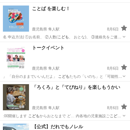
ことば を楽しむ！
鹿児島県 隼人駅
8月6日
名 申込方法| ①お名前、 ②人数(
こども
、 おとな)、 ③連絡先をご連絡
くだ…
鹿児島
霧島市
隼人駅
地域/お祭り
会場
トークイベント
鹿児島県 隼人駅
8月6日
」 「自分のままでいいんだよ」
こども
たちの「いのち」と「可能性」
を社会の…
鹿児島
霧島市
隼人駅
地域/お祭り
まほろば
「ろくろ」と「てびねり」を楽しもうかい
鹿児島県 隼人駅
8月6日
:00開催します
こども
からおとなまで ど… 内各地の児童施設ご
こども
たちを楽しませまく… お名前、 ②人数(
こども
、 おとな)、 ③…
鹿児島
霧島市
隼人駅
地域/お祭り
Instagram
【公式】だれでもノレル