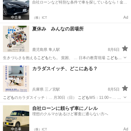
自社ローンなど特別な条件で車を探しているなら！金利
0%で車をご提供、ノレル独自与信システム。
Ad
（株）ICT
夏休み みんなの居場所
鹿児島県 隼人駅
8月6日
生きづらさを抱える
こども
たち。 貧困、 … 日本の教育現場
こども
た
ちが、 自分がじ… です。 すべての
こども
たちの「違い」と … 。 一
鹿児島
霧島市
隼人駅
地域/お祭り
こども
カラダスイッチ、どこにある？
人ひとりの
こども
たちの「いのち」を… ださい。 まず、
こども
たちが
幸せでありま…
兵庫県 三ノ宮駅
8月5日
こども
のカラダスイッチ：… 月30日（日）
こども
WS：11:00～… 対
象年齢：
こども
WS：5歳～小学生… オル 講師：
こども
WS 高瀬瑶子
兵庫
神戸市
三ノ宮駅
ワークショップ
こども
自社ローンに頼らず車にノレル
/…
理想のクルマがあるけど審査に通らない方へ
Ad
（株）ICT