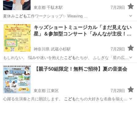
東京都 千駄木駅
7月29日
夏休み
こども
工作ワークショップ✨ Weaving …
東京
台東区
千駄木駅
ワークショップ
海辺
キッズショートミュージカル「まだ見えない
星」＆参加型コンサート「みんなが主役！…
神奈川県 武蔵小杉駅
7月29日
もしれない。 悩みや迷いを抱えた
こども
たちが、 ふしぎな「星の広
場」で出会…
神奈川
川崎市
武蔵小杉駅
コンサート/ショー
生演奏
【親子50組限定！無料ご招待】夏の音楽会
東京都 江東区
7月29日
心躍る生演奏と共に朗読します。
こども
たちの大好きな名曲を揃えた
歌ステージも…
東京
江東区
コンサート/ショー
ステージ