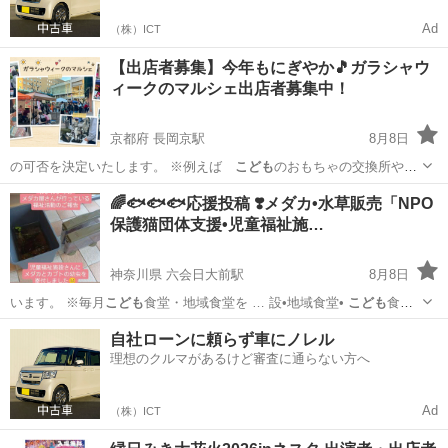
Ad
（株）ICT
【出店者募集】今年もにぎやか🎵ガラシャウ
ィークのマルシェ出店者募集中！
京都府 長岡京駅
8月8日
の可否を決定いたします。 ※例えば
こども
のおもちゃの交換所や、
SDGSの観点か…
京都
長岡京市
長岡京駅
地域/お祭り
マルシェ
🌈🐟️🐟️🐟️応援投稿 ❣️メダカ•水草販売「NPO
保護猫団体支援•児童福祉施…
神奈川県 六会日大前駅
8月8日
います。 ※毎月
こども
食堂・地域食堂を … 設•地域食堂•
こども
食堂
の応援を一緒に…
神奈川
藤沢市
六会日大前駅
その他
メダカ
自社ローンに頼らず車にノレル
理想のクルマがあるけど審査に通らない方へ
Ad
（株）ICT