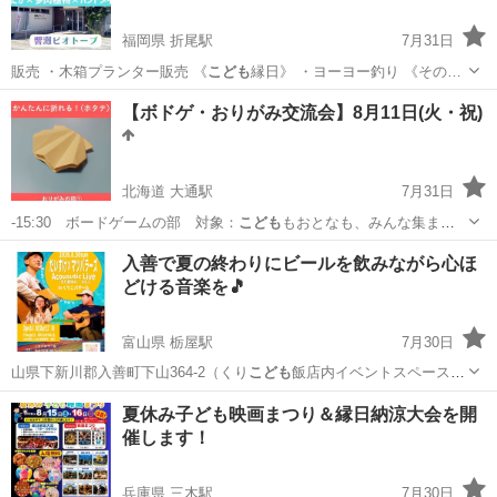
福岡県 折尾駅
7月31日
販売 ・木箱プランター販売 《
こども
縁日》 ・ヨーヨー釣り 《その…
福岡
北九州市
折尾駅
地域/お祭り
めだか
【ボドゲ・おりがみ交流会】8月11日(火・祝)
北海道 大通駅
7月31日
-15:30 ボードゲームの部 対象：
こども
もおとなも、みんな集ま
れ！ ＊各部定…
北海道
札幌市
大通駅
ワークショップ
フードロス
入善で夏の終わりにビールを飲みながら心ほ
どける音楽を🎵
富山県 栃屋駅
7月30日
山県下新川郡入善町下山364-2（くり
こども
飯店内イベントスペース）
ご予約・お…
富山
下新川郡
栃屋駅
コンサート/ショー
Instagram
夏休み子ども映画まつり＆縁日納涼大会を開
催します！
兵庫県 三木駅
7月30日