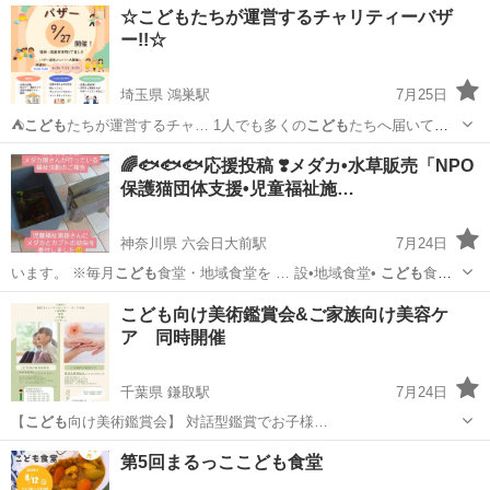
☆こどもたちが運営するチャリティーバザ
ー!!☆
埼玉県 鴻巣駅
7月25日
⛺️
こども
たちが運営するチャ… 1人でも多くの
こども
たちへ届いてほ
しい… です✨ ・衣類(
こども
服・おとな服)←状…
埼玉
鴻巣市
鴻巣駅
フリーマーケット
バザー
🌈🐟️🐟️🐟️応援投稿 ❣️メダカ•水草販売「NPO
保護猫団体支援•児童福祉施…
神奈川県 六会日大前駅
7月24日
います。 ※毎月
こども
食堂・地域食堂を … 設•地域食堂•
こども
食堂
の応援を一緒に…
神奈川
藤沢市
六会日大前駅
その他
メダカ
こども向け美術鑑賞会&ご家族向け美容ケ
ア 同時開催
千葉県 鎌取駅
7月24日
【
こども
向け美術鑑賞会】 対話型鑑賞でお子様…
千葉
千葉市
鎌取駅
ワークショップ
こども
第5回まるっここども食堂