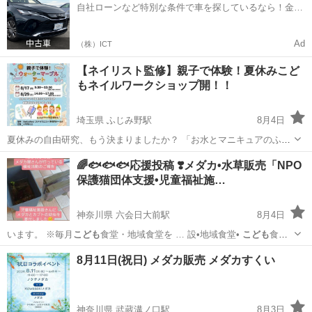
自社ローンなど特別な条件で車を探しているなら！金利
0%で車をご提供、ノレル独自与信システム。
Ad
（株）ICT
【ネイリスト監修】親子で体験！夏休みこど
もネイルワークショップ開！！
埼玉県 ふじみ野駅
8月4日
夏休みの自由研究、もう決まりましたか？ 「お水とマニキュアのふし
ぎ！ウォーターマーブル・ネイルアート」のワークショップを開催し
埼玉
ふじみ野市
ふじみ野駅
ワークショップ
🌈🐟️🐟️🐟️応援投稿 ❣️メダカ•水草販売「NPO
ます！ 水の上にマニキュアを浮かべて、自分だけの特別な模様を作っ
保護猫団体支援•児童福祉施…
マニキュア
てみよう✨ みん...
神奈川県 六会日大前駅
8月4日
います。 ※毎月
こども
食堂・地域食堂を … 設•地域食堂•
こども
食堂
の応援を一緒に…
神奈川
藤沢市
六会日大前駅
その他
メダカ
8月11日(祝日) メダカ販売 メダカすくい
神奈川県 武蔵溝ノ口駅
8月3日