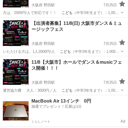
大阪府 野田駅
7月25日
方は、2000円/人で対応です！！
こども
（中学3年生まで）：1,000
円／人 …
大阪
大阪市
野田駅
地域/お祭り
dance
【出演者募集】11/8(日) 大阪市ダンス＆ミュ
ージックフェス
大阪府 野田駅
7月25日
いただける方は、1人2000円/人
こども
（中学3年生まで）：1,000円
／人 …
大阪
大阪市
野田駅
地域/お祭り
出演者
11/8【大阪市】ホールでダンス＆musicフェ
ス開催！！！
大阪府 野田駅
7月25日
運営協力費 大人：3000円／人
こども
（中学3年生まで）：1,000
円／人 …
大阪
大阪市
野田駅
地域/お祭り
フェス
MacBook Air 13インチ 0円
抽選でプレゼント！応募は1分
Ad
くらしノート