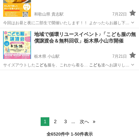
和歌山県 貴志駅
7月22日
今回はお昼と夜に二部生で開催いたします！！ よかったらお越し下さ
い！
和歌山
紀の川市
貴志駅
その他
こども食堂
地域で循環リユースイベント♪「こども服の無
償譲渡会＆無料回収」栃木県小山市開催
栃木県 小山駅
7月21日
サイズアウトした
こども
服を、これから着る…
こども
達へお譲りして
リユ… 活動を通して未来の
こども
達へとバトンを繋い… 【お好きな
こ
栃木
宇都宮市
小山駅
育児
こども
ども
服ありましたらお譲… 【イベント開催中は
こども
服の回収、絵本
の回… ゼットに眠って...
1
2
3
...
次へ
全6520件中 1-50件表示