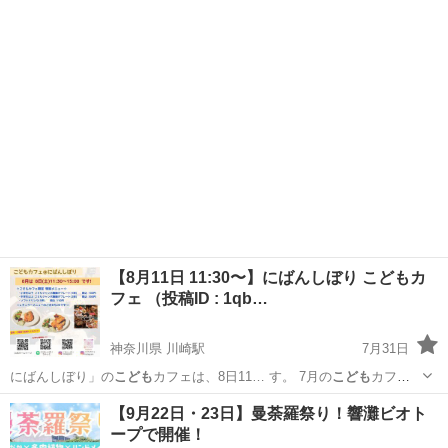
東京
新宿区
新宿駅
パーティー
飲み会
【8月11日 11:30〜】にばんしぼり こどもカ
フェ （投稿ID : 1qb…
神奈川県 川崎駅
7月31日
にばんしぼり」の
こども
カフェは、8日11… す。 7月の
こども
カフェ
も好評でした…
神奈川
川崎市
川崎駅
地域/お祭り
こども
【9月22日・23日】曼荼羅祭り！響灘ビオト
ープで開催！