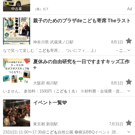
Ad
（株）ICT
親子のためのプラザdeこども寄席 Theラスト
神奈川県 武蔵溝ノ口駅
8月1日
なで笑って楽しむ「
こども
寄席」、ついにフィ… 上） ・
こど
も
券：1,000円 … 枚で、おとな1名と
こども
1名（4歳～17歳… 購入は
神奈川
川崎市
武蔵溝ノ口駅
コンサート/ショー
寄席
夏休みの自由研究を一日ですますキッズ工作
できません。
こども
寄席のチケットに加…
大阪府 相川駅
8月1日
いません。 参加料：1500円（
こども
１名） ※材料費・会場費・資料
等準備…
大阪
吹田市
相川駅
その他
自由研究
イベント一覧🩷
東京都 新宿駅
7月31日
23日(日) 11:00〜17:30@
こども
自然公園 🔵横浜BBQイベント 28…