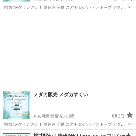
遊びに来てください！ 夏休み 子供
こども
めだか ビオトープ アクア
リウム 溝…
神奈川
川崎市
武蔵溝ノ口駅
地域/お祭り
メダカ
メダカ販売 メダカすくい
神奈川県 武蔵溝ノ口駅
8月2日
遊びに来てください！ 夏休み 子供
こども
めだか ビオトープ アクア
リウム 溝…
神奈川
川崎市
武蔵溝ノ口駅
地域/お祭り
メダカ
桜井駅から徒歩3分！terra. co. yaマルシェ🎪