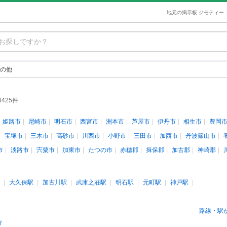
地元の掲示板 ジモティー
の他
4425件
姫路市
尼崎市
明石市
西宮市
洲本市
芦屋市
伊丹市
相生市
豊岡
宝塚市
三木市
高砂市
川西市
小野市
三田市
加西市
丹波篠山市
市
淡路市
宍粟市
加東市
たつの市
赤穂郡
揖保郡
加古郡
神崎郡
大久保駅
加古川駅
武庫之荘駅
明石駅
元町駅
神戸駅
路線・駅
介