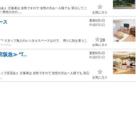
ィブ交流会♬ 主催者は 女性ですので 女性の方お一人様でも 安心してご
性の方の ...
お気に入り
更新8月1日
ース
作成8月1日
28
`* スタッフ無人のレンタルスペースなので、 周りに気を遣うこ
- ...
お気に入り
更新8月1日
阪急≫ *T...
作成8月1日
 U* アクティブ交流会♬ 主催者は 女性ですので 女性の方お一人様でも 安心
.
お気に入り