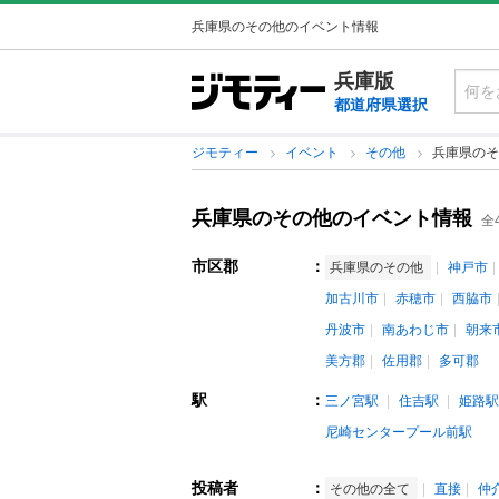
兵庫県のその他のイベント情報
兵庫版
都道府県選択
ジモティー
イベント
その他
兵庫県のそ
兵庫県のその他のイベント情報
全
市区郡
：
兵庫県のその他
神戸市
加古川市
赤穂市
西脇市
丹波市
南あわじ市
朝来
美方郡
佐用郡
多可郡
駅
：
三ノ宮駅
住吉駅
姫路駅
尼崎センタープール前駅
投稿者
：
その他の全て
直接
仲