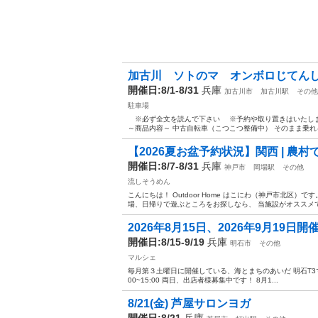
加古川 ソトのマ オンボロじてん
開催日:8/1-8/31
兵庫
加古川市
加古川駅
その他
駐車場
※必ず全文を読んで下さい ※予約や取り置きはいたし
～商品内容～ 中古自転車（こつこつ整備中） そのまま乗れる
【2026夏お盆予約状況】関西 | 農村
開催日:8/7-8/31
兵庫
神戸市
岡場駅
その他
流しそうめん
こんにちは！ Outdoor Home はこにわ（神戸市北区）
場、日帰りで遊ぶところをお探しなら、 当施設がオススメです
2026年8月15日、2026年9月19日開
開催日:8/15-9/19
兵庫
明石市
その他
マルシェ
毎月第３土曜日に開催している、海とまちのあいだ 明石T3マルシェです
00~15:00 両日、出店者様募集中です！ 8月1...
8/21(金) 芦屋サロンヨガ
開催日:8/21
兵庫