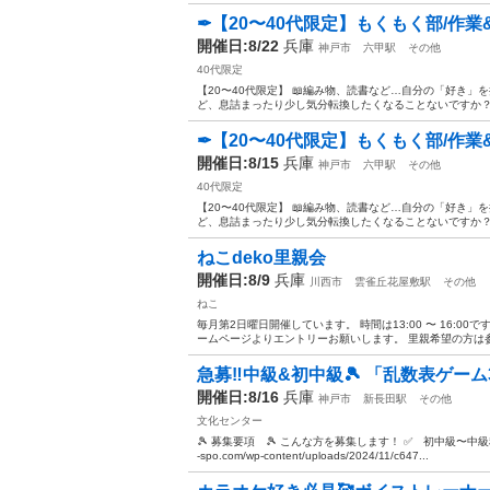
✒【20〜40代限定】もくもく部/作業&趣
開催日:8/22
兵庫
神戸市
六甲駅
その他
40代限定
【20〜40代限定】 📖編み物、読書など…自分の「好き」
ど、息詰まったり少し気分転換したくなることないですか？ 
✒【20〜40代限定】もくもく部/作業&趣
開催日:8/15
兵庫
神戸市
六甲駅
その他
40代限定
【20〜40代限定】 📖編み物、読書など…自分の「好き」
ど、息詰まったり少し気分転換したくなることないですか？ 
ねこdeko里親会
開催日:8/9
兵庫
川西市
雲雀丘花屋敷駅
その他
ねこ
毎月第2日曜日開催しています。 時間は13:00 〜 16:
ームページよりエントリーお願いします。 里親希望の方は参加
急募‼️中級&初中級🎾 「乱数表ゲーム
開催日:8/16
兵庫
神戸市
新長田駅
その他
文化センター
🎾 募集要項 🎾 こんな方を募集します！ ✅ 初中級〜中級程度
-spo.com/wp-content/uploads/2024/11/c647...