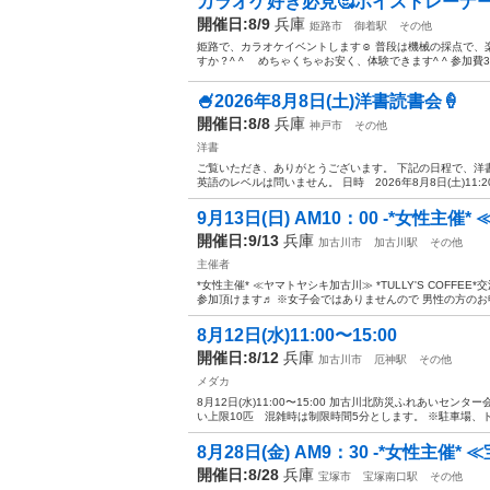
カラオケ好き必見🥰ボイストレーナ
開催日:8/9
兵庫
姫路市
御着駅
その他
姫路で、カラオケイベントします☺️ 普段は機械の採点で
すか？^ ^ めちゃくちゃお安く、体験できます^ ^ 参加費350
🍧2026年8月8日(土)洋書読書会🍦
開催日:8/8
兵庫
神戸市
その他
洋書
ご覧いただき、ありがとうございます。 下記の日程で、洋
英語のレベルは問いません。 日時 2026年8月8日(土)11:20～1
9月13日(日) AM10：00 -*女性主催*
開催日:9/13
兵庫
加古川市
加古川駅
その他
主催者
*女性主催* ≪ヤマトヤシキ加古川≫ *TULLY'S COFF
参加頂けます♬ ※女子会ではありませんので 男性の方のお申し
8月12日(水)11:00〜15:00
開催日:8/12
兵庫
加古川市
厄神駅
その他
メダカ
8月12日(水)11:00〜15:00 加古川北防災ふれあいセ
い上限10匹 混雑時は制限時間5分とします。 ※駐車場、
8月28日(金) AM9：30 -*女性主催* ≪
開催日:8/28
兵庫
宝塚市
宝塚南口駅
その他