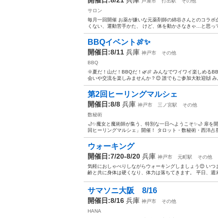
芦屋市
打出駅
その他
サロン
毎月一回開催 お薬が嫌いな元薬剤師の綿谷さんとのコラボ
くない、運動苦手かた、 けど、体を動かさなきゃ…と思ってい
BBQイベント🍖✨️
開催日:8/11
兵庫
神戸市
その他
BBQ
🌞夏だ！山だ！BBQだ！🌿🍖 みんなでワイワイ楽しめ
会いや交流を楽しみませんか？😊 誰でもご参加大歓迎🙌 みん
第2回ヒーリングマルシェ
開催日:8/8
兵庫
神戸市
三ノ宮駅
その他
数秘術
🌙✨魔女と魔術師が集う、特別な一日へようこそ✨🌙 扉を
回ヒーリングマルシェ」開催！ タロット・数秘術・西洋占星
ウォーキング
開催日:7/20-8/20
兵庫
神戸市
元町駅
その他
気軽におしゃべりしながらウォーキングしましょう😊 い
齢と共に身体は硬くなり、体力は落ちてきます。 平日、週
サマソニ大阪 8/16
開催日:8/16
兵庫
神戸市
その他
HANA