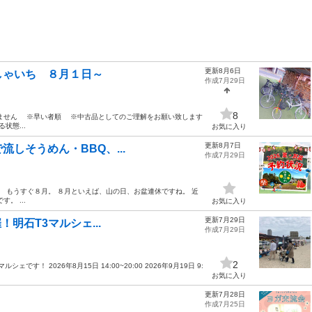
更新8月6日
しゃいち ８月１日～
作成7月29日
8
ません ※早い者順 ※中古品としてのご理解をお願い致します
状態...
お気に入り
更新8月7日
で流しそうめん・BBQ、...
作成7月29日
です。 もうすぐ８月。 ８月といえば、山の日、お盆連休ですね。 近
。 ...
お気に入り
更新7月29日
催！明石T3マルシェ...
作成7月29日
2
！ 2026年8月15日 14:00~20:00 2026年9月19日 9:
お気に入り
更新7月28日
作成7月25日