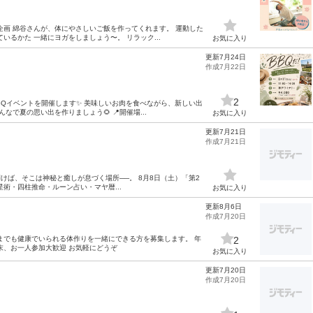
企画 綿谷さんが、体にやさしいご飯を作ってくれます。 運動した
るかた 一緒にヨガをしましょう〜。 リラック...
お気に入り
更新7月24日
作成7月22日
2
るBBQイベントを開催します✨ 美味しいお肉を食べながら、新しい出
なで夏の思い出を作りましょう🌻 📍開催場...
お気に入り
更新7月21日
作成7月21日
開けば、そこは神秘と癒しが息づく場所──。 8月8日（土）「第2
術・四柱推命・ルーン占い・マヤ暦...
お気に入り
更新8月6日
作成7月20日
つまでも健康でいられる体作りを一緒にできる方を募集します。 年
2
末、お一人参加大歓迎 お気軽にどうぞ
お気に入り
更新7月20日
作成7月20日