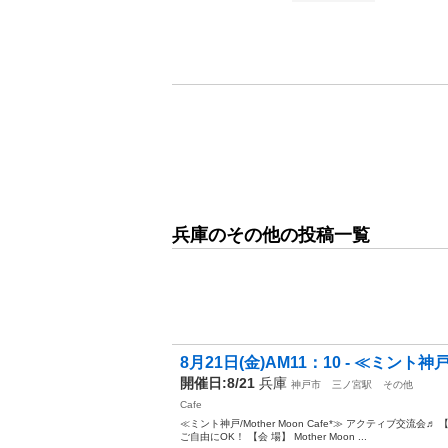
兵庫のその他の投稿一覧
8月21日(金)AM11：10 - ≪ミント神戸/Mo
開催日:8/21
兵庫
神戸市
三ノ宮駅
その他
Cafe
≪ミント神戸/Mother Moon Cafe*≫ アクティブ交流会♬ 
ご自由にOK！ 【会 場】 Mother Moon ...