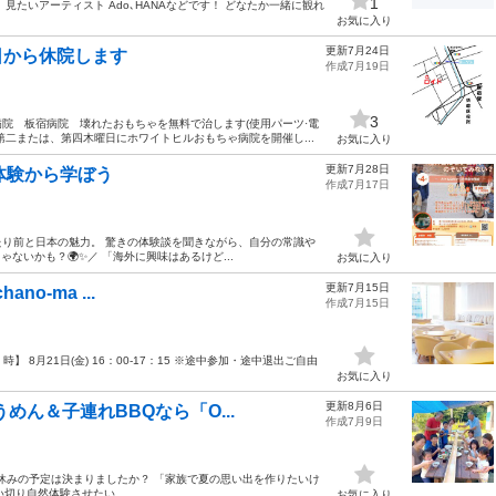
1
 見たいアーティスト Ado､HANAなどです！ どなたか一緒に観れ
お気に入り
更新7月24日
日から休院します
作成7月19日
3
院 板宿病院 壊れたおもちゃを無料で治します(使用パーツ·電
二または、第四木曜日にホワイトヒルおもちゃ病院を開催し...
お気に入り
更新7月28日
実体験から学ぼう
作成7月17日
り前と日本の魅力。 驚きの体験談を聞きながら、自分の常識や
ないかも？🌍✨／ 「海外に興味はあるけど...
お気に入り
更新7月15日
no-ma ...
作成7月15日
時】 8月21日(金) 16：00-17：15 ※途中参加・途中退出ご自由
お気に入り
更新8月6日
めん＆子連れBBQなら「O...
作成7月9日
・お盆休みの予定は決まりましたか？ 「家族で夏の思い出を作りたいけ
切り自然体験させたい...
お気に入り