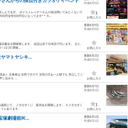
ーさんからの採点付きカラオケイベント
作成8月5日
、楽しんでる方、 ボイストレーナーさんの採点聞いてみたくないで
1
0円女性500円引になってます^ ^ カ...
お気に入り
更新8月5日
作成8月5日
書読書会を開催致します。 会話は全て日本語で行います。 また、
2:20 開催...
お気に入り
更新8月2日
 ≪ヤマトヤシキ...
作成8月2日
EE*交流会♬ 主催者は 女性ですので 女性の方お一人様でも 安心してご
込みも ...
お気に入り
更新8月7日
作成8月1日
1
ンター会議室にて、 メダカすくい 販売会を開催します。 ※メダカすく
トイレあります。
お気に入り
更新8月1日
宝塚劇場前/K...
作成8月1日