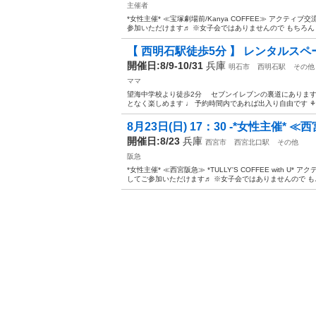
主催者
*女性主催* ≪宝塚劇場前/Kanya COFFEE≫ アクテ
参加いただけます♬ ※女子会ではありませんので もちろん！男
【 西明石駅徒歩5分 】 レンタルスペ
開催日:8/9-10/31
兵庫
明石市
西明石駅
その他
ママ
望海中学校より徒歩2分 セブンイレブンの裏道にあります´
となく楽しめます ♩ 予約時間内であれば出入り自由です ⚘ ‪- - - 
8月23日(日) 17：30 -*女性主催* ≪西宮
開催日:8/23
兵庫
西宮市
西宮北口駅
その他
阪急
*女性主催* ≪西宮阪急≫ *TULLY'S COFFEE with
してご参加いただけます♬ ※女子会ではありませんので も..