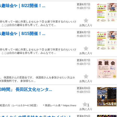
更新8月7日
味会✨｜8/22開催！...
作成8月7日
を持ち寄って一緒に作業しませんか？😊 お家で作業するのもいいけ
ここは自分の趣味を持ち寄って、みんなでそ...
お気に入り
更新8月7日
味会✨｜8/15開催！...
作成8月7日
を持ち寄って一緒に作業しませんか？😊 お家で作業するのもいいけ
ここは自分の趣味を持ち寄って、みんなでそ...
お気に入り
更新8月7日
作成8月7日
00です。 保護猫さんの里親会です。 保護猫さんを参加させたい方はホ
費無料です。 参加猫ちゃ...
お気に入り
更新8月6日
3時間」 長田区文化センタ...
作成8月5日
1
の方（レベル3.0〜4.5程度） ＊簡易レベル表＊https://neo
お気に入り
更新8月5日