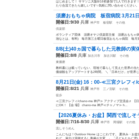
はじめまして！ サマソニ大阪8/16初参加で1人で行きます！
たり合流できたら嬉しいです✨気軽に問い合わせください。
須磨おもちゃ病院 板宿病院 3月21
開催日:9/30
兵庫
神戸市
板宿駅
その他
倶楽部
ボランティア団体 須磨オヤジ倶楽部主催 須磨おもちゃ病
池なとは、有料) 毎月第三土曜日板宿おもちゃ病院 毎月第
8/8(土)40ヵ国で暮らした元教師の
開催日:8/8
兵庫
加古川市
加古川駅
その他
東播磨
教科書には載っていない、現地で暮らして見えた世界の当た
価値観をアップデートする2時間。 ＼「日本だけ」が世界じゃ
8月21日(金) 16：00-≪三宮クレフィ/cha
開催日:8/21
兵庫
神戸市
三ノ宮駅
その他
徒歩
≪三宮クレフィ/chano-ma 神戸≫ アクティブ交流会♬ 【日 
にOK！ 【会 場】 chano-ma 神戸≪チャノマ≫ h...
【2026夏休み・お盆】関西で流しそう
開催日:7/16-8/30
兵庫
神戸市
岡場駅
その他
流しそうめん
こんにちは！Outdoor Home はこにわです。 夏休み
れど、遠出は混雑するし準備が大変...」 「子どもたちに思い