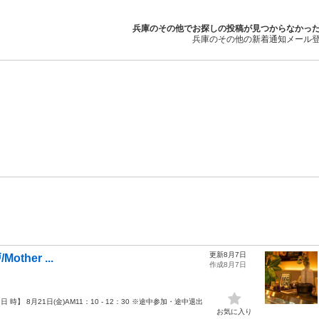
兵庫のその他でお探しの投稿が見つからなかっ
兵庫のその他の新着通知メール
更新8月7日
ther ...
作成8月7日
【日 時】 8月21日(金)AM11：10 - 12：30 ※途中参加・途中退出
お気に入り