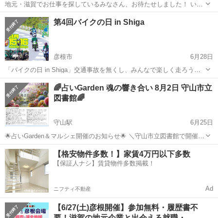
地元・滋賀でお仕事を探しているみなさん、お待たせしました！ いよ
いよ今週末です！ 7月4日(土)に、草津駅スグの「キラリエ草津」で、
滋賀
草津市
草津駅
その他
キラリエ
第4回バイクの日 in Shiga
エリア最大級の合同企業面談会を開催します！ 人口が多く活気ある滋
賀南部エリアでの開...
彦根市
6月28日
「バイクの日 in Shiga」交通事故を無くし、みんなで楽しく走ろう滋
賀！ 8月15日、16日の2日間、交通事故撲滅を掲げながらライダーたち
滋賀
彦根市
その他
🌈占いGarden 魂の響き合い 8月2日 守山市立
がびわ湖を一周しながら道の駅等で交通安全啓発を行います。 道の駅
図書館🌈
では素敵なノベ...
守山駅
6月25日
🌟占いGarden＆マルシェ開催のお知らせ🌟 ＼守山市立図書館で開催✨
／ 占い・ヒーリング・ハンドメイドが集う人気イベント 「占い
滋賀
守山市
守山駅
その他
マルシェ
【格安物件多数！】家賃4万円以下多数
Garden＆マルシェ」を開催いたします😊 📅日時 2026年8月2日（...
【保証人ナシ】賃貸物件多数掲載！
Ad
ニフティ不動産
【6/27(土)彦根開催】参加無料・履歴書不
要！滋賀の地元企業と出会える就職・…