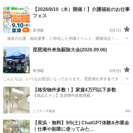
【2026/9/10（木）開催！】介護福祉のお仕事
フェス
草津駅
8月7日
「滋賀の介護・福祉業界」に特化した求職イベント、開催決定！
✼••┈┈┈┈┈┈┈┈┈┈┈┈┈┈┈••✼ 介護・福祉のお仕事フェス＜草津会場＞
滋賀
草津市
草津駅
その他
フェス
琵琶湖外来魚駆除大会(2026.09.06)
開催日：2026年9月10日（木） ✼••┈┈┈┈┈┈┈┈┈┈┈┈...
草津駅
8月5日
こんにちは、いつもお世話になっております。琵琶湖を戻す会です。
本年度後半駆除大会開始のお知らせです。
滋賀
草津市
草津駅
その他
会場
【格安物件多数！】家賃4万円以下多数
https://biwako.eco.coocan.jp/2026-09-06/2026-09-06a.html...
【保証人ナシ】賃貸物件多数掲載！
Ad
ニフティ不動産
【長浜・無料】9/5(土) ChatGPT体験&作業会
｜仕事や副業に使ってみた…