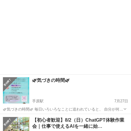
ださい💕 日時:8月2日（日）11時から15時 場所: Oh!Me大津テラス 3階
滋賀
大津市
石場駅
その他
室内の為雨でも開催します。
🌿気づきの時間🌿
手原駅
7月27日
🌿気づきの時間🌿 毎日いろいろなことに追われていると、 自分が何を
感じているのか❓ 本当はどうしたいのか❓ わからなくなることがあり
滋賀
栗東市
手原駅
その他
ランチ
【初心者歓迎】8/2（日）ChatGPT体験作業
ます。 この時間は、 答えを探す場所ではなく、 「自分で気づく」 こ
会｜仕事で使えるAIを一緒に始…
とを大切にす...