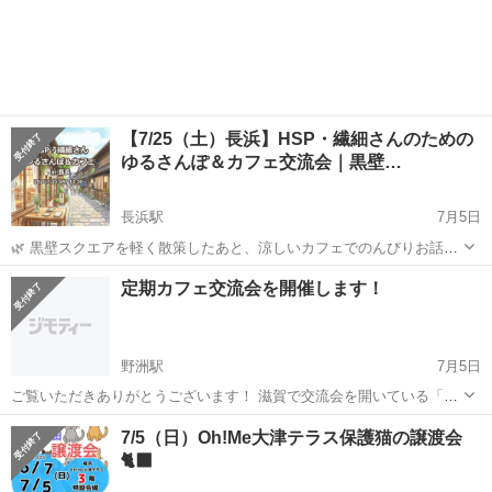
【7/25（土）長浜】HSP・繊細さんのための
ゆるさんぽ＆カフェ交流会｜黒壁…
長浜駅
7月5日
🌿 黒壁スクエアを軽く散策したあと、涼しいカフェでのんびりお話し
する小さな会 こんにちは、HSPゆるさんぽ事務局のTAKASHIです。
滋賀
長浜市
長浜駅
その他
HSP
定期カフェ交流会を開催します！
考えすぎてしまうタイプのHSPです。 このおさんぽ会は、HSP・繊細
さんが...
野洲駅
7月5日
ご覧いただきありがとうございます！ 滋賀で交流会を開いている「縁
川 -engawa-」の細川と申します 「滋賀っておしゃれなカフェ、多くな
滋賀
野洲市
野洲駅
その他
60代
7/5（日）Oh!Me大津テラス保護猫の譲渡会
い？」 ある日ふと思ったのがきっかけで、カフェ好きさんが集まって
🐈‍⬛
ゆったりお茶...