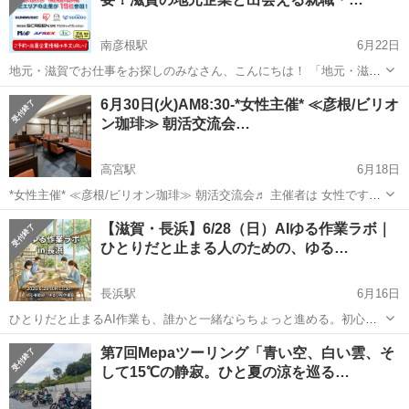
南彦根駅
6月22日
地元・滋賀でお仕事をお探しのみなさん、こんにちは！ 「地元・滋賀
で新しい仕事を探している」 「正社員として安定して働きたい！」
滋賀
彦根市
南彦根駅
その他
会場
6月30日(火)AM8:30-*女性主催* ≪彦根/ビリオ
「未経験だけど、どんな企業があるか話を聞いてみたい」 そんな方に
ン珈琲≫ 朝活交流会…
ぴったりの就職・...
高宮駅
6月18日
*女性主催* ≪彦根/ビリオン珈琲≫ 朝活交流会♬ 主催者は 女性ですの
で 女性の方お一人様でも 安心してご参加頂けます♬ ※女子会ではあ
滋賀
彦根市
高宮駅
その他
ビリオン珈琲
【滋賀・長浜】6/28（日）AIゆる作業ラボ｜
りませんので 男性の方のお申し込みも 大歓迎です！ 【日 ...
ひとりだと止まる人のための、ゆる…
長浜駅
6月16日
ひとりだと止まるAI作業も、誰かと一緒ならちょっと進める。初心者
歓迎・少人数のゆるいAI作業会。長浜さざなみタウンで開催。 ---
滋賀
長浜市
長浜駅
その他
ひとり
第7回Mepaツーリング「青い空、白い雲、そ
「ChatGPTって気になるけど、ひとりで始めるのはちょっと……」──
して15℃の静寂。ひと夏の涼を巡る…
わかり...