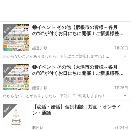
❷イベント その他【彦根市の皆様～各月
の“8”が付くお日にちに開催！ご新規様整…
能登川駅
7月26日
わからないことがありましたら、下記にてご対応しますね！
https://lin.ee/ALMeD11 ↑もしくは「ライン」で『@002ideed』まで！
滋賀
彦根市
能登川駅
その他
❶イベント その他【大津市の皆様～各月
■■■■■■■ご覧いただき有...
の“8”が付くお日にちに開催！ご新規様整…
能登川駅
7月26日
わからないことがありましたら、下記にてご対応しますね！
https://lin.ee/ALMeD11 ↑もしくは「ライン」で『@002ideed』まで！
滋賀
大津市
能登川駅
その他
無料
【恋活・婚活】個別相談｜対面・オンライ
■■■■■■■ご覧いただき有...
ン・通話
膳所駅
7月24日