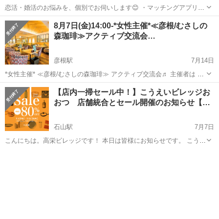
恋活・婚活のお悩みを、個別でお伺いします😊 ・マッチングアプリの
プロフィール添削 ・写真選び、服装や外見のアドバイス ・メッセー
滋賀
大津市
膳所駅
その他
オンライン
8月7日(金)14:00-*女性主催*≪彦根/むさしの
ジ、LINEの添削 ・初デートや会話のアドバイス ・好きな人へのアプ
森珈琲≫アクティブ交流会…
ローチ方法 ・交際中のお悩...
彦根駅
7月14日
*女性主催* ≪彦根/むさしの森珈琲≫ アクティブ交流会♬ 主催者は 女
性ですので 女性の方お一人様でも 安心してご参加頂けます♬ ※女子
滋賀
彦根市
彦根駅
その他
主催者
【店内一掃セール中！】こうえいビレッジお
会ではありませんので 男性の方のお申し込みも 大歓迎です！ ...
おつ 店舗統合とセール開催のお知らせ【…
石山駅
7月7日
こんにちは。高栄ビレッジです！ 本日は皆様にお知らせです。 こうえ
いビレッジおおつにございます、２つのお店 「Hand’s up!」と「＋
滋賀
大津市
石山駅
その他
LDK」がこのたび 統合して１つのお店になります！！ 滋賀県初の...