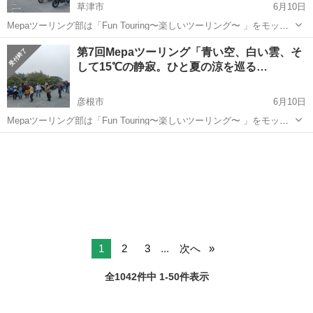
草津市
6月10日
Mepaツーリング部は「Fun Touring〜楽しいツーリング〜 」をモット
ーにマナーの良い走りと交流を目的としたツーリングを開催するサー
滋賀
草津市
その他
第7回Mepaツーリング「青い空、白い雲、そ
クルです。 ★途中合流、途中離脱OKですが、事前に申告をお願いし
して15℃の静寂。ひと夏の涼を巡る…
ます。 ★出発時...
彦根市
6月10日
Mepaツーリング部は「Fun Touring〜楽しいツーリング〜 」をモット
ーにマナーの良い走りと交流を目的としたツーリングを開催するサー
滋賀
彦根市
その他
道の駅
クルです。 ★途中合流、途中離脱OKですが、事前に申告をお願いし
ます。 ★出発時...
1
2
3
...
次へ
全1042件中 1-50件表示