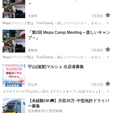
～
大津市
7月20日
Mepaツーリング部は「FunTouring ～楽しいツーリング～ 」をモット
ーにマナーの良い走りと交流を目的としたツーリングを開催するサー
滋賀
大津市
その他
キャンプ場
「第2回 Mepa Camp Meeting～楽しいキャン
クルです。 今回、Mepaツーリング部・番外編として「第2回 Mepa
プ～」
Camp ...
彦根市
7月20日
Mepaツーリング部は「FunTouring ～楽しいツーリング～ 」をモット
ーにマナーの良い走りと交流を目的としたツーリングを開催するサー
滋賀
彦根市
その他
キャンプ場
守山(滋賀)マルシェ 出店者募集
クルです。 今回、Mepaツーリング部・番外編として「第2回 Mepa
Camp ...
守山市
7月17日
スズキアリーナ守山びわこ店の 【グランドオープン記念マルシェ】に
出店しませんか？ ━━━━━━━━━━━━━ 📋 開催概要
滋賀
守山市
その他
マルシェ
【未経験OK🚚】月収30万↑中型免許ドライバ
━━━━━━━━━━━━━ 📅 日程：2026年10月3日(土)・4日(日) ...
ー募集
完全週休2日で安定転職