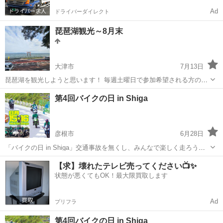
Ad
ドライバーダイレクト
琵琶湖観光～8月末
大津市
7月13日
琵琶湖を観光しようと思います！ 毎週土曜日で参加希望される方のご
都合に合わせます。 周る場所は、ラコリーナ近江八幡、シャーレ水が
滋賀
大津市
その他
神社
第4回バイクの日 in Shiga
浜、琵琶湖大橋、白髭神社、びわ湖テラス、つづら尾崎展望台を考え
ています。 ラコリー...
彦根市
6月28日
「バイクの日 in Shiga」交通事故を無くし、みんなで楽しく走ろう滋
賀！ 8月15日、16日の2日間、交通事故撲滅を掲げながらライダーたち
滋賀
彦根市
その他
【求】壊れたテレビ売ってください📺✨
がびわ湖を一周しながら道の駅等で交通安全啓発を行います。 道の駅
状態が悪くてもOK！最大限買取します
では素敵なノベ...
Ad
プリフラ
第4回バイクの日 in Shiga