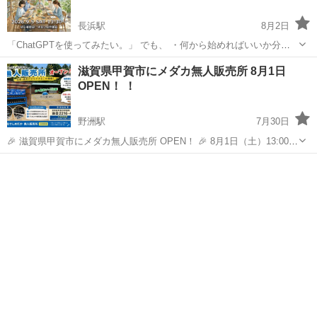
長浜駅
8月2日
「ChatGPTを使ってみたい。」 でも、 ・何から始めればいいか分か
らない。 ・動画を見ても実際には使えていない。 ・仕事やブログにど
滋賀
長浜市
長浜駅
その他
使い方
滋賀県甲賀市にメダカ無人販売所 8月1日
う活かせばいいか分からない。 そんな初心者の方向けの体験型作業...
OPEN！ ！
野洲駅
7月30日
🎉 滋賀県甲賀市にメダカ無人販売所 OPEN！ 🎉 8月1日（土）13:00〜
24時間営業なので、お好きな時間にゆっくりご覧いただけます✨ お気
滋賀
守山市
野洲駅
その他
無人販売
に入りの1匹を、じっくり選んでください😊 🐟 厳選個体を販売 🚗 駐
車場...