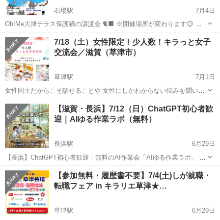
石場駅
7月4日
Oh!Me大津テラス保護猫の譲渡会 🐈‍⬛ ※開催場所が変わります😉
４F→３Ｆ特設会場へ 室内の為雨でも開催します😊 お気軽にお越しく
滋賀
大津市
石場駅
その他
7/18（土）女性限定！少人数！キラっと女子
ださい💕
交流会／滋賀（草津市）
草津駅
7月1日
女性同士だからこそ話せることや 女性にしかわからない悩みを聞いて
ほしい！ 普段から仲良くなれるお友達が欲しい(*^-^*) そして女子力を
滋賀
草津市
草津駅
その他
スピ
【滋賀・長浜】7/12（日）ChatGPT初心者歓
上げて楽しみたいって方なら どなたでも参加いただけます♪ 日時：7
迎｜AIゆる作業ラボ（無料）
月...
長浜駅
6月29日
【長浜】ChatGPT初心者歓迎｜無料のAI作業会「AIゆる作業ラボ」 初
心者向け・基本操作を一緒に体験・成果物を1つ作る・スマホOK 2026
滋賀
長浜市
長浜駅
その他
会場
【参加無料・履歴書不要】7/4(土)しが就職・
年7月12日（日） 13:30〜15:30 会場：ながはまさ...
転職フェア in キラリエ草津★…
草津駅
6月29日