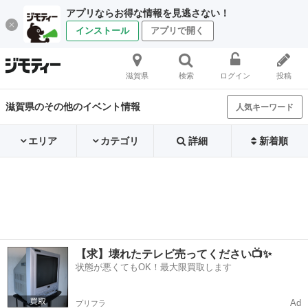
アプリならお得な情報を見逃さない！
インストール
アプリで開く
滋賀県
検索
ログイン
投稿
滋賀県のその他のイベント情報
人気キーワード
エリア
カテゴリ
詳細
新着順
【求】壊れたテレビ売ってください📺✨
状態が悪くてもOK！最大限買取します
Ad
プリフラ