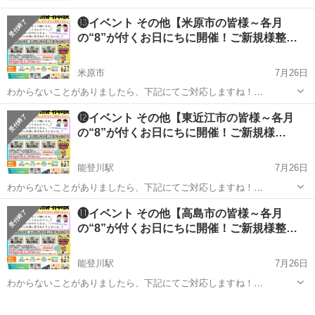
⓭イベント その他【米原市の皆様～各月
の“8”が付くお日にちに開催！ご新規様整…
米原市
7月26日
わからないことがありましたら、下記にてご対応しますね！
https://lin.ee/ALMeD11 ↑もしくは「ライン」で『@002ideed』まで！
滋賀
米原市
その他
骨格
⓬イベント その他【東近江市の皆様～各月
■■■■■■■ご覧いただき有...
の“8”が付くお日にちに開催！ご新規様…
能登川駅
7月26日
わからないことがありましたら、下記にてご対応しますね！
https://lin.ee/ALMeD11 ↑もしくは「ライン」で『@002ideed』まで！
滋賀
東近江市
能登川駅
その他
⓫イベント その他【高島市の皆様～各月
■■■■■■■ご覧いただき有...
の“8”が付くお日にちに開催！ご新規様整…
能登川駅
7月26日
わからないことがありましたら、下記にてご対応しますね！
https://lin.ee/ALMeD11 ↑もしくは「ライン」で『@002ideed』まで！
滋賀
高島市
能登川駅
その他
■■■■■■■ご覧いただき有...