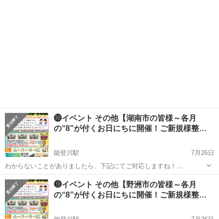
❿イベント その他【湖南市の皆様～各月
の“8”が付くお日にちに開催！ご新規様整…
能登川駅
7月26日
わからないことがありましたら、下記にてご対応しますね！
https://lin.ee/ALMeD11 ↑もしくは「ライン」で『@002ideed』まで！
滋賀
湖南市
能登川駅
その他
骨格
❾イベント その他【野洲市の皆様～各月
■■■■■■■ご覧いただき有...
の“8”が付くお日にちに開催！ご新規様整…