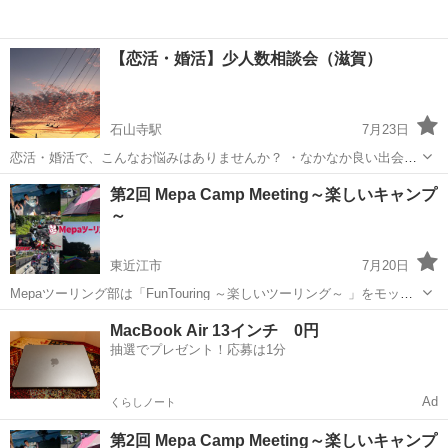
【恋活・婚活】少人数相談会（滋賀）
石山寺駅
7月23日
恋活・婚活で、こんなお悩みはありませんか？ ・なかなか良い出会い
がない ・会話が続かない ・LINEが苦手 ・自分に自信が持てない ・結
滋賀
大津市
石山寺駅
その他
少人数
第2回 Mepa Camp Meeting～楽しいキャンプ
婚相談所に入るか迷っている ・誰にも相談できず、一人で悩んでいる
～
そんな方が気軽に話...
東近江市
7月20日
Mepaツーリング部は「FunTouring ～楽しいツーリング～ 」をモット
ーにマナーの良い走りと交流を目的としたツーリングを開催するサー
滋賀
東近江市
その他
キャンプ場
MacBook Air 13インチ 0円
クルです。 今回、Mepaツーリング部・番外編として「第2回 Mepa
抽選でプレゼント！応募は1分
Camp ...
Ad
くらしノート
第2回 Mepa Camp Meeting～楽しいキャンプ