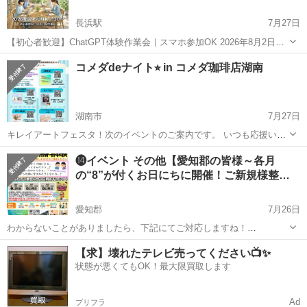
長浜駅
7月27日
【初心者歓迎】ChatGPT体験作業会｜スマホ参加OK 2026年8月2日
（日）13:30〜15:30 さざなみタウン 長浜図書館 2階 会議室2A
滋賀
長浜市
長浜駅
その他
会場
コメダdeナイト⭐︎ in コメダ珈琲店湖南
「ChatGPTを使ってみたいけれど、何から始めればいい...
湖南市
7月27日
キレイアートフェスタ！次のイベントのご案内です。 いつも応援いた
だき、ありがとうございます。 …………………………… 【コメダdeナ
滋賀
湖南市
その他
コメダ珈琲店
⓮イベント その他【愛知郡の皆様～各月
イト⭐︎】 さぁ、次のイベントは、1dayイベントの『コメダdeナイト
の“8”が付くお日にちに開催！ご新規様整…
⭐︎』です...
愛知郡
7月26日
わからないことがありましたら、下記にてご対応しますね！
https://lin.ee/ALMeD11 ↑もしくは「ライン」で『@002ideed』まで！
滋賀
愛知郡
その他
サロン
【求】壊れたテレビ売ってください📺✨
■■■■■■■ご覧いただき有...
状態が悪くてもOK！最大限買取します
Ad
プリフラ