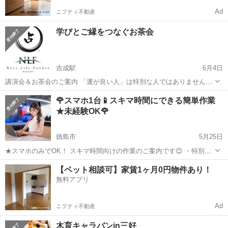
Ad
ニフティ不動産
学びとご縁をつなぐお茶会
吉成駅
6月4日
講演会＆お茶会のご案内 「運が良い人」は特別な人ではありません。
人生の流れを知り、 その流れに沿って歩んでいる人です。 九星気学を
徳島
板野郡
吉成駅
その他
お茶会
🌹スマホ1台📱スキマ時間にできる簡単作業
通して、 より良い人生を歩むためのヒントをお伝えします。 講演会の
★未経験OK🌹
後は、気軽なお茶...
徳島市
5月25日
★スマホのみでOK！ スキマ時間向けの作業のご案内です😊 ・特別な
スキル不要 ・未経験の方がほとんど ・在宅でOK まずは内容を聞くだ
徳島
徳島市
その他
【ペット相談可】家賃1ヶ月0円物件あり！
けでも大丈夫ですので、お気軽にお問い合わせください★ お問い合わ
無料アプリ
せ先 ▶︎ htt...
Ad
ニフティ不動産
木育キャラバンin三好