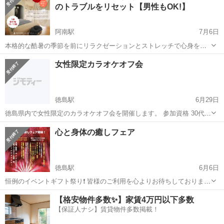
のトラブルをリセット【男性もOK!】
阿南駅
7月6日
本格的な酷暑の季節を前にリラクゼーションとストレッチで心身を整
えませんか？ 肩こり・首こり・頭痛・腰痛・むくみ・ストレスなどで
徳島
阿南市
阿南駅
その他
女性限定カラオケオフ会
お悩みの方におすすめのイベントです。 ◆完全個室 ◆お子様連れOK
◆Free-wif...
徳島駅
6月29日
徳島県内で女性限定のカラオケオフ会を開催します。 参加資格 30代か
ら50代の徳島県に住む女性 カラオケ好きな人 初対面の人ばかりでも大
徳島
徳島市
徳島駅
その他
50代
心と身体の癒しフェア
丈夫な人 オフ会までちゃんと連絡が取れてやり取りできる人 ドタキャ
ンしな...
徳島駅
6月6日
恒例のイベントギフト祭り❗️ 皆様のご利用を心よりお待ちしております
♪
徳島
徳島市
徳島駅
その他
【格安物件多数✨】家賃4万円以下多数
【保証人ナシ】賃貸物件多数掲載！