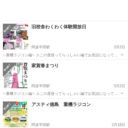
いただけるようにデザイン...
旧校舎わくわく体験開放日
阿波半田駅
3月2日
✨重機ラジコン編✨ ⚠️この度使ってらっしゃい編でお世話になってい
る私が全国初重機ラジコンを使った体験型プログラムをマルシェe.t.c.
徳島
美馬郡
阿波半田駅
その他
マルシェ
家賀春まつり
にて開催するようになりました✨ 子供はもとより、大人まで楽しんで
いただけるようにデザイン...
阿波半田駅
3月2日
✨重機ラジコン編✨ ⚠️この度使ってらっしゃい編でお世話になってい
る私が全国初重機ラジコンを使った体験型プログラムをマルシェe.t.c.
徳島
美馬郡
阿波半田駅
その他
まつり
アスティ徳島 重機ラジコン
にて開催するようになりました✨ 子供はもとより、大人まで楽しんで
いただけるようにデザイン...
阿波半田駅
2月18日