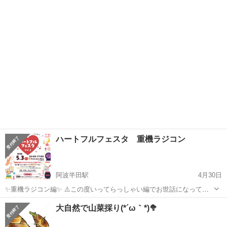
&Bヘルスサポート❗️ 心と身体の癒しフェアinフジグラン北島 1階南側グ
徳島
徳島市
徳島駅
その他
ショッピングモール
ランモール 2ブースご利用されたお客様には素敵なギフトをプレゼン
ト🎁 ダンスユニ...
ハートフルフェスタ 重機ラジコン
阿波半田駅
4月30日
✨重機ラジコン編✨ ⚠️この度いってらっしゃい編でお世話になってい
る私が全国初重機ラジコンを使った体験型プログラムをマルシェe.t.c.
徳島
美馬郡
阿波半田駅
その他
マルシェ
大自然で山菜採り(*´ω｀*)🥦
にて開催するようになりました✨ 子供はもとより、大人まで楽しんで
いただけるようにデザイン...