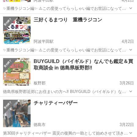
阿波半田駅
4月2日
✨重機ラジコン編✨ ⚠️この度使ってらっしゃい編でお世話になってい
る私が全国初重機ラジコンを使った体験型プログラムをマルシェe.t.c.
徳島
美馬郡
阿波半田駅
その他
マルシェ
三好くるまつり 重機ラジコン
にて開催するようになりました✨ 子供はもとより、大人まで楽しんで
いただけるようにデザイン...
阿波半田駅
4月2日
✨重機ラジコン編✨ ⚠️この度使ってらっしゃい編でお世話になってい
る私が全国初重機ラジコンを使った体験型プログラムをマルシェe.t.c.
徳島
美馬郡
阿波半田駅
その他
まつり
BUYGUILD（バイギルド）なんでも鑑定＆買
にて開催するようになりました✨ 子供はもとより、大人まで楽しんで
取商談会 in 徳島県板野郡‼️
いただけるようにデザイン...
板野郡
3月26日
徳島県板野郡近郊にお住まいの方へ‼️ BUYGUILD（バイギルド）なん
でも鑑定＆買取イベントのご案内です✨️ 日時:3/29(日)＆3/30(月)2日間
徳島
板野郡
その他
買取
チャリティーバザー
午前10時〜午後5時迄 場所:徳島県板野郡 藍住町総合文化ホー...
徳島市
3月22日
第30回チャリティーバザー 震災の復興の一助として始めさせて頂きま