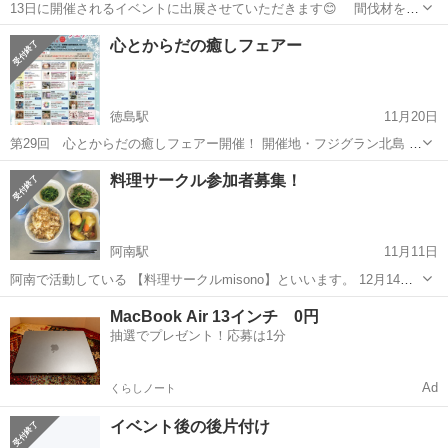
13日に開催されるイベントに出展させていただきます😊 間伐材を使
用したイベントで木育をテーマにします。 あの重機ラジコンが今回
徳島
美馬郡
阿波半田駅
その他
まつり
心とからだの癒しフェアー
のみ無料で遊べちゃいます✨ 今話題の『地産地葬』シリーズの棺⚰️
の入館体験、とくしま杉の骨壷...
徳島駅
11月20日
第29回 心とからだの癒しフェアー開催！ 開催地・フジグラン北島 1
階南側グランモール 12月6日 土曜日 10時〜19時半 12月7日 日曜日
徳島
徳島市
徳島駅
その他
会場
料理サークル参加者募集！
10時〜18時半 各ブースをご利用されたお客様の中から抽選でJCBギ...
阿南駅
11月11日
阿南で活動している 【料理サークルmisono】といいます。 12月14日9
時から阿南某所で 料理サークルを開催しますので 参加者を募集してい
徳島
阿南市
阿南駅
その他
サークル
MacBook Air 13インチ 0円
ます。 今回作るのはハンバーグです。 詳細については参加者の方の
抽選でプレゼント！応募は1分
み...
Ad
くらしノート
イベント後の後片付け