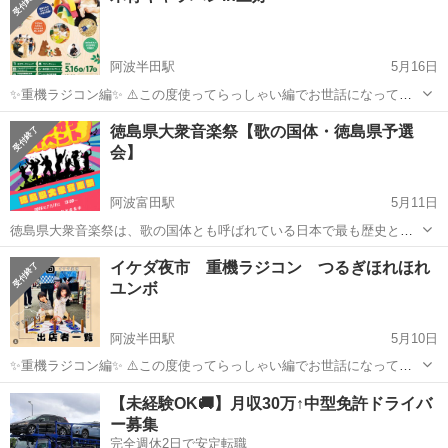
阿波半田駅
5月16日
✨重機ラジコン編✨ ⚠️この度使ってらっしゃい編でお世話になってい
る私が全国初重機ラジコンを使った体験型プログラムをマルシェe.t.c.
徳島
美馬郡
阿波半田駅
その他
マルシェ
徳島県大衆音楽祭【歌の国体・徳島県予選
にて開催するようになりました✨ 子供はもとより、大人まで楽しんで
会】
いただけるようにデザイン...
阿波富田駅
5月11日
徳島県大衆音楽祭は、歌の国体とも呼ばれている日本で最も歴史と権
威があるカラオケ大会「日本大衆音楽祭」の地方予選となる音楽祭を
徳島
徳島市
阿波富田駅
その他
音楽祭
イケダ夜市 重機ラジコン つるぎほれほれ
今年も開催いたします！ 年齢などに応じ参加部門が分かれており、部
ユンボ
門ごとに 審査が行われます。...
阿波半田駅
5月10日
✨重機ラジコン編✨ ⚠️この度使ってらっしゃい編でお世話になってい
る私が全国初重機ラジコンを使った体験型プログラムをマルシェe.t.c.
徳島
美馬郡
阿波半田駅
その他
夜市
【未経験OK🚚】月収30万↑中型免許ドライバ
にて開催するようになりました✨ 子供はもとより、大人まで楽しんで
ー募集
いただけるようにデザイン...
完全週休2日で安定転職