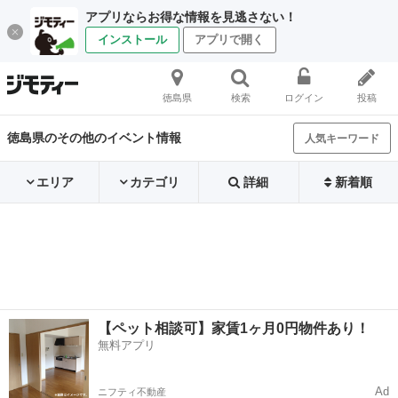
アプリならお得な情報を見逃さない！
インストール
アプリで開く
徳島県
検索
ログイン
投稿
徳島県のその他のイベント情報
人気キーワード
エリア
カテゴリ
詳細
新着順
【ペット相談可】家賃1ヶ月0円物件あり！
無料アプリ
Ad
ニフティ不動産