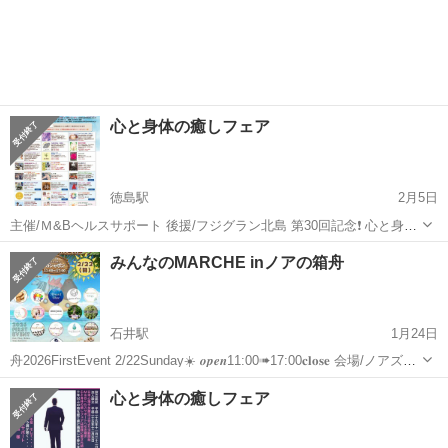
心と身体の癒しフェア
徳島駅
2月5日
主催/Ｍ&Bヘルスサポート 後援/フジグラン北島 第30回記念❗️ 心と身体
の癒しフェア開催❗️ 2ブースご利用されたお客様に桜ギフトをプレゼン
徳島
徳島市
徳島駅
その他
みんなのMARCHE inノアの箱舟
トさせていただきますので是非、お立ち寄りください🌸 皆様方、是非
お立ち寄り...
石井駅
1月24日
舟2026FirstEvent 2/22Sunday☀️ 𝒐𝒑𝒆𝒏11:00➠17:00𝐜𝐥𝐨𝐬𝐞 会場/ノアズア
ーク 徳島県名西郡石井町高川原1770-2 (高川原簡易郵便局斜め前コイ
徳島
名西郡
石井駅
その他
観葉植物
心と身体の癒しフェア
ンランドリー奥) みんなの好きがぎ...