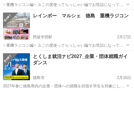
✨重機ラジコン編✨ ⚠️この度使ってらっしゃい編でお世話になってい
る私が全国初重機ラジコンを使った体験型プログラム『つるぎほれほ
徳島
美馬郡
阿波半田駅
その他
マルシェ
レインボー マルシェ 徳島 重機ラジコン
れユンボ』をマルシェe.t.c.にて開催するようになりました✨ 子供はも
とより、大人まで楽しんで...
阿波半田駅
2月17日
✨重機ラジコン編✨ ⚠️この度使ってらっしゃい編でお世話になってい
る私が全国初重機ラジコンを使った体験型プログラム『つるぎほれほ
徳島
美馬郡
阿波半田駅
その他
マルシェ
とくしま就活ナビ2027_企業・団体就職ガイ
れユンボ』をマルシェe.t.c.にて開催するようになりました✨ 子供はも
ダンス
とより、大人まで楽しんで...
徳島市
2月16日
2027年春に徳島県内の企業・団体への就職を目指す学生を対象にした
イベントです。 対象：大学生・大学院生・短期大学生・専門学校生・
徳島
徳島市
その他
就活
高専生・既卒者など。 ◎就職戦線本格スタートにあわせ、徳島県内の
優良企業・団体と出会え...