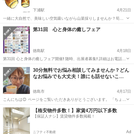
下浦駅
4月21日
一緒に大自然で、美味しい空気吸いながら山菜採りしませんか？筍や
ワラビやイタドリ様々です 竹を割って、現地で料理したり、川で魚獲
徳島
勝浦郡
下浦駅
その他
第31回 心と身体の癒しフェア
ったり、自然を満喫して楽しみましょう(*´ω｀*)
徳島駅
4月18日
第31回 心と身体の癒しフェア開催❗️ 随時、出展者募集❗️ 詳細はお電話に
て。 M &Bヘルスサポート 代表 統括・yonezaki 📲080−5662−7740
徳島
徳島市
徳島駅
その他
30分無料でお悩み相談してみませんか？どん
なお悩みでも大丈夫！誰にも話せないこ…
徳島市
4月17日
こんにちは😊 ページをご覧いただきありがとうございます。 「ちょっ
と聞いてほしいだけ」 「でも友達や知り合いには話しにくい…」 そん
徳島
徳島市
その他
英語学習
【格安物件多数！】家賃4万円以下多数
なお悩みはありませんか？ 30分、1対1でゆっくりお話を伺います。 ...
【保証人ナシ】賃貸物件多数掲載！
Ad
ニフティ不動産