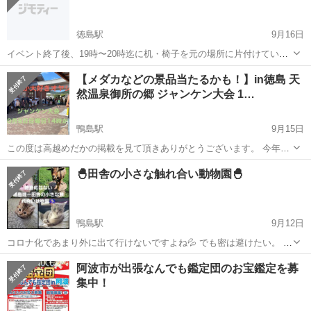
徳島駅
9月16日
イベント終了後、19時〜20時迄に机・椅子を元の場所に片付けていた
だきます。お客様が歩いておられるので充分に気をつけて運んでいた
徳島
徳島市
徳島駅
その他
【メダカなどの景品当たるかも！】in徳島 天
だきます。詳細はお電話にて。
然温泉御所の郷 ジャンケン大会 1…
鴨島駅
9月15日
この度は高越めだかの掲載を見て頂きありがとうございます。 今年は
飲食店の出店者さんを増やしての めだか大好きオヤジIN徳島の開催に
徳島
阿波市
鴨島駅
その他
めだか
🐣田舎の小さな触れ合い動物園🐣
なります！ 普段なかなか四国に来ることがないメンバーですので是非
遊びに来て頂けたらと思い...
鴨島駅
9月12日
コロナ化であまり外に出て行けないですよね💦 でも密は避けたい。 💡
小型少数動物園💡 マイクロブタとヤギは家畜登録ワクチン接種済💉 ヤ
徳島
吉野川市
鴨島駅
その他
モルモット
阿波市が出張なんでも鑑定団のお宝鑑定を募
ギが🐐2頭になります。 入場料などいりません！✴️ マイクロブタとヤ
集中！
ギ🐐デグー😻👽猫😻...