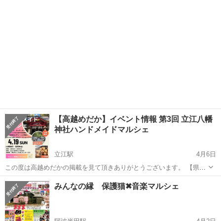
【高越めだか】イベント情報 第3回 立江八幡
神社ハンドメイドマルシェ
立江駅
4月6日
この度は高越めだかの掲載を見て頂きありがとうございます。 【県内
イベント情報】 今年も沢山のイベントのお誘いを頂いており 今年初イ
徳島
小松島市
立江駅
その他
めだか
みんなの縁 保護猫✖︎音楽マルシェ
ベントは小松島市 立江八幡神社にて出店させて頂く事が決定しました
ハンドメイド 食べ物・...