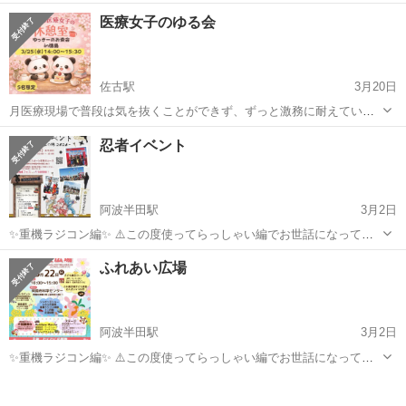
した。今年で15年目になります。 衣類、かばん、文房具、おもちゃ、
徳島
徳島市
その他
バザー
医療女子のゆる会
キッチン用品、手作りスイーツ、（日曜日のみ模擬店、抽選会）ご用
意しております。 皆さん...
佐古駅
3月20日
月医療現場で普段は気を抜くことができず、ずっと激務に耐えている
仲間と、普段のストレス発散も含めた分かち合いができればと思い企
徳島
徳島市
佐古駅
その他
少人数
忍者イベント
画しました。 主催者が人見知りであるため、少人数で開催します。 詳
細は以下の通り ＊＊＊＊＊＊＊...
阿波半田駅
3月2日
✨重機ラジコン編✨ ⚠️この度使ってらっしゃい編でお世話になってい
る私が全国初重機ラジコンを使った体験型プログラムをマルシェe.t.c.
徳島
美馬郡
阿波半田駅
その他
マルシェ
ふれあい広場
にて開催するようになりました✨ 子供はもとより、大人まで楽しんで
いただけるようにデザイン...
阿波半田駅
3月2日
✨重機ラジコン編✨ ⚠️この度使ってらっしゃい編でお世話になってい
る私が全国初重機ラジコンを使った体験型プログラムをマルシェe.t.c.
徳島
美馬郡
阿波半田駅
その他
マルシェ
にて開催するようになりました✨ 子供はもとより、大人まで楽しんで