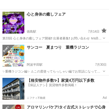
心と身体の癒しフェア
徳島駅
7月14日
第33回 心と身体の癒しフェア開催❗️ 出展者募集❗️ お問い合わせ Ｍ&Bヘ
ルスサポート 080−5662−7740（米崎）
徳島
徳島市
徳島駅
その他
サンコー 夏まつり 重機ラジコン
阿波半田駅
7月30日
✨重機ラジコン編✨ ⚠️この度使ってらっしゃい編でお世話になってい
る私が全国初重機ラジコンを使った体験型プログラムをマルシェe.t.c.
徳島
美馬郡
阿波半田駅
その他
まつり
【格安物件多数✨】家賃4万円以下多数
にて開催するようになりました✨ 子供はもとより、大人まで楽しんで
【保証人ナシ】賃貸物件多数掲載！
いただけるようにデザイン...
Ad
ニフティ不動産
アロマリンパケア/タイ古式ストレッチで心身