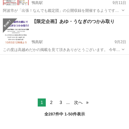
鴨島駅
9月11日
阿波市が「出張！なんでも鑑定団」の公開収録を開催するようです！
お宝を持ってる方は、ぜひ応募してみては！
徳島
阿波市
鴨島駅
その他
お宝
【限定企画】あゆ・うなぎのつかみ取り
鴨島駅
9月2日
この度は高越めだかの掲載を見て頂きありがとうございます。 今年も
徳島県でめだか大好きオヤジイベントを開催させていただきます！ 今
徳島
阿波市
鴨島駅
その他
めだか
年は去年よりもグレードアップしたイベントになって 飲食店ブースが
3店舗＋今年初企画 【あゆ・...
1
2
3
...
次へ
全287件中 1-50件表示