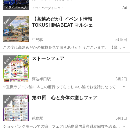
Ad
ドライバーダイレクト
【高越めだか】イベント情報
TOKUSHIMABEAT マルシェ
牛島駅
5月5日
この度は高越めだかの掲載を見て頂きありがとうございます。 【県内
イベント情報】 徳島県板野郡上板町にある技の館にて
徳島
板野郡
牛島駅
その他
めだか
ストーンフェア
TOKUSHIMABEAT Spring Live ＆マルシェが開催されるにあたり 高越
めだかも出店させ...
阿波半田駅
5月2日
✨重機ラジコン編✨ ⚠️この度行ってらっしゃい編でお世話になってい
る私が全国初重機ラジコンを使った体験型プログラムをマルシェe.t.c.
徳島
美馬郡
阿波半田駅
その他
マルシェ
第31回 心と身体の癒しフェア
にて開催するようになりました✨ 子供はもとより、大人まで楽しんで
いただけるようにデザイン...
徳島駅
5月1日
ショッピングモールでの癒しフェアは徳島県内最多継続回数を誇るＭ