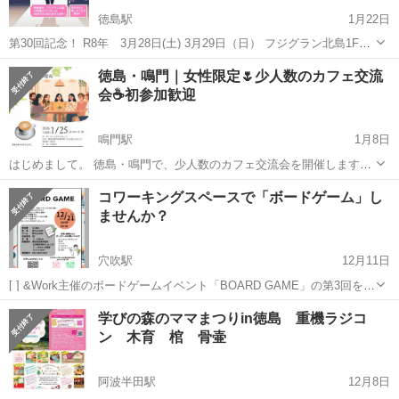
徳島駅
1月22日
第30回記念！ R8年 3月28日(土) 3月29日（日） フジグラン北島1F南
側グランモールにて 10時〜開催決定！ 2ブースご利用されたお客様に
徳島
徳島市
徳島駅
その他
ブース
徳島・鳴門｜女性限定🌷少人数のカフェ交流
桜ギフトをプレゼントさせていただきますので是非、お立ち寄りくだ
会☕️初参加歓迎
さい🌸
鳴門駅
1月8日
はじめまして。 徳島・鳴門で、少人数のカフェ交流会を開催します☕️
「大人数の交流会はちょっと苦手」 「初参加でいきなり話すのは緊張
徳島
鳴門市
鳴門駅
その他
少人数
コワーキングスペースで「ボードゲーム」し
する」 そんな方でも、安心して過ごせるような ゆったり・無理のない
ませんか？
交流会です🌿 お茶を飲...
穴吹駅
12月11日
[ ] &Work主催のボードゲームイベント「BOARD GAME」の第3回を開
催いたします。 今回が2025年内ラストの開催となります🎄 「前回は
徳島
美馬市
穴吹駅
その他
ボード
学びの森のママまつりin徳島 重機ラジコ
行けなかった…」という方も、 「また遊びたい！」というリピーター
ン 木育 棺 骨壷
の方も、...
阿波半田駅
12月8日