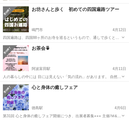
お坊さんと歩く 初めての四国遍路ツアー
鳴門市
4月12日
四国遍路は、四国88ヶ所のお寺を巡るというもので、通しで歩くと約
1250キロ。今回は、1番のお寺から10番のお寺（目標）、37キロほど
徳島
鳴門市
その他
四国
お茶会🍵
を2泊3日で歩きます。 工程 5/7(木) 徳島県一番寺 霊山寺9：00集
合 ５番寺...
阿波富田駅
4月11日
人の暮らしの中には 目には見えない「気の流れ」があります。 自然に
は巡りがあり、 季節が移り変わるように 人の人生にも流れがありま
徳島
徳島市
阿波富田駅
その他
お茶会
心と身体の癒しフェア
す。 九星気学や陰陽五行では 人の気質や運気の波、 人と人との関
係、 家や土地の気の巡りな...
徳島駅
4月6日
第31回 心と身体の癒しフェア開催につき、出展者募集⭐︎⭐︎⭐︎ 主催/Ｍ&B
ヘルスサポート 後援/フジグラン北島 様 詳細はお電話にて お問い合
徳島
徳島市
徳島駅
その他
フジグラン
わせ 080−5662−7740 代表・【米崎】