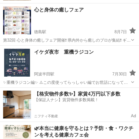
心と身体の癒しフェア
徳島駅
8月7日
第32回 心と身体の癒しフェア開催❗️ 県内外から癒しのプロが集結❗️ ギフ
トも盛り沢山🎁 是非、お立ち寄りくださいませ♪ 又、 11月14日(土) 11
徳島
徳島市
徳島駅
その他
イケダ夜市 重機ラジコン
月15日(日) フジグラン石井での癒しフェア出展者募集中...
阿波半田駅
7月30日
✨重機ラジコン編✨ ⚠️この度使ってらっしゃい編でお世話になってい
る私が全国初重機ラジコンを使った体験型プログラムをマルシェe.t.c.
徳島
美馬郡
阿波半田駅
その他
【格安物件多数✨】家賃4万円以下多数
にて開催するようになりました✨ 子供はもとより、大人まで楽しんで
【保証人ナシ】賃貸物件多数掲載！
いただけるようにデザイン...
Ad
ニフティ不動産
🌿本当に健康を守るとは？予防・食・ワクチ
ンを考える健康カフェ会