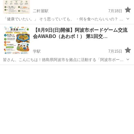
二軒屋駅
7月18日
「健康でいたい。」 そう思っていても、 ・何を食べたらいいの？ ・
病気を防ぐには何ができる？ ・ワクチンについても様々な情報があっ
徳島
徳島市
二軒屋駅
その他
少人数
【8月9日(日)開催】阿波市ボードゲーム交流
て迷う… そんなことはありませんか？ 今は情報があふれる時代だから
会AWABO（あわボ！） 第1回交…
こそ、「何を信じるか...
学駅
7月15日
皆さん、こんにちは！徳島県阿波市を拠点に活動する「阿波市ボード
ゲーム交流会AWABO（あわボ！）」です。 ​この度、記念すべき「阿
徳島
阿波市
学駅
その他
無料
波市ボードゲーム交流会AWABO（あわボ！） 第1回交流会」を開催す
ることが決定いたしました...