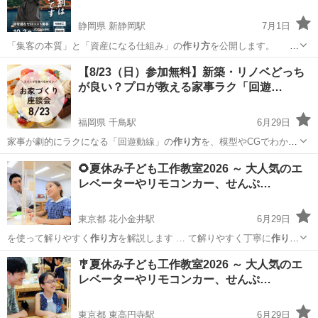
静岡県 新静岡駅
7月1日
「集客の本質」と「資産になる仕組み」の
作り方
を公開します。
■講師紹介…
静岡
静岡市
新静岡駅
セミナー
鷹匠
【8/23（日）参加無料】新築・リノベどっち
が良い？プロが教える家事ラク「回遊…
福岡県 千鳥駅
6月29日
家事が劇的にラクになる「回遊動線」の
作り方
を、模型やCGでわかり
やすく体感できま…
福岡
古賀市
千鳥駅
地域/お祭り
会場
🌻夏休み子ども工作教室2026 ～ 大人気のエ
レベーターやリモコンカー、せんぷ…
東京都 花小金井駅
6月29日
を使って解りやすく
作り方
を解説します … て解りやすく丁寧に
作り方
を説明していきます… 欲しい ・ここの
作り方
を教えて欲しい …
東京
小平市
花小金井駅
ワークショップ
子ども
🎐夏休み子ども工作教室2026 ～ 大人気のエ
レベーターやリモコンカー、せんぷ…
東京都 東高円寺駅
6月29日