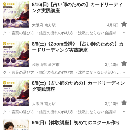
8/16(日)【占い師のための】カードリーディ
ング実践講座
大阪府 南方駅
4月6日
ク ・言葉の選び方 ・鑑定の流れの
作り方
・沈黙にならない会話術 ・
実際の…
大阪
大阪市
南方駅
セミナー
会場
8/8(土)《Zoom受講》【占い師のための】カ
ードリーディング実践講座
和歌山県 新宮市
3月10日
ク ・言葉の選び方 ・鑑定の流れの
作り方
・沈黙にならない会話術 ・
実際の…
和歌山
新宮市
セミナー
占い師
8/8(土)【占い師のための】カードリーディン
グ実践講座
大阪府 南方駅
3月10日
ク ・言葉の選び方 ・鑑定の流れの
作り方
・沈黙にならない会話術 ・
実際の…
大阪
大阪市
南方駅
セミナー
会場
9/6(日)【体験講座】初めてのスクール作り