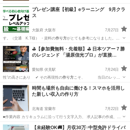
プレゼン講座【初級】eラーニング 9月クラ
ス
大阪府 大阪市
7月27日
す。（交通 K.T様） ・資料の
作り方
がとても参考になりました。そ
れと最初の…
大阪
大阪市
セミナー
⛳【参加費無料・先着順】⛳ 日本ツアー７勝
のレジェンド 「湯原信光プロ」が直接…
愛知県 伏見駅
7月24日
性”の高さにあり ✔ その再現性の
作り方
こそ、 当日のレッス
ンで学べる…
愛知
名古屋市
伏見駅
スポーツ
無料
時間も場所も自由に働ける！スマホを活用し
た新しい収入の作り方
北海道 室蘭市
7月22日
■作業内容 カリキュラムに沿って行う文字入力、 求人記事の作成、お
問い合わせ対応、 SNS運営などを担当していただきます。 ・未経験の
北海道
室蘭市
キャンペーン
【未経験OK🚚】月収30万↑中型免許ドライバ
方でも安心して始められます ・作業量に応じて報 酬アップが見込めま