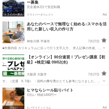
ー募集
====================...
完全週休2日で安定転職
Ad
ドライバーダイレクト
あなたのペースで無理なく始める♪スマホを活
用した新しい収入の作り方
神奈川県 平塚市
7月27日
■作業内容 カリキュラムに沿って行う文字入力、 求人記事の作成、お
問い合わせ対応、 SNS運営などを担当していただきます。 ・未経験の
神奈川
平塚市
キャンペーン
ペース
【オンライン】90分速習！プレゼン講座【初
方でも安心して始められます ・作業量に応じて報 酬アップが見込めま
級】+検定3級 09/02(水)
す ...
大阪府 大阪市
7月27日
す。（交通 K.T様） ・資料の
作り方
がとても参考になりました。そ
れと最初の…
大阪
大阪市
セミナー
オンライン
ヒマならシール貼りバイト
日払い 時給1400円〜
Ad
ヒバライドットコム