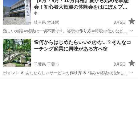
【8月・9月・10月日程】夏から始める瞑想
会！初心者大歓迎の体験会をはにぽんプ…
埼玉県 本庄駅
8月5日
難しい知識や経験は一切不要です。姿勢の
作り方
や呼吸の仕方など、
イチから分かりやすく…
埼玉
本庄市
本庄駅
その他
プラザ
🌸何からはじめたらいいのかな...？そんなコ
ーチング起業に興味がある方へ🌸
千葉県 千葉市
8月5日
ポイント 🌟 あなたらしいサービスの
作り方
🌟 強みや経験の活かし方
な…
千葉
千葉市
セミナー
コーチング