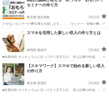
方でも安心して始められます ・作業量に応じて報 酬アップが見込めま
セミナーの作り方
す ...
東京都 恵比寿駅
7月17日
させないセミナーの
作り方
を伝授します。 … 」セミナー・研修の
作り
方
を具体的に解説しま…
東京
千代田区
恵比寿駅
セミナー
作り方
スマホを活用した新しい収入の作り方とは
静岡県 熱海市
7月16日
■作業内容 カリキュラムに沿って行う文字入力、 求人記事の作成、お
問い合わせ対応、 SNS運営などを担当していただきます。 ・未経験の
静岡
熱海市
キャンペーン
作り方
【スキマワーク】スマホで始める新しい収入
方でも安心して始められます ・作業量に応じて報 酬アップが見込めま
の作り方
す ...
東京都 新宿区
7月14日
■作業内容 カリキュラムに沿って行う文字入力、 求人記事の作成、お
問い合わせ対応、 SNS運営などを担当していただきます。 ・未経験の
東京
新宿区
キャンペーン
方でも安心して始められます ・作業量に応じて報 酬アップが見込めま
す ...