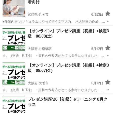
者向け
す ...
宮崎県 延岡市
6月13日
■作業内容 カリキュラムに沿って行う文字入力、 求人記事の作成、お
問い合わせ対応、 SNS運営などを担当していただきます。 ・未経験の
宮崎
延岡市
キャンペーン
【オンライン】プレゼン講座【初級】+検定3
方でも安心して始められます ・作業量に応じて報 酬アップが見込めま
級 08/08(土)
す ...
大阪府 心斎橋駅
6月12日
す。（交通 K.T様） ・資料の
作り方
がとても参考になりました。そ
れと最初の…
大阪
大阪市
心斎橋駅
セミナー
オンライン
【オンライン】プレゼン講座【初級】+検定3
級 08/07(金)
大阪府 大阪市
6月12日
す。（交通 K.T様） ・資料の
作り方
がとても参考になりました。そ
れと最初の…
大阪
大阪市
セミナー
オンライン
プレゼン講座'26【初級】eラーニング 8月ク
ラス