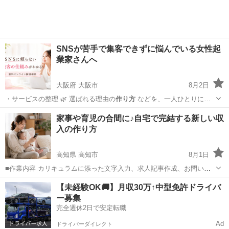
SNSが苦手で集客できずに悩んでいる女性起
業家さんへ
大阪府 大阪市
8月2日
・サービスの整理 🌿 選ばれる理由の
作り方
などを、一人ひとりに合
わせてお伝え…
大阪
大阪市
セミナー
集客
家事や育児の合間に♪自宅で完結する新しい収
入の作り方
高知県 高知市
8月1日
■作業内容 カリキュラムに添った文字入力、求人記事作成、お問い合
わせのメッセージやり取り、SNSの運営など。 ・初心者の方でも安心
高知
高知市
キャンペーン
作り方
【未経験OK🚚】月収30万↑中型免許ドライバ
してお 仕 事していただけます ・作業量に比例して報 酬 U P！が見込
ー募集
めます☆ ■活動...
完全週休2日で安定転職
Ad
ドライバーダイレクト