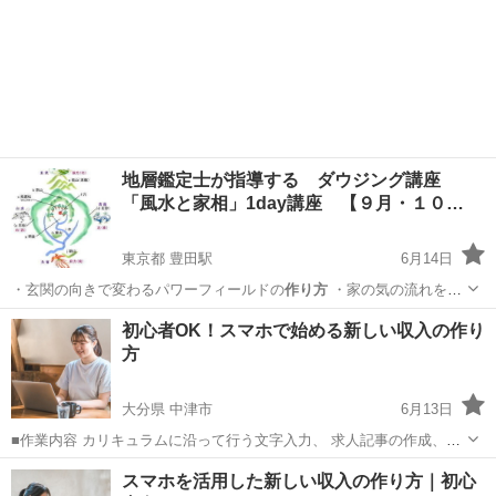
地層鑑定士が指導する ダウジング講座
「風水と家相」1day講座 【９月・１０…
東京都 豊田駅
6月14日
・玄関の向きで変わるパワーフィールドの
作り方
・家の気の流れを良
くする対処法 …
東京
日野市
豊田駅
セミナー
風水
初心者OK！スマホで始める新しい収入の作り
方
大分県 中津市
6月13日
■作業内容 カリキュラムに沿って行う文字入力、 求人記事の作成、お
問い合わせ対応、 SNS運営などを担当していただきます。 ・未経験の
大分
中津市
キャンペーン
作り方
スマホを活用した新しい収入の作り方｜初心
方でも安心して始められます ・作業量に応じて報 酬アップが見込めま