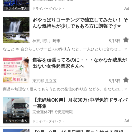
Ad
ドライバーダイレクト
🌿やっぱりコーチングで独立してみたい！ そ
んな気持ちが少しでもある方に朗報です⭐
神奈川県 川崎市
8月6日
なこと 🌱 自分らしいサービスの
作り方
など、一人ひとりに合わせて
お話…
神奈川
川崎市
セミナー
コーチング
集客を頑張ってるのに・・・なかなか成果が
出ない女性起業家さんへ
東京都 足立区
8月5日
商品を無理なく選んでもらうための発信の
作り方
などを、あなたの状
況に合わせて…
東京
足立区
セミナー
起業家
【未経験OK🚚】月収30万↑中型免許ドライバ
ー募集
完全週休2日で安定転職
Ad
ドライバーダイレクト