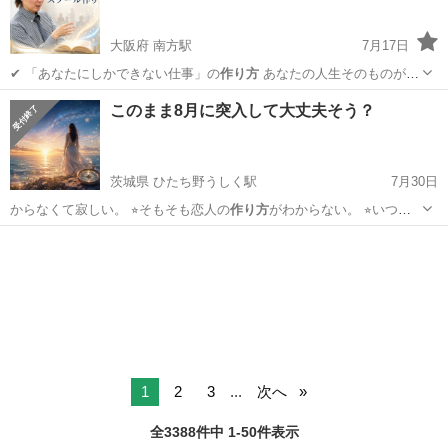
大阪府 南方駅
7月17日
✔ 「あなたにしかできない仕事」の
作り方
あなたの人生そのものが、
最高の…
大阪
大阪市
南方駅
セミナー
ビジネス
このまま8月に突入して大丈夫そう？
茨城県 ひたち野うしく駅
7月30日
からなくて寂しい。 ⭐︎そもそも恋人の
作り方
がわからない。 ⭐︎いつも
同じ恋愛ばか…
茨城
牛久市
ひたち野うしく駅
その他
恋人
1
2
3
...
次へ
全3388件中 1-50件表示