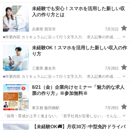
未経験でも安心！スマホを活用した新しい収
入の作り方とは
兵庫県 西宮市
7月31日
■作業内容 カリキュラムに沿って行う文字入力、 求人記事の作成、お
問い合わせ対応、 SNS運営などを担当していただきます。 ・未経験の
兵庫
西宮市
セミナー
作り方
未経験OK！スマホを活用した新しい収入の作
方でも安心して始められます ・作業量に応じて報 酬アップが見込めま
り方
す ...
三重県 桑名市
7月28日
■作業内容 カリキュラムに沿って行う文字入力、 求人記事の作成、お
問い合わせ対応、 SNS運営などを担当していただきます。 ・未経験の
三重
桑名市
セミナー
8/21（金）企業向けセミナー「魅力的な求人
方でも安心して始められます ・作業量に応じて報 酬アップが見込めま
票の作り方」※参加無料※
す ...
東京都 飯田橋駅
7月28日
「採用・育成が上手く進まない」「若手社員が定着しない」 そんな悩
みを持つご担当者を対象にした、採用・育成スキルを磨くためのセミ
東京
千代田区
飯田橋駅
セミナー
会場
【未経験OK🚚】月収30万↑中型免許ドライバ
ナーです。 貴社の課題解決にお役立てください！