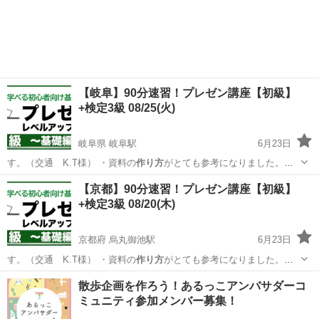
れと最初の…
大阪
大阪市
セミナー
【岐阜】90分速習！プレゼン講座【初級】
+検定3級 08/25(火)
岐阜県 岐阜駅
6月23日
す。（交通 K.T様） ・資料の
作り方
がとても参考になりました。そ
れと最初の…
岐阜
岐阜市
岐阜駅
セミナー
オンライン
【京都】90分速習！プレゼン講座【初級】
+検定3級 08/20(木)
京都府 烏丸御池駅
6月23日
す。（交通 K.T様） ・資料の
作り方
がとても参考になりました。そ
れと最初の…
京都
京都市
烏丸御池駅
セミナー
オンライン
散歩企画を作ろう！あるっこアンバサダーコ
ミュニティ参加メンバー募集！