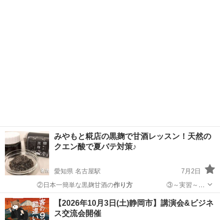
ら始まっ…
東京
中央区
銀座駅
セミナー
会場
みやもと糀店の黒麹で甘酒レッスン！天然の
クエン酸で夏バテ対策♪
愛知県 名古屋駅
7月2日
②日本一簡単な黒麹甘酒の
作り方
③～実習～黒
醤油麹作り＆…
愛知
名古屋市
名古屋駅
ワークショップ
本格的
【2026年10月3日(土)静岡市】講演会&ビジネ
ス交流会開催