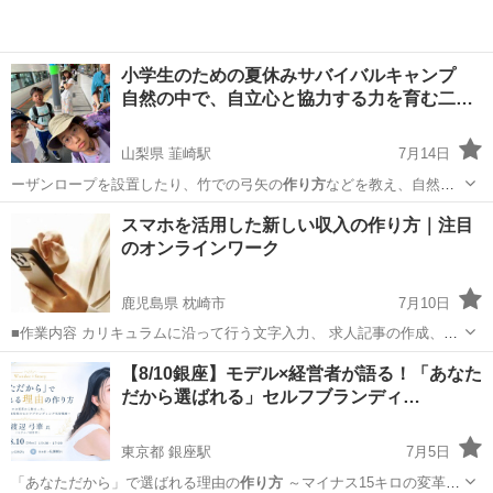
小学生のための夏休みサバイバルキャンプ
自然の中で、自立心と協力する力を育む二…
山梨県 韮崎駅
7月14日
ーザンロープを設置したり、竹での弓矢の
作り方
などを教え、自然あ
そびの提案を行う。内…
山梨
北杜市
韮崎駅
育児
スマホを活用した新しい収入の作り方｜注目
のオンラインワーク
鹿児島県 枕崎市
7月10日
■作業内容 カリキュラムに沿って行う文字入力、 求人記事の作成、お
問い合わせ対応、 SNS運営などを担当していただきます。 ・未経験の
鹿児島
枕崎市
キャンペーン
【8/10銀座】モデル×経営者が語る！「あなた
方でも安心して始められます ・作業量に応じて報 酬アップが見込めま
だから選ばれる」セルフブランディ…
す ...
東京都 銀座駅
7月5日
「あなただから」で選ばれる理由の
作り方
～マイナス15キロの変革か