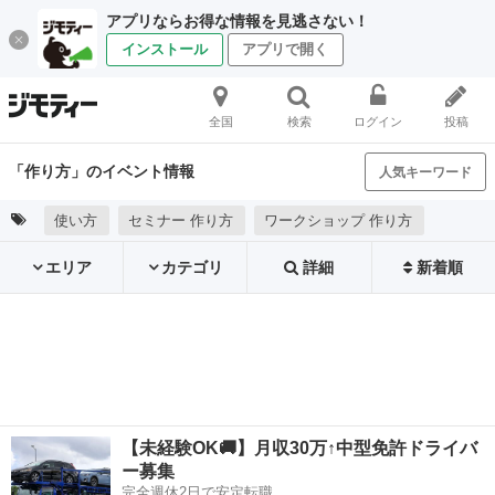
アプリならお得な情報を見逃さない！
インストール
アプリで開く
全国
検索
ログイン
投稿
「作り方」のイベント情報
人気キーワード
使い方
セミナー 作り方
ワークショップ 作り方
エリア
カテゴリ
詳細
新着順
【未経験OK🚚】月収30万↑中型免許ドライバ
ー募集
完全週休2日で安定転職