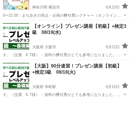
神奈川県 横浜市
6月23日
0〜21:00：まち歩きの視点・企画の
作り方
レクチャー（オンライン）
8/2(日…
神奈川
横浜市
セミナー
コミュニティ
【オンライン】プレゼン講座【初級】+検定3
級 08/19(水)
大阪府 大阪市
6月22日
す。（交通 K.T様） ・資料の
作り方
がとても参考になりました。そ
れと最初の…
大阪
大阪市
セミナー
オンライン
【大阪】90分速習！プレゼン講座【初級】
+検定3級 08/18(火)
大阪府 本町駅
6月15日
す。（交通 K.T様） ・資料の
作り方
がとても参考になりました。そ
れと最初の…
大阪
大阪市
本町駅
セミナー
会場