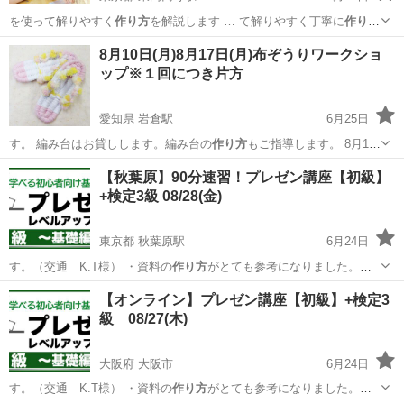
を使って解りやすく
作り方
を解説します … て解りやすく丁寧に
作り方
を説明していきます… 欲しい ・ここの
作り方
を教えて欲しい …
東京
杉並区
東高円寺駅
ワークショップ
冬休み
8月10日(月)8月17日(月)布ぞうりワークショ
ップ※１回につき片方
愛知県 岩倉駅
6月25日
す。 編み台はお貸しします。編み台の
作り方
もご指導します。 8月10
日…
愛知
岩倉市
岩倉駅
ワークショップ
作り方
【秋葉原】90分速習！プレゼン講座【初級】
+検定3級 08/28(金)
東京都 秋葉原駅
6月24日
す。（交通 K.T様） ・資料の
作り方
がとても参考になりました。そ
れと最初の…
東京
千代田区
秋葉原駅
セミナー
オンライン
【オンライン】プレゼン講座【初級】+検定3
級 08/27(木)
大阪府 大阪市
6月24日
す。（交通 K.T様） ・資料の
作り方
がとても参考になりました。そ