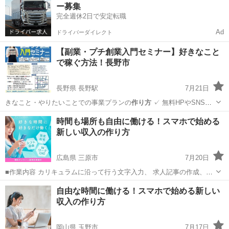
ー募集
す ...
完全週休2日で安定転職
Ad
ドライバーダイレクト
【副業・プチ創業入門セミナー】好きなこと
で稼ぐ方法！長野市
長野県 長野駅
7月21日
きなこと・やりたいことでの事業プランの
作り方
✓ 無料HPやSNS活
用など低コス…
長野
長野市
長野駅
セミナー
会場
時間も場所も自由に働ける！スマホで始める
新しい収入の作り方
広島県 三原市
7月20日
■作業内容 カリキュラムに沿って行う文字入力、 求人記事の作成、お
問い合わせ対応、 SNS運営などを担当していただきます。 ・未経験の
広島
三原市
キャンペーン
作り方
自由な時間に働ける！スマホで始める新しい
方でも安心して始められます ・作業量に応じて報 酬アップが見込めま
収入の作り方
す ...
岡山県 玉野市
7月17日