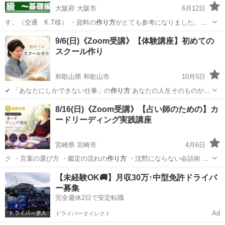
大阪府 大阪市
6月12日
す。（交通 K.T様） ・資料の
作り方
がとても参考になりました。そ
れと最初の…
大阪
大阪市
セミナー
9/6(日)《Zoom受講》【体験講座】初めての
スクール作り
和歌山県 和歌山市
10月5日
✔ 「あなたにしかできない仕事」の
作り方
あなたの人生そのものが、
最高の…
和歌山
和歌山市
セミナー
集客
8/16(日)《Zoom受講》【占い師のための】カ
ードリーディング実践講座
宮崎県 宮崎市
4月6日
ク ・言葉の選び方 ・鑑定の流れの
作り方
・沈黙にならない会話術 ・
実際の…
宮崎
宮崎市
セミナー
オラクルカード
【未経験OK🚚】月収30万↑中型免許ドライバ
ー募集
完全週休2日で安定転職
Ad
ドライバーダイレクト