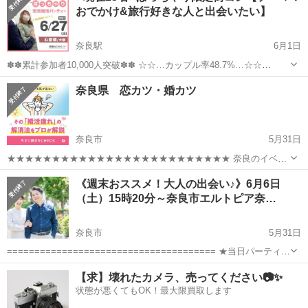
おでかけ&旅行好きな人と出会いたい】
奈良駅
6月1日
✽✽累計参加者10,000人突破✽✽ ☆☆…カップル率48.7%…☆☆
★゜･｡･｡･゜☆゜･｡･｡･゜★ 【ぽっちゃり＆みけぽ女性】と 【ぽちゃ
奈良
奈良市
奈良駅
パーティー
ぽっちゃり
奈良県 恋カツ・婚カツ
好き男性】限定パーティ ★゜･｡･｡･゜☆゜･｡･｡･゜★ ...
奈良市
5月31日
★★★★★★★★★★★★★★★★★★★★★★★★★ 奈良のイベン
ト情報 https://www.dreams-support.com/blog/archives/115328 詳細は
奈良
奈良市
パーティー
まほろば
《週末おススメ！大人の出会い♪》6月6日
（お申し込み）を押してくださ...
（土）15時20分～奈良市エルトピア奈…
奈良市
5月31日
====================================== ★当日パーティの
流れ 通常婚活パーティ1時間30分程度★ ①受付・プロフィールカー
奈良
奈良市
パーティー
プラザ
【求】壊れたカメラ、売ってください📷✨
ド記入※参加料金は当日受付でお願いします。 ②1対1の...
状態が悪くてもOK！最大限買取します