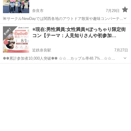
奈良市
7月29日
🌺サークルNewDayでは関西各地のアウトドア散策や趣味コンパーティ
ーなど、気軽に参加できる恋活＆友達作りイベント開催中！🌟 🌸今回
奈良
奈良市
パーティー
アウトドア
⭐現在:男性満員:女性満員⭐ぽっちゃり限定街
は関西の人気観光スポット奈良公園に行きましょう！ 沢山の鹿と出
コン【テーマ：人見知りさんや初参加…
会えるし、背後の若草...
近鉄奈良駅
7月27日
✽✽累計参加者10,000人突破✽✽ ☆☆…カップル率48.7%…☆☆
★゜･｡･｡･゜☆゜･｡･｡･゜★ 【ぽっちゃり＆みけぽ女性】と 【ぽちゃ
奈良
奈良市
近鉄奈良駅
パーティー
ぽっちゃり
好き男性】限定パーティ ★゜･｡･｡･゜☆゜･｡･｡･゜★ ...