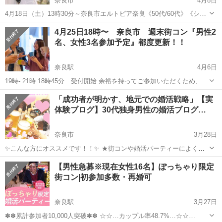
奈良市
4月8日
4月18日（土）13時30分～奈良市エルトピア奈良《50代/60代》《シニ
ア恋活》 まだまだこれから！ゆっくりお話し大人の出会い編 男性48
奈良
奈良市
パーティー
カップル
4月25日18時〜 奈良市 週末街コン『男性2
歳～69歳 女性48歳～69歳0円 詳しくはコチラでご確認下さい↓ h...
名、女性3名参加予定』都度更新！！
奈良駅
4月6日
19時- 21時 18時45分 受付開始 余裕を持ってご参加いただくため、10
分前の到着をおすすめします！ スタッフがお待ちしていますので、直
奈良
奈良市
奈良駅
パーティー
20歳
「成功者が明かす、地元での婚活戦略」【実
接店内へお越しください✨ ご年齢確認のため、身分証をご準備くださ
体験ブログ】30代独身男性の婚活ブログ…
い。 時間厳守で...
奈良市
3月28日
✨こんな方にオススメです！！✨ ★街コンや婚活パーティーによく参
加されている方 ★友達作り、彼女・彼氏探し、真剣婚活 ★マッチング
奈良
奈良市
パーティー
独身男性
【男性急募※現在女性16名】ぽっちゃり限定
アプリではなかなかマッチしにくく、会えていない方。また利用する
街コン|初参加多数・再婚可
ことが不安な方 【実...
奈良駅
3月27日
✽✽累計参加者10,000人突破✽✽ ☆☆…カップル率48.7%…☆☆