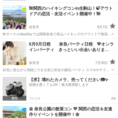
🌺関西のハイキングコンin生駒山！🍃アウト
ドアの恋活・友活イベント開催中！🌺
奈良市
8月7日
🌺サークルNewDayでは関西各地で登山ハイキングやアウトドア散策な
どの恋活・友達づくり趣味コンを開催中！！🍃 🌼今回は多くの登山者
奈良
奈良市
パーティー
アウトドア
8月9月日程 奈良パーティ日程 💛オンラ
に愛される生駒山で楽しくハイキングしながら、自然に恋活＆友達作
インパーティ きっといい出会いありま…
りしましょう！🍃 ...
奈良市
7月30日
自宅に居ながら気軽にできる安心安全の婚活パーティ スマホやＰＣを
使いＺＯＯＭアプリをダウンロード それは参加者同士が一定の匿名性
奈良
奈良市
パーティー
オンライン
【求】壊れたカメラ、売ってください📷✨
を持ったまま会話ができる事。 ご予約お問い合わせは0736643135 又
状態が悪くてもOK！最大限買取します
はジモティ...
Ad
プリフラ
🌼 奈良公園の散策コン 💛 関西の恋活＆友達
作りイベントを開催中！🌼