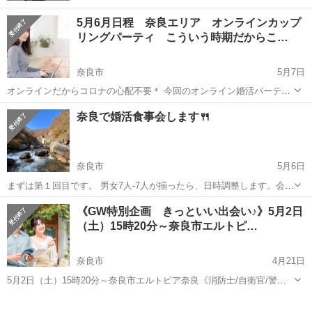
5月6月日程 奈良エリア オンラインカップ
リングパーティ こういう時期だからこ…
奈良市
5月7日
オンラインだからコロナの心配不要＊ 今回のオンライン婚活パーティ
ーは いつまでも続く恋がしたい《初婚男女》限定♡ お仕事に一生懸命
奈良
奈良市
パーティー
今週末
奈良で婚活食事会します🍴
の 《公務員》or《年収400万以上》or 《ボーナスのある正社員》 との
出会いを...
奈良市
5月6日
まずは第１回目です。 男女7人-7人が揃ったら、日時調整します。会費
は場所代とちょっとのお気持ちのみで、僕が簡単な料理を出そうと思
奈良
奈良市
パーティー
会場
《GW特別企画 きっといい出会い♪》5月2日
います。お一人1000円くらいで考えています。 対象年齢を22歳～35歳
（土）15時20分～奈良市エルトピ…
とさせてください。...
奈良市
4月21日
5月2日（土）15時20分～奈良市エルトピア奈良《消防士/自衛官/警察
官etc…》30代メイン魅力的安定職男性限定パーティ ※男性：公務
奈良
奈良市
パーティー
カップル
員又は安定職（銀行.弁護士.医師.農協.郵便関連.年収350万以上会社員