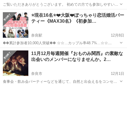
ご覧いただきありがとうございます。 初めての方でも参加しやすい、
やさしい雰囲気の交流会です。 体型に悩みのある方や、 ぽっちゃり体
奈良
奈良市
奈良駅
パーティー
ぽっちゃり
⭐現在16名⭐❤️大阪❤️ぽっちゃり恋活婚活パー
型に理解のある方が 安心して参加できる場を目指しています。 ・男女
ティー《MAX30名》《初参加…
ともにご参...
奈良駅
12月8日
✽✽累計参加者10,000人突破✽✽ ☆☆…カップル率48.7%…☆☆
★゜･｡･｡･゜☆゜･｡･｡･゜★ 【ぽっちゃり＆みけぽ女性】と 【ぽちゃ
奈良
奈良市
奈良駅
パーティー
ぽっちゃり
11月12月毎週開催『おものみ関西』の素敵な
好き男性】限定パーティ ★゜･｡･｡･゜☆゜･｡･｡･゜★ ...
出会いのメンバーになりませんか。2…
奈良市
12月1日
食事会・飲み会パーティーなどを通じて、自然と出会えるをコンセプ
トに、 婚活・恋活・友活の異業種交流パーティーを大阪で多数企画し
奈良
奈良市
パーティー
飲み会
ています。 異性との出会いが少ない、お見合いパーティーが苦手、合
コンの様な軽いノリの飲み会...