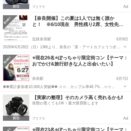
Ad
プリフラ
【奈良開催】この夏は1人では無く誰か
と！ ※6/10現在 男性残り2席、女性先…
近鉄奈良駅
6月9日
2026年6月28日（日）13時より、奈良の「茶・アートカフェうつぎ」
さんにて、30〜40代を中心とした日本茶や水墨画体験を通した小規模
奈良
奈良市
近鉄奈良駅
パーティー
会場
⭐現在26名⭐ぽっちゃり限定街コン【テーマ：
の独身者向けの交流会を開催します。 主催は婚活サロンSHIITAになり
おでかけ&旅行好きな人と出会いたい】
ます。 IB...
奈良駅
6月7日
✽✽累計参加者10,000人突破✽✽ ☆☆…カップル率48.7%…☆☆
★゜･｡･｡･゜☆゜･｡･｡･゜★ 【ぽっちゃり＆みけぽ女性】と 【ぽちゃ
奈良
奈良市
奈良駅
パーティー
ぽっちゃり
【実家の整理】そのカメラ高く売れるかも❗️
好き男性】限定パーティ ★゜･｡･｡･゜☆゜･｡･｡･゜★ ...
状態が悪くてもOK！最大限買取します
Ad
プリフラ
⭐現在23名⭐ぽっちゃり限定街コン【テーマ：