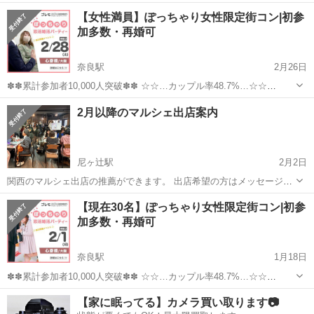
★゜･｡･｡･゜☆゜･｡･｡･゜★ 【ぽっちゃり＆みけぽ女性】と 【ぽちゃ
奈良
奈良市
奈良駅
パーティー
ぽっちゃり
【女性満員】ぽっちゃり女性限定街コン|初参
好き男性】限定パーティ ★゜･｡･｡･゜☆゜･｡･｡･゜★ ...
加多数・再婚可
奈良駅
2月26日
✽✽累計参加者10,000人突破✽✽ ☆☆…カップル率48.7%…☆☆
★゜･｡･｡･゜☆゜･｡･｡･゜★ 【ぽっちゃり＆みけぽ女性】と 【ぽちゃ
奈良
奈良市
奈良駅
パーティー
ぽっちゃり
2月以降のマルシェ出店案内
好き男性】限定パーティ ★゜･｡･｡･゜☆゜･｡･｡･゜★ ...
尼ヶ辻駅
2月2日
関西のマルシェ出店の推薦ができます。 出店希望の方はメッセージく
ださい。 推薦に際して、一度対面させていただきマルシェの説明とか
奈良
奈良市
尼ヶ辻駅
パーティー
マルシェ
【現在30名】ぽっちゃり女性限定街コン|初参
をさせていただきます！ ──マルシェ開催スケジュール── 【２月】
加多数・再婚可
2/4 第19回ぴえ...
奈良駅
1月18日
✽✽累計参加者10,000人突破✽✽ ☆☆…カップル率48.7%…☆☆
★゜･｡･｡･゜☆゜･｡･｡･゜★ 【ぽっちゃり＆みけぽ女性】と 【ぽちゃ
奈良
奈良市
奈良駅
パーティー
ぽっちゃり
【家に眠ってる】カメラ買い取ります📷
好き男性】限定パーティ ★゜･｡･｡･゜☆゜･｡･｡･゜★ ...