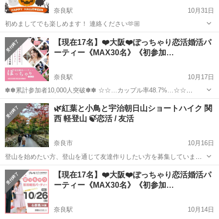
奈良駅
10月31日
初めましてでも楽しめます！ 連絡ください🫶🏼
奈良
奈良市
奈良駅
パーティー
ハロウィン
【現在17名】❤️大阪❤️ぽっちゃり恋活婚活パ
ーティー《MAX30名》《初参加…
奈良駅
10月17日
✽✽累計参加者10,000人突破✽✽ ☆☆…カップル率48.7%…☆☆
★゜･｡･｡･゜☆゜･｡･｡･゜★ 【ぽっちゃり＆みけぽ女性】と 【ぽちゃ
奈良
奈良市
奈良駅
パーティー
ぽっちゃり
🌿紅葉と小鳥と宇治朝日山ショートハイク 関
好き男性】限定パーティ ★゜･｡･｡･゜☆゜･｡･｡･゜★ ...
西 軽登山 🍃恋活 / 友活
奈良市
10月16日
登山を始めたい方、登山を通じて友達作りしたい方を募集していま
す。 独身＆年代別だから安心して参加でき、初めての方やおひとり参
奈良
奈良市
パーティー
アウトドア
【現在17名】❤️大阪❤️ぽっちゃり恋活婚活パ
加も大歓迎。 社会人サークル「山活ハートレイル」が企画する、 自然
ーティー《MAX30名》《初参加…
の中でのアウトドア恋活・...
奈良駅
10月14日