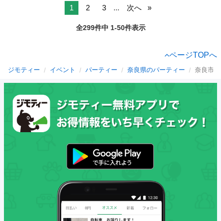
1
2
3
...
次へ
全299件中 1-50件表示
ページTOPへ
ジモティー
イベント
パーティー
奈良県のパーティー
奈良市の