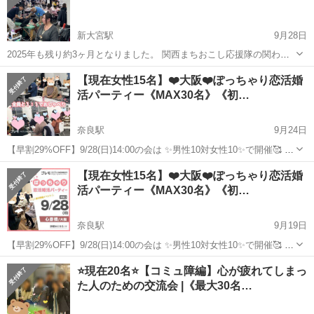
新大宮駅
9月28日
2025年も残り約3ヶ月となりました。 関西まちおこし応援隊の関わっ
ているマルシェは年内 大小合わせて30回程度の出店可能なマルシェが
奈良
奈良市
新大宮駅
パーティー
マルシェ
【現在女性15名】❤️大阪❤️ぽっちゃり恋活婚
あります。 それらのマルシェへの出店を推薦させていただいてます。
活パーティー《MAX30名》《初…
出店の推薦させていただ...
奈良駅
9月24日
【早割29%OFF】9/28(日)14:00の会は ✨男性10対女性10✨で開催🥰 現
在：女性満員：男性残2席 心斎橋 / 大阪《開催地》 詳細ページ：
奈良
奈良市
奈良駅
パーティー
ぽっちゃり
【現在女性15名】❤️大阪❤️ぽっちゃり恋活婚
https://premo.info/250928a ...
活パーティー《MAX30名》《初…
奈良駅
9月19日
【早割29%OFF】9/28(日)14:00の会は ✨男性10対女性10✨で開催🥰 現
在：女性満員 キャンセル待ち募集中：男性残2席 心斎橋 / 大阪《開催
奈良
奈良市
奈良駅
パーティー
ぽっちゃり
⭐現在20名⭐【コミュ障編】心が疲れてしまっ
地》 詳細ページ：https://premo.in...
た人のための交流会 |《最大30名…