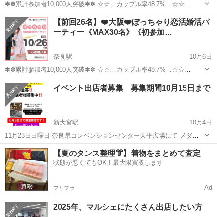
✽✽累計参加者10,000人突破✽✽ ☆☆…カップル率48.7%…☆☆
★゜･｡･｡･゜☆゜･｡･｡･゜★ 【ぽっちゃり＆みけぽ女性】と 【ぽちゃ
奈良
奈良市
奈良駅
パーティー
ぽっちゃり
【前回26名】❤️大阪❤️ぽっちゃり恋活婚活パ
好き男性】限定パーティ ★゜･｡･｡･゜☆゜･｡･｡･゜★ ...
ーティー《MAX30名》《初参加…
奈良駅
10月6日
✽✽累計参加者10,000人突破✽✽ ☆☆…カップル率48.7%…☆☆
★゜･｡･｡･゜☆゜･｡･｡･゜★ 【ぽっちゃり＆みけぽ女性】と 【ぽちゃ
奈良
奈良市
奈良駅
パーティー
ぽっちゃり
イベント出店者募集 募集期間10月15日まで
好き男性】限定パーティ ★゜･｡･｡･゜☆゜･｡･｡･゜★ ...
新大宮駅
10月4日
11月23日日曜日 奈良県コンベンションセンター天平広場にて メダカ
イベントがメインのイベントを主催させて頂きます！ キッチンカーや
奈良
奈良市
新大宮駅
パーティー
【夏のタンス整理👘】着物をまとめて査定
マルシェ関係の出店者様も急募しております！ 詳細が気になる方は、
状態が悪くてもOK！最大限買取します
コンベンションセンター
ぜひご連絡ください。
Ad
プリフラ
2025年、マルシェにたくさん出店したい方