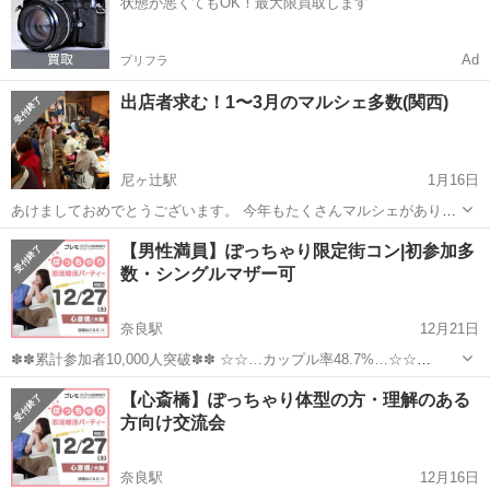
状態が悪くてもOK！最大限買取します
Ad
プリフラ
出店者求む！1〜3月のマルシェ多数(関西)
尼ヶ辻駅
1月16日
あけましておめでとうございます。 今年もたくさんマルシェがありま
す！ 私どものマルシェは購買意欲たっぷりの来場者が訪れます 出店ご
奈良
奈良市
尼ヶ辻駅
パーティー
マルシェ
【男性満員】ぽっちゃり限定街コン|初参加多
希望の方は、一度ご面談をさせていただき、マルシェの特長などをご
数・シングルマザー可
案内させていただいた上で、出...
奈良駅
12月21日
✽✽累計参加者10,000人突破✽✽ ☆☆…カップル率48.7%…☆☆
★゜･｡･｡･゜☆゜･｡･｡･゜★ 【ぽっちゃり＆みけぽ女性】と 【ぽちゃ
奈良
奈良市
奈良駅
パーティー
ぽっちゃり
【心斎橋】ぽっちゃり体型の方・理解のある
好き男性】限定パーティ ★゜･｡･｡･゜☆゜･｡･｡･゜★ ...
方向け交流会
奈良駅
12月16日