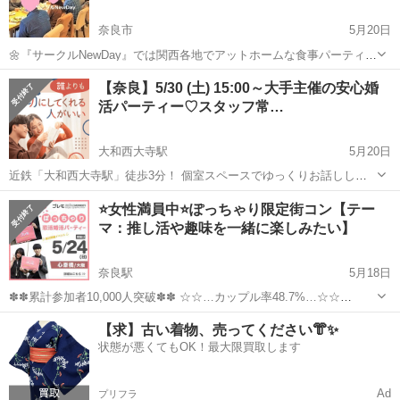
奈良市
5月20日
🌼『サークルNewDay』では関西各地でアットホームな食事パーティー
や楽しいアウトドア散策などの趣味コンイベントを開催中！🌼 💛楽し
奈良
奈良市
パーティー
【奈良】5/30 (土) 15:00～大手主催の安心婚
く恋活・友達作りできるサークルですよ！💛 🍹今回は奈良駅付近のお
活パーティー♡スタッフ常…
洒落な店で2時間...
大和西大寺駅
5月20日
近鉄「大和西大寺駅」徒歩3分！ 個室スペースでゆっくりお話しして
いただけます♪ 東証プライム上場企業「IBJ」が運営するIBJMatching
奈良
奈良市
大和西大寺駅
パーティー
IBJ
⭐女性満員中⭐ぽっちゃり限定街コン【テー
は、 安心・安全な婚活パーティーです！ ■お申し込み・詳細はこ...
マ：推し活や趣味を一緒に楽しみたい】
奈良駅
5月18日
✽✽累計参加者10,000人突破✽✽ ☆☆…カップル率48.7%…☆☆
★゜･｡･｡･゜☆゜･｡･｡･゜★ 【ぽっちゃり＆みけぽ女性】と 【ぽちゃ
奈良
奈良市
奈良駅
パーティー
ぽっちゃり
【求】古い着物、売ってください👘✨
好き男性】限定パーティ ★゜･｡･｡･゜☆゜･｡･｡･゜★ ...
状態が悪くてもOK！最大限買取します
Ad
プリフラ