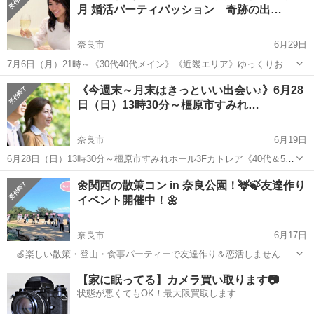
月 婚活パーティパッション 奇跡の出…
奈良市
6月29日
7月6日（月）21時～《30代40代メイン》《近畿エリア》ゆっくりお話
しオンラインカップリングパーティ 男性30歳～49歳2,000円 女性
奈良
奈良市
パーティー
オンライン
《今週末～月末はきっといい出会い♪》6月28
30歳～49歳0円 https://www.passion-bridal.co...
日（日）13時30分～橿原市すみれ…
奈良市
6月19日
6月28日（日）13時30分～橿原市すみれホール3Fカトレア《40代＆50
代メイン》《婚姻歴あり/理解のある方限定》良い人がいれば結婚前向
奈良
奈良市
パーティー
50代
🌼関西の散策コン in 奈良公園！🦌🍃友達作り
きな方編 ※再婚希望者又はそれを理解出来る方 男性40歳～59
イベント開催中！🌼
歳 女性40歳～...
奈良市
6月17日
🍏楽しい散策・登山・食事パーティーで友達作り＆恋活しません
か！🍊 🌸『サークルNewDay』で皆さんと楽しい日々を過ごしま
奈良
奈良市
パーティー
ハイキング
【家に眠ってる】カメラ買い取ります📷
しょう！🌺 🍃今回は関西の人気スポット『奈良公園』＆『若草山』で
状態が悪くてもOK！最大限買取します
楽しい散策コンを開催...