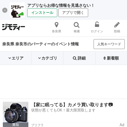
アプリならお得な情報を見逃さない！
インストール
アプリで開く
奈良県
検索
ログイン
投稿
奈良県 奈良市のパーティーのイベント情報
人気キーワード
エリア
カテゴリ
詳細
新着順
【家に眠ってる】カメラ買い取ります📷
状態が悪くてもOK！最大限買取します
Ad
プリフラ