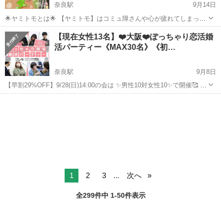
奈良駅
9月14日
🌟ヤミトモとは🌟 【ヤミトモ】はコミュ障さんや心が疲れてしまった
人のための交流会です。 「人見知り」「仕事が辛い」「将来が不安」
奈良
奈良市
奈良駅
パーティー
コミュ障
【現在女性13名】❤️大阪❤️ぽっちゃり恋活婚
「体調不良」、同じ悩みを持った者同士おしゃべりしましょう。 🌟今
活パーティー《MAX30名》《初…
回のテーマ：コミュ障編...
奈良駅
9月8日
【早割29%OFF】9/28(日)14:00の会は ✨男性10対女性10✨で開催🥰 現
在の申込者： ■女性 31歳,27歳,33歳,28歳,41歳,40歳,37歳,35歳,23
奈良
奈良市
奈良駅
パーティー
ぽっちゃり
歳,40歳,37歳,35歳,23歳,...
1
2
3
...
次へ
全299件中 1-50件表示