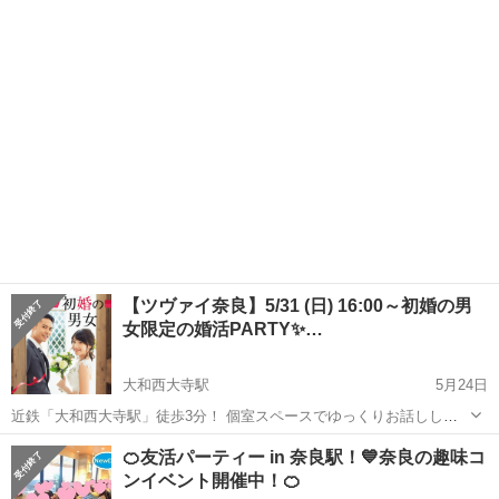
人参加》&《40代メイン同年代》オトナ婚活パーティー ※1人で参加で
奈良
奈良市
パーティー
350万
きる方 男性35歳～49歳 女性35歳～49歳0円 詳しくはコチラか...
【ツヴァイ奈良】5/31 (日) 16:00～初婚の男
女限定の婚活PARTY✨…
大和西大寺駅
5月24日
近鉄「大和西大寺駅」徒歩3分！ 個室スペースでゆっくりお話しして
いただけます♪ ■今回のテーマ ～次の恋人と結婚したい💗初婚の男
奈良
奈良市
大和西大寺駅
パーティー
IBJ
🍊友活パーティー in 奈良駅！💙奈良の趣味コ
女～ 将来は何でも話せる仲のいい夫婦になりたい。 “幸せ”にな
ンイベント開催中！🍊
れる真の...