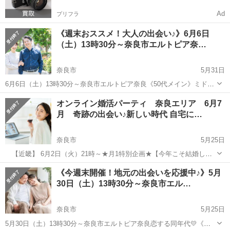
Ad
プリフラ
《週末おススメ！大人の出会い♪》6月6日
（土）13時30分～奈良市エルトピア奈…
奈良市
5月31日
6月6日（土）13時30分～奈良市エルトピア奈良《50代メイン》ミドル
世代のパートナー探し／穏やかな関係が理想 癒しや落ち着きのある
奈良
奈良市
パーティー
ホール
オンライン婚活パーティ 奈良エリア 6月7
恋しませんか？ 男性:年収400万以上穏やかな方 女性:穏やかで恋
月 奇跡の出会い♪新しい時代 自宅に…
愛に...
奈良市
5月25日
【近畿】 6月2日（火）21時～★月1特別企画★【今年こそ結婚した
い方限定】ZOOM無料個別婚活相談セミナー 男性20歳～69歳0円 女
奈良
奈良市
パーティー
オンライン
《今週末開催！地元の出会いを応援中♪》5月
性20歳～69歳0円 https://www.passion-bridal....
30日（土）13時30分～奈良市エル…
奈良市
5月25日
5月30日（土）13時30分～奈良市エルトピア奈良恋する同年代💛《一