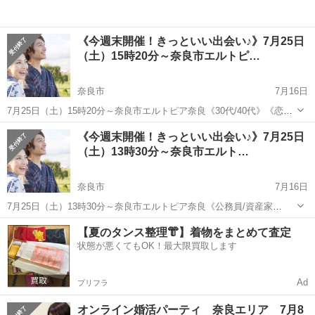
《今週末開催！きっといい出会い♪》7月25日
（土）15時20分～奈良市エルトピ…
奈良市
7月16日
7月25日（土）15時20分～奈良市エルトピア奈良《30代/40代》《恋活/
友活》 ゆっくりお話しカジュアルな出会い編 男性30歳～49歳 女
奈良
奈良市
パーティー
《今週末開催！きっといい出会い♪》7月25日
性30歳～49歳0円 詳しくはコチラから↓ https://ww...
（土）13時30分～奈良市エルト…
奈良市
7月16日
7月25日（土）13時30分～奈良市エルトピア奈良《公務員/資産家
etc…》50代メイン魅力的安定職男性限定パーティ ※男性：公務員
奈良
奈良市
パーティー
【夏のタンス整理👘】着物をまとめて査定
又は安定職（銀行.弁護士.医師.農協.郵便関連.年収350万以上会社員
状態が悪くてもOK！最大限買取します
等） 男性4...
Ad
プリフラ
オンライン婚活パーティ 奈良エリア 7月8