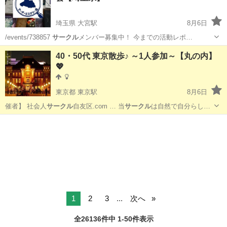
埼玉県 大宮駅
8月6日
/events/738857
サークル
メンバー募集中！ 今までの活動レポ…
埼玉
さいたま市
大宮駅
その他
会場
40・50代 東京散歩♪ ～1人参加～【丸の内】
💖
東京都 東京駅
8月6日
催者】 社会人
サークル
自友区.com … 当
サークル
は自然で自分らし…
東京
千代田区
東京駅
パーティー
重要文化財
1
2
3
...
次へ
全26136件中 1-50件表示