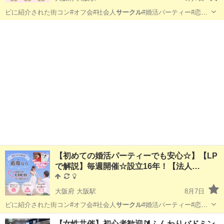
ビに紹介された街コン#オフ会#社会人
サークル
#婚活パーティー#恋活
パーティー#P…
大阪
大阪市
大阪駅
パーティー
貸切
【初めての婚活パーティーでも安心☆】【LP
で解説】毎週開催☆設立16年！【法人…
大阪府 大阪駅
8月7日
ビに紹介された街コン#オフ会#社会人
サークル
#婚活パーティー#恋活
パーティー#P…
大阪
大阪市
大阪駅
パーティー
貸切
【女性共催】初心者歓迎🔰ふんわりバドミン