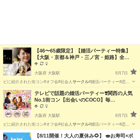
【46〜65歳限定】【婚活パーティー特集】
【大阪・京都＆神戸・三ノ宮・姫路】全…
大阪府 大阪駅
8月7日
ビに紹介された街コン#オフ会#社会人
サークル
#婚活パーティー#恋活
パーティー#P…
大阪
大阪市
大阪駅
パーティー
会場
テレビで話題の婚活パーティー❣️関西の人気
No.1街コン【出会いのCOCO】毎…
大阪府 大阪駅
8月7日
ビに紹介された街コン#オフ会#社会人
サークル
#婚活パーティー#恋活
パーティー#P…
大阪
大阪市
大阪駅
パーティー
貸切
【8/11開催！大人の夏休み🌻】 🍣お寿司×ボ