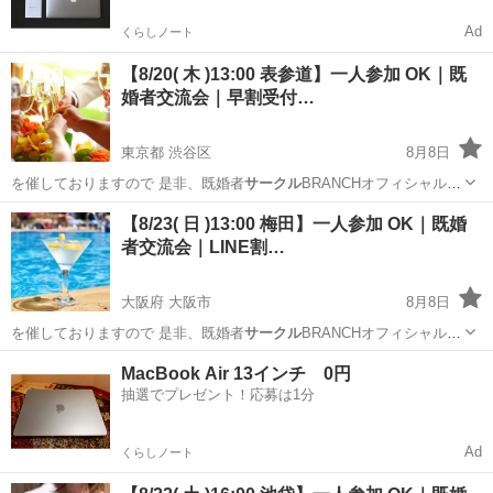
Ad
くらしノート
【8/20( 木 )13:00 表参道】一人参加 OK｜既
婚者交流会｜早割受付…
東京都 渋谷区
8月8日
を催しておりますので 是非、既婚者
サークル
BRANCHオフィシャルサ
イトでご確…
東京
渋谷区
パーティー
既婚
【8/23( 日 )13:00 梅田】一人参加 OK｜既婚
者交流会｜LINE割…
大阪府 大阪市
8月8日
を催しておりますので 是非、既婚者
サークル
BRANCHオフィシャルサ
イトでご確…
大阪
大阪市
パーティー
既婚
MacBook Air 13インチ 0円
抽選でプレゼント！応募は1分
Ad
くらしノート