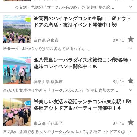
🍊友活・恋活の『
サークル
NewDay』🍊 🍃趣味別の恋…
大阪
大阪市
パーティー
会場
🌺関西のハイキングコンin生駒山！🍃アウト
ドアの恋活・友活イベント開催中！🌺
奈良県 奈良市
8月7日
🌺
サークル
NewDayでは関西各地で登山ハイキ…
奈良
奈良市
パーティー
アウトドア
🐬八景島シーパラダイス水族館コン❕🌺各種・
趣味コンイベント開催中！🐬
神奈川県 横浜市
8月7日
🌼恋活＆友達作りできる『
サークル
NewDay』🌼 💛初参加の方…
神奈川
横浜市
パーティー
会場
🌟楽しい友活＆恋活ランチコンin東京駅！🌺
各種アウトドア＆パーティー開催中！🌟
東京都 千代田区
8月7日
🌸気軽に参加できる大人の
サークル
NewDayでは各種アウトドア＆恋