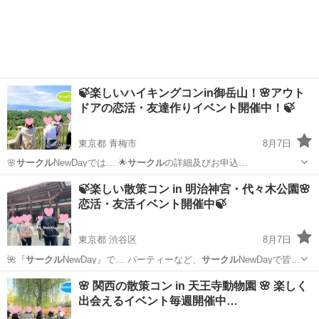
活…
東京
千代田区
パーティー
🍃楽しいハイキングコンin御岳山！🌸アウト
ドアの恋活・友達作りイベント開催中！🍃
東京都 青梅市
8月7日
🌸
サークル
NewDayでは… 🌟
サークル
の詳細及びお申込…
東京
青梅市
パーティー
🍃楽しい散策コン in 明治神宮・代々木公園🌸
恋活・友活イベント開催中🍃
東京都 渋谷区
8月7日
🌺『
サークル
NewDay』で… パーティーなど、
サークル
NewDayで皆…
東京
渋谷区
パーティー
アウトドア
🌸 関西の散策コン in 天王寺動物園 🌸 楽しく
出会えるイベント毎週開催中…