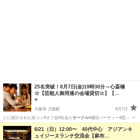
パーティー#P…
大阪
大阪市
大阪駅
パーティー
会場
25名突破！8月7日(金)19時30分～心斎橋
☆【芸能人御用達の会場貸切☆】【…
大阪府 大阪駅
8月7日
ビに紹介された街コン#オフ会#社会人
サークル
#婚活パーティー#恋活
パーティー#P…
大阪
大阪市
大阪駅
パーティー
会場
6/21（日）12:00〜 40代中心 アジアンキ
ュイジーヌランチ交流会【麻布…