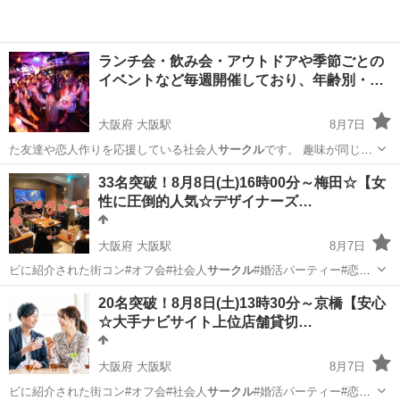
ランチ会・飲み会・アウトドアや季節ごとの
イベントなど毎週開催しており、年齢別・…
大阪府 大阪駅
8月7日
た友達や恋人作りを応援している社会人
サークル
です。 趣味が同じだ
からこそ、初対…
大阪
大阪市
大阪駅
パーティー
飲み会
33名突破！8月8日(土)16時00分～梅田☆【女
性に圧倒的人気☆デザイナーズ…
大阪府 大阪駅
8月7日
ビに紹介された街コン#オフ会#社会人
サークル
#婚活パーティー#恋活
パーティー#P…
大阪
大阪市
大阪駅
パーティー
会場
20名突破！8月8日(土)13時30分～京橋【安心
☆大手ナビサイト上位店舗貸切…
大阪府 大阪駅
8月7日
ビに紹介された街コン#オフ会#社会人
サークル
#婚活パーティー#恋活