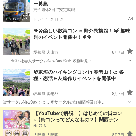
ー募集
完全週休2日で安定転職
Ad
ドライバーダイレクト
🔷🌼楽しい散策コン in 野外民族館！ 🍃 趣味
別のイベント開催中！🌟🔷
愛知県 犬山市
8月7日
🔷🌺 社会人
サークル
NewDay 🌺🔷 🌟趣味別・…
愛知
犬山市
パーティー
ハイキングコン
🍃東海のハイキングコン in 養老山！🍊 各
種・恋活＆友達作りイベントを開催中…
岐阜県 養老郡
8月7日
🌺
サークル
NewDayでは… 🌟
サークル
の詳細情報及び申…
岐阜
養老郡
パーティー
3/3
【YouTubeで解説！】はじめての街コン
♪【街コンってどんなもの？】関西ナン…
大阪府 大阪駅
8月7日