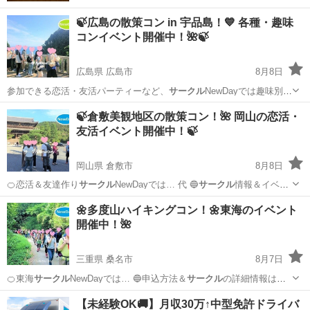
🍃広島の散策コン in 宇品島！💙 各種・趣味
コンイベント開催中！🌺🍃
広島県 広島市
8月8日
参加できる恋活・友活パーティーなど、
サークル
NewDayでは趣味別の
イベント開催…
広島
広島市
パーティー
🍃倉敷美観地区の散策コン！🌺 岡山の恋活・
友活イベント開催中！🍃
岡山県 倉敷市
8月8日
🍊恋活＆友達作り
サークル
NewDayでは… 代 🔵
サークル
情報＆イベン
ト詳…
岡山
倉敷市
パーティー
サークル
🌼多度山ハイキングコン！🌼東海のイベント
開催中！🌺
三重県 桑名市
8月7日
🍊東海
サークル
NewDayでは… 🔵申込方法＆
サークル
の詳細情報は
Ne… 🌟《
サークル
NewDay》の…
三重
桑名市
パーティー
サークル
【未経験OK🚚】月収30万↑中型免許ドライバ