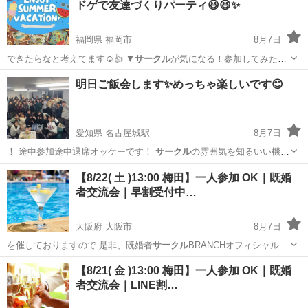
ドゲで友達づくりパーティ😆😆✨
福岡県 福岡市
8月7日
できたらなと考えてます☺️👍 ▼
サークル
が気になる！参加してみた
い！と思った…
福岡
福岡市
パーティー
ボドゲ
明日ご飯会します✨めっちゃ楽しいです😊
愛知県 名古屋城駅
8月7日
！ 途中参加途中退席オッケーです！
サークル
の雰囲気を知るいい機会
になると思いま…
愛知
名古屋市
名古屋城駅
パーティー
サークル
【8/22( 土 )13:00 梅田】一人参加 OK｜既婚
者交流会｜早割受付中…
大阪府 大阪市
8月7日
を催しておりますので 是非、既婚者
サークル
BRANCHオフィシャルサ
イトでご確…
大阪
大阪市
パーティー
既婚
【8/21( 金 )13:00 梅田】一人参加 OK｜既婚
者交流会｜LINE割…