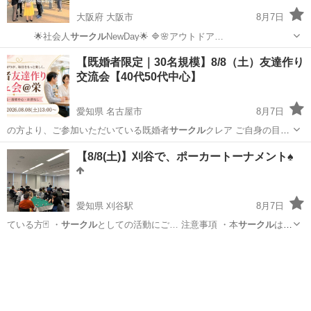
大阪府 大阪市
8月7日
🌟社会人
サークル
NewDay🌟 🔷🌸アウトドア…
大阪
大阪市
パーティー
アウトドア
【既婚者限定｜30名規模】8/8（土）友達作り
交流会【40代50代中心】
愛知県 名古屋市
8月7日
の方より、ご参加いただいている既婚者
サークル
クレア ご自身の目で
CREAが…
愛知
名古屋市
パーティー
既婚
【8/8(土)】刈谷で、ポーカートーナメント♠️
愛知県 刈谷駅
8月7日
ている方🃏 ・
サークル
としての活動にご… 注意事項 ・本
サークル
は賭
博場ではあり…
愛知
刈谷市
刈谷駅
その他
ポーカー