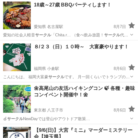
18歳～27歳 BBQパーティします！
愛知県 名古屋駅
8月7日
愛知の社会人軽音
サークル
「Chita.r… （食べ飲み放題！
サークル
代表
がほとんど負… 動中の社会人軽音
サークル
です。 みんなで…
愛知
名古屋市
名古屋駅
パーティー
BBQ
８/２３（日）１０時～ 大富豪やります！
福岡県 小倉駅
8月6日
こんにちは。 福岡大富豪
サークル
です。 月一回くらいでトランプの
大…
福岡
北九州市
小倉駅
その他
サークル
🌼高尾山の友活ハイキングコン 🍃 各種・趣味
コンイベント開催中！🌼
東京都 八王子市
8月6日
🍏
サークル
NewDayでは登山やアウトドア散策…
東京
八王子市
パーティー
【9/6(日)】大宮『ミニ』マーダーミステリー
会【埼玉県】