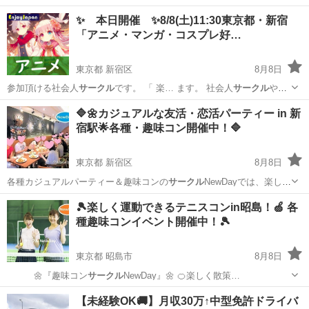
✨ 本日開催 ✨8/8(土)11:30東京都・新宿
「アニメ・マンガ・コスプレ好…
東京都 新宿区
8月8日
参加頂ける社会人
サークル
です。 「 楽… ます。 社会人
サークル
やイ
ベントを開催… を応援する社会人
サークル
を始めとして、今…
東京
新宿区
その他
会場
🔷🌼カジュアルな友活・恋活パーティー in 新
宿駅🌟各種・趣味コン開催中！🔷
東京都 新宿区
8月8日
各種カジュアルパーティー＆趣味コンの
サークル
NewDayでは、楽しく
参加できる恋…
東京
新宿区
パーティー
🎾楽しく運動できるテニスコンin昭島！🍏 各
種趣味コンイベント開催中！🎾
東京都 昭島市
8月8日
🌼『趣味コン
サークル
NewDay』🌼 🍊楽しく散策…
東京
昭島市
パーティー
【未経験OK🚚】月収30万↑中型免許ドライバ