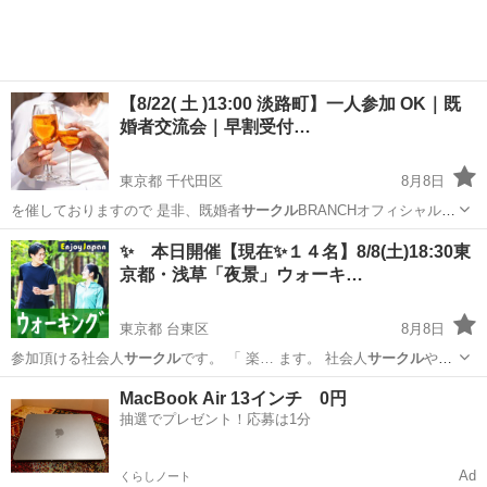
【8/22( 土 )13:00 淡路町】一人参加 OK｜既
婚者交流会｜早割受付…
東京都 千代田区
8月8日
を催しておりますので 是非、既婚者
サークル
BRANCHオフィシャルサ
イトでご確…
東京
千代田区
パーティー
既婚
✨ 本日開催【現在✨１４名】8/8(土)18:30東
京都・浅草「夜景」ウォーキ…
東京都 台東区
8月8日
参加頂ける社会人
サークル
です。 「 楽… ます。 社会人
サークル
やイ
ベントを開催… を応援する社会人
サークル
を始めとして、今…
東京
台東区
その他
コチラ
MacBook Air 13インチ 0円
抽選でプレゼント！応募は1分
Ad
くらしノート