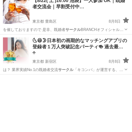
【8/22( 土 )16:00 池袋】一人参加 OK｜既婚
者交流会｜早割受付中…
東京都 豊島区
8月8日
を催しておりますので 是非、既婚者
サークル
BRANCHオフィシャルサ
イトでご確…
東京
豊島区
パーティー
既婚
🌜😆🌛日本初の画期的なマッチングアプリの
登録者１万人突破記念パーティ🍻 過去最…
東京都 新宿区
8月8日
は？ 業界実績No.1の既婚者交流
サークル
「キコンパ」が運営する、既
婚者向けの…
東京
新宿区
パーティー
会場