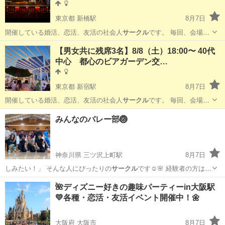
東京都 新橋駅
8月7日
開催している婚活、恋活、友活の社会人
サークル
です。 毎回、会場や
料理のテーマも…
東京
港区
新橋駅
パーティー
会場
【男女共に残席3名】8/8（土）18:00〜 40代
中心 都心のビアガーデン交…
東京都 新宿駅
8月7日
開催している婚活、恋活、友活の社会人
サークル
です。 毎回、会場や
料理のテーマも…
東京
新宿区
新宿駅
パーティー
BBQ
みんなのバレー部🏐
神奈川県 三ツ沢上町駅
8月7日
しみたい！」 そんな人にぴったりの
サークル
です☺️🌸 経験者の方はも
ちろん、…
神奈川
横浜市
三ツ沢上町駅
スポーツ
バレー
🌺ディズニー好きの趣味パーティーin大阪駅
💛各種・恋活・友活イベント開催中！🌼
大阪府 大阪市
8月7日