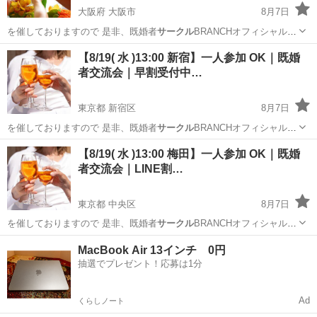
大阪府 大阪市
8月7日
を催しておりますので 是非、既婚者
サークル
BRANCHオフィシャルサ
イトでご確…
大阪
大阪市
パーティー
既婚
【8/19( 水 )13:00 新宿】一人参加 OK｜既婚
者交流会｜早割受付中…
東京都 新宿区
8月7日
を催しておりますので 是非、既婚者
サークル
BRANCHオフィシャルサ
イトでご確…
東京
新宿区
パーティー
既婚
【8/19( 水 )13:00 梅田】一人参加 OK｜既婚
者交流会｜LINE割…
東京都 中央区
8月7日
を催しておりますので 是非、既婚者
サークル
BRANCHオフィシャルサ
イトでご確…
東京
中央区
パーティー
既婚
MacBook Air 13インチ 0円
抽選でプレゼント！応募は1分
Ad
くらしノート