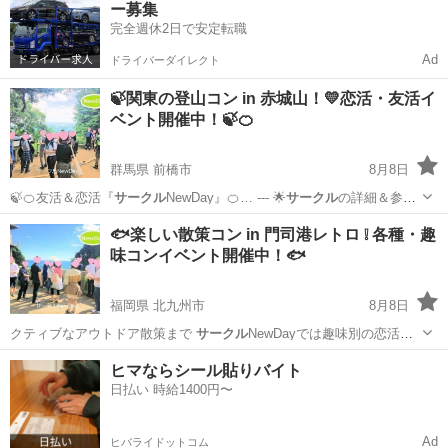
ー募集
完全週休2日で安定転職
Ad
ドライバーダイレクト
🍃関東の登山コン in 赤城山！💛恋活・友活イ
ベント開催中！🍃🍊
群馬県 前橋市
8月8日
🍃🍊友活＆恋活『
サークル
NewDay』🍊… --- 🌟
サークル
の詳細＆参加
方法…
群馬
前橋市
パーティー
アウトドア
🐟楽しい散策コン in 門司港レトロ ❕ 各種・趣
味コンイベント開催中！🐟
福岡県 北九州市
8月8日
クティブなアウトドア散策まで
サークル
NewDayでは趣味別の恋活＆
友達作…
福岡
北九州市
パーティー
ヒマならシール貼りバイト
日払い 時給1400円〜
Ad
ヒバライドットコム