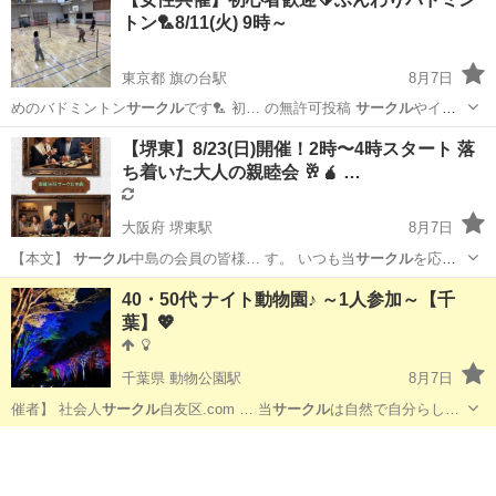
トン🏸8/11(火) 9時～
東京都 旗の台駅
8月7日
めのバドミントン
サークル
です🏸 初… の無許可投稿
サークル
やイベ
ントの輪を…
東京
品川区
旗の台駅
スポーツ
サークル
【堺東】8/23(日)開催！2時〜4時スタート 落
ち着いた大人の親睦会 🥂🧉 …
大阪府 堺東駅
8月7日
​【本文】 ​
サークル
中島の会員の皆様… す。 ​いつも当
サークル
を応援
いただき、… ます） ​🌹
サークル
サーク
大阪
堺市
堺東駅
パーティー
ジャンカラ
40・50代 ナイト動物園♪ ～1人参加～【千
ル
中島の2次会なら… ます！ ​社会人
サークル
中島 ​主催：中…
葉】💖
千葉県 動物公園駅
8月7日
催者】 社会人
サークル
自友区.com … 当
サークル
は自然で自分らし…
千葉
千葉市
動物公園駅
パーティー
会場