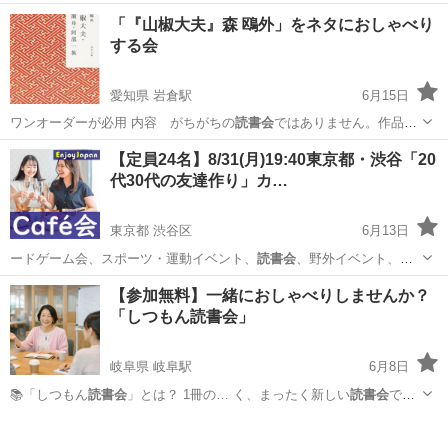
ら、あなたは待ち続けるのでしょうか。 夏目漱石の『夢十夜 第一
岡山
岡山市
県庁通り駅
その他
読書会
「『山椒大夫』森 鴎外」をネタにおしゃべり
夜』には、「百年待っていてください」という印象的な言葉が登場し
する会
ます。 今回のイベントでは、...
愛知県 岩倉駅
6月15日
ワンオーダーが必用 内容 がちがちの
読書会
ではありません。作品か
ら派生して、ただ…
愛知
岩倉市
岩倉駅
その他
コミュニティカフェ
【定員24名】8/31(月)19:40東京都・渋谷「20
代30代の友達作り」カ…
東京都 渋谷区
6月13日
ードゲーム会、スポーツ・運動イベント、
読書会
、野外イベント、飲
み会、他一部のイベン…
東京
渋谷区
その他
会場
【参加無料】一緒におしゃべりしませんか？
「しつもん読書会」
岐阜県 岐阜駅
6月8日
📚「しつもん
読書会
」とは？ 1冊の… く、まったく新しい
読書会
で
す。本を読む前と…
岐阜
岐阜市
岐阜駅
ワークショップ
ひとり