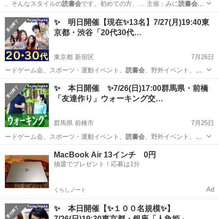
、そんなスタイルの
読書会
です。初めての方、… 主催：みに
読書会
HP： https…
宮城
仙台市
あおば通駅
その他
読書会
✨ 明日開催【現在✨13名】7/27(月)19:40東
京都・渋谷「20代30代…
東京都 新宿区
7月26日
ードゲーム会、スポーツ・運動イベント、
読書会
、野外イベント、飲
み会、他一部のイベン…
東京
新宿区
その他
会場
✨ 本日開催 ✨7/26(日)17:00群馬県・前橋
「友達作り」ウォーキング交…
群馬県 前橋市
7月25日
ードゲーム会、スポーツ・運動イベント、
読書会
、野外イベント、飲
み会、他一部のイベン…
群馬
前橋市
その他
コチラ
MacBook Air 13インチ 0円
抽選でプレゼント！応募は1分
Ad
くらしノート
✨ 本日開催【✨１００名規模✨】
7/26(日)19:30東京都・銀座「人魚姫」…