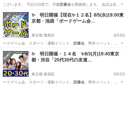
ございます。 下記の日程で、洋書
読書会
を開催致します。 会話は全て
日本語で…
兵庫
神戸市
その他
洋書
✨ 明日開催【現在✨１２名】8/5(水)19:00東
京都・池袋「ボードゲーム会…
東京都 豊島区
8月4日
ードゲーム会、スポーツ・運動イベント、
読書会
、野外イベント、飲
み会、他一部のイベン…
東京
豊島区
その他
会場
✨ 明日開催・１４名 ✨8/3(月)19:40東京
都・渋谷「20代30代の友達…
東京都 新宿区
8月2日
ードゲーム会、スポーツ・運動イベント、
読書会
、野外イベント、飲
み会、他一部のイベン…
東京
新宿区
その他