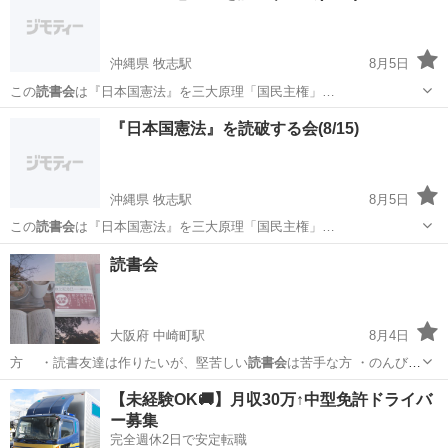
沖縄県 牧志駅
8月5日
この
読書会
は『日本国憲法』を三大原理「国民主権」…
沖縄
那覇市
牧志駅
セミナー
読書会
『日本国憲法』を読破する会(8/15)
沖縄県 牧志駅
8月5日
この
読書会
は『日本国憲法』を三大原理「国民主権」…
沖縄
那覇市
牧志駅
セミナー
読書会
読書会
大阪府 中崎町駅
8月4日
方 ・読書友達は作りたいが、堅苦しい
読書会
は苦手な方 ・のんびり
した雰囲気が好き…
大阪
大阪市
中崎町駅
その他
読書会
【未経験OK🚚】月収30万↑中型免許ドライバ
ー募集
完全週休2日で安定転職