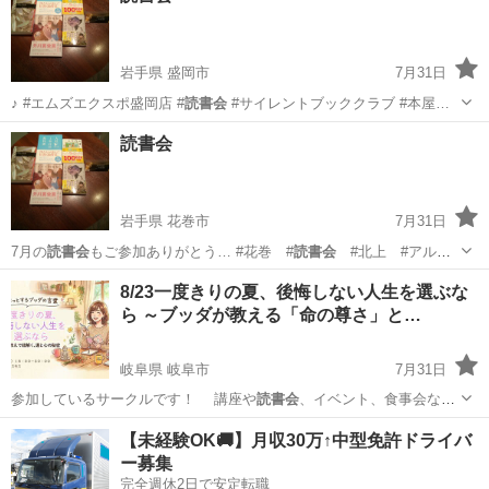
岩手県 盛岡市
7月31日
♪ #エムズエクスポ盛岡店 #
読書会
#サイレントブッククラブ #本屋…
岩手
盛岡市
その他
読書会
読書会
岩手県 花巻市
7月31日
7月の
読書会
もご参加ありがとう… #花巻 #
読書会
#北上 #アル
テ…
岩手
花巻市
ワークショップ
読書会
8/23一度きりの夏、後悔しない人生を選ぶな
ら ～ブッダが教える「命の尊さ」と…
岐阜県 岐阜市
7月31日
参加しているサークルです！ 講座や
読書会
、イベント、食事会など
毎月開催していま…
岐阜
岐阜市
セミナー
【未経験OK🚚】月収30万↑中型免許ドライバ
ー募集
完全週休2日で安定転職