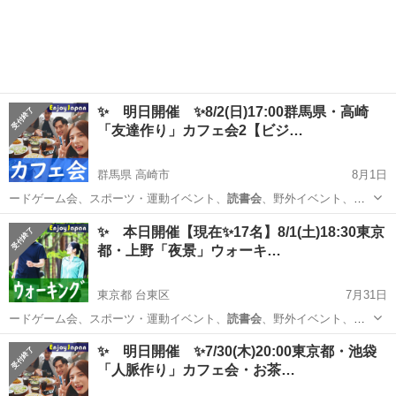
✨ 明日開催 ✨8/2(日)17:00群馬県・高崎
「友達作り」カフェ会2【ビジ…
群馬県 高崎市
8月1日
ードゲーム会、スポーツ・運動イベント、
読書会
、野外イベント、飲
み会、他一部のイベン…
群馬
高崎市
その他
キッカケ
✨ 本日開催【現在✨17名】8/1(土)18:30東京
都・上野「夜景」ウォーキ…
東京都 台東区
7月31日
ードゲーム会、スポーツ・運動イベント、
読書会
、野外イベント、飲
み会、他一部のイベン…
東京
台東区
その他
✨ 明日開催 ✨7/30(木)20:00東京都・池袋
「人脈作り」カフェ会・お茶…