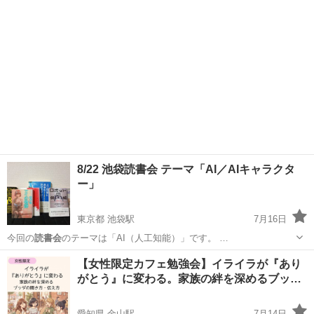
8/22 池袋読書会 テーマ「AI／AIキャラクタ
ー」
東京都 池袋駅
7月16日
今回の
読書会
のテーマは「AI（人工知能）」です。 …
東京
豊島区
池袋駅
その他
読書会
【女性限定カフェ勉強会】イライラが『あり
がとう』に変わる。家族の絆を深めるブッ…
愛知県 金山駅
7月14日