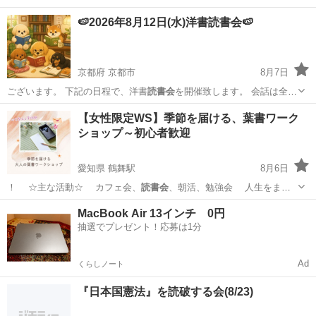
🍉2026年8月12日(水)洋書読書会🍉
京都府 京都市
8月7日
ございます。 下記の日程で、洋書
読書会
を開催致します。 会話は全て
日本語で…
京都
京都市
その他
洋書
【女性限定WS】季節を届ける、葉書ワーク
ショップ～初心者歓迎
愛知県 鶴舞駅
8月6日
！ ☆主な活動☆ カフェ会、
読書会
、朝活、勉強会 人生をまじ
めに考え…
愛知
名古屋市
鶴舞駅
ワークショップ
サークル
MacBook Air 13インチ 0円
抽選でプレゼント！応募は1分
Ad
くらしノート
『日本国憲法』を読破する会(8/23)