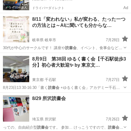
Ad
ドライバーダイレクト
8/11「変われない」私が変わる、たった一つ
の方法とは～AIに聞いても分からな…
岐阜県 岐阜市
7月28日
30代が中心のサークルです！ 講座や
読書会
、イベント、食事会など毎
月開催していま…
岐阜
岐阜市
セミナー
ぎふ
8月9日 第38回 ゆるく書く会【千石駅徒歩3
分】初心者大歓迎✨ by 東京文…
東京都 千石駅
7月27日
8月23日13:30-16:30「書く
読書会
+ゆるく書く会」アカデミー千石の
予定…
東京
文京区
千石駅
ワークショップ
宗教の勧誘
8/29 所沢読書会
埼玉県 所沢駅
7月26日
っての、自由紹介型
読書会
です。 参加… けっこうですので、
読書会
が