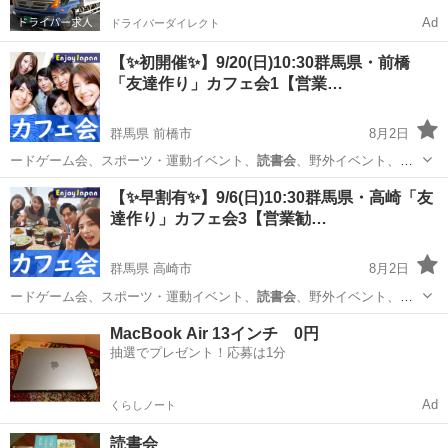
Ad
ドライバーダイレクト
【✨初開催✨】9/20(日)10:30群馬県・前橋
「友達作り」カフェ会1【営業…
群馬県 前橋市
8月2日
ードゲーム会、スポーツ・運動イベント、
読書会
、野外イベント、飲
み会、他一部のイベン…
群馬
前橋市
その他
会場
【✨早割有✨】9/6(日)10:30群馬県・高崎「友
達作り」カフェ会3【営業勧…
群馬県 高崎市
8月2日
ードゲーム会、スポーツ・運動イベント、
読書会
、野外イベント、飲
み会、他一部のイベン…
群馬
高崎市
その他
キッカケ
MacBook Air 13インチ 0円
抽選でプレゼント！応募は1分
Ad
くらしノート
読書会