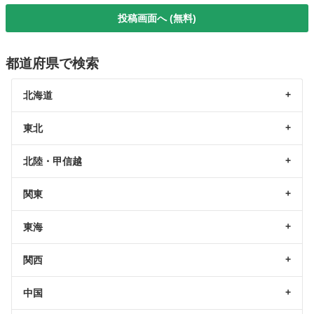
投稿画面へ (無料)
都道府県で検索
北海道
東北
北陸・甲信越
関東
東海
関西
中国