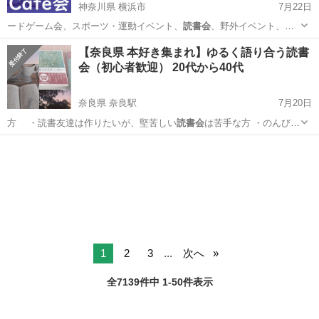
神奈川県 横浜市
7月22日
ードゲーム会、スポーツ・運動イベント、
読書会
、野外イベント、飲
み会、他一部のイベン…
神奈川
横浜市
その他
会場
【奈良県 本好き集まれ】ゆるく語り合う読書
会（初心者歓迎） 20代から40代
奈良県 奈良駅
7月20日
方 ・読書友達は作りたいが、堅苦しい
読書会
は苦手な方 ・のんびり
した雰囲気が好き…
奈良
奈良市
奈良駅
その他
読書会
1
2
3
...
次へ
全7139件中 1-50件表示