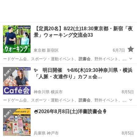
【定員20名】8/22(土)18:30東京都・新宿「夜
景」ウォーキング交流会33
東京都 新宿区
6月7日
ードゲーム会、スポーツ・運動イベント、
読書会
、野外イベント、飲
み会、他一部のイベン…
東京
新宿区
その他
コチラ
✨ 明日開催 ✨8/6(木)19:30神奈川県・横浜
「人脈・友達作り」カフェ会…
神奈川県 横浜市
8月5日
ードゲーム会、スポーツ・運動イベント、
読書会
、野外イベント、飲
み会、他一部のイベン…
神奈川
横浜市
その他
会場
🍧2026年8月8日(土)洋書読書会🍦
兵庫県 神戸市
8月5日