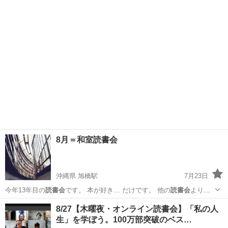
初めての方もお気…
埼玉
所沢市
所沢駅
その他
読書会
8月＝和室読書会
沖縄県 旭橋駅
7月23日
今年13年目の
読書会
です。 本が好き… だけです。 他の
読書会
よりも
和室
沖縄
那覇市
旭橋駅
その他
読書会
8/27【木曜夜・オンライン読書会】「私の人
生」を学ぼう。100万部突破のベス…