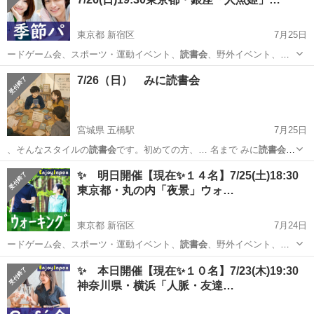
東京都 新宿区
7月25日
ードゲーム会、スポーツ・運動イベント、
読書会
、野外イベント、飲
み会、他一部のイベン…
東京
新宿区
その他
会場
7/26（日） みに読書会
宮城県 五橋駅
7月25日
、そんなスタイルの
読書会
です。初めての方、… 名まで みに
読書会
HP： https…
宮城
仙台市
五橋駅
その他
読書会
✨ 明日開催【現在✨１４名】7/25(土)18:30
東京都・丸の内「夜景」ウォ…
東京都 新宿区
7月24日
ードゲーム会、スポーツ・運動イベント、
読書会
、野外イベント、飲
み会、他一部のイベン…
東京
新宿区
その他
コチラ
✨ 本日開催【現在✨１０名】7/23(木)19:30
神奈川県・横浜「人脈・友達…