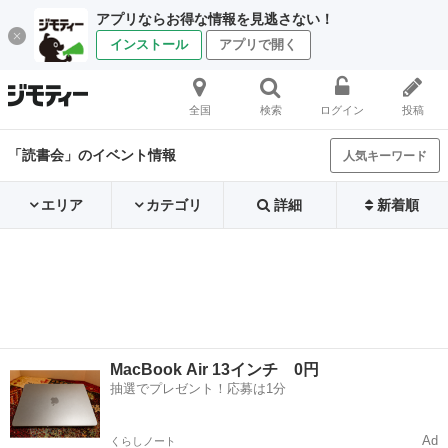
アプリならお得な情報を見逃さない！
インストール
アプリで開く
全国
検索
ログイン
投稿
「読書会」のイベント情報
人気キーワード
エリア
カテゴリ
詳細
新着順
MacBook Air 13インチ 0円
抽選でプレゼント！応募は1分
Ad
くらしノート