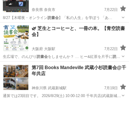
奈良県 奈良市
7月22日
8/27【木曜夜・オンライン
読書会
】「私の人生」を学ぼう 「あ…
奈良
奈良市
その他
オンライン
🌿 芝生とコーヒーと、一冊の本。【青空読書
会】
大阪府 大阪駅
7月22日
生広場で、のんびり
読書会
をしませんか？ … ヒー&紅茶を片手に
読書
会
になります
大阪
大阪市
大阪駅
その他
読書会
第7回 Books Mandeville 武蔵小杉読書会@千
年共店
神奈川県 武蔵新城駅
7月19日
通算では23回目です。 2026/8/29(土) 10:00-12:00 千年共店(武蔵新城)
テーマフリーです。 申込みと詳細はこちらのフォームから。
神奈川
川崎市
武蔵新城駅
ワークショップ
読書会
https://forms.gle/pW9oHoUi8cG...