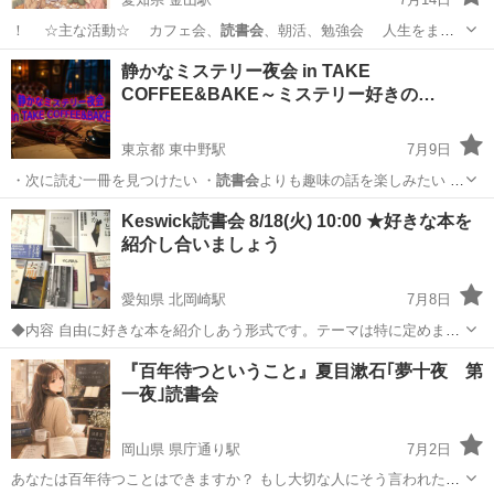
！ ☆主な活動☆ カフェ会、
読書会
、朝活、勉強会 人生をまじ
めに考え…
愛知
名古屋市
金山駅
セミナー
勉強会
静かなミステリー夜会 in TAKE
COFFEE&BAKE～ミステリー好きの…
東京都 東中野駅
7月9日
・次に読む一冊を見つけたい ・
読書会
よりも趣味の話を楽しみたい ・
同…
東京
中野区
東中野駅
パーティー
会場
Keswick読書会 8/18(火) 10:00 ★好きな本を
紹介し合いましょう
愛知県 北岡崎駅
7月8日
◆内容 自由に好きな本を紹介しあう形式です。テーマは特に定めませ
んが、参加者さんがいま他の人に特にお勧めしたい本を２～３冊選
愛知
岡崎市
北岡崎駅
その他
読書会
『百年待つということ』夏目漱石｢夢十夜 第
び、自由にお話しください。英国菓子と喫茶のお店「cafe Keswick」
一夜｣読書会
にて、美味しいお茶やお菓...
岡山県 県庁通り駅
7月2日
あなたは百年待つことはできますか？ もし大切な人にそう言われたな