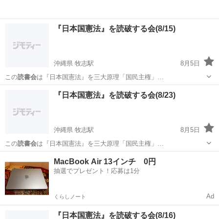
『日本国憲法』を読破する会(8/15)
沖縄県 牧志駅
8月5日
この
読書会
は『日本国憲法』を三大原理「国民主権」…
沖縄
那覇市
牧志駅
ワークショップ
読書会
『日本国憲法』を読破する会(8/23)
沖縄県 牧志駅
8月5日
この
読書会
は『日本国憲法』を三大原理「国民主権」…
沖縄
那覇市
牧志駅
セミナー
読書会
MacBook Air 13インチ 0円
抽選でプレゼント！応募は1分
Ad
くらしノート
『日本国憲法』を読破する会(8/16)