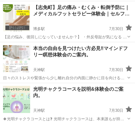
する平和学習イベントについて、お手伝いさんを募集しています！ 急
福岡
福岡市
大橋駅
ワークショップ
会場
【志免町】足の痛み・むくみ・転倒予防に｜
遽欠員が出たための募集となります🙇‍♀️ ＊ 【当日お願いしたいこと】
メディカルフットセラピー体験会｜セルフ…
・イベント...
博多駅
7月30日
【足の悩み、後回しになっていませんか？】 ・外反母趾が気になる ・
足の指がうまく使えない ・足がむくみやすい ・歩くと疲れやすい ・
福岡
糟屋郡
博多駅
ワークショップ
志免町
本当の自由を見つけたい方必見‼️マインドフ
片足立ちが不安になってきた ・転びそうになることが増えた ・膝や腰
リー瞑想体験会のご案内。
の負担が...
天神駅
7月30日
日々のストレスや緊張から少し離れ自分の内面に静かに目を向ける時
間。 心に浮かぶ感情や考えを優しく見つめ、受け止めていくことで、
福岡
福岡市
天神駅
ワークショップ
会場
光明チャクラコースを説明&体験会のご案
心がふっとゆるむ、そんな感覚を体験してみませんか？ 体験
内。
日:8/12（水）18:50〜21:0...
天神駅
7月30日
🍀光明チャクラコースとは❓️ 光明チャクラコースは、本来誰もが持っ
ている明るい意識を回復し、「自分らしく生きる」ための第一歩とな
福岡
福岡市
天神駅
ワークショップ
チャクラ
るコースです。 チャクラのはたらきが弱まると↓ 第7チャクラ…混乱、