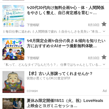
✨20代30代向け無料企画✨心・体・人間関係
をやさしく整え、自己肯定感を育む～…
下曽根駅
8月10日
💧‬毎日仕事に追われ 💧‬人間関係で疲れ 💧‬自分らしさを見失い “本当に
このままでいいのだろうか” そんな将来への不安を抱えていませんか？
福岡
北九州市
下曽根駅
ワークショップ
オンライン
✨8月限定企画✨自分の良さ＆傾向を知りたい
このオンラインセミナーでは 心と体とエネルギーを整えながら 自分ら
方におすすめ☆AIオーラ撮影無料体験…
しい生き方を見...
下曽根駅
8月10日
「私って、どんなタイプなんだろう？」 仕事ではちゃんとしているけ
ど、 💧‬家ではぐったり… 💧‬人に合わせすぎて疲れる… 💧‬もっと自分
福岡
北九州市
下曽根駅
ワークショップ
オーラ
【求】古い人形譲ってくれませんか？
らしく過ごしたい… そんな方におすすめです💕 AIオーラで、 あなた
状態が悪くてもOK🙆‍♀️査定0円‼️
の今の状態や個性・...
Ad
COYASH
夏休み限定開催‼️8/11（火、祝）LoveHeals
上映会とヨガミニセッショ…