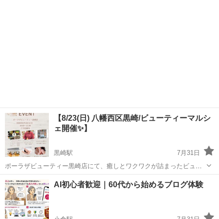
9:30...
【8/23(日) 八幡西区黒崎/ビューティーマルシ
ェ開催✨】
黒崎駅
7月31日
ポーラザビューティー黒崎店にて、癒しとワクワクが詰まったビュー
ティーイベントに出店します♪ 今回は、トルコから直輸入した色鮮や
福岡
北九州市
黒崎駅
ワークショップ
ビューティー
AI初心者歓迎｜60代から始めるブログ体験
かなガラスを使った 「トルコランプワークショップ」を開催🕌✨ いつ
もとは違う空間で、...