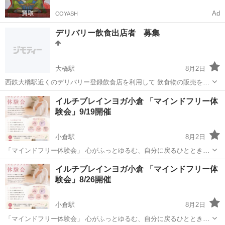
Ad
COYASH
デリバリー飲食出店者 募集
大橋駅
8月2日
西鉄大橋駅近くのデリバリー登録飲食店を利用して 飲食物の販売をし
てみませんか？ ご興味がある方はお気軽にメッセージ下さい！ よろし
福岡
福岡市
大橋駅
ワークショップ
キッチンカー
イルチブレインヨガ小倉 「マインドフリー体
くお願いします。
験会」9/19開催
小倉駅
8月2日
「マインドフリー体験会」 心がふっとゆるむ、自分に戻るひととき。
毎日を頑張っていると、 知らないうちに心も体も力が入っていません
福岡
北九州市
小倉駅
ワークショップ
イルチブレインヨガ小倉 「マインドフリー体
か？ マインドフリー瞑想で、 日々のストレスや思考から少し離れて
験会」8/26開催
イルチブレインヨガ
自分...
小倉駅
8月2日
「マインドフリー体験会」 心がふっとゆるむ、自分に戻るひととき。