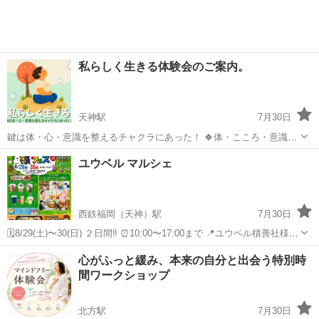
心身に張りがない 第6チャ...
私らしく生きる体験会のご案内。
天神駅
7月30日
鍵は体・心・意識を整えるチャクラにあった！ 🍀体・こころ・意識を
整え「自分軸」をたてる通常体験会 自分軸をチェック!! ⭐︎自分軸と
福岡
福岡市
天神駅
ワークショップ
会場
ユウベル マルシェ
は！20分、トレーニング80分+チャクラチェック 開催日:8/4（火）、
8/6（木）、...
西鉄福岡（天神）駅
7月30日
🗓️8/29(土)〜30(日) ２日間‼️ ⏰10:00〜17:00まで 📍ユウベル積善社様に
て 手相占い出店します🤲✨✨ ご希望の方は、 メッセージ送ってくださ
福岡
福岡市
西鉄福岡（天神）駅
ワークショップ
心がふっと緩み、本来の自分と出会う特別時
い。 ご予約なしでの来場は出来ません🙏
間ワークショップ
マルシェ
北方駅
7月30日