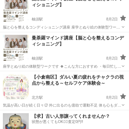
ィショニング】
柚須駅
8月2日
脳と心を整えるコンディショニング講座 座学とぬり絵の体験型ワーク
です 🍀こんな方におすすめ ・毎日忙しくて、頭や気持ちを整理したい
福岡
糟屋郡
柚須駅
ワークショップ
曼荼羅
曼荼羅マインド講座【脳と心を整えるコンデ
方 ・手帳やノートに日記を書くのが続かなかった方 ・人の目や評価を
ィショニング】
気にせず集中できる趣味を持ち...
柚須駅
8月2日
座学とぬり絵の体験型ワークです 🍀こんな方におすすめ ・毎日忙しく
て、頭や気持ちを整理したい方 ・手帳やノートに日記を書くのが続か
福岡
糟屋郡
柚須駅
ワークショップ
曼荼羅
【小倉南区】ダルい夏の疲れをチャクラの視
なかった方 ・人の目や評価を気にせず集中できる趣味を持ちたい方 ・
点から整える～セルフケア体験会～
新しい癒しの時間を見つけたい...
北方駅
8月2日
気温が高い日が続く日々🥵 外に出るのも億劫で運動不足 体も心もダル
い日が続く そんな思いをしていませんか❓ 疲れやストレスが続くと、
福岡
北九州市
北方駅
ワークショップ
チャクラ
【求】古い人形譲ってくれませんか？
体だけでなく脳や心の働きにも 影響が出やすくなります😫 東洋ではそ
状態が悪くてもOK🙆‍♀️査定0円‼️
の状態を 生命エネルギ...