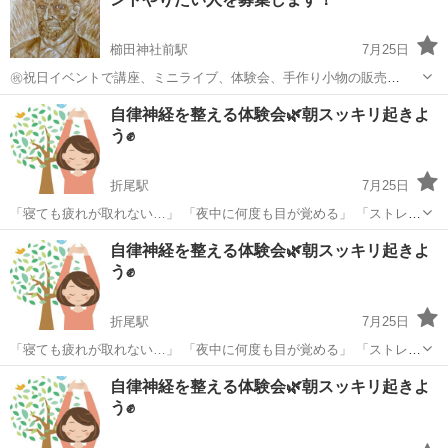
櫛田神社前駅
7月25日
㊗️祝日イベントで講座、ミニライブ、体験会、手作り小物の販売
等々、何かをやってみたい人を募集中❣️素人でもOK、むしろ何かのき
福岡
福岡市
櫛田神社前駅
ワークショップ
ミニライブ
自律神経を整える体験会🌿朝スッキリ起きよ
っかけをつかみたい人やチャレンジ精神のある人を応援したいと思っ
う✊
てます。 年内の祝日限定、時間は10...
折尾駅
7月25日
「寝ても疲れが取れない…」 「夜中に何度も目が覚める」 「ストレス
で頭が休まらない」 「気づくといつも緊張している」 そんな方へ、こ
福岡
北九州市
折尾駅
ワークショップ
体験会
自律神経を整える体験会🌿朝スッキリ起きよ
の体験会では、3つのボディ（身体、心、エネルギー）と7つのチャク
う✊
ラを呼吸・や...
折尾駅
7月25日
「寝ても疲れが取れない…」 「夜中に何度も目が覚める」 「ストレス
で頭が休まらない」 「気づくといつも緊張している」 そんな方へ、こ
福岡
北九州市
折尾駅
ワークショップ
自律神経を整える体験会🌿朝スッキリ起きよ
の体験会では、3つのボディ（身体、心、エネルギー）と7つのチャク
う✊
ラを呼吸...