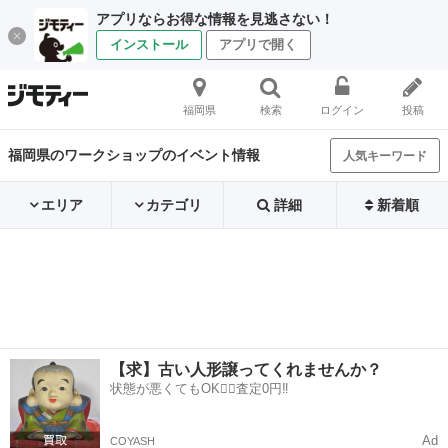
アプリならお得な情報を見逃さない！
インストール
アプリで開く
福岡県
検索
ログイン
投稿
福岡県のワークショップのイベント情報
人気キーワード
エリア
カテゴリ
詳細
新着順
【求】古い人形譲ってくれませんか？
状態が悪くてもOK🙆‍♀️査定0円‼️
Ad
COYASH