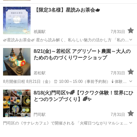
【限定3名様】星読みお茶会🫖
祇園駅
7月31日
🌿星読みお茶会🌿 星から読み解く、私らしい魅力の活かし方 「私の魅
力って何だろう？」 「もっと自分らしく輝きたい。」 そんなふうに思
福岡
福岡市
祇園駅
ワークショップ
お茶会
8/21(金)～若松区 アグリゾート農園～大人の
ったことはありませんか？ 忙しい毎日の中で、自分自身とゆっくり向
ためのものづくりワークショップ
き合う時間は意外と少...
若松駅
7月31日
8月開催日程 8月21日（金） ⏰ 10:00～15:00（事前予約制） 🕯 体験内
容 トルコランプ キャンドルホルダー 月のランプ ソーラーライト 🕒
福岡
北九州市
若松駅
ワークショップ
トルコ
8/18(火)門司区✨🌈【ワクワク体験！世界にひ
所要時間：90～150...
とつのランプづくり】🌈✨
門司駅
7月31日
門司区の《サナレカフェ》で開催される 「火曜日つながりマルシェ」
に、ハンドメイドワークショップで参加します！ 📍開催場所：サナレ
福岡
北九州市
門司駅
ワークショップ
ランプ
カフェ（門司区） 📅開催日：8月18日(火) ⏰時間：