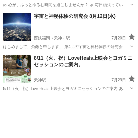
🌿 心が、ふっとゆるむ時間を過ごしませんか？ 🌿 毎日頑張っている
と、 気づかないうちに 心も頭もいっぱいになってしまいます。 ✔ 最
福岡
北九州市
北方駅
ワークショップ
体験会
宇宙と神秘体験の研究会 8月12日(水)
近、なんとなく疲れが抜けない ✔ 考えすぎてしまう ✔ 自分の気持ち
が分からなくなる ...
西鉄福岡（天神）駅
7月29日
はじめまして。斎藤と申します。 第4回の宇宙と神秘体験の研究会に
なります🍀 「日常が退屈」 「UFOや未確認現象のニュースが気にな
福岡
福岡市
西鉄福岡（天神）駅
ワークショップ
8/11（火、祝）LoveHeals上映会とヨガミニ
る」 「ちょっと不思議な体験をしたけれど、周りの人には話しづら
セッションのご案内。
宇宙
い…」 この研究会は、宇宙、...
天神駅
7月29日
8/11（火、祝）LoveHeals上映会とヨガミニセッションのご案内 あな
たの内に眠る自然治癒力を目覚めさせるヒーリングと愛のドキュンタ
福岡
福岡市
天神駅
ワークショップ
会場
リ－映画 「LoveHeals」上映会とヨガミニセッションを開催します ・
13:3...