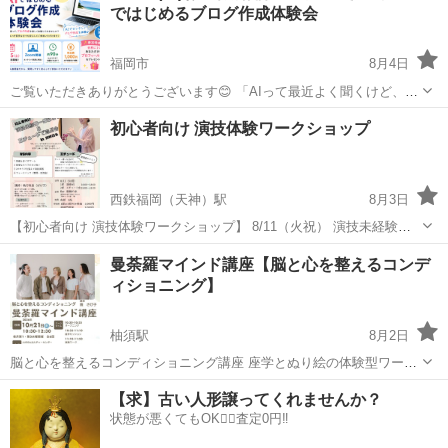
ではじめるブログ作成体験会
福岡市
8月4日
ご覧いただきありがとうございます😊 「AIって最近よく聞くけど、ど
う使うの？」 「ブログを書いてみたいけれど、何から始めればいいか
福岡
福岡市
ワークショップ
体験会
初心者向け 演技体験ワークショップ
わからない。」 そんな方に向けた、初心者向けのブログ作成体験会で
す✨ ...
西鉄福岡（天神）駅
8月3日
【初心者向け 演技体験ワークショップ】 8/11（火祝） 演技未経験・
初めての方も大丈夫！ 「楽しそう！」の気持ちだけで参加できる『演
福岡
福岡市
西鉄福岡（天神）駅
ワークショップ
曼荼羅マインド講座【脳と心を整えるコンデ
技体験ワークショップ』を開催します♪ 講師は東京で10年女優と...
ィショニング】
即興劇
柚須駅
8月2日
脳と心を整えるコンディショニング講座 座学とぬり絵の体験型ワーク
です 🍀こんな方におすすめ ・毎日忙しくて、頭や気持ちを整理したい
福岡
糟屋郡
柚須駅
ワークショップ
曼荼羅
【求】古い人形譲ってくれませんか？
方 ・手帳やノートに日記を書くのが続かなかった方 ・人の目や評価を
状態が悪くてもOK🙆‍♀️査定0円‼️
気にせず集中できる趣味を持ち...