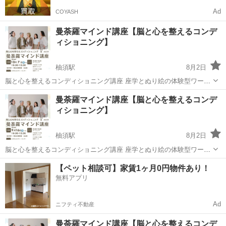
Ad
COYASH
曼荼羅マインド講座【脳と心を整えるコンデ
ィショニング】
柚須駅
8月2日
脳と心を整えるコンディショニング講座 座学とぬり絵の体験型ワーク
です 🍀こんな方におすすめ ・毎日忙しくて、頭や気持ちを整理したい
福岡
糟屋郡
柚須駅
ワークショップ
曼荼羅
曼荼羅マインド講座【脳と心を整えるコンデ
方 ・手帳やノートに日記を書くのが続かなかった方 ・人の目や評価を
ィショニング】
気にせず集中できる趣味を持ち...
柚須駅
8月2日
脳と心を整えるコンディショニング講座 座学とぬり絵の体験型ワーク
です 🍀こんな方におすすめ ・毎日忙しくて、頭や気持ちを整理したい
福岡
糟屋郡
柚須駅
ワークショップ
曼荼羅
【ペット相談可】家賃1ヶ月0円物件あり！
方 ・手帳やノートに日記を書くのが続かなかった方 ・人の目や評価を
無料アプリ
気にせず集中できる趣味を持ち...
Ad
ニフティ不動産
曼荼羅マインド講座【脳と心を整えるコンデ