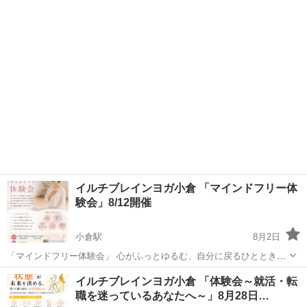
毎日を頑張っていると、 知らないうちに心も体も力が入っていません
福岡
北九州市
小倉駅
ワークショップ
か？ マインドフリー瞑想で、 日々のストレスや思考から少し離れて
イルチブレインヨガ
自分...
イルチブレインヨガ小倉 「マインドフリー体
験会」8/12開催
小倉駅
8月2日
「マインドフリー体験会」 心がふっとゆるむ、自分に戻るひととき。
毎日を頑張っていると、 知らないうちに心も体も力が入っていません
福岡
北九州市
小倉駅
ワークショップ
イルチブレインヨガ小倉 「体験会～就活・転
か？ マインドフリー瞑想で、 日々のストレスや思考から少し離れて
職を迷っているあなたへ～」8月28日…
イルチブレインヨガ
自分...