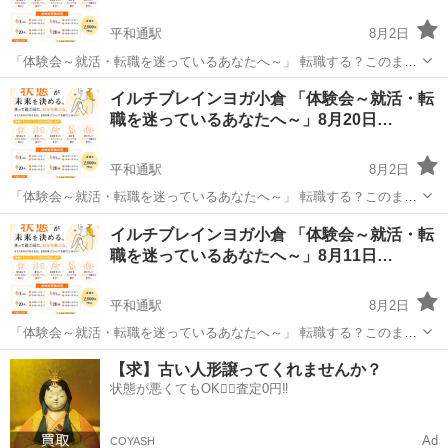
平和通駅
8月2日
「体験会～就活・転職を迷っているあなたへ～」 転職する？このまま
続ける？ 迷っているときこそ、 焦って答えを出さなくても大丈夫。
福岡
北九州市
平和通駅
ワークショップ
イルチブレインヨガ小倉 「体験会～就活・転
大切なのは、 「どこへ行くか」を決める前に 「今の自分はどんな状態
職を迷っているあなたへ～」8月20日…
なの...
平和通駅
8月2日
「体験会～就活・転職を迷っているあなたへ～」 転職する？このまま
続ける？ 迷っているときこそ、 焦って答えを出さなくても大丈夫。
福岡
北九州市
平和通駅
ワークショップ
イルチブレインヨガ小倉 「体験会～就活・転
大切なのは、 「どこへ行くか」を決める前に 「今の自分はどんな状態
職を迷っているあなたへ～」8月11日…
なの...
平和通駅
8月2日
「体験会～就活・転職を迷っているあなたへ～」 転職する？このまま
続ける？ 迷っているときこそ、 焦って答えを出さなくても大丈夫。
福岡
北九州市
平和通駅
ワークショップ
【求】古い人形譲ってくれませんか？
大切なのは、 「どこへ行くか」を決める前に 「今の自分はどんな状態
状態が悪くてもOK🙆‍♀️査定0円‼️
イルチブレインヨガ
なの...
Ad
COYASH