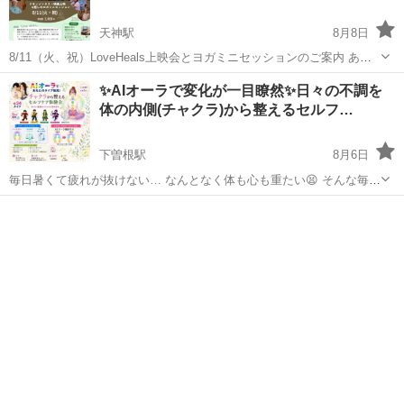
天神駅
8月8日
8/11（火、祝）LoveHeals上映会とヨガミニセッションのご案内 あな
たの内に眠る自然治癒力を目覚めさせるヒーリングと愛のドキュンタ
福岡
福岡市
天神駅
ワークショップ
会場
✨AIオーラで変化が一目瞭然✨日々の不調を
リ－映画 「LoveHeals」上映会とヨガミニセッションを開催します ・
体の内側(チャクラ)から整えるセルフ…
13:3...
下曽根駅
8月6日
毎日暑くて疲れが抜けない… なんとなく体も心も重たい😫 そんな毎日
を過ごしていませんか？ 疲れやストレスが続くと 体だけでなく脳や心
福岡
北九州市
下曽根駅
ワークショップ
オーラ
の働きにも 影響が出やすくなります。 この体験会では、 **体・心・意
識（3Body...