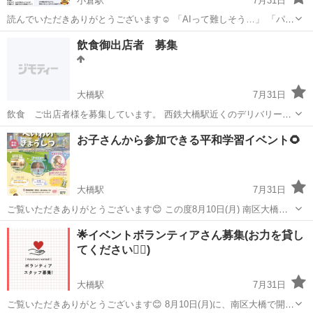
小倉駅
7月31日
読んでいただきありがとうございます☺️ 「AIって難しそう…」 「パソ
コンが苦手だけど興味がある」 「スマホしか使えないけど大丈夫？」
福岡
北九州市
小倉駅
ワークショップ
オンライン
飲食御出店者 募集
そんな方のための、初心者向けAIブログ体験会です。 最近話題のAIを
使って、アメブ...
大橋駅
7月31日
飲食 ご出店者様を募集しています。 西鉄大橋駅近くのデリバリー登
録店です。 デリバリー＋お店の販売で飲食物を販売される方を募集し
福岡
福岡市
大橋駅
ワークショップ
明治屋
お子さんから参加できる平和学習イベント🌻
ています。 よろしくお願いします。
大橋駅
7月31日
ご覧いただきありがとうございます😊 この度8月10日(月) 南区大橋に
て、お子さまから参加ができる平和学習イベントを開催いたします！
福岡
福岡市
大橋駅
ワークショップ
会場
🌟イベントボランティアさん募集(お力を貸し
かたいイベントではなく、 みんなで「平和に過ごせるありがたさ」
てください🙇‍♀️)
「あたり前になっている日...
大橋駅
7月31日
ご覧いただきありがとうございます😊 8月10日(月)に、南区大橋で開催