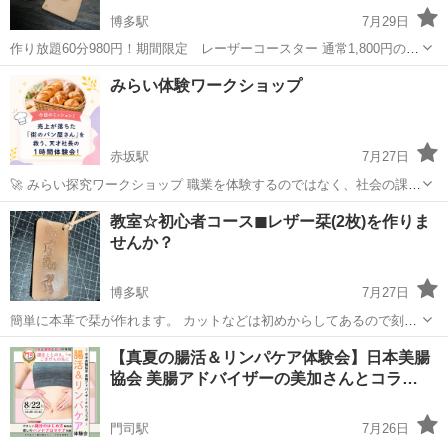
博多駅
7月29日
作り放題60分980円！期間限定 レーザーコースター 通常1,800円のレ
ーザーコースター作りが980円で60分作り放題！コースター周りのステ
福岡
福岡市
博多駅
ワークショップ
カラー
みらい体験ワークショップ
ッチを縫うまでが一つになります。刻印はしてもしなくても大丈夫で
す。 【していた...
赤坂駅
7月27日
🚀 みらい探究ワークショップ 職業を体験するのではなく、社会の課題
を解決するプロジェクトに挑戦！「社会を知る」から「社会を創る」
福岡
福岡市
赤坂駅
ワークショップ
小学校
教室☆初心者コース◼︎レザー栞(2枚)を作りま
へ。どんな時代になっても、自分の力で未来を切り拓き、生き抜く力
せんか？
を育てます。 【課題】...
博多駅
7月27日
簡単に本革で栞が作れます。 カットなどは初めからしてあるので刻印
を自由にしていただきます。 画像の刻印は参考です。 工房もしてるの
福岡
福岡市
博多駅
ワークショップ
漢字
【真夏の腸活＆リンパケア体験会】日本美腸
で部屋が狭いので３人が限度です。 刻印は漢字は出来ません。 【料
協会 美腸アドバイザーの美加さんとコラ…
金】2枚2,500円(全て...
門司駅
7月26日