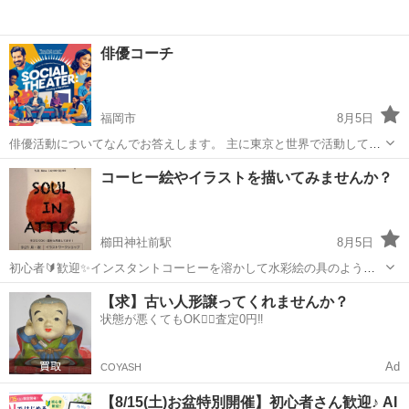
俳優コーチ
福岡市
8月5日
俳優活動についてなんでお答えします。 主に東京と世界で活動してき
たので、東京と世界での話しなります。 演技の話や活動の話なんでも
福岡
福岡市
ワークショップ
俳優
コーヒー絵やイラストを描いてみませんか？
お答えします。 オンライン、喫茶店も可能 参考までに noteでの...
櫛田神社前駅
8月5日
初心者🔰歓迎✨インスタントコーヒーを溶かして水彩絵の具のように
使ったり、ペンや絵の具でササっとイラストを描いたり、そんな初心
福岡
福岡市
櫛田神社前駅
ワークショップ
絵の具
【求】古い人形譲ってくれませんか？
者向けイラスト講座を行います❣️ 道具、画材は一切こちらで用意しま
状態が悪くてもOK🙆‍♀️査定0円‼️
すので、手ぶらで来てください。お気...
Ad
COYASH
【8/15(土)お盆特別開催】初心者さん歓迎♪ AI