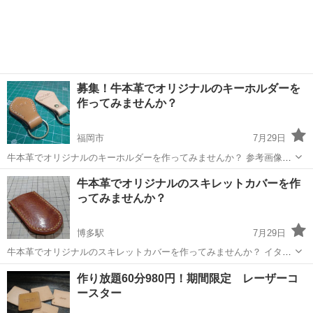
募集！牛本革でオリジナルのキーホルダーを
作ってみませんか？
福岡市
7月29日
牛本革でオリジナルのキーホルダーを作ってみませんか？ 参考画像の
ステッチありの方です。 革はあらかじめ裁断してます。 [穴を開ける]
福岡
福岡市
ワークショップ
オリジナル
牛本革でオリジナルのスキレットカバーを作
[縫う]の作業工程だけです。 ネーム刻印ご希望の場合はあらかじめご
ってみませんか？
連絡いただければこち...
博多駅
7月29日
牛本革でオリジナルのスキレットカバーを作ってみませんか？ イタリ
アンレザーのチョコ サイズ80×45mm 片側革厚約2〜3mm 革はあらか
福岡
福岡市
博多駅
ワークショップ
オリジナル
作り放題60分980円！期間限定 レーザーコ
じめ裁断してます。 [穴を開ける][縫う]の作業工程だけです。 場所は
ースター
博多駅よ...