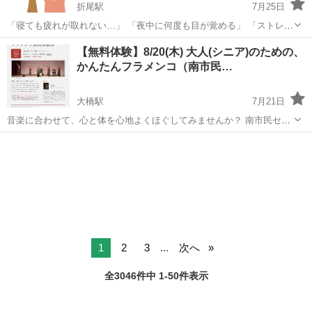
折尾駅
7月25日
「寝ても疲れが取れない…」 「夜中に何度も目が覚める」 「ストレス
で頭が休まらない」 「気づくといつも緊張している」 そんな方へ、こ
福岡
北九州市
折尾駅
ワークショップ
体験会
【無料体験】8/20(木) 大人(シニア)のための、
の体験会では、3つのボディ（身体、心、エネルギー）と7つのチャク
かんたんフラメンコ（南市民…
ラを呼吸・や...
大橋駅
7月21日
音楽に合わせて、心と体を心地よくほぐしてみませんか？ 南市民セン
ターにて「大人のための、かんたんフラメンコ無料体験会」を開催い
福岡
福岡市
大橋駅
ワークショップ
シニア
たします。 「フラメンコ」と聞くと難しそうに思えるかもしれません
が、当日は手拍子や足の簡単...
1
2
3
...
次へ
全3046件中 1-50件表示