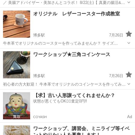
／ 美腸アドバイザー・美加さんとコラボ！ 8/22(土)【 真夏の腸活&リ
ンパケア体験会 】を開催！！ ～ 腸をととのえ、ごきげんな私に ～ ＼
福岡
北九州市
門司駅
ワークショップ
体験会
オリジナル レザーコースター作成教室
「最近、なんとなく不調......」 この真夏、 そんな...
博多駅
7月26日
牛本革でオリジナルのコースターを作ってみませんか？ サイズ
75×75mm 革厚約2〜3mm 革はあらかじめ裁断してます。 [穴を開け
福岡
福岡市
博多駅
ワークショップ
ワークショップ★三角コインケース
る][縫う]の作業工程だけです。 ネーム刻印ご希望の場合はあらかじめ
ご連絡いただければ...
博多駅
7月26日
初心者の方大歓迎！ 牛本革でオリジナルのコインケースを作ってみま
せんか？完全オリジナルで世界で一つの作品になります。 ※刻印をす
福岡
福岡市
博多駅
ワークショップ
オリジナル
【求】古い人形譲ってくれませんか？
る場合は別途料金がかかりますので初めにお問合せください。 (イニシ
状態が悪くてもOK🙆‍♀️査定0円‼️
ャル程度) 【開催日時】 ...
Ad
COYASH
ワークショップ、講習会、ミニライブ等イベ
ントやりたい人を募集します！