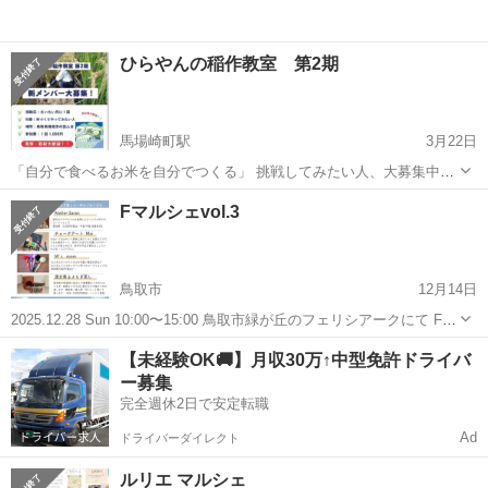
ひらやんの稲作教室 第2期
馬場崎町駅
3月22日
「自分で食べるお米を自分でつくる」 挑戦してみたい人、大募集中で
す！ 昨年参加したメンバーで今年から自分一人で稲作にチャレンジし
鳥取
境港市
馬場崎町駅
ワークショップ
お米
Fマルシェvol.3
てみる、という方がいます。 来年の今頃には、あなたもそうなってい
るかもしれません！！
鳥取市
12月14日
2025.12.28 Sun 10:00〜15:00 鳥取市緑が丘のフェリシアークにて Fマ
ルシェvol.3が開催決定✨ @atelier_saran さんの 浄化のアロマオイル入
鳥取
鳥取市
ワークショップ
マルシェ
【未経験OK🚚】月収30万↑中型免許ドライバ
りのキャンドル作り🕯️ ...
ー募集
完全週休2日で安定転職
Ad
ドライバーダイレクト
ルリエ マルシェ