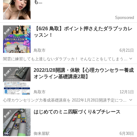
店舗にて感染対策...
【6/26 鳥取】ポイント押さえたダラブッカレ
ッスン！
鳥取市
6月21日
闇雲に練習しても上達しないダラブッカ！ そんなことをしてしまう
と、 手の癖を直すのが大変っ‼️ 他で習っていたけど、上達を実感でき
鳥取
鳥取市
ワークショップ
先生
2022/1/28開講・体験【心理カウンセラー養成
ず、 最終的にはまちゃん先生に辿り着き、 救われた人は数知れず✨
オンライン基礎講座2期】
先生選びを間違うと、いつま...
鳥取市
12月1日
心理カウンセリング力養成基礎講座を 2022年1月28日開講予定につ
き、体験セミナーのご案内です。 ＊＊＊＊＊＊＊＊＊＊＊＊＊＊ 「イ
鳥取
鳥取市
ワークショップ
心理
はじめてのミニ四駆づくり&プチレース
ンナーチェンジングセラピー ～内面から変わるカウンセリング～」
の...
御来屋駅
6月30日