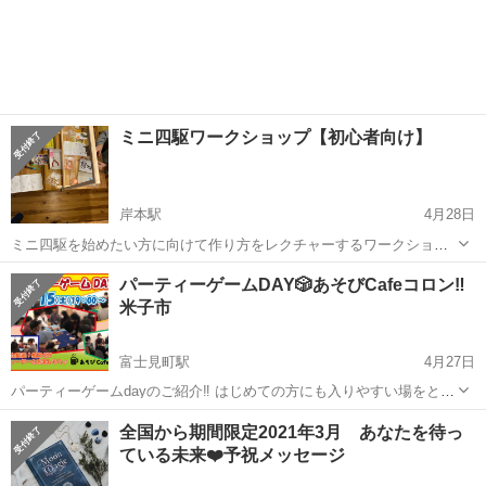
ミニ四駆ワークショップ【初心者向け】
岸本駅
4月28日
ミニ四駆を始めたい方に向けて作り方をレクチャーするワークショッ
プを開催します。 ５月４日（火）１３時〜１６時 開催場所 ゲストハ
鳥取
西伯郡
岸本駅
ワークショップ
ミニ四駆
パーティーゲームDAY🎲あそびCafeコロン‼️
ウス てま里（南部町天萬897） 駐車場 南部町役場天萬庁舎 参加
米子市
費 2,000円（ミニ四駆...
富士見町駅
4月27日
パーティーゲームdayのご紹介‼️ はじめての方にも入りやすい場をとい
う事で、パーティーゲームdayを企画しました👍 19時スタート‼️ ボー
鳥取
米子市
富士見町駅
ワークショップ
Cafe
全国から期間限定2021年3月 あなたを待っ
ドゲーム体験‼️ 1人参加でも友達との参加もオッケー👌 相席...
ている未来❤️予祝メッセージ