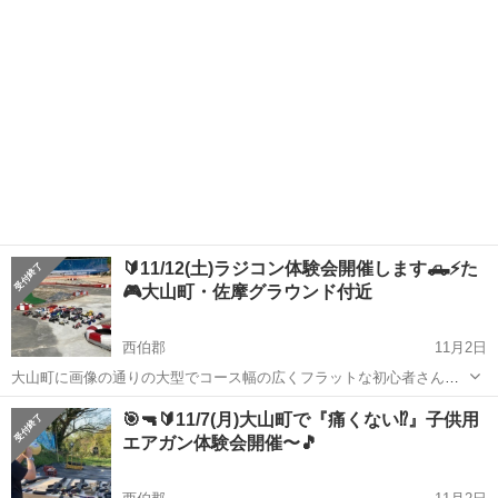
ゆる不調を改善に導く...
🔰11/12(土)ラジコン体験会開催します🛻⚡た️
🎮大山町・佐摩グラウンド付近
西伯郡
11月2日
大山町に画像の通りの大型でコース幅の広くフラットな初心者さん向
けのラジコンコースが先月完成しました‼️ ⚠️民間の有料コースなの
鳥取
西伯郡
ワークショップ
体験会
🎯🔫🔰11/7(月)大山町で『痛くない⁉️』子供用
で、走行会開催日以外は利用・敷地内への立ち入りは禁止となります
エアガン体験会開催〜🎵
⚠️ 現在土曜日を中心に全...