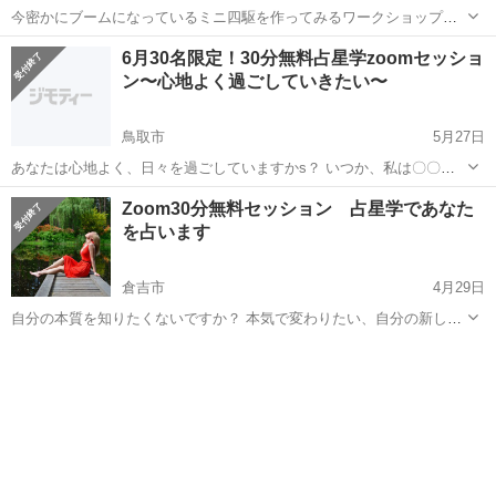
今密かにブームになっているミニ四駆を作ってみるワークショップで
す。 乾電池や工具はこちらで用意してますし、作り方をレクチャーし
鳥取
西伯郡
御来屋駅
ワークショップ
ミニ四駆
6月30名限定！30分無料占星学zoomセッショ
ますので、はじめての方やお子様でも安心してご参加頂けます。 大体
ン〜心地よく過ごしていきたい〜
１０歳前後から完全に自作できます。...
鳥取市
5月27日
あなたは心地よく、日々を過ごしていますかs？ いつか、私は〇〇を
する！！のいつかは、いつですか？ 時間があったら、 お金があった
鳥取
鳥取市
ワークショップ
無料
Zoom30分無料セッション 占星学であなた
ら、 来る時が来たら... っていったい、いつ！？ 5月26日の皆既月蝕を
を占います
機...
倉吉市
4月29日
自分の本質を知りたくないですか？ 本気で変わりたい、自分の新しい
可能性を知りたい方、自分を大切にしたい方のみ、 今回、お申し込み
鳥取
倉吉市
ワークショップ
生きること
を受けつけています。 目醒めるセルフブランディング オンライン講
師をしているkon...