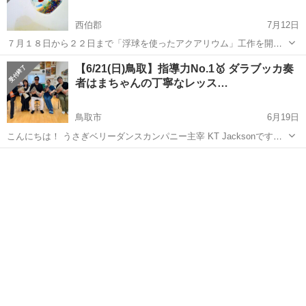
西伯郡
7月12日
７月１８日から２２日まで「浮球を使ったアクアリウム」工作を開催
します。 ホームページはこちらから
鳥取
西伯郡
ワークショップ
アクアリウム
【6/21(日)鳥取】指導力No.1🥇 ダラブッカ奏
https://www.aeon.jp/sc/hiezu/event/event_e83475_as.html
者はまちゃんの丁寧なレッス…
鳥取市
6月19日
こんにちは！ うさぎベリーダンスカンパニー主宰 KT Jacksonです！
アラブの太鼓“ ダラブッカ”を 一緒に演奏してみませんか？ ベリーダン
鳥取
鳥取市
ワークショップ
奏者
スをされてる方こそ 断然おすすめ！ 今まで聴き流していたドラムの
音が聴こえ...