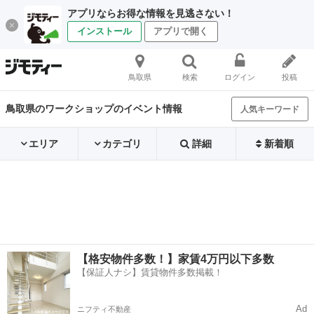
アプリならお得な情報を見逃さない！
インストール
アプリで開く
鳥取県
検索
ログイン
投稿
鳥取県のワークショップのイベント情報
人気キーワード
エリア
カテゴリ
詳細
新着順
【格安物件多数！】家賃4万円以下多数
【保証人ナシ】賃貸物件多数掲載！
Ad
ニフティ不動産