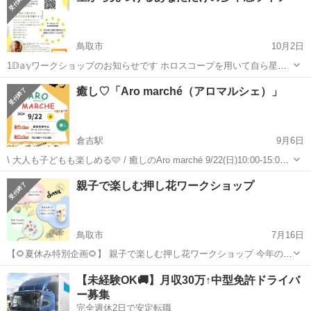
鳥取市
10月2日
1𝔻𝕒𝕪ワークショップのお知らせです ホロスコープを用いて自ら星読
みをし、あなたの人生の目標やその目標を達成するためのキーワード
鳥取
鳥取市
ワークショップ
ホロスコープ
癒し♡「Aro marché（アロマルシェ）」
探しをするワークショップです。 ●星占い好き ●星読みに興味がある
●ホロスコープを見てみた...
倉吉駅
9月6日
\ 大人も子どもも楽しめる🩷 / 癒しのAro marché 9/22(日)10:00-15:00
未来中心 各出店者、それぞれの商品へのこだわり、あつい思い お客様
鳥取
倉吉市
倉吉駅
ワークショップ
整膚
親子で楽しむ押し花ワークショップ
に喜んでいただきたい、楽しんでもらいたい❣️ そんな...
鳥取市
7月16日
【🌻夏休み特別企画🌻】 親子で楽しむ押し花ワークショップ 今年の夏
休み、思い出を一緒に作りませんか？『CoCon』では、親子で参加で
鳥取
鳥取市
ワークショップ
親子
【未経験OK🚚】月収30万↑中型免許ドライバ
きる押し花ワークショップを開催します！ 日にち：2024年 8月3日
ー募集
(土)、2...
完全週休2日で安定転職