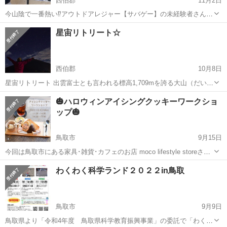
西伯郡
11月2日
今山陰で一番熱い⁉️アウトドアレジャー【サバゲー】の未経験者さん向
け体験会を来週月曜日に大山町で開催します🎵 （※雨天の場合は後日
鳥取
西伯郡
ワークショップ
サバゲー
星宙リトリート☆
に延期します） 昨年秋に松江市宍道町にオープンした山陰最大級の野
外サバゲーフィールドでは、行...
西伯郡
10月8日
星宙リトリート 出雲富士とも言われる標高1,709mを誇る大山（だいせ
ん） 夕方から夜への移ろいに見るその姿と表情は豊かです。 大山裾野
鳥取
西伯郡
ワークショップ
リトリート
🎃ハロウィンアイシングクッキーワークショ
から美景を味わった後 宇宙と 星たちから降り注がれるエナジーと光
ップ🎃
を ハート 身体 魂...
鳥取市
9月15日
今回は鳥取市にある家具･雑貨･カフェのお店 moco lifestyle storeさん
の7周年イベントで ワークショップを開催することになりました🎉 お
鳥取
鳥取市
ワークショップ
スイーツ
わくわく科学ランド２０２２in鳥取
作りいただくクッキーは ハロウィンクッキーです🎃🪄︎︎ 7周年イベン...
鳥取市
9月9日
鳥取県より「令和4年度 鳥取県科学教育振興事業」の委託で「わくわ