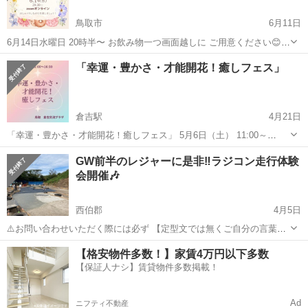
鳥取市
6月11日
6月14日水曜日 20時半〜 お飲み物一つ画面越しに ご用意ください😊
zoomアプリで参加できます😊💕 楽しく交流会ができたらと 思いま
鳥取
鳥取市
ワークショップ
オンライン
「幸運・豊かさ・才能開花！癒しフェス」
す。 メッセージいただければ zoom番号などお知らせいたします
倉吉駅
4月21日
「幸運・豊かさ・才能開花！癒しフェス」 5月6日（土） 11:00～
16:30（入場は16:00まで） 倉吉交流プラザ 内（倉吉図書館二階） 入
鳥取
倉吉市
倉吉駅
ワークショップ
フェス
GW前半のレジャーに是非‼️ラジコン走行体験
場料 500円 ファイ・スティック・ヒーリング付き。 その他の有料セッ
会開催🎶
ションを...
西伯郡
4月5日
⚠️お問い合わせいただく際には必ず 【定型文では無くご自分の言葉で
具体的な要望をお知らせください】 定型分のみの問い合わせには対応
鳥取
西伯郡
ワークショップ
レジャー
【格安物件多数！】家賃4万円以下多数
出来ません⚠️ 当方の投稿をご覧いただき誠にありがとうございます！
【保証人ナシ】賃貸物件多数掲載！
GW初日の4/29(...
Ad
ニフティ不動産