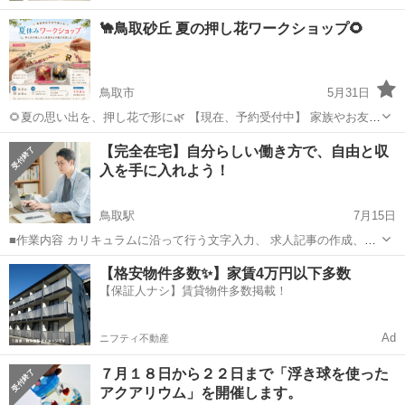
🐪鳥取砂丘 夏の押し花ワークショップ🌻
鳥取市
5月31日
🌻夏の思い出を、押し花で形に🌿 【現在、予約受付中】 家族やお友
達、カップル、パートナーと楽しめる夏限定の押し花ワークショップ
鳥取
鳥取市
ワークショップ
ランタン
【完全在宅】自分らしい働き方で、自由と収
です✨ 透明感あふれる押し花アイテムをお好きなお花で制作できま
入を手に入れよう！
す。 🍴カフェ利用・...
鳥取駅
7月15日
■作業内容 カリキュラムに沿って行う文字入力、 求人記事の作成、お
問い合わせ対応、 SNS運営などを担当していただきます。 ・未経験の
鳥取
鳥取市
鳥取駅
ワークショップ
ペース
【格安物件多数✨】家賃4万円以下多数
方でも安心して始められます ・作業量に応じて報 酬アップが見込めま
【保証人ナシ】賃貸物件多数掲載！
す ...
Ad
ニフティ不動産
７月１８日から２２日まで「浮き球を使った
アクアリウム」を開催します。