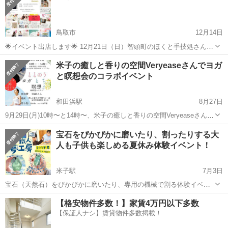
鳥取市
12月14日
🌟イベント出店します🌟 12月21日（日）智頭町のほくと手技処さんに
て ルリエ マルシェに出店させていただきます。 「ルリエ」とはフラ
鳥取
鳥取市
ワークショップ
マルシェ
米子の癒しと香りの空間Veryeaseさんでヨガ
ンス語で「繋ぐ」「結ぶ」という意味。 出店者とご来場の方々を繋ぐ
と瞑想会のコラボイベント
お手伝いを...
和田浜駅
8月27日
9月29日(月)10時〜と14時〜、米子の癒しと香りの空間Veryeaseさんで
ヨガと瞑想会のコラボイベントを企画しました💖 ヨガはVeryeaseのオ
鳥取
米子市
和田浜駅
ワークショップ
山陰
宝石をぴかぴかに磨いたり、割ったりする大
ーナー兼セラピストの井田純子さん🍀 瞑想ナビゲーターは、山陰の魔
人も子供も楽しめる夏休み体験イベント！
法使い...
米子駅
7月3日
宝石（天然石）をぴかぴかに磨いたり、専用の機械で割る体験イベン
トがイオンモール日吉津にやってくる！ はじめての方でも夢中でたの
鳥取
西伯郡
米子駅
ワークショップ
宝石
【格安物件多数！】家賃4万円以下多数
しめる宝石磨き・宝石割り体験を7月26日（土）・27日（日）の2日
【保証人ナシ】賃貸物件多数掲載！
間、イオンモール日吉津にて開催...