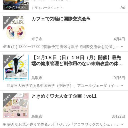
Ad
ドライバーダイレクト
カフェで気軽に国際交流会☕️
米子市
4月4日
4/15 (月) 13:00〜17:00で開催予定 普段は親子で国際交流会を開催して
います 今回は、大人も気軽にカフェで 英語、異文化に触れる機会を作
鳥取
米子市
ワークショップ
国際交流
【２月1８日（日）１９日（月）開催】最先
ってみようかなと思い開催します👍 詳しくはメッセージでのやり取り
端の健康管理と副作用のない未病改善の体…
で✨ R...
鳥取市
9月6日
世界三大医学である中国医学（中医学）、アユールヴェーダ（イン
ド古典医学）、ユナニ医学（アラブ、イスラムの医学）を始め世界中
鳥取
鳥取市
ワークショップ
波動
ときめく♡大人女子企画！vol.1
の伝統医学に伝わる自然治癒と病気の予防を前提に日本人に合わせて
開発した量子波動検査解析器により身体の...
鳥取市
8月22日
✳︎ 好きなお花と香りで作る♪ オリジナル『アロマワックスサシェ』の