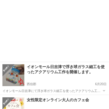
ワークショップ（税込1,500円） ➕ ⸜⸜‪⸜ 無料 ⸝⸝⸝で体験できちゃう！
鳥取
鳥取市
ワークショップ
POLA
『ハンドマッサージ』、『血流セルフチェック』、『クイック肌チェ
ック』...
イオンモール日吉津で浮き球ガラス細工を使
ったアクアリウム工作を開催します。
西伯郡
6月20日
イオンモール日吉津にて浮き球ガラス細工を使ったアクアリウム工作
を開催します。夏休みの宿題工作にも提出可能です。こちらは有料イ
鳥取
西伯郡
ワークショップ
アクアリウム
女性限定オンライン大人のカフェ会
ベントです。 価格基本セット１３２０円～ 浮き球ガラス細工４４０円
その他のオプション１１０円...