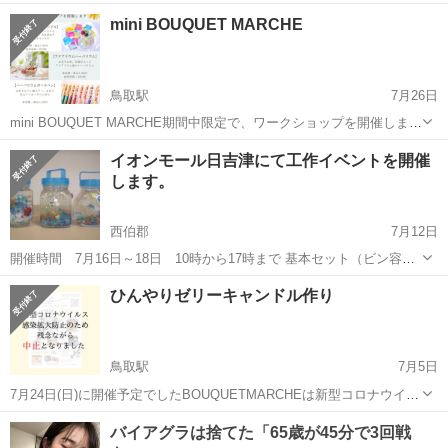
く科学ランド2022in鳥取」を開催する事となりました。東部・中部・
鳥取
鳥取市
ワークショップ
会場
mini BOUQUET MARCHE
西部の３会場で様々な科学遊びを体験していただけます。 ● 9月24日
（土）14:0...
鳥取駅
7月26日
mini BOUQUET MARCHE期間中限定で、ワークショップを開催します
♫（予約不要） 場所：CoCon（鳥取氏田園町4丁目165番地） 日時：
鳥取
鳥取市
鳥取駅
ワークショップ
MARCHE
イオンモール日吉津にて工作イベントを開催
10:30〜12:00、13:30〜16:00 7/23(土...
します。
西伯郡
7月12日
開催時間 7月16日～18日 10時から17時まで 基本セット（ビン容
器、カラー石、ぷよぷよボール、クリスタルアイス、貝殻がセット）
鳥取
西伯郡
ワークショップ
貝殻
ひんやりゼリーキャンドル作り
1320円～ 浮き輪ガラス細工440円 その他のパーツ110円～ 少し変わっ
た。...
鳥取駅
7月5日
7月24日(日)に開催予定でしたBOUQUETMARCHEは新型コロナウイル
スの感染拡大防止の為、残念ながら中止となりました。 ご迷惑をお掛
鳥取
鳥取市
鳥取駅
ワークショップ
MARCHE
けし申し訳ありませんが、ご理解の程宜しくお願い致します。 また、