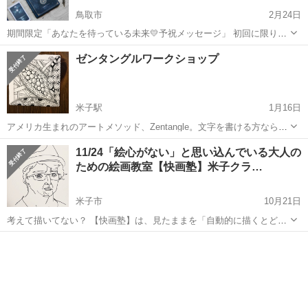
鳥取市
2月24日
期間限定「あなたを待っている未来💛予祝メッセージ」 初回に限り、
無料です。 ①お友達登録をお願いします。
鳥取
鳥取市
ワークショップ
ゼンタングルワークショップ
https://lin.ee/sxZzpHh ②今の悩みと望む未来を書いてください。 ...
米子駅
1月16日
アメリカ生まれのアートメソッド、Zentangle。文字を書ける方ならど
なたでも美しい作品を創って頂けます。描く中で自然と集中、メディ
鳥取
米子市
米子駅
ワークショップ
11/24「絵心がない」と思い込んでいる大人の
テーション効果が高いことから「描くヨガ」とも呼ばれます。山陰エ
ための絵画教室【快画塾】米子クラ…
リアにはまだ認定講師がいませ...
米子市
10月21日
考えて描いてない？ 【快画塾】は、見たままを「自動的に描くとどう
なるか」「何が生まれるか」を様々なアプローチで“実験するワークシ
鳥取
米子市
ワークショップ
ョップ。 米子、初開催です！！ 【快画塾】米子クラス 開催概要 ●
日 時...