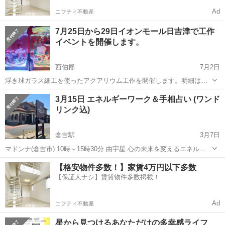
Ad
ニフティ不動産
7月25日から29日イオンモール日吉津で工作
イベントを開催します。
西伯郡
7月2日
浮き球ガラス細工を使ったアクアリウム工作を開催します。明細はホ
ームページにてhttps://hiezu-aeonmall.com/news/event/2912
鳥取
西伯郡
ワークショップ
アクアリウム
3月15日 エネルギーワーク＆手相占い (ワンド
リンク込)
倉吉駅
3月7日
マドンナ(倉吉市) 10時～15時30分 由宇星 心の未来を変えるエネルギ
ーワーク 自分の思いを伝える様になりたい方 自分は価値があると思え
鳥取
倉吉市
倉吉駅
ワークショップ
手相
【格安物件多数！】家賃4万円以下多数
る様になりたい方 25分 2500円 ...
【保証人ナシ】賃貸物件多数掲載！
Ad
ニフティ不動産
星から見つけるあなただけの多幸感ライフ