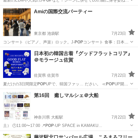
最新のEDMや人気のJ-
POP
など！シーンに併せてDJの曲に身を委ね…
大阪
大阪市
大阪駅
パーティー
BBQ
Amiの国際交流パーティー
東京都 池袋駅
7月23日
コンサート（ビアノ、声楽）ロック。J-
POP
コンサート 食事：日本料
理、イタリアイ…
東京
豊島区
池袋駅
パーティー
国際交流
日本初の韓国古着『グッドフラットコリア』
＠モラージュ佐賀
佐賀県 佐賀市
7月22日
夏だけの3日間限定
POP
UPで、韓国ファッ… ださい。 ≪
POP
UP開催
概要≫ …
佐賀
佐賀市
フリーマーケット
古着
第16回 癒しマルシェ＠大船
神奈川県 大船駅
7月22日
土） 🕚11:00〜17:00 📍
POP
-UP SPACE in KAMAKU…
神奈川
鎌倉市
大船駅
その他
マルシェ
藤沢駅北口サンパール広場 ころまろフリー