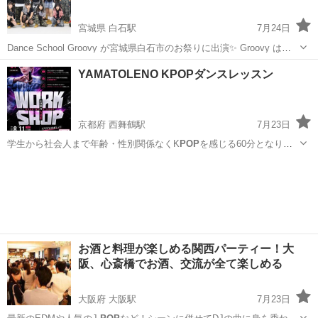
宮城県 白石駅
7月24日
Dance School Groovy が宮城県白石市のお祭りに出演✨ Groovy はイ
ンストラクター佑季の指導のK-
pop
ダンスグループです‼︎今回は新しい
宮城
白石市
白石駅
地域/お祭り
夏祭り
YAMATOLENO KPOPダンスレッスン
グループ『HYPNOTIX 』と登場します✨ 15時30分から出...
京都府 西舞鶴駅
7月23日
学生から社会人まで年齢・性別関係なくK
POP
を感じる60分となりま
すので興味がある…
京都
舞鶴市
西舞鶴駅
ワークショップ
KPOP
お酒と料理が楽しめる関西パーティー！大
阪、心斎橋でお酒、交流が全て楽しめる
大阪府 大阪駅
7月23日