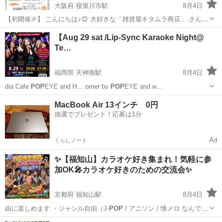
大阪府 寝屋川市駅
8月4日
【初開催🎉】 こんにちは♪😊 大好きな「雑貨屋キタムラ商店」 さん♪
一度タイル教室に参加したり、 お店も素敵で、素敵なご縁がつなが
大阪
寝屋川市
寝屋川市駅
ワークショップ
【Aug 29 sat /Lip-Sync Karaoke Night@
り、 イベント開催させて頂きます♥️ 🌷hikari to hana🌷は...
Te…
福岡県 天神南駅
8月4日
dia Cafe
POP
EYE and H… orner by
POP
EYE and w…
福岡
福岡市
天神南駅
パーティー
event
MacBook Air 13インチ 0円
抽選でプレゼント！応募は1分
Ad
くらしノート
✨【福知山】カラオケ好き集まれ！気軽に参
加OK🎤カラオケ好きのための交流会✨
京都府 福知山駅
8月4日
由に楽しめます ・ジャンル自由（J-
POP
/ アニソン / 懐メロ なんでも
O…
京都
福知山市
福知山駅
パーティー
POP