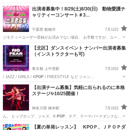
ー登録をお願い致します。 ※最後まで、お読みいただきますよう、お
埼玉
春日部市
コンサート/ショー
出演者募集中！8/29(土)8/30(日) 動物愛護チ
願い申し上げます。 殺処分ゼロを目指して! 動物愛護チャリティー
ャリティーコンサート＃3…
コンサート ...
千葉県 船橋市
7月12日
ジモティーユーザー登録がお済みでない場合、 お手数ですが、ユーザ
ー登録をお願い致します。 ※最後まで、お読みいただきますよう、お
千葉
船橋市
コンサート/ショー
動物愛護
【北区】ダンスイベント ナンバー出演者募集
願い申し上げます。 殺処分ゼロを目指して! 動物愛護チャリティー
（インストラクターも可)
コンサート ...
東京都 上中里駅
7月10日
/ JAZZ / GIRLS / K
POP
/ FREESTYLE など ジャン…
東京
北区
上中里駅
コンサート/ショー
公民館
【出演チーム募集】気軽に出られるのに本格
ステージ✨10/25開催！
神奈川県 橋本駅
7月10日
ん。 ヒップホップ、ジャズ、K-
POP
、チア、テーマパークダンスな
ど、さまざ…
神奈川
相模原市
橋本駅
地域/お祭り
チア
【夏の単発レッスン】 KPOＰ、ＪＰＯＰダ