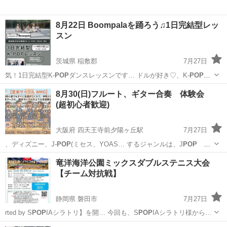
8月22日 Boompalaを踊ろう♫1日完結型レッ
スン
茨城県 稲敷郡
7月27日
気！1日完結型K-
POP
ダンスレッスンです… ドルが好き♡、K-
POP
に
興味ある、楽しく…
茨城
稲敷郡
ワークショップ
対象
8月30(日)フルート、ギター合奏 体験会
(超初心者歓迎)
大阪府 四天王寺前夕陽ヶ丘駅
7月27日
、ディズニー、J-
POP
(ミセス、YOAS… するジャンルは、J
POP
ジ
ブリ ディズニ… ディズニー / J
POP
/ 洋楽 /カラ…
大阪
大阪市
四天王寺前夕陽ヶ丘駅
ワークショップ
竜洋海洋公園ミックスダブルステニス大会
【チーム対抗戦】
エレキギター
静岡県 磐田市
7月27日
rted by S
POP
IAシラトリ】を開… 今回も、S
POP
IAシラトリ様から…
静岡
磐田市
スポーツ
ミックスダブルス