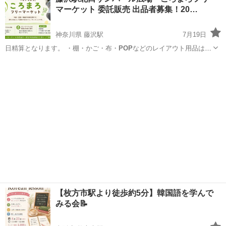
マーケット 委託販売 出品者募集！20…
神奈川県 藤沢駅
7月19日
日精算となります。 ・棚・かご・布・
POP
などのレイアウト用品は各
自ご用意くださ…
神奈川
藤沢市
藤沢駅
フリーマーケット
委託販売
【枚方市駅より徒歩約5分】韓国語を学んで
みる会📝