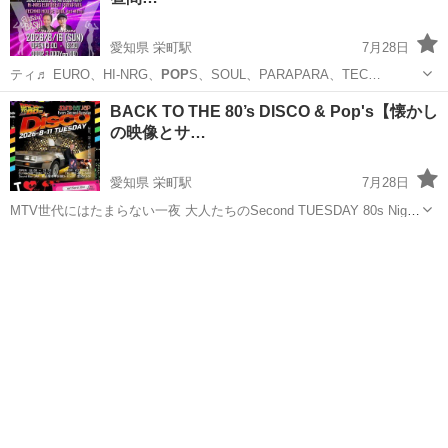
愛知県 栄町駅
7月28日
ティ♬ EURO、HI-NRG、
POP
S、SOUL、PARAPARA、TEC…
愛知
名古屋市
栄町駅
その他
DISCO
BACK TO THE 80’s DISCO & Pop's【懐かし
の映像とサ…
愛知県 栄町駅
7月28日
MTV世代にはたまらない一夜 大人たちのSecond TUESDAY 80s Night!
80ｓディスコに80ｓ
Pop
'sを散りばめてON AIR！ 80年代といえばキラ
愛知
名古屋市
栄町駅
パーティー
ディスコ
キラ輝いていた数えきれない程の名曲の数...