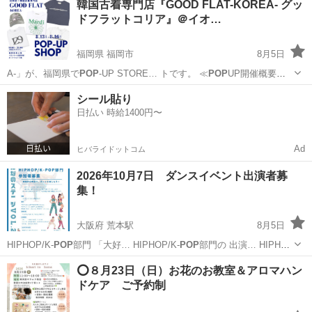
韓国古着専門店『GOOD FLAT-KOREA- グッ
ドフラットコリア』＠イオ…
福岡県 福岡市
8月5日
A-」が、福岡県で
POP
-UP STORE… トです。 ≪
POP
UP開催概要≫
…
福岡
福岡市
フリーマーケット
古着
シール貼り
日払い 時給1400円〜
Ad
ヒバライドットコム
2026年10月7日 ダンスイベント出演者募
集！
大阪府 荒本駅
8月5日
HIPHOP/K-
POP
部門 「大好… HIPHOP/K-
POP
部門の 出演… HIPHOP
#K
POP
#ダンスコンテス…
大阪
大阪市
荒本駅
コンサート/ショー
ステージ
⭕️８月23日（日）お花のお教室＆アロマハン
ドケア ご予約制