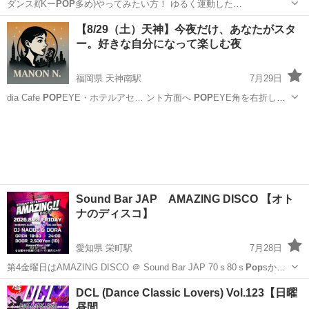
ダンス💃(Kー
POP
多め)やってみたい方！ ゆるく運動した…
大阪
大阪市
大阪難波駅
スポーツ
コロナ
【8/29（土）天神】今夜だけ、あなたがスタ
ー。好きな自分になって楽しむ夜
福岡県 天神南駅
7月29日
dia Cafe
POP
EYE・ホテルアセ… ント方面へ
POP
EYE角を右折し
約…
福岡
福岡市
天神南駅
パーティー
パフォーマンス
Sound Bar JAP AMAZING DISCO 【オト
ナのディスコ】
愛知県 栄町駅
7月28日
第4金曜日はAMAZING DISCO ＠ Sound Bar JAP 70ｓ80ｓ
Pop
sから
Hi-NRG、EUROBEATを中心に！ 名曲の数々を皆様のリクエストを織
愛知
名古屋市
栄町駅
パーティー
DISCO
DCL (Dance Classic Lovers) Vol.123【日曜
り交ぜながら オールジャンルでON AIR！...
昼間…