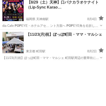
【8/29（土）天神】口パクカラオケナイト
（Lip-Sync Karao…
福岡県 天神南駅
8月4日
dia Cafe
POP
EYE・ホテルアセ… ント方面へ
POP
EYE角を右折し
約…
福岡
福岡市
天神南駅
パーティー
パフォーマンス
【11/23(月)祝】ぽっぽ町田・ママ・マルシェ
東京都 町田駅
8月2日
【11/23(月)祝】ぽっぽ町田・ママ・マルシェ 町田駅周辺の繁華街に位
置する「ぽっぽ町田」にて「ママ・マルシェ」開催♪ ママと子どもた
東京
町田市
町田駅
フリーマーケット
ママ
ちが一緒に「楽しい！」を体験して頂く「ママ・マルシェ」は、ママ
のためのマルシ...