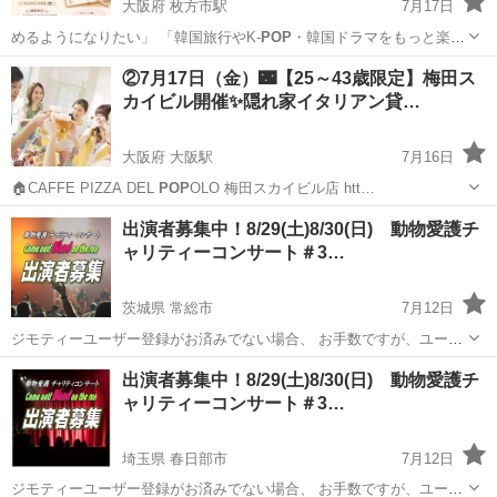
大阪府 枚方市駅
7月17日
めるようになりたい」 「韓国旅行やK-
POP
・韓国ドラマをもっと楽し
みたい」 そ…
大阪
枚方市
枚方市駅
その他
会場
②7月17日（金）🌃【25～43歳限定】梅田ス
カイビル開催✨隠れ家イタリアン貸…
大阪府 大阪駅
7月16日
🏠CAFFE PIZZA DEL
POP
OLO 梅田スカイビル店 htt…
大阪
大阪市
大阪駅
その他
梅田スカイビル
出演者募集中！8/29(土)8/30(日) 動物愛護チ
ャリティーコンサート＃3…
茨城県 常総市
7月12日
ジモティーユーザー登録がお済みでない場合、 お手数ですが、ユーザ
ー登録をお願い致します。 ※最後まで、お読みいただきますよう、お
茨城
常総市
コンサート/ショー
動物愛護
出演者募集中！8/29(土)8/30(日) 動物愛護チ
願い申し上げます。 殺処分ゼロを目指して! 動物愛護チャリティー
ャリティーコンサート＃3…
コンサート ...
埼玉県 春日部市
7月12日
ジモティーユーザー登録がお済みでない場合、 お手数ですが、ユーザ