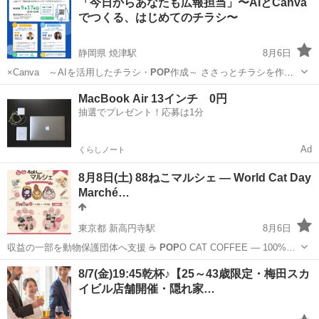
「今日からあなたも広報担当」〜AIとCanva
でつくる、はじめてのチラシ〜
静岡県 焼津駅
8月6日
×Canva ～AIを活用したチラシ・
POP
作成～ ささっとチラシを作り
たい…
静岡
焼津市
焼津駅
セミナー
チラシ
MacBook Air 13インチ 0円
抽選でプレゼント！応募は1分
Ad
くらしノート
8月8日(土) 88ねこマルシェ — World Cat Day
Marché…
東京都 新高円寺駅
8月6日
収益の一部を動物保護団体へ支援 ☕
POP
O CAT COFFEE — 100%…
東京
杉並区
新高円寺駅
地域/お祭り
8/7(金)19:45乾杯♪【25～43歳限定・梅田スカ
イビル店舗開催・隠れ家…