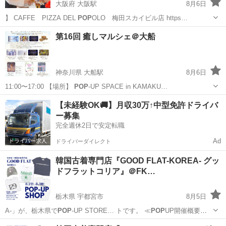
大阪府 大阪駅
8月6日
】 CAFFE PIZZA DEL
POP
OLO 梅田スカイビル店 https…
大阪
大阪市
大阪駅
その他
梅田スカイビル
第16回 癒しマルシェ＠大船
神奈川県 大船駅
8月6日
11:00〜17:00 【場所】
POP
-UP SPACE in KAMAKU…
神奈川
鎌倉市
大船駅
その他
会場
【未経験OK🚚】月収30万↑中型免許ドライバ
ー募集
完全週休2日で安定転職
Ad
ドライバーダイレクト
韓国古着専門店『GOOD FLAT-KOREA- グッ
ドフラットコリア』＠FK…
栃木県 宇都宮市
8月5日
A-」が、栃木県で
POP
-UP STORE… トです。 ≪
POP
UP開催概要≫
…
栃木
宇都宮市
フリーマーケット
古着