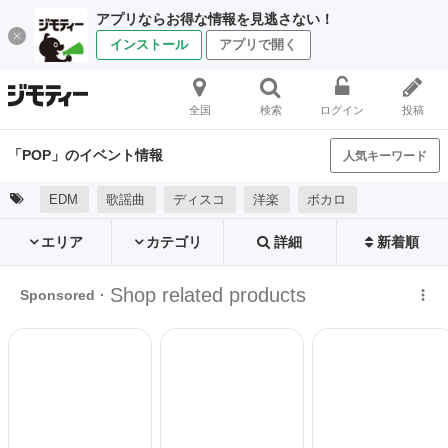
アプリならお得な情報を見逃さない！
インストール
アプリで開く
全国
検索
ログイン
投稿
「POP」のイベント情報
人気キーワード
EDM
歌謡曲
ディスコ
洋楽
ボカロ
エリア
カテゴリ
詳細
新着順