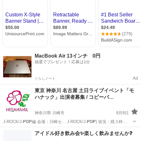
MacBook Air 13インチ 0円
抽選でプレゼント！応募は1分
Ad
くらしノート
東京 神奈川 名古屋 土日ライブイベント「モ
ハナック」出演者募集 / コピーバ…
神奈川県 川崎市
8月8日
J-ROCK/J-
POP
編 会場：川崎セ… J-ROCK/J-
POP
) 状況：残３枠…
神奈川
川崎市
コンサート/ショー
会場
アイドル好き飲み会✨楽しく飲みませんか❓