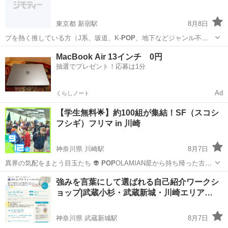
東京都 新宿駅
8月8日
プを熱く推している方（J系、坂道、K-
POP
、地下などジャンル不
問！） ・色んな…
東京
新宿区
新宿駅
その他
飲み会
MacBook Air 13インチ 0円
抽選でプレゼント！応募は1分
Ad
くらしノート
【学生無料🌟】約100組が集結！SF（スコシ
フシギ）フリマ in 川崎
神奈川県 川崎駅
8月7日
異界の気配をまとう目玉たち 👽
POP
OLAMIAN星から持ち帰った古代
文字…
神奈川
川崎市
川崎駅
フリーマーケット
会場
強みを言葉にして選ばれる自己紹介ワークシ
ョップ|武蔵小杉・武蔵新城・川崎エリア…
神奈川県 武蔵新城駅
8月7日