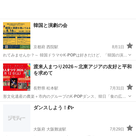
韓国と演劇の会
京都府 西院駅
8月1日
れてみませんか？～ 韓国ドラマやK-
POP
は好きだけど、「韓国の演
劇」は見たこと…
京都
京都市
西院駅
ワークショップ
会場
渡来人まつり2026～北東アジアの友好と平和
を求めて
長野県 松本駅
7月31日
形文化遺産の農楽＋市内のグループのK-
POP
ダンス、韓日「食の広
場」もお楽しみ頂け…
長野
松本市
松本駅
コンサート/ショー
まつり
ダンスしよう！💃✨️
大阪府 大阪難波駅
7月29日