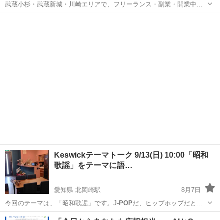
武蔵小杉・武蔵新城・川崎エリアで、フリーランス・副業・開業中、
準備中の皆さま 「自分の強みを言葉にして仕事につなげる自己紹介」
神奈川
川崎市
武蔵新城駅
セミナー
パパ
ワークショップに参加しませんか？ 同業他者やAIと差別化し、いかに
選んでもらえるかが鍵...
Keswickテーマトーク 9/13(日) 10:00「昭和
歌謡」をテーマに語…
愛知県 北岡崎駅
8月7日
今回のテーマは、「昭和歌謡」です。J-
POP
だ、ヒップホップだとい
う世の中になって…
愛知
岡崎市
北岡崎駅
その他