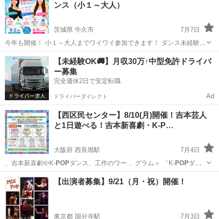
ンス（小１～大人）
茨城県 牛久市
7月7日
今年も開催！ 小１～大人までワイワイ参加できます！ ダンス未経験さ
ん対象なので、ゆっくりゆっくり！ お友達やご家族とぜひ！ もちろ
茨城
牛久市
ワークショップ
スタジオ
【未経験OK🚚】月収30万↑中型免許ドライバ
ん、お一人でも安心！ ✨ 夏休み、1回だけダンスしてみませんか？ ✨
ー募集
🌻 ...
完全週休2日で安定転職
Ad
ドライバーダイレクト
【西区民センター】8/10(月)開催！吉本芸人
と1日遊べる！吉本新喜劇・K-P…
大阪府 西長堀駅
7月4日
、吉本新喜劇やK-
POP
ダンス、工作のワー… グラム＞ 「K-
POP
ダン
スワークショッ… を務め、人気のK-
POP
の曲を使用して、ダ…
大阪
大阪市
西長堀駅
地域/お祭り
【出演者募集】9/21（月・祝）開催！
東京都 国分寺駅
7月3日