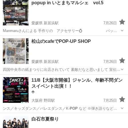
popup in いとまちマルシェ vol.5
愛媛県 新居浜駅
7月26日
Manmaruさんによる 手作りの アクセサリー💍 バッグ
👜ポーチ👝 ベビー👶ギフト 素敵だなと思って自主的に宣伝
愛媛
新居浜市
新居浜駅
その他
マルシェ
松山のcafeでPOP-UP SHOP
しております ご本人さまとは無関係です 地図は開催場所とは合致して
おりません🙏
愛媛県 新居浜駅
7月26日
四国中央市の紙まつりに出店されていて 素敵だなと思いまして 宣伝し
ております♪ そんな経緯ですので ご本人さまとは無関係です💞 地図は
愛媛
新居浜市
新居浜駅
その他
POP
11/8【大阪市開催】ジャンル、年齢不問ダン
開催場所ではございません🙏
スイベント出演！！
大阪府 野田駅
7月25日
ンス／キッズダンス／バレエダンス／K-
POP
など ※弾き語りなど、
音楽系の出演も…
大阪
大阪市
野田駅
地域/お祭り
会場
白石市夏祭り