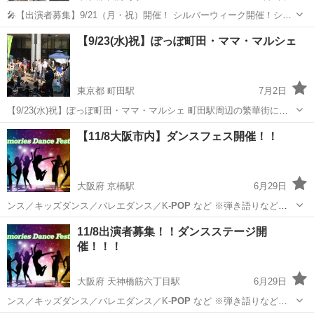
🎤【出演者募集】9/21（月・祝）開催！ シルバーウィーク開催！シン
ガーイベント「Mix
Pop
」出演者募集中！ 東京・国分寺のライブハウ
東京
国分寺市
国分寺駅
コンサート/ショー
【9/23(水)祝】ぽっぽ町田・ママ・マルシェ
ス Morgana では、2026年9月21日（月・祝）開催のシンガー系オ...
ライブハウス
東京都 町田駅
7月2日
【9/23(水)祝】ぽっぽ町田・ママ・マルシェ 町田駅周辺の繁華街に位
置する「ぽっぽ町田」にて「ママ・マルシェ」開催♪ ママと子どもた
東京
町田市
町田駅
フリーマーケット
ママ
【11/8大阪市内】ダンスフェス開催！！
ちが一緒に「楽しい！」を体験して頂く「ママ・マルシェ」は、ママ
のためのマルシェ...
大阪府 京橋駅
6月29日
ンス／キッズダンス／バレエダンス／K-
POP
など ※弾き語りなど、
音楽系の出演も…
大阪
大阪市
京橋駅
コンサート/ショー
ダンスフェス
11/8出演者募集！！ダンスステージ開
催！！！
大阪府 天神橋筋六丁目駅
6月29日
ンス／キッズダンス／バレエダンス／K-
POP
など ※弾き語りなど、