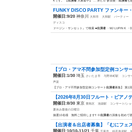
Kです。 【
出演者
大募集中】 … 津ビル 参加費：
出演者
も
FUNKY DISCO PARTY ファン
開催日:9/20
神奈川
大和市
大和駅
パーティー
ディスコ
ァージン・サンセット』で検索 ■
出演者
・MJ LUPIN K ・D
【プロ・アマ不問参加型定例コンサート出
開催日:1/30
埼玉
さいたま市
与野本町駅
コンサ
声楽
【プロ・アマ不問参加型定例コンサート
出演者
募集】 第1回
【2026年8月30日フルート・ピア
開催日:8/30
東京
豊島区
池袋駅
コンサート/ショ
夏休み最後の日曜日
抽選10名様 無料ご招待します‼️ ※
出演者
の演奏を初めて聴
【出演者＆出店者募集】「むにフェス
開催日:10/10-11/21
千葉
千葉市
稲毛海岸駅