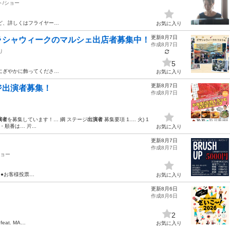
ト/ショー
ど、詳しくはフライヤー…
お気に入り
更新8月7日
ラシャウィークのマルシェ出店者募集中！
作成8月7日
り
5
にぎやかに飾ってくださ…
お気に入り
更新8月7日
ジ出演者募集！
作成8月7日
演者
を募集しています！… 綱 ステージ
出演者
募集要項 1.… 火) 1
順番は… 片...
お気に入り
更新8月7日
作成8月7日
ショー
分 ●お客様投票…
お気に入り
更新8月6日
作成8月6日
2
at. MA…
お気に入り