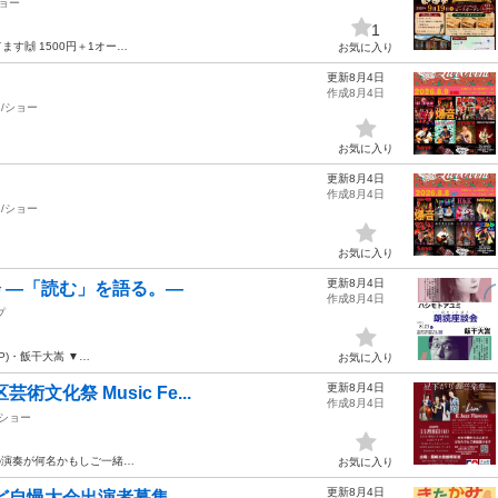
ョー
1
ます🙌 1500円＋1オー…
お気に入り
更新8月4日
作成8月4日
/ショー
お気に入り
更新8月4日
作成8月4日
/ショー
お気に入り
更新8月4日
会 ―「読む」を語る。―
作成8月4日
プ
P)・飯干大嵩 ▼…
お気に入り
更新8月4日
化祭 Music Fe...
作成8月4日
/ショー
の演奏が何名かもしご一緒…
お気に入り
更新8月4日
ど自慢大会出演者募集