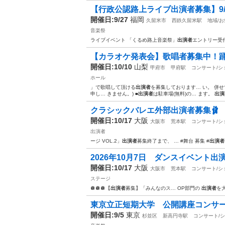
【行政公認路上ライブ出演者募集】9/2
開催日:9/27
福岡
久留米市
西鉄久留米駅
地域/
音楽祭
ライブイベント 「くるめ路上音楽祭」
出演者
エントリー受
【カラオケ発表会】歌唱者募集中！踊り
開催日:10/10
山梨
甲府市
甲府駅
コンサート/シ
ホール
」で歌唱して頂ける
出演者
を募集しております… い。 併
申し… きません。) ■
出演者
は駐車場(無料)の… ます。
出演
クラシックバレエ外部出演者募集🩰
開催日:10/17
大阪
大阪市
荒本駅
コンサート/シ
出演者
ージ VOL.2」
出演者
募集終了まで、 … #舞台 募集 #
出演者
2026年10月7日 ダンスイベント出
開催日:10/17
大阪
大阪市
荒本駅
コンサート/シ
ステージ
🪩🪩🪩【
出演者
募集】「みんなのス… OP部門の
出演者
を
東京立正短期大学 公開講座コンサート 
開催日:9/5
東京
杉並区
新高円寺駅
コンサート/