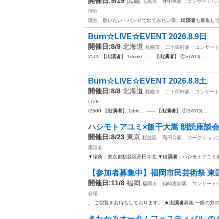
開催日:9/19
広島
広島市
伴中央駅
コンサート/シ
演歌
現在、歌いたい・バンドで出てみたい等、
出演者
も募集して
Burn☆LIVE☆EVENT 2026.8.9日
開催日:8/9
北海道
札幌市
二十四軒駅
コンサート
2500 【
出演者
】 1drink\… --- 【
出演者
】 ①SAYO(…
Burn☆LIVE☆EVENT 2026.8.8土
開催日:8/8
北海道
札幌市
二十四軒駅
コンサート
LIVE
\2500 【
出演者
】 1drin… ------ 【
出演者
】 ①SAYO(…
ハシモトアユミ×飯干大嵩 朗読座談
開催日:8/23
東京
杉並区
高円寺駅
ワークショッ
座談会
▼場所：東京都杉並区高円寺北 ▼
出演者
：ハシモトアユミ(
【参加者募集中】福岡市民芸術祭 東区芸術文
開催日:11/8
福岡
福岡市
箱崎宮前駅
コンサート
会場
。 ご観覧をお待ちしております。 ★
出演者
募集 一般の方
きたかみオータムフェスティバル の