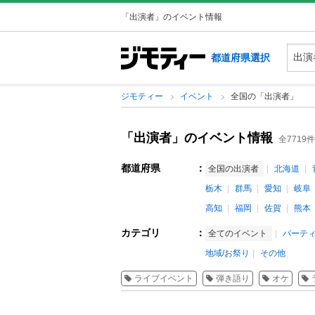
「出演者」のイベント情報
都道府県選択
ジモティー
イベント
全国の「出演者」
「出演者」のイベント情報
全7719件
都道府県
：
全国の出演者
北海道
栃木
群馬
愛知
岐阜
高知
福岡
佐賀
熊本
カテゴリ
：
全てのイベント
パーテ
地域/お祭り
その他
ライブイベント
弾き語り
オケ