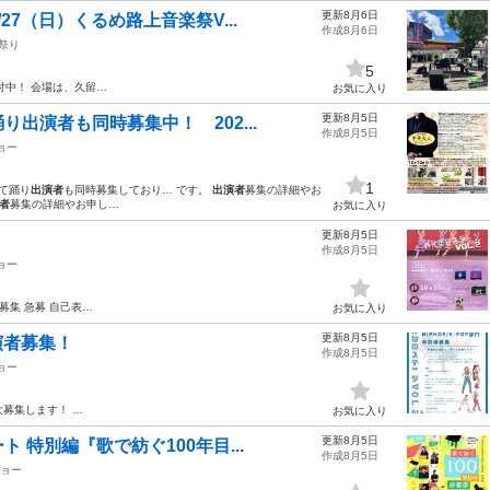
更新8月6日
7（日）くるめ路上音楽祭V...
作成8月6日
お祭り
5
付中！ 会場は、久留…
お気に入り
更新8月5日
出演者も同時募集中！ 202...
作成8月5日
ョー
1
せて踊り
出演者
も同時募集しており… です。
出演者
募集の詳細やお
者
募集の詳細やお申し…
お気に入り
更新8月5日
作成8月5日
ョー
募集 急募 自己表…
お気に入り
更新8月5日
演者募集！
作成8月5日
ョー
大募集します！ …
お気に入り
更新8月5日
特別編『歌で紡ぐ100年目...
作成8月5日
ショー