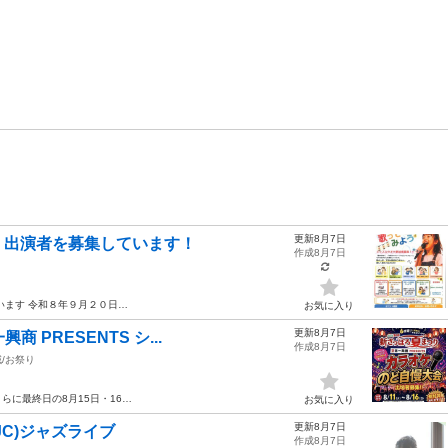
更新8月7日
」出演者を募集しています！
作成8月7日
います 令和８年９月２０日…
お気に入り
更新8月7日
 PRESENTS シ...
作成8月7日
/お祭り
らに最終日の8月15日・16…
お気に入り
更新8月7日
JC)ジャズライブ
作成8月7日