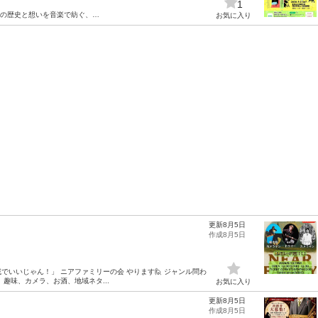
1
年の歴史と想いを音楽で紡ぐ、…
お気に入り
更新8月5日
作成8月5日
な親戚でいいじゃん！」 ニアファミリーの会 やります🙋 ジャンル問わ
趣味、カメラ、お酒、地域ネタ...
お気に入り
更新8月5日
作成8月5日