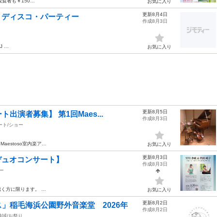
観覧者も￥150…
お気に入り
更新8月4日
キー・ディスコ・パーティー
作成8月3日
J …
お気に入り
更新8月5日
演者募集】 第1回Maes...
作成8月3日
ート/ショー
Maestoso室内楽ア…
お気に入り
更新8月3日
ノデュオコンサート】
作成8月3日
ー
く方に限ります。 …
お気に入り
更新8月2日
」稲毛海浜公園野外音楽堂 2026年
作成8月2日
地域/お祭り