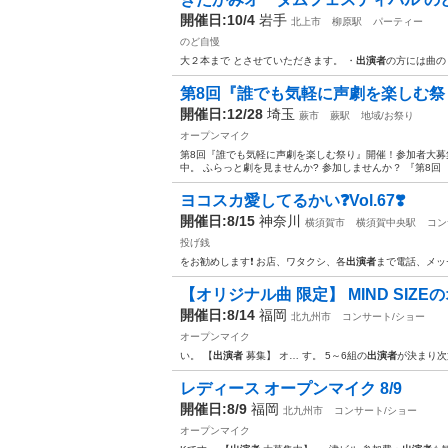
開催日:10/4
岩手
北上市
柳原駅
パーティー
のど自慢
大２本まで とさせていただきます。 ・
出演者
の方には曲の
第8回『誰でも気軽に声劇を楽しむ祭り
開催日:12/28
埼玉
蕨市
蕨駅
地域/お祭り
オープンマイク
第8回『誰でも気軽に声劇を楽しむ祭り』開催！参加者大募集
中。 ふらっと劇を見ませんか? 参加しませんか？ 『第8回 
ヨコスカ愛してるかい❓Vol.67❣️
開催日:8/15
神奈川
横須賀市
横須賀中央駅
コン
投げ銭
をお勧めします❗️ お店、ワタクシ、各
出演者
まで電話、メッ
【オリジナル曲 限定】 MIND SIZEの
開催日:8/14
福岡
北九州市
コンサート/ショー
オープンマイク
い。 【
出演者
募集】 オ… す。 5～6組の
出演者
が決まり次
レディース オープンマイク 8/9
開催日:8/9
福岡
北九州市
コンサート/ショー
オープンマイク