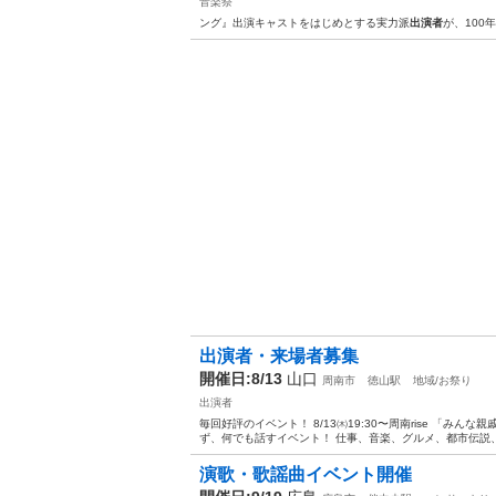
音楽祭
ング』出演キャストをはじめとする実力派
出演者
が、100
出演者・来場者募集
開催日:8/13
山口
周南市
徳山駅
地域/お祭り
出演者
毎回好評のイベント！ 8/13㈭19:30〜周南rise 「みん
ず、何でも話すイベント！ 仕事、音楽、グルメ、都市伝説、
演歌・歌謡曲イベント開催