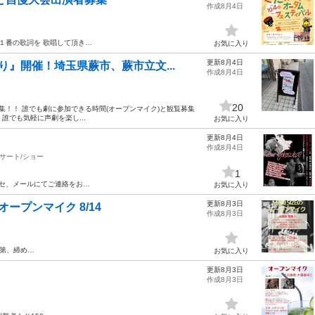
作成8月4日
１番の歌詞を 歌唱して頂き…
お気に入り
更新8月4日
』開催！埼玉県蕨市、蕨市立文...
作成8月4日
20
！！ 誰でも劇に参加できる時間(オープンマイク)と観覧募集
誰でも気軽に声劇を楽し...
お気に入り
更新8月4日
作成8月4日
サート/ショー
1
セ、メールにてご連絡をお…
お気に入り
更新8月3日
オープンマイク 8/14
作成8月3日
第、締め…
お気に入り
更新8月3日
作成8月3日