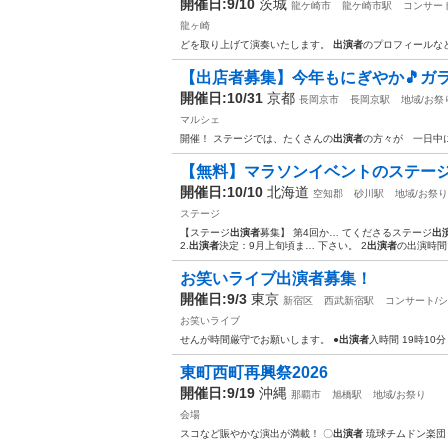
開催日:9/10
茨城
龍ケ崎市
龍ケ崎市駅
コンサー
龍ヶ崎
どを取り上げて演奏いたします。
出演者
のプロフィールな
【出店者募集】今年もにぎやか🎵ガ
開催日:10/31
京都
長岡京市
長岡京駅
地域/お祭
マルシェ
開催！ ステージでは、たくさんの
出演者
の方々が 一日中
【無料】マラソンイベントのステー
開催日:10/10
北海道
空知郡
砂川駅
地域/お祭り
ステージ
【ステージ
出演者
募集】 第4回か… てくださるステージ
出
2.
出演者
決定：9月上旬頃ま… 下さい。 2
出演者
の出演時間・
お笑いライブ出演者募集！
開催日:9/3
東京
新宿区
西武新宿駅
コンサート/
お笑いライブ
せんが時間厳守でお願いします。 ●
出演者
入時間 19時10
東町西町再興祭2026
開催日:9/19
沖縄
那覇市
旭橋駅
地域/お祭り
会場
スコなど賑やかな演出が満載！ 〇
出演者
琉球チムドン楽団 fe