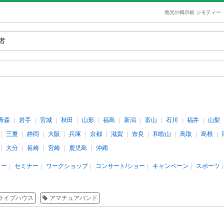
地元の掲示板 ジモティー
青森
岩手
宮城
秋田
山形
福島
新潟
富山
石川
福井
山梨
三重
静岡
大阪
兵庫
京都
滋賀
奈良
和歌山
鳥取
島根
大分
長崎
宮崎
鹿児島
沖縄
ィー
セミナー
ワークショップ
コンサート/ショー
キャンペーン
スポーツ
ライブハウス
アマチュアバンド