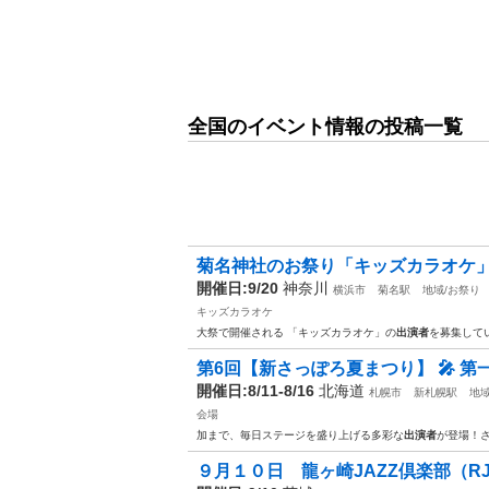
全国のイベント情報の投稿一覧
菊名神社のお祭り「キッズカラオケ
開催日:9/20
神奈川
横浜市
菊名駅
地域/お祭り
キッズカラオケ
大祭で開催される 「キッズカラオケ」の
出演者
を募集して
第6回【新さっぽろ夏まつり】 🎤 第一興商
開催日:8/11-8/16
北海道
札幌市
新札幌駅
地域
会場
加まで、毎日ステージを盛り上げる多彩な
出演者
が登場！さ
９月１０日 龍ヶ崎JAZZ倶楽部（R