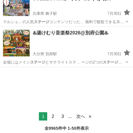
兵庫県 舞子駅
7月30日
マルシェ」の人気
ステージ
コンテンツだった… 無料で観覧できる
ステ
ージ
ではアーティスト… 緒に出演するプロ
ステージ
と一般参加も募
兵庫
神戸市
舞子駅
地域/お祭り
ランウェイ
♨️湯けむり音楽祭2026@別府公園♨️
集… 販60店/日
ステージ
出演24組（プロ… aiko
ステージ
出演応募フォ
ーム…
大分県 別府駅
7月30日
会場にはメイン
ステージ
とサテライトステ… ージの2つの
ステージ
を
設置！ バンド… 内容】 ・メイン
ステージ
ライブ ・サテラ… イト
ステ
大分
別府市
別府駅
地域/お祭り
会場
ージ
ライブ ・バンド… ッズダンスなどの
ステージ
イベント ・キッ…
1
2
3
...
次へ
全9965件中 1-50件表示