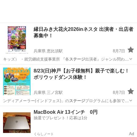
縁日みき大花火2026inネスタ 出演者・出店者
募集中！
兵庫県 恵比須駅
8月7日
キッズ） ・就労継続支援事業所 『各
ステージ
出演者』ジャンル問わず
ご参加お待ちし…
兵庫
三木市
恵比須駅
地域/お祭り
縁日
8/23(日)神戸【お子様無料】親子で楽しむ！
ボリウッドダンス体験！
兵庫県 三ノ宮駅
8月7日
ンディアメーラー(インドフェス)」の
ステージ
プログラムにも参加でき
ます。 …
兵庫
神戸市
三ノ宮駅
ワークショップ
親子
MacBook Air 13インチ 0円
抽選でプレゼント！応募は1分
Ad
くらしノート