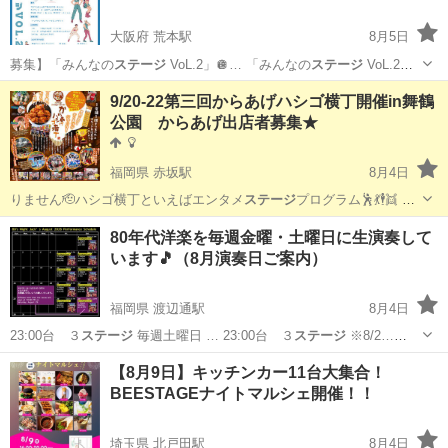
大阪府 荒本駅
8月5日
募集】「みんなの
ステージ
VoL.2」🪩… 「みんなの
ステージ
VoL.2」
… ！ ✨この
ステージ
のポイント✨ … 明の輝く本格的な
ステージ
： 日
大阪
大阪市
荒本駅
コンサート/ショー
ステージ
9/20-22第三回からあげハシゴ横丁開催in舞鶴
頃… #みんなの
ステージ
#みんなのステ…
公園 からあげ出店者募集★
福岡県 赤坂駅
8月4日
りません🫡ハシゴ横丁といえばエンタメ
ステージ
プログラム🕺💃🕴️👯 イ
ベント中常…
福岡
福岡市
赤坂駅
地域/お祭り
横丁
80年代洋楽を毎週金曜・土曜日に生演奏して
います🎵（8月演奏日ご案内）
福岡県 渡辺通駅
8月4日
23:00台 ３
ステージ
毎週土曜日 … 23:00台 ３
ステージ
※8/2…
00Openの2
ステージ
演奏となります。… ▪️お好きな
ステージ
だけでも、
福岡
福岡市
渡辺通駅
コンサート/ショー
ステージ
【8月9日】キッチンカー11台大集合！
3ステ…
BEESTAGEナイトマルシェ開催！！
埼玉県 北戸田駅
8月4日