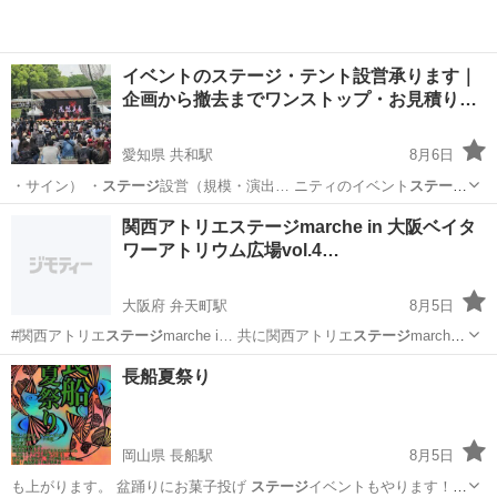
イベントのステージ・テント設営承ります｜
企画から撤去までワンストップ・お見積り…
愛知県 共和駅
8月6日
・サイン） ・
ステージ
設営（規模・演出… ニティのイベント
ステージ
設営 ・企業の…
愛知
大府市
共和駅
地域/お祭り
ステージ
関西アトリエステージmarche in 大阪ベイタ
ワーアトリウム広場vol.4…
大阪府 弁天町駅
8月5日
#関西アトリエ
ステージ
marche i… 共に関西アトリエ
ステージ
marche
を開…
大阪
大阪市
弁天町駅
地域/お祭り
marche
長船夏祭り
岡山県 長船駅
8月5日
も上がります。 盆踊りにお菓子投げ
ステージ
イベントもやります！