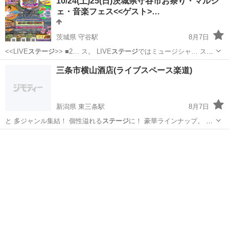
10/24(土)25(日)茨城県守谷市お祭り・マルシ
ェ・音楽フェス<<ゲスト>…
茨城県 守谷駅
8月7日
<<LIVE
ステージ
>> ■2… ス。 LIVE
ステージ
ではミュージシャ… スま
で幅広い音楽
ステージ
！ お子様に大…
茨城
守谷市
守谷駅
地域/お祭り
テント
三条市横山酒店(ライブスペース楽道)
新潟県 東三条駅
8月7日
と 多ジャンル集結！ 個性溢れる
ステージ
に！ 豪華ラインナップ。 滅
多に…
新潟
三条市
東三条駅
コンサート/ショー
ライブ