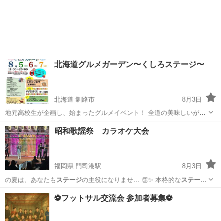
年たくさんの来場…
京都
京都市
フリーマーケット
流木
北海道グルメガーデン〜くしろステージ〜
北海道 釧路市
8月3日
地元高校生が企画し、始まったグルメイベント！ 全道の美味しいが集
まり、地産地消で地元食材とのコラボ商品や高校生考案ピザの限定販
北海道
釧路市
地域/お祭り
ステージ
昭和歌謡祭 カラオケ大会
売など、お子様も楽しめる縁日も！ 夏休みを満喫できる3日間！ 皆様
のご来場お待ちしております...
福岡県 門司港駅
8月3日
の夏は、あなたも
ステージ
の主役になりませ… 👏✨ 本格的な
ステー
ジ
・照明・音響で歌… 昭和歌謡祭 特設
ステージ
💰 参加費：…
福岡
北九州市
門司港駅
地域/お祭り
会場
⚽フットサル交流会 参加者募集⚽