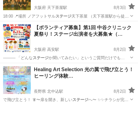
大阪府 天下茶屋駅
8月3日
18:00 📍場所 ノアフットサル
ステージ
天下茶屋 （天下茶屋駅から徒歩
約2分…
大阪
大阪市
天下茶屋駅
スポーツ
参加者募集
【ボランティア募集】第1回 中谷クリニック
夏祭り！ステージ出演者を大募集★（…
大阪府 高安駅
8月2日
---------- 「どんな
ステージ
か聞いてみたい」というご質問だけでも…
大阪
八尾市
高安駅
地域/お祭り
夏祭り
Healing Art Selection 光の翼で飛び立とう！
ヒーリング体験…
長野県 北中込駅
8月2日
で飛び立とう！ 🧚〜扉を開き、新しい
ステージ
へ〜 ✨✨チラシが完成
致しました✨…
長野
佐久市
北中込駅
コンサート/ショー
ヒーリング