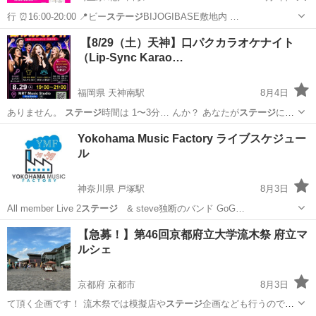
行 ⏰16:00-20:00 📍ビー
ステージ
BIJOGIBASE敷地内 …
埼玉
戸田市
北戸田駅
地域/お祭り
キッチンカー
【8/29（土）天神】口パクカラオケナイト
（Lip-Sync Karao…
福岡県 天神南駅
8月4日
ありません。
ステージ
時間は 1〜3分… んか？ あなたが
ステージ
に立
った瞬間、み…
福岡
福岡市
天神南駅
パーティー
パフォーマンス
Yokohama Music Factory ライブスケジュー
ル
神奈川県 戸塚駅
8月3日
All member Live 2
ステージ
& steve独断のバンド GoG…
神奈川
横浜市
戸塚駅
コンサート/ショー
ライブ
【急募！】第46回京都府立大学流木祭 府立マ
ルシェ
京都府 京都市
8月3日
て頂く企画です！ 流木祭では模擬店や
ステージ
企画なども行うので毎