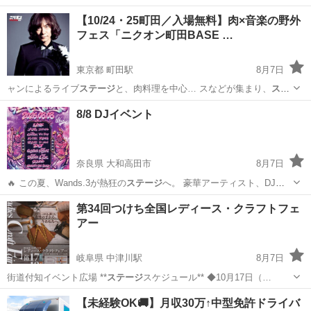
【10/24・25町田／入場無料】肉×音楽の野外
フェス「ニクオン町田BASE …
東京都 町田駅
8月7日
ャンによるライブ
ステージ
と、肉料理を中心… スなどが集まり、
ステ
ージ
ではプロミュージ… トを買って長時間
ステージ
を見る」という
東京
町田市
町田駅
地域/お祭り
会場
8/8 DJイベント
イ… で繰り広げられる
ステージ
に、ぜひご期待く… いう方にも、生の
ステージ
だからこそ感じら… Eな...
奈良県 大和高田市
8月7日
🔥 この夏、Wands.3が熱狂の
ステージ
へ。 豪華アーティスト、DJが
集結…
奈良
大和高田市
パーティー
GENERATIONS
第34回つけち全国レディース・クラフトフェ
アー
岐阜県 中津川駅
8月7日
街道付知イベント広場 **
ステージ
スケジュール** ◆10月17日（…
岐阜
中津川市
中津川駅
地域/お祭り
駐車場
【未経験OK🚚】月収30万↑中型免許ドライバ