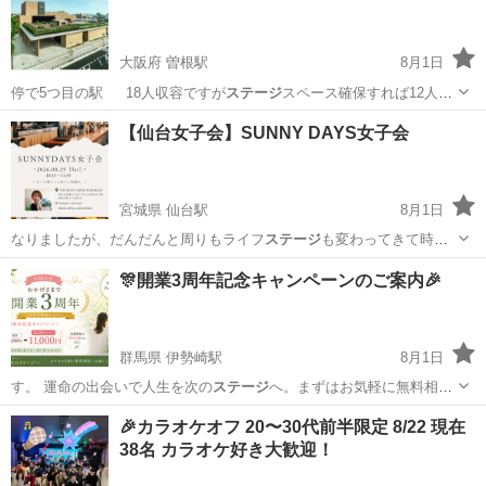
大阪府 曽根駅
8月1日
停で5つ目の駅 18人収容ですが
ステージ
スペース確保すれば12人が
限度です …
大阪
豊中市
曽根駅
コンサート/ショー
弾き語り
【仙台女子会】SUNNY DAYS女子会
宮城県 仙台駅
8月1日
なりましたが、だんだんと周りもライフ
ステージ
も変わってきて時間
など気にせず会って…
宮城
仙台市
仙台駅
その他
女子会
🎊開業3周年記念キャンペーンのご案内🎉
群馬県 伊勢崎駅
8月1日
す。 運命の出会いで人生を次の
ステージ
へ。まずはお気軽に無料相談
へお越し下…
群馬
伊勢崎市
伊勢崎駅
キャンペーン
ステージ
🎉カラオケオフ 20〜30代前半限定 8/22 現在
38名 カラオケ好き大歓迎！