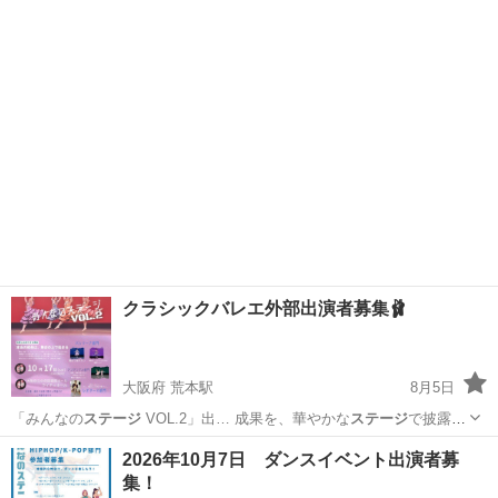
今年も盛り上が…
岡山
瀬戸内市
長船駅
地域/お祭り
夏祭り
クラシックバレエ外部出演者募集🩰
大阪府 荒本駅
8月5日
「みんなの
ステージ
VOL.2」出… 成果を、華やかな
ステージ
で披露し
ましょう… #みんなの
ステージ
#バレエ #大…
大阪
大阪市
荒本駅
コンサート/ショー
出演者
2026年10月7日 ダンスイベント出演者募
集！