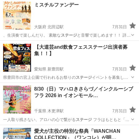
ミスチルファンデー
大阪府 北田辺駅
7月31日
、生演奏で楽しんだり。 素敵な
ステージ
と音響で楽しめます！！ 詳細
は…
大阪
大阪市
北田辺駅
コンサート/ショー
ファン
【大道芸and飲食フェスステージ出演者募
集！！】
愛知県 新豊田駅
7月31日
県豊田市の宮上公園で行われるお祭りの
ステージ
イベントを募集しま
す。 出演時間は…
愛知
豊田市
新豊田駅
地域/お祭り
出演者
8/30（日）マハロきさらづ／インクルーシブ
フラ 2026 in イオンモール…
千葉県 木更津駅
7月31日
一人取り残さない、アロハの心で繋がる
ステージ
フラはもともと「祈
り」や「物…
千葉
木更津市
木更津駅
コンサート/ショー
フラ
愛犬が主役の特別な祭典「WANCHAN
COLLECTION」（ワンコレ）が明…