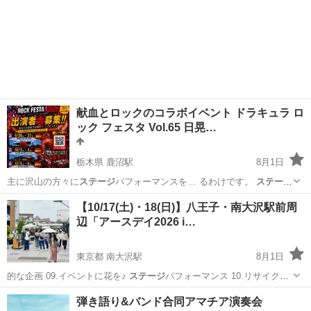
献血とロックのコラボイベント ドラキュラ ロ
ック フェスタ Vol.65 日晃…
栃木県 鹿沼駅
8月1日
主に沢山の方々に
ステージ
パフォーマンスを… るわけです。
ステージ
パフォーマンスの… ック フェスタの
ステージ
で思う存分、力を…
栃木
鹿沼市
鹿沼駅
コンサート/ショー
フェスタ
【10/17(土)・18(日)】八王子・南大沢駅前周
辺「アースデイ2026 i…
東京都 南大沢駅
8月1日
的な企画 09.イベントに花を♪
ステージ
パフォーマンス 10.リサイクル
フ…
東京
八王子市
南大沢駅
フリーマーケット
アースデイ
弾き語り&バンド合同アマチア演奏会