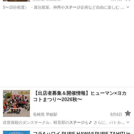
5〜10分程度） ・屋台散策、神輿や
ステージ
企画など自由に楽しむ ・
写真撮影＆交…
東京
千代田区
秋葉原駅
パーティー
屋台
【出店者募集＆開催情報】ヒューマン×ヨカ
コトまつり〜2026秋〜
長崎県 早岐駅
8月6日
佐世保校のダンスサークル、軽音部の
ステージ
も🎵 さらに、パトカ
ー、消防車、重…
長崎
佐世保市
早岐駅
地域/お祭り
会場
フラ&ハワイ PURE HAWAII PURE TAHITI in