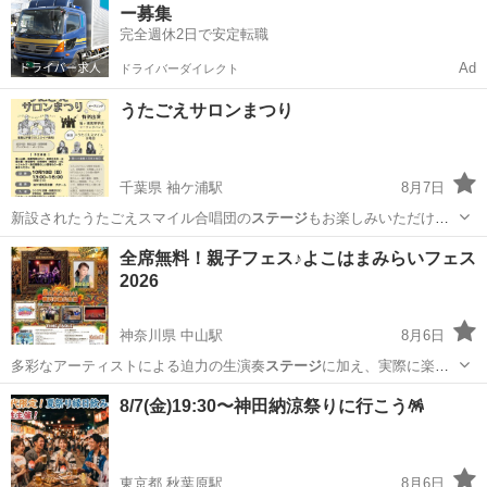
ー募集
完全週休2日で安定転職
Ad
ドライバーダイレクト
うたごえサロンまつり
千葉県 袖ケ浦駅
8月7日
新設されたうたごえスマイル合唱団の
ステージ
もお楽しみいただけま
す。 NP…
千葉
袖ケ浦市
袖ケ浦駅
コンサート/ショー
うたごえ
全席無料！親子フェス♪よこはまみらいフェス
2026
神奈川県 中山駅
8月6日
多彩なアーティストによる迫力の生演奏
ステージ
に加え、実際に楽器
を演奏できる「キッ…
神奈川
横浜市
中山駅
コンサート/ショー
フェス
8/7(金)19:30〜神田納涼祭りに行こう🪅
東京都 秋葉原駅
8月6日