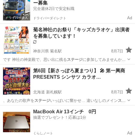
ー募集
完全週休2日で安定転職
Ad
ドライバーダイレクト
菊名神社のお祭り「キッズカラオケ」出演者
を募集しています！
神奈川県 菊名駅
8月7日
です 神社の神楽殿で、思い出に残る
ステージ
に参加してみませんか？
定員になり…
神奈川
横浜市
菊名駅
地域/お祭り
キッズカラオケ
第6回【新さっぽろ夏まつり】 🎤 第一興商
PRESENTS シンサツ カラオ…
北海道 新札幌駅
8月7日
、あなたの歌声を
ステージ
いっぱいに響かせ… 違いなしのメイン
ステ
ージ
で、気持ちよく自… れたあとは、特設
ステージ
と会場全体がデ
北海道
札幌市
新札幌駅
地域/お祭り
会場
MacBook Air 13インチ 0円
ィ… 催！豪華＆多彩な
ステージ
イベント アイ… 般参加まで、毎日
ス
抽選でプレゼント！応募は1分
テージ
を盛り上げる多彩… お...
Ad
くらしノート