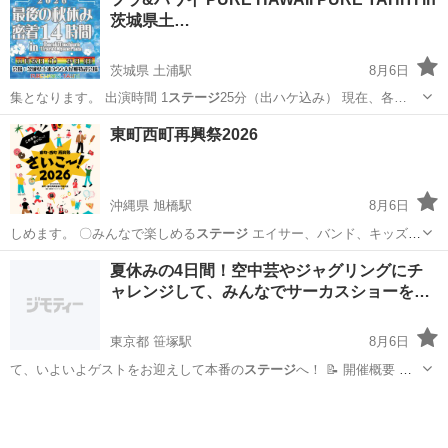
茨城県土…
茨城県 土浦駅
8月6日
集となります。 出演時間 1
ステージ
25分（出ハケ込み） 現在、各…
茨城
土浦市
土浦駅
地域/お祭り
フラ
東町西町再興祭2026
沖縄県 旭橋駅
8月6日
しめます。 〇みんなで楽しめる
ステージ
エイサー、バンド、キッズダ
ンス、…
沖縄
那覇市
旭橋駅
地域/お祭り
会場
夏休みの4日間！空中芸やジャグリングにチ
ャレンジして、みんなでサーカスショーを…
東京都 笹塚駅
8月6日
て、いよいよゲストをお迎えして本番の
ステージ
へ！ 📝 開催概要 対
象： …
東京
渋谷区
笹塚駅
ワークショップ
ショー