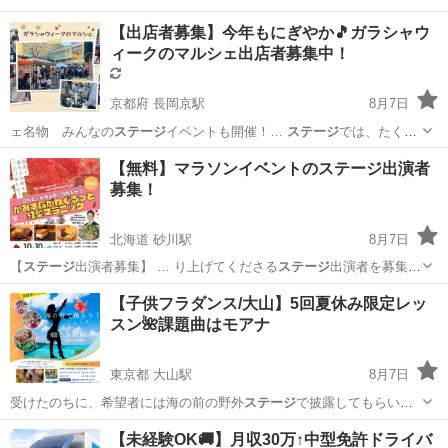
【出店者募集】今年もにぎやか🎵ガラシャウ
ィークのマルシェ出店者募集中！
京都府 長岡京駅
8月7日
ェ名物 みんなの
ステージ
イベントも開催！…
ステージ
では、たくさ
んの…
京都
長岡京市
長岡京駅
地域/お祭り
マルシェ
【無料】マラソンイベントのステージ出演者
募集！
北海道 砂川駅
8月7日
【
ステージ
出演者募集】 … り上げてくださる
ステージ
出演者を募集し
て… ます。 【
ステージ
】 3.5m四… 葉マラニック
ステージ
出演要綱
北海道
空知郡
砂川駅
地域/お祭り
ステージ
【子供フラダンス/大山】5回夏休み限定レッ
…
ステージ
出演者 募集要項… 雨天決行ですが、
ステージ
イベント
スン🌺課題曲はモアナ
は...
東京都 大山駅
8月7日
受けたのちに、希望者には海の前の野外
ステージ
で披露してもらいま
す！！ (追加料…
東京
板橋区
大山駅
ワークショップ
フラ
【未経験OK🚚】月収30万↑中型免許ドライバ