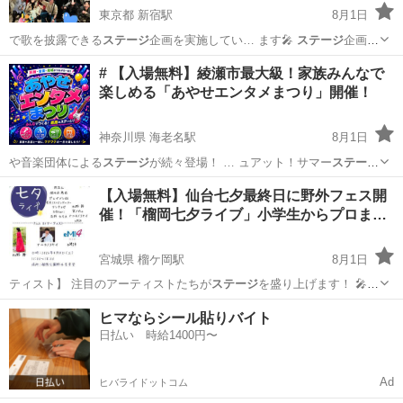
東京都 新宿駅
8月1日
で歌を披露できる
ステージ
企画を実施してい… ます🎤
ステージ
企画へ
の参加は事… す😊 🎙
ステージ
付き大部屋あり！… 日は、 ・
ステージ
東京
千代田区
新宿駅
その他
デュエット
# 【入場無料】綾瀬市最大級！家族みんなで
付き大部屋 ×1… で歌を披露できる
ステージ
企画となっていま… す😊
楽しめる「あやせエンタメまつり」開催！
...
神奈川県 海老名駅
8月1日
や音楽団体による
ステージ
が続々登場！ … ュアット！サマー
ステー
ジ
」 を開催！ … 顔あふれる特別な
ステージ
です。 会… ダイノジ ラ
神奈川
綾瀬市
海老名駅
地域/お祭り
プリキュア
【入場無料】仙台七夕最終日に野外フェス開
イブ
ステージ
・地域アーテ… ュアット！サマー
ステージ
・プリキュ
催！「榴岡七夕ライブ」小学生からプロま…
ア… 企画...
宮城県 榴ケ岡駅
8月1日
ティスト】 注目のアーティストたちが
ステージ
を盛り上げます！ 🎤
杜野 舞 🎤…
宮城
仙台市
榴ケ岡駅
コンサート/ショー
七夕
ヒマならシール貼りバイト
日払い 時給1400円〜
Ad
ヒバライドットコム