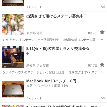
Ad
くらしノート
出演させて頂けるステージ募集中
東京都 港区
8月7日
す🌟 ただいま
ステージ
ショー依頼受付中… #出演依頼 #
ステージ
募集
#
東京
港区
コンサート/ショー
ステージ
8/11(火・祝)名古屋カラオケ交流会☆
愛知県 名古屋市
8月7日
をライブハウスの
ステージ
という普段とは違… 様を繋ぎます👭
ステー
ジ
で歌うもOK、お…
愛知
名古屋市
パーティー
会場
MacBook Air 13インチ 0円
抽選でプレゼント！応募は1分
Ad
くらしノート