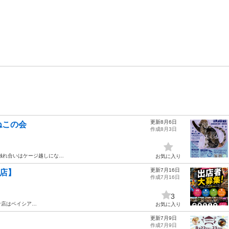
更新8月6日
ねこの会
作成8月3日
触れ合いはケージ越しにな…
お気に入り
更新7月16日
倉店】
作成7月16日
3
倉店はベイシア…
お気に入り
更新7月9日
作成7月9日