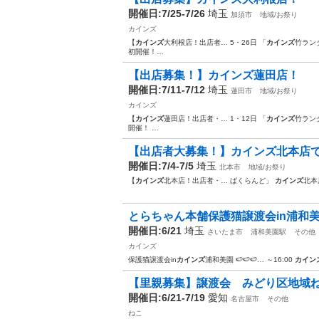
開催日:7/25-7/26
埼玉
加須市
地域/お祭り
カインズ
【
カインズ
大利根店！出店者… 5・26日 「
カインズ
竹ラン
初開催！…
【出店募集！】カインズ蓮田店！
開催日:7/11-7/12
埼玉
蓮田市
地域/お祭り
カインズ
【
カインズ
蓮田店！出店者・… 1・12日 「
カインズ
竹ラン
開催！ …
【出店者大募集！】カインズ北本店
開催日:7/4-7/5
埼玉
北本市
地域/お祭り
【
カインズ
北本店！出店者・… ぱくらんど」
カインズ
北本
とらちゃん本舗保護猫譲渡会in浦和
開催日:6/21
埼玉
さいたま市
浦和美園駅
その他
カインズ
保護猫譲渡会in
カインズ
浦和美園 🍉🍉🍉… ～16:00
カイン
【里親募集】譲渡会 みどり区地域
開催日:6/21-7/19
愛知
名古屋市
その他
ねこ