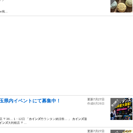
rve掲…
更新7月27日
埼玉県内イベントにて募集中！
受付終了
作成6月26日
店 〒36… 1・12日 「
カインズ
竹ランタン納涼祭… 」
カインズ
蓮
インズ
大利根店 〒…
更新7月27日