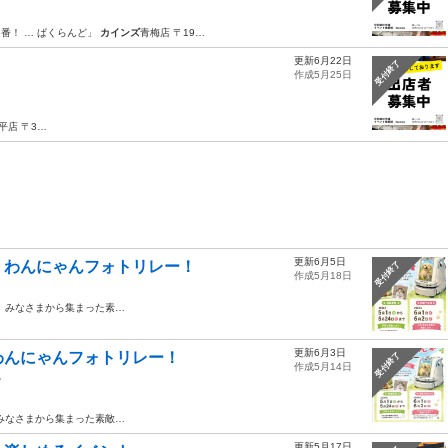
1番！ … ぱくらんど」
カインズ
青梅店 〒19…
更新6月22日
！
受付終了
作成5月25日
平店 〒3…
更新6月5日
！わんにゃんフォトリレー！
受付終了
作成5月18日
、みなさまから集まった素…
更新6月3日
わんにゃんフォトリレー！
受付終了
作成5月14日
ン
みなさまから集まった素敵…
更新5月17日