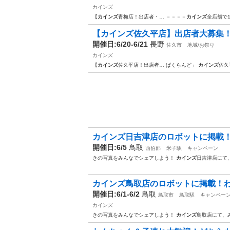
カインズ
【
カインズ
青梅店！出店者・… －－－－
カインズ
全店舗で
【カインズ佐久平店】出店者大募集
開催日:6/20-6/21
長野
佐久市
地域/お祭り
カインズ
【
カインズ
佐久平店！出店者… ぱくらんど」
カインズ
佐久
カインズ日吉津店のロボットに掲載
開催日:6/5
鳥取
西伯郡
米子駅
キャンペーン
きの写真をみんなでシェアしよう！
カインズ
日吉津店にて
カインズ鳥取店のロボットに掲載！
開催日:6/1-6/2
鳥取
鳥取市
鳥取駅
キャンペー
カインズ
きの写真をみんなでシェアしよう！
カインズ
鳥取店にて、