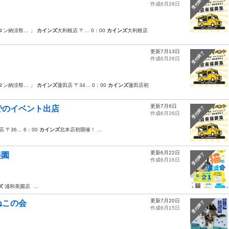
受付終了
作成6月26日
タン納涼祭… 」
カインズ
大利根店 〒… 0：00
カインズ
大利根店
更新7月13日
受付終了
作成6月26日
タン納涼祭… 」
カインズ
蓮田店 〒34… 0：00
カインズ
蓮田店初
更新7月6日
でのイベント出店
受付終了
作成6月26日
店 〒36… 6：00
カインズ
北本店初開催！ …
更新6月22日
美園
受付終了
作成6月16日
ズ
浦和美園店 …
更新7月20日
ねこの会
受付終了
作成6月15日