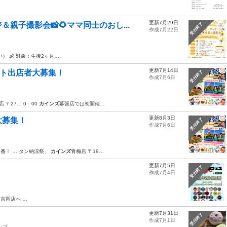
更新7月29日
親子撮影会📸🌻ママ同士のおし...
受付終了
作成7月22日
） 👶 対象：生後2ヶ月…
更新7月14日
ント出店者大募集！
受付終了
作成7月6日
店 〒27… 0：00
カインズ
幕張店では初開催…
更新8月3日
大募集！
受付終了
作成7月6日
1番！ … タン納涼祭」
カインズ
青梅店 〒19…
更新7月5日
受付終了
作成7月4日
吉岡店へ …
更新7月31日
受付終了
作成7月1日
ップ