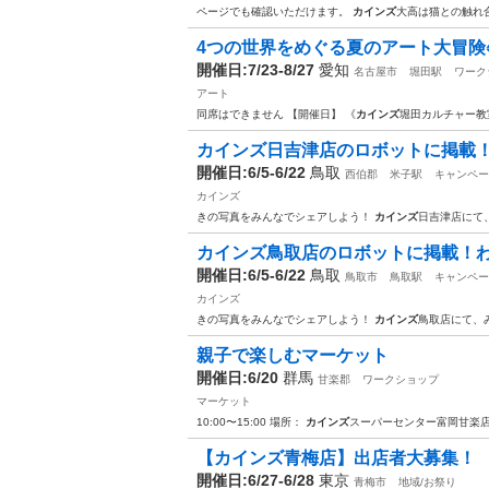
ページでも確認いただけます。
カインズ
大高は猫との触れ
4つの世界をめぐる夏のアート大冒険⛵
開催日:7/23-8/27
愛知
名古屋市
堀田駅
ワーク
アート
同席はできません 【開催日】 《
カインズ
堀田カルチャー教室
カインズ日吉津店のロボットに掲載
開催日:6/5-6/22
鳥取
西伯郡
米子駅
キャンペー
カインズ
きの写真をみんなでシェアしよう！
カインズ
日吉津店にて
カインズ鳥取店のロボットに掲載！
開催日:6/5-6/22
鳥取
鳥取市
鳥取駅
キャンペー
カインズ
きの写真をみんなでシェアしよう！
カインズ
鳥取店にて、
親子で楽しむマーケット
開催日:6/20
群馬
甘楽郡
ワークショップ
マーケット
10:00〜15:00 場所：
カインズ
スーパーセンター富岡甘
【カインズ青梅店】出店者大募集！
開催日:6/27-6/28
東京
青梅市
地域/お祭り