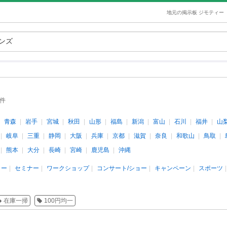
地元の掲示板 ジモティー
8件
青森
岩手
宮城
秋田
山形
福島
新潟
富山
石川
福井
山
岐阜
三重
静岡
大阪
兵庫
京都
滋賀
奈良
和歌山
鳥取
熊本
大分
長崎
宮崎
鹿児島
沖縄
ィー
セミナー
ワークショップ
コンサート/ショー
キャンペーン
スポーツ
在庫一掃
100円均一