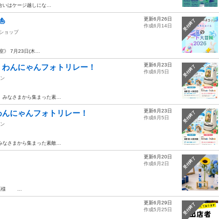
合いはケージ越しにな…
更新6月26日
️
受付終了
作成6月14日
ショップ
》 7月23日(木…
更新6月23日
！わんにゃんフォトリレー！
受付終了
作成6月5日
ン
、みなさまから集まった素…
更新6月23日
わんにゃんフォトリレー！
受付終了
作成6月5日
ン
みなさまから集まった素敵…
更新6月20日
受付終了
作成6月2日
楽店様 …
更新6月29日
受付終了
作成5月25日