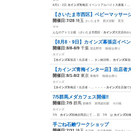
8月1・2日
カインズ
青梅店 イベントアルバイト大募集！…
【さいたま市西区】ベビーマッサージ＆
開催日:7/28
埼玉
さいたま市
西大宮駅
育児
ママ
んなのアトリエ様 （さいたま市西区・
カインズ
大宮店向かい
【8月8・9日】カインズ幕張店イベ
開催日:8/8-8/9
千葉
習志野市
地域/お祭り
カインズ
【
カインズ
幕張店！出店者・… タン納涼祭」
カインズ
幕張
【カインズ青梅インター店】出店者
開催日:8/1-8/2
東京
青梅市
地域/お祭り
カインズ
【
カインズ
青梅店！出店者・… －－－－
カインズ
全店舗で
7/5群馬メダカフェス開催‼️
開催日:7/5
群馬
前橋市
群馬総社駅
その他
カインズ
7/5
カインズ
前橋吉岡店にて … 日 7/5 は
カインズ
前橋
手ごね石鹸ワークショップ
開催日:7/31
埼玉
吉川市
吉川美南駅
ワークショ