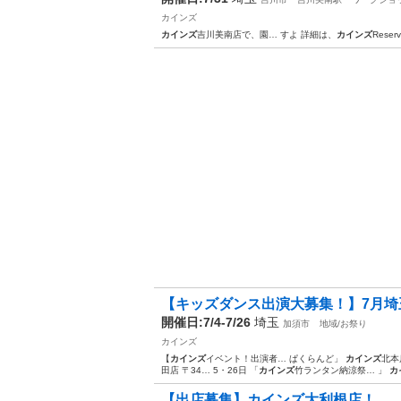
カインズ
カインズ
吉川美南店で、園… すよ 詳細は、
カインズ
Rese
【キッズダンス出演大募集！】7月
開催日:7/4-7/26
埼玉
加須市
地域/お祭り
カインズ
【
カインズ
イベント！出演者… ぱくらんど」
カインズ
北本
田店 〒34… 5・26日 「
カインズ
竹ランタン納涼祭… 」
カ
【出店募集】カインズ大利根店！