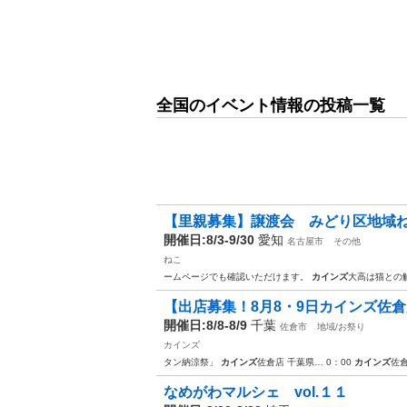
全国のイベント情報の投稿一覧
【里親募集】譲渡会 みどり区地域
開催日:8/3-9/30
愛知
名古屋市
その他
ねこ
ームページでも確認いただけます。
カインズ
大高は猫との
【出店募集！8月8・9日カインズ佐
開催日:8/8-8/9
千葉
佐倉市
地域/お祭り
カインズ
タン納涼祭」
カインズ
佐倉店 千葉県… 0：00
カインズ
佐
なめがわマルシェ vol.１１