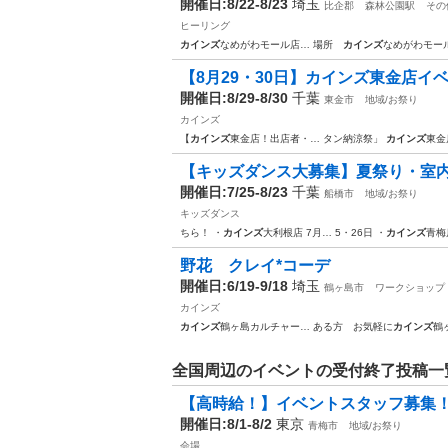
開催日:8/22-8/23
埼玉
比企郡
森林公園駅
その
ヒーリング
カインズ
なめがわモール店… 場所
カインズ
なめがわモー
【8月29・30日】カインズ東金店イ
開催日:8/29-8/30
千葉
東金市
地域/お祭り
カインズ
【
カインズ
東金店！出店者・… タン納涼祭」
カインズ
東金
【キッズダンス大募集】夏祭り・室
開催日:7/25-8/23
千葉
船橋市
地域/お祭り
キッズダンス
ちら！ ・
カインズ
大利根店 7月… 5・26日 ・
カインズ
青梅
野花 クレイ*コーデ
開催日:6/19-9/18
埼玉
鶴ヶ島市
ワークショップ
カインズ
カインズ
鶴ヶ島カルチャー… ある方 お気軽に
カインズ
鶴
全国周辺のイベントの受付終了投稿一
【高時給！】イベントスタッフ募集
開催日:8/1-8/2
東京
青梅市
地域/お祭り
会場