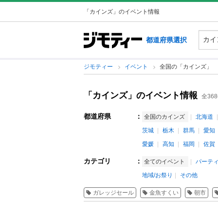
「カインズ」のイベント情報
都道府県選択
ジモティー
イベント
全国の「カインズ」
「カインズ」のイベント情報
全36
都道府県
：
全国のカインズ
北海道
茨城
栃木
群馬
愛知
愛媛
高知
福岡
佐賀
カテゴリ
：
全てのイベント
パーテ
地域/お祭り
その他
ガレッジセール
金魚すくい
朝市