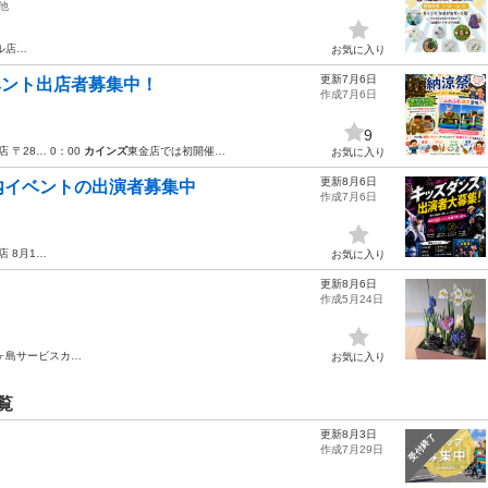
他
ル店…
お気に入り
更新7月6日
ベント出店者募集中！
作成7月6日
9
店 〒28… 0：00
カインズ
東金店では初開催…
お気に入り
更新8月6日
内イベントの出演者募集中
作成7月6日
店 8月1…
お気に入り
更新8月6日
作成5月24日
ヶ島サービスカ…
お気に入り
覧
更新8月3日
！
受付終了
作成7月29日