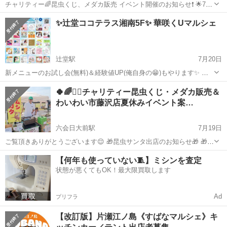
チャリティー🌈昆虫くじ、メダカ販売 イベント開催のお知らせ❗️ 🌟7月
28日(月) 場所: わいわい市藤沢店 ☘️チャリティーメダカ販売 🍀チャリ
神奈川
藤沢市
六会日大前駅
地域/お祭り
昆虫
✨辻堂ココテラス湘南5F✨ 華咲くUマルシェ
ティー水草販売 ☘️昆虫くじ/対面販売イベント 時間:9時半〜15時頃ま
で ...
辻堂駅
7月20日
新メニューのお試し会(無料)＆経験値UP(俺自身の😁)もやります✨ お
元気さまです✨ 歩くパワースポット 福の神ネイリスト 爪屋のセイ
神奈川
藤沢市
辻堂駅
地域/お祭り
霊視
🍀🌈💁‍♀️チャリティー昆虫くじ・メダカ販売＆
ジ‐相談師せいじ です😊 7/21(祝月)は #辻堂ココテラス湘南5F で行わ
わいわい市藤沢店夏休みイベント案…
れます ...
六会日大前駅
7月19日
ご覧頂きありがとうございます😌 🎁昆虫サンタ出店のお知らせ🎁 🎁チ
ャリティー 昆虫くじイベント&生体販売🎁 🌟7月20日(日) 場所: わいわ
神奈川
藤沢市
六会日大前駅
地域/お祭り
昆虫
【何年も使っていない🧵】ミシンを査定
い市藤沢店 ☘️チャリティーメダカすくい/対面販売 ☘️昆虫くじ/対面販
状態が悪くてもOK！最大限買取します
売イベ...
Ad
プリフラ
【改訂版】片瀬江ノ島《すばなマルシェ》キ