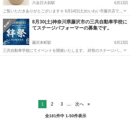
六会日大前駅
6月13日
ご覧いただきありがとございます☺️ 6月14日(土)わいわい市藤沢店で
オリジナルキーマカレー販売をさせて いただきます。 ご利用いただい
神奈川
藤沢市
六会日大前駅
地域/お祭り
塗り絵
8月30(土)神奈川県藤沢市の三共自動車学校に
たお客様で ご希望の方にメダカ塗り絵ないし ヘラクレスカブト塗り絵
てステージパフォーマーの募集です。
を プレゼント🎁致...
藤沢本町駅
6月13日
三共自動車学校にてイベントを開催いたします。 絆祭のステージパフ
ォーマーを募集中 日程 ：8月30日（土） 雨天の場合は9月7日(日)
神奈川
藤沢市
藤沢本町駅
地域/お祭り
自動車学校
時間 ：１０時～１５時 場所 ：三共自動車学校 神奈
川県藤沢市本藤沢1...
1
2
3
...
次へ
全181件中 1-50件表示