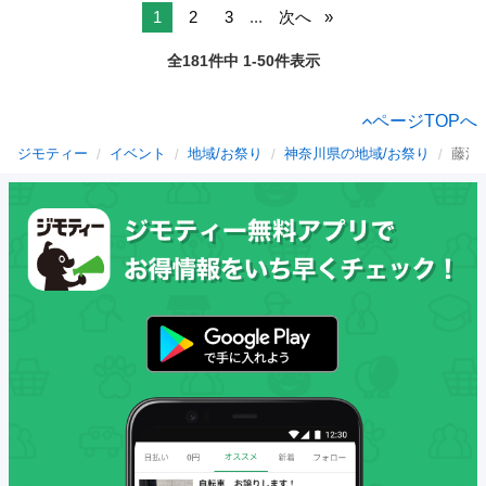
1
2
3
...
次へ
全181件中 1-50件表示
ページTOPへ
ジモティー
イベント
地域/お祭り
神奈川県の地域/お祭り
藤沢