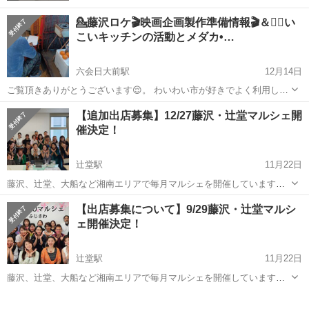
💁藤沢ロケ🎬️映画企画製作準備情報🎬️＆💁‍♀️い
こいキッチンの活動とメダカ•…
六会日大前駅
12月14日
ご覧頂きありがとうございます😌。 わいわい市が好きでよく利用して
いるの ですが、 （松田優作さんに憧れて 元東映セントラルフィルム
神奈川
藤沢市
六会日大前駅
地域/お祭り
メダカ
【追加出店募集】12/27藤沢・辻堂マルシェ開
（セントラルアーツ）代表黒澤満氏を訪ね 芸能界に飛び込み、 元東映
催決定！
チー...
辻堂駅
11月22日
藤沢、辻堂、大船など湘南エリアで毎月マルシェを開催しています。
12月27日辻堂マルシェが決定したので出展者募集のお問い合わせが増
神奈川
藤沢市
辻堂駅
地域/お祭り
マルシェ
【出店募集について】9/29藤沢・辻堂マルシ
えております。 私たちのマルシェは 飲食店、物販、ハンドメイド、施
ェ開催決定！
術（ネイルや整...
辻堂駅
11月22日
藤沢、辻堂、大船など湘南エリアで毎月マルシェを開催しています。
9月29日辻堂マルシェが決定したので出展者募集のお問い合わせが増え
神奈川
藤沢市
辻堂駅
地域/お祭り
マルシェ
ております。 私たちのマルシェは 飲食店、物販、ハンドメイド、施術