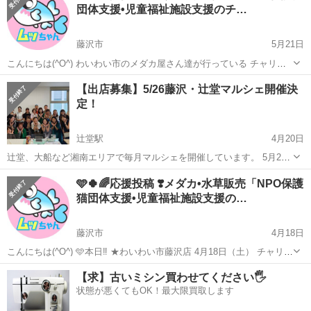
団体支援•児童福祉施設支援のチ…
藤沢市
5月21日
こんにちは(^O^) わいわい市のメダカ屋さん達が行っている チャリテ
ィー活動の お知らせを致します😊。 🩵わいわい市藤沢店 5月23日
神奈川
藤沢市
地域/お祭り
メダカ
【出店募集】5/26藤沢・辻堂マルシェ開催決
（土） 5月24日（日） チャリティー ✴️メダカ販売 ✴️水草・水生植物
定！
販...
辻堂駅
4月20日
辻堂、大船など湘南エリアで毎月マルシェを開催しています。 5月26
日辻堂マルシェが決定しました。 私たちのマルシェは 飲食店、物販、
神奈川
藤沢市
辻堂駅
地域/お祭り
マルシェ
🩵🍀🌈応援投稿 ❣️メダカ•水草販売「NPO保護
ハンドメイド、施術（ネイルや整体など）、占い、美容などさまざま
猫団体支援•児童福祉施設支援の…
な業種の方に ...
藤沢市
4月18日
こんにちは(^O^) 🩵本日‼️ ★わいわい市藤沢店 4月18日（土） チャリテ
ィー ✴️メダカ販売 ✴️水草・水生植物販売 （カモンバ､マツモ､アナカリ
神奈川
藤沢市
地域/お祭り
メダカ
【求】古いミシン買わせてください🖐️
スなど） 🩵明日‼️ ★ 藤沢市稲荷のイベント！ 4...
状態が悪くてもOK！最大限買取します