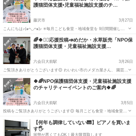
護猫団体支援•児童福祉施設支援のチ…
藤沢市
3月27日
こんにちは♪(๑ᴖ◡ᴖ๑)♪ ✳️毎月こども食堂・地域食堂を 9日間開催して
いる、 社会福祉法人 ラポール ｢地域ささえあいセンターかるがも｣さ
神奈川
藤沢市
地域/お祭り
チャリティー
🌈🍀💁‍♀️応援投稿📣めだか・水草販売「NPO保
んの ★4月19日（日）藤沢市稲荷のイベント、 チャリティーメダカす
護猫団体支援・児童福祉施設支援…
くい・...
六会日大前駅
3月26日
ご覧頂きありがとうございます😊 わいわい市のメダカ屋さん、 園芸サ
ンタさん達のチャリティー活動の 応援投稿をいたします。 毎月こども
神奈川
藤沢市
六会日大前駅
地域/お祭り
チャリティー
🍀🌈NPO保護猫団体支援・児童福祉施設支援
食堂・地域食堂を9日間 開催している、 社会福祉法人 ラポール 「地
のチャリティーイベントのご案内🍀🌈
域ささえあいセンタ...
六会日大前駅
3月5日
投稿をご覧頂きありがとうございます😊 毎月こども食堂・地域食堂を
9日間 開催している、 社会福祉法人 ラポール 「地域ささえあいセン
神奈川
藤沢市
六会日大前駅
地域/お祭り
塗り絵
【何年も調律していない🎹】ピアノを買いま
ターかるがも」さんの 3月7日（土）藤沢市城南のイベント、 4月19日
す🖐️
（日）藤沢市稲荷...
状態が悪くてもOK！最大限買取します