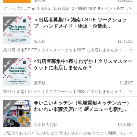
藤沢駅
11月22日
アソビバフェス in 湘南T-SITE (2026年2月開催) 概要 ◼️イベント基本情
報 イベント名: アソビバフェス in 湘南T-SITE コンセプト: 家族の時間
神奈川
藤沢市
藤沢駅
地域/お祭り
会場
＜出店者募集!!＞湘南T-SITE ワークショッ
に、遊びのエッセンスを一つ 開催日程: ...
プ・ハンドメイド・物販・企業出…
藤沢駅
11月12日
第11回 湘南T-SITEクリスマスマーケット2025 に出店しませんか？ 過
去開催でも大人気のクリスマスマーケット 今年は「大型アップグレー
神奈川
藤沢市
藤沢駅
地域/お祭り
<出店者募集中>残りわずか！クリスマスマー
ド」いたします。 メリーゴーランド・クリスマストレイン・大型ツリ
ケットに出店しませんか？
クリスマスマーケット
ー・サ...
藤沢駅
11月6日
第11回 湘南T-SITEクリスマスマーケット2025 に出店しませんか？ 過
去開催でも大人気のクリスマスマーケット 今年は「大型アップグレー
神奈川
藤沢市
藤沢駅
地域/お祭り
🍀いこいキッチン（地域貢献キッチンカー）
ド」いたします。 メリーゴーランド・クリスマストレイン・大型ツリ
わいわい市藤沢店にて 🌈メニューも新た…
クリスマスマーケット
ー・サ...
六会日大前駅
10月30日
ご覧頂きありがとうございます😊 わいわい市が好きでよく利用してい