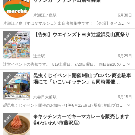
ッチンカー／テント出店者募集
片瀬江ノ島駅
6月30日
片瀬江ノ島《すばなマルシェ》出店者募集中です！ 【会場】タイムズ
江の島二楽（藤沢市片瀬海岸1-12） https://times-info.net/P14-
神奈川
藤沢市
片瀬江ノ島駅
地域/お祭り
キッチンカー
【告知】ウエインズトヨタ辻堂浜見山夏祭り
kanagawa/C205/park-detail-BUK0...
辻堂駅
6月29日
辻堂イベントの告知です。 7/19土曜日、7/20日曜日、 両日am10∶００-
pm16：００ ウエインズトヨタ神奈川辻堂浜見山店に、キッチンカ
神奈川
藤沢市
辻堂駅
地域/お祭り
夏祭り
昆虫くじイベント開催❗️桐山プロパン商会駐車
ー、屋台が出店します。今回は、地元湘南と横須賀のお店コラボで
場にて「いこいキッチン」も同時開催…
す。 薪窯...
六会日大前駅
6月15日
🌈昆虫くじイベント開催のお知らせ❗️ 🌟6月22日(日) 場所: 桐山プロパ
ン商会駐車場（六会日大前駅近く） ☘️子供食堂いこいキッチン開催😆
神奈川
藤沢市
六会日大前駅
地域/お祭り
昆虫
☀️キッチンカーでキーマカレーを販売します
時間:12時〜14時半位まで！ わいわい市藤沢店にて定期的に開催して
👍(わいわい市藤沢店)
いる🌈昆虫...