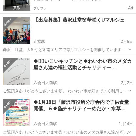
Ad
プリフラ
【出店募集】藤沢辻堂🌸華咲くUマルシェ
辻堂駅
2月6日
藤沢、辻堂、大船など湘南エリアで毎月マルシェを開催しています。
3月26日辻堂マルシェが決定しました。 私たちのマルシェは 飲食店、
神奈川
藤沢市
辻堂駅
地域/お祭り
マルシェ
🍀💁‍♀️いこいキッチンと🍀わいわい市のメダカ
物販、ハンドメイド、施術（ネイルや整体など）、占い、美容などさ
屋さん達の福祉活動とチャリティー…
まざまな業種の方...
六会日大前駅
2月2日
ご覧頂きありがとうございます😌。 わいわい市が好きでよく利用して
いるの ですが、 （松田優作さんに憧れて 元東映セントラルフィルム
神奈川
藤沢市
六会日大前駅
地域/お祭り
メダカ
🍀1月18日「藤沢市役所分庁舎内で子供食堂
（セントラルアーツ）代表黒澤満氏を訪ね 芸能界に飛び込み、 元東映
開催」＆🍀💁チャリティーめだか・水草…
チー...
六会日大前駅
1月14日
ご覧頂きありがとうございます😌 わいわい市のメダカ屋さん達が 行っ