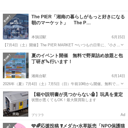
The PIER「湘南の暮らしがもっと好きになる
朝のマーケット」 The P…
本鵠沼駅
6月15日
【7月4日（土）開催】The PIER MARKET 〜いつもの日常に、“小さな
特別”を見つけるマーケット〜 ...
神奈川
藤沢市
本鵠沼駅
地域/お祭り
湘南
夏のイベント開催 無料で野菜詰め放題と包
丁研ぎ🔪行います！
湘南台駅
6月14日
2026年（夏）7月4日（土）7月5日（日）午前10時から開催。無料で野
菜詰め放題と包丁研ぎを行います。皆様お誘い合わせの上ご来場お待
神奈川
藤沢市
湘南台駅
地域/お祭り
駐車場
【箱や説明書が見つからない🤖】玩具を査定
ちしています！ 駐車場5台完備！
状態が悪くてもOK！最大限買取します
Ad
プリフラ
🩵🌈応援投稿 ❣️メダカ•水草販売「NPO保護猫