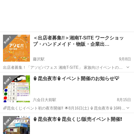
＜出店者募集!!＞湘南T-SITE ワークショッ
プ・ハンドメイド・物販・企業出…
藤沢駅
9月8日
出店者募集！「アソビバフェス 湘南T-SITE」 家族向けイベントの出
店者を募集します！ 湘南T-SITEの駐車場を会場に、ご家族で楽しめる
神奈川
藤沢市
藤沢駅
地域/お祭り
湘南
🏮昆虫夜市🏮イベント開催のお知らせ💡
イベントを企画しています。 【開催概要】 イベント名称: アソビバフ
ェス...
六会日大前駅
8月15日
🌈昆虫くじイベント初の夜市開催‼️ 🌟8月16日(土) 🏮昆虫夜市🏮16時〜
✨ 場所:桐山プロパン商会様駐車場 住所:神奈川県藤沢市亀井野2-12-6
神奈川
藤沢市
六会日大前駅
地域/お祭り
昆虫
🏮昆虫夜市🏮昆虫くじ/販売イベント開催❗️
小田急線（六会日大前駅近く） ※暑い日が続いていますので夕方から
開催し...