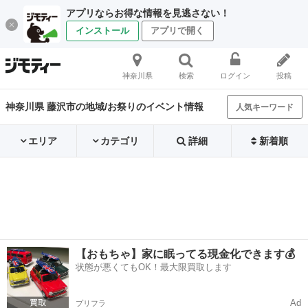
アプリならお得な情報を見逃さない！
インストール
アプリで開く
神奈川県
検索
ログイン
投稿
神奈川県 藤沢市の地域/お祭りのイベント情報
人気キーワード
エリア
カテゴリ
詳細
新着順
【おもちゃ】家に眠ってる現金化できます💰
状態が悪くてもOK！最大限買取します
Ad
プリフラ