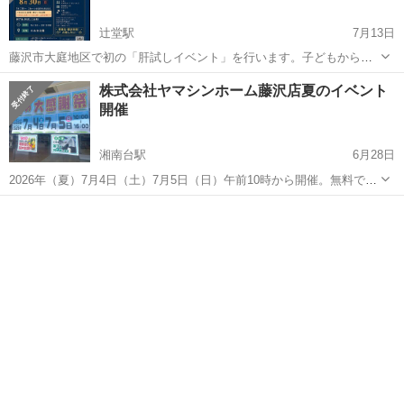
辻堂駅
7月13日
藤沢市大庭地区で初の「肝試しイベント」を行います。子どもから大
人の方まで夏の夕暮れ ワクワク・ドキドキ💓 しませんか？ 露店．模
神奈川
藤沢市
辻堂駅
地域/お祭り
肝試し
株式会社ヤマシンホーム藤沢店夏のイベント
擬店の出店者募集中(数に限りあり) 出店内容は出来るだけ被らない様
開催
に考慮します！ 出店協...
湘南台駅
6月28日
2026年（夏）7月4日（土）7月5日（日）午前10時から開催。無料で野
菜詰め放題と包丁研ぎを行います。皆様お誘い合わせの上ご来場お待
神奈川
藤沢市
湘南台駅
地域/お祭り
駐車場
ちしています！ 駐車場5台完備！その他オトクなメニューもご用意