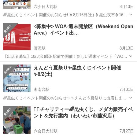
六会日大前駅
8月13日
🌈昆虫くじイベント開催のお知らせ❗️ 🌟8月16日(土) 🏮昆虫夜市🏮16
時〜✨ 場所:桐山プロパン商会様駐車場 住所:神奈川県藤沢市亀井野2-
神奈川
藤沢市
六会日大前駅
地域/お祭り
昆虫
<募集中> WOA-週末開放区（Weekend Open
12-6 小田急線（六会日大前駅近く） ※暑い日が続いていますので夕方
Area）イベント出…
から開...
藤沢駅
8月13日
【出店者募集】10/3(金)藤沢駅前で開催！新しい週末イベント「WOA-
週末開放区」で一緒にお店を出しませんか？ はじめまして！週末開放
神奈川
藤沢市
藤沢駅
地域/お祭り
会場
えんどう夏祭り✨昆虫くじイベント開催
区 実行委員会です。 この度、藤沢駅北口のサンパール広場にて、新し
✨8/2(土)
いナイトイベ...
湘南台駅
7月31日
🌈昆虫くじイベント開催のお知らせ✨ ✨えんどう夏祭りに出店します‼️
8月２日(土) 15時〜20時頃まで ※なくなり次第終了となります！ 場所:
神奈川
藤沢市
湘南台駅
地域/お祭り
昆虫
💁‍♀️チャリティー🌈昆虫くじ、メダカ販売イベ
秋葉台小学校グランド 住所:藤沢市遠藤2959 🌟超豪華昆虫くじ🌟 ✨
ント＆先行案内（わいわい市藤沢店）
価格...
六会日大前駅
7月27日