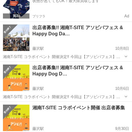
状態が悪くてもOK！最大限買取します
ています。 ht...
Ad
プリフラ
出店者募集!! 湘南T-SITE アソビバフェス &
Happy Dog Da…
藤沢駅
10月8日
湘南T-SITE コラボイベント 開催決定‼️ 今回は【アソビバフェス】
&【Happy Dog Day】とのコラボ開催 キッズ×ワンちゃんで開催される
神奈川
藤沢市
藤沢駅
地域/お祭り
湘南
出店者募集!! 湘南T-SITE アソビバフェス &
イベントです。 農家様・ハンドメイド・ワークショップ・縁日屋...
Happy Dog D…
藤沢駅
10月6日
湘南T-SITE コラボイベント 開催決定‼️ 今回は【アソビバフェス】
&【Happy Dog Day】とのコラボ開催 キッズ×ワンちゃんで開催される
神奈川
藤沢市
藤沢駅
地域/お祭り
湘南
湘南T-SITE コラボイベント開催 出店者募集
イベントです。 農家様・ハンドメイド・ワークショップ・縁日屋...
藤沢駅
9月30日