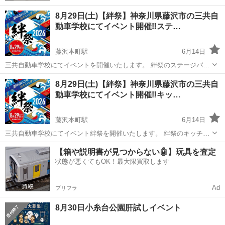
8月29日(土)【絆祭】神奈川県藤沢市の三共自
動車学校にてイベント開催‼︎ステ…
藤沢本町駅
6月14日
三共自動車学校にてイベントを開催いたします。 絆祭のステージパフ
ォーマーを募集中 日程 ：8月29日（土） 雨天の場合は9月5日(土)
神奈川
藤沢市
藤沢本町駅
地域/お祭り
自動車学校
8月29日(土)【絆祭】神奈川県藤沢市の三共自
時間 ：１０時～１５時 場所 ：三共自動車学校 神奈
動車学校にてイベント開催‼︎キッ…
川県藤沢市本藤沢1...
藤沢本町駅
6月14日
三共自動車学校にてイベント絆祭を開催いたします。 絆祭のキッチン
カーを募集中 日程 ：8月29日（土） 雨の場合9月5日(土) 時
神奈川
藤沢市
藤沢本町駅
地域/お祭り
キッチンカー
【箱や説明書が見つからない🤖】玩具を査定
間 ：１０時～１５時 場所 ：三共自動車学校 神奈川
状態が悪くてもOK！最大限買取します
県藤沢市本藤沢1-11-...
Ad
プリフラ
8月30日小糸台公園肝試しイベント