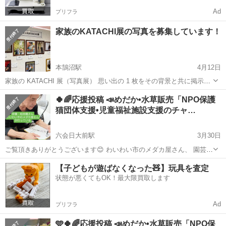
Ad
プリフラ
家族のKATACHI展の写真を募集しています！
本鵠沼駅
4月12日
家族の KATACHI 展（写真展） 思い出の 1 枚をその背景と共に掲示す
る写真展です。 楽しい雰囲気や笑顔の写真ばかりではなく、大切な人
神奈川
藤沢市
本鵠沼駅
地域/お祭り
写真展
🍀🌈応援投稿 📣めだか•水草販売「NPO保護
との最期写真などあくまでも「あなたが大切にしたい１枚」が主役で
猫団体支援•児童福祉施設支援のチャ…
す。 エピソードと共...
六会日大前駅
3月30日
ご覧頂きありがとうございます😊 わいわい市のメダカ屋さん、 園芸サ
ンタさん達のチャリティー活動の 応援投稿をいたします。 毎月こども
神奈川
藤沢市
六会日大前駅
地域/お祭り
チャリティー
【子どもが遊ばなくなった🧸】玩具を査定
食堂・地域食堂を9日間 開催している、 社会福祉法人 ラポール 「地
状態が悪くてもOK！最大限買取します
域ささえあいセンタ...
Ad
プリフラ
🩵🍀🌈応援投稿 📣めだか•水草販売「NPO保