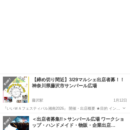
ている、 福祉活動・奉仕活動のお知らせです。 1月18日（日） 藤沢市
神奈川
藤沢市
六会日大前駅
地域/お祭り
メダカ
社会福祉大会で わいわい市のメダカ屋さん達が 運営費支援している
（いこいキッチン）...
【締め切り間近】3/29マルシェ出店者募！！
神奈川県藤沢市サンパール広場
藤沢駅
1月12日
『いいＷＡフェスティバル湘南2026』 開催・出店概要 ★目的 インク
ルーシブ（共生）な社会が当たり前になることを目指し、その啓蒙の
神奈川
藤沢市
藤沢駅
地域/お祭り
ブース
＜出店者募集!!＞サンパール広場 ワークショ
為に開催 ★主催 主催： いいＷＡフェスティバル実行委員会 （企画...
ップ・ハンドメイド・物販・企業出店…