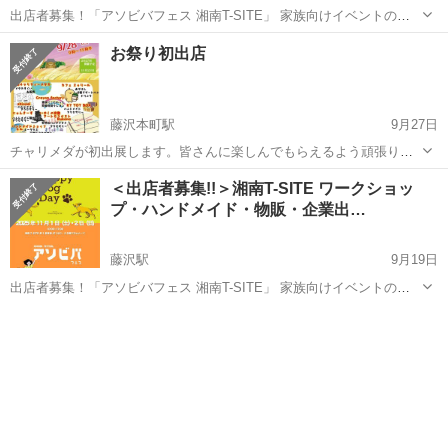
出店者募集！「アソビバフェス 湘南T-SITE」 家族向けイベントの出
店者を募集します！ 湘南T-SITEの駐車場を会場に、ご家族で楽しめる
神奈川
藤沢市
藤沢駅
地域/お祭り
お祭り初出店
イベントを企画しています。 【愛犬家向けのペットイベントとのコラ
ボ開催！！...
藤沢本町駅
9月27日
チャリメダが初出展します。皆さんに楽しんでもらえるよう頑張りま
す。皆さんのご来店お待ちしています。尚、収益は全額児童養護施設
神奈川
藤沢市
藤沢本町駅
地域/お祭り
＜出店者募集!!＞湘南T-SITE ワークショッ
に寄付する予定です♪皆さんとお会いできるのを楽しみにしています。
プ・ハンドメイド・物販・企業出…
藤沢駅
9月19日
出店者募集！「アソビバフェス 湘南T-SITE」 家族向けイベントの出
店者を募集します！ 湘南T-SITEの駐車場を会場に、ご家族で楽しめる
神奈川
藤沢市
藤沢駅
地域/お祭り
湘南
イベントを企画しています。 【開催概要】 イベント名称: アソビバフ
ェス...