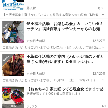
藤沢駅
1月8日
【出店者募集】藤沢から「バズ」を発信する音楽＆食の祭典「MM祭」
開催！ &YOU ENTERTAINMENTでは、2026年1月24日（土）・25日
神奈川
藤沢市
藤沢駅
地域/お祭り
🩵🍀福祉活動「お楽しみ会」＆「いこい🍀キ
（日）の2日間、藤沢駅北口 サンパール広場にて、音楽と食が融合し
ッチン」福祉貢献キッチンカーからのお知…
た新しいフ...
六会日大前駅
12月27日
ご覧頂きありがとうございます😌 12月28日（日）わいわい市藤沢店に
て 出店を予定しておりました キッチンカー「いこい🍀キッチン」。
神奈川
藤沢市
六会日大前駅
地域/お祭り
メダカ
🍀💁奉仕活動のご案内（わいわい市のメダカ
都合により 中止とさせて頂く事になりました。 楽しみにして頂いてい
屋さん達が行います）＆🍀💁‍♀️わいわ…
た皆様には 大変申し訳...
六会日大前駅
12月20日
ご覧頂きありがとうございます😌。 12月20日（土）・12月21日（日）
わいわい市藤沢店15周年祭開催します。 メダカ屋さんは、20日（土）
神奈川
藤沢市
六会日大前駅
地域/お祭り
メダカ
【おもちゃ】家に眠ってる現金化できます💰
お昼からガラポン抽選会ブースで ひなた園芸北村さん達と ボランティ
状態が悪くてもOK！最大限買取します
アで...
Ad
プリフラ