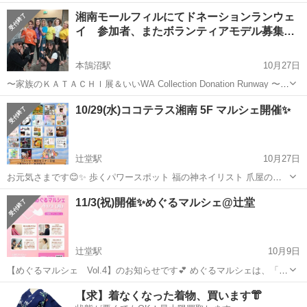
るの ですが、 （松田優作さんに憧れて黒澤満氏を訪ね 芸能界に飛び
神奈川
藤沢市
六会日大前駅
地域/お祭り
メダカ
湘南モールフィルにてドネーションランウェ
込み映画製作を学んだ） ※黒澤満氏、数々のテレビドラマや映画を 製
イ 参加者、またボランティアモデル募集…
作した大プロデューサー...
本鵠沼駅
10月27日
〜家族のＫＡＴＡＣＨＩ展＆いいWA Collection Donation Runway 〜
☆ 子ども達や様々な障害がある方々、そして施設や団体にも寄付がで
神奈川
藤沢市
本鵠沼駅
地域/お祭り
ステージ
10/29(水)ココテラス湘南 5F マルシェ開催✨
きる “三方良し”の「いいＷＡ collection」Ｔシャツ ...
辻堂駅
10月27日
お元気さまです😊✨ 歩くパワースポット 福の神ネイリスト 爪屋のセ
イジ-相談師せいじ でございます😁 10/29(水)は、辻堂駅北口 #ココテ
神奈川
藤沢市
辻堂駅
地域/お祭り
ココテラス
11/3(祝)開催✨めぐるマルシェ@辻堂
ラス湘南 5階 で行われます #華咲くUマルシェ に出店たします✨ 室内
で快適...
辻堂駅
10月9日
【めぐるマルシェ Vol.4】のお知らせです💕 めぐるマルシェは、「身
体、頭 （思考） の疲れや硬さを緩めたり、原因となってる部分を知
神奈川
藤沢市
辻堂駅
地域/お祭り
マルシェ
【求】着なくなった着物、買います👘
る、改善する。 そして心も体も良い方向にめぐる」をテーマに活動し