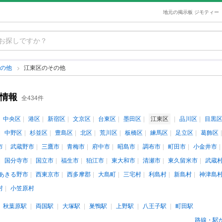
地元の掲示板 ジモティー
その他
江東区のその他
ト情報
全434件
中央区
港区
新宿区
文京区
台東区
墨田区
江東区
品川区
目黒
中野区
杉並区
豊島区
北区
荒川区
板橋区
練馬区
足立区
葛飾区
市
武蔵野市
三鷹市
青梅市
府中市
昭島市
調布市
町田市
小金井市
国分寺市
国立市
福生市
狛江市
東大和市
清瀬市
東久留米市
武蔵
あきる野市
西東京市
西多摩郡
大島町
三宅村
利島村
新島村
神津島
村
小笠原村
秋葉原駅
両国駅
大塚駅
巣鴨駅
上野駅
八王子駅
町田駅
路線・駅