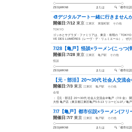
◇━━━━━━━━━━━━━━━━━━━━━━◇ 📝 お申し込みは
ZEGjWKN8 または 🔍「都市伝説を語
🎨デジタルアート一緒に行きません
開催日:7/12
東京
江東区
東陽町駅
その他
TOKYO
ゴッホとサグラダ・ファミリアは、東京・有明の「TOKYO 
VE DES LUMIÈRES（レーヴ・デ・リュミエール）」 ぜ
7/28【亀戸】怪談×ラーメン(こっつ(
開催日:7/28
東京
江東区
亀戸駅
その他
怪談
◇━━━━━━━━━━━━━━━━━━━━━━◇ 📝 お申し込みは
ZEGjWKN8 または 🔍「都市伝説を語
【元・部活】20〜30代 社会人交流会＠亀戸
開催日:7/3
東京
江東区
亀戸駅
その他
会場
：【元・部活】20〜30代 社会人交流会＠亀戸（7/3 金） 開催
大悟 亀戸店（東京都江東区亀戸5-5-13 リコービル1F／亀戸駅
7/7【亀戸】都市伝説×ラーメン(フリー
開催日:7/7
東京
江東区
亀戸駅
その他
◇━━━━━━━━━━━━━━━━━━━━━━◇ 📝 お申し込みは
ZEGjWKN8 または 🔍「都市伝説を語