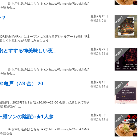
こちら 📝 👉 https://forms.gle/Rouvk4MzP
る会...
更新7月13日
か？
受付終了
作成7月6日
DREAM PARK」にオープンした没入型デジタルアート施設「RÊ
ひ楽しくお話しながら楽しみましょう...
更新7月29日
骨)とすする怖美味しい夜...
受付終了
作成6月21日
こちら 📝 👉 https://forms.gle/Rouvk4MzP
る会...
更新7月4日
（7/3 金） 20...
受付終了
作成6月14日
日時：2026年7月3日(金) 20:00〜22:00 会場：焼鳥とあて巻き
 徒歩2分）...
更新7月8日
麺ソンの陰謀)♪★1人参...
受付終了
作成6月12日
こちら 📝 👉 https://forms.gle/Rouvk4MzP
る会...