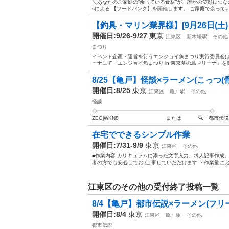
＼あなたのご家庭の“余っている食材”が、誰かの笑顔につながります
sによる 【フードバンク】を開催します。 ご家庭で余ってい
【釣具・マリン業界様】[9月26日(土)・2
開催日:9/26-9/27
東京
江東区
新木場駅
その他
まつり
イベント企画・運営を行うエンジョイ魚まつり実行委員会は、
ーナにて「エンジョイ魚まつり in 東京夢の島マリーナ」を
8/25【亀戸】怪談×ラーメン(こっつ(
開催日:8/25
東京
江東区
亀戸駅
その他
怪談
◇━━━━━━━━━━━━━━━━━━━━━━◇ 📝 お申し込みは
ZEGjWKN8 または 🔍「都市伝説を語
在宅でできるシンプル作業
開催日:7/31-9/9
東京
江東区
その他
■作業内容 カリキュラムに添った文字入力、求人記事作成、
者の方でも安心してお 仕 事していただけます ・作業量に比例し
江東区のその他の受付終了投稿一覧
8/4【亀戸】都市伝説×ラーメン(フリー
開催日:8/4
東京
江東区
亀戸駅
その他
都市伝説