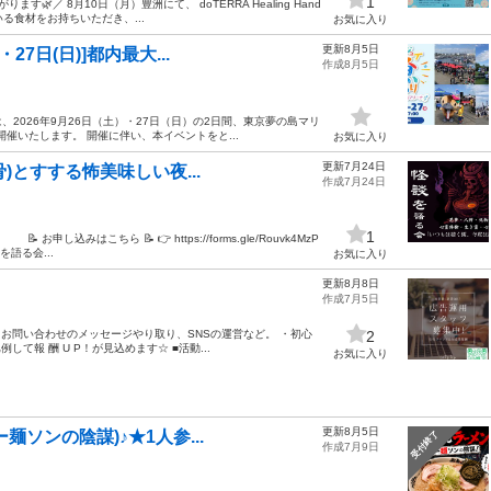
1
／ 8月10日（月）豊洲にて、 doTERRA Healing Hand
る食材をお持ちいただき、...
お気に入り
更新8月5日
7日(日)]都内最大...
作成8月5日
2026年9月26日（土）・27日（日）の2日間、東京夢の島マリ
開催いたします。 開催に伴い、本イベントをと...
お気に入り
更新7月24日
骨)とすする怖美味しい夜...
作成7月24日
1
こちら 📝 👉 https://forms.gle/Rouvk4MzP
る会...
お気に入り
更新8月8日
作成7月5日
お問い合わせのメッセージやり取り、SNSの運営など。 ・初心
2
て報 酬 U P！が見込めます☆ ■活動...
お気に入り
更新8月5日
麺ソンの陰謀)♪★1人参...
受付終了
作成7月9日