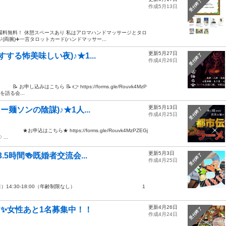
受付終了
作成5月13日
場料無料！ 休憩スペースあり 私はアロマハンドマッサージとタロ
両腕)➕一言タロットカード(ハンドマッサー...
更新5月27日
する怖美味しい夜)♪★1...
受付終了
作成4月26日
こちら 📝 👉 https://forms.gle/Rouvk4MzP
る会...
更新5月13日
ー麺ソンの陰謀)♪★1人...
受付終了
作成4月25日
ちら★ https://forms.gle/Rouvk4MzPZEGj
..
更新5月3日
.5時間🍻既婚者交流会...
受付終了
作成4月25日
6年5月3日（日）14:30-18:00（年齢制限なし） 1
更新4月26日
✨️女性あと1名募集中！！
受付終了
作成4月24日