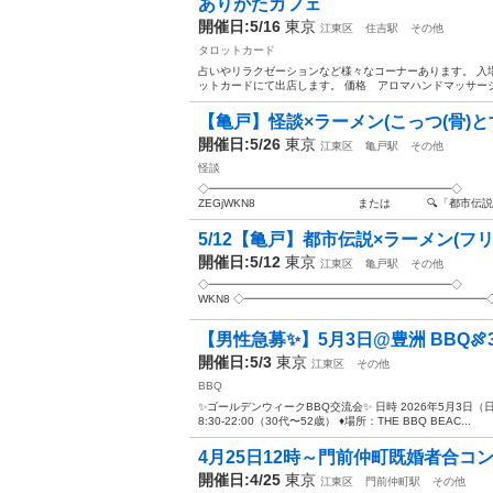
ありがたカフェ
開催日:5/16
東京
江東区
住吉駅
その他
タロットカード
占いやリラクゼーションなど様々なコーナーあります。 入
ットカードにて出店します。 価格 アロマハンドマッサージ(
【亀戸】怪談×ラーメン(こっつ(骨)とす
開催日:5/26
東京
江東区
亀戸駅
その他
怪談
◇━━━━━━━━━━━━━━━━━━━━━━◇ 📝 お申し込みは
ZEGjWKN8 または 🔍「都市伝説を語
5/12【亀戸】都市伝説×ラーメン(フリ
開催日:5/12
東京
江東区
亀戸駅
その他
◇━━━━━━━━━━━━━━━━━━━━━━◇ ★お申込はこ
WKN8 ◇━━━━━━━━━━━━━━━━━━━━━━◇ .
【男性急募✨️】5月3日@豊洲 BBQ🍖3
開催日:5/3
東京
江東区
その他
BBQ
✨️ゴールデンウィークBBQ交流会✨️ 日時 202
8:30-22:00（30代〜52歳） ♦場所：THE BBQ BEAC...
4月25日12時～門前仲町既婚者合コン
開催日:4/25
東京
江東区
門前仲町駅
その他