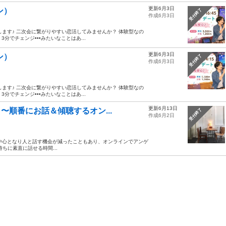
更新6月3日
ン）
受付終了
作成6月3日
施致します♪ 二次会に繋がりやすい恋活してみませんか？ 体験型なの
分でチェンジ•••みたいなことはあ...
更新6月3日
ン）
受付終了
作成6月3日
施致します♪ 二次会に繋がりやすい恋活してみませんか？ 体験型なの
分でチェンジ•••みたいなことはあ...
更新6月13日
〜順番にお話＆傾聴するオン...
受付終了
作成6月2日
ート中心となり人と話す機会が減ったこともあり、オンラインでアンゲ
ちに素直に話せる時間...