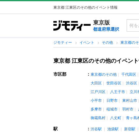
東京都 江東区のその他のイベント情報
東京版
都道府県選択
ジモティー
イベント
その他
東京都の
東京都 江東区のその他のイベン
市区郡
：
東京都のその他
千代田区
大田区
世田谷区
渋谷区
江戸川区
八王子市
立川
小平市
日野市
東村山市
多摩市
稲城市
羽村市
御蔵島村
八丈町
青ヶ島
駅
：
渋谷駅
池袋駅
新宿駅