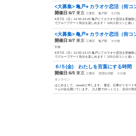
<大募集> 亀戸⭐︎ カラオケ恋活（街コ
開催日:6/7
東京
江東区
亀戸駅
その他
6月7日（日）14:30-16:45 亀戸にてカラオケ恋活を実
でグループデート気分を楽しめます！ 100人街コンと違い、3
<大募集> 亀戸⭐︎ カラオケ恋活（街コ
開催日:6/7
東京
江東区
亀戸駅
その他
対象
6月7日（日）12:00-14:15 亀戸にてカラオケ恋活を実
でグループデート気分を楽しめます！ 100人街コンと違い、3
６/５(金) わたしを言葉にする時間 
開催日:6/5
東京
江東区
清澄白河駅
その他
オンライン
はじめまして。sasakiと申します。 最近、仕事がリモ
ームの会を開いています。 少人数でゆっくりと、自分の気持