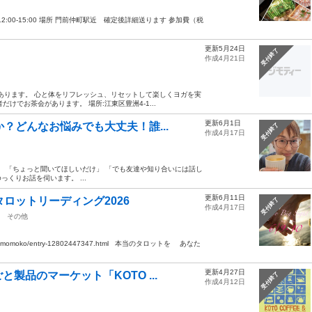
2:00-15:00 場所 門前仲町駅近 確定後詳細送ります 参加費（税
更新5月24日
受付終了
作成4月21日
にあります。 心と体をリフレッシュ、リセットして楽しくヨガを実
けでお茶会があります。 場所:江東区豊洲4-1...
更新6月1日
？どんなお悩みでも大丈夫！誰...
受付終了
作成4月17日
。 「ちょっと聞いてほしいだけ」 「でも友達や知り合いには話し
っくりお話を伺います。 ...
更新6月11日
タロットリーディング2026
受付終了
作成4月17日
その他
rin8momoko/entry-12802447347.html 本当のタロットを あなた
更新4月27日
製品のマーケット「KOTO ...
受付終了
作成4月12日