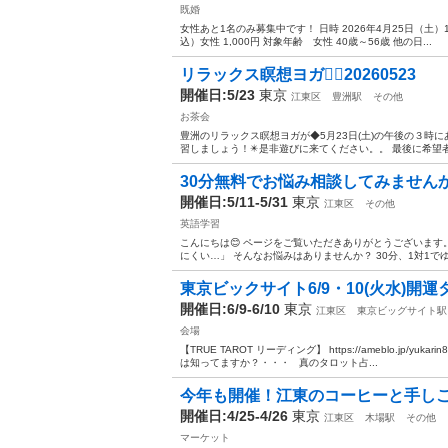
既婚
女性あと1名のみ募集中です！ 日時 2026年4月25日（土）1
込）女性 1,000円 対象年齢 女性 40歳～56歳 他の日...
リラックス瞑想ヨガ🧘‍♂️20260523
開催日:5/23
東京
江東区
豊洲駅
その他
お茶会
豊洲のリラックス瞑想ヨガが◆5月23日(土)の午後の３時
習しましょう！✴️是非遊びに来てください。。 最後に希望者だ
30分無料でお悩み相談してみませんか
開催日:5/11-5/31
東京
江東区
その他
英語学習
こんにちは😊 ページをご覧いただきありがとうございます
にくい…」 そんなお悩みはありませんか？ 30分、1対1でゆ
東京ビックサイト6/9・10(火水)開運
開催日:6/9-6/10
東京
江東区
東京ビッグサイト駅
会場
【TRUE TAROT リーディング】 https://ameblo.jp/yuka
は知ってますか？・・・ 真のタロット占...
今年も開催！江東のコーヒーと手しごと
開催日:4/25-4/26
東京
江東区
木場駅
その他
マーケット