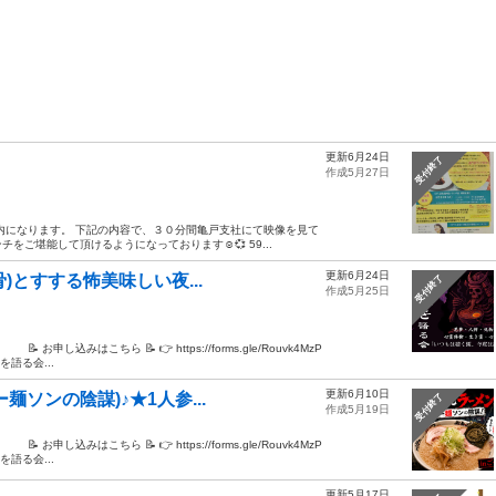
更新6月24日
受付終了
作成5月27日
内になります。 下記の内容で、３０分間亀戸支社にて映像を見て
ご堪能して頂けるようになっております☺💞 59...
更新6月24日
骨)とすする怖美味しい夜...
受付終了
作成5月25日
こちら 📝 👉 https://forms.gle/Rouvk4MzP
る会...
更新6月10日
麺ソンの陰謀)♪★1人参...
受付終了
作成5月19日
こちら 📝 👉 https://forms.gle/Rouvk4MzP
る会...
更新5月17日