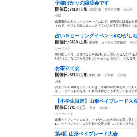
子猫ばかりの譲渡会です
開催日:7/18
山形
寒河江市
西寒河江駅
その他
会場
山形市内のわんにゃんポートさんにて、保護猫の譲渡会を開催し
すので、ぜひお気軽に会いにきてください❣️ 注意事項としま
占い＆ヒーリングイベントinひがし
開催日:6/28
山形
東根市
さくらんぼ東根駅
その
ヒーリング
毎日忙しくて、自分のことを後回しにしていませんか？ 心
いけれど、なにから始めればいいかわからない。 そんな時は
お茶立て会
開催日:6/14
山形
東田川郡
狩川駅
その他
お茶
お茶立ての体験をしていただき、道場の雰囲気を知ってもら
ざし」というものを使った食品実験なども予定しております。
【小学生限定】山形ベイブレード大
開催日:7/5
山形
山形市
その他
ベイブレード
山形ベイブレード大会は、トイザらスの大会の抽選に落ち
に、ベイブレードによる対戦や交流を楽しんでもらうために開
第4回 山形ベイブレード大会