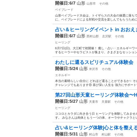
開催日:6/7
山形
山形市
その他
ベイブレード
山形ベイブレード大会は、トイザらスの大会の抽選に落ち
に、ベイブレードによる対戦や交流を楽しんでもらうために開
占い＆ヒーリングイベント in おお
開催日:6/7
山形
西村山郡
左沢駅
その他
ヒーリング
6月7日(日)、大江町で初開催！ 癒し・占い・エネルギー
するヒーラーやセラピストが集まり、さまざまなセッションを
わたしに還るスピリチュアル体験会
開催日:5/24
山形
米沢市
その他
エネルギー
本当の素晴らしい自分に どれほど還ることができるか✨ そ
チャレンジでもあります😍 喜び深い人生を 強力にサポートす
第27回山形天童ヒーリング体験会〜Healing
開催日:5/27
山形
天童市
天童駅
その他
ヒーリング
ココロとカラダに向き合う日 ヒーリングを体験してみませんか？ 
す。 みなさんは肉体ともう一つの体、オーラやチャクラとい
占い&ヒーリング体験|心と体を整え
開催日:5/31
山形
村山市
村山駅
その他