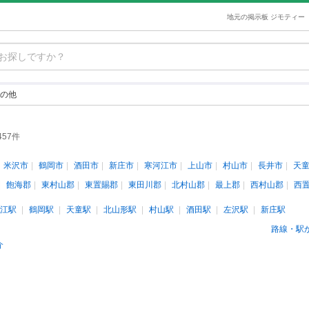
地元の掲示板 ジモティー
の他
457件
米沢市
鶴岡市
酒田市
新庄市
寒河江市
上山市
村山市
長井市
天
飽海郡
東村山郡
東置賜郡
東田川郡
北村山郡
最上郡
西村山郡
西
江駅
鶴岡駅
天童駅
北山形駅
村山駅
酒田駅
左沢駅
新庄駅
路線・駅
介