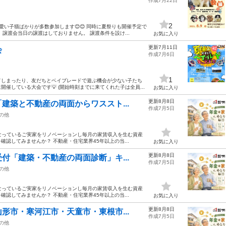
作成7月22日
2
愛い子猫ばかりが多数参加します😊😊 同時に夏祭りも開催予定で
譲渡会当日の譲渡はしておりません。 譲渡条件を設け...
お気に入り
更新7月11日
会
作成7月6日
1
てしまったり、友だちとベイブレードで遊ぶ機会が少ない子たち
催している大会です💡 (開始時刻までに来てくれた子は全員...
お気に入り
更新8月8日
建築と不動産の両面からワススト...
作成7月5日
の他
になっているご実家をリノベーションし毎月の家賃収入を生む資産
認してみませんか？ 不動産・住宅業界45年以上の当...
お気に入り
更新8月8日
付「建築・不動産の両面診断」キ...
作成7月5日
の他
になっているご実家をリノベーションし毎月の家賃収入を生む資産
認してみませんか？ 不動産・住宅業界45年以上の当...
お気に入り
更新8月8日
形市・寒河江市・天童市・東根市...
作成7月5日
の他