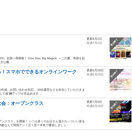
更新8月2日
受付終了
作成7月2日
全国一斉開催！ One Star, Big Magick ～この夏、奇跡を起
な魔...
更新6月28日
る！スマホでできるオンラインワーク
受付終了
作成6月25日
の作成、お問い合わせ対応、 SNS運営などを担当していただきま
て報 酬アップが見込めます ...
更新7月6日
大会：オープンクラス
受付終了
作成6月23日
プンクラス」を開催！ いつも多くのお父さん達がカッコいい姿を
年齢なんて関係ナシ！正々堂々本気で勝負しましょ...