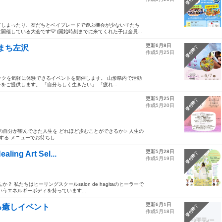
てしまったり、友だちとベイブレードで遊ぶ機会が少ない子たち
催している大会です💡 (開始時刻までに来てくれた子は全員...
更新6月8日
えまち左沢
受付終了
作成5月25日
ワークを気軽に体験できるイベントを開催します。 山形県内で活動
ご提供します。 「自分らしく生きたい」 「疲れ...
更新5月25日
受付終了
作成5月20日
の自分が望んできた人生を どれほど歩むことができるか✨ 人生の
る メニューでお待ちし...
更新5月28日
 Art Sel...
受付終了
作成5月19日
私たちはヒーリングスクールsalon de hagitaのヒーラーで
うエネルギーボディを持っています...
更新6月1日
る癒しイベント
受付終了
作成5月18日