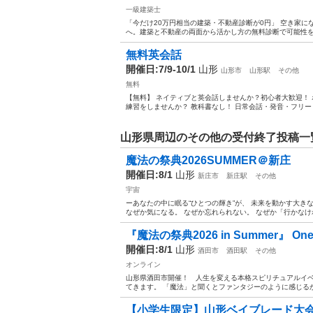
一級建築士
「今だけ20万円相当の建築・不動産診断が0円」 空き家
へ。建築と不動産の両面から活かし方の無料診断で可能性を確
無料英会話
開催日:7/9-10/1
山形
山形市
山形駅
その他
無料
【無料】 ネイティブと英会話しませんか？初心者大歓迎！
練習をしませんか？ 教科書なし！ 日常会話・発音・フリート
山形県周辺のその他の受付終了投稿一
魔法の祭典2026SUMMER＠新庄
開催日:8/1
山形
新庄市
新庄駅
その他
宇宙
ーあなたの中に眠る“ひとつの輝き”が、 未来を動かす大き
なぜか気になる。 なぜか忘れられない。 なぜか「行かなけれ
『魔法の祭典2026 in Summer』 One Sta
開催日:8/1
山形
酒田市
酒田駅
その他
オンライン
山形県酒田市開催！ 人生を変える本格スピリチュアルイベ
てきます。 「魔法」と聞くとファンタジーのように感じるか
【小学生限定】山形ベイブレード大