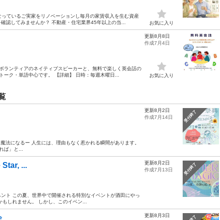
になっているご実家をリノベーションし毎月の家賃収入を生む資産
認してみませんか？ 不動産・住宅業界45年以上の当...
お気に入り
更新8月8日
作成7月4日
 ボランティアのネイティブスピーカーと、無料で楽しく英会話の
ーク・単語中心です。 【詳細】 日時：毎週木曜日...
お気に入り
覧
更新8月2日
受付終了
作成7月14日
な魔法になるー 人生には、理由もなく惹かれる瞬間があります。
ば」と...
更新8月2日
r, ...
受付終了
作成7月13日
ント この夏、世界中で開催される特別なイベントが酒田にやっ
もしれません。 しかし、このイベン...
更新8月3日
会