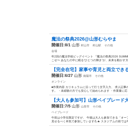
魔法の祭典2026@山形むらやま
開催日:8/1
山形
村山市
村山駅
その他
会場
年2回の魔法学校ビッグイベント 『魔法の祭典2026 SUMMER』
こせ〜 あなたの中に眠る“ひとつの輝き”が、未来を動かす大き
【完全在宅】家事や育児と両立でき
開催日:6/27
山形
南陽市
その他
オンライン
■作業内容 カリキュラムに沿って行う文字入力、 求人記事
す。 ・未経験の方でも安心して始められます ・作業量に応じ
【大人も参加可】山形ベイブレード
開催日:7/5
山形
山形市
その他
ベイブレード
午前は小学生限定ですが、 午後は大人も参加できる「オー
見せるべく本気で参加しています💪🔥 スタジアムの前では