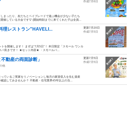
受付終了
作成7月6日
てしまったり、友だちとベイブレードで遊ぶ機会が少ない子たち
催している大会です💡 (開始時刻までに来てくれた子は全員...
更新7月20日
レストラン"HAVELI...
受付終了
作成7月5日
を開催します！ まずは"7月5日"！ 本日限定「スモール ワンカ
良きです！ ★セット内容★ ・スモールバ...
更新7月5日
と不動産の両面診断」
受付終了
作成7月5日
の他
になっているご実家をリノベーションし毎月の家賃収入を生む資産
認してみませんか？ 不動産・住宅業界45年以上の当...