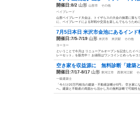
開催日:8/2
山形
山形市
その他
ベイブレード
山形ベイブレード大会は、トイザらスの大会の抽選に落ち
に、ベイブレードによる対戦や交流を楽しんでもらうために開
7月5日本日 米沢市金池にあるインド料理
開催日:7/5-7/19
山形
米沢市
米沢駅
その他
ヨーヨー
ということで今月は リニューアルオープンを記念したイベント
レーセット」を販売中！ お値段はワンコインとめっちゃコスパ
空き家を収益源に 無料診断「建築
開催日:7/17-8/17
山形
寒河江市
西寒河江駅
そ
一級建築士
「今だけ20万円相当の建築・不動産診断が0円」 空き家
へ。建築と不動産の両面から活かし方の無料診断で可能性を確