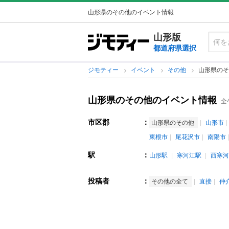
山形県のその他のイベント情報
山形版
都道府県選択
ジモティー
イベント
その他
山形県のそ
山形県のその他のイベント情報
全
市区郡
：
山形県のその他
山形市
東根市
尾花沢市
南陽市
駅
：
山形駅
寒河江駅
西寒河
投稿者
：
その他の全て
直接
仲