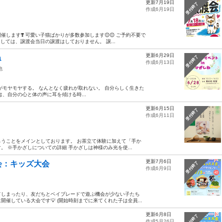
更新7月19日
受付終了
作成6月19日
ます❣️ 可愛い子猫ばかりが多数参加します😊😊 ご予約不要で
しては、譲渡会当日の譲渡はしておりません。 譲...
更新6月29日
ね
受付終了
作成6月13日
他
がモヤモヤする。 なんとなく疲れが取れない。 自分らしく生きた
、自分の心と体の声に耳を傾ける時...
更新6月15日
受付終了
作成6月11日
うことをメインとしております。 お茶立て体験に加えて「手か
 ※手かざしについての詳細 手かざしは神様のみ光を使...
更新7月6日
会：キッズ大会
受付終了
作成6月9日
てしまったり、友だちとベイブレードで遊ぶ機会が少ない子たち
催している大会です💡 (開始時刻までに来てくれた子は全員...
更新6月8日
受付終了
作成5月26日