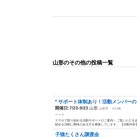
山形のその他の投稿一覧
* サポート体制あり！活動メンバー
開催日:7/23-9/23
山形
山形市
その他
ペース
スマホで取り組める活動サポートのご案内✨ ご覧いただきあ
組める活動に興味のある方を募集しています。 【活動内容】 
子猫たくさん譲渡会