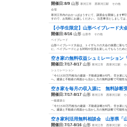
開催日:8/9
山形
寒河江市
西寒河江駅
その他
会場
寒河江市内のおかっぱはうすにて、譲渡会を開催します❣️可
すので、お気軽にお越しください。 注意事項としましては、
【小学生限定】山形ベイブレード大
開催日:8/16
山形
山形市
その他
ベイブレード
山形ベイブレード大会は、トイザらスの大会の抽選に落ち
に、ベイブレードによる対戦や交流を楽しんでもらうために開
空き家の無料収益シュミレーション「
開催日:7/17-8/17
山形
寒河江市
西寒河江駅
そ
シュミレーション
「今だけ20万円相当の建築・不動産診断が0円」 空き家
へ。建築と不動産の両面から活かし方の無料診断で可能性を確
空き家を毎月の収入源に 無料診断受
開催日:7/17-8/17
山形
寒河江市
西寒河江駅
そ
一級建築士
「今だけ20万円相当の建築・不動産診断が0円」 空き家
へ。建築と不動産の両面から活かし方の無料診断で可能性を確
空き家利活用無料相談会 山形県「山
開催日:7/17-8/16
山形
寒河江市
西寒河江駅
そ