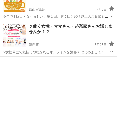
郡山富田駅
7月9日
今年で３回目となりました。第１回、第２回と50名以上のご参加をい
ただいております！！ 独立したばかりの方や、引越ししてきた方、異
福島
郡山市
郡山富田駅
その他
繋がり
🌷働く女性・ママさん・起業家さんお話しま
業種との繋がりが欲しい方、美味しいピザを食べたい方 などなど と
せんか？？
ても楽しい異業種交流会となる...
福島駅
6月25日
☕女性同士で気軽につながれるオンライン交流会☕ はじめまして！４
人の子育て中ママ、みきです😊💕 家事・育児・仕事を頑張る女性たち
福島
福島市
福島駅
その他
オンライン
が、全国どこからでも気軽につながれるオンラインコミュニティです
✨ 少人数制３０分開...