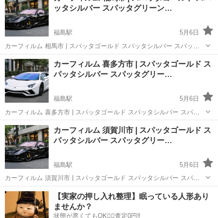
ッタシルバー スパッタグリーン…
福島駅
5月6日
カーフィルム 相馬市 | スパッタゴールド スパッタシルバー スパッタ
グリーン ゴーストオーロラフィルム シルフィード ウインコス スモー
福島
福島市
福島駅
その他
ページ
カーフィルム 喜多方市 | スパッタゴールド ス
クフィルム 車フィルム 安い 🚗【カーフィルム探してる方へ】車種入
パッタシルバー スパッタグリー…
力だけで一発検...
福島駅
5月6日
カーフィルム 喜多方市 | スパッタゴールド スパッタシルバー スパッ
タグリーン ゴーストオーロラフィルム シルフィード ウインコス スモ
福島
福島市
福島駅
その他
ページ
カーフィルム 須賀川市 | スパッタゴールド ス
ークフィルム 車フィルム 安い 🚗【カーフィルム探してる方へ】車種
パッタシルバー スパッタグリー…
入力だけで一発...
福島駅
5月6日
カーフィルム 須賀川市 | スパッタゴールド スパッタシルバー スパッ
タグリーン ゴーストオーロラフィルム シルフィード ウインコス スモ
福島
福島市
福島駅
その他
ページ
【実家の押し入れ整理】眠っている人形あり
ークフィルム 車フィルム 安い 🚗【カーフィルム探してる方へ】車種
ませんか？
入力だけで一発...
状態が悪くてもOK🙆‍♀️査定0円‼️