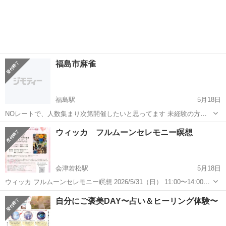
福島市麻雀
福島駅
5月18日
NOレートで、人数集まり次第開催したいと思ってます 未経験の方で
も歓迎です！ 興味のある方はグループチャットに招待いたします！ 麻
福島
福島市
福島駅
その他
ウィッカ フルムーンセレモニー瞑想
雀沢山やりたので御協力お願いします🙇🏼‍♂️
会津若松駅
5月18日
ウィッカ フルムーンセレモニー瞑想 2026/5/31（日） 11:00〜14:00
（10:45受付開始） ヒューマンハブ天寧寺倉庫 2階シェアオフィス
福島
会津若松市
会津若松駅
その他
満月
自分にご褒美DAY〜占い＆ヒーリング体験〜
（会津若松市天寧寺町7-38） ウィッカ神官 南形花づ子さま...