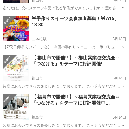
郡山駅
6月30日
あなたは、次のステージを受け取る準備ができていますか？ 豊かさと
は、お金だけではありません。 必要なタイミングで必要な人と出会
福島
郡山市
郡山駅
その他
満月
🌟手作りスイーツ会参加者募集！🌟7/15、
い、必要な情報やチャンスが集まり、理想の未来へ自然に進んでいく
13:30
流れそのものです。 水瓶座満月は...
二本松駅
6月18日
【7/5(日)手作りスイーツ会】 ⁡ 今回の手作りメニューは… 🌟ブリュレ
タルトケーキ 🌟ドーナツ ⚫︎ブリュレタルトケーキ 焼きプリンとしっ
福島
二本松市
二本松駅
その他
スイーツ
【 郡山市で開催!! 】～郡山異業種交流会～
とりタルトの濃厚プリンケーキに、さらにキャラメルの苦味とバリバ
「つなげる」をテーマに好評開催!!
リ食感もプラス！ ...
郡山市
6月14日
皆様にお会いできるのを楽しみにしております。 ご不明点などござい
ましたら気軽にご連絡ください！ ☆☆☆☆ 第5回 ☆☆☆☆ 【 郡山異
福島
郡山市
その他
会場
【 福島市で開催!! 】～福島異業種交流会～
業種交流会のご案内 】 仕事や活動のつながりを作る場として開催し...
「つなげる」をテーマに好評開催中…
福島市
6月14日
皆様にお会いできるのを楽しみにしております。 ご不明点などござい