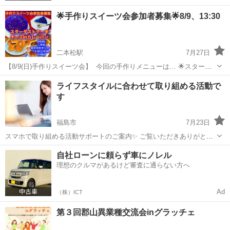
🌟手作りスイーツ会参加者募集🌟8/9、13:30
二本松駅
7月27日
【8/9(日)手作りスイーツ会】 ⁡ 今回の手作りメニューは… 🌟スターダ
ストケーキ(バタフライピーのレアチーズケーキ) 🌟チーズinカレーパン
福島
二本松市
二本松駅
その他
スイーツ
ライフスタイルに合わせて取り組める活動で
⚫︎スターダストケーキ 青色が美しいケーキ✨味は癖のないサッパリし
す
たケーキ...
福島市
7月23日
スマホで取り組める活動サポートのご案内✨ ご覧いただきありがとう
ございます😊 スマホを使って、ご自身のペースで取り組める活動に興
福島
福島市
その他
ペース
自社ローンに頼らず車にノレル
味のある方を募集しています。 【活動内容】 カリキュラ ムに沿っ
理想のクルマがあるけど審査に通らない方へ
て、以下のような内容に取...
Ad
（株）ICT
第３回郡山異業種交流会inグラッチェ