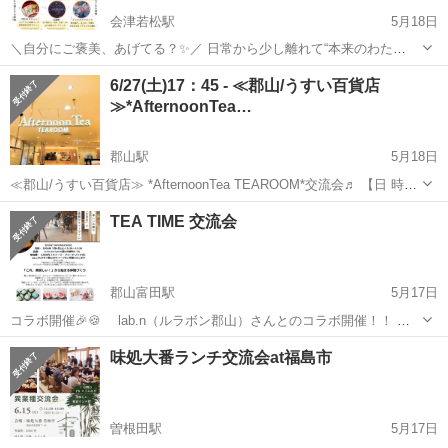
会津若松駅
5月18日
＼自分にご褒美、あげてる？✨／ 日常から少し離れて“本来のわた
し”に還る時間を過ごしませんか？ 🌿 会津 自分にご褒美DAY〜占い＆
福島
会津若松市
会津若松駅
その他
ヒーリング
6/27(土)17：45 - ≪郡山/うすい百貨店
ヒーリング体験〜 🗓 5月23日（土）⏰ 11:00〜17:00📍 瑞祥館 2階ギャ
≫*AfternoonTea…
ラ...
郡山駅
5月18日
≪郡山/うすい百貨店≫ *AfternoonTea TEAROOM*交流会♬ 【日 時】
6月27日(土)17：45 - 19：00 ※途中参加・途中退出ご自由にOK！ 【会
福島
郡山市
郡山駅
その他
参加者募集
TEA TIME 交流会
場】 アフタヌーンティー・テ...
郡山富田駅
5月17日
コラボ開催🎉🍪 lab.n（ルラボン郡山）さんとのコラボ開催！！ 甘
いものと、楽しいお喋り 「スイーツ交流会」で ちょっと素敵なティー
福島
郡山市
郡山富田駅
その他
スイーツ
味処大番ランチ交流会at福島市
タイム 普段は平日開催なので参加されるメンバーもかわるかと思いま
す。皆さんのご参加楽...
曽根田駅
5月17日