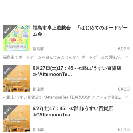
スストレッチを行います。 少...
福島市卓上遊戯会 「はじめてのボードゲー
ム会」
福島駅
6月2日
福島市でボードゲームを遊んでみませんか？ ボードゲームの興味があ
る人、新しい趣味を見つけたい人、友達を探したい人など歓迎いたし
福島
福島市
福島駅
その他
アオウゼ
6月27日(土)17：45 - ≪郡山/うすい百貨店
ます。 遊ぶボードゲームにつきましてはこちらで10～20種類ほどご用
≫*AfternoonTe…
意いたしますので、手ぶ...
郡山駅
6月2日
≪郡山/うすい百貨店≫ *AfternoonTea TEAROOM* アクティブ交流会
♬ 【日 時】 6月27日(土)17：45 - 19：00 ※途中参加・途中退出ご自由
福島
郡山市
郡山駅
その他
参加者募集
6/27(土)17：45 - ≪郡山/うすい百貨店
にOK！ 【会 場】 アフタヌ...
≫*AfternoonTea…
郡山駅
6月1日