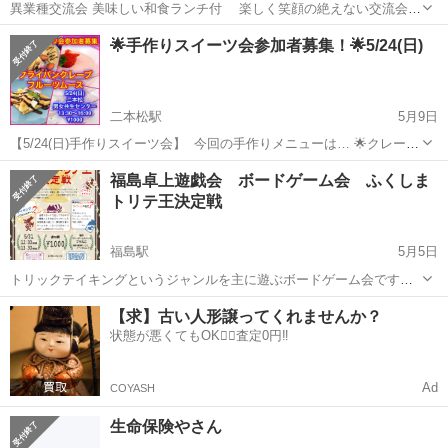
異業種交流会 美味しい和食ランチ付 楽しく笑顔の絶えない交流会を
目指してます！！ ご参加希望の方はご連絡お待ちしております。
福島
福島市
曽根田駅
その他
ランチ
🌟手作りスイーツ会参加者募集！🌟5/24(日)
二本松駅
5月9日
【5/24(日)手作りスイーツ会】 ⁡ 今回の手作りメニューは… 🌟クレープ
🌟フルーツムース ⚫︎クレープ フライパンで焼くクレープ！好みの具材
福島
二本松市
二本松駅
その他
スイーツ
福島卓上遊戯会 ボードゲーム会 ふくしま
を巻いてオリジナルのクレープを作りましょう✨ ⚫︎フルーツムース ク
トリテ王決定戦
レープ...
福島駅
5月5日
トリックテイキングというジャンルを主に遊ぶボードゲーム会です。
大会ということで、勝利数による順位付けをいたします。 上位入賞者
福島
福島市
福島駅
その他
【求】古い人形譲ってくれませんか？
にはプレゼントもご用意いたしました！ 福島市で一番トリックテイキ
状態が悪くてもOK🙆‍♀️査定0円‼️
ングがうまい人を決めま...
Ad
COYASH
生命保険やさん