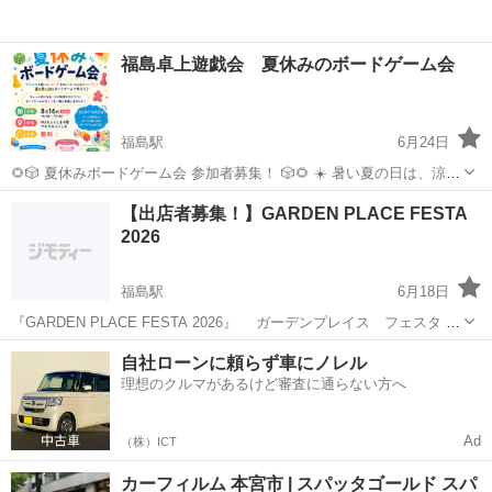
福島卓上遊戯会 夏休みのボードゲーム会
福島駅
6月24日
🌻🎲 夏休みボードゲーム会 参加者募集！ 🎲🌻 ☀️ 暑い夏の日は、涼し
い室内で楽しく遊びませんか？ ☀️ 冷房の効いた快適な部屋で、さまざ
福島
福島市
福島駅
その他
会場
【出店者募集！】GARDEN PLACE FESTA
まなボードゲームを楽しむ交流会を開催します！ 「ボードゲームは初
2026
め...
福島駅
6月18日
『GARDEN PLACE FESTA 2026』 ガーデンプレイス フェスタ
～Explore Fukushima～ 毎年、道の駅ふくしまで開催しているハンド
福島
福島市
福島駅
その他
道の駅
自社ローンに頼らず車にノレル
メイドマルシェです。 手づくり品やフードのブ...
理想のクルマがあるけど審査に通らない方へ
Ad
（株）ICT
カーフィルム 本宮市 | スパッタゴールド スパ