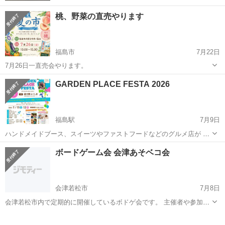
桃、野菜の直売やります
福島市
7月22日
7月26日一直売会やります。
福島
福島市
その他
GARDEN PLACE FESTA 2026
福島駅
7月9日
ハンドメイドブース、スイーツやファストフードなどのグルメ店が 道
の駅ふくしまに集合！ 今回はヨーヨーすくいや千本釣りなどの縁日コ
福島
福島市
福島駅
その他
会場
ボードゲーム会 会津あそベコ会
ーナー 会場のお買い物に使える割引券が当たる 抽選会などワクワクが
盛りだくさん！ なん...
会津若松市
7月8日
会津若松市内で定期的に開催しているボドゲ会です。 主催者や参加者
持ち込みのボドゲを主に遊びます。 パーティーゲームから、希望者が
福島
会津若松市
その他
ボドゲ
いれば重量級のゲームを遊ぶ場合もあります。 9時～17時 定員は20