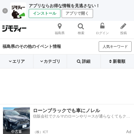
アプリならお得な情報を見逃さない！
インストール
アプリで開く
福島県
検索
ログイン
投稿
福島県のその他のイベント情報
人気キーワード
エリア
カテゴリ
詳細
新着順
ローンブラックでも車にノレル
信販会社でクルマのローンやリースが通らなくてもクル
マをご利用いただけるサービスがあります！
Ad
（株）ICT