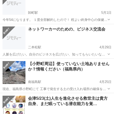
卸町駅
5月1日
今年54になります。 １度全部解約したので！ 程よい終身中心の保健を
さがしてて！ あまり種類ありすぎて！ 外交員さん.アドバイスお願い
福島
福島市
卸町駅
その他
生命保険
ネットワーカーのための、ビジネス交流会
します
二本松駅
4月29日
人脈を広げたい。自分のビジネスを広げたい、知ってもらいたいな
ど。 業種を問わず、ビジネスチャンスを広げるための集まりです。 互
福島
二本松市
二本松駅
その他
ビジネス
【小野町周辺】使っていない土地ありません
いにコミュニケ―ションを取ることで、ビジネスチャンスが広がるか
か？情報ください（福島県内）
もしれません。 ...
南福島駅
4月25日
現在、福島県小野町にて 工事で発生する土の受け入れ場所の確保を進
めております。 小野町を中心に、 平田村・三春町・郡山市周辺など近
福島
福島市
南福島駅
その他
買取
会津5/23(土)人生を進化させる救世主は貴方
隣エリアで 使っていない土地の情報を広く探しています。 ▼対象とな
自身、まだ眠っている潜在能力を覚…
る土地 ・畑、田んぼ、山...