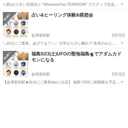
≪郡山/うすい百貨店≫ *AfternoonTea TEAROOM* アクティブ交流会
♬ 【日 時】 6月27日(土)17：45 - 19：00 ※途中参加・途中退出ご自由
福島
郡山市
郡山駅
その他
ローコスト
占い&ヒーリング体験&瞑想会
にOK！ 【会 場】 アフタヌ...
会津若松駅
5月21日
＼自分にご褒美、あげてる？✨／ 日常から少し離れて“本来のわた
し”に還る時間を過ごしませんか？ 🌿 会津 自分にご褒美DAY〜占い＆
福島
会津若松市
会津若松駅
その他
ヒーリング
福島5/23(土)UFOの聖地福島🛸でアダムカド
ヒーリング体験〜 🗓 5月23日（土）⏰ 11:00〜17:00📍 瑞祥館 2階ギャ
モンになる
ラ...
会津若松駅
5月21日
【会津若松駅★自分にご褒美dayに出店】 福島で9月に初開催を予定し
ている ギャラクティックアクティベーション1は この地球での青写真
福島
会津若松市
会津若松駅
その他
会場
(ブループリント)を 現象化しやすくする最強のボディに変容✨ 宇宙や
自然と同調するボ...