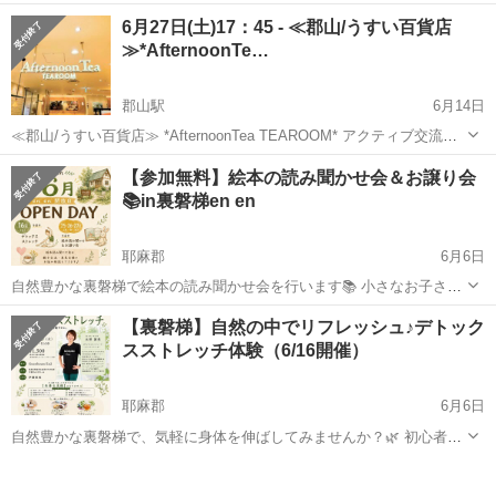
ましたら気軽にご連絡ください！ ☆☆☆☆ 第18回 ☆☆☆☆ 【 福島異
福島
福島市
その他
会場
6月27日(土)17：45 - ≪郡山/うすい百貨店
業種交流会のご案内 】 大好評につき福島県で異業種交流会を定期開催
≫*AfternoonTe…
す...
郡山駅
6月14日
≪郡山/うすい百貨店≫ *AfternoonTea TEAROOM* アクティブ交流会
♬ 【日 時】 6月27日(土)17：45 - 19：00 ※途中参加・途中退出ご自由
福島
郡山市
郡山駅
その他
参加者募集
【参加無料】絵本の読み聞かせ会＆お譲り会
にOK！ 【会 場】 アフタヌ...
📚in裏磐梯en en
耶麻郡
6月6日
自然豊かな裏磐梯で絵本の読み聞かせ会を行います📚 小さなお子さま
から大人の方まで、 ゆったりとした時間を一緒に過ごしませんか？ 大
福島
耶麻郡
その他
プレイパーク
【裏磐梯】自然の中でリフレッシュ♪デトック
きな絵本もご用意しております📚✨ 読み聞かせのあとは、 プレイルー
スストレッチ体験（6/16開催）
ム、プレイパーク(庭)...
耶麻郡
6月6日
自然豊かな裏磐梯で、気軽に身体を伸ばしてみませんか？🌿 初心者の
方や身体が硬い方も大歓迎！ 日頃の肩こりや腰痛、運動不足の解消を
福島
耶麻郡
その他
デトックス
目指しながら、「ずっと歩ける身体づくり」をテーマにしたデトック