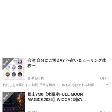
名。参加費は300円で...
会津 自分にご美DAY 〜占い＆ヒーリング体
験〜
会津若松駅
7月7日
わたしを大事にする時間 日常を離れて、体も心もほぐれる時間
7/11(土) 11:00 - 17:00 @瑞祥館 2階ギャラリー （会津若松市） Trueタ
福島
会津若松市
会津若松駅
その他
ヒーリング
郡山7/30【水瓶座FULL MOON
ロット無料モニター、または、クリスタルマジックのプレゼント付き
MAGICK2026】WICCA🌕地の…
...