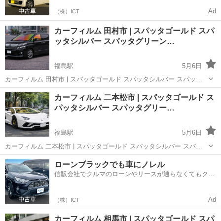
Ad
（株）ICT
カーフィルム 田村市 | スパッタゴールド スパ
ッタシルバー スパッタグリーン…
福島駅
5月6日
カーフィルム 田村市 | スパッタゴールド スパッタシルバー スパッタ
グリーン ゴーストオーロラフィルム シルフィード ウインコス スモー
福島
福島市
福島駅
その他
ページ
カーフィルム 二本松市 | スパッタゴールド ス
クフィルム 車フィルム 安い 🚗【カーフィルム探してる方へ】車種入
パッタシルバー スパッタグリー…
力だけで一発検...
福島駅
5月6日
カーフィルム 二本松市 | スパッタゴールド スパッタシルバー スパッ
タグリーン ゴーストオーロラフィルム シルフィード ウインコス スモ
福島
福島市
福島駅
その他
ページ
ローンブラックでも車にノレル
ークフィルム 車フィルム 安い 🚗【カーフィルム探してる方へ】車種
信販会社でクルマのローンやリースが通らなくてもクル
入力だけで一発...
マをご利用いただけるサービスがあります！
Ad
（株）ICT
カーフィルム 相馬市 | スパッタゴールド スパ