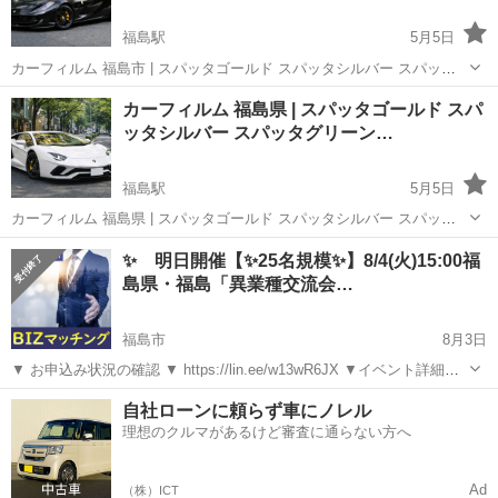
福島駅
5月5日
カーフィルム 福島市 | スパッタゴールド スパッタシルバー スパッタ
グリーン ゴーストオーロラフィルム シルフィード ウインコス スモー
福島
福島市
福島駅
その他
ページ
カーフィルム 福島県 | スパッタゴールド スパ
クフィルム 車フィルム 安い 🚗【カーフィルム探してる方へ】車種入
ッタシルバー スパッタグリーン…
力だけで一発検...
福島駅
5月5日
カーフィルム 福島県 | スパッタゴールド スパッタシルバー スパッタ
グリーン ゴーストオーロラフィルム シルフィード ウインコス スモー
福島
福島市
福島駅
その他
✨ 明日開催【✨25名規模✨】8/4(火)15:00福
クフィルム 車フィルム 安い 🚗【カーフィルム探してる方へ】車種入
島県・福島「異業種交流会…
力だけで一発検...
福島市
8月3日
▼ お申込み状況の確認 ▼ https://lin.ee/w13wR6JX ▼イベント詳細は
コチラ▼ https://enjoyjp.jp/bzeast/fukushimab/
福島
福島市
その他
自社ローンに頼らず車にノレル
◆◇━━━━━━━━━━━━━...
理想のクルマがあるけど審査に通らない方へ
Ad
（株）ICT