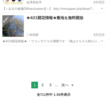
会津若松市
4月25日
【✨太古の秘儀DNAactivation🧬✨】 http://mmsjapan.jp/p/dnaa/?
uid=672 眠っていた才能、本質が動き出し あなたがまだ知らない！ 体
福島
会津若松市
その他
会場
★4/21開花情報★敷地を無料開放
験した事のない未知の可能性 その扉が開かれま...
二本松駅
4月21日
★4/21開花情報★ ・ウコンザクラが満開です ・桃はそろそろ終わりで
す ・ツツジが咲き始めそうです ・枝垂れ紅葉の葉が開きました ■ごあ
福島
二本松市
二本松駅
その他
無料
んない■ 当店の敷地にはたくさんの花木が植えられています。 特に...
1
2
3
...
次へ
全711件中 1-50件表示