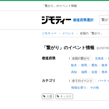
「繋がり」のイベント情報
都道府県選択
ジモティー
イベント
全国の「繋がり」
「繋がり」のイベント情報
全23079
都道府県
：
全国の繋がり
北海道
栃木
群馬
愛知
岐阜
高知
福岡
佐賀
熊本
カテゴリ
：
全てのイベント
パーテ
地域/お祭り
その他
人脈
キッカケ