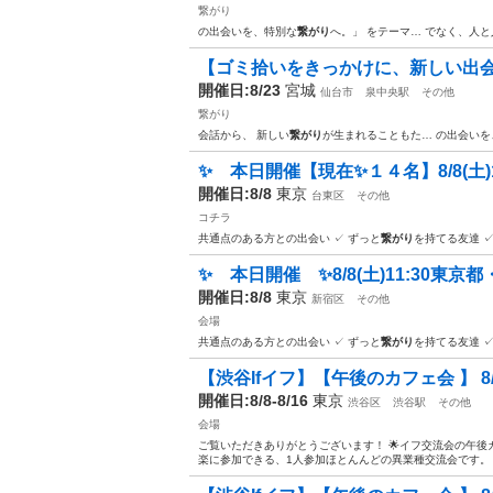
繋がり
の出会いを、特別な
繋がり
へ。」 をテーマ… でなく、人
【ゴミ拾いをきっかけに、新しい出会
開催日:8/23
宮城
仙台市
泉中央駅
その他
繋がり
会話から、 新しい
繋がり
が生まれることもた… の出会いを
✨ 本日開催【現在✨１４名】8/8(土)1
開催日:8/8
東京
台東区
その他
コチラ
共通点のある方との出会い ✓ ずっと
繋がり
を持てる友達 
✨ 本日開催 ✨8/8(土)11:30東京
開催日:8/8
東京
新宿区
その他
会場
共通点のある方との出会い ✓ ずっと
繋がり
を持てる友達 
【渋谷Ifイフ】【午後のカフェ会 】 8/7 8/
開催日:8/8-8/16
東京
渋谷区
渋谷駅
その他
会場
ご覧いただきありがとうございます！ 🌟イフ交流会の午後カ
楽に参加できる、1人参加ほとんんどの異業種交流会です。 カ