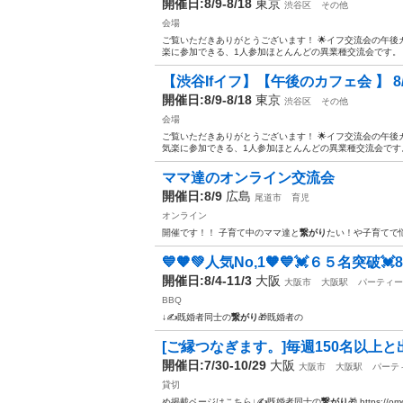
開催日:8/9-8/18
東京
渋谷区
その他
会場
ご覧いただきありがとうございます！ 🌟イフ交流会の午後カ
楽に参加できる、1人参加ほとんんどの異業種交流会です。 カ
【渋谷Ifイフ】【午後のカフェ会 】 8/9 8/
開催日:8/9-8/18
東京
渋谷区
その他
会場
ご覧いただきありがとうございます！ 🌟イフ交流会の午後
気楽に参加できる、1人参加ほとんんどの異業種交流会です。
ママ達のオンライン交流会
開催日:8/9
広島
尾道市
育児
オンライン
開催です！！ 子育て中のママ達と
繋がり
たい！や子育てで
💙🧡💚人気No,1🧡💙💓６５名突破💓
開催日:8/4-11/3
大阪
大阪市
大阪駅
パーティー
BBQ
↓✍️既婚者同士の
繋がり
🎁既婚者の
[ご縁つなぎます。]毎週150名以上
開催日:7/30-10/29
大阪
大阪市
大阪駅
パーテ
貸切
め掲載ページはこちら↓✍️既婚者同士の
繋がり
🎁 https://o