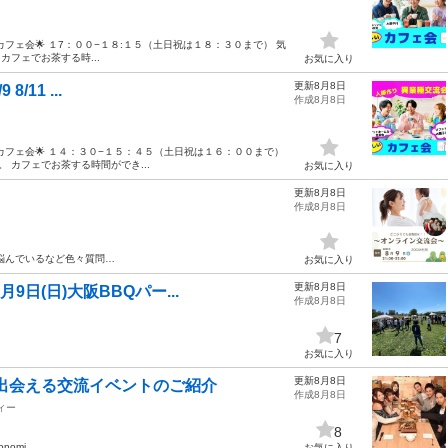
フェ会🌟 １7：００−１８:１５（土日祝は１８：３０まで） 気
フェでお茶する時...
お気に入り
更新8月8日
11 ...
作成8月8日
カフェ会🌟 １４：３０−１５：４５（土日祝は１６：００まで）
 カフェでお茶する時間ができ...
お気に入り
更新8月8日
作成8月8日
悩んでいるなど色々質問…
お気に入り
更新8月8日
8月9日(日)大阪BBQパー...
作成8月8日
7
お気に入り
更新8月8日
と出会える交流イベントのご紹介
作成8月8日
ィー
8
monomi.…
お気に入り