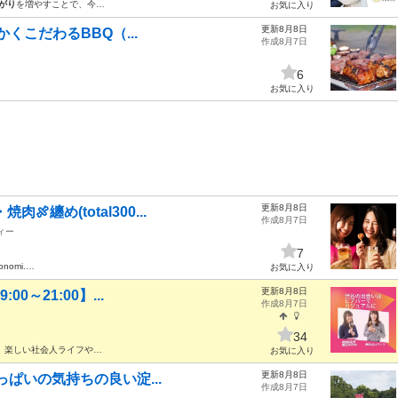
がり
を増やすことで、今…
お気に入り
更新8月8日
にかくこだわるBBQ（...
作成8月7日
6
お気に入り
更新8月8日
纏め(total300...
作成8月7日
ィー
7
monomi.…
お気に入り
更新8月8日
0～21:00】...
作成8月7日
34
 楽しい社会人ライフや…
お気に入り
更新8月8日
いっぱいの気持ちの良い淀...
作成8月7日