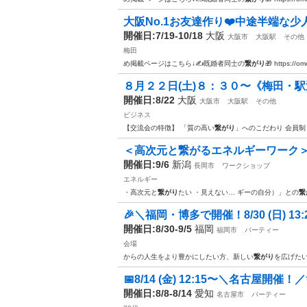
大阪No.1お友達作り❤️中途半端な少人数
開催日:7/19-10/18
大阪
大阪市
大阪駅
その他
梅田
め掲載ページはこちら↓✍️既婚者同士の
繋がり
🎁 https://o
８月２２日(土)８：３０〜《梅田・駅
開催日:8/22
大阪
大阪市
大阪駅
その他
ビジネス
【交流会の特徴】 「質の高い
繋がり
」へのこだわり 会員制
＜高次元と繋がるエネルギーワーク＞ 
開催日:9/6
新潟
長岡市
ワークショップ
エネルギー
・高次元と
繋がり
たい ・見えない… ギーの自分）」との
繋
🎉＼福岡・博多で開催！8/30 (日) 13:
開催日:8/30-9/5
福岡
福岡市
パーティー
会場
からの人生をより豊かにしたい方、新しい
繋がり
を広げたい
📅8/14 (金) 12:15〜＼名古屋開催！／
開催日:8/8-8/14
愛知
名古屋市
パーティー