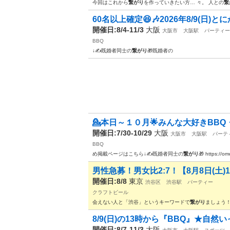
今回はこれから
繋がり
を作っていきたい方… 々。 人との
繋
60名以上確定😆🎶2026年8/9(日)と
開催日:8/4-11/3
大阪
大阪市
大阪駅
パーティー
BBQ
↓✍️既婚者同士の
繋がり
🎁既婚者の
💁本日～１０月🌟みんな大好きBBQ・焼肉
開催日:7/30-10/29
大阪
大阪市
大阪駅
パーテ
BBQ
め掲載ページはこちら↓✍️既婚者同士の
繋がり
🎁 https://o
男性急募！男女比2:7！【8月8日(土)19:0
開催日:8/8
東京
渋谷区
渋谷駅
パーティー
クラフトビール
会えない人と「渋谷」というキーワードで
繋がり
ましょう！
8/9(日)の13時から『BBQ』★自然
開催日:8/7-11/3
大阪