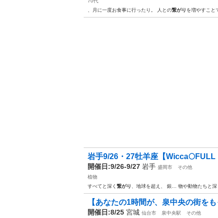
70代
、月に一度お食事に行ったり。 人との
繋がり
を増やすこと
岩手9/26・27牡羊座【Wicca🌕FULL M
開催日:9/26-9/27
岩手
盛岡市
その他
植物
すべてと深く
繋がり
、地球を超え、 銀… 物や動物たちと深
【あなたの1時間が、泉中央の街をも
開催日:8/25
宮城
仙台市
泉中央駅
その他