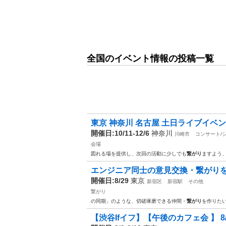
全国のイベント情報の投稿一覧
東京 神奈川 名古屋 土日ライブイベン
開催日:10/11-12/6
神奈川
川崎市
コンサート/
会場
図れる場を提供し、次回の活動に少しでも
繋がり
ますよう
エンジニア同士の意見交換・繋がり
開催日:8/29
東京
新宿区
新宿駅
その他
繋がり
の同期」のような、切磋琢磨できる仲間・
繋がり
を作りたい
【渋谷Ifイフ】【午後のカフェ会 】 8/9 8/