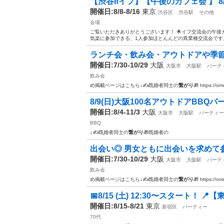
【渋谷Ifイフ】【午後のカフェ会 】 8/8 8/
開催日:8/8-8/16
東京
渋谷区
渋谷駅
その他
会場
ご覧いただきありがとうございます！ 🌟イフ交流会の午後
気楽に参加できる、1人参加ほとんんどの異業種交流会です。
ランチ会・飲み会・アウトドアや季節
開催日:7/30-10/29
大阪
大阪市
大阪駅
パーテ
飲み会
め掲載ページはこちら↓✍️既婚者同士の
繋がり
🎁 https://o
8/9(日)大阪100名アウトドアBBQパ
開催日:8/4-11/3
大阪
大阪市
大阪駅
パーティー
BBQ
↓✍️既婚者同士の
繋がり
🎁既婚者の
出会い◎ 男女ともに出会いを求めて参
開催日:7/30-10/29
大阪
大阪市
大阪駅
パーテ
飲み会
め掲載ページはこちら↓✍️既婚者同士の
繋がり
🎁 https://o
📅8/15 (土) 12:30〜スタート！ 📍
開催日:8/15-8/21
東京
新宿区
パーティー
70代