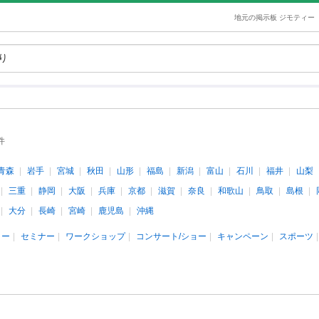
地元の掲示板 ジモティー
件
青森
岩手
宮城
秋田
山形
福島
新潟
富山
石川
福井
山梨
三重
静岡
大阪
兵庫
京都
滋賀
奈良
和歌山
鳥取
島根
大分
長崎
宮崎
鹿児島
沖縄
ィー
セミナー
ワークショップ
コンサート/ショー
キャンペーン
スポーツ