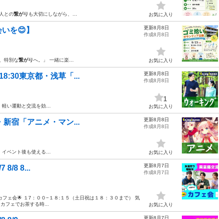
と人との
繋がり
も大切にしながら、…
お気に入り
更新8月8日
いを😊】
作成8月8日
、特別な
繋がり
へ。」 一緒に楽…
お気に入り
更新8月8日
8:30東京都・浅草「...
作成8月8日
1
✓ 軽い運動と交流を効…
お気に入り
更新8月8日
都・新宿「アニメ・マン...
作成8月8日
✓ イベント後も使える…
お気に入り
更新8月7日
8 8...
作成8月7日
フェ会🌟 １7：００−１８:１５（土日祝は１８：３０まで） 気
フェでお茶する時...
お気に入り
更新8月7日