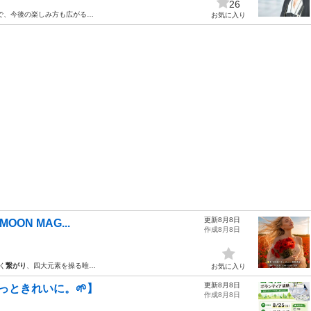
26
で、今後の楽しみ方も広がる…
お気に入り
更新8月8日
OON MAG...
作成8月8日
く
繋がり
、四大元素を操る唯…
お気に入り
更新8月8日
っときれいに。🌱】
作成8月8日