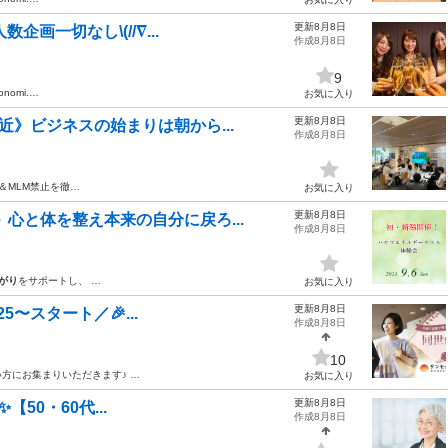
更新8月8日
企画一切なし\(//∇...
作成8月8日
9
monomi.…
お気に入り
更新8月8日
近》ビジネスの始まりは朝から...
作成8月8日
＆MLM禁止を徹…
お気に入り
更新8月8日
心と体を整え本来の自分に戻ろ...
作成8月8日
がり
をサポートし、 …
お気に入り
更新8月8日
25〜スタート／🎉...
作成8月8日
10
方にお集まりいただきます♪ …
お気に入り
更新8月8日
✨【50・60代...
作成8月8日