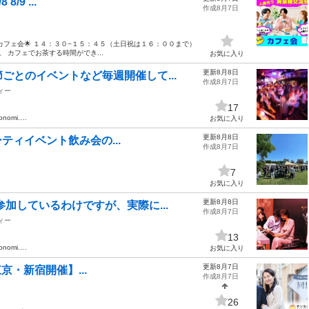
9 ...
作成8月7日
カフェ会🌟 １４：３０−１５：４５（土日祝は１６：００まで）
 カフェでお茶する時間ができ...
お気に入り
更新8月8日
ごとのイベントなど毎週開催して...
作成8月7日
ィー
17
monomi.…
お気に入り
更新8月8日
ーティイベント飲み会の...
作成8月7日
7
お気に入り
更新8月8日
加しているわけですが、実際に...
作成8月7日
ィー
13
monomi.…
お気に入り
更新8月7日
【東京・新宿開催】...
作成8月7日
26