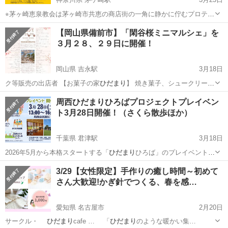
⭐︎茅ヶ崎恵泉教会は茅ヶ崎市共恵の商店街の一角に静かに佇むプロテス
タント教会です。 ⭐︎どなたでもお越しいただける開かれた教会の駐車
神奈川
茅ヶ崎市
茅ケ崎駅
地域/お祭り
【岡山県備前市】「閑谷桜ミニマルシェ」を
場と聖堂内のホールをお借りしてクリスマスマルシェを開催します。
３月２８、２９日に開催！
==========...
岡山県 吉永駅
3月18日
ク等販売の出店者 【お菓子の家
ひだまり
】 焼き菓子、シュークリーム
…
岡山
備前市
吉永駅
地域/お祭り
めだか
周西ひだまりひろばプロジェクトプレイベン
ト3月28日開催！（さくら散歩ほか）
千葉県 君津駅
3月18日
2026年5月から本格スタートする「
ひだまり
ひろば」のプレイベントを
開催！ …
千葉
君津市
君津駅
地域/お祭り
ひだまり
3/29【女性限定】手作りの癒し時間～初めて
さん大歓迎!かぎ針でつくる、春を感…
愛知県 名古屋市
2月20日
サークル・
ひだまり
cafe … 「
ひだまり
のような暖かい集…