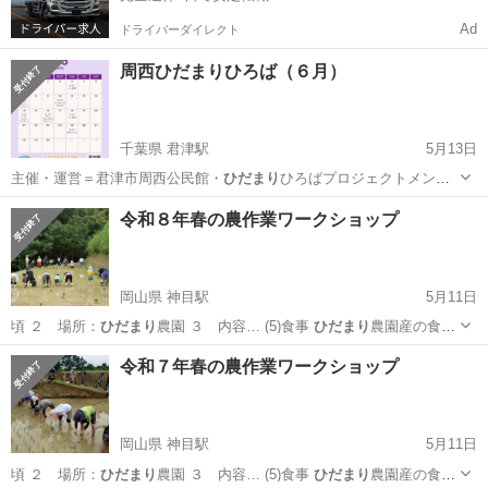
Ad
ドライバーダイレクト
周西ひだまりひろば（６月）
千葉県 君津駅
5月13日
主催・運営＝君津市周西公民館・
ひだまり
ひろばプロジェクトメンバ
ー W…
千葉
君津市
君津駅
地域/お祭り
ひだまり
令和８年春の農作業ワークショップ
岡山県 神目駅
5月11日
頃 ２ 場所：
ひだまり
農園 ３ 内容… (5)食事
ひだまり
農園産の食材
で簡…
岡山
久米郡
神目駅
ワークショップ
サツマイモ
令和７年春の農作業ワークショップ
岡山県 神目駅
5月11日
頃 ２ 場所：
ひだまり
農園 ３ 内容… (5)食事
ひだまり
農園産の食材