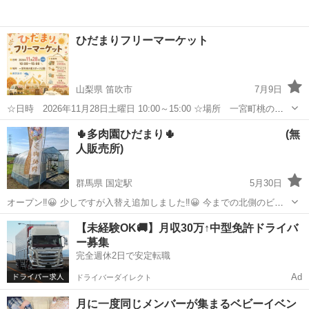
ひだまりフリーマーケット
山梨県 笛吹市
7月9日
☆日時 2026年11月28日土曜日 10:00～15:00 ☆場所 一宮町桃の里
スポーツ公園 ☆雨天決行 ☆出店料 キッチンカー 2500円 飲食&ク
山梨
笛吹市
フリーマーケット
ひだまり
🌵多肉園ひだまり🌵 (無
ラフト&ワークショップ 2000円 フリマ（中古品販売のみ） 100...
人販売所)
群馬県 国定駅
5月30日
オープン‼️😀 少しですが入替え追加しました‼️😀 今までの北側のビニ
ールハウスに引っ越し、お店が広く見やすくなりました。 ぜひ覗いて
群馬
伊勢崎市
国定駅
その他
多肉植物
【未経験OK🚚】月収30万↑中型免許ドライバ
見てください 時間は9時頃から16時半頃までです‼️ 趣味で育てた可愛
ー募集
い多肉...
完全週休2日で安定転職
Ad
ドライバーダイレクト
月に一度同じメンバーが集まるベビーイベン