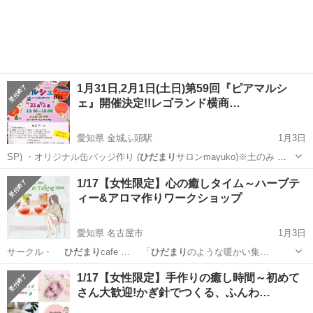
1月31日,2月1日(土日)第59回『ピアマルシ
ェ』開催決定!!レゴランド横商…
愛知県 金城ふ頭駅
1月3日
SP) ・オリジナル缶バッジ作り (
ひだまり
サロンmayuko)※土のみ ・
対面…
愛知
名古屋市
金城ふ頭駅
地域/お祭り
ピアマルシェ
1/17【女性限定】心の癒しタイム～ハーブテ
ィー&アロマ作りワークショップ
愛知県 名古屋市
1月3日
サークル・
ひだまり
cafe … 「
ひだまり
のような暖かい集…
愛知
名古屋市
ワークショップ
ハーブティー
1/17【女性限定】手作りの癒し時間～初めて
さん大歓迎!かぎ針でつくる、ふんわ…