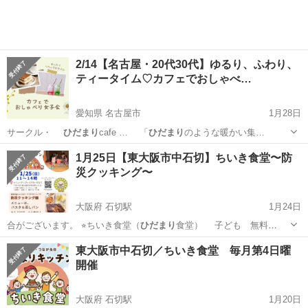
2/14【名古屋・20代30代】ゆるり、ふわり、
ティータイム♡カフェでおしゃべ…
愛知県 名古屋市
1月28日
サークル・
ひだまり
cafe … 「
ひだまり
のような暖かい集…
愛知
名古屋市
その他
女子会
1月25日【東大阪市中石切】ちいき食堂〜防
災クッキング〜
大阪府 石切駅
1月24日
合がございます。 ⭐︎ちいき食堂（
ひだまり
食堂） 子ども 無料
✨（大人500…
大阪
東大阪市
石切駅
育児
食堂
東大阪市中石切／ちいき食堂 毎月第4日曜
開催
大阪府 石切駅
1月20日