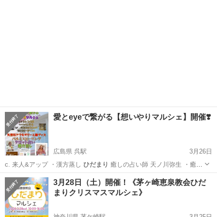
愛とeyeで繋がる【想いやりマルシェ】開催❣️
広島県 呉駅
3月26日
c. 来人&アップ ・漢方蒸し
ひだまり
癒しの占い師 天ノ川弥生 ・癒し
の…
広島
呉市
呉駅
その他
タロット占い
3月28日（土）開催！《茅ヶ崎恵泉教会ひだ
まりクリスマスマルシェ》
神奈川県 茅ケ崎駅
3月25日