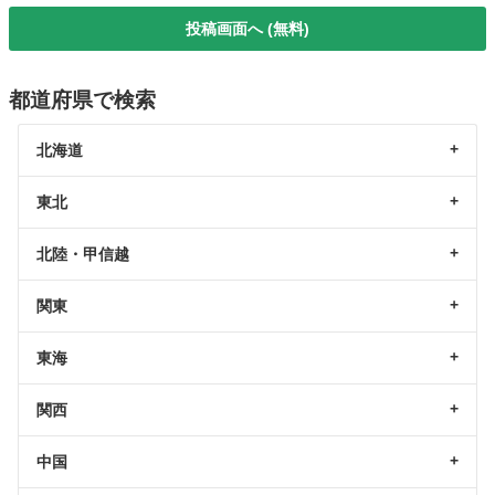
投稿画面へ (無料)
都道府県で検索
北海道
東北
北陸・甲信越
関東
東海
関西
中国