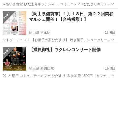
☀️ちいき食堂
ひだまり
キッチン☀️ … コミュニティ #
ひだまり
キッチン
#コミ…
大阪
東大阪市
石切駅
地域/お祭り
子ども
【岡山県備前市】１月１８日、第２２回閑谷
マルシェ開催！【合格祈願！】
岡山県 吉永駅
1月6日
ットグ チュロス 【お菓子の家
ひだまり
】 焼き菓子、シュークリーム
…
岡山
備前市
吉永駅
地域/お祭り
めだか
【満員御礼】ウクレレコンサート開催
埼玉県 西川口駅
1月3日
00 📍 場所 コミュニティカフェ
ひだまり
💰 参加費 1500円（カフェ
特…
埼玉
川口市
西川口駅
地域/お祭り
コミュニティカフェ