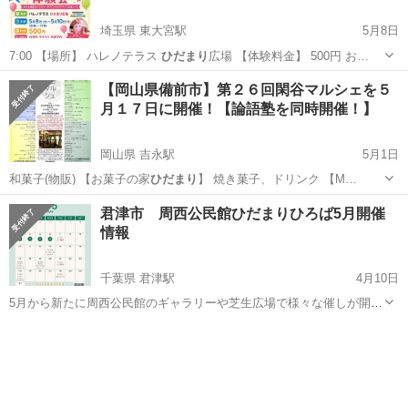
埼玉県 東大宮駅
5月8日
7:00 【場所】 ハレノテラス
ひだまり
広場 【体験料金】 500円 お…
埼玉
さいたま市
東大宮駅
ワークショップ
【岡山県備前市】第２６回閑谷マルシェを５
月１７日に開催！【論語塾を同時開催！】
ハレノテラス
岡山県 吉永駅
5月1日
和菓子(物販) 【お菓子の家
ひだまり
】 焼き菓子、ドリンク 【M…
岡山
備前市
吉永駅
地域/お祭り
雑貨
君津市 周西公民館ひだまりひろば5月開催
情報
千葉県 君津駅
4月10日
5月から新たに周西公民館のギャラリーや芝生広場で様々な催しが開催
されます。 お気軽にお立ち寄りください。 6月の企画・出店・出展も
千葉
君津市
君津駅
地域/お祭り
募集中です。 今月の主な内容=パン販売、農作物&加工品販売、ポール
ウォーキング体験、...