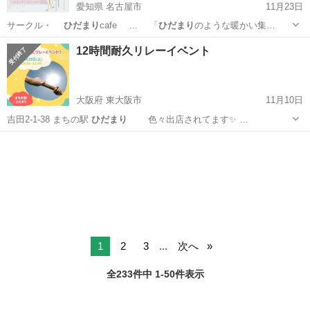
愛知県 名古屋市
11月23日
サークル・
ひだまり
cafe … 「
ひだまり
のような暖かい集…
愛知
名古屋市
ワークショップ
12時間耐久リレーイベント
大阪府 東大阪市
11月10日
吉田2-1-38 まちの駅
ひだまり
色々出店されてます✨ …
大阪
東大阪市
ワークショップ
ひだまり
1
2
3
...
次へ
全233件中 1-50件表示