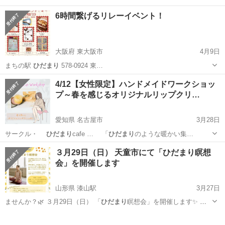
6時間繋げるリレーイベント！
大阪府 東大阪市
4月9日
まちの駅
ひだまり
578-0924 東…
大阪
東大阪市
ワークショップ
ひだまり
4/12【女性限定】ハンドメイドワークショッ
プ～春を感じるオリジナルリップクリ…
愛知県 名古屋市
3月28日
サークル・
ひだまり
cafe … 「
ひだまり
のような暖かい集…
愛知
名古屋市
ワークショップ
３月29日（日） 天童市にて「ひだまり瞑想
会」を開催します
山形県 漆山駅
3月27日
ませんか？🌿 ３月29日（日） 「
ひだまり
瞑想会」を開催します✨ 瞑
想という…
山形
山形市
漆山駅
その他
ひだまり