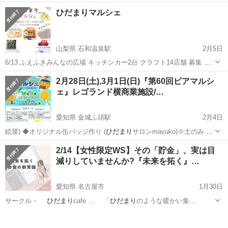
愛知
名古屋市
ワークショップ
サークル
ひだまりマルシェ
山梨県 石和温泉駅
2月5日
6/13 ふえふきみんなの広場 キッチンカー2台 クラフト14店舗 募集 出
店料 キッチンカー 3000円 クラフト2500円 ご応募お待ちしておりま
山梨
笛吹市
石和温泉駅
地域/お祭り
ひだまり
2月28日(土),3月1日(日)『第60回ピアマルシ
す。
ェ』レゴランド横商業施設/…
愛知県 金城ふ頭駅
2月4日
絵屋) ◆オリジナル缶バッジ作り (
ひだまり
サロンmayuko)※土のみ ◇
あみ…
愛知
名古屋市
金城ふ頭駅
ワークショップ
2/14【女性限定WS】その「貯金」、実は目
減りしていませんか?『未来を拓く』…
ピアマルシェ
愛知県 名古屋市
1月30日
サークル・
ひだまり
cafe … 「
ひだまり
のような暖かい集…
愛知
名古屋市
ワークショップ
お金