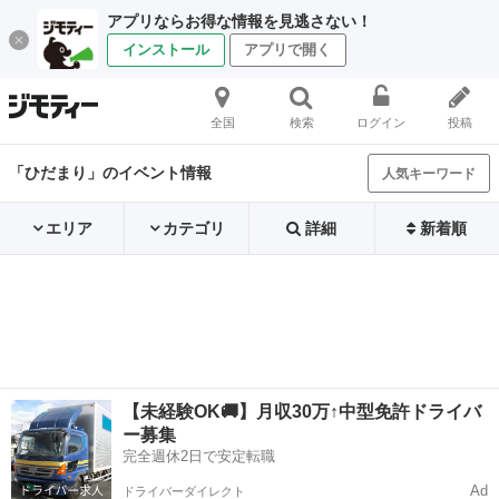
アプリならお得な情報を見逃さない！
インストール
アプリで開く
全国
検索
ログイン
投稿
「ひだまり」のイベント情報
人気キーワード
エリア
カテゴリ
詳細
新着順
【未経験OK🚚】月収30万↑中型免許ドライバ
ー募集
完全週休2日で安定転職
Ad
ドライバーダイレクト