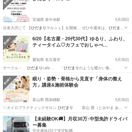
宮城県 泉中央駅
5月28日
台泉大沢にて 【
ひだまり
マルシェ】を開催… ぜひ今週末は、
ひだまり
のような温かい空… ます🍀 ⁡ 🎪
ひだまり
マルシェ（旧：＊… 丁目5-1
宮城
仙台市
泉中央駅
その他
ひだまり
6/20【名古屋・20代30代】ゆるり、ふわり、
#
ひだまり
マルシェ #イオ…
ティータイム♡カフェでおしゃべ…
愛知県 名古屋市
5月26日
サークル・
ひだまり
cafe … 「
ひだまり
のような暖かい集…
愛知
名古屋市
その他
眠り・姿勢・骨格から見直す「身体の整え
方」講座&施術体験会
富山県 西加積駅
5月26日
◇カイロプラクティックサロン
ひだまり
富山 茜（とみやま あか
ね）…
富山
滑川市
西加積駅
セミナー
骨格
【未経験OK🚚】月収30万↑中型免許ドライバ
ー募集
完全週休2日で安定転職