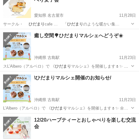
愛知県 名古屋市
11月28日
サークル・
ひだまり
cafe … 「
ひだまり
のような暖かい集…
愛知
名古屋市
その他
女子会
癒し空間🌳ひだまりマルシェへどうぞ☀️
沖縄県 古島駅
11月23日
スL’Albero（アルベロ）で 《
ひだまり
マルシェ》を開催します🌷✨ 🌼
お…
沖縄
那覇市
古島駅
ワークショップ
ひだまり
\ひだまりマルシェ開催のお知らせ/
沖縄県 古島駅
11月23日
L’Albero（アルベロ）で 《
ひだまり
マルシェ》を開催します🌷✨ 🌼…
沖縄
那覇市
古島駅
ワークショップ
ひだまり
12/20ハーブティーとおしゃべりを楽しむ交流
会