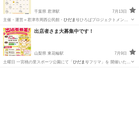
千葉県 君津駅
7月13日
主催・運営＝君津市周西公民館・
ひだまり
ひろばプロジェクトメンバ
ー W…
千葉
君津市
君津駅
地域/お祭り
出店者さま大募集中です！
山梨県 東花輪駅
7月9日
土曜日 一宮桃の里スポーツ公園にて「
ひだまり
フリマ」を 開催いたし
ます！ 只今 …
山梨
中央市
東花輪駅
フリーマーケット
ひだまり