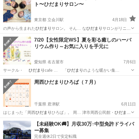
ト〜ひだまりサロン〜
東京都 立会川駅
4月18日
の声から生まれた
ひだまり
サロン。 そん… な
ひだまり
サロンがリニュ
ー… ュッと詰め込んだ
ひだまり
サロンが 4月… ↓↓↓ 「
ひだまり
サロン
東京
品川区
立会川駅
育児
ひだまり
7/20【女性限定WS】夏を彩る癒しのハーバ
で出会った… 「第二子でも
ひだまり
サロンに参加した… でいたのです
リウム作り～お気に入りを手元に
が、ひ...
愛知県 名古屋市
7月6日
サークル・
ひだまり
cafe … 「
ひだまり
のような暖かい集…
愛知
名古屋市
ワークショップ
ハーバリウム
周西ひだまりひろば（７月）
千葉県 君津駅
6月11日
はじまった「周西
ひだまり
ひろば」。 周… 津市周西公民館・
ひだまり
ひろばプロジェク…
千葉
君津市
君津駅
地域/お祭り
ひだまり
【未経験OK🚚】月収30万↑中型免許ドライバ
ー募集
完全週休2日で安定転職