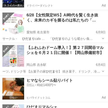
Ad
ドライバーダイレクト
6/28【女性限定WS】AI時代を賢く生き抜
く、未来のカギを握るのは私たちの「…
愛知県 名古屋市
6月9日
サークル・
ひだまり
cafe … 「
ひだまり
のような暖かい集…
愛知
名古屋市
ワークショップ
サークル
【ふわふわドーム導入！】第２７回閑谷マル
シェを６月２１日に開催！【岡山県備前市】
岡山県 吉永駅
6月4日
ーツ､ドリンク等 【お菓子の家
ひだまり
】 焼き菓子、ドリンク、冷や
しパイ…
岡山
備前市
吉永駅
地域/お祭り
雑貨
ヒマならシール貼りバイト
日払い 時給1400円〜
Ad
ヒバライドットコム
ひだまりマルシェ