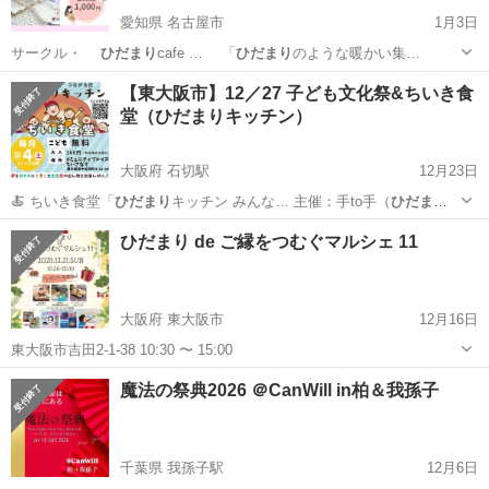
愛知県 名古屋市
1月3日
サークル・
ひだまり
cafe … 「
ひだまり
のような暖かい集…
愛知
名古屋市
ワークショップ
【東大阪市】12／27 子ども文化祭&ちいき食
堂（ひだまりキッチン）
大阪府 石切駅
12月23日
🍝 ちいき食堂「
ひだまり
キッチン みんな… 主催：手to手（
ひだまり
キッチン） ht… 子ども文化祭 #
ひだまり
キッチン #ちい…
大阪
東大阪市
石切駅
育児
ひだまり
ひだまり de ご縁をつむぐマルシェ 11
大阪府 東大阪市
12月16日
東大阪市吉田2-1-38 10:30 〜 15:00
大阪
東大阪市
ワークショップ
ひだまり
魔法の祭典2026 ＠CanWill in柏＆我孫子
千葉県 我孫子駅
12月6日