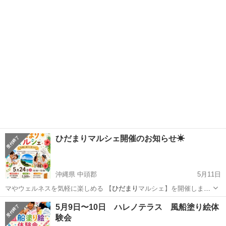
で簡…
岡山
久米郡
神目駅
ワークショップ
サツマイモ
ひだまりマルシェ開催のお知らせ☀
沖縄県 中頭郡
5月11日
マやウェルネスを気軽に楽しめる 【
ひだまり
マルシェ】を開催します
𓂃𓈒𓏸🎀 …
沖縄
中頭郡
ワークショップ
ひだまり
5月9日〜10日 ハレノテラス 風船塗り絵体
験会