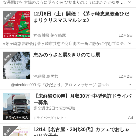
な幕開けを 太陽のように明るく☀️
ひだまり
のようにあたたかな💖 ヒ
ーリングサロ…
千葉
我孫子市
我孫子駅
ワークショップ
ヒーリング
12月6日（土）開催！《茅ヶ崎恵泉教会ひだ
まりクリスマスマルシェ》
神奈川県 茅ケ崎駅
12月5日
⭐︎茅ヶ崎恵泉教会は茅ヶ崎市共恵の商店街の一角に静かに佇むプロテス
タント教会です。 ⭐︎どなたでもお越しいただける開かれた教会の駐車
神奈川
茅ヶ崎市
茅ケ崎駅
地域/お祭り
教会
恵みのうさと展&きりのてし展
場と聖堂内のホールをお借りしてクリスマスマルシェを開催します。
==========...
沖縄県 島尻郡
12月2日
@aienkien999 🫧『
ひだまり
』アロママッサージ @hida…
沖縄
島尻郡
その他
焼き菓子
【未経験OK🚚】月収30万↑中型免許ドライバ
ー募集
完全週休2日で安定転職
Ad
ドライバーダイレクト
12/14【名古屋・20代30代】カフェでおしゃ
べり女子会