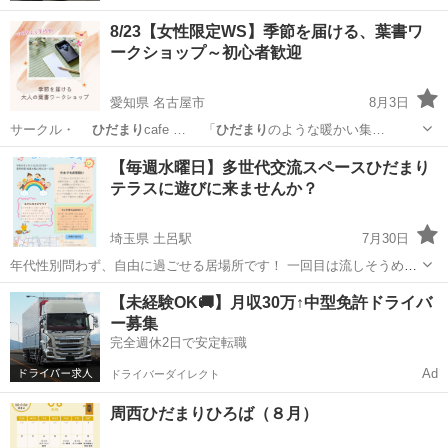
8/23【女性限定WS】季節を届ける、葉書ワ
ークショップ～初心者歓迎
愛知県 名古屋市
8月3日
サークル・
ひだまり
cafe … 「
ひだまり
のような暖かい集…
愛知
名古屋市
ワークショップ
サークル
【毎週水曜日】多世代交流スペースひだまり
テラスに遊びに来ませんか？
埼玉県 土呂駅
7月30日
年代性別問わず、自由に過ごせる居場所です！ 一回目は流しそうめん
をやりました。 誰でもお気軽にお立ち寄りください。 絵本コーナー、
埼玉
さいたま市
土呂駅
育児
ひだまり
【未経験OK🚚】月収30万↑中型免許ドライバ
えのぐあそび、ボードゲーム、ごろ寝スペースあり。 夏休みの宿題の
ー募集
ためにお部屋に絵の具広...
完全週休2日で安定転職
Ad
ドライバーダイレクト
周西ひだまりひろば（８月）